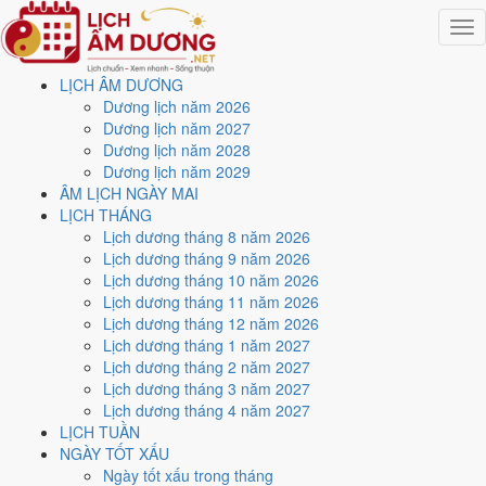
Togg
navig
LỊCH ÂM DƯƠNG
Trang chủ
Dương lịch năm 2026
Lịch năm 2024
Dương lịch năm 2027
Tháng 11/2024
Dương lịch năm 2028
Ngày 27/11/2024 (Ất Mùi)
Dương lịch năm 2029
ÂM LỊCH NGÀY MAI
Xem ngày
27/11/2024
LỊCH THÁNG
Lịch dương tháng 8 năm 2026
dương lịch - Ngày 27/10 âm
Lịch dương tháng 9 năm 2026
Lịch dương tháng 10 năm 2026
lịch (Ất Mùi) tốt hay xấu?
Lịch dương tháng 11 năm 2026
Lịch dương tháng 12 năm 2026
Lịch dương tháng 1 năm 2027
Ngày 27/11/2024 dương lịch (Thứ Tư) là ngày 27/10/2024 âm lịch
,
Lịch dương tháng 2 năm 2027
tức ngày
Ất Mùi
- Can khắc Chi, Trực Thành, Sao Bích, nạp âm Sa
Lịch dương tháng 3 năm 2027
Trung Kim. Tổng hòa, đây là
Ngày Đại Cát
với điểm trung bình
Lịch dương tháng 4 năm 2027
10.0/10
cho các việc quan trọng. Giờ Hoàng Đạo trong ngày:
Dần,
LỊCH TUẦN
Mão, Tỵ, Thân, Tuất, Hợi
.
NGÀY TỐT XẤU
Ngày Dương
Ngày tốt xấu trong tháng