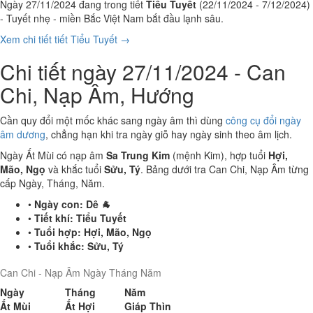
Ngày 27/11/2024 đang trong tiết
Tiểu Tuyết
(22/11/2024 - 7/12/2024)
- Tuyết nhẹ - miền Bắc Việt Nam bắt đầu lạnh sâu.
Xem chi tiết tiết Tiểu Tuyết →
Chi tiết ngày 27/11/2024 - Can
Chi, Nạp Âm, Hướng
Cần quy đổi một mốc khác sang ngày âm thì dùng
công cụ đổi ngày
âm dương
, chẳng hạn khi tra ngày giỗ hay ngày sinh theo âm lịch.
Ngày Ất Mùi có nạp âm
Sa Trung Kim
(mệnh Kim), hợp tuổi
Hợi,
Mão, Ngọ
và khắc tuổi
Sửu, Tý
. Bảng dưới tra Can Chi, Nạp Âm từng
cấp Ngày, Tháng, Năm.
•
Ngày con:
Dê 🐐
•
Tiết khí:
Tiểu Tuyết
•
Tuổi hợp:
Hợi, Mão, Ngọ
•
Tuổi khắc:
Sửu, Tý
Can Chi - Nạp Âm Ngày Tháng Năm
Ngày
Tháng
Năm
Ất Mùi
Ất Hợi
Giáp Thìn