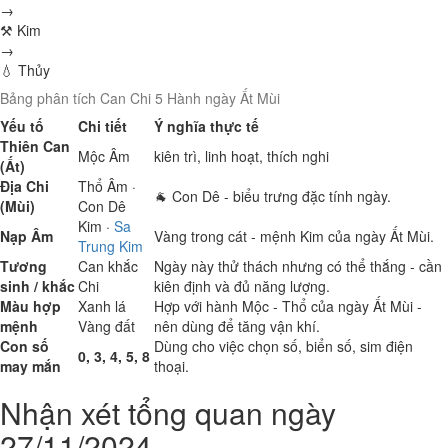
→
⚒ Kim
→
💧 Thủy
Bảng phân tích Can Chi 5 Hành ngày Ất Mùi
Yếu tố
Chi tiết
Ý nghĩa thực tế
Thiên Can
Mộc
Âm
kiên trì, linh hoạt, thích nghi
(Ất)
Địa Chi
Thổ
Âm ·
🐐 Con Dê - biểu trưng đặc tính ngày.
(Mùi)
Con Dê
Kim
·
Sa
Nạp Âm
Vàng trong cát - mệnh Kim của ngày Ất Mùi.
Trung Kim
Tương
Can khắc
Ngày này thử thách nhưng có thể thắng - cần
sinh / khắc
Chi
kiên định và đủ năng lượng.
Màu hợp
Xanh lá
Hợp với hành Mộc - Thổ của ngày Ất Mùi -
mệnh
Vàng đất
nên dùng để tăng vận khí.
Con số
Dùng cho việc chọn số, biển số, sim điện
0, 3, 4, 5, 8
may mắn
thoại.
Nhận xét tổng quan ngày
27/11/2024