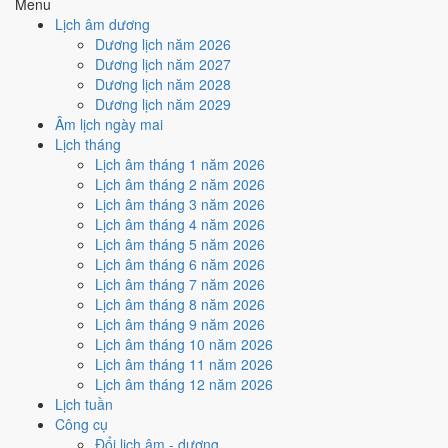
Menu
Ký hợp đồng - giao ước hôm nay ở
mức rất tốt (10/10)
nhờ hợp
Lịch âm dương
Trực Thành, Sao Bích và Ngày Hoàng Đạo
.
Dương lịch năm 2026
Cách tính ngày tốt
Dương lịch năm 2027
🏗️
Động thổ - khởi công
Dương lịch năm 2028
10
/10
Rất tốt
Dương lịch năm 2029
Động thổ - khởi công hôm nay ở
mức rất tốt (10/10)
nhờ hợp
Âm lịch ngày mai
Trực Thành, Sao Bích và Ngày Hoàng Đạo
.
Lịch tháng
Lịch âm tháng 1 năm 2026
Cách tính ngày tốt
Lịch âm tháng 2 năm 2026
🏡
Nhập trạch - vào nhà mới
Lịch âm tháng 3 năm 2026
10
/10
Rất tốt
Lịch âm tháng 4 năm 2026
Nhập trạch - vào nhà mới hôm nay ở
mức rất tốt (10/10)
nhờ
Lịch âm tháng 5 năm 2026
hợp
Trực Thành, Sao Bích và Ngày Hoàng Đạo
.
Lịch âm tháng 6 năm 2026
Cách tính ngày tốt
Lịch âm tháng 7 năm 2026
🚗
Mua xe - tậu xe
Lịch âm tháng 8 năm 2026
10
/10
Rất tốt
Lịch âm tháng 9 năm 2026
Mua xe - tậu xe hôm nay ở
mức rất tốt (10/10)
nhờ hợp
Trực
Lịch âm tháng 10 năm 2026
Thành, Sao Bích và Ngày Hoàng Đạo
.
Lịch âm tháng 11 năm 2026
Lịch âm tháng 12 năm 2026
Cách tính ngày tốt
Lịch tuần
✈️
Xuất hành - đi xa
Công cụ
10
/10
Rất tốt
Đổi lịch âm - dương
Xuất hành - đi xa hôm nay ở
mức rất tốt (10/10)
nhờ hợp
Trực