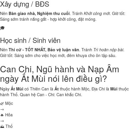
Xây dựng / BĐS
Nên
Bàn giao nhà, Nghiệm thu cuối
. Tránh
Khởi công mới
. Giờ tốt:
Sáng sớm tránh nắng gắt - hợp khởi công, đặt móng.
🎓
Học sinh / Sinh viên
Nên
Thi cử - TỐT NHẤT, Bảo vệ luận văn
. Tránh
Trì hoãn nộp bài
.
Giờ tốt: Sáng sớm cho việc học mới, đêm khuya cho ôn tập sâu.
Can Chi, Ngũ hành và Nạp Âm
ngày Ất Mùi nói lên điều gì?
Ngày
Ất Mùi
có Thiên Can là
Ất
thuộc hành
Mộc
, Địa Chi là
Mùi
thuộc
hành
Thổ
. Quan hệ Can - Chi:
Can khắc Chi
.
🌿 Mộc
→
🔥 Hỏa
→
⛰ Thổ