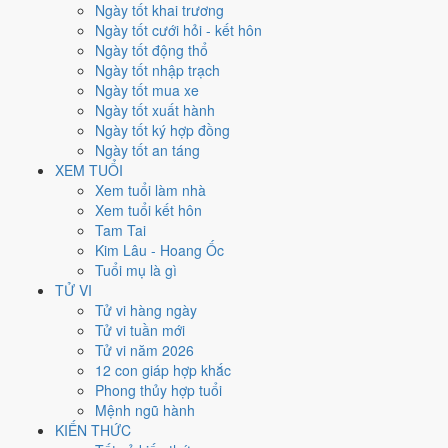
Thứ Tư
Ngày tốt khai trương
Ngày Âm
Ngày tốt cưới hỏi - kết hôn
Tháng 11 năm 2024
Ngày tốt động thổ
27
Ngày tốt nhập trạch
Tháng 10 âm năm 2024
Ngày tốt mua xe
27
Ngày tốt xuất hành
Tiết Tiểu Tuyết
Ngày tốt ký hợp đồng
Giờ
Ngày tốt an táng
Bính Tý
XEM TUỔI
Ngày 27
Xem tuổi làm nhà
Ất Mùi
Xem tuổi kết hôn
Tháng 10
Tam Tai
Ất Hợi
Kim Lâu - Hoang Ốc
Năm 2024
Tuổi mụ là gì
Giáp Thìn
TỬ VI
Tử vi hàng ngày
Ngày Ất Mùi có Trực
Thành
(ngày thành tựu - đại cát, tốt cho mọi
Tử vi tuần mới
việc) và gặp Sao
Minh Đường hoàng đạo
. Điểm trung bình 7 việc
Tử vi năm 2026
chính
10.0/10
nên đây là
Ngày Đại Cát
, rất hợp cho cưới hỏi, khai
12 con giáp hợp khắc
trương, ký kết.
Phong thủy hợp tuổi
Mệnh ngũ hành
Tuổi
Hợi, Mão, Ngọ
hợp ngày; tuổi
Sửu
nên thận trọng (Lục Xung).
KIẾN THỨC