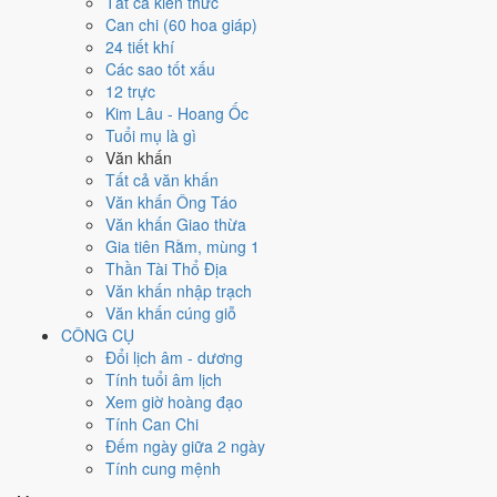
Ngày 27/11/2024 tốt hay xấu cho
Tất cả kiến thức
Can chi (60 hoa giáp)
việc gì?
24 tiết khí
Các sao tốt xấu
12 trực
Ngày 27/11/2024 đạt
10.0/10
trung bình cho 7 việc chính: cao nhất là
Kim Lâu - Hoang Ốc
Cưới hỏi - đính hôn (10/10)
, thấp nhất là
Cắt tóc - tỉa móng (4/10)
.
Tuổi mụ là gì
Trực Thành (ngày thành tựu - đại cát, tốt cho mọi việc) và gặp Sao
Văn khấn
Minh Đường hoàng đạo nên điểm từng việc chênh nhau như bảng
Tất cả văn khấn
dưới.
Văn khấn Ông Táo
💍
Cưới hỏi - đính hôn
Văn khấn Giao thừa
10
/10
Rất tốt
Gia tiên Rằm, mùng 1
Cưới hỏi - đính hôn hôm nay ở
mức rất tốt (10/10)
nhờ hợp
Thần Tài Thổ Địa
Trực Thành, Sao Bích và Ngày Hoàng Đạo
.
Văn khấn nhập trạch
Văn khấn cúng giỗ
Cách tính ngày tốt
CÔNG CỤ
🏪
Khai trương - mở cửa hàng
Đổi lịch âm - dương
10
/10
Rất tốt
Tính tuổi âm lịch
Khai trương - mở cửa hàng hôm nay ở
mức rất tốt (10/10)
nhờ
Xem giờ hoàng đạo
hợp
Trực Thành, Sao Bích và Ngày Hoàng Đạo
.
Tính Can Chi
Cách tính ngày tốt
Đếm ngày giữa 2 ngày
🤝
Ký hợp đồng - giao ước
Tính cung mệnh
10
/10
Rất tốt