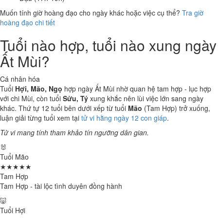
Muốn tính giờ hoàng đạo cho ngày khác hoặc việc cụ thể?
Tra giờ
hoàng đạo chi tiết
Tuổi nào hợp, tuổi nào xung ngày
Ất Mùi?
Cá nhân hóa
Tuổi
Hợi, Mão, Ngọ
hợp ngày Ất Mùi nhờ quan hệ tam hợp - lục hợp
với chi Mùi, còn tuổi
Sửu, Tý
xung khắc nên lùi việc lớn sang ngày
khác. Thứ tự 12 tuổi bên dưới xếp từ tuổi
Mão
(Tam Hợp) trở xuống,
luận giải từng tuổi xem tại
tử vi hằng ngày 12 con giáp
.
Tử vi mang tính tham khảo tín ngưỡng dân gian.
🐰
Tuổi Mão
★★★★★
Tam Hợp
Tam Hợp - tài lộc tình duyên đồng hành
🐷
Tuổi Hợi