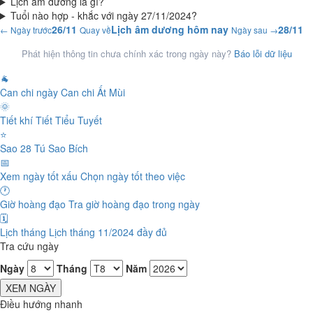
Lịch âm dương là gì?
Tuổi nào hợp - khắc với ngày 27/11/2024?
26/11
Lịch âm dương hôm nay
28/11
← Ngày trước
Quay về
Ngày sau →
Phát hiện thông tin chưa chính xác trong ngày này?
Báo lỗi dữ liệu
🐐
Can chi ngày
Can chi Ất Mùi
🌞
Tiết khí
Tiết Tiểu Tuyết
⭐
Sao 28 Tú
Sao Bích
📅
Xem ngày tốt xấu
Chọn ngày tốt theo việc
🕐
Giờ hoàng đạo
Tra giờ hoàng đạo trong ngày
🗓️
Lịch tháng
Lịch tháng 11/2024 đầy đủ
Tra cứu ngày
Ngày
Tháng
Năm
XEM NGÀY
Điều hướng nhanh