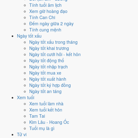
Tính tuổi âm lịch
Thành, Sao Bích và Ngày Hoàng Đạo
.
Xem giờ hoàng đạo
Cách tính ngày tốt
Tính Can Chi
Đếm ngày giữa 2 ngày
Tìm hiểu cách chấm:
Trực Thành nghĩa là gì
·
Sao Bích trong 28 Tú
·
Tính cung mệnh
phân biệt Hoàng Đạo - Hắc Đạo
·
Can Chi và Ngũ hành ngày
Ngày tốt xấu
Điểm số tổng hợp từ Trực, Sao 28 Tú và Hoàng Đạo - Hắc Đạo.
So
Ngày tốt xấu trong tháng
sánh cả tháng
Ngày tốt khai trương
Nếu ngày 27/11/2024 không hợp
Ngày tốt cưới hỏi - kết hôn
Ngày tốt động thổ
việc của bạn thì sao?
Ngày tốt nhập trạch
Ngày tốt mua xe
Ngày 27/11 tốt tổng thể nhưng không phải việc nào cũng thuận. Hai
Ngày tốt xuất hành
việc bị chấm thấp nhất hôm nay là
cắt tóc (4/10) và chữa bệnh
Ngày tốt ký hợp đồng
(tham khảo) (4/10)
. Có
2 cách hạ rủi ro
mà vẫn giữ được lịch của
Ngày tốt an táng
bạn.
Xem tuổi
Xem tuổi làm nhà
Không cần dời ngày vì 30 ngày quanh 27/11/2024 không có ngày nào
Xem tuổi kết hôn
điểm cao hơn
10.0/10
của hôm nay. Việc
Cưới hỏi - đính hôn
vẫn đạt
Tam Tai
10/10
nên có thể đẩy sớm ngay trong ngày.
Kim Lâu - Hoang Ốc
Coi việc vào giờ Hoàng Đạo trong chính ngày này.
Khung
Tuổi mụ là gì
Tỵ (09h-11h)
rơi đúng giờ hành chính nên dễ sắp xếp nhất cho
Tử vi