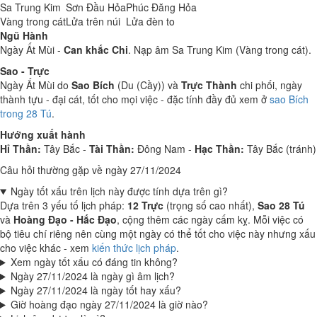
Sa Trung Kim
Sơn Đầu Hỏa
Phúc Đăng Hỏa
Vàng trong cát
Lửa trên núi
Lửa đèn to
Ngũ Hành
Ngày Ất Mùi -
Can khắc Chi
. Nạp âm Sa Trung Kim (Vàng trong cát).
Sao - Trực
Ngày Ất Mùi do
Sao Bích
(Du (Cầy)) và
Trực Thành
chi phối, ngày
thành tựu - đại cát, tốt cho mọi việc - đặc tính đầy đủ xem ở
sao Bích
trong 28 Tú
.
Hướng xuất hành
Hỉ Thần:
Tây Bắc -
Tài Thần:
Đông Nam -
Hạc Thần:
Tây Bắc (tránh)
Câu hỏi thường gặp về ngày 27/11/2024
Ngày tốt xấu trên lịch này được tính dựa trên gì?
Dựa trên 3 yếu tố lịch pháp:
12 Trực
(trọng số cao nhất),
Sao 28 Tú
và
Hoàng Đạo - Hắc Đạo
, cộng thêm các ngày cấm kỵ. Mỗi việc có
bộ tiêu chí riêng nên cùng một ngày có thể tốt cho việc này nhưng xấu
cho việc khác - xem
kiến thức lịch pháp
.
Xem ngày tốt xấu có đáng tin không?
Ngày 27/11/2024 là ngày gì âm lịch?
Ngày 27/11/2024 là ngày tốt hay xấu?
Giờ hoàng đạo ngày 27/11/2024 là giờ nào?