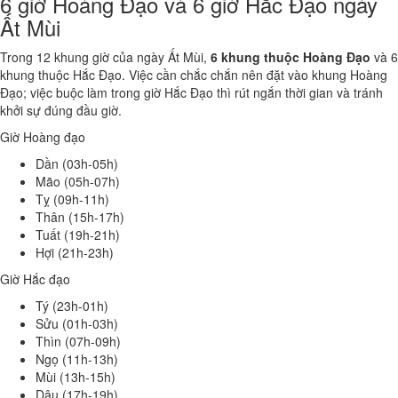
6 giờ Hoàng Đạo và 6 giờ Hắc Đạo ngày
Ất Mùi
Trong 12 khung giờ của ngày Ất Mùi,
6 khung thuộc Hoàng Đạo
và 6
khung thuộc Hắc Đạo. Việc cần chắc chắn nên đặt vào khung Hoàng
Đạo; việc buộc làm trong giờ Hắc Đạo thì rút ngắn thời gian và tránh
khởi sự đúng đầu giờ.
Giờ Hoàng đạo
Dần (03h-05h)
Mão (05h-07h)
Tỵ (09h-11h)
Thân (15h-17h)
Tuất (19h-21h)
Hợi (21h-23h)
Giờ Hắc đạo
Tý (23h-01h)
Sửu (01h-03h)
Thìn (07h-09h)
Ngọ (11h-13h)
Mùi (13h-15h)
Dậu (17h-19h)