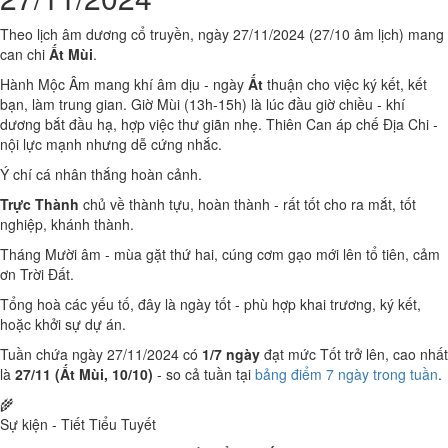
Theo lịch âm dương cổ truyền, ngày 27/11/2024 (27/10 âm lịch) mang
can chi
Ất Mùi
.
Hành Mộc Âm mang khí âm dịu - ngày
Ất
thuận cho việc ký kết, kết
bạn, làm trung gian. Giờ Mùi (13h-15h) là lúc đầu giờ chiều - khí
dương bắt đầu hạ, hợp việc thư giãn nhẹ. Thiên Can áp chế Địa Chi -
nội lực mạnh nhưng dễ cứng nhắc.
Ý chí cá nhân thắng hoàn cảnh.
Trực Thành
chủ về thành tựu, hoàn thành - rất tốt cho ra mắt, tốt
nghiệp, khánh thành.
Tháng Mười âm - mùa gặt thứ hai, cúng cơm gạo mới lên tổ tiên, cảm
ơn Trời Đất.
Tổng hoà các yếu tố, đây là ngày tốt - phù hợp khai trương, ký kết,
hoặc khởi sự dự án.
Tuần chứa ngày 27/11/2024 có
1/7 ngày
đạt mức Tốt trở lên, cao nhất
là
27/11 (Ất Mùi, 10/10)
- so cả tuần tại
bảng điểm 7 ngày trong tuần
.
🌾
Sự kiện - Tiết Tiểu Tuyết