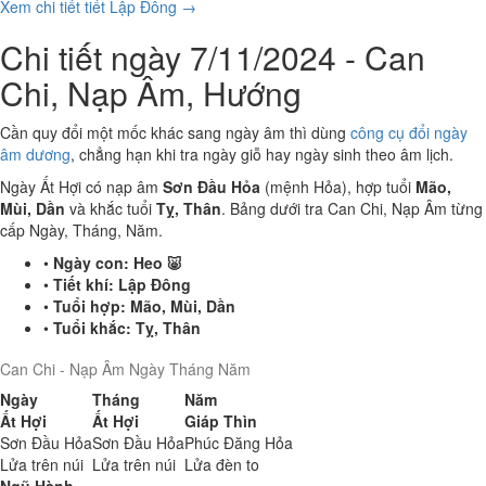
Xem chi tiết tiết Lập Đông →
Chi tiết ngày 7/11/2024 - Can
Chi, Nạp Âm, Hướng
Cần quy đổi một mốc khác sang ngày âm thì dùng
công cụ đổi ngày
âm dương
, chẳng hạn khi tra ngày giỗ hay ngày sinh theo âm lịch.
Ngày Ất Hợi có nạp âm
Sơn Đầu Hỏa
(mệnh Hỏa), hợp tuổi
Mão,
Mùi, Dần
và khắc tuổi
Tỵ, Thân
. Bảng dưới tra Can Chi, Nạp Âm từng
cấp Ngày, Tháng, Năm.
•
Ngày con:
Heo 🐷
•
Tiết khí:
Lập Đông
•
Tuổi hợp:
Mão, Mùi, Dần
•
Tuổi khắc:
Tỵ, Thân
Can Chi - Nạp Âm Ngày Tháng Năm
Ngày
Tháng
Năm
Ất Hợi
Ất Hợi
Giáp Thìn
Sơn Đầu Hỏa
Sơn Đầu Hỏa
Phúc Đăng Hỏa
Lửa trên núi
Lửa trên núi
Lửa đèn to