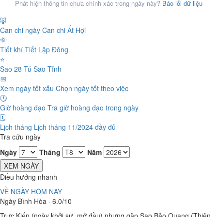
Phát hiện thông tin chưa chính xác trong ngày này?
Báo lỗi dữ liệu
🐷
Can chi ngày
Can chi Ất Hợi
🌞
Tiết khí
Tiết Lập Đông
⭐
Sao 28 Tú
Sao Tỉnh
📅
Xem ngày tốt xấu
Chọn ngày tốt theo việc
🕐
Giờ hoàng đạo
Tra giờ hoàng đạo trong ngày
🗓️
Lịch tháng
Lịch tháng 11/2024 đầy đủ
Tra cứu ngày
Ngày
Tháng
Năm
XEM NGÀY
Điều hướng nhanh
VỀ NGÀY HÔM NAY
Ngày Bình Hòa · 6.0/10
Trực Kiến (ngày khởi sự, mở đầu) nhưng gặp Sao Bảo Quang (Thiên