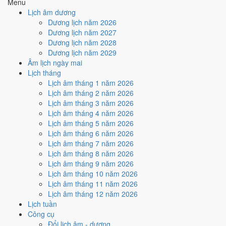
Menu
Cách tính ngày tốt
Lịch âm dương
🏗️
Động thổ - khởi công
Dương lịch năm 2026
6
/10
Tốt
Dương lịch năm 2027
Động thổ - khởi công hôm nay ở
mức tốt (6/10)
nhờ hợp
Ngày
Dương lịch năm 2028
Hoàng Đạo
.
Dương lịch năm 2029
Âm lịch ngày mai
Cách tính ngày tốt
Lịch tháng
🏡
Nhập trạch - vào nhà mới
Lịch âm tháng 1 năm 2026
6
/10
Tốt
Lịch âm tháng 2 năm 2026
Nhập trạch - vào nhà mới hôm nay ở
mức tốt (6/10)
nhờ hợp
Lịch âm tháng 3 năm 2026
Ngày Hoàng Đạo
.
Lịch âm tháng 4 năm 2026
Cách tính ngày tốt
Lịch âm tháng 5 năm 2026
🚗
Mua xe - tậu xe
Lịch âm tháng 6 năm 2026
6
/10
Tốt
Lịch âm tháng 7 năm 2026
Mua xe - tậu xe hôm nay ở
mức tốt (6/10)
nhờ hợp
Ngày
Lịch âm tháng 8 năm 2026
Hoàng Đạo
.
Lịch âm tháng 9 năm 2026
Lịch âm tháng 10 năm 2026
Cách tính ngày tốt
Lịch âm tháng 11 năm 2026
✈️
Xuất hành - đi xa
Lịch âm tháng 12 năm 2026
6
/10
Tốt
Lịch tuần
Xuất hành - đi xa hôm nay ở
mức tốt (6/10)
nhờ hợp
Ngày
Công cụ
Hoàng Đạo
.
Đổi lịch âm - dương