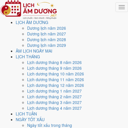
Togg
navig
LỊCH ÂM DƯƠNG
Trang chủ
Dương lịch năm 2026
Lịch năm 2024
Dương lịch năm 2027
Tháng 11/2024
Dương lịch năm 2028
Ngày 7/11/2024 (Ất Hợi)
Dương lịch năm 2029
ÂM LỊCH NGÀY MAI
Xem ngày
7/11/2024
dương
LỊCH THÁNG
Lịch dương tháng 8 năm 2026
lịch - Ngày 7/10 âm lịch (Ất
Lịch dương tháng 9 năm 2026
Lịch dương tháng 10 năm 2026
Hợi) tốt hay xấu?
Lịch dương tháng 11 năm 2026
Lịch dương tháng 12 năm 2026
Lịch dương tháng 1 năm 2027
Ngày 7/11/2024 dương lịch (Thứ Năm) là ngày 7/10/2024 âm lịch
,
Lịch dương tháng 2 năm 2027
tức ngày
Ất Hợi
- Chi sinh Can, Trực Kiến, Sao Tỉnh, nạp âm Sơn Đầu
Lịch dương tháng 3 năm 2027
Hỏa. Tổng hòa, đây là
Ngày Bình Hòa
với điểm trung bình
6.0/10
cho
Lịch dương tháng 4 năm 2027
các việc quan trọng. Giờ Hoàng Đạo trong ngày:
Sửu, Thìn, Ngọ,
LỊCH TUẦN
Mùi, Tuất, Hợi
.
NGÀY TỐT XẤU
Ngày Dương
Ngày tốt xấu trong tháng