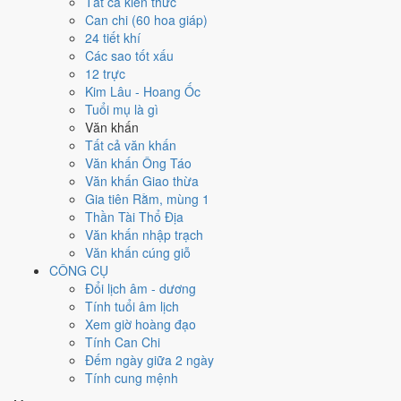
Tất cả kiến thức
việc gì?
Can chi (60 hoa giáp)
24 tiết khí
Các sao tốt xấu
Ngày 7/11/2024 đạt
6.0/10
trung bình cho 7 việc chính: cao nhất là
12 trực
Cúng tế - lễ chùa (8/10)
, thấp nhất là
May áo - cắt áo cưới (4/10)
.
Kim Lâu - Hoang Ốc
Trực Kiến (ngày khởi sự, mở đầu) nhưng gặp Sao Bảo Quang (Thiên
Tuổi mụ là gì
Đức) hoàng đạo nên điểm từng việc chênh nhau như bảng dưới.
Văn khấn
💍
Cưới hỏi - đính hôn
Tất cả văn khấn
6
/10
Tốt
Văn khấn Ông Táo
Cưới hỏi - đính hôn hôm nay ở
mức tốt (6/10)
nhờ hợp
Ngày
Văn khấn Giao thừa
Hoàng Đạo
.
Gia tiên Rằm, mùng 1
Thần Tài Thổ Địa
Cách tính ngày tốt
Văn khấn nhập trạch
🏪
Khai trương - mở cửa hàng
Văn khấn cúng giỗ
6
/10
Tốt
CÔNG CỤ
Khai trương - mở cửa hàng hôm nay ở
mức tốt (6/10)
nhờ hợp
Đổi lịch âm - dương
Ngày Hoàng Đạo
.
Tính tuổi âm lịch
Cách tính ngày tốt
Xem giờ hoàng đạo
🤝
Ký hợp đồng - giao ước
Tính Can Chi
6
/10
Tốt
Đếm ngày giữa 2 ngày
Ký hợp đồng - giao ước hôm nay ở
mức tốt (6/10)
nhờ hợp
Tính cung mệnh
Ngày Hoàng Đạo
.