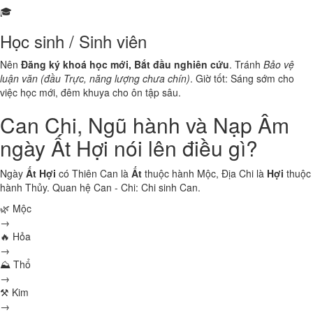
🎓
Học sinh / Sinh viên
Nên
Đăng ký khoá học mới, Bắt đầu nghiên cứu
. Tránh
Bảo vệ
luận văn (đầu Trực, năng lượng chưa chín)
. Giờ tốt: Sáng sớm cho
việc học mới, đêm khuya cho ôn tập sâu.
Can Chi, Ngũ hành và Nạp Âm
ngày Ất Hợi nói lên điều gì?
Ngày
Ất Hợi
có Thiên Can là
Ất
thuộc hành
Mộc
, Địa Chi là
Hợi
thuộc
hành
Thủy
. Quan hệ Can - Chi:
Chi sinh Can
.
🌿 Mộc
→
🔥 Hỏa
→
⛰ Thổ
→
⚒ Kim
→