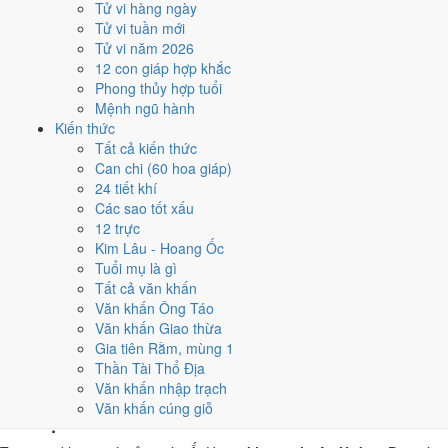
Tử vi hàng ngày
Hợi, nhờ người tuổi này thay mặt động thổ hoặc nhận lễ giúp
Tử vi tuần mới
giảm phần xung của gia chủ. Cách chọn người mượn tuổi xem
Tử vi năm 2026
tại
hướng dẫn xem tuổi làm nhà
.
12 con giáp hợp khắc
Các cách trên dựa trên quy tắc lịch pháp truyền thống, mang tính
Phong thủy hợp tuổi
tham khảo văn hóa - tín ngưỡng, không thay thế quyết định chuyên
Mệnh ngũ hành
môn của bạn.
Kiến thức
Tất cả kiến thức
Giờ hoàng đạo ngày 7/11/2024 là
Can chi (60 hoa giáp)
24 tiết khí
những giờ nào?
Các sao tốt xấu
12 trực
Ngày Ất Hợi có
6 giờ Hoàng Đạo
:
Sửu (01h-03h), Thìn (07h-09h),
Kim Lâu - Hoang Ốc
Ngọ (11h-13h), Mùi (13h-15h), Tuất (19h-21h), Hợi (21h-23h)
.
Tuổi mụ là gì
Khung dễ sắp xếp nhất trong giờ hành chính là
Thìn (07h-09h)
, còn 6
Tất cả văn khấn
khung Hắc Đạo nên né khi ký kết hoặc xuất hành.
Văn khấn Ông Táo
Văn khấn Giao thừa
0
1
2
3
4
5
6
7
8
9
10
11
12
13
14
15
16
17
18
19
20
21
22
23
Gia tiên Rằm, mùng 1
Hoàng đạo (tốt)
Hắc đạo (xấu)
Giờ hiện tại
Thần Tài Thổ Địa
6 giờ Hoàng Đạo và 6 giờ Hắc Đạo ngày
Văn khấn nhập trạch
Văn khấn cúng giỗ
Ất Hợi