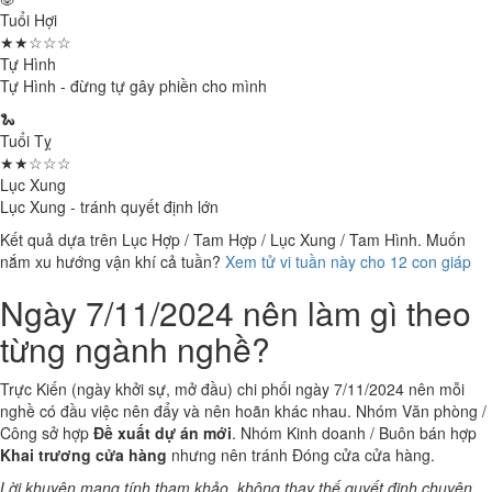
Tuổi Hợi
★★☆☆☆
Tự Hình
Tự Hình - đừng tự gây phiền cho mình
🐍
Tuổi Tỵ
★★☆☆☆
Lục Xung
Lục Xung - tránh quyết định lớn
Kết quả dựa trên Lục Hợp / Tam Hợp / Lục Xung / Tam Hình. Muốn
nắm xu hướng vận khí cả tuần?
Xem tử vi tuần này cho 12 con giáp
Ngày 7/11/2024 nên làm gì theo
từng ngành nghề?
Trực Kiến (ngày khởi sự, mở đầu) chi phối ngày 7/11/2024 nên mỗi
nghề có đầu việc nên đẩy và nên hoãn khác nhau. Nhóm Văn phòng /
Công sở hợp
Đề xuất dự án mới
. Nhóm Kinh doanh / Buôn bán hợp
Khai trương cửa hàng
nhưng nên tránh Đóng cửa cửa hàng.
Lời khuyên mang tính tham khảo, không thay thế quyết định chuyên