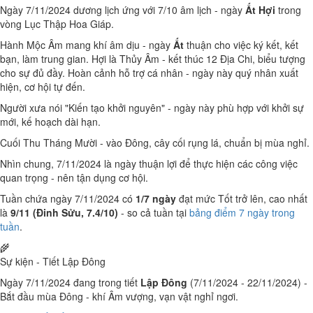
Ngày 7/11/2024 dương lịch ứng với 7/10 âm lịch - ngày
Ất Hợi
trong
vòng Lục Thập Hoa Giáp.
Hành Mộc Âm mang khí âm dịu - ngày
Ất
thuận cho việc ký kết, kết
bạn, làm trung gian. Hợi là Thủy Âm - kết thúc 12 Địa Chi, biểu tượng
cho sự đủ đầy. Hoàn cảnh hỗ trợ cá nhân - ngày này quý nhân xuất
hiện, cơ hội tự đến.
Người xưa nói "Kiến tạo khởi nguyên" - ngày này phù hợp với khởi sự
mới, kế hoạch dài hạn.
Cuối Thu Tháng Mười - vào Đông, cây cối rụng lá, chuẩn bị mùa nghỉ.
Nhìn chung, 7/11/2024 là ngày thuận lợi để thực hiện các công việc
quan trọng - nên tận dụng cơ hội.
Tuần chứa ngày 7/11/2024 có
1/7 ngày
đạt mức Tốt trở lên, cao nhất
là
9/11 (Đinh Sửu, 7.4/10)
- so cả tuần tại
bảng điểm 7 ngày trong
tuần
.
🌾
Sự kiện - Tiết Lập Đông
Ngày 7/11/2024 đang trong tiết
Lập Đông
(7/11/2024 - 22/11/2024) -
Bắt đầu mùa Đông - khí Âm vượng, vạn vật nghỉ ngơi.