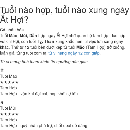
Tuổi nào hợp, tuổi nào xung ngày
Ất Hợi?
Cá nhân hóa
Tuổi
Mão, Mùi, Dần
hợp ngày Ất Hợi nhờ quan hệ tam hợp - lục hợp
với chi Hợi, còn tuổi
Tỵ, Thân
xung khắc nên lùi việc lớn sang ngày
khác. Thứ tự 12 tuổi bên dưới xếp từ tuổi
Mão
(Tam Hợp) trở xuống,
luận giải từng tuổi xem tại
tử vi hằng ngày 12 con giáp
.
Tử vi mang tính tham khảo tín ngưỡng dân gian.
🐰
Tuổi Mão
★★★★★
Tam Hợp
Tam Hợp - vận khí đại cát, hợp khởi sự lớn
🐐
Tuổi Mùi
★★★★★
Tam Hợp
Tam Hợp - quý nhân phù trợ, chốt deal dễ dàng