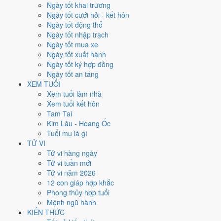
Thứ Năm
Ngày tốt khai trương
Ngày Âm
Ngày tốt cưới hỏi - kết hôn
Tháng 11 năm 2024
Ngày tốt động thổ
7
Ngày tốt nhập trạch
Tháng 10 âm năm 2024
Ngày tốt mua xe
7
Ngày tốt xuất hành
Tiết Lập Đông
Ngày tốt ký hợp đồng
Giờ
Ngày tốt an táng
Bính Tý
XEM TUỔI
Ngày 7
Xem tuổi làm nhà
Ất Hợi
Xem tuổi kết hôn
Tháng 10
Tam Tai
Ất Hợi
Kim Lâu - Hoang Ốc
Năm 2024
Tuổi mụ là gì
Giáp Thìn
TỬ VI
Tử vi hàng ngày
Ngày Ất Hợi có Trực
Kiến
(ngày khởi sự, mở đầu) nhưng gặp Sao
Bảo
Tử vi tuần mới
Quang (Thiên Đức) hoàng đạo
. Điểm trung bình 7 việc chính
6.0/10
Tử vi năm 2026
nên đây là
Ngày Bình Hòa
, phù hợp với công việc thường ngày.
12 con giáp hợp khắc
Phong thủy hợp tuổi
Tuổi
Mão, Mùi, Dần
hợp ngày; tuổi
Tỵ
nên thận trọng (Lục Xung).
Mệnh ngũ hành
Ngày 7/11/2024 tốt hay xấu cho
KIẾN THỨC