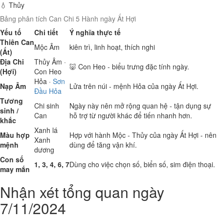
💧 Thủy
Bảng phân tích Can Chi 5 Hành ngày Ất Hợi
Yếu tố
Chi tiết
Ý nghĩa thực tế
Thiên Can
Mộc
Âm
kiên trì, linh hoạt, thích nghi
(Ất)
Địa Chi
Thủy
Âm ·
🐷 Con Heo - biểu trưng đặc tính ngày.
(Hợi)
Con Heo
Hỏa
·
Sơn
Nạp Âm
Lửa trên núi - mệnh Hỏa của ngày Ất Hợi.
Đầu Hỏa
Tương
Chi sinh
Ngày này nên mở rộng quan hệ - tận dụng sự
sinh /
Can
hỗ trợ từ người khác để tiến nhanh hơn.
khắc
Xanh lá
Màu hợp
Hợp với hành Mộc - Thủy của ngày Ất Hợi - nên
Xanh
mệnh
dùng để tăng vận khí.
dương
Con số
1, 3, 4, 6, 7
Dùng cho việc chọn số, biển số, sim điện thoại.
may mắn
Nhận xét tổng quan ngày
7/11/2024