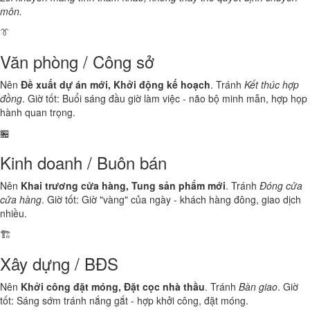
môn.
👔
Văn phòng / Công sở
Nên
Đề xuất dự án mới, Khởi động kế hoạch
. Tránh
Kết thúc hợp
đồng
. Giờ tốt: Buổi sáng đầu giờ làm việc - não bộ minh mẫn, hợp họp
hành quan trọng.
🏪
Kinh doanh / Buôn bán
Nên
Khai trương cửa hàng, Tung sản phẩm mới
. Tránh
Đóng cửa
cửa hàng
. Giờ tốt: Giờ "vàng" của ngày - khách hàng đông, giao dịch
nhiều.
🏗️
Xây dựng / BĐS
Nên
Khởi công đặt móng, Đặt cọc nhà thầu
. Tránh
Bàn giao
. Giờ
tốt: Sáng sớm tránh nắng gắt - hợp khởi công, đặt móng.