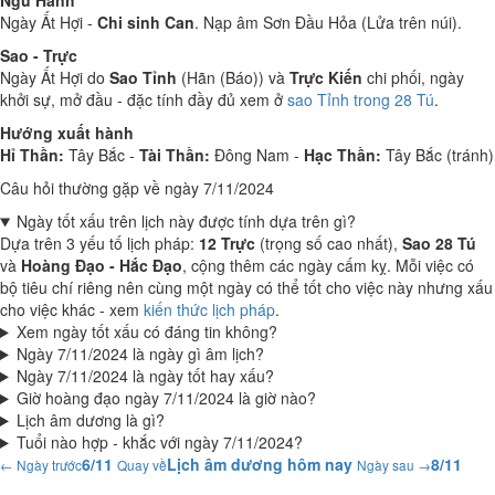
Ngũ Hành
Ngày Ất Hợi -
Chi sinh Can
. Nạp âm Sơn Đầu Hỏa (Lửa trên núi).
Sao - Trực
Ngày Ất Hợi do
Sao Tỉnh
(Hãn (Báo)) và
Trực Kiến
chi phối, ngày
khởi sự, mở đầu - đặc tính đầy đủ xem ở
sao Tỉnh trong 28 Tú
.
Hướng xuất hành
Hỉ Thần:
Tây Bắc -
Tài Thần:
Đông Nam -
Hạc Thần:
Tây Bắc (tránh)
Câu hỏi thường gặp về ngày 7/11/2024
Ngày tốt xấu trên lịch này được tính dựa trên gì?
Dựa trên 3 yếu tố lịch pháp:
12 Trực
(trọng số cao nhất),
Sao 28 Tú
và
Hoàng Đạo - Hắc Đạo
, cộng thêm các ngày cấm kỵ. Mỗi việc có
bộ tiêu chí riêng nên cùng một ngày có thể tốt cho việc này nhưng xấu
cho việc khác - xem
kiến thức lịch pháp
.
Xem ngày tốt xấu có đáng tin không?
Ngày 7/11/2024 là ngày gì âm lịch?
Ngày 7/11/2024 là ngày tốt hay xấu?
Giờ hoàng đạo ngày 7/11/2024 là giờ nào?
Lịch âm dương là gì?
Tuổi nào hợp - khắc với ngày 7/11/2024?
6/11
Lịch âm dương hôm nay
8/11
← Ngày trước
Quay về
Ngày sau →