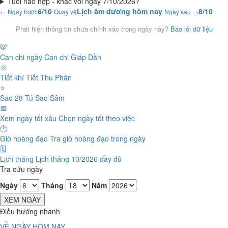
Tuổi nào hợp - khắc với ngày 7/10/2026?
6/10
Lịch âm dương hôm nay
8/10
← Ngày trước
Quay về
Ngày sau →
Phát hiện thông tin chưa chính xác trong ngày này?
Báo lỗi dữ liệu
🐯
Can chi ngày
Can chi Giáp Dần
🌞
Tiết khí
Tiết Thu Phân
⭐
Sao 28 Tú
Sao Sâm
📅
Xem ngày tốt xấu
Chọn ngày tốt theo việc
🕐
Giờ hoàng đạo
Tra giờ hoàng đạo trong ngày
🗓️
Lịch tháng
Lịch tháng 10/2026 đầy đủ
Tra cứu ngày
Ngày
Tháng
Năm
XEM NGÀY
Điều hướng nhanh
VỀ NGÀY HÔM NAY