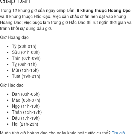
Giáp Dần
Trong 12 khung giờ của ngày Giáp Dần,
6 khung thuộc Hoàng Đạo
và 6 khung thuộc Hắc Đạo. Việc cần chắc chắn nên đặt vào khung
Hoàng Đạo; việc buộc làm trong giờ Hắc Đạo thì rút ngắn thời gian và
tránh khởi sự đúng đầu giờ.
Giờ Hoàng đạo
Tý (23h-01h)
Sửu (01h-03h)
Thìn (07h-09h)
Tỵ (09h-11h)
Mùi (13h-15h)
Tuất (19h-21h)
Giờ Hắc đạo
Dần (03h-05h)
Mão (05h-07h)
Ngọ (11h-13h)
Thân (15h-17h)
Dậu (17h-19h)
Hợi (21h-23h)
Muốn tính giờ hoàng đạo cho ngày khác hoặc việc cụ thể?
Tra giờ