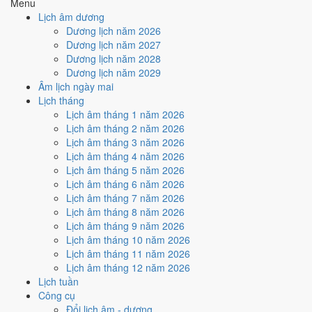
Menu
Cách tính ngày tốt
Lịch âm dương
🏗️
Động thổ - khởi công
Dương lịch năm 2026
6
/10
Tốt
Dương lịch năm 2027
Động thổ - khởi công hôm nay ở
mức tốt (6/10)
nhờ hợp
Ngày
Dương lịch năm 2028
Hoàng Đạo
.
Dương lịch năm 2029
Âm lịch ngày mai
Cách tính ngày tốt
Lịch tháng
🏡
Nhập trạch - vào nhà mới
Lịch âm tháng 1 năm 2026
6
/10
Tốt
Lịch âm tháng 2 năm 2026
Nhập trạch - vào nhà mới hôm nay ở
mức tốt (6/10)
nhờ hợp
Lịch âm tháng 3 năm 2026
Ngày Hoàng Đạo
.
Lịch âm tháng 4 năm 2026
Cách tính ngày tốt
Lịch âm tháng 5 năm 2026
🚗
Mua xe - tậu xe
Lịch âm tháng 6 năm 2026
6
/10
Tốt
Lịch âm tháng 7 năm 2026
Mua xe - tậu xe hôm nay ở
mức tốt (6/10)
nhờ hợp
Ngày
Lịch âm tháng 8 năm 2026
Hoàng Đạo
.
Lịch âm tháng 9 năm 2026
Lịch âm tháng 10 năm 2026
Cách tính ngày tốt
Lịch âm tháng 11 năm 2026
✈️
Xuất hành - đi xa
Lịch âm tháng 12 năm 2026
8
/10
Rất tốt
Lịch tuần
Xuất hành - đi xa hôm nay ở
mức rất tốt (8/10)
nhờ hợp
Sao
Công cụ
Sâm và Ngày Hoàng Đạo
.
Đổi lịch âm - dương