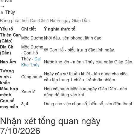
⚒ Kim
→
💧 Thủy
Bảng phân tích Can Chi 5 Hành ngày Giáp Dần
Yếu tố
Chi tiết
Ý nghĩa thực tế
Thiên Can
Mộc
Dương
khởi đầu, tiên phong, lãnh đạo
(Giáp)
Địa Chi
Mộc
Dương
🐯 Con Hổ - biểu trưng đặc tính ngày.
(Dần)
· Con Hổ
Thủy
·
Đại
Nạp Âm
Nước khe lớn - mệnh Thủy của ngày Giáp Dần.
Khe Thủy
Tương
Ngày của sự thuần khiết - tận dụng cho việc
sinh /
Cùng hành
cần tập trung 1 chiều, tránh đa nhiệm.
khắc
Màu hợp
Hợp với hành Mộc của ngày Giáp Dần - nên
Xanh lá
mệnh
dùng để tăng vận khí.
Con số
3, 4
Dùng cho việc chọn số, biển số, sim điện thoại.
may mắn
Nhận xét tổng quan ngày
7/10/2026