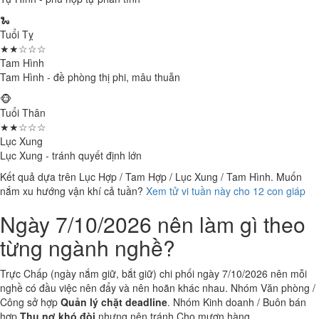
🐍
Tuổi Tỵ
★★☆☆☆
Tam Hình
Tam Hình - đề phòng thị phi, mâu thuẫn
🐵
Tuổi Thân
★★☆☆☆
Lục Xung
Lục Xung - tránh quyết định lớn
Kết quả dựa trên Lục Hợp / Tam Hợp / Lục Xung / Tam Hình. Muốn
nắm xu hướng vận khí cả tuần?
Xem tử vi tuần này cho 12 con giáp
Ngày 7/10/2026 nên làm gì theo
từng ngành nghề?
Trực Chấp (ngày nắm giữ, bắt giữ) chi phối ngày 7/10/2026 nên mỗi
nghề có đầu việc nên đẩy và nên hoãn khác nhau. Nhóm Văn phòng /
Công sở hợp
Quản lý chặt deadline
. Nhóm Kinh doanh / Buôn bán
hợp
Thu nợ khó đòi
nhưng nên tránh Cho mượn hàng.