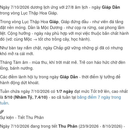
Ngày 7/10/2026 dương lịch ứng với 27/8 âm lịch - ngày
Giáp Dần
trong vòng Lục Thập Hoa Giáp.
Trong vòng Lục Thập Hoa
Giáp
, Giáp đứng đầu - như viên đá tảng
đặt nền móng. Dần là Mộc Dương - như cọp ra rừng, oai phong lẫm
liệt. Cộng hưởng - ngày này phù hợp với mọi việc thuộc bản chất hành
đó (vd: cùng Mộc → tốt cho trồng cây, học hành).
Như bàn tay nắm chặt, ngày Chấp giữ vững những gì đã có nhưng
khó mở ra cái mới.
Tháng Tám âm - mùa thu, khí trời mát mẻ. Trẻ con háo hức chờ đèn
lồng, bánh nướng.
Các điềm lành hội tụ trong ngày
Giáp Dần
- thời điểm lý tưởng để
hành động dứt khoát.
Tuần chứa ngày 7/10/2026 có
1/7 ngày
đạt mức Tốt trở lên, cao nhất
là
5/10 (Nhâm Tý, 7.4/10)
- so cả tuần tại
bảng điểm 7 ngày trong
tuần
.
🌾
Sự kiện - Tiết Thu Phân
Ngày 7/10/2026 đang trong tiết
Thu Phân
(23/9/2026 - 8/10/2026) -