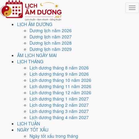
Togg
navig
LỊCH ÂM DƯƠNG
Trang chủ
Dương lịch năm 2026
Lịch năm 2026
Dương lịch năm 2027
Tháng 10/2026
Dương lịch năm 2028
Ngày 7/10/2026 (Giáp Dần)
Dương lịch năm 2029
ÂM LỊCH NGÀY MAI
Xem ngày
7/10/2026
dương
LỊCH THÁNG
Lịch dương tháng 8 năm 2026
lịch - Ngày 27/8 âm lịch
Lịch dương tháng 9 năm 2026
Lịch dương tháng 10 năm 2026
(Giáp Dần) tốt hay xấu?
Lịch dương tháng 11 năm 2026
Lịch dương tháng 12 năm 2026
Lịch dương tháng 1 năm 2027
Ngày 7/10/2026 dương lịch (Thứ Tư) là ngày 27/8/2026 âm lịch
,
Lịch dương tháng 2 năm 2027
tức ngày
Giáp Dần
- Cùng hành, Trực Chấp, Sao Sâm, nạp âm Đại
Lịch dương tháng 3 năm 2027
Khe Thủy. Tổng hòa, đây là
Ngày Bình Hòa
với điểm trung bình
Lịch dương tháng 4 năm 2027
6.3/10
cho các việc quan trọng. Giờ Hoàng Đạo trong ngày:
Tý, Sửu,
LỊCH TUẦN
Thìn, Tỵ, Mùi, Tuất
.
NGÀY TỐT XẤU
Ngày Dương
Ngày tốt xấu trong tháng