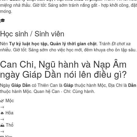
miệng nhà thầu
. Giờ tốt: Sáng sớm tránh nắng gắt - hợp khởi công, đặt
móng.
🎓
Học sinh / Sinh viên
Nên
Tự kỷ luật học tập, Quản lý thời gian chặt
. Tránh
Đi chơi xa
nhiều
. Giờ tốt: Sáng sớm cho việc học mới, đêm khuya cho ôn tập sâu.
Can Chi, Ngũ hành và Nạp Âm
ngày Giáp Dần nói lên điều gì?
Ngày
Giáp Dần
có Thiên Can là
Giáp
thuộc hành
Mộc
, Địa Chi là
Dần
thuộc hành
Mộc
. Quan hệ Can - Chi:
Cùng hành
.
🌿 Mộc
→
🔥 Hỏa
→
⛰ Thổ
→