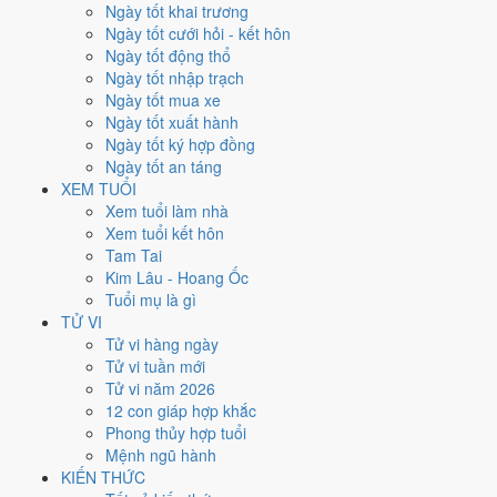
Thứ Tư
Ngày tốt khai trương
Ngày Âm
Ngày tốt cưới hỏi - kết hôn
Tháng 10 năm 2026
Ngày tốt động thổ
7
Ngày tốt nhập trạch
Tháng 8 âm năm 2026
Ngày tốt mua xe
27
Ngày tốt xuất hành
Tiết Thu Phân
Ngày tốt ký hợp đồng
Giờ
Ngày tốt an táng
Giáp Tý
XEM TUỔI
Ngày 27
Xem tuổi làm nhà
Giáp Dần
Xem tuổi kết hôn
Tháng 8
Tam Tai
Đinh Dậu
Kim Lâu - Hoang Ốc
Năm 2026
Tuổi mụ là gì
Bính Ngọ
TỬ VI
Tử vi hàng ngày
Ngày Giáp Dần có Trực
Chấp
(ngày nắm giữ, bắt giữ) và gặp Sao
Tử vi tuần mới
Thanh Long hoàng đạo
. Điểm trung bình 7 việc chính
6.3/10
nên
Tử vi năm 2026
đây là
Ngày Bình Hòa
, phù hợp với công việc thường ngày.
12 con giáp hợp khắc
Phong thủy hợp tuổi
Tuổi
Ngọ, Tuất, Hợi
hợp ngày; tuổi
Thân
nên thận trọng (Lục Xung).
Mệnh ngũ hành
Ngày 7/10/2026 tốt hay xấu cho
KIẾN THỨC