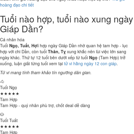
hoàng đạo chi tiết
Tuổi nào hợp, tuổi nào xung ngày
Giáp Dần?
Cá nhân hóa
Tuổi
Ngọ, Tuất, Hợi
hợp ngày Giáp Dần nhờ quan hệ tam hợp - lục
hợp với chi Dần, còn tuổi
Thân, Tỵ
xung khắc nên lùi việc lớn sang
ngày khác. Thứ tự 12 tuổi bên dưới xếp từ tuổi
Ngọ
(Tam Hợp) trở
xuống, luận giải từng tuổi xem tại
tử vi hằng ngày 12 con giáp
.
Tử vi mang tính tham khảo tín ngưỡng dân gian.
🐴
Tuổi Ngọ
★★★★★
Tam Hợp
Tam Hợp - quý nhân phù trợ, chốt deal dễ dàng
🐶
Tuổi Tuất
★★★★★
Tam Hợp