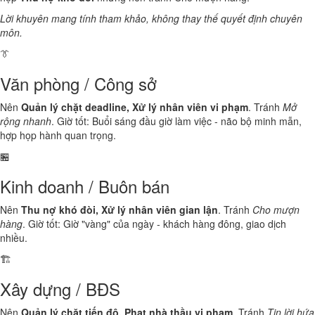
Lời khuyên mang tính tham khảo, không thay thế quyết định chuyên
môn.
👔
Văn phòng / Công sở
Nên
Quản lý chặt deadline, Xử lý nhân viên vi phạm
. Tránh
Mở
rộng nhanh
. Giờ tốt: Buổi sáng đầu giờ làm việc - não bộ minh mẫn,
hợp họp hành quan trọng.
🏪
Kinh doanh / Buôn bán
Nên
Thu nợ khó đòi, Xử lý nhân viên gian lận
. Tránh
Cho mượn
hàng
. Giờ tốt: Giờ "vàng" của ngày - khách hàng đông, giao dịch
nhiều.
🏗️
Xây dựng / BĐS
Nên
Quản lý chặt tiến độ, Phạt nhà thầu vi phạm
. Tránh
Tin lời hứa