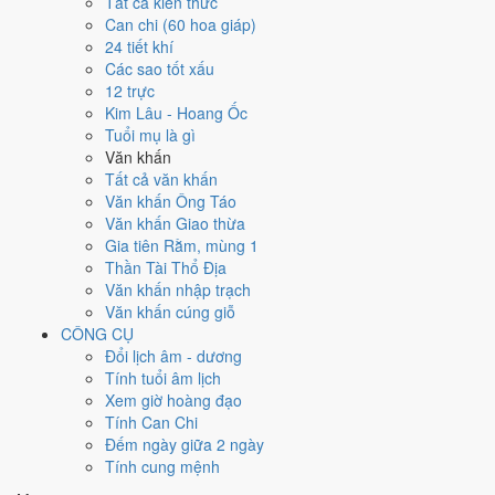
Tất cả kiến thức
việc gì?
Can chi (60 hoa giáp)
24 tiết khí
Các sao tốt xấu
Ngày 7/10/2026 đạt
6.3/10
trung bình cho 7 việc chính: cao nhất là
12 trực
Thu nợ - đòi tiền (10/10)
, thấp nhất là
Kết bạn - gặp gỡ (5/10)
. Trực
Kim Lâu - Hoang Ốc
Chấp (ngày nắm giữ, bắt giữ) và gặp Sao Thanh Long hoàng đạo nên
Tuổi mụ là gì
điểm từng việc chênh nhau như bảng dưới.
Văn khấn
💍
Cưới hỏi - đính hôn
Tất cả văn khấn
6
/10
Tốt
Văn khấn Ông Táo
Cưới hỏi - đính hôn hôm nay ở
mức tốt (6/10)
nhờ hợp
Ngày
Văn khấn Giao thừa
Hoàng Đạo
.
Gia tiên Rằm, mùng 1
Thần Tài Thổ Địa
Cách tính ngày tốt
Văn khấn nhập trạch
🏪
Khai trương - mở cửa hàng
Văn khấn cúng giỗ
6
/10
Tốt
CÔNG CỤ
Khai trương - mở cửa hàng hôm nay ở
mức tốt (6/10)
nhờ hợp
Đổi lịch âm - dương
Ngày Hoàng Đạo
.
Tính tuổi âm lịch
Cách tính ngày tốt
Xem giờ hoàng đạo
🤝
Ký hợp đồng - giao ước
Tính Can Chi
6
/10
Tốt
Đếm ngày giữa 2 ngày
Ký hợp đồng - giao ước hôm nay ở
mức tốt (6/10)
nhờ hợp
Tính cung mệnh
Ngày Hoàng Đạo
.