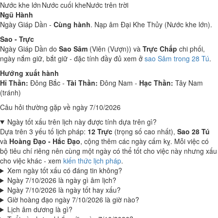
Nước khe lớn
Nước cuối khe
Nước trên trời
Ngũ Hành
Ngày Giáp Dần -
Cùng hành
. Nạp âm Đại Khe Thủy (Nước khe lớn).
Sao - Trực
Ngày Giáp Dần do
Sao Sâm
(Viên (Vượn)) và
Trực Chấp
chi phối,
ngày nắm giữ, bắt giữ - đặc tính đầy đủ xem ở
sao Sâm trong 28 Tú
.
Hướng xuất hành
Hỉ Thần:
Đông Bắc -
Tài Thần:
Đông Nam -
Hạc Thần:
Tây Nam
(tránh)
Câu hỏi thường gặp về ngày 7/10/2026
Ngày tốt xấu trên lịch này được tính dựa trên gì?
Dựa trên 3 yếu tố lịch pháp:
12 Trực
(trọng số cao nhất),
Sao 28 Tú
và
Hoàng Đạo - Hắc Đạo
, cộng thêm các ngày cấm kỵ. Mỗi việc có
bộ tiêu chí riêng nên cùng một ngày có thể tốt cho việc này nhưng xấu
cho việc khác - xem
kiến thức lịch pháp
.
Xem ngày tốt xấu có đáng tin không?
Ngày 7/10/2026 là ngày gì âm lịch?
Ngày 7/10/2026 là ngày tốt hay xấu?
Giờ hoàng đạo ngày 7/10/2026 là giờ nào?
Lịch âm dương là gì?