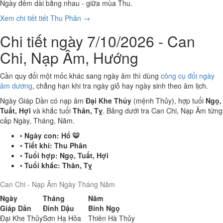
Ngày đêm dài bằng nhau - giữa mùa Thu.
Xem chi tiết tiết Thu Phân →
Chi tiết ngày 7/10/2026 - Can
Chi, Nạp Âm, Hướng
Cần quy đổi một mốc khác sang ngày âm thì dùng
công cụ đổi ngày
âm dương
, chẳng hạn khi tra ngày giỗ hay ngày sinh theo âm lịch.
Ngày Giáp Dần có nạp âm
Đại Khe Thủy
(mệnh Thủy), hợp tuổi
Ngọ,
Tuất, Hợi
và khắc tuổi
Thân, Tỵ
. Bảng dưới tra Can Chi, Nạp Âm từng
cấp Ngày, Tháng, Năm.
•
Ngày con:
Hổ 🐯
•
Tiết khí:
Thu Phân
•
Tuổi hợp:
Ngọ, Tuất, Hợi
•
Tuổi khắc:
Thân, Tỵ
Can Chi - Nạp Âm Ngày Tháng Năm
Ngày
Tháng
Năm
Giáp Dần
Đinh Dậu
Bính Ngọ
Đại Khe Thủy
Sơn Hạ Hỏa
Thiên Hà Thủy