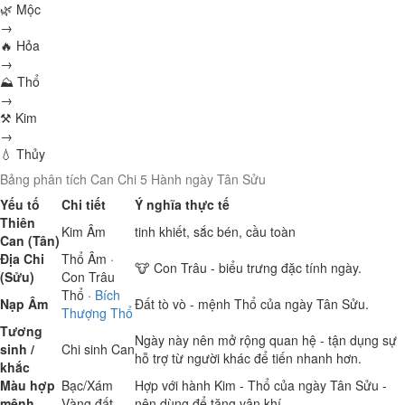
🌿 Mộc
→
🔥 Hỏa
→
⛰ Thổ
→
⚒ Kim
→
💧 Thủy
Bảng phân tích Can Chi 5 Hành ngày Tân Sửu
Yếu tố
Chi tiết
Ý nghĩa thực tế
Thiên
Kim
Âm
tinh khiết, sắc bén, cầu toàn
Can (Tân)
Địa Chi
Thổ
Âm ·
🐮 Con Trâu - biểu trưng đặc tính ngày.
(Sửu)
Con Trâu
Thổ
·
Bích
Nạp Âm
Đất tò vò - mệnh Thổ của ngày Tân Sửu.
Thượng Thổ
Tương
Ngày này nên mở rộng quan hệ - tận dụng sự
sinh /
Chi sinh Can
hỗ trợ từ người khác để tiến nhanh hơn.
khắc
Màu hợp
Bạc/Xám
Hợp với hành Kim - Thổ của ngày Tân Sửu -
mệnh
Vàng đất
nên dùng để tăng vận khí.