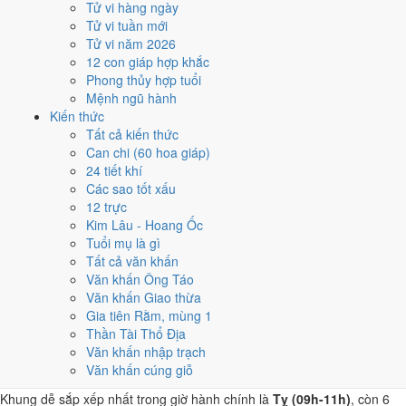
việc buộc phải làm đúng ngày 23/11/2026. Bảng đủ 6 giờ Hoàng
Tử vi hàng ngày
Đạo và 6 giờ Hắc Đạo nằm ngay mục kế tiếp.
Tử vi tuần mới
Tử vi năm 2026
Dời sang ngày tốt gần nhất.
Gần nhất là
ngày 17/11 (Ất Mùi)
-
12 con giáp hợp khắc
10/10
, mức Đại Cát, cao hơn 7.1/10 của ngày đang xem.
Phong thủy hợp tuổi
Lựa chọn thứ hai là
ngày 29/11 (Đinh Mùi)
-
9.3/10
, mức Đại
Mệnh ngũ hành
Cát, cao hơn 7.1/10 của ngày đang xem.
Kiến thức
Tất cả kiến thức
Mượn tuổi hợp đứng chủ lễ.
Tuổi
Tỵ, Dậu, Tý
hợp ngày Tân
Can chi (60 hoa giáp)
Sửu, nhờ người tuổi này thay mặt động thổ hoặc nhận lễ giúp
24 tiết khí
giảm phần xung của gia chủ. Cách chọn người mượn tuổi xem
Các sao tốt xấu
tại
hướng dẫn xem tuổi làm nhà
.
12 trực
Các cách trên dựa trên quy tắc lịch pháp truyền thống, mang tính
Kim Lâu - Hoang Ốc
tham khảo văn hóa - tín ngưỡng, không thay thế quyết định chuyên
Tuổi mụ là gì
môn của bạn.
Tất cả văn khấn
Văn khấn Ông Táo
Giờ hoàng đạo ngày 23/11/2026
Văn khấn Giao thừa
Gia tiên Rằm, mùng 1
là những giờ nào?
Thần Tài Thổ Địa
Văn khấn nhập trạch
Ngày Tân Sửu có
6 giờ Hoàng Đạo
:
Dần (03h-05h), Mão (05h-07h),
Văn khấn cúng giỗ
Tỵ (09h-11h), Thân (15h-17h), Tuất (19h-21h), Hợi (21h-23h)
.
Khung dễ sắp xếp nhất trong giờ hành chính là
Tỵ (09h-11h)
, còn 6