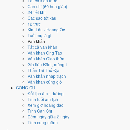
Tất cả kiến thức
đây tốt hơn
để thay thế, xem mục xử lý bên dưới.
Can chi (60 hoa giáp)
24 tiết khí
Ngày 23/11/2026 tốt hay xấu cho
Các sao tốt xấu
12 trực
việc gì?
Kim Lâu - Hoang Ốc
Tuổi mụ là gì
Ngày 23/11/2026 đạt
7.1/10
trung bình cho 7 việc chính: cao nhất là
Văn khấn
Cầu tài - khai vận tiền tài (9/10)
, thấp nhất là
Cưới hỏi - đính hôn
Tất cả văn khấn
(4/10)
. Trực Mãn (ngày đầy đủ, viên mãn nhưng dễ phát sinh thừa)
Văn khấn Ông Táo
nhưng gặp Sao Ngọc Đường hoàng đạo nên điểm từng việc chênh
Văn khấn Giao thừa
nhau như bảng dưới.
Gia tiên Rằm, mùng 1
Thần Tài Thổ Địa
💍
Cưới hỏi - đính hôn
Văn khấn nhập trạch
4
/10
Trung bình
Văn khấn cúng giỗ
Cưới hỏi - đính hôn hôm nay ở
mức trung bình (4/10)
nhờ hợp
CÔNG CỤ
Ngày Hoàng Đạo
, nhưng Trực Mãn và Sao Nguy kéo giảm
Đổi lịch âm - dương
điểm.
Tính tuổi âm lịch
Cách tính ngày tốt
Xem giờ hoàng đạo
🏪
Khai trương - mở cửa hàng
Tính Can Chi
8
/10
Rất tốt
Đếm ngày giữa 2 ngày
Khai trương - mở cửa hàng hôm nay ở
mức rất tốt (8/10)
nhờ
Tính cung mệnh
hợp
Trực Mãn và Ngày Hoàng Đạo
, nhưng Sao Nguy kéo giảm