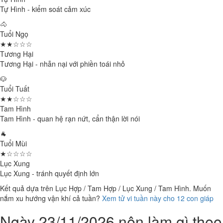
Tự Hình - kiểm soát cảm xúc
🐴
Tuổi Ngọ
★★☆☆☆
Tương Hại
Tương Hại - nhẫn nại với phiền toái nhỏ
🐶
Tuổi Tuất
★★☆☆☆
Tam Hình
Tam Hình - quan hệ rạn nứt, cẩn thận lời nói
🐐
Tuổi Mùi
★☆☆☆☆
Lục Xung
Lục Xung - tránh quyết định lớn
Kết quả dựa trên Lục Hợp / Tam Hợp / Lục Xung / Tam Hình. Muốn
nắm xu hướng vận khí cả tuần?
Xem tử vi tuần này cho 12 con giáp
Ngày 23/11/2026 nên làm gì theo