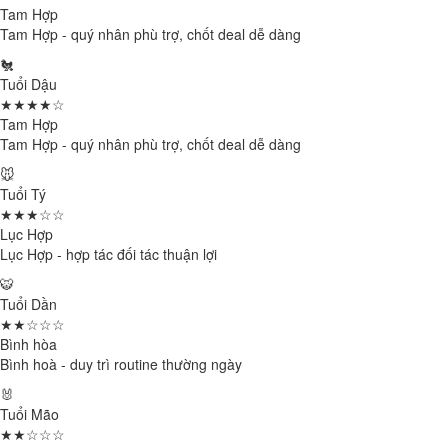
Tam Hợp
Tam Hợp - quý nhân phù trợ, chốt deal dễ dàng
🐔
Tuổi Dậu
★★★★☆
Tam Hợp
Tam Hợp - quý nhân phù trợ, chốt deal dễ dàng
🐭
Tuổi Tý
★★★☆☆
Lục Hợp
Lục Hợp - hợp tác đối tác thuận lợi
🐯
Tuổi Dần
★★☆☆☆
Bình hòa
Bình hoà - duy trì routine thường ngày
🐰
Tuổi Mão
★★☆☆☆