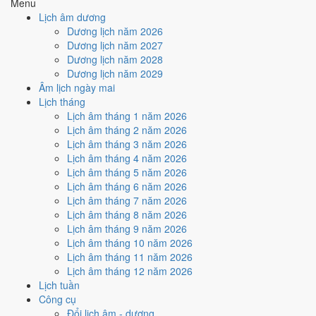
Menu
điểm.
Lịch âm dương
Cách tính ngày tốt
Dương lịch năm 2026
🤝
Ký hợp đồng - giao ước
Dương lịch năm 2027
6
/10
Tốt
Dương lịch năm 2028
Ký hợp đồng - giao ước hôm nay ở
mức tốt (6/10)
nhờ hợp
Dương lịch năm 2029
Ngày Hoàng Đạo
.
Âm lịch ngày mai
Lịch tháng
Cách tính ngày tốt
Lịch âm tháng 1 năm 2026
🏗️
Động thổ - khởi công
Lịch âm tháng 2 năm 2026
9
/10
Rất tốt
Lịch âm tháng 3 năm 2026
Động thổ - khởi công hôm nay ở
mức rất tốt (9/10)
nhờ hợp
Lịch âm tháng 4 năm 2026
Trực Mãn và Ngày Hoàng Đạo
.
Lịch âm tháng 5 năm 2026
Cách tính ngày tốt
Lịch âm tháng 6 năm 2026
🏡
Nhập trạch - vào nhà mới
Lịch âm tháng 7 năm 2026
6
/10
Tốt
Lịch âm tháng 8 năm 2026
Nhập trạch - vào nhà mới hôm nay ở
mức tốt (6/10)
nhờ hợp
Lịch âm tháng 9 năm 2026
Ngày Hoàng Đạo
.
Lịch âm tháng 10 năm 2026
Lịch âm tháng 11 năm 2026
Cách tính ngày tốt
Lịch âm tháng 12 năm 2026
🚗
Mua xe - tậu xe
Lịch tuần
9
/10
Rất tốt
Công cụ
Mua xe - tậu xe hôm nay ở
mức rất tốt (9/10)
nhờ hợp
Trực
Đổi lịch âm - dương
Mãn và Ngày Hoàng Đạo
.