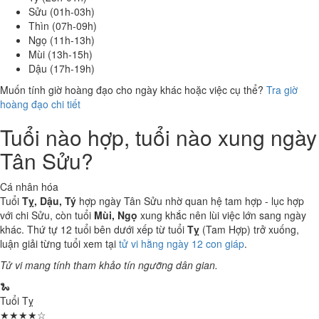
Sửu (01h-03h)
Thìn (07h-09h)
Ngọ (11h-13h)
Mùi (13h-15h)
Dậu (17h-19h)
Muốn tính giờ hoàng đạo cho ngày khác hoặc việc cụ thể?
Tra giờ
hoàng đạo chi tiết
Tuổi nào hợp, tuổi nào xung ngày
Tân Sửu?
Cá nhân hóa
Tuổi
Tỵ, Dậu, Tý
hợp ngày Tân Sửu nhờ quan hệ tam hợp - lục hợp
với chi Sửu, còn tuổi
Mùi, Ngọ
xung khắc nên lùi việc lớn sang ngày
khác. Thứ tự 12 tuổi bên dưới xếp từ tuổi
Tỵ
(Tam Hợp) trở xuống,
luận giải từng tuổi xem tại
tử vi hằng ngày 12 con giáp
.
Tử vi mang tính tham khảo tín ngưỡng dân gian.
🐍
Tuổi Tỵ
★★★★☆