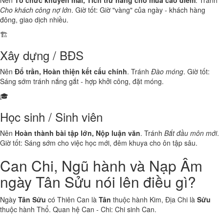
Nên
Tổ chức khuyến mãi, Tích trữ hàng cho mùa cao điểm
. Tránh
Cho khách công nợ lớn
. Giờ tốt: Giờ "vàng" của ngày - khách hàng
đông, giao dịch nhiều.
🏗️
Xây dựng / BĐS
Nên
Đổ trần, Hoàn thiện kết cấu chính
. Tránh
Đào móng
. Giờ tốt:
Sáng sớm tránh nắng gắt - hợp khởi công, đặt móng.
🎓
Học sinh / Sinh viên
Nên
Hoàn thành bài tập lớn, Nộp luận văn
. Tránh
Bắt đầu môn mới
.
Giờ tốt: Sáng sớm cho việc học mới, đêm khuya cho ôn tập sâu.
Can Chi, Ngũ hành và Nạp Âm
ngày Tân Sửu nói lên điều gì?
Ngày
Tân Sửu
có Thiên Can là
Tân
thuộc hành
Kim
, Địa Chi là
Sửu
thuộc hành
Thổ
. Quan hệ Can - Chi:
Chi sinh Can
.