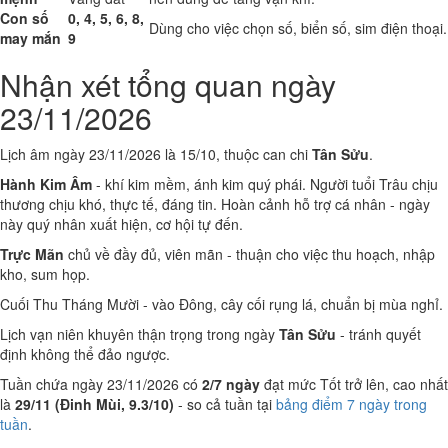
Con số
0, 4, 5, 6, 8,
Dùng cho việc chọn số, biển số, sim điện thoại.
may mắn
9
Nhận xét tổng quan ngày
23/11/2026
Lịch âm ngày 23/11/2026 là 15/10, thuộc can chi
Tân Sửu
.
Hành Kim Âm
- khí kim mềm, ánh kim quý phái. Người tuổi Trâu chịu
thương chịu khó, thực tế, đáng tin. Hoàn cảnh hỗ trợ cá nhân - ngày
này quý nhân xuất hiện, cơ hội tự đến.
Trực Mãn
chủ về đầy đủ, viên mãn - thuận cho việc thu hoạch, nhập
kho, sum họp.
Cuối Thu Tháng Mười - vào Đông, cây cối rụng lá, chuẩn bị mùa nghỉ.
Lịch vạn niên khuyên thận trọng trong ngày
Tân Sửu
- tránh quyết
định không thể đảo ngược.
Tuần chứa ngày 23/11/2026 có
2/7 ngày
đạt mức Tốt trở lên, cao nhất
là
29/11 (Đinh Mùi, 9.3/10)
- so cả tuần tại
bảng điểm 7 ngày trong
tuần
.