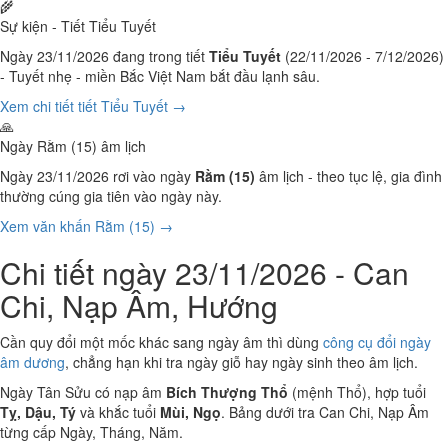
🌾
Sự kiện - Tiết Tiểu Tuyết
Ngày 23/11/2026 đang trong tiết
Tiểu Tuyết
(22/11/2026 - 7/12/2026)
- Tuyết nhẹ - miền Bắc Việt Nam bắt đầu lạnh sâu.
Xem chi tiết tiết Tiểu Tuyết →
🙏
Ngày Rằm (15) âm lịch
Ngày 23/11/2026 rơi vào ngày
Rằm (15)
âm lịch - theo tục lệ, gia đình
thường cúng gia tiên vào ngày này.
Xem văn khấn Rằm (15) →
Chi tiết ngày 23/11/2026 - Can
Chi, Nạp Âm, Hướng
Cần quy đổi một mốc khác sang ngày âm thì dùng
công cụ đổi ngày
âm dương
, chẳng hạn khi tra ngày giỗ hay ngày sinh theo âm lịch.
Ngày Tân Sửu có nạp âm
Bích Thượng Thổ
(mệnh Thổ), hợp tuổi
Tỵ, Dậu, Tý
và khắc tuổi
Mùi, Ngọ
. Bảng dưới tra Can Chi, Nạp Âm
từng cấp Ngày, Tháng, Năm.