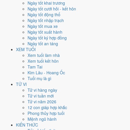
Thứ Hai
Ngày tốt khai trương
Ngày Âm
Ngày tốt cưới hỏi - kết hôn
Tháng 11 năm 2026
Ngày tốt động thổ
23
Ngày tốt nhập trạch
Tháng 10 âm năm 2026
Ngày tốt mua xe
15
Ngày tốt xuất hành
Tiết Tiểu Tuyết
Ngày tốt ký hợp đồng
Giờ
Ngày tốt an táng
Mậu Tý
XEM TUỔI
Ngày 15
Xem tuổi làm nhà
Tân Sửu
Xem tuổi kết hôn
Tháng 10
Tam Tai
Kỷ Hợi
Kim Lâu - Hoang Ốc
Năm 2026
Tuổi mụ là gì
Bính Ngọ
TỬ VI
Tử vi hàng ngày
Ngày Tân Sửu có Trực
Mãn
(ngày đầy đủ, viên mãn nhưng dễ phát
Tử vi tuần mới
sinh thừa) nhưng gặp Sao
Ngọc Đường hoàng đạo
. Điểm trung bình
Tử vi năm 2026
7 việc chính
7.1/10
nên đây là
Ngày Cát
, thuận lợi cho các việc quan
12 con giáp hợp khắc
trọng.
Phong thủy hợp tuổi
Mệnh ngũ hành
Tuổi
Tỵ, Dậu, Tý
hợp ngày; tuổi
Mùi
nên thận trọng (Lục Xung).
KIẾN THỨC
Ngày 23/11/2026 chỉ đạt
7.1/10
cho việc trọng đại. Có
2 ngày gần