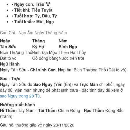
•
Ngày con:
Trâu 🐮
•
Tiết khí:
Tiểu Tuyết
•
Tuổi hợp:
Tỵ, Dậu, Tý
•
Tuổi khắc:
Mùi, Ngọ
Can Chi - Nạp Âm Ngày Tháng Năm
Ngày
Tháng
Năm
Tân Sửu
Kỷ Hợi
Bính Ngọ
Bích Thượng Thổ
Bình Địa Mộc
Thiên Hà Thủy
Đất tò vò
Gỗ đồng bằng
Nước trên trời
Ngũ Hành
Ngày Tân Sửu -
Chi sinh Can
. Nạp âm Bích Thượng Thổ (Đất tò vò).
Sao - Trực
Ngày Tân Sửu do
Sao Nguy
(Yến (Én)) và
Trực Mãn
chi phối, ngày
đầy đủ, viên mãn nhưng dễ phát sinh thừa - đặc tính đầy đủ xem ở
sao Nguy trong 28 Tú
.
Hướng xuất hành
Hỉ Thần:
Tây Nam -
Tài Thần:
Chính Đông -
Hạc Thần:
Đông Bắc
(tránh)
Câu hỏi thường gặp về ngày 23/11/2026