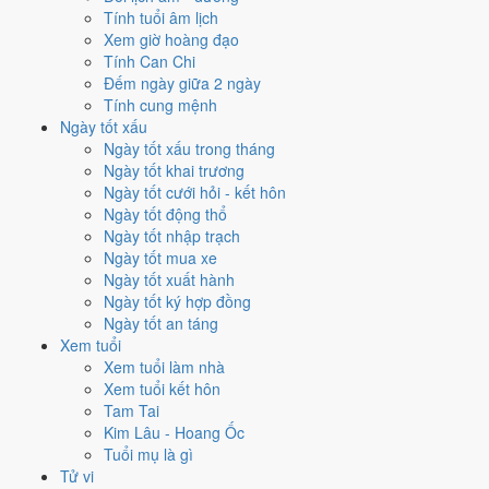
Tính tuổi âm lịch
Cách tính ngày tốt
Xem giờ hoàng đạo
✈️
Xuất hành - đi xa
Tính Can Chi
8
/10
Rất tốt
Đếm ngày giữa 2 ngày
Xuất hành - đi xa hôm nay ở
mức rất tốt (8/10)
nhờ hợp
Trực
Tính cung mệnh
Mãn và Ngày Hoàng Đạo
, nhưng Sao Nguy kéo giảm điểm.
Ngày tốt xấu
Ngày tốt xấu trong tháng
Cách tính ngày tốt
Ngày tốt khai trương
Tìm hiểu cách chấm:
Trực Mãn nghĩa là gì
·
Sao Nguy trong 28 Tú
·
Ngày tốt cưới hỏi - kết hôn
phân biệt Hoàng Đạo - Hắc Đạo
·
Can Chi và Ngũ hành ngày
Ngày tốt động thổ
Điểm số tổng hợp từ Trực, Sao 28 Tú và Hoàng Đạo - Hắc Đạo.
So
Ngày tốt nhập trạch
sánh cả tháng
Ngày tốt mua xe
Ngày tốt xuất hành
Nếu ngày 23/11/2026 không hợp
Ngày tốt ký hợp đồng
việc của bạn thì sao?
Ngày tốt an táng
Xem tuổi
Xem tuổi làm nhà
Ngày 23/11 tốt tổng thể nhưng không phải việc nào cũng thuận. Hai
Xem tuổi kết hôn
việc bị chấm thấp nhất hôm nay là
cưới hỏi (4/10) và kết bạn (5/10)
.
Tam Tai
Có
3 cách hạ rủi ro
mà vẫn giữ được lịch của bạn.
Kim Lâu - Hoang Ốc
Coi việc vào giờ Hoàng Đạo trong chính ngày này.
Khung
Tuổi mụ là gì
Tỵ (09h-11h)
rơi đúng giờ hành chính nên dễ sắp xếp nhất cho
Tử vi