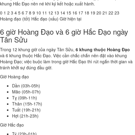
khung Hắc Đạo nên né khi ký kết hoặc xuất hành.
0
1
2
3
4
5
6
7
8
9
10
11
12
13
14
15
16
17
18
19
20
21
22
23
Hoàng đạo (tốt)
Hắc đạo (xấu)
Giờ hiện tại
6 giờ Hoàng Đạo và 6 giờ Hắc Đạo ngày
Tân Sửu
Trong 12 khung giờ của ngày Tân Sửu,
6 khung thuộc Hoàng Đạo
và 6 khung thuộc Hắc Đạo. Việc cần chắc chắn nên đặt vào khung
Hoàng Đạo; việc buộc làm trong giờ Hắc Đạo thì rút ngắn thời gian và
tránh khởi sự đúng đầu giờ.
Giờ Hoàng đạo
Dần (03h-05h)
Mão (05h-07h)
Tỵ (09h-11h)
Thân (15h-17h)
Tuất (19h-21h)
Hợi (21h-23h)
Giờ Hắc đạo
Tý (23h-01h)