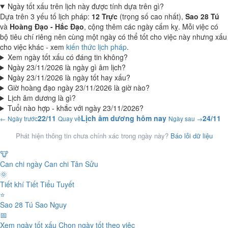
Ngày tốt xấu trên lịch này được tính dựa trên gì?
Dựa trên 3 yếu tố lịch pháp:
12 Trực
(trọng số cao nhất),
Sao 28 Tú
và
Hoàng Đạo - Hắc Đạo
, cộng thêm các ngày cấm kỵ. Mỗi việc có
bộ tiêu chí riêng nên cùng một ngày có thể tốt cho việc này nhưng xấu
cho việc khác - xem
kiến thức lịch pháp
.
Xem ngày tốt xấu có đáng tin không?
Ngày 23/11/2026 là ngày gì âm lịch?
Ngày 23/11/2026 là ngày tốt hay xấu?
Giờ hoàng đạo ngày 23/11/2026 là giờ nào?
Lịch âm dương là gì?
Tuổi nào hợp - khắc với ngày 23/11/2026?
22/11
Lịch âm dương hôm nay
24/11
← Ngày trước
Quay về
Ngày sau →
Phát hiện thông tin chưa chính xác trong ngày này?
Báo lỗi dữ liệu
🐮
Can chi ngày
Can chi Tân Sửu
🌞
Tiết khí
Tiết Tiểu Tuyết
⭐
Sao 28 Tú
Sao Nguy
📅
Xem ngày tốt xấu
Chọn ngày tốt theo việc