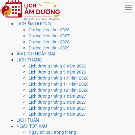
Togg
navig
LỊCH ÂM DƯƠNG
Trang chủ
Dương lịch năm 2026
Lịch năm 2026
Dương lịch năm 2027
Tháng 11/2026
Dương lịch năm 2028
Ngày 23/11/2026 (Tân Sửu)
Dương lịch năm 2029
ÂM LỊCH NGÀY MAI
Xem ngày
23/11/2026
LỊCH THÁNG
Lịch dương tháng 8 năm 2026
dương lịch - Ngày 15/10 âm
Lịch dương tháng 9 năm 2026
Lịch dương tháng 10 năm 2026
lịch (Tân Sửu) tốt hay xấu?
Lịch dương tháng 11 năm 2026
Lịch dương tháng 12 năm 2026
Lịch dương tháng 1 năm 2027
Ngày 23/11/2026 dương lịch (Thứ Hai) là ngày 15/10/2026 âm lịch
,
Lịch dương tháng 2 năm 2027
tức ngày
Tân Sửu
- Chi sinh Can, Trực Mãn, Sao Nguy, nạp âm Bích
Lịch dương tháng 3 năm 2027
Thượng Thổ. Tổng hòa, đây là
Ngày Cát
với điểm trung bình
7.1/10
Lịch dương tháng 4 năm 2027
cho các việc quan trọng. Giờ Hoàng Đạo trong ngày:
Dần, Mão, Tỵ,
LỊCH TUẦN
Thân, Tuất, Hợi
.
NGÀY TỐT XẤU
Ngày Dương
Ngày tốt xấu trong tháng