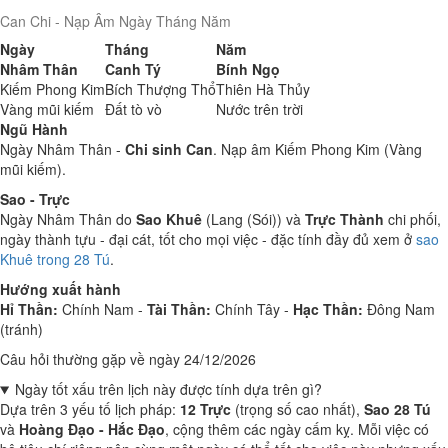
Can Chi - Nạp Âm Ngày Tháng Năm
Ngày
Tháng
Năm
Nhâm Thân
Canh Tý
Bính Ngọ
Kiếm Phong Kim
Bích Thượng Thổ
Thiên Hà Thủy
Vàng mũi kiếm
Đất tò vò
Nước trên trời
Ngũ Hành
Ngày Nhâm Thân -
Chi sinh Can
. Nạp âm Kiếm Phong Kim (Vàng
mũi kiếm).
Sao - Trực
Ngày Nhâm Thân do
Sao Khuê
(Lang (Sói)) và
Trực Thành
chi phối,
ngày thành tựu - đại cát, tốt cho mọi việc - đặc tính đầy đủ xem ở
sao
Khuê trong 28 Tú
.
Hướng xuất hành
Hỉ Thần:
Chính Nam -
Tài Thần:
Chính Tây -
Hạc Thần:
Đông Nam
(tránh)
Câu hỏi thường gặp về ngày 24/12/2026
Ngày tốt xấu trên lịch này được tính dựa trên gì?
Dựa trên 3 yếu tố lịch pháp:
12 Trực
(trọng số cao nhất),
Sao 28 Tú
và
Hoàng Đạo - Hắc Đạo
, cộng thêm các ngày cấm kỵ. Mỗi việc có