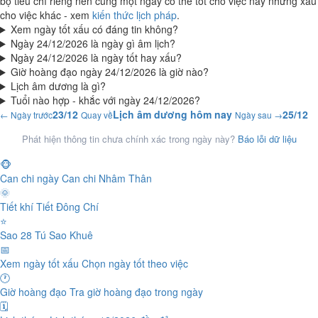
bộ tiêu chí riêng nên cùng một ngày có thể tốt cho việc này nhưng xấu
cho việc khác - xem
kiến thức lịch pháp
.
Xem ngày tốt xấu có đáng tin không?
Ngày 24/12/2026 là ngày gì âm lịch?
Ngày 24/12/2026 là ngày tốt hay xấu?
Giờ hoàng đạo ngày 24/12/2026 là giờ nào?
Lịch âm dương là gì?
Tuổi nào hợp - khắc với ngày 24/12/2026?
23/12
Lịch âm dương hôm nay
25/12
← Ngày trước
Quay về
Ngày sau →
Phát hiện thông tin chưa chính xác trong ngày này?
Báo lỗi dữ liệu
🐵
Can chi ngày
Can chi Nhâm Thân
🌞
Tiết khí
Tiết Đông Chí
⭐
Sao 28 Tú
Sao Khuê
📅
Xem ngày tốt xấu
Chọn ngày tốt theo việc
🕐
Giờ hoàng đạo
Tra giờ hoàng đạo trong ngày
🗓️