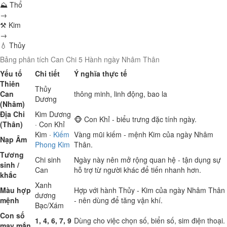
⛰ Thổ
→
⚒ Kim
→
💧 Thủy
Bảng phân tích Can Chi 5 Hành ngày Nhâm Thân
Yếu tố
Chi tiết
Ý nghĩa thực tế
Thiên
Thủy
Can
thông minh, linh động, bao la
Dương
(Nhâm)
Địa Chi
Kim
Dương
🐵 Con Khỉ - biểu trưng đặc tính ngày.
(Thân)
· Con Khỉ
Kim
·
Kiếm
Vàng mũi kiếm - mệnh Kim của ngày Nhâm
Nạp Âm
Phong Kim
Thân.
Tương
Chi sinh
Ngày này nên mở rộng quan hệ - tận dụng sự
sinh /
Can
hỗ trợ từ người khác để tiến nhanh hơn.
khắc
Xanh
Màu hợp
Hợp với hành Thủy - Kim của ngày Nhâm Thân
dương
mệnh
- nên dùng để tăng vận khí.
Bạc/Xám
Con số
1, 4, 6, 7, 9
Dùng cho việc chọn số, biển số, sim điện thoại.
may mắn