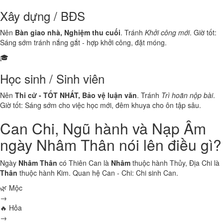
Xây dựng / BĐS
Nên
Bàn giao nhà, Nghiệm thu cuối
. Tránh
Khởi công mới
. Giờ tốt:
Sáng sớm tránh nắng gắt - hợp khởi công, đặt móng.
🎓
Học sinh / Sinh viên
Nên
Thi cử - TỐT NHẤT, Bảo vệ luận văn
. Tránh
Trì hoãn nộp bài
.
Giờ tốt: Sáng sớm cho việc học mới, đêm khuya cho ôn tập sâu.
Can Chi, Ngũ hành và Nạp Âm
ngày Nhâm Thân nói lên điều gì?
Ngày
Nhâm Thân
có Thiên Can là
Nhâm
thuộc hành
Thủy
, Địa Chi là
Thân
thuộc hành
Kim
. Quan hệ Can - Chi:
Chi sinh Can
.
🌿 Mộc
→
🔥 Hỏa
→