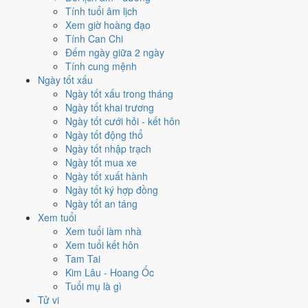
Xuất hành - đi xa hôm nay ở
mức rất tốt (9/10)
nhờ hợp
Trực
Tính tuổi âm lịch
Thành và Ngày Hoàng Đạo
.
Xem giờ hoàng đạo
Tính Can Chi
Cách tính ngày tốt
Đếm ngày giữa 2 ngày
Tìm hiểu cách chấm:
Trực Thành nghĩa là gì
·
Sao Khuê trong 28 Tú
·
Tính cung mệnh
phân biệt Hoàng Đạo - Hắc Đạo
·
Can Chi và Ngũ hành ngày
Ngày tốt xấu
Điểm số tổng hợp từ Trực, Sao 28 Tú và Hoàng Đạo - Hắc Đạo.
So
Ngày tốt xấu trong tháng
sánh cả tháng
Ngày tốt khai trương
Ngày tốt cưới hỏi - kết hôn
Nếu ngày 24/12/2026 không hợp
Ngày tốt động thổ
Ngày tốt nhập trạch
việc của bạn thì sao?
Ngày tốt mua xe
Ngày tốt xuất hành
Ngay trong một ngày đẹp như 24/12 vẫn có việc bị chấm thấp. Hai
Ngày tốt ký hợp đồng
việc bị chấm thấp nhất hôm nay là
cắt tóc (4/10) và chữa bệnh
Ngày tốt an táng
(tham khảo) (4/10)
. Có
2 cách hạ rủi ro
mà vẫn giữ được lịch của
Xem tuổi
bạn.
Xem tuổi làm nhà
Xem tuổi kết hôn
Không cần dời ngày vì 30 ngày quanh 24/12/2026 không có ngày nào
Tam Tai
điểm cao hơn
9.0/10
của hôm nay. Việc
Sửa nhà - tu tạo
vẫn đạt
Kim Lâu - Hoang Ốc
10/10
nên có thể đẩy sớm ngay trong ngày.
Tuổi mụ là gì
Coi việc vào giờ Hoàng Đạo trong chính ngày này.
Khung
Tử vi