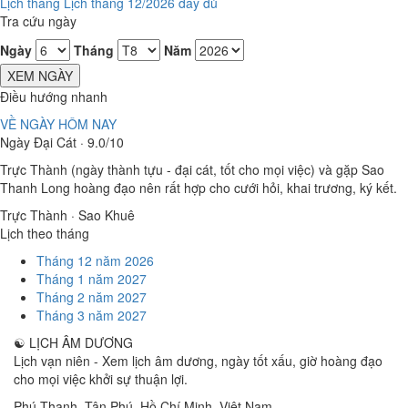
Lịch tháng
Lịch tháng 12/2026 đầy đủ
Tra cứu ngày
Ngày
Tháng
Năm
XEM NGÀY
Điều hướng nhanh
VỀ NGÀY HÔM NAY
Ngày Đại Cát · 9.0/10
Trực Thành (ngày thành tựu - đại cát, tốt cho mọi việc) và gặp Sao
Thanh Long hoàng đạo nên rất hợp cho cưới hỏi, khai trương, ký kết.
Trực Thành · Sao Khuê
Lịch theo tháng
Tháng 12 năm 2026
Tháng 1 năm 2027
Tháng 2 năm 2027
Tháng 3 năm 2027
☯
LỊCH ÂM DƯƠNG
Lịch vạn niên - Xem lịch âm dương, ngày tốt xấu, giờ hoàng đạo
cho mọi việc khởi sự thuận lợi.
Phú Thạnh, Tân Phú
,
Hồ Chí Minh
,
Việt Nam