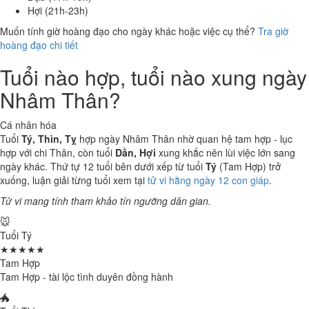
Hợi (21h-23h)
Muốn tính giờ hoàng đạo cho ngày khác hoặc việc cụ thể?
Tra giờ
hoàng đạo chi tiết
Tuổi nào hợp, tuổi nào xung ngày
Nhâm Thân?
Cá nhân hóa
Tuổi
Tý, Thìn, Tỵ
hợp ngày Nhâm Thân nhờ quan hệ tam hợp - lục
hợp với chi Thân, còn tuổi
Dần, Hợi
xung khắc nên lùi việc lớn sang
ngày khác. Thứ tự 12 tuổi bên dưới xếp từ tuổi
Tý
(Tam Hợp) trở
xuống, luận giải từng tuổi xem tại
tử vi hằng ngày 12 con giáp
.
Tử vi mang tính tham khảo tín ngưỡng dân gian.
🐭
Tuổi Tý
★★★★★
Tam Hợp
Tam Hợp - tài lộc tình duyên đồng hành
🐲