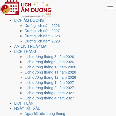
Togg
navig
LỊCH ÂM DƯƠNG
Trang chủ
Dương lịch năm 2026
Lịch năm 2026
Dương lịch năm 2027
Tháng 12/2026
Dương lịch năm 2028
Ngày 24/12/2026 (Nhâm Thân)
Dương lịch năm 2029
ÂM LỊCH NGÀY MAI
Xem ngày
24/12/2026
LỊCH THÁNG
Lịch dương tháng 8 năm 2026
dương lịch - Ngày 16/11 âm
Lịch dương tháng 9 năm 2026
Lịch dương tháng 10 năm 2026
lịch (Nhâm Thân) tốt hay
Lịch dương tháng 11 năm 2026
Lịch dương tháng 12 năm 2026
xấu?
Lịch dương tháng 1 năm 2027
Lịch dương tháng 2 năm 2027
Lịch dương tháng 3 năm 2027
Ngày 24/12/2026 dương lịch (Thứ Năm) là ngày 16/11/2026 âm
Lịch dương tháng 4 năm 2027
lịch
, tức ngày
Nhâm Thân
- Chi sinh Can, Trực Thành, Sao Khuê, nạp
LỊCH TUẦN
âm Kiếm Phong Kim. Tổng hòa, đây là
Ngày Đại Cát
với điểm trung
NGÀY TỐT XẤU
bình
9.0/10
cho các việc quan trọng. Giờ Hoàng Đạo trong ngày:
Tý,
Ngày tốt xấu trong tháng
Sửu, Thìn, Tỵ, Mùi, Tuất
.