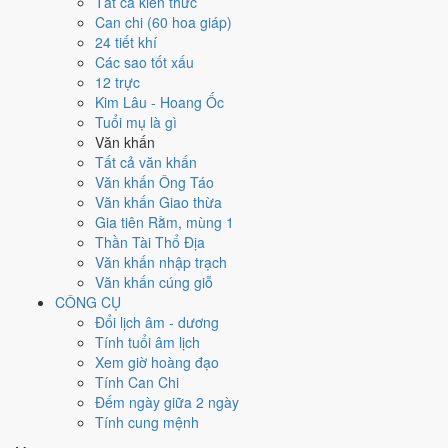
Tất cả kiến thức
Tuổi
Tý, Thìn, Tỵ
hợp ngày; tuổi
Dần
nên thận trọng (Lục Xung).
Can chi (60 hoa giáp)
Ngày 24/12/2026 tốt hay xấu cho
24 tiết khí
Các sao tốt xấu
việc gì?
12 trực
Kim Lâu - Hoang Ốc
Ngày 24/12/2026 đạt
9.0/10
trung bình cho 7 việc chính: cao nhất là
Tuổi mụ là gì
Sửa nhà - tu tạo (10/10)
, thấp nhất là
Cắt tóc - tỉa móng (4/10)
. Trực
Văn khấn
Thành (ngày thành tựu - đại cát, tốt cho mọi việc) và gặp Sao Thanh
Tất cả văn khấn
Long hoàng đạo nên điểm từng việc chênh nhau như bảng dưới.
Văn khấn Ông Táo
Văn khấn Giao thừa
💍
Cưới hỏi - đính hôn
Gia tiên Rằm, mùng 1
9
/10
Rất tốt
Thần Tài Thổ Địa
Cưới hỏi - đính hôn hôm nay ở
mức rất tốt (9/10)
nhờ hợp
Trực
Văn khấn nhập trạch
Thành và Ngày Hoàng Đạo
.
Văn khấn cúng giỗ
Cách tính ngày tốt
CÔNG CỤ
🏪
Khai trương - mở cửa hàng
Đổi lịch âm - dương
9
/10
Rất tốt
Tính tuổi âm lịch
Khai trương - mở cửa hàng hôm nay ở
mức rất tốt (9/10)
nhờ
Xem giờ hoàng đạo
hợp
Trực Thành và Ngày Hoàng Đạo
.
Tính Can Chi
Đếm ngày giữa 2 ngày
Cách tính ngày tốt
Tính cung mệnh
🤝
Ký hợp đồng - giao ước