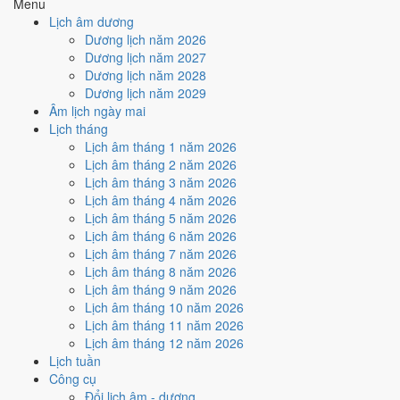
9
/10
Rất tốt
Menu
Ký hợp đồng - giao ước hôm nay ở
mức rất tốt (9/10)
nhờ hợp
Lịch âm dương
Trực Thành và Ngày Hoàng Đạo
.
Dương lịch năm 2026
Dương lịch năm 2027
Cách tính ngày tốt
Dương lịch năm 2028
🏗️
Động thổ - khởi công
Dương lịch năm 2029
9
/10
Rất tốt
Âm lịch ngày mai
Động thổ - khởi công hôm nay ở
mức rất tốt (9/10)
nhờ hợp
Lịch tháng
Trực Thành và Ngày Hoàng Đạo
.
Lịch âm tháng 1 năm 2026
Cách tính ngày tốt
Lịch âm tháng 2 năm 2026
🏡
Nhập trạch - vào nhà mới
Lịch âm tháng 3 năm 2026
9
/10
Rất tốt
Lịch âm tháng 4 năm 2026
Nhập trạch - vào nhà mới hôm nay ở
mức rất tốt (9/10)
nhờ
Lịch âm tháng 5 năm 2026
hợp
Trực Thành và Ngày Hoàng Đạo
.
Lịch âm tháng 6 năm 2026
Lịch âm tháng 7 năm 2026
Cách tính ngày tốt
Lịch âm tháng 8 năm 2026
🚗
Mua xe - tậu xe
Lịch âm tháng 9 năm 2026
9
/10
Rất tốt
Lịch âm tháng 10 năm 2026
Mua xe - tậu xe hôm nay ở
mức rất tốt (9/10)
nhờ hợp
Trực
Lịch âm tháng 11 năm 2026
Thành và Ngày Hoàng Đạo
.
Lịch âm tháng 12 năm 2026
Cách tính ngày tốt
Lịch tuần
✈️
Xuất hành - đi xa
Công cụ
9
/10
Rất tốt
Đổi lịch âm - dương