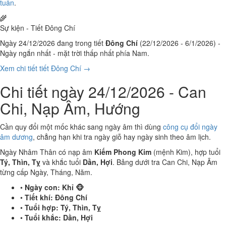
tuần
.
🌾
Sự kiện - Tiết Đông Chí
Ngày 24/12/2026 đang trong tiết
Đông Chí
(22/12/2026 - 6/1/2026) -
Ngày ngắn nhất - mặt trời thấp nhất phía Nam.
Xem chi tiết tiết Đông Chí →
Chi tiết ngày 24/12/2026 - Can
Chi, Nạp Âm, Hướng
Cần quy đổi một mốc khác sang ngày âm thì dùng
công cụ đổi ngày
âm dương
, chẳng hạn khi tra ngày giỗ hay ngày sinh theo âm lịch.
Ngày Nhâm Thân có nạp âm
Kiếm Phong Kim
(mệnh Kim), hợp tuổi
Tý, Thìn, Tỵ
và khắc tuổi
Dần, Hợi
. Bảng dưới tra Can Chi, Nạp Âm
từng cấp Ngày, Tháng, Năm.
•
Ngày con:
Khỉ 🐵
•
Tiết khí:
Đông Chí
•
Tuổi hợp:
Tý, Thìn, Tỵ
•
Tuổi khắc:
Dần, Hợi