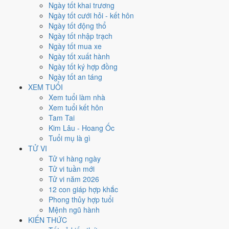
Ngày tốt khai trương
Ngày Dương
Ngày tốt cưới hỏi - kết hôn
Thứ Năm
Ngày tốt động thổ
Ngày Âm
Ngày tốt nhập trạch
Tháng 12 năm 2026
Ngày tốt mua xe
24
Ngày tốt xuất hành
Tháng 11 âm năm 2026
Ngày tốt ký hợp đồng
16
Ngày tốt an táng
Tiết Đông Chí
XEM TUỔI
Giờ
Xem tuổi làm nhà
Canh Tý
Xem tuổi kết hôn
Ngày 16
Tam Tai
Nhâm Thân
Kim Lâu - Hoang Ốc
Tháng 11
Tuổi mụ là gì
Canh Tý
TỬ VI
Năm 2026
Tử vi hàng ngày
Bính Ngọ
Tử vi tuần mới
Tử vi năm 2026
Ngày Nhâm Thân có Trực
Thành
(ngày thành tựu - đại cát, tốt cho
12 con giáp hợp khắc
mọi việc) và gặp Sao
Thanh Long hoàng đạo
. Điểm trung bình 7
Phong thủy hợp tuổi
việc chính
9.0/10
nên đây là
Ngày Đại Cát
, rất hợp cho cưới hỏi, khai
Mệnh ngũ hành
trương, ký kết.
KIẾN THỨC