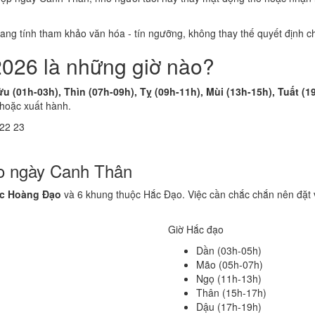
 mang tính tham khảo văn hóa - tín ngưỡng, không thay thế quyết định
2026 là những giờ nào?
ửu (01h-03h), Thìn (07h-09h), Tỵ (09h-11h), Mùi (13h-15h), Tuất (1
 hoặc xuất hành.
22
23
ạo ngày Canh Thân
ộc Hoàng Đạo
và 6 khung thuộc Hắc Đạo. Việc cần chắc chắn nên đặt 
Giờ Hắc đạo
Dần (03h-05h)
Mão (05h-07h)
Ngọ (11h-13h)
Thân (15h-17h)
Dậu (17h-19h)