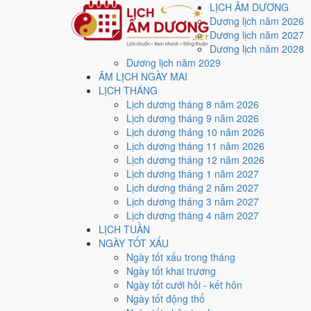
LỊCH ÂM DƯƠNG
Dương lịch năm 2026
Dương lịch năm 2027
Dương lịch năm 2028
Dương lịch năm 2029
Trang chủ
ÂM LỊCH NGÀY MAI
Lịch năm 2026
LỊCH THÁNG
Tháng 8/2026
Lịch dương tháng 8 năm 2026
Ngày 14/8/2026 (Canh Thân)
Lịch dương tháng 9 năm 2026
Xem ngày
14/8/2026
d
Lịch dương tháng 10 năm 2026
Lịch dương tháng 11 năm 2026
xấu?
Lịch dương tháng 12 năm 2026
Lịch dương tháng 1 năm 2027
Lịch dương tháng 2 năm 2027
Ngày 14/8/2026 dương lịch (Thứ Sáu) là ngày 2/7/202
Lịch dương tháng 3 năm 2027
điểm trung bình
4.0/10
cho các việc quan trọng. Giờ Ho
Lịch dương tháng 4 năm 2027
LỊCH TUẦN
Ngày Dương
NGÀY TỐT XẤU
Thứ Sáu
Ngày tốt xấu trong tháng
Ngày Âm
Ngày tốt khai trương
Tháng 8 năm 2026
Ngày tốt cưới hỏi - kết hôn
14
Ngày tốt động thổ
Tháng 7 âm năm 2026