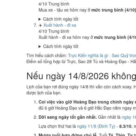
4
/10
Trung bình
Mua xe - tậu xe hôm nay ở
mức trung bình (4/10
Cách tính ngày tốt
✈️
Xuất hành - đi xa
4
/10
Trung bình
Xuất hành - đi xa hôm nay ở
mức trung bình (4/1
Cách tính ngày tốt
Tìm hiểu cách chấm:
Trực Kiến nghĩa là gì
·
Sao Quỷ tro
Điểm số tổng hợp từ Trực, Sao 28 Tú và Hoàng Đạo - H
Nếu ngày 14/8/2026 không 
Lịch của bạn rơi đúng ngày 14/8 thì vẫn còn cách xoay. 
được lịch của bạn.
Coi việc vào giờ Hoàng Đạo trong chính ngày 
đủ 6 giờ Hoàng Đạo và 6 giờ Hắc Đạo nằm ngay mụ
Dời sang ngày tốt gần nhất.
Gần nhất là
ngày 1
Lựa chọn thứ hai là
ngày 11/8 (Đinh Tỵ)
-
8.3/10
, 
Mượn tuổi hợp đứng chủ lễ.
Tuổi
Tý, Thìn, Tỵ
h