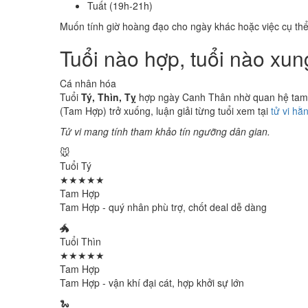
Tuất (19h-21h)
Muốn tính giờ hoàng đạo cho ngày khác hoặc việc cụ th
Tuổi nào hợp, tuổi nào xu
Cá nhân hóa
Tuổi
Tý, Thìn, Tỵ
hợp ngày Canh Thân nhờ quan hệ tam h
(Tam Hợp) trở xuống, luận giải từng tuổi xem tại
tử vi hằ
Tử vi mang tính tham khảo tín ngưỡng dân gian.
🐭
Tuổi Tý
★★★★★
Tam Hợp
Tam Hợp - quý nhân phù trợ, chốt deal dễ dàng
🐲
Tuổi Thìn
★★★★★
Tam Hợp
Tam Hợp - vận khí đại cát, hợp khởi sự lớn
🐍