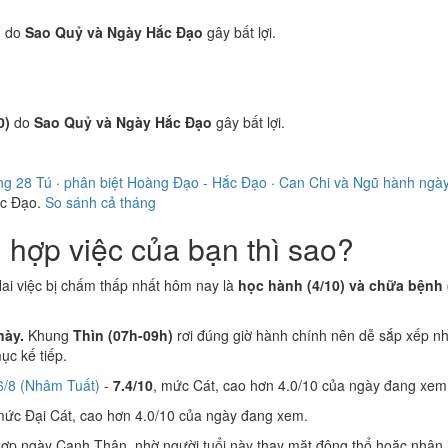
)
do
Sao Quỷ và Ngày Hắc Đạo
gây bất lợi.
0)
do
Sao Quỷ và Ngày Hắc Đạo
gây bất lợi.
ng 28 Tú
·
phân biệt Hoàng Đạo - Hắc Đạo
·
Can Chi và Ngũ hành ngà
ắc Đạo.
So sánh cả tháng
hợp việc của bạn thì sao?
Hai việc bị chấm thấp nhất hôm nay là
học hành (4/10) và chữa bệnh 
này.
Khung
Thìn (07h-09h)
rơi đúng giờ hành chính nên dễ sắp xếp nh
c kế tiếp.
6/8 (Nhâm Tuất)
-
7.4/10
, mức Cát, cao hơn 4.0/10 của ngày đang xem
mức Đại Cát, cao hơn 4.0/10 của ngày đang xem.
ợp ngày Canh Thân, nhờ người tuổi này thay mặt động thổ hoặc nhận 