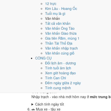
4
/10
Trung bình
12 trực
Cưới hỏi - đính hôn hôm nay ở
mức trung bình (4
Kim Lâu - Hoang Ốc
Tuổi mụ là gì
Cách tính ngày tốt
Văn khấn
🏪
Khai trương - mở cửa hàng
Tất cả văn khấn
4
/10
Trung bình
Văn khấn Ông Táo
Khai trương - mở cửa hàng hôm nay ở
mức trung 
Văn khấn Giao thừa
Cách tính ngày tốt
Gia tiên Rằm, mùng 1
🤝
Ký hợp đồng - giao ước
Thần Tài Thổ Địa
4
/10
Trung bình
Văn khấn nhập trạch
Ký hợp đồng - giao ước hôm nay ở
mức trung bình
Văn khấn cúng giỗ
CÔNG CỤ
Cách tính ngày tốt
Đổi lịch âm - dương
🏗️
Động thổ - khởi công
Tính tuổi âm lịch
4
/10
Trung bình
Xem giờ hoàng đạo
Động thổ - khởi công hôm nay ở
mức trung bình (
Tính Can Chi
Cách tính ngày tốt
Đếm ngày giữa 2 ngày
🏡
Nhập trạch - vào nhà mới
Tính cung mệnh
4
/10
Trung bình
Nhập trạch - vào nhà mới hôm nay ở
mức trung bì
Cách tính ngày tốt
🚗
Mua xe - tậu xe