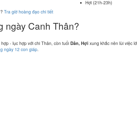
Hợi (21h-23h)
ể?
Tra giờ hoàng đạo chi tiết
ng ngày Canh Thân?
ợp - lục hợp với chi Thân, còn tuổi
Dần, Hợi
xung khắc nên lùi việc l
ng ngày 12 con giáp
.