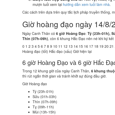
mượn tuổi xem tại
hướng dẫn xem tuổi làm nhà
.
Các cách trên dựa trên quy tắc lịch pháp truyền thống,
Giờ hoàng đạo ngày 14/8/
Ngày Canh Thân có
6 giờ Hoàng Đạo
:
Tý (23h-01h), S
Thìn (07h-09h)
, còn 6 khung Hắc Đạo nên né khi ký kết
0
1
2
3
4
5
6
7
8
9
10
11
12
13
14
15
16
17
18
19
20
21
Hoàng đạo (tốt)
Hắc đạo (xấu)
Giờ hiện tại
6 giờ Hoàng Đạo và 6 giờ Hắc Đ
Trong 12 khung giờ của ngày Canh Thân,
6 khung thu
thì rút ngắn thời gian và tránh khởi sự đúng đầu giờ.
Giờ Hoàng đạo
Tý (23h-01h)
Sửu (01h-03h)
Thìn (07h-09h)
Tỵ (09h-11h)
Mùi (13h-15h)