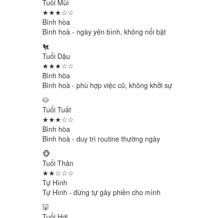
Tuổi Mùi
★★★☆☆
Bình hòa
Bình hoà - ngày yên bình, không nổi bật
🐔
Tuổi Dậu
★★★☆☆
Bình hòa
Bình hoà - phù hợp việc cũ, không khởi sự
🐶
Tuổi Tuất
★★★☆☆
Bình hòa
Bình hoà - duy trì routine thường ngày
🐵
Tuổi Thân
★★☆☆☆
Tự Hình
Tự Hình - đừng tự gây phiền cho mình
🐷
Tuổi Hợi