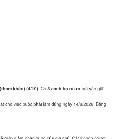
y
(tham khảo) (4/10)
. Có
3 cách hạ rủi ro
mà vẫn giữ
ất cho việc buộc phải làm đúng ngày 14/8/2026. Bảng
.
lễ giúp giảm phần xung của gia chủ. Cách chọn người