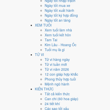
Ngày tốt nhập trạch
2
Ngày tốt mua xe
Ngày tốt xuất hành
Giờ
Ngày tốt ký hợp đồng
Bính Tý
Ngày tốt an táng
Ngày 2
XEM TUỔI
Canh Thân
Xem tuổi làm nhà
Tháng 7
Xem tuổi kết hôn
Bính Thân
Tam Tai
Năm 2026
Kim Lâu - Hoang Ốc
Bính Ngọ
Tuổi mụ là gì
TỬ VI
Ngày Canh Thân có Trực
Kiến
(ngày khởi sự, mở đầu) 
Tử vi hàng ngày
định lớn khó đảo ngược.
Tử vi tuần mới
Tuổi
Tý, Thìn, Tỵ
hợp ngày; tuổi
Dần
nên thận trọng (Lụ
Tử vi năm 2026
12 con giáp hợp khắc
Ngày 14/8/2026 chỉ đạt
4.0/10
cho việc trọng đại. Có
2 n
Phong thủy hợp tuổi
Ngày 14/8/2026 tốt hay xấu
Mệnh ngũ hành
KIẾN THỨC
Tất cả kiến thức
Ngày 14/8/2026 đạt
4.0/10
trung bình cho 7 việc chính: 
Can chi (60 hoa giáp)
Lao hắc đạo nên điểm từng việc chênh nhau như bảng d
24 tiết khí
💍
Cưới hỏi - đính hôn
Các sao tốt xấu