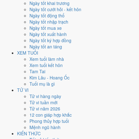
Ngày tốt khai trương
nhất rơi vào
20 và 31/10
.
Ngày tốt cưới hỏi - kết hôn
Xét theo từng việc,
xuất hành
rộng cửa nhất với
14 ngày
đạt từ 6/10.
Ngày tốt động thổ
Ký hợp đồng
hẹp nhất, chỉ
11 ngày
. Việc nào kén ngày thì nên chốt
Ngày tốt nhập trạch
lịch sớm.
Ngày tốt mua xe
Ngày tốt xuất hành
2
Ngày tốt ký hợp đồng
Ngày rất tốt
Ngày tốt an táng
5
XEM TUỔI
Ngày tốt
Xem tuổi làm nhà
15
Xem tuổi kết hôn
Ngày xấu
Tam Tai
3
Kim Lâu - Hoang Ốc
Ngày quý hiếm
Tuổi mụ là gì
Lịch âm dương tháng 10/2027
TỬ VI
Tử vi hàng ngày
chi tiết từng ngày
Tử vi tuần mới
Tử vi năm 2026
12 con giáp hợp khắc
Tháng
Năm
XEM
Phong thủy hợp tuổi
Lưới lịch dưới đây trải đủ
31 ngày
của tháng 10/2027. Mỗi ô ghi ngày
Mệnh ngũ hành
dương, ngày âm và can chi ngày, tô màu theo 5 mức. Tháng này có
7
KIẾN THỨC
ngày từ mức Tốt trở lên
và
15 ngày từ mức Xấu trở xuống
.