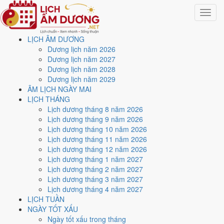
Toggle
navigat
LỊCH ÂM DƯƠNG
Trang chủ
Dương lịch năm 2026
Lịch năm 2027
Dương lịch năm 2027
Tháng 10/2027
Dương lịch năm 2028
Dương lịch năm 2029
Lịch âm dương tháng 10
ÂM LỊCH NGÀY MAI
LỊCH THÁNG
năm 2027 - Tháng Canh
Lịch dương tháng 8 năm 2026
Lịch dương tháng 9 năm 2026
Tuất
Lịch dương tháng 10 năm 2026
Lịch dương tháng 11 năm 2026
Lịch dương tháng 12 năm 2026
Tháng 10/2027 ứng với tháng 9 và 10 âm lịch năm Đinh Mùi. Tháng
Lịch dương tháng 1 năm 2027
này có
7 ngày từ mức Tốt trở lên
và
15 ngày nên tránh
, đẹp nhất là
Lịch dương tháng 2 năm 2027
20 và 31/10
. Rằm rơi vào
14/10
.
Lịch dương tháng 3 năm 2027
Tháng 10/2027 có
31 ngày
, gồm 28 ngày thuộc tháng 9 âm và 3 ngày
Lịch dương tháng 4 năm 2027
thuộc tháng 10 âm. Tháng âm đầu tiên là
Canh Tuất
, năm Đinh Mùi.
LỊCH TUẦN
NGÀY TỐT XẤU
Thang 5 bậc dùng chung với trang chi tiết từng ngày cho ra
2 ngày
Ngày tốt xấu trong tháng
Rất tốt
và
5 ngày Tốt
. Đối lại là
15 ngày Xấu trở xuống
. Nhóm đẹp