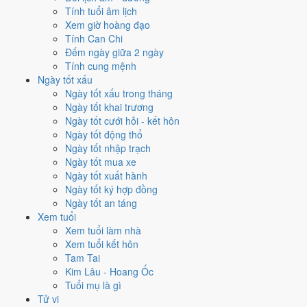
trương?
Tính tuổi âm lịch
Xem giờ hoàng đạo
Mỗi việc chấm theo bộ Trực và sao 28 Tú riêng nên ngày đẹp của
Tính Can Chi
từng việc không trùng nhau. Tháng 10/2027 rộng cửa nhất cho
xuất
Đếm ngày giữa 2 ngày
hành
với
14 ngày
đạt từ 6/10, cao nhất là
20/10
. Hẹp nhất là
ký hợp
Tính cung mệnh
đồng
, chỉ
11 ngày
.
Ngày tốt xấu
Ngày tốt xấu trong tháng
🏪 Khai trương
13
💍 Cưới hỏi
12
🏗️ Động thổ
12
Ngày tốt khai trương
✈️ Xuất hành
14
✍️ Ký hợp đồng
11
Ngày tốt cưới hỏi - kết hôn
🏪 Khai trương
- 13 ngày đạt từ 6/10 trở lên trong tháng 10/2027
Ngày tốt động thổ
Ngày tốt nhập trạch
1
Ngày tốt mua xe
20/10
Ngày tốt xuất hành
T4 · 21/9 âm
Ngày tốt ký hợp đồng
Nhâm Thân
Ngày tốt an táng
★★★★★ 10/10
Xem tuổi
2
Xem tuổi làm nhà
31/10
Xem tuổi kết hôn
CN · 3/10 âm
Tam Tai
Quý Mùi
Kim Lâu - Hoang Ốc
★★★★★ 9/10
Tuổi mụ là gì
3
Tử vi
8/10