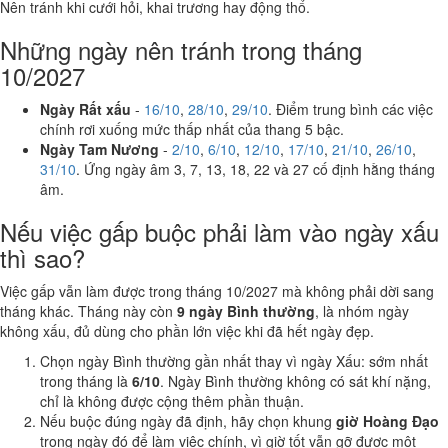
Nên tránh khi cưới hỏi, khai trương hay động thổ.
Những ngày nên tránh trong tháng
10/2027
Ngày Rất xấu
-
16/10
,
28/10
,
29/10
. Điểm trung bình các việc
chính rơi xuống mức thấp nhất của thang 5 bậc.
Ngày Tam Nương
-
2/10
,
6/10
,
12/10
,
17/10
,
21/10
,
26/10
,
31/10
. Ứng ngày âm 3, 7, 13, 18, 22 và 27 cố định hằng tháng
âm.
Nếu việc gấp buộc phải làm vào ngày xấu
thì sao?
Việc gấp vẫn làm được trong tháng 10/2027 mà không phải dời sang
tháng khác. Tháng này còn
9 ngày Bình thường
, là nhóm ngày
không xấu, đủ dùng cho phần lớn việc khi đã hết ngày đẹp.
Chọn ngày Bình thường gần nhất thay vì ngày Xấu: sớm nhất
trong tháng là
6/10
. Ngày Bình thường không có sát khí nặng,
chỉ là không được cộng thêm phần thuận.
Nếu buộc đúng ngày đã định, hãy chọn khung
giờ Hoàng Đạo
trong ngày đó để làm việc chính, vì giờ tốt vẫn gỡ được một