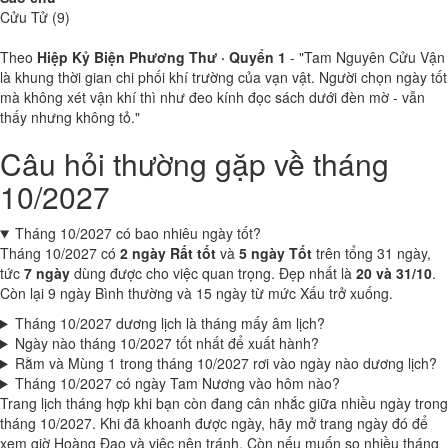
Cửu Tử (9)
Theo
Hiệp Kỷ Biện Phương Thư · Quyển 1
- "Tam Nguyên Cửu Vận
là khung thời gian chi phối khí trường của vạn vật. Người chọn ngày tốt
mà không xét vận khí thì như đeo kính đọc sách dưới đèn mờ - vẫn
thấy nhưng không tỏ."
Câu hỏi thường gặp về tháng
10/2027
Tháng 10/2027 có bao nhiêu ngày tốt?
Tháng 10/2027 có
2 ngày Rất tốt
và
5 ngày Tốt
trên tổng 31 ngày,
tức
7 ngày
dùng được cho việc quan trọng. Đẹp nhất là
20 và 31/10
.
Còn lại 9 ngày Bình thường và 15 ngày từ mức Xấu trở xuống.
Tháng 10/2027 dương lịch là tháng mấy âm lịch?
Ngày nào tháng 10/2027 tốt nhất để xuất hành?
Rằm và Mùng 1 trong tháng 10/2027 rơi vào ngày nào dương lịch?
Tháng 10/2027 có ngày Tam Nương vào hôm nào?
Trang lịch tháng hợp khi bạn còn đang cân nhắc giữa nhiều ngày trong
tháng 10/2027. Khi đã khoanh được ngày, hãy mở trang ngày đó để
xem giờ Hoàng Đạo và việc nên tránh. Còn nếu muốn so nhiều tháng