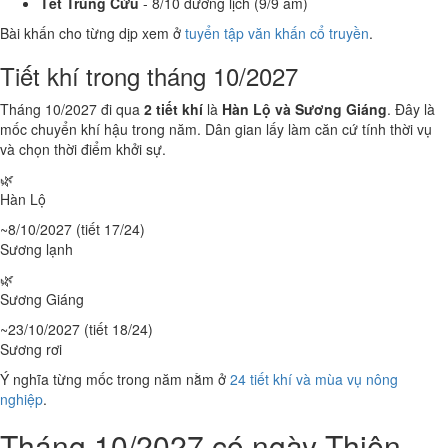
Tết Trùng Cửu
- 8/10 dương lịch (9/9 âm)
Bài khấn cho từng dịp xem ở
tuyển tập văn khấn cổ truyền
.
Tiết khí trong tháng 10/2027
Tháng 10/2027 đi qua
2 tiết khí
là
Hàn Lộ và Sương Giáng
. Đây là
mốc chuyển khí hậu trong năm. Dân gian lấy làm căn cứ tính thời vụ
và chọn thời điểm khởi sự.
🌿
Hàn Lộ
~8/10/2027 (tiết 17/24)
Sương lạnh
🌿
Sương Giáng
~23/10/2027 (tiết 18/24)
Sương rơi
Ý nghĩa từng mốc trong năm nằm ở
24 tiết khí và mùa vụ nông
nghiệp
.
Tháng 10/2027 có ngày Thiên