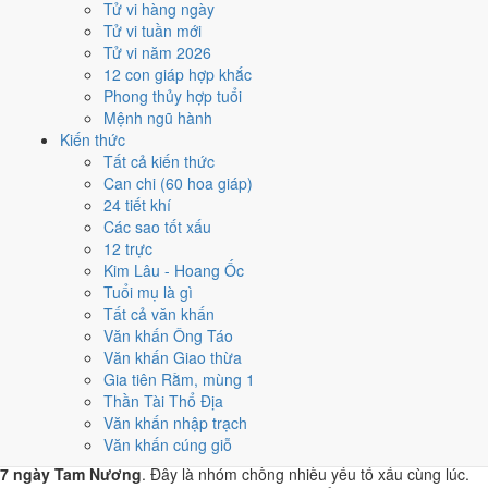
Tử vi hàng ngày
T6 · 9/9 âm
Tử vi tuần mới
Canh Thân
Tử vi năm 2026
★★★★☆ 8/10
12 con giáp hợp khắc
4
Phong thủy hợp tuổi
2/10
Mệnh ngũ hành
T7 · 3/9 âm
Kiến thức
Giáp Dần
Tất cả kiến thức
★★★☆☆ 6/10
Can chi (60 hoa giáp)
5
24 tiết khí
5/10
Các sao tốt xấu
T3 · 6/9 âm
12 trực
Đinh Tỵ
Kim Lâu - Hoang Ốc
★★★☆☆ 6/10
Tuổi mụ là gì
Điểm chấm từ Trực, sao Nhị Thập Bát Tú, Hoàng Đạo - Hắc Đạo và
Tất cả văn khấn
ngày cấm kỵ của riêng việc này
Bảng ngày khai trương cả năm
Văn khấn Ông Táo
Văn khấn Giao thừa
Tháng 10/2027 có ngày nào nên
Gia tiên Rằm, mùng 1
tránh, lỡ kẹt thì xử lý sao?
Thần Tài Thổ Địa
Văn khấn nhập trạch
Văn khấn cúng giỗ
Tháng 10/2027 có
3 ngày Rất xấu
rơi vào
16, 28 và 29/10
, cộng thêm
7 ngày Tam Nương
. Đây là nhóm chồng nhiều yếu tố xấu cùng lúc.