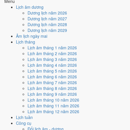
Menu
Lịch âm dương
Tuần nào trong tháng 10/2027
Dương lịch năm 2026
nhiều ngày tốt nhất?
Dương lịch năm 2027
Dương lịch năm 2028
Dương lịch năm 2029
Ngày tốt tháng 10/2027 dồn về
tuần 3 (11/10 - 17/10)
với
2 ngày
từ
Âm lịch ngày mai
mức Tốt trở lên. Kém nhất là
tuần 2 (4/10 - 10/10)
với
5 ngày xấu
.
Lịch tháng
Lịch còn xê dịch được thì đặt việc lớn vào tuần 3, né tuần 2.
Lịch âm tháng 1 năm 2026
Muốn xem sát hơn từng ngày trong một tuần, mở
lịch tuần hiện tại
.
Lịch âm tháng 2 năm 2026
Lịch âm tháng 3 năm 2026
Bảng thống kê ngày tốt xấu theo tuần
Lịch âm tháng 4 năm 2026
Lịch âm tháng 5 năm 2026
Tuần
Ngày dương
Tốt
Xấu
Phân bố
Đánh giá
Lịch âm tháng 6 năm 2026
Tuần 1
1/10 - 3/10
1
2
⚠️ Cần thận trọng
Lịch âm tháng 7 năm 2026
Tuần 2
4/10 - 10/10
1
5
⚠️ Nhiều ngày xấu nhất
Lịch âm tháng 8 năm 2026
Tuần 3
11/10 - 17/10
2
3
✅ Tốt nhất tháng
Lịch âm tháng 9 năm 2026
Tuần 4
18/10 - 24/10
1
2
⚠️ Cần thận trọng
Lịch âm tháng 10 năm 2026
Tuần 5
25/10 - 31/10
2
3
⚠️ Cần thận trọng
Lịch âm tháng 11 năm 2026
Ngày nào đẹp nhất tháng
Lịch âm tháng 12 năm 2026
Lịch tuần
10/2027 để cưới hỏi, khai
Công cụ
Đổi lịch âm - dương