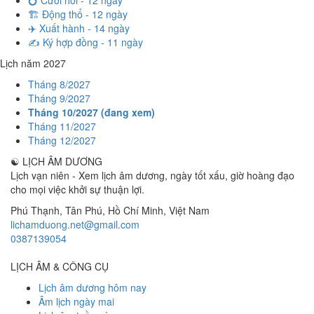
💍 Cưới hỏi - 12 ngày
🏗️ Động thổ - 12 ngày
✈️ Xuất hành - 14 ngày
✍️ Ký hợp đồng - 11 ngày
Lịch năm 2027
Tháng 8/2027
Tháng 9/2027
Tháng 10/2027 (đang xem)
Tháng 11/2027
Tháng 12/2027
☯
LỊCH ÂM DƯƠNG
Lịch vạn niên - Xem lịch âm dương, ngày tốt xấu, giờ hoàng đạo
cho mọi việc khởi sự thuận lợi.
Phú Thạnh, Tân Phú
,
Hồ Chí Minh
,
Việt Nam
lichamduong.net@gmail.com
0387139054
LỊCH ÂM & CÔNG CỤ
Lịch âm dương hôm nay
Âm lịch ngày mai