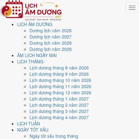
Togg
navig
LỊCH ÂM DƯƠNG
Trang chủ
Dương lịch năm 2026
Lịch năm 2027
Dương lịch năm 2027
Tháng 12/2027
Dương lịch năm 2028
Ngày 21/12/2027 (Giáp Tuất)
Dương lịch năm 2029
ÂM LỊCH NGÀY MAI
Xem ngày
21/12/2027
LỊCH THÁNG
Lịch dương tháng 8 năm 2026
dương lịch - Ngày 24/11 âm
Lịch dương tháng 9 năm 2026
Lịch dương tháng 10 năm 2026
lịch (Giáp Tuất) tốt hay xấu?
Lịch dương tháng 11 năm 2026
Lịch dương tháng 12 năm 2026
Lịch dương tháng 1 năm 2027
Ngày 21/12/2027 dương lịch (Thứ Ba) là ngày 24/11/2027 âm lịch
,
Lịch dương tháng 2 năm 2027
tức ngày
Giáp Tuất
- Can khắc Chi, Trực Khai, Sao Thất, nạp âm Sơn
Lịch dương tháng 3 năm 2027
Đầu Hỏa. Tổng hòa, đây là
Ngày Bình Hòa
với điểm trung bình
6.0/10
Lịch dương tháng 4 năm 2027
cho các việc quan trọng. Giờ Hoàng Đạo trong ngày:
Dần, Thìn, Tỵ,
LỊCH TUẦN
Thân, Dậu, Hợi
.
NGÀY TỐT XẤU
Ngày Dương
Ngày tốt xấu trong tháng