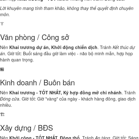
Lời khuyên mang tính tham khảo, không thay thế quyết định chuyên
môn.
👔
Văn phòng / Công sở
Nên
Khai trương dự án, Khởi động chiến dịch
. Tránh
Kết thúc dự
án
. Giờ tốt: Buổi sáng đầu giờ làm việc - não bộ minh mẫn, hợp họp
hành quan trọng.
🏪
Kinh doanh / Buôn bán
Nên
Khai trương - TỐT NHẤT, Ký hợp đồng mở chi nhánh
. Tránh
Đóng cửa
. Giờ tốt: Giờ "vàng" của ngày - khách hàng đông, giao dịch
nhiều.
🏗️
Xây dựng / BĐS
Nên
Khởi công - TỐT NHẤT, Động thổ
. Tránh
An táng
. Giờ tốt: Sáng