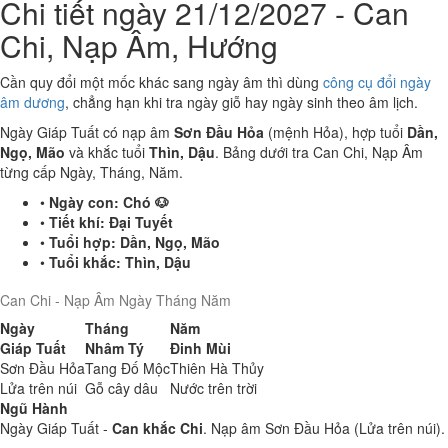
Chi tiết ngày 21/12/2027 - Can
Chi, Nạp Âm, Hướng
Cần quy đổi một mốc khác sang ngày âm thì dùng
công cụ đổi ngày
âm dương
, chẳng hạn khi tra ngày giỗ hay ngày sinh theo âm lịch.
Ngày Giáp Tuất có nạp âm
Sơn Đầu Hỏa
(mệnh Hỏa), hợp tuổi
Dần,
Ngọ, Mão
và khắc tuổi
Thìn, Dậu
. Bảng dưới tra Can Chi, Nạp Âm
từng cấp Ngày, Tháng, Năm.
•
Ngày con:
Chó 🐶
•
Tiết khí:
Đại Tuyết
•
Tuổi hợp:
Dần, Ngọ, Mão
•
Tuổi khắc:
Thìn, Dậu
Can Chi - Nạp Âm Ngày Tháng Năm
Ngày
Tháng
Năm
Giáp Tuất
Nhâm Tý
Đinh Mùi
Sơn Đầu Hỏa
Tang Đố Mộc
Thiên Hà Thủy
Lửa trên núi
Gỗ cây dâu
Nước trên trời
Ngũ Hành
Ngày Giáp Tuất -
Can khắc Chi
. Nạp âm Sơn Đầu Hỏa (Lửa trên núi).