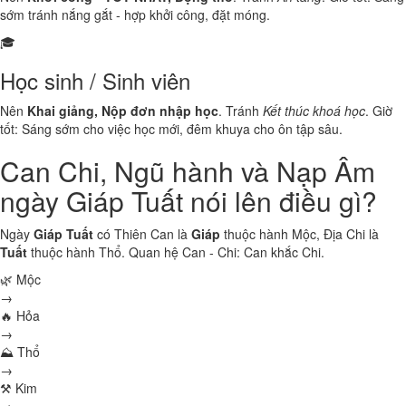
sớm tránh nắng gắt - hợp khởi công, đặt móng.
🎓
Học sinh / Sinh viên
Nên
Khai giảng, Nộp đơn nhập học
. Tránh
Kết thúc khoá học
. Giờ
tốt: Sáng sớm cho việc học mới, đêm khuya cho ôn tập sâu.
Can Chi, Ngũ hành và Nạp Âm
ngày Giáp Tuất nói lên điều gì?
Ngày
Giáp Tuất
có Thiên Can là
Giáp
thuộc hành
Mộc
, Địa Chi là
Tuất
thuộc hành
Thổ
. Quan hệ Can - Chi:
Can khắc Chi
.
🌿 Mộc
→
🔥 Hỏa
→
⛰ Thổ
→
⚒ Kim