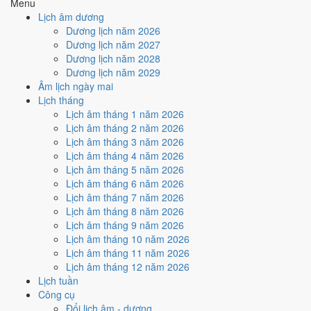
Menu
Cách tính ngày tốt
Lịch âm dương
🏗️
Động thổ - khởi công
Dương lịch năm 2026
8
/10
Rất tốt
Dương lịch năm 2027
Động thổ - khởi công hôm nay ở
mức rất tốt (8/10)
nhờ hợp
Dương lịch năm 2028
Trực Khai và Sao Thất
, nhưng Ngày Hắc Đạo kéo giảm điểm.
Dương lịch năm 2029
Âm lịch ngày mai
Cách tính ngày tốt
Lịch tháng
🏡
Nhập trạch - vào nhà mới
Lịch âm tháng 1 năm 2026
6
/10
Tốt
Lịch âm tháng 2 năm 2026
Nhập trạch - vào nhà mới hôm nay ở
mức tốt (6/10)
nhờ hợp
Lịch âm tháng 3 năm 2026
Trực Khai
, nhưng Ngày Hắc Đạo kéo giảm điểm.
Lịch âm tháng 4 năm 2026
Cách tính ngày tốt
Lịch âm tháng 5 năm 2026
🚗
Mua xe - tậu xe
Lịch âm tháng 6 năm 2026
6
/10
Tốt
Lịch âm tháng 7 năm 2026
Mua xe - tậu xe hôm nay ở
mức tốt (6/10)
nhờ hợp
Trực Khai
,
Lịch âm tháng 8 năm 2026
nhưng Ngày Hắc Đạo kéo giảm điểm.
Lịch âm tháng 9 năm 2026
Lịch âm tháng 10 năm 2026
Cách tính ngày tốt
Lịch âm tháng 11 năm 2026
✈️
Xuất hành - đi xa
Lịch âm tháng 12 năm 2026
6
/10
Tốt
Lịch tuần
Xuất hành - đi xa hôm nay ở
mức tốt (6/10)
nhờ hợp
Trực Khai
,
Công cụ
nhưng Ngày Hắc Đạo kéo giảm điểm.
Đổi lịch âm - dương