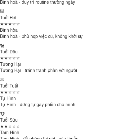
Bình hoà - duy trì routine thường ngày
🐷
Tuổi Hợi
★★★☆☆
Bình hòa
Bình hoà - phù hợp việc cũ, không khởi sự
🐔
Tuổi Dậu
★★☆☆☆
Tương Hại
Tương Hại - tránh tranh phần với người
🐶
Tuổi Tuất
★★☆☆☆
Tự Hình
Tự Hình - đừng tự gây phiền cho mình
🐮
Tuổi Sửu
★★☆☆☆
Tam Hình
Tam Hình - đề phòng thị phi, mâu thuẫn