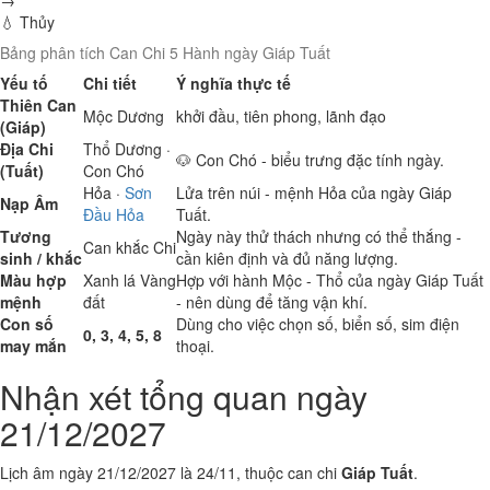
→
💧 Thủy
Bảng phân tích Can Chi 5 Hành ngày Giáp Tuất
Yếu tố
Chi tiết
Ý nghĩa thực tế
Thiên Can
Mộc
Dương
khởi đầu, tiên phong, lãnh đạo
(Giáp)
Địa Chi
Thổ
Dương ·
🐶 Con Chó - biểu trưng đặc tính ngày.
(Tuất)
Con Chó
Hỏa
·
Sơn
Lửa trên núi - mệnh Hỏa của ngày Giáp
Nạp Âm
Đầu Hỏa
Tuất.
Tương
Ngày này thử thách nhưng có thể thắng -
Can khắc Chi
sinh / khắc
cần kiên định và đủ năng lượng.
Màu hợp
Xanh lá
Vàng
Hợp với hành Mộc - Thổ của ngày Giáp Tuất
mệnh
đất
- nên dùng để tăng vận khí.
Con số
Dùng cho việc chọn số, biển số, sim điện
0, 3, 4, 5, 8
may mắn
thoại.
Nhận xét tổng quan ngày
21/12/2027
Lịch âm ngày 21/12/2027 là 24/11, thuộc can chi
Giáp Tuất
.