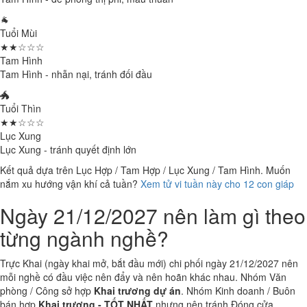
🐐
Tuổi Mùi
★★☆☆☆
Tam Hình
Tam Hình - nhẫn nại, tránh đối đầu
🐲
Tuổi Thìn
★★☆☆☆
Lục Xung
Lục Xung - tránh quyết định lớn
Kết quả dựa trên Lục Hợp / Tam Hợp / Lục Xung / Tam Hình. Muốn
nắm xu hướng vận khí cả tuần?
Xem tử vi tuần này cho 12 con giáp
Ngày 21/12/2027 nên làm gì theo
từng ngành nghề?
Trực Khai (ngày khai mở, bắt đầu mới) chi phối ngày 21/12/2027 nên
mỗi nghề có đầu việc nên đẩy và nên hoãn khác nhau. Nhóm Văn
phòng / Công sở hợp
Khai trương dự án
. Nhóm Kinh doanh / Buôn
bán hợp
Khai trương - TỐT NHẤT
nhưng nên tránh Đóng cửa.