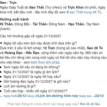
Sao - Trực
Ngày Giáp Tuất do
Sao Thất
(Trư (Heo)) và
Trực Khai
chi phối, ngày
khai mở, bắt đầu mới - đặc tính đầy đủ xem ở
sao Thất trong 28 Tú
.
Hướng xuất hành
Hỉ Thần:
Đông Bắc -
Tài Thần:
Đông Nam -
Hạc Thần:
Tây Nam
(tránh)
Câu hỏi thường gặp về ngày 21/12/2027
Ngày tốt xấu trên lịch này được tính dựa trên gì?
Dựa trên 3 yếu tố lịch pháp:
12 Trực
(trọng số cao nhất),
Sao 28 Tú
và
Hoàng Đạo - Hắc Đạo
, cộng thêm các ngày cấm kỵ. Mỗi việc có
bộ tiêu chí riêng nên cùng một ngày có thể tốt cho việc này nhưng xấu
cho việc khác - xem
kiến thức lịch pháp
.
Xem ngày tốt xấu có đáng tin không?
Ngày 21/12/2027 là ngày gì âm lịch?
Ngày 21/12/2027 là ngày tốt hay xấu?
Giờ hoàng đạo ngày 21/12/2027 là giờ nào?
Lịch âm dương là gì?
Tuổi nào hợp - khắc với ngày 21/12/2027?
20/12
Lịch âm dương hôm nay
22/12
← Ngày trước
Quay về
Ngày sau →
Phát hiện thông tin chưa chính xác trong ngày này?
Báo lỗi dữ liệu