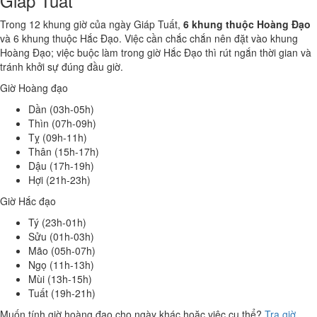
Giáp Tuất
Trong 12 khung giờ của ngày Giáp Tuất,
6 khung thuộc Hoàng Đạo
và 6 khung thuộc Hắc Đạo. Việc cần chắc chắn nên đặt vào khung
Hoàng Đạo; việc buộc làm trong giờ Hắc Đạo thì rút ngắn thời gian và
tránh khởi sự đúng đầu giờ.
Giờ Hoàng đạo
Dần (03h-05h)
Thìn (07h-09h)
Tỵ (09h-11h)
Thân (15h-17h)
Dậu (17h-19h)
Hợi (21h-23h)
Giờ Hắc đạo
Tý (23h-01h)
Sửu (01h-03h)
Mão (05h-07h)
Ngọ (11h-13h)
Mùi (13h-15h)
Tuất (19h-21h)
Muốn tính giờ hoàng đạo cho ngày khác hoặc việc cụ thể?
Tra giờ