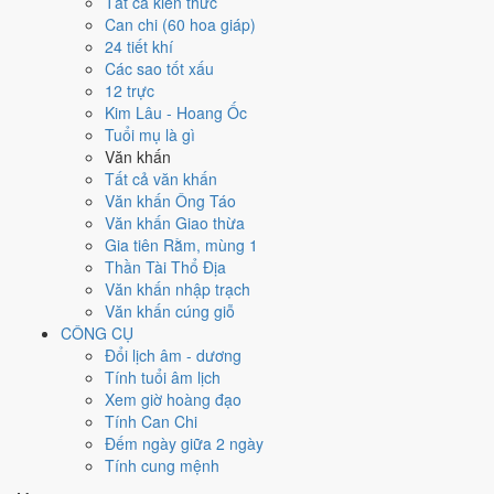
Tất cả kiến thức
việc gì?
Can chi (60 hoa giáp)
24 tiết khí
Các sao tốt xấu
Ngày 21/12/2027 đạt
6.0/10
trung bình cho 7 việc chính: cao nhất là
12 trực
Mở kho - xuất hàng (8/10)
, thấp nhất là
Cải táng - sang cát (3/10)
.
Kim Lâu - Hoang Ốc
Trực Khai (ngày khai mở, bắt đầu mới) nhưng gặp Sao Thiên Hình hắc
Tuổi mụ là gì
đạo nên điểm từng việc chênh nhau như bảng dưới.
Văn khấn
💍
Cưới hỏi - đính hôn
Tất cả văn khấn
6
/10
Tốt
Văn khấn Ông Táo
Cưới hỏi - đính hôn hôm nay ở
mức tốt (6/10)
nhờ hợp
Trực
Văn khấn Giao thừa
Khai
, nhưng Ngày Hắc Đạo kéo giảm điểm.
Gia tiên Rằm, mùng 1
Thần Tài Thổ Địa
Cách tính ngày tốt
Văn khấn nhập trạch
🏪
Khai trương - mở cửa hàng
Văn khấn cúng giỗ
6
/10
Tốt
CÔNG CỤ
Khai trương - mở cửa hàng hôm nay ở
mức tốt (6/10)
nhờ hợp
Đổi lịch âm - dương
Trực Khai
, nhưng Ngày Hắc Đạo kéo giảm điểm.
Tính tuổi âm lịch
Cách tính ngày tốt
Xem giờ hoàng đạo
🤝
Ký hợp đồng - giao ước
Tính Can Chi
4
/10
Trung bình
Đếm ngày giữa 2 ngày
Ký hợp đồng - giao ước hôm nay ở
mức trung bình (4/10)
do
Tính cung mệnh
Ngày Hắc Đạo
gây bất lợi.