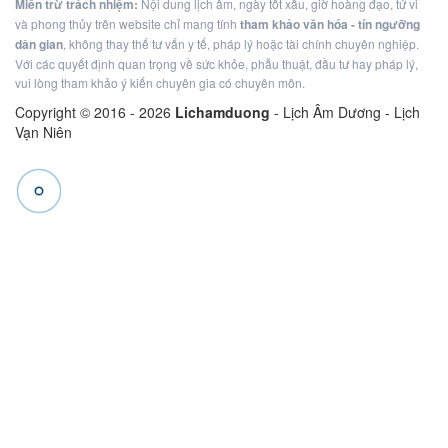
Miễn trừ trách nhiệm:
Nội dung lịch âm, ngày tốt xấu, giờ hoàng đạo, tử vi
và phong thủy trên website chỉ mang tính
tham khảo văn hóa - tín ngưỡng
dân gian
, không thay thế tư vấn y tế, pháp lý hoặc tài chính chuyên nghiệp.
Với các quyết định quan trọng về sức khỏe, phẫu thuật, đầu tư hay pháp lý,
vui lòng tham khảo ý kiến chuyên gia có chuyên môn.
Copyright © 2016 -
2026
Lichamduong
- Lịch Âm Dương - Lịch
Vạn Niên