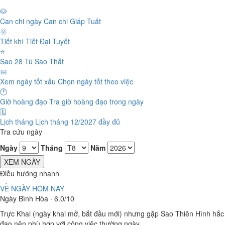
🐶
Can chi ngày
Can chi Giáp Tuất
🌞
Tiết khí
Tiết Đại Tuyết
⭐
Sao 28 Tú
Sao Thất
📅
Xem ngày tốt xấu
Chọn ngày tốt theo việc
🕐
Giờ hoàng đạo
Tra giờ hoàng đạo trong ngày
🗓️
Lịch tháng
Lịch tháng 12/2027 đầy đủ
Tra cứu ngày
Ngày
Tháng
Năm
XEM NGÀY
Điều hướng nhanh
VỀ NGÀY HÔM NAY
Ngày Bình Hòa · 6.0/10
Trực Khai (ngày khai mở, bắt đầu mới) nhưng gặp Sao Thiên Hình hắc
đạo nên phù hợp với công việc thường ngày.