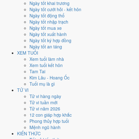
Thứ Ba
Ngày tốt khai trương
Ngày Âm
Ngày tốt cưới hỏi - kết hôn
Tháng 12 năm 2027
Ngày tốt động thổ
21
Ngày tốt nhập trạch
Tháng 11 âm năm 2027
Ngày tốt mua xe
24
Ngày tốt xuất hành
Tiết Đại Tuyết
Ngày tốt ký hợp đồng
Giờ
Ngày tốt an táng
Giáp Tý
XEM TUỔI
Ngày 24
Xem tuổi làm nhà
Giáp Tuất
Xem tuổi kết hôn
Tháng 11
Tam Tai
Nhâm Tý
Kim Lâu - Hoang Ốc
Năm 2027
Tuổi mụ là gì
Đinh Mùi
TỬ VI
Tử vi hàng ngày
Ngày Giáp Tuất có Trực
Khai
(ngày khai mở, bắt đầu mới) nhưng gặp
Tử vi tuần mới
Sao
Thiên Hình hắc đạo
. Điểm trung bình 7 việc chính
6.0/10
nên
Tử vi năm 2026
đây là
Ngày Bình Hòa
, phù hợp với công việc thường ngày.
12 con giáp hợp khắc
Phong thủy hợp tuổi
Tuổi
Dần, Ngọ, Mão
hợp ngày; tuổi
Thìn
nên thận trọng (Lục Xung).
Mệnh ngũ hành
Ngày 21/12/2027 tốt hay xấu cho
KIẾN THỨC