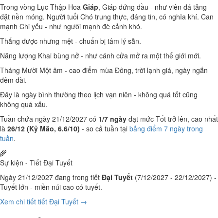
Trong vòng Lục Thập Hoa
Giáp
, Giáp đứng đầu - như viên đá tảng
đặt nền móng. Người tuổi Chó trung thực, đáng tin, có nghĩa khí. Can
mạnh Chi yếu - như người mạnh đè cảnh khó.
Thắng được nhưng mệt - chuẩn bị tâm lý sẵn.
Năng lượng Khai bùng nở - như cánh cửa mở ra một thế giới mới.
Tháng Mười Một âm - cao điểm mùa Đông, trời lạnh giá, ngày ngắn
đêm dài.
Đây là ngày bình thường theo lịch vạn niên - không quá tốt cũng
không quá xấu.
Tuần chứa ngày 21/12/2027 có
1/7 ngày
đạt mức Tốt trở lên, cao nhất
là
26/12 (Kỷ Mão, 6.6/10)
- so cả tuần tại
bảng điểm 7 ngày trong
tuần
.
🌾
Sự kiện - Tiết Đại Tuyết
Ngày 21/12/2027 đang trong tiết
Đại Tuyết
(7/12/2027 - 22/12/2027) -
Tuyết lớn - miền núi cao có tuyết.
Xem chi tiết tiết Đại Tuyết →