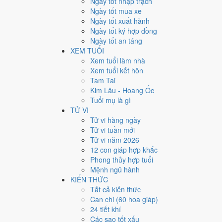
Ngày tốt nhập trạch
3
Ngày tốt mua xe
Ngày tốt xuất hành
Giờ
Ngày tốt ký hợp đồng
Nhâm Tý
Ngày tốt an táng
Ngày 3
XEM TUỔI
Quý Mùi
Xem tuổi làm nhà
Tháng 12
Xem tuổi kết hôn
Quý Sửu
Tam Tai
Năm 2027
Kim Lâu - Hoang Ốc
Đinh Mùi
Tuổi mụ là gì
TỬ VI
Ngày Quý Mùi có Trực
Phá
(ngày phá hoại - đại hung, k
Tử vi hàng ngày
hỏi, khai trương, động thổ.
Tử vi tuần mới
Tuổi
Hợi, Mão, Ngọ
hợp ngày; tuổi
Sửu
nên thận trọng 
Tử vi năm 2026
12 con giáp hợp khắc
Ngày 30/12/2027 chỉ đạt
2.0/10
cho việc trọng đại. Có
2 
Phong thủy hợp tuổi
Ngày 30/12/2027 tốt hay xấ
Mệnh ngũ hành
KIẾN THỨC
Tất cả kiến thức
Ngày 30/12/2027 đạt
2.0/10
trung bình cho 7 việc chính:
Can chi (60 hoa giáp)
và gặp Sao Huyền Vũ hắc đạo nên điểm từng việc chênh
24 tiết khí
💍
Cưới hỏi - đính hôn
Các sao tốt xấu