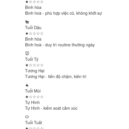
★☆☆☆☆
Bình hòa
Bình hoà - phù hợp việc cũ, không khởi sự
🐔
Tuổi Dậu
★☆☆☆☆
Bình hòa
Bình hoà - duy trì routine thường ngày
🐭
Tuổi Tý
★☆☆☆☆
Tương Hại
Tương Hại - tiến độ chậm, kiên trì
🐐
Tuổi Mùi
★☆☆☆☆
Tự Hình
Tự Hình - kiểm soát cảm xúc
🐶
Tuổi Tuất
★☆☆☆☆