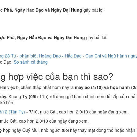
ực Phá, Ngày Hắc Đạo và Ngày Đại Hung
gây bất lợi.
rực Phá, Ngày Hắc Đạo và Ngày Đại Hung
gây bất lợi.
ng 28 Tú
·
phân biệt Hoàng Đạo - Hắc Đạo
·
Can Chi và Ngũ hành ngà
ắc Đạo.
So sánh cả tháng
 hợp việc của bạn thì sao?
Hai việc bị chấm thấp nhất hôm nay là
may áo (1/10) và học hành (2/
này.
Khung
Tỵ (09h-11h)
rơi đúng giờ hành chính nên dễ sắp xếp nhất
ế tiếp.
8/12 (Tân Tỵ)
-
7/10
, mức Cát, cao hơn 2.0/10 của ngày đang xem.
 mức Cát, cao hơn 2.0/10 của ngày đang xem.
ọ
hợp ngày Quý Mùi, nhờ người tuổi này thay mặt động thổ hoặc nhận 