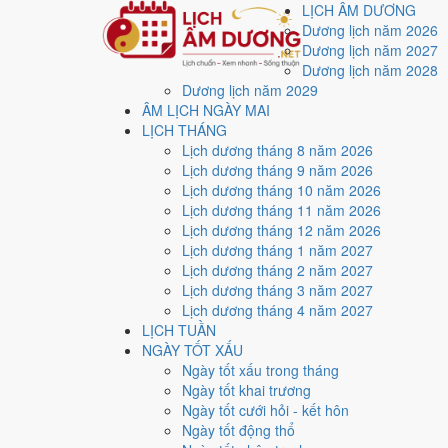
LỊCH ÂM DƯƠNG
Dương lịch năm 2026
Dương lịch năm 2027
Dương lịch năm 2028
Dương lịch năm 2029
Trang chủ
ÂM LỊCH NGÀY MAI
Lịch năm 2027
LỊCH THÁNG
Tháng 12/2027
Lịch dương tháng 8 năm 2026
Ngày 30/12/2027 (Quý Mùi)
Lịch dương tháng 9 năm 2026
Xem ngày
30/12/2027
Lịch dương tháng 10 năm 2026
Lịch dương tháng 11 năm 2026
xấu?
Lịch dương tháng 12 năm 2026
Lịch dương tháng 1 năm 2027
Lịch dương tháng 2 năm 2027
Ngày 30/12/2027 dương lịch (Thứ Năm) là ngày 3/12/
Lịch dương tháng 3 năm 2027
Hung
với điểm trung bình
2.0/10
cho các việc quan trọn
Lịch dương tháng 4 năm 2027
LỊCH TUẦN
Ngày Dương
NGÀY TỐT XẤU
Thứ Năm
Ngày tốt xấu trong tháng
Ngày Âm
Ngày tốt khai trương
Tháng 12 năm 2027
Ngày tốt cưới hỏi - kết hôn
30
Ngày tốt động thổ
Tháng 12 âm năm 2027