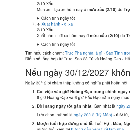
2
/10
Xấu
Mua xe - tậu xe hôm nay ở
mức xấu (2/10)
do
Tr
Cách tính ngày tốt
✈️
Xuất hành - đi xa
2
/10
Xấu
Xuất hành - đi xa hôm nay ở
mức xấu (2/10)
do
T
Cách tính ngày tốt
Tìm hiểu cách chấm:
Trực Phá nghĩa là gì
·
Sao Tỉnh tro
Điểm số tổng hợp từ Trực, Sao 28 Tú và Hoàng Đạo - H
Nếu ngày 30/12/2027 không
Ngày 30/12 bị chấm thấp không có nghĩa phải hoãn hết. 
Coi việc vào giờ Hoàng Đạo trong chính ngày 
6 giờ Hoàng Đạo và 6 giờ Hắc Đạo nằm ngay mục k
Dời sang ngày tốt gần nhất.
Gần nhất là
ngày 2
Lựa chọn thứ hai là
ngày 26/12 (Kỷ Mão)
-
6.6/10
,
Mượn tuổi hợp đứng chủ lễ.
Tuổi
Hợi, Mão, Ng
mượn tuổi xem tại
hướng dẫn xem tuổi làm nhà
.