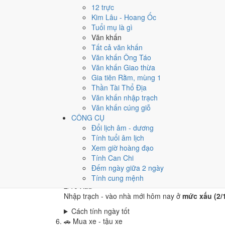
2
/10
Xấu
12 trực
Cưới hỏi - đính hôn hôm nay ở
mức xấu (2/10)
d
Kim Lâu - Hoang Ốc
Tuổi mụ là gì
Cách tính ngày tốt
Văn khấn
🏪
Khai trương - mở cửa hàng
Tất cả văn khấn
2
/10
Xấu
Văn khấn Ông Táo
Khai trương - mở cửa hàng hôm nay ở
mức xấu (2
Văn khấn Giao thừa
Cách tính ngày tốt
Gia tiên Rằm, mùng 1
🤝
Ký hợp đồng - giao ước
Thần Tài Thổ Địa
2
/10
Xấu
Văn khấn nhập trạch
Ký hợp đồng - giao ước hôm nay ở
mức xấu (2/10
Văn khấn cúng giỗ
CÔNG CỤ
Cách tính ngày tốt
Đổi lịch âm - dương
🏗️
Động thổ - khởi công
Tính tuổi âm lịch
2
/10
Xấu
Xem giờ hoàng đạo
Động thổ - khởi công hôm nay ở
mức xấu (2/10)
d
Tính Can Chi
Cách tính ngày tốt
Đếm ngày giữa 2 ngày
🏡
Nhập trạch - vào nhà mới
Tính cung mệnh
2
/10
Xấu
Nhập trạch - vào nhà mới hôm nay ở
mức xấu (2/
Cách tính ngày tốt
🚗
Mua xe - tậu xe