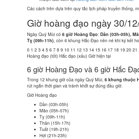
Các cách trên dựa trên quy tắc lịch pháp truyền thống,
Giờ hoàng đạo ngày 30/12
Ngày Quý Mùi có
6 giờ Hoàng Đạo
:
Dần (03h-05h), Mão
Tỵ (09h-11h)
, còn 6 khung Hắc Đạo nên né khi ký kết h
0
1
2
3
4
5
6
7
8
9
10
11
12
13
14
15
16
17
18
19
20
21
Hoàng đạo (tốt)
Hắc đạo (xấu)
Giờ hiện tại
6 giờ Hoàng Đạo và 6 giờ Hắc Đạ
Trong 12 khung giờ của ngày Quý Mùi,
6 khung thuộc 
rút ngắn thời gian và tránh khởi sự đúng đầu giờ.
Giờ Hoàng đạo
Dần (03h-05h)
Mão (05h-07h)
Tỵ (09h-11h)
Thân (15h-17h)
Tuất (19h-21h)
Hợi (21h-23h)