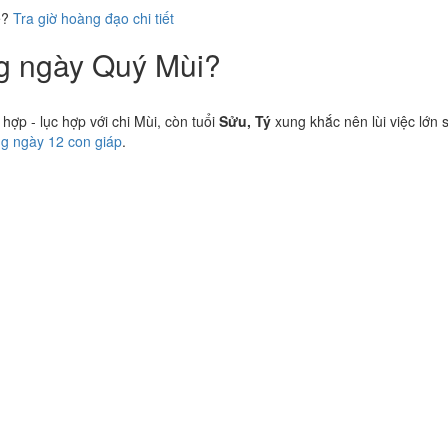
ể?
Tra giờ hoàng đạo chi tiết
ng ngày Quý Mùi?
p - lục hợp với chi Mùi, còn tuổi
Sửu, Tý
xung khắc nên lùi việc lớn 
ng ngày 12 con giáp
.