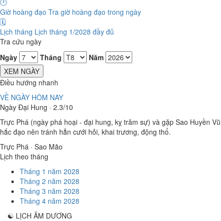
🕐
Giờ hoàng đạo
Tra giờ hoàng đạo trong ngày
🗓️
Lịch tháng
Lịch tháng 1/2028 đầy đủ
Tra cứu ngày
Ngày
Tháng
Năm
XEM NGÀY
Điều hướng nhanh
VỀ NGÀY HÔM NAY
Ngày Đại Hung · 2.3/10
Trực Phá (ngày phá hoại - đại hung, kỵ trăm sự) và gặp Sao Huyền Vũ
hắc đạo nên tránh hẳn cưới hỏi, khai trương, động thổ.
Trực Phá · Sao Mão
Lịch theo tháng
Tháng 1 năm 2028
Tháng 2 năm 2028
Tháng 3 năm 2028
Tháng 4 năm 2028
☯
LỊCH ÂM DƯƠNG