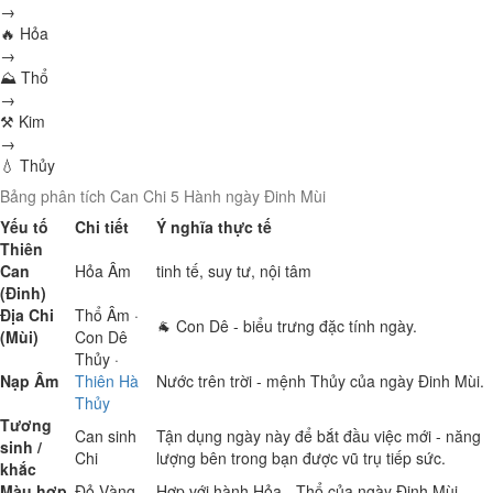
→
🔥 Hỏa
→
⛰ Thổ
→
⚒ Kim
→
💧 Thủy
Bảng phân tích Can Chi 5 Hành ngày Đinh Mùi
Yếu tố
Chi tiết
Ý nghĩa thực tế
Thiên
Can
Hỏa
Âm
tinh tế, suy tư, nội tâm
(Đinh)
Địa Chi
Thổ
Âm ·
🐐 Con Dê - biểu trưng đặc tính ngày.
(Mùi)
Con Dê
Thủy
·
Nạp Âm
Thiên Hà
Nước trên trời - mệnh Thủy của ngày Đinh Mùi.
Thủy
Tương
Can sinh
Tận dụng ngày này để bắt đầu việc mới - năng
sinh /
Chi
lượng bên trong bạn được vũ trụ tiếp sức.
khắc
Màu hợp
Đỏ
Vàng
Hợp với hành Hỏa - Thổ của ngày Đinh Mùi -