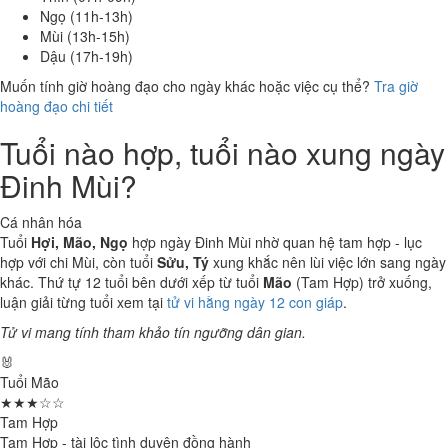
Ngọ (11h-13h)
Mùi (13h-15h)
Dậu (17h-19h)
Muốn tính giờ hoàng đạo cho ngày khác hoặc việc cụ thể?
Tra giờ
hoàng đạo chi tiết
Tuổi nào hợp, tuổi nào xung ngày
Đinh Mùi?
Cá nhân hóa
Tuổi
Hợi, Mão, Ngọ
hợp ngày Đinh Mùi nhờ quan hệ tam hợp - lục
hợp với chi Mùi, còn tuổi
Sửu, Tý
xung khắc nên lùi việc lớn sang ngày
khác. Thứ tự 12 tuổi bên dưới xếp từ tuổi
Mão
(Tam Hợp) trở xuống,
luận giải từng tuổi xem tại
tử vi hằng ngày 12 con giáp
.
Tử vi mang tính tham khảo tín ngưỡng dân gian.
🐰
Tuổi Mão
★★★☆☆
Tam Hợp
Tam Hợp - tài lộc tình duyên đồng hành