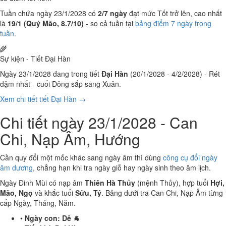
Tuần chứa ngày 23/1/2028 có
2/7 ngày
đạt mức Tốt trở lên, cao nhất
là
19/1 (Quý Mão, 8.7/10)
- so cả tuần tại
bảng điểm 7 ngày trong
tuần
.
🌾
Sự kiện - Tiết Đại Hàn
Ngày 23/1/2028 đang trong tiết
Đại Hàn
(20/1/2028 - 4/2/2028) - Rét
đậm nhất - cuối Đông sắp sang Xuân.
Xem chi tiết tiết Đại Hàn →
Chi tiết ngày 23/1/2028 - Can
Chi, Nạp Âm, Hướng
Cần quy đổi một mốc khác sang ngày âm thì dùng
công cụ đổi ngày
âm dương
, chẳng hạn khi tra ngày giỗ hay ngày sinh theo âm lịch.
Ngày Đinh Mùi có nạp âm
Thiên Hà Thủy
(mệnh Thủy), hợp tuổi
Hợi,
Mão, Ngọ
và khắc tuổi
Sửu, Tý
. Bảng dưới tra Can Chi, Nạp Âm từng
cấp Ngày, Tháng, Năm.
•
Ngày con:
Dê 🐐