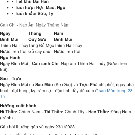
•
Tiết khí:
Đại Hàn
•
Tuổi hợp:
Hợi, Mão, Ngọ
•
Tuổi khắc:
Sửu, Tý
Can Chi - Nạp Âm Ngày Tháng Năm
Ngày
Tháng
Năm
Đinh Mùi
Quý Sửu
Đinh Mùi
Thiên Hà Thủy
Tang Đố Mộc
Thiên Hà Thủy
Nước trên trời
Gỗ cây dâu
Nước trên trời
Ngũ Hành
Ngày Đinh Mùi -
Can sinh Chi
. Nạp âm Thiên Hà Thủy (Nước trên
trời).
Sao - Trực
Ngày Đinh Mùi do
Sao Mão
(Kê (Gà)) và
Trực Phá
chi phối, ngày phá
hoại - đại hung, kỵ trăm sự - đặc tính đầy đủ xem ở
sao Mão trong 28
Tú
.
Hướng xuất hành
Hỉ Thần:
Chính Nam -
Tài Thần:
Chính Tây -
Hạc Thần:
Đông Nam
(tránh)
Câu hỏi thường gặp về ngày 23/1/2028