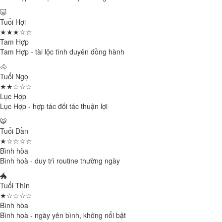
🐷
Tuổi Hợi
★★★☆☆
Tam Hợp
Tam Hợp - tài lộc tình duyên đồng hành
🐴
Tuổi Ngọ
★★☆☆☆
Lục Hợp
Lục Hợp - hợp tác đối tác thuận lợi
🐯
Tuổi Dần
★☆☆☆☆
Bình hòa
Bình hoà - duy trì routine thường ngày
🐲
Tuổi Thìn
★☆☆☆☆
Bình hòa
Bình hoà - ngày yên bình, không nổi bật