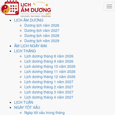
Togg
navig
LỊCH ÂM DƯƠNG
Trang chủ
Dương lịch năm 2026
Lịch năm 2028
Dương lịch năm 2027
Tháng 1/2028
Dương lịch năm 2028
Ngày 23/1/2028 (Đinh Mùi)
Dương lịch năm 2029
ÂM LỊCH NGÀY MAI
Xem ngày
23/1/2028
dương
LỊCH THÁNG
Lịch dương tháng 8 năm 2026
lịch - Ngày 27/12 âm lịch
Lịch dương tháng 9 năm 2026
Lịch dương tháng 10 năm 2026
(Đinh Mùi) tốt hay xấu?
Lịch dương tháng 11 năm 2026
Lịch dương tháng 12 năm 2026
Lịch dương tháng 1 năm 2027
Ngày 23/1/2028 dương lịch (Chủ Nhật) là ngày 27/12/2027 âm lịch
,
Lịch dương tháng 2 năm 2027
tức ngày
Đinh Mùi
- Can sinh Chi, Trực Phá, Sao Mão, nạp âm Thiên
Lịch dương tháng 3 năm 2027
Hà Thủy. Tổng hòa, đây là
Ngày Đại Hung
với điểm trung bình
2.3/10
Lịch dương tháng 4 năm 2027
cho các việc quan trọng. Giờ Hoàng Đạo trong ngày:
Dần, Mão, Tỵ,
LỊCH TUẦN
Thân, Tuất, Hợi
.
NGÀY TỐT XẤU
Ngày Dương
Ngày tốt xấu trong tháng