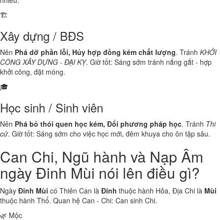
nhiều.
🏗️
Xây dựng / BĐS
Nên
Phá dỡ phần lỗi, Hủy hợp đồng kém chất lượng
. Tránh
KHỞI
CÔNG XÂY DỰNG - ĐẠI KỴ
. Giờ tốt: Sáng sớm tránh nắng gắt - hợp
khởi công, đặt móng.
🎓
Học sinh / Sinh viên
Nên
Phá bỏ thói quen học kém, Đổi phương pháp học
. Tránh
Thi
cử
. Giờ tốt: Sáng sớm cho việc học mới, đêm khuya cho ôn tập sâu.
Can Chi, Ngũ hành và Nạp Âm
ngày Đinh Mùi nói lên điều gì?
Ngày
Đinh Mùi
có Thiên Can là
Đinh
thuộc hành
Hỏa
, Địa Chi là
Mùi
thuộc hành
Thổ
. Quan hệ Can - Chi:
Can sinh Chi
.
🌿 Mộc