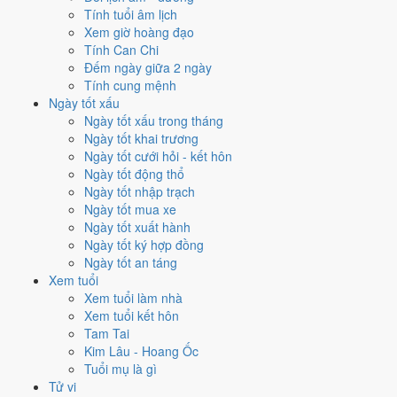
✈️
Xuất hành - đi xa
Tính tuổi âm lịch
2
/10
Xấu
Xem giờ hoàng đạo
Xuất hành - đi xa hôm nay ở
mức xấu (2/10)
do
Trực Phá,
Tính Can Chi
Ngày Hắc Đạo và Ngày Đại Hung
gây bất lợi.
Đếm ngày giữa 2 ngày
Tính cung mệnh
Cách tính ngày tốt
Ngày tốt xấu
Tìm hiểu cách chấm:
Trực Phá nghĩa là gì
·
Sao Mão trong 28 Tú
·
Ngày tốt xấu trong tháng
phân biệt Hoàng Đạo - Hắc Đạo
·
Can Chi và Ngũ hành ngày
Ngày tốt khai trương
Điểm số tổng hợp từ Trực, Sao 28 Tú và Hoàng Đạo - Hắc Đạo.
So
Ngày tốt cưới hỏi - kết hôn
sánh cả tháng
Ngày tốt động thổ
Ngày tốt nhập trạch
Nếu ngày 23/1/2028 không hợp
Ngày tốt mua xe
việc của bạn thì sao?
Ngày tốt xuất hành
Ngày tốt ký hợp đồng
Ngày tốt an táng
Ngày 23/1 bị chấm thấp không có nghĩa phải hoãn hết. Hai việc bị
Xem tuổi
chấm thấp nhất hôm nay là
an táng (1/10) và học hành (2/10)
. Có
3
Xem tuổi làm nhà
cách hạ rủi ro
mà vẫn giữ được lịch của bạn.
Xem tuổi kết hôn
Coi việc vào giờ Hoàng Đạo trong chính ngày này.
Khung
Tam Tai
Tỵ (09h-11h)
rơi đúng giờ hành chính nên dễ sắp xếp nhất cho
Kim Lâu - Hoang Ốc
việc buộc phải làm đúng ngày 23/1/2028. Bảng đủ 6 giờ Hoàng
Tuổi mụ là gì
Đạo và 6 giờ Hắc Đạo nằm ngay mục kế tiếp.
Tử vi