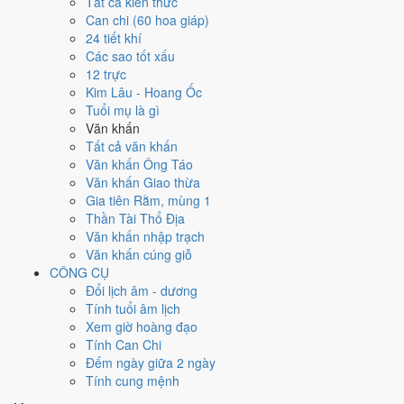
Tất cả kiến thức
Can chi (60 hoa giáp)
Ngày 23/1/2028 tốt hay xấu cho
24 tiết khí
Các sao tốt xấu
việc gì?
12 trực
Kim Lâu - Hoang Ốc
Ngày 23/1/2028 đạt
2.3/10
trung bình cho 7 việc chính: cao nhất là
Tuổi mụ là gì
Giải trừ - tẩy uế (5/10)
, thấp nhất là
An táng - chôn cất (1/10)
. Trực
Văn khấn
Phá (ngày phá hoại - đại hung, kỵ trăm sự) và gặp Sao Huyền Vũ hắc
Tất cả văn khấn
đạo nên điểm từng việc chênh nhau như bảng dưới.
Văn khấn Ông Táo
Văn khấn Giao thừa
💍
Cưới hỏi - đính hôn
Gia tiên Rằm, mùng 1
3
/10
Xấu
Thần Tài Thổ Địa
Cưới hỏi - đính hôn hôm nay ở
mức xấu (3/10)
nhờ hợp
Sao
Văn khấn nhập trạch
Mão
, nhưng Trực Phá, Ngày Hắc Đạo và Ngày Đại Hung kéo
Văn khấn cúng giỗ
giảm điểm.
CÔNG CỤ
Cách tính ngày tốt
Đổi lịch âm - dương
🏪
Khai trương - mở cửa hàng
Tính tuổi âm lịch
2
/10
Xấu
Xem giờ hoàng đạo
Khai trương - mở cửa hàng hôm nay ở
mức xấu (2/10)
do
Trực
Tính Can Chi
Phá, Ngày Hắc Đạo và Ngày Đại Hung
gây bất lợi.
Đếm ngày giữa 2 ngày
Tính cung mệnh
Cách tính ngày tốt
🤝
Ký hợp đồng - giao ước