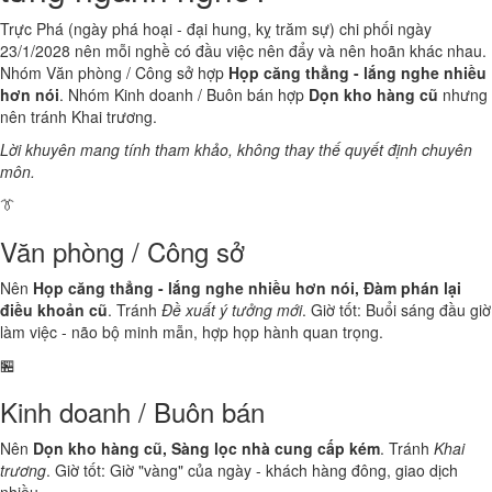
Trực Phá (ngày phá hoại - đại hung, kỵ trăm sự) chi phối ngày
23/1/2028 nên mỗi nghề có đầu việc nên đẩy và nên hoãn khác nhau.
Nhóm Văn phòng / Công sở hợp
Họp căng thẳng - lắng nghe nhiều
hơn nói
. Nhóm Kinh doanh / Buôn bán hợp
Dọn kho hàng cũ
nhưng
nên tránh Khai trương.
Lời khuyên mang tính tham khảo, không thay thế quyết định chuyên
môn.
👔
Văn phòng / Công sở
Nên
Họp căng thẳng - lắng nghe nhiều hơn nói, Đàm phán lại
điều khoản cũ
. Tránh
Đề xuất ý tưởng mới
. Giờ tốt: Buổi sáng đầu giờ
làm việc - não bộ minh mẫn, hợp họp hành quan trọng.
🏪
Kinh doanh / Buôn bán
Nên
Dọn kho hàng cũ, Sàng lọc nhà cung cấp kém
. Tránh
Khai
trương
. Giờ tốt: Giờ "vàng" của ngày - khách hàng đông, giao dịch