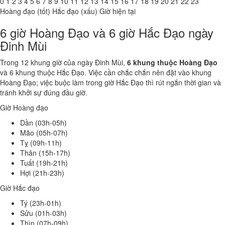
0
1
2
3
4
5
6
7
8
9
10
11
12
13
14
15
16
17
18
19
20
21
22
23
Hoàng đạo (tốt)
Hắc đạo (xấu)
Giờ hiện tại
6 giờ Hoàng Đạo và 6 giờ Hắc Đạo ngày
Đinh Mùi
Trong 12 khung giờ của ngày Đinh Mùi,
6 khung thuộc Hoàng Đạo
và 6 khung thuộc Hắc Đạo. Việc cần chắc chắn nên đặt vào khung
Hoàng Đạo; việc buộc làm trong giờ Hắc Đạo thì rút ngắn thời gian và
tránh khởi sự đúng đầu giờ.
Giờ Hoàng đạo
Dần (03h-05h)
Mão (05h-07h)
Tỵ (09h-11h)
Thân (15h-17h)
Tuất (19h-21h)
Hợi (21h-23h)
Giờ Hắc đạo
Tý (23h-01h)
Sửu (01h-03h)
Thìn (07h-09h)