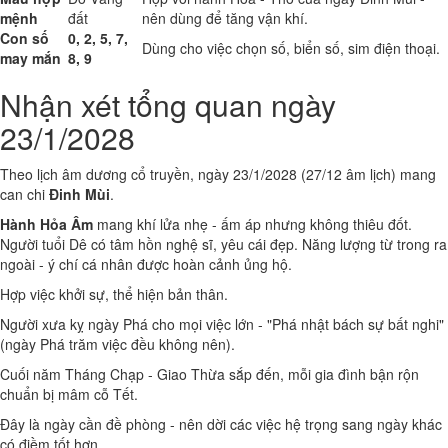
mệnh
đất
nên dùng để tăng vận khí.
Con số
0, 2, 5, 7,
Dùng cho việc chọn số, biển số, sim điện thoại.
may mắn
8, 9
Nhận xét tổng quan ngày
23/1/2028
Theo lịch âm dương cổ truyền, ngày 23/1/2028 (27/12 âm lịch) mang
can chi
Đinh Mùi
.
Hành Hỏa Âm
mang khí lửa nhẹ - ấm áp nhưng không thiêu đốt.
Người tuổi Dê có tâm hồn nghệ sĩ, yêu cái đẹp. Năng lượng từ trong ra
ngoài - ý chí cá nhân được hoàn cảnh ủng hộ.
Hợp việc khởi sự, thể hiện bản thân.
Người xưa kỵ ngày Phá cho mọi việc lớn - "Phá nhật bách sự bất nghi"
(ngày Phá trăm việc đều không nên).
Cuối năm Tháng Chạp - Giao Thừa sắp đến, mỗi gia đình bận rộn
chuẩn bị mâm cỗ Tết.
Đây là ngày cần đề phòng - nên dời các việc hệ trọng sang ngày khác
có điềm tốt hơn.