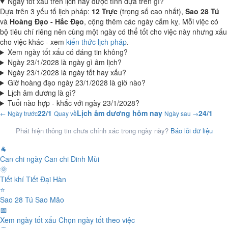
Ngày tốt xấu trên lịch này được tính dựa trên gì?
Dựa trên 3 yếu tố lịch pháp:
12 Trực
(trọng số cao nhất),
Sao 28 Tú
và
Hoàng Đạo - Hắc Đạo
, cộng thêm các ngày cấm kỵ. Mỗi việc có
bộ tiêu chí riêng nên cùng một ngày có thể tốt cho việc này nhưng xấu
cho việc khác - xem
kiến thức lịch pháp
.
Xem ngày tốt xấu có đáng tin không?
Ngày 23/1/2028 là ngày gì âm lịch?
Ngày 23/1/2028 là ngày tốt hay xấu?
Giờ hoàng đạo ngày 23/1/2028 là giờ nào?
Lịch âm dương là gì?
Tuổi nào hợp - khắc với ngày 23/1/2028?
22/1
Lịch âm dương hôm nay
24/1
← Ngày trước
Quay về
Ngày sau →
Phát hiện thông tin chưa chính xác trong ngày này?
Báo lỗi dữ liệu
🐐
Can chi ngày
Can chi Đinh Mùi
🌞
Tiết khí
Tiết Đại Hàn
⭐
Sao 28 Tú
Sao Mão
📅
Xem ngày tốt xấu
Chọn ngày tốt theo việc