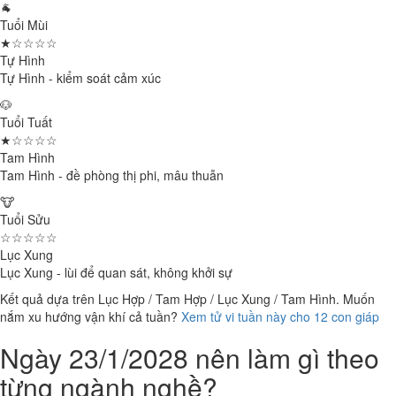
🐐
Tuổi Mùi
★☆☆☆☆
Tự Hình
Tự Hình - kiểm soát cảm xúc
🐶
Tuổi Tuất
★☆☆☆☆
Tam Hình
Tam Hình - đề phòng thị phi, mâu thuẫn
🐮
Tuổi Sửu
☆☆☆☆☆
Lục Xung
Lục Xung - lùi để quan sát, không khởi sự
Kết quả dựa trên Lục Hợp / Tam Hợp / Lục Xung / Tam Hình. Muốn
nắm xu hướng vận khí cả tuần?
Xem tử vi tuần này cho 12 con giáp
Ngày 23/1/2028 nên làm gì theo
từng ngành nghề?