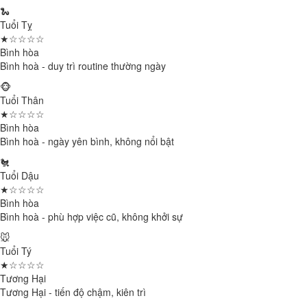
🐍
Tuổi Tỵ
★☆☆☆☆
Bình hòa
Bình hoà - duy trì routine thường ngày
🐵
Tuổi Thân
★☆☆☆☆
Bình hòa
Bình hoà - ngày yên bình, không nổi bật
🐔
Tuổi Dậu
★☆☆☆☆
Bình hòa
Bình hoà - phù hợp việc cũ, không khởi sự
🐭
Tuổi Tý
★☆☆☆☆
Tương Hại
Tương Hại - tiến độ chậm, kiên trì