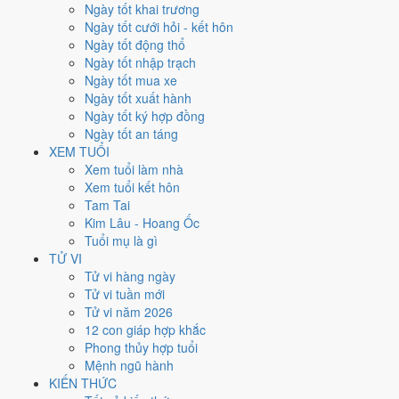
Chủ Nhật
Ngày tốt khai trương
Ngày Âm
Ngày tốt cưới hỏi - kết hôn
Tháng 1 năm 2028
Ngày tốt động thổ
23
Ngày tốt nhập trạch
Tháng 12 âm năm 2027
Ngày tốt mua xe
27
Ngày tốt xuất hành
Tiết Đại Hàn
Ngày tốt ký hợp đồng
Giờ
Ngày tốt an táng
Canh Tý
XEM TUỔI
Ngày 27
Xem tuổi làm nhà
Đinh Mùi
Xem tuổi kết hôn
Tháng 12
Tam Tai
Quý Sửu
Kim Lâu - Hoang Ốc
Năm 2027
Tuổi mụ là gì
Đinh Mùi
TỬ VI
Tử vi hàng ngày
Ngày Đinh Mùi có Trực
Phá
(ngày phá hoại - đại hung, kỵ trăm sự) và
Tử vi tuần mới
gặp Sao
Huyền Vũ hắc đạo
. Điểm trung bình 7 việc chính chỉ
2.3/10
Tử vi năm 2026
nên đây là
Ngày Đại Hung
, tránh hẳn cưới hỏi, khai trương, động thổ.
12 con giáp hợp khắc
Phong thủy hợp tuổi
Tuổi
Hợi, Mão, Ngọ
hợp ngày; tuổi
Sửu
nên thận trọng (Lục Xung).
Mệnh ngũ hành
Ngày 23/1/2028 chỉ đạt
2.3/10
cho việc trọng đại. Có
2 ngày gần đây
KIẾN THỨC
tốt hơn
để thay thế, xem mục xử lý bên dưới.