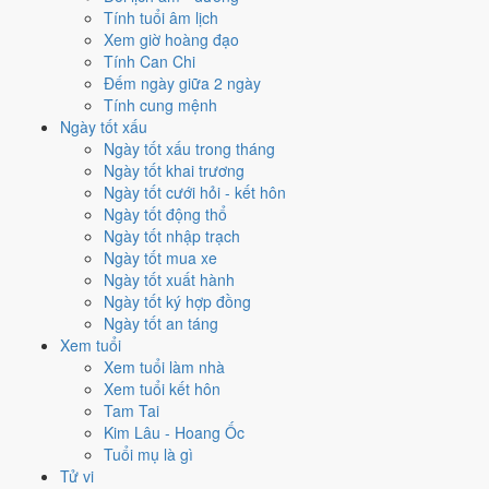
Tính tuổi âm lịch
Thành và Ngày Hoàng Đạo
.
Xem giờ hoàng đạo
Cách tính ngày tốt
Tính Can Chi
Đếm ngày giữa 2 ngày
Tìm hiểu cách chấm:
Trực Thành nghĩa là gì
·
Sao Cơ trong 28 Tú
·
Tính cung mệnh
phân biệt Hoàng Đạo - Hắc Đạo
·
Can Chi và Ngũ hành ngày
Ngày tốt xấu
Điểm số tổng hợp từ Trực, Sao 28 Tú và Hoàng Đạo - Hắc Đạo.
So
Ngày tốt xấu trong tháng
sánh cả tháng
Ngày tốt khai trương
Nếu ngày 23/8/2028 không hợp
Ngày tốt cưới hỏi - kết hôn
Ngày tốt động thổ
việc của bạn thì sao?
Ngày tốt nhập trạch
Ngày tốt mua xe
Ngày 23/8 tốt tổng thể nhưng không phải việc nào cũng thuận. Hai
Ngày tốt xuất hành
việc bị chấm thấp nhất hôm nay là
cắt tóc (4/10) và chữa bệnh
Ngày tốt ký hợp đồng
(tham khảo) (4/10)
. Có
2 cách hạ rủi ro
mà vẫn giữ được lịch của
Ngày tốt an táng
bạn.
Xem tuổi
Xem tuổi làm nhà
Không cần dời ngày vì 30 ngày quanh 23/8/2028 không có ngày nào
Xem tuổi kết hôn
điểm cao hơn
9.1/10
của hôm nay. Việc
Khai trương - mở cửa hàng
Tam Tai
vẫn đạt
10/10
nên có thể đẩy sớm ngay trong ngày.
Kim Lâu - Hoang Ốc
Coi việc vào giờ Hoàng Đạo trong chính ngày này.
Khung
Tuổi mụ là gì
Thìn (07h-09h)
rơi đúng giờ hành chính nên dễ sắp xếp nhất
Tử vi