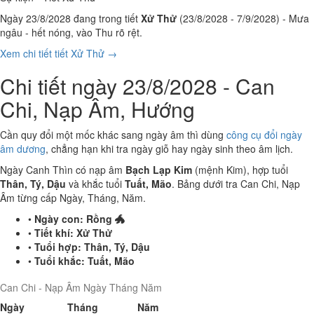
Ngày 23/8/2028 đang trong tiết
Xử Thử
(23/8/2028 - 7/9/2028) - Mưa
ngâu - hết nóng, vào Thu rõ rệt.
Xem chi tiết tiết Xử Thử →
Chi tiết ngày 23/8/2028 - Can
Chi, Nạp Âm, Hướng
Cần quy đổi một mốc khác sang ngày âm thì dùng
công cụ đổi ngày
âm dương
, chẳng hạn khi tra ngày giỗ hay ngày sinh theo âm lịch.
Ngày Canh Thìn có nạp âm
Bạch Lạp Kim
(mệnh Kim), hợp tuổi
Thân, Tý, Dậu
và khắc tuổi
Tuất, Mão
. Bảng dưới tra Can Chi, Nạp
Âm từng cấp Ngày, Tháng, Năm.
•
Ngày con:
Rồng 🐲
•
Tiết khí:
Xử Thử
•
Tuổi hợp:
Thân, Tý, Dậu
•
Tuổi khắc:
Tuất, Mão
Can Chi - Nạp Âm Ngày Tháng Năm
Ngày
Tháng
Năm