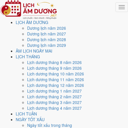
Togg
navig
LỊCH ÂM DƯƠNG
Trang chủ
Dương lịch năm 2026
Lịch năm 2028
Dương lịch năm 2027
Tháng 8/2028
Dương lịch năm 2028
Ngày 23/8/2028 (Canh Thìn)
Dương lịch năm 2029
ÂM LỊCH NGÀY MAI
Xem ngày
23/8/2028
dương
LỊCH THÁNG
Lịch dương tháng 8 năm 2026
lịch - Ngày 4/7 âm lịch
Lịch dương tháng 9 năm 2026
Lịch dương tháng 10 năm 2026
(Canh Thìn) tốt hay xấu?
Lịch dương tháng 11 năm 2026
Lịch dương tháng 12 năm 2026
Lịch dương tháng 1 năm 2027
Ngày 23/8/2028 dương lịch (Thứ Tư) là ngày 4/7/2028 âm lịch
, tức
Lịch dương tháng 2 năm 2027
ngày
Canh Thìn
- Chi sinh Can, Trực Thành, Sao Cơ, nạp âm Bạch
Lịch dương tháng 3 năm 2027
Lạp Kim. Tổng hòa, đây là
Ngày Đại Cát
với điểm trung bình
9.1/10
Lịch dương tháng 4 năm 2027
cho các việc quan trọng. Giờ Hoàng Đạo trong ngày:
Dần, Thìn, Tỵ,
LỊCH TUẦN
Thân, Dậu, Hợi
.
NGÀY TỐT XẤU
Ngày Dương
Ngày tốt xấu trong tháng