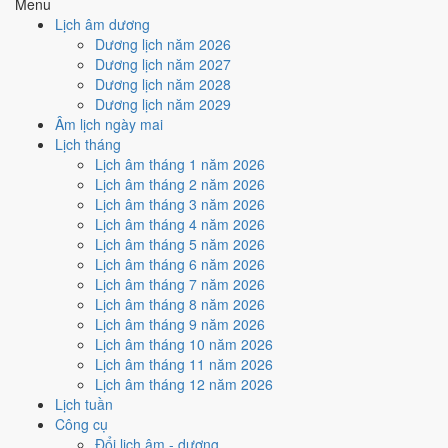
Menu
Ký hợp đồng - giao ước hôm nay ở
mức rất tốt (9/10)
nhờ hợp
Lịch âm dương
Trực Thành và Ngày Hoàng Đạo
.
Dương lịch năm 2026
Cách tính ngày tốt
Dương lịch năm 2027
🏗️
Động thổ - khởi công
Dương lịch năm 2028
9
/10
Rất tốt
Dương lịch năm 2029
Động thổ - khởi công hôm nay ở
mức rất tốt (9/10)
nhờ hợp
Âm lịch ngày mai
Trực Thành và Ngày Hoàng Đạo
.
Lịch tháng
Lịch âm tháng 1 năm 2026
Cách tính ngày tốt
Lịch âm tháng 2 năm 2026
🏡
Nhập trạch - vào nhà mới
Lịch âm tháng 3 năm 2026
9
/10
Rất tốt
Lịch âm tháng 4 năm 2026
Nhập trạch - vào nhà mới hôm nay ở
mức rất tốt (9/10)
nhờ
Lịch âm tháng 5 năm 2026
hợp
Trực Thành và Ngày Hoàng Đạo
.
Lịch âm tháng 6 năm 2026
Cách tính ngày tốt
Lịch âm tháng 7 năm 2026
🚗
Mua xe - tậu xe
Lịch âm tháng 8 năm 2026
9
/10
Rất tốt
Lịch âm tháng 9 năm 2026
Mua xe - tậu xe hôm nay ở
mức rất tốt (9/10)
nhờ hợp
Trực
Lịch âm tháng 10 năm 2026
Thành và Ngày Hoàng Đạo
.
Lịch âm tháng 11 năm 2026
Lịch âm tháng 12 năm 2026
Cách tính ngày tốt
Lịch tuần
✈️
Xuất hành - đi xa
Công cụ
9
/10
Rất tốt
Đổi lịch âm - dương
Xuất hành - đi xa hôm nay ở
mức rất tốt (9/10)
nhờ hợp
Trực