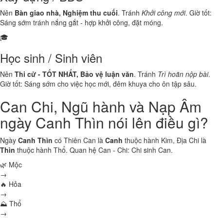
Nên
Bàn giao nhà, Nghiệm thu cuối
. Tránh
Khởi công mới
. Giờ tốt:
Sáng sớm tránh nắng gắt - hợp khởi công, đặt móng.
🎓
Học sinh / Sinh viên
Nên
Thi cử - TỐT NHẤT, Bảo vệ luận văn
. Tránh
Trì hoãn nộp bài
.
Giờ tốt: Sáng sớm cho việc học mới, đêm khuya cho ôn tập sâu.
Can Chi, Ngũ hành và Nạp Âm
ngày Canh Thìn nói lên điều gì?
Ngày
Canh Thìn
có Thiên Can là
Canh
thuộc hành
Kim
, Địa Chi là
Thìn
thuộc hành
Thổ
. Quan hệ Can - Chi:
Chi sinh Can
.
🌿 Mộc
→
🔥 Hỏa
→
⛰ Thổ
→