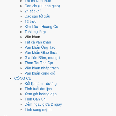
Ngày 23/8/2028 tốt hay xấu cho
Tất cả kiến thức
Can chi (60 hoa giáp)
việc gì?
24 tiết khí
Các sao tốt xấu
12 trực
Ngày 23/8/2028 đạt
9.1/10
trung bình cho 7 việc chính: cao nhất là
Kim Lâu - Hoang Ốc
Khai trương - mở cửa hàng (10/10)
, thấp nhất là
Cắt tóc - tỉa móng
Tuổi mụ là gì
(4/10)
. Trực Thành (ngày thành tựu - đại cát, tốt cho mọi việc) và gặp
Văn khấn
Sao Kim Quỹ hoàng đạo nên điểm từng việc chênh nhau như bảng
Tất cả văn khấn
dưới.
Văn khấn Ông Táo
💍
Cưới hỏi - đính hôn
Văn khấn Giao thừa
9
/10
Rất tốt
Gia tiên Rằm, mùng 1
Cưới hỏi - đính hôn hôm nay ở
mức rất tốt (9/10)
nhờ hợp
Trực
Thần Tài Thổ Địa
Thành và Ngày Hoàng Đạo
.
Văn khấn nhập trạch
Văn khấn cúng giỗ
Cách tính ngày tốt
CÔNG CỤ
🏪
Khai trương - mở cửa hàng
Đổi lịch âm - dương
10
/10
Rất tốt
Tính tuổi âm lịch
Khai trương - mở cửa hàng hôm nay ở
mức rất tốt (10/10)
nhờ
Xem giờ hoàng đạo
hợp
Trực Thành, Sao Cơ và Ngày Hoàng Đạo
.
Tính Can Chi
Cách tính ngày tốt
Đếm ngày giữa 2 ngày
🤝
Ký hợp đồng - giao ước
Tính cung mệnh
9
/10
Rất tốt