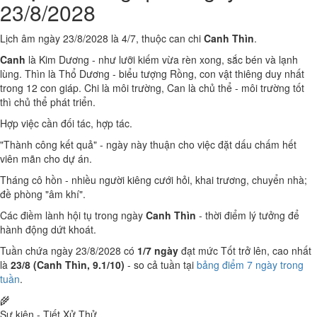
23/8/2028
Lịch âm ngày 23/8/2028 là 4/7, thuộc can chi
Canh Thìn
.
Canh
là Kim Dương - như lưỡi kiếm vừa rèn xong, sắc bén và lạnh
lùng. Thìn là Thổ Dương - biểu tượng Rồng, con vật thiêng duy nhất
trong 12 con giáp. Chi là môi trường, Can là chủ thể - môi trường tốt
thì chủ thể phát triển.
Hợp việc cần đối tác, hợp tác.
"Thành công kết quả" - ngày này thuận cho việc đặt dấu chấm hết
viên mãn cho dự án.
Tháng cô hồn - nhiều người kiêng cưới hỏi, khai trương, chuyển nhà;
đề phòng "âm khí".
Các điềm lành hội tụ trong ngày
Canh Thìn
- thời điểm lý tưởng để
hành động dứt khoát.
Tuần chứa ngày 23/8/2028 có
1/7 ngày
đạt mức Tốt trở lên, cao nhất
là
23/8 (Canh Thìn, 9.1/10)
- so cả tuần tại
bảng điểm 7 ngày trong
tuần
.
🌾
Sự kiện - Tiết Xử Thử