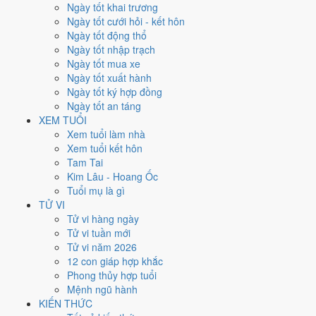
Thứ Tư
Ngày tốt khai trương
Ngày Âm
Ngày tốt cưới hỏi - kết hôn
Tháng 8 năm 2028
Ngày tốt động thổ
23
Ngày tốt nhập trạch
Tháng 7 âm năm 2028
Ngày tốt mua xe
4
Ngày tốt xuất hành
Tiết Xử Thử
Ngày tốt ký hợp đồng
Giờ
Ngày tốt an táng
Bính Tý
XEM TUỔI
Ngày 4
Xem tuổi làm nhà
Canh Thìn
Xem tuổi kết hôn
Tháng 7
Tam Tai
Canh Thân
Kim Lâu - Hoang Ốc
Năm 2028
Tuổi mụ là gì
Mậu Thân
TỬ VI
Tử vi hàng ngày
Ngày Canh Thìn có Trực
Thành
(ngày thành tựu - đại cát, tốt cho mọi
Tử vi tuần mới
việc) và gặp Sao
Kim Quỹ hoàng đạo
. Điểm trung bình 7 việc chính
Tử vi năm 2026
9.1/10
nên đây là
Ngày Đại Cát
, rất hợp cho cưới hỏi, khai trương, ký
12 con giáp hợp khắc
kết.
Phong thủy hợp tuổi
Mệnh ngũ hành
Tuổi
Thân, Tý, Dậu
hợp ngày; tuổi
Tuất
nên thận trọng (Lục Xung).
KIẾN THỨC