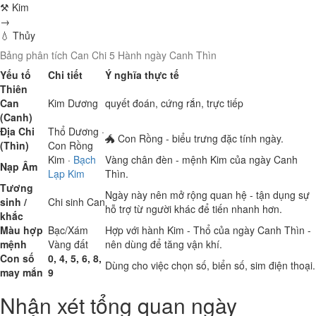
⚒ Kim
→
💧 Thủy
Bảng phân tích Can Chi 5 Hành ngày Canh Thìn
Yếu tố
Chi tiết
Ý nghĩa thực tế
Thiên
Can
Kim
Dương
quyết đoán, cứng rắn, trực tiếp
(Canh)
Địa Chi
Thổ
Dương ·
🐲 Con Rồng - biểu trưng đặc tính ngày.
(Thìn)
Con Rồng
Kim
·
Bạch
Vàng chân đèn - mệnh Kim của ngày Canh
Nạp Âm
Lạp Kim
Thìn.
Tương
Ngày này nên mở rộng quan hệ - tận dụng sự
sinh /
Chi sinh Can
hỗ trợ từ người khác để tiến nhanh hơn.
khắc
Màu hợp
Bạc/Xám
Hợp với hành Kim - Thổ của ngày Canh Thìn -
mệnh
Vàng đất
nên dùng để tăng vận khí.
Con số
0, 4, 5, 6, 8,
Dùng cho việc chọn số, biển số, sim điện thoại.
may mắn
9
Nhận xét tổng quan ngày