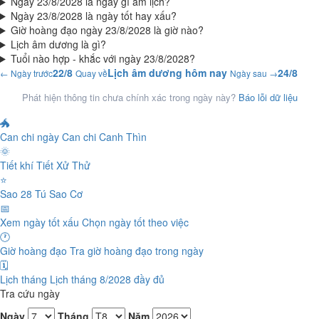
Ngày 23/8/2028 là ngày gì âm lịch?
Ngày 23/8/2028 là ngày tốt hay xấu?
Giờ hoàng đạo ngày 23/8/2028 là giờ nào?
Lịch âm dương là gì?
Tuổi nào hợp - khắc với ngày 23/8/2028?
22/8
Lịch âm dương hôm nay
24/8
← Ngày trước
Quay về
Ngày sau →
Phát hiện thông tin chưa chính xác trong ngày này?
Báo lỗi dữ liệu
🐲
Can chi ngày
Can chi Canh Thìn
🌞
Tiết khí
Tiết Xử Thử
⭐
Sao 28 Tú
Sao Cơ
📅
Xem ngày tốt xấu
Chọn ngày tốt theo việc
🕐
Giờ hoàng đạo
Tra giờ hoàng đạo trong ngày
🗓️
Lịch tháng
Lịch tháng 8/2028 đầy đủ
Tra cứu ngày
Ngày
Tháng
Năm