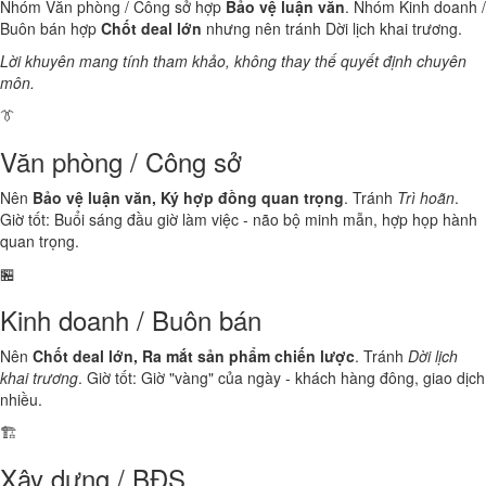
Nhóm Văn phòng / Công sở hợp
Bảo vệ luận văn
. Nhóm Kinh doanh /
Buôn bán hợp
Chốt deal lớn
nhưng nên tránh Dời lịch khai trương.
Lời khuyên mang tính tham khảo, không thay thế quyết định chuyên
môn.
👔
Văn phòng / Công sở
Nên
Bảo vệ luận văn, Ký hợp đồng quan trọng
. Tránh
Trì hoãn
.
Giờ tốt: Buổi sáng đầu giờ làm việc - não bộ minh mẫn, hợp họp hành
quan trọng.
🏪
Kinh doanh / Buôn bán
Nên
Chốt deal lớn, Ra mắt sản phẩm chiến lược
. Tránh
Dời lịch
khai trương
. Giờ tốt: Giờ "vàng" của ngày - khách hàng đông, giao dịch
nhiều.
🏗️
Xây dựng / BĐS