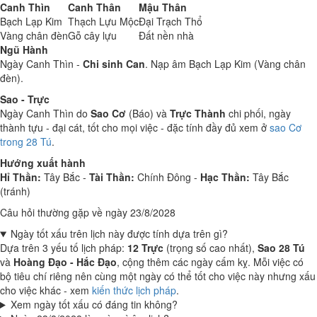
Canh Thìn
Canh Thân
Mậu Thân
Bạch Lạp Kim
Thạch Lựu Mộc
Đại Trạch Thổ
Vàng chân đèn
Gỗ cây lựu
Đất nền nhà
Ngũ Hành
Ngày Canh Thìn -
Chi sinh Can
. Nạp âm Bạch Lạp Kim (Vàng chân
đèn).
Sao - Trực
Ngày Canh Thìn do
Sao Cơ
(Báo) và
Trực Thành
chi phối, ngày
thành tựu - đại cát, tốt cho mọi việc - đặc tính đầy đủ xem ở
sao Cơ
trong 28 Tú
.
Hướng xuất hành
Hỉ Thần:
Tây Bắc -
Tài Thần:
Chính Đông -
Hạc Thần:
Tây Bắc
(tránh)
Câu hỏi thường gặp về ngày 23/8/2028
Ngày tốt xấu trên lịch này được tính dựa trên gì?
Dựa trên 3 yếu tố lịch pháp:
12 Trực
(trọng số cao nhất),
Sao 28 Tú
và
Hoàng Đạo - Hắc Đạo
, cộng thêm các ngày cấm kỵ. Mỗi việc có
bộ tiêu chí riêng nên cùng một ngày có thể tốt cho việc này nhưng xấu
cho việc khác - xem
kiến thức lịch pháp
.
Xem ngày tốt xấu có đáng tin không?