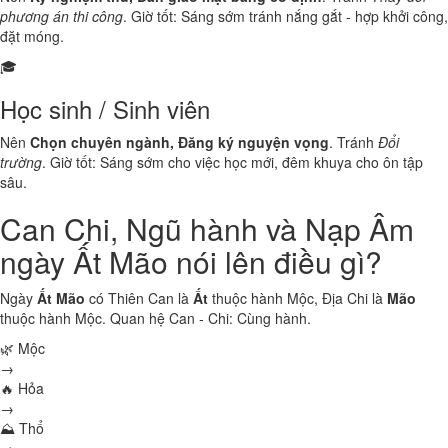
phương án thi công
. Giờ tốt: Sáng sớm tránh nắng gắt - hợp khởi công,
đặt móng.
🎓
Học sinh / Sinh viên
Nên
Chọn chuyên ngành, Đăng ký nguyện vọng
. Tránh
Đổi
trường
. Giờ tốt: Sáng sớm cho việc học mới, đêm khuya cho ôn tập
sâu.
Can Chi, Ngũ hành và Nạp Âm
ngày Ất Mão nói lên điều gì?
Ngày
Ất Mão
có Thiên Can là
Ất
thuộc hành
Mộc
, Địa Chi là
Mão
thuộc hành
Mộc
. Quan hệ Can - Chi:
Cùng hành
.
🌿 Mộc
→
🔥 Hỏa
→
⛰ Thổ