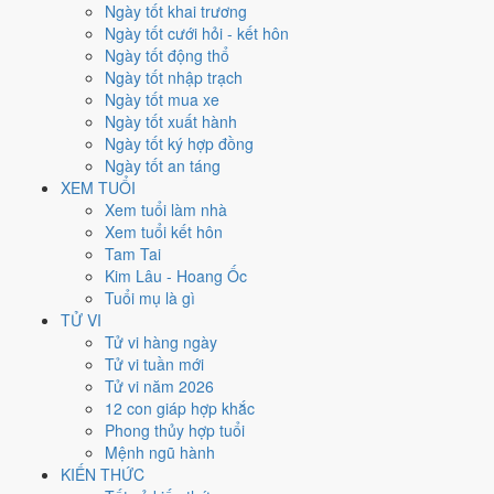
Thứ Tư
Ngày tốt khai trương
Ngày Âm
Ngày tốt cưới hỏi - kết hôn
Tháng 11 năm 2029
Ngày tốt động thổ
21
Ngày tốt nhập trạch
Tháng 10 âm năm 2029
Ngày tốt mua xe
16
Ngày tốt xuất hành
Tiết Lập Đông
Ngày tốt ký hợp đồng
Giờ
Ngày tốt an táng
Bính Tý
XEM TUỔI
Ngày 16
Xem tuổi làm nhà
Ất Mão
Xem tuổi kết hôn
Tháng 10
Tam Tai
Ất Hợi
Kim Lâu - Hoang Ốc
Năm 2029
Tuổi mụ là gì
Kỷ Dậu
TỬ VI
Tử vi hàng ngày
Ngày Ất Mão có Trực
Định
(ngày yên ổn, vững chắc) nhưng gặp Sao
Tử vi tuần mới
Huyền Vũ hắc đạo
. Điểm trung bình 7 việc chính
6.3/10
nên đây là
Tử vi năm 2026
Ngày Bình Hòa
, phù hợp với công việc thường ngày.
12 con giáp hợp khắc
Phong thủy hợp tuổi
Tuổi
Mùi, Hợi, Tuất
hợp ngày; tuổi
Dậu
nên thận trọng (Lục Xung).
Mệnh ngũ hành
Ngày 21/11/2029 tốt hay xấu cho
KIẾN THỨC