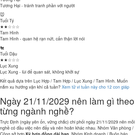
Tương Hại - tránh tranh phần với người
🐭
Tuổi Tý
★★☆☆☆
Tam Hình
Tam Hình - quan hệ rạn nứt, cẩn thận lời nói
🐔
Tuổi Dậu
★★☆☆☆
Lục Xung
Lục Xung - lùi để quan sát, không khởi sự
Kết quả dựa trên Lục Hợp / Tam Hợp / Lục Xung / Tam Hình. Muốn
nắm xu hướng vận khí cả tuần?
Xem tử vi tuần này cho 12 con giáp
Ngày 21/11/2029 nên làm gì theo
từng ngành nghề?
Trực Định (ngày yên ổn, vững chắc) chi phối ngày 21/11/2029 nên mỗi
nghề có đầu việc nên đẩy và nên hoãn khác nhau. Nhóm Văn phòng /
Công sở hợp
Ký hợp đồng dài hạn
. Nhóm Kinh doanh / Buôn bán