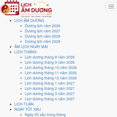
Togg
navig
LỊCH ÂM DƯƠNG
Trang chủ
Dương lịch năm 2026
Lịch năm 2029
Dương lịch năm 2027
Tháng 11/2029
Dương lịch năm 2028
Ngày 21/11/2029 (Ất Mão)
Dương lịch năm 2029
ÂM LỊCH NGÀY MAI
Xem ngày
21/11/2029
LỊCH THÁNG
Lịch dương tháng 8 năm 2026
dương lịch - Ngày 16/10 âm
Lịch dương tháng 9 năm 2026
Lịch dương tháng 10 năm 2026
lịch (Ất Mão) tốt hay xấu?
Lịch dương tháng 11 năm 2026
Lịch dương tháng 12 năm 2026
Lịch dương tháng 1 năm 2027
Ngày 21/11/2029 dương lịch (Thứ Tư) là ngày 16/10/2029 âm lịch
,
Lịch dương tháng 2 năm 2027
tức ngày
Ất Mão
- Cùng hành, Trực Định, Sao Bích, nạp âm Đại Khe
Lịch dương tháng 3 năm 2027
Thủy. Tổng hòa, đây là
Ngày Bình Hòa
với điểm trung bình
6.3/10
Lịch dương tháng 4 năm 2027
cho các việc quan trọng. Giờ Hoàng Đạo trong ngày:
Tý, Dần, Mão,
LỊCH TUẦN
Ngọ, Mùi, Dậu
.
NGÀY TỐT XẤU
Ngày Dương
Ngày tốt xấu trong tháng