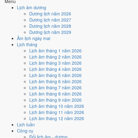
Menu
Cách tính ngày tốt
Lịch âm dương
🏗️
Động thổ - khởi công
Dương lịch năm 2026
5
/10
Trung bình
Dương lịch năm 2027
Động thổ - khởi công hôm nay ở
mức trung bình (5/10)
nhờ
Dương lịch năm 2028
hợp
Sao Bích
, nhưng Ngày Hắc Đạo kéo giảm điểm.
Dương lịch năm 2029
Âm lịch ngày mai
Cách tính ngày tốt
Lịch tháng
🏡
Nhập trạch - vào nhà mới
Lịch âm tháng 1 năm 2026
8
/10
Rất tốt
Lịch âm tháng 2 năm 2026
Nhập trạch - vào nhà mới hôm nay ở
mức rất tốt (8/10)
nhờ
Lịch âm tháng 3 năm 2026
hợp
Trực Định và Sao Bích
, nhưng Ngày Hắc Đạo kéo giảm
Lịch âm tháng 4 năm 2026
điểm.
Lịch âm tháng 5 năm 2026
Cách tính ngày tốt
Lịch âm tháng 6 năm 2026
🚗
Mua xe - tậu xe
Lịch âm tháng 7 năm 2026
5
/10
Trung bình
Lịch âm tháng 8 năm 2026
Mua xe - tậu xe hôm nay ở
mức trung bình (5/10)
nhờ hợp
Sao
Lịch âm tháng 9 năm 2026
Bích
, nhưng Ngày Hắc Đạo kéo giảm điểm.
Lịch âm tháng 10 năm 2026
Lịch âm tháng 11 năm 2026
Cách tính ngày tốt
Lịch âm tháng 12 năm 2026
✈️
Xuất hành - đi xa
Lịch tuần
5
/10
Trung bình
Công cụ
Xuất hành - đi xa hôm nay ở
mức trung bình (5/10)
nhờ hợp
Đổi lịch âm - dương
Sao Bích
, nhưng Ngày Hắc Đạo kéo giảm điểm.