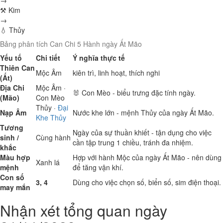
→
⚒ Kim
→
💧 Thủy
Bảng phân tích Can Chi 5 Hành ngày Ất Mão
Yếu tố
Chi tiết
Ý nghĩa thực tế
Thiên Can
Mộc
Âm
kiên trì, linh hoạt, thích nghi
(Ất)
Địa Chi
Mộc
Âm ·
🐰 Con Mèo - biểu trưng đặc tính ngày.
(Mão)
Con Mèo
Thủy
·
Đại
Nạp Âm
Nước khe lớn - mệnh Thủy của ngày Ất Mão.
Khe Thủy
Tương
Ngày của sự thuần khiết - tận dụng cho việc
sinh /
Cùng hành
cần tập trung 1 chiều, tránh đa nhiệm.
khắc
Màu hợp
Hợp với hành Mộc của ngày Ất Mão - nên dùng
Xanh lá
mệnh
để tăng vận khí.
Con số
3, 4
Dùng cho việc chọn số, biển số, sim điện thoại.
may mắn
Nhận xét tổng quan ngày