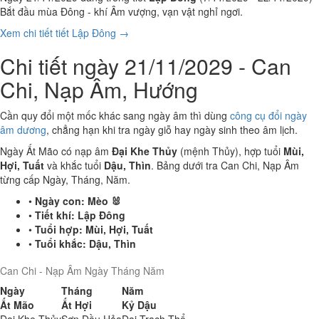
Bắt đầu mùa Đông - khí Âm vượng, vạn vật nghỉ ngơi.
Xem chi tiết tiết Lập Đông →
Chi tiết ngày 21/11/2029 - Can
Chi, Nạp Âm, Hướng
Cần quy đổi một mốc khác sang ngày âm thì dùng
công cụ đổi ngày
âm dương
, chẳng hạn khi tra ngày giỗ hay ngày sinh theo âm lịch.
Ngày Ất Mão có nạp âm
Đại Khe Thủy
(mệnh Thủy), hợp tuổi
Mùi,
Hợi, Tuất
và khắc tuổi
Dậu, Thìn
. Bảng dưới tra Can Chi, Nạp Âm
từng cấp Ngày, Tháng, Năm.
•
Ngày con:
Mèo 🐰
•
Tiết khí:
Lập Đông
•
Tuổi hợp:
Mùi, Hợi, Tuất
•
Tuổi khắc:
Dậu, Thìn
Can Chi - Nạp Âm Ngày Tháng Năm
Ngày
Tháng
Năm
Ất Mão
Ất Hợi
Kỷ Dậu