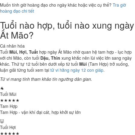
Muốn tính giờ hoàng đạo cho ngày khác hoặc việc cụ thể?
Tra giờ
hoàng đạo chi tiết
Tuổi nào hợp, tuổi nào xung ngày
Ất Mão?
Cá nhân hóa
Tuổi
Mùi, Hợi, Tuất
hợp ngày Ất Mão nhờ quan hệ tam hợp - lục hợp
với chi Mão, còn tuổi
Dậu, Thìn
xung khắc nên lùi việc lớn sang ngày
khác. Thứ tự 12 tuổi bên dưới xếp từ tuổi
Mùi
(Tam Hợp) trở xuống,
luận giải từng tuổi xem tại
tử vi hằng ngày 12 con giáp
.
Tử vi mang tính tham khảo tín ngưỡng dân gian.
🐐
Tuổi Mùi
★★★★★
Tam Hợp
Tam Hợp - vận khí đại cát, hợp khởi sự lớn
🐷
Tuổi Hợi
★★★★★