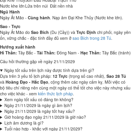
Đại Khe Thủy
Sơn Đầu Hỏa
Đại Trạch Thổ
Nước khe lớn
Lửa trên núi
Đất nền nhà
Ngũ Hành
Ngày Ất Mão -
Cùng hành
. Nạp âm Đại Khe Thủy (Nước khe lớn).
Sao - Trực
Ngày Ất Mão do
Sao Bích
(Du (Cầy)) và
Trực Định
chi phối, ngày yên
ổn, vững chắc - đặc tính đầy đủ xem ở
sao Bích trong 28 Tú
.
Hướng xuất hành
Hỉ Thần:
Tây Bắc -
Tài Thần:
Đông Nam -
Hạc Thần:
Tây Bắc (tránh)
Câu hỏi thường gặp về ngày 21/11/2029
Ngày tốt xấu trên lịch này được tính dựa trên gì?
Dựa trên 3 yếu tố lịch pháp:
12 Trực
(trọng số cao nhất),
Sao 28 Tú
và
Hoàng Đạo - Hắc Đạo
, cộng thêm các ngày cấm kỵ. Mỗi việc có
bộ tiêu chí riêng nên cùng một ngày có thể tốt cho việc này nhưng xấu
cho việc khác - xem
kiến thức lịch pháp
.
Xem ngày tốt xấu có đáng tin không?
Ngày 21/11/2029 là ngày gì âm lịch?
Ngày 21/11/2029 là ngày tốt hay xấu?
Giờ hoàng đạo ngày 21/11/2029 là giờ nào?
Lịch âm dương là gì?
Tuổi nào hợp - khắc với ngày 21/11/2029?