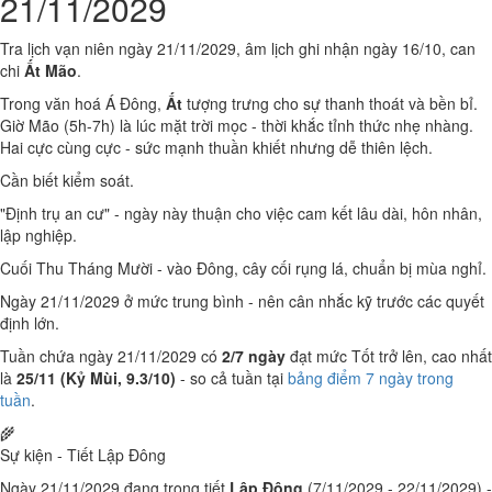
21/11/2029
Tra lịch vạn niên ngày 21/11/2029, âm lịch ghi nhận ngày 16/10, can
chi
Ất Mão
.
Trong văn hoá Á Đông,
Ất
tượng trưng cho sự thanh thoát và bền bỉ.
Giờ Mão (5h-7h) là lúc mặt trời mọc - thời khắc tỉnh thức nhẹ nhàng.
Hai cực cùng cực - sức mạnh thuần khiết nhưng dễ thiên lệch.
Cần biết kiểm soát.
"Định trụ an cư" - ngày này thuận cho việc cam kết lâu dài, hôn nhân,
lập nghiệp.
Cuối Thu Tháng Mười - vào Đông, cây cối rụng lá, chuẩn bị mùa nghỉ.
Ngày 21/11/2029 ở mức trung bình - nên cân nhắc kỹ trước các quyết
định lớn.
Tuần chứa ngày 21/11/2029 có
2/7 ngày
đạt mức Tốt trở lên, cao nhất
là
25/11 (Kỷ Mùi, 9.3/10)
- so cả tuần tại
bảng điểm 7 ngày trong
tuần
.
🌾
Sự kiện - Tiết Lập Đông
Ngày 21/11/2029 đang trong tiết
Lập Đông
(7/11/2029 - 22/11/2029) -