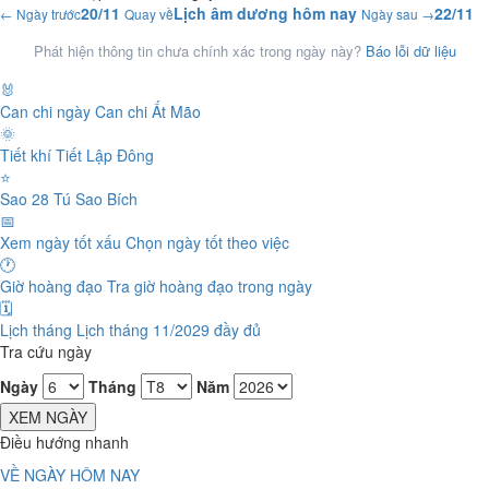
20/11
Lịch âm dương hôm nay
22/11
← Ngày trước
Quay về
Ngày sau →
Phát hiện thông tin chưa chính xác trong ngày này?
Báo lỗi dữ liệu
🐰
Can chi ngày
Can chi Ất Mão
🌞
Tiết khí
Tiết Lập Đông
⭐
Sao 28 Tú
Sao Bích
📅
Xem ngày tốt xấu
Chọn ngày tốt theo việc
🕐
Giờ hoàng đạo
Tra giờ hoàng đạo trong ngày
🗓️
Lịch tháng
Lịch tháng 11/2029 đầy đủ
Tra cứu ngày
Ngày
Tháng
Năm
XEM NGÀY
Điều hướng nhanh
VỀ NGÀY HÔM NAY