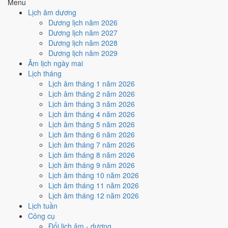
Menu
hiếm)
Lịch âm dương
Dương lịch năm 2026
Tuần nào trong tháng 5/2029
Dương lịch năm 2027
nhiều ngày tốt nhất?
Dương lịch năm 2028
Dương lịch năm 2029
Âm lịch ngày mai
Ngày tốt tháng 5/2029 dồn về
tuần 2 (7/5 - 13/5)
với
2 ngày
từ mức
Lịch tháng
Tốt trở lên. Kém nhất là
tuần 4 (21/5 - 27/5)
với
5 ngày xấu
. Lịch còn
Lịch âm tháng 1 năm 2026
xê dịch được thì đặt việc lớn vào tuần 2, né tuần 4.
Lịch âm tháng 2 năm 2026
Muốn xem sát hơn từng ngày trong một tuần, mở
lịch tuần hiện tại
.
Lịch âm tháng 3 năm 2026
Lịch âm tháng 4 năm 2026
Bảng thống kê ngày tốt xấu theo tuần
Lịch âm tháng 5 năm 2026
Lịch âm tháng 6 năm 2026
Tuần
Ngày dương
Tốt
Xấu
Phân bố
Đánh giá
Lịch âm tháng 7 năm 2026
Tuần 1
1/5 - 6/5
1
3
⚠️ Cần thận trọng
Lịch âm tháng 8 năm 2026
Tuần 2
7/5 - 13/5
2
2
✅ Tốt nhất tháng
Lịch âm tháng 9 năm 2026
Tuần 3
14/5 - 20/5
1
4
⚠️ Cần thận trọng
Lịch âm tháng 10 năm 2026
Tuần 4
21/5 - 27/5
1
5
⚠️ Nhiều ngày xấu nhất
Lịch âm tháng 11 năm 2026
Tuần 5
28/5 - 31/5
1
2
⚠️ Cần thận trọng
Lịch âm tháng 12 năm 2026
Ngày nào đẹp nhất tháng 5/2029
Lịch tuần
Công cụ
để cưới hỏi, khai trương?
Đổi lịch âm - dương