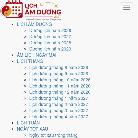
Toggle
navigat
LỊCH ÂM DƯƠNG
Trang chủ
Dương lịch năm 2026
Lịch năm 2029
Dương lịch năm 2027
Tháng 5/2029
Dương lịch năm 2028
Dương lịch năm 2029
Lịch âm dương tháng 5
ÂM LỊCH NGÀY MAI
LỊCH THÁNG
năm 2029 - Tháng Mậu
Lịch dương tháng 8 năm 2026
Lịch dương tháng 9 năm 2026
Thìn
Lịch dương tháng 10 năm 2026
Lịch dương tháng 11 năm 2026
Lịch dương tháng 12 năm 2026
Tháng 5/2029 ứng với tháng 3 và 4 âm lịch năm Kỷ Dậu. Tháng này
Lịch dương tháng 1 năm 2027
có
6 ngày từ mức Tốt trở lên
và
16 ngày nên tránh
, đẹp nhất là
12,
Lịch dương tháng 2 năm 2027
23 và 29/5
. Rằm rơi vào
27/5
.
Lịch dương tháng 3 năm 2027
Tháng 5/2029 có
31 ngày
, gồm 12 ngày thuộc tháng 3 âm và 19 ngày
Lịch dương tháng 4 năm 2027
thuộc tháng 4 âm. Tháng âm đầu tiên là
Mậu Thìn
, năm Kỷ Dậu.
LỊCH TUẦN
NGÀY TỐT XẤU
Thang 5 bậc dùng chung với trang chi tiết từng ngày cho ra
3 ngày
Ngày tốt xấu trong tháng
Rất tốt
và
3 ngày Tốt
. Đối lại là
16 ngày Xấu trở xuống
. Nhóm đẹp