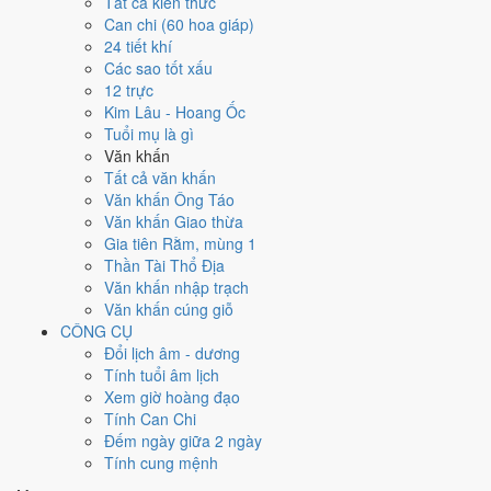
Tất cả kiến thức
T2
T3
T4
T5
T6
T7
CN
Can chi (60 hoa giáp)
1
18/3
4
21/3
24 tiết khí
★
2
19/3
3
20/3
6
23/3
30
17/3
Tân
Giáp
5
22/3
Ất
Các sao tốt xấu
Nhâm Thìn
Quý Tỵ
Bính Thân
Canh Dần
Mão
Ngọ
Mùi
Hắc
12 trực
Thiên Đức
Hoàng
Hoàng
Hắc
Hắc
Kim Lâu - Hoang Ốc
8
25/3
11
28/3
Tuổi mụ là gì
7
24/3
10
27/3
★
12
29/3
13
1/4
Mậu
9
26/3
Kỷ
Tân
Văn khấn
Đinh Dậu
Canh Tý
Nhâm Dần
Quý Mão
Tuất
Hợi
Hoàng
Sửu
Tất cả văn khấn
Hoàng
Hắc
Thiên Đức
Mùng 1
Hắc
Hắc
Văn khấn Ông Táo
18
6/4
20
8/4
Văn khấn Giao thừa
14
2/4
15
3/4
16
4/4
17
5/4
Mậu
19
7/4
Kỷ
Canh Tuất
Gia tiên Rằm, mùng 1
Giáp Thìn
Ất Tỵ
Bính Ngọ
Đinh Mùi
Thân
Dậu
Hắc
Nguyệt
Thần Tài Thổ Địa
Hoàng
Hắc
Hoàng
Hoàng
Hắc
Đức
Văn khấn nhập trạch
★
21
9/4
Văn khấn cúng giỗ
22
10/4
23
11/4
24
12/4
25
13/4
26
14/4
27
15/4
Tân Hợi
CÔNG CỤ
Nhâm
Quý Sửu
Giáp Dần
Ất Mão
Bính Thìn
Đinh Tỵ
Thiên
Đổi lịch âm - dương
Tý
Hắc
Hoàng
Hắc
Hắc
Hoàng
Rằm
Đức
Tính tuổi âm lịch
30
18/4
Xem giờ hoàng đạo
28
16/4
29
17/4
★
31
19/4
1
20/4
Canh Thân
2
21/4
Quý
3
22/4
Tính Can Chi
Mậu Ngọ
Kỷ Mùi
Tân Dậu
Nhâm
Nguyệt
Hợi
Giáp Tý
Đếm ngày giữa 2 ngày
Hoàng
Hoàng
Thiên Đức
Tuất
Đức
Tính cung mệnh
Rất tốt
Tốt
Bình thường
Xấu
Rất xấu
★ Thiên Đức · ✨ Thiên Xá (quý