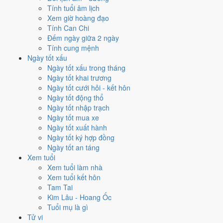
Tính tuổi âm lịch
Mỗi việc chấm theo bộ Trực và sao 28 Tú riêng nên ngày đẹp của
Xem giờ hoàng đạo
từng việc không trùng nhau. Tháng 5/2029 rộng cửa nhất cho
ký hợp
Tính Can Chi
đồng
với
16 ngày
đạt từ 6/10, cao nhất là
6/5
. Hẹp nhất là
khai
Đếm ngày giữa 2 ngày
trương
, chỉ
10 ngày
.
Tính cung mệnh
Ngày tốt xấu
🏪 Khai trương
10
💍 Cưới hỏi
13
🏗️ Động thổ
14
Ngày tốt xấu trong tháng
✈️ Xuất hành
14
✍️ Ký hợp đồng
16
Ngày tốt khai trương
🏪 Khai trương
- 10 ngày đạt từ 6/10 trở lên trong tháng 5/2029
Ngày tốt cưới hỏi - kết hôn
Ngày tốt động thổ
1
Ngày tốt nhập trạch
29/5
Ngày tốt mua xe
T3 · 17/4 âm
Ngày tốt xuất hành
Kỷ Mùi
Ngày tốt ký hợp đồng
★★★★★ 10/10
Ngày tốt an táng
2
Xem tuổi
12/5
Xem tuổi làm nhà
T7 · 29/3 âm
Xem tuổi kết hôn
Nhâm Dần
Tam Tai
★★★★★ 9/10
Kim Lâu - Hoang Ốc
3
Tuổi mụ là gì
17/5
Tử vi
T5 · 5/4 âm