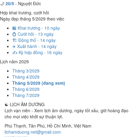
🌙
20/5
- Nguyệt Đức
Hợp khai trương, cưới hỏi
Ngày đẹp tháng 5/2029 theo việc
🏪 Khai trương - 10 ngày
💍 Cưới hỏi - 13 ngày
🏗️ Động thổ - 14 ngày
✈️ Xuất hành - 14 ngày
✍️ Ký hợp đồng - 16 ngày
Lịch năm 2029
Tháng 3/2029
Tháng 4/2029
Tháng 5/2029 (đang xem)
Tháng 6/2029
Tháng 7/2029
☯
LỊCH ÂM DƯƠNG
Lịch vạn niên - Xem lịch âm dương, ngày tốt xấu, giờ hoàng đạo
cho mọi việc khởi sự thuận lợi.
Phú Thạnh, Tân Phú
,
Hồ Chí Minh
,
Việt Nam
lichamduong.net@gmail.com