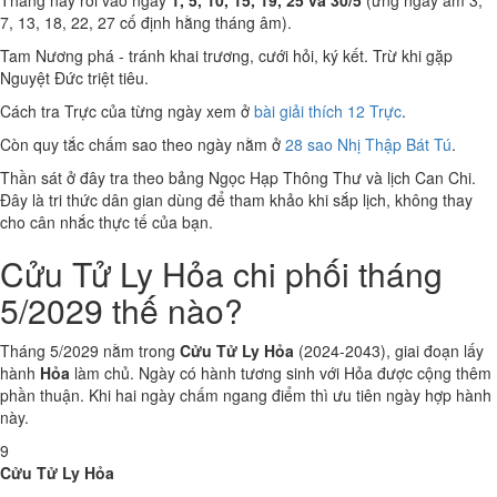
Tháng này rơi vào ngày
1, 5, 10, 15, 19, 25 và 30/5
(ứng ngày âm 3,
7, 13, 18, 22, 27 cố định hằng tháng âm).
Tam Nương phá - tránh khai trương, cưới hỏi, ký kết. Trừ khi gặp
Nguyệt Đức triệt tiêu.
Cách tra Trực của từng ngày xem ở
bài giải thích 12 Trực
.
Còn quy tắc chấm sao theo ngày nằm ở
28 sao Nhị Thập Bát Tú
.
Thần sát ở đây tra theo bảng Ngọc Hạp Thông Thư và lịch Can Chi.
Đây là tri thức dân gian dùng để tham khảo khi sắp lịch, không thay
cho cân nhắc thực tế của bạn.
Cửu Tử Ly Hỏa chi phối tháng
5/2029 thế nào?
Tháng 5/2029 nằm trong
Cửu Tử Ly Hỏa
(2024-2043), giai đoạn lấy
hành
Hỏa
làm chủ. Ngày có hành tương sinh với Hỏa được cộng thêm
phần thuận. Khi hai ngày chấm ngang điểm thì ưu tiên ngày hợp hành
này.
9
Cửu Tử Ly Hỏa