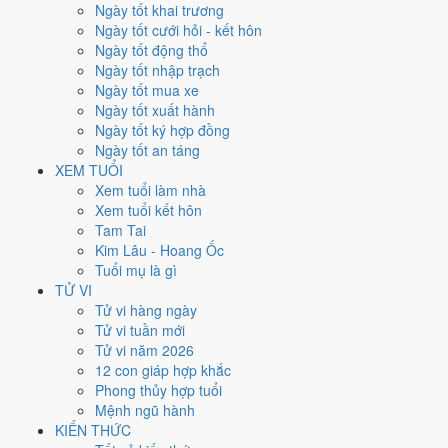
Ngày tốt khai trương
nhất rơi vào
12, 23 và 29/5
.
Ngày tốt cưới hỏi - kết hôn
Xét theo từng việc,
ký hợp đồng
rộng cửa nhất với
16 ngày
đạt từ
Ngày tốt động thổ
6/10.
Khai trương
hẹp nhất, chỉ
10 ngày
. Việc nào kén ngày thì nên
Ngày tốt nhập trạch
chốt lịch sớm.
Ngày tốt mua xe
Ngày tốt xuất hành
3
Ngày tốt ký hợp đồng
Ngày rất tốt
Ngày tốt an táng
3
XEM TUỔI
Ngày tốt
Xem tuổi làm nhà
16
Xem tuổi kết hôn
Ngày xấu
Tam Tai
6
Kim Lâu - Hoang Ốc
Ngày quý hiếm
Tuổi mụ là gì
Lịch âm dương tháng 5/2029 chi
TỬ VI
Tử vi hàng ngày
tiết từng ngày
Tử vi tuần mới
Tử vi năm 2026
12 con giáp hợp khắc
Tháng
Năm
XEM
Phong thủy hợp tuổi
Lưới lịch dưới đây trải đủ
31 ngày
của tháng 5/2029. Mỗi ô ghi ngày
Mệnh ngũ hành
dương, ngày âm và can chi ngày, tô màu theo 5 mức. Tháng này có
6
KIẾN THỨC
ngày từ mức Tốt trở lên
và
16 ngày từ mức Xấu trở xuống
.