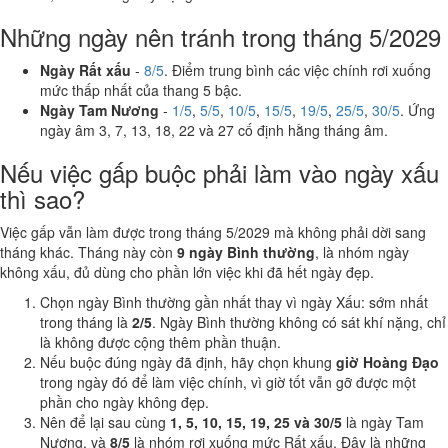
Những ngày nên tránh trong tháng 5/2029
Ngày Rất xấu
-
8/5
. Điểm trung bình các việc chính rơi xuống
mức thấp nhất của thang 5 bậc.
Ngày Tam Nương
-
1/5
,
5/5
,
10/5
,
15/5
,
19/5
,
25/5
,
30/5
. Ứng
ngày âm 3, 7, 13, 18, 22 và 27 cố định hằng tháng âm.
Nếu việc gấp buộc phải làm vào ngày xấu
thì sao?
Việc gấp vẫn làm được trong tháng 5/2029 mà không phải dời sang
tháng khác. Tháng này còn
9 ngày Bình thường
, là nhóm ngày
không xấu, đủ dùng cho phần lớn việc khi đã hết ngày đẹp.
Chọn ngày Bình thường gần nhất thay vì ngày Xấu: sớm nhất
trong tháng là
2/5
. Ngày Bình thường không có sát khí nặng, chỉ
là không được cộng thêm phần thuận.
Nếu buộc đúng ngày đã định, hãy chọn khung
giờ Hoàng Đạo
trong ngày đó để làm việc chính, vì giờ tốt vẫn gỡ được một
phần cho ngày không đẹp.
Nên để lại sau cùng
1, 5, 10, 15, 19, 25 và 30/5
là ngày Tam
Nương, và
8/5
là nhóm rơi xuống mức Rất xấu. Đây là những