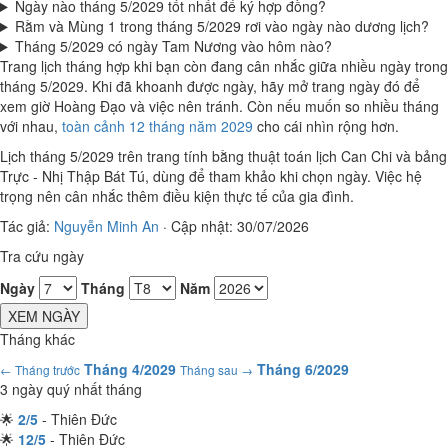
Ngày nào tháng 5/2029 tốt nhất để ký hợp đồng?
Rằm và Mùng 1 trong tháng 5/2029 rơi vào ngày nào dương lịch?
Tháng 5/2029 có ngày Tam Nương vào hôm nào?
Trang lịch tháng hợp khi bạn còn đang cân nhắc giữa nhiều ngày trong
tháng 5/2029. Khi đã khoanh được ngày, hãy mở trang ngày đó để
xem giờ Hoàng Đạo và việc nên tránh. Còn nếu muốn so nhiều tháng
với nhau,
toàn cảnh 12 tháng năm 2029
cho cái nhìn rộng hơn.
Lịch tháng 5/2029 trên trang tính bằng thuật toán lịch Can Chi và bảng
Trực - Nhị Thập Bát Tú, dùng để tham khảo khi chọn ngày. Việc hệ
trọng nên cân nhắc thêm điều kiện thực tế của gia đình.
Tác giả:
Nguyễn Minh An
·
Cập nhật: 30/07/2026
Tra cứu ngày
Ngày
Tháng
Năm
XEM NGÀY
Tháng khác
Tháng 4/2029
Tháng 6/2029
← Tháng trước
Tháng sau →
3 ngày quý nhất tháng
🌟
2/5
- Thiên Đức
🌟
12/5
- Thiên Đức