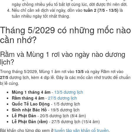
ngày chồng nhiều yếu tố bất lợi cùng lúc, dời được thì nên dời.
Nếu chỉ cần xê dịch vài ngày, dồn vào
tuần 2 (7/5 - 13/5)
là
tuần nhiều ngày tốt nhất tháng.
Tháng 5/2029 có những mốc nào
cần nhớ?
Rằm và Mùng 1 rơi vào ngày nào dương
lịch?
Trong tháng 5/2029, Mùng 1 âm rơi vào
13/5
và ngày Rằm rơi vào
27/5
dương lịch, kèm 4 dịp lễ. Đây là các mốc cần nhớ trước để chuẩn
bị lễ cúng.
Mùng 1 tháng 4 âm
-
13/5 dương lịch
Rằm tháng 4 âm
-
27/5 dương lịch
Quốc Tế Lao Động
- 1/5 dương lịch
Sinh nhật Bác Hồ
- 19/5 dương lịch
Lễ Phật Đản
- 20/5 dương lịch (8/4 âm)
Lễ Phật Đản (rằm)
- 27/5 dương lịch (15/4 âm)
Bài khấn cho từng dịp xem ở
tuyển tập văn khấn cổ truyền
.