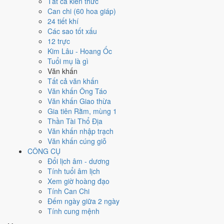
Tất cả kiến thức
việc gì?
Can chi (60 hoa giáp)
24 tiết khí
Các sao tốt xấu
Ngày 26/8/2029 đạt
7.3/10
trung bình cho 7 việc chính: cao nhất là
12 trực
Cưới hỏi - đính hôn (9/10)
, thấp nhất là
Cắt tóc - tỉa móng (4/10)
.
Kim Lâu - Hoang Ốc
Trực Định (ngày yên ổn, vững chắc) và gặp Sao Thanh Long hoàng
Tuổi mụ là gì
đạo nên điểm từng việc chênh nhau như bảng dưới.
Văn khấn
💍
Cưới hỏi - đính hôn
Tất cả văn khấn
9
/10
Rất tốt
Văn khấn Ông Táo
Cưới hỏi - đính hôn hôm nay ở
mức rất tốt (9/10)
nhờ hợp
Trực
Văn khấn Giao thừa
Định và Ngày Hoàng Đạo
.
Gia tiên Rằm, mùng 1
Thần Tài Thổ Địa
Cách tính ngày tốt
Văn khấn nhập trạch
🏪
Khai trương - mở cửa hàng
Văn khấn cúng giỗ
6
/10
Tốt
CÔNG CỤ
Khai trương - mở cửa hàng hôm nay ở
mức tốt (6/10)
nhờ hợp
Đổi lịch âm - dương
Ngày Hoàng Đạo
.
Tính tuổi âm lịch
Cách tính ngày tốt
Xem giờ hoàng đạo
🤝
Ký hợp đồng - giao ước
Tính Can Chi
9
/10
Rất tốt
Đếm ngày giữa 2 ngày
Ký hợp đồng - giao ước hôm nay ở
mức rất tốt (9/10)
nhờ hợp
Tính cung mệnh
Trực Định và Ngày Hoàng Đạo
.