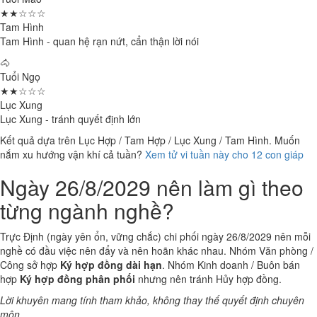
★★☆☆☆
Tam Hình
Tam Hình - quan hệ rạn nứt, cẩn thận lời nói
🐴
Tuổi Ngọ
★★☆☆☆
Lục Xung
Lục Xung - tránh quyết định lớn
Kết quả dựa trên Lục Hợp / Tam Hợp / Lục Xung / Tam Hình. Muốn
nắm xu hướng vận khí cả tuần?
Xem tử vi tuần này cho 12 con giáp
Ngày 26/8/2029 nên làm gì theo
từng ngành nghề?
Trực Định (ngày yên ổn, vững chắc) chi phối ngày 26/8/2029 nên mỗi
nghề có đầu việc nên đẩy và nên hoãn khác nhau. Nhóm Văn phòng /
Công sở hợp
Ký hợp đồng dài hạn
. Nhóm Kinh doanh / Buôn bán
hợp
Ký hợp đồng phân phối
nhưng nên tránh Hủy hợp đồng.
Lời khuyên mang tính tham khảo, không thay thế quyết định chuyên
môn.