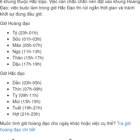
6 khung thuộc Hắc Đạo. Việc cần chắc chắn nên đặt vào khung Hoàng
Đạo; việc buộc làm trong giờ Hắc Đạo thì rút ngắn thời gian và tránh
khởi sự đúng đầu giờ.
Giờ Hoàng đạo
Tý (23h-01h)
Sửu (01h-03h)
Mão (05h-07h)
Ngọ (11h-13h)
Thân (15h-17h)
Dậu (17h-19h)
Giờ Hắc đạo
Dần (03h-05h)
Thìn (07h-09h)
Tỵ (09h-11h)
Mùi (13h-15h)
Tuất (19h-21h)
Hợi (21h-23h)
Muốn tính giờ hoàng đạo cho ngày khác hoặc việc cụ thể?
Tra giờ
hoàng đạo chi tiết