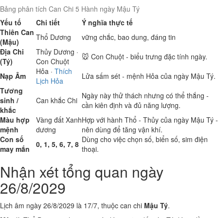
Bảng phân tích Can Chi 5 Hành ngày Mậu Tý
Yếu tố
Chi tiết
Ý nghĩa thực tế
Thiên Can
Thổ
Dương
vững chắc, bao dung, đáng tin
(Mậu)
Địa Chi
Thủy
Dương ·
🐭 Con Chuột - biểu trưng đặc tính ngày.
(Tý)
Con Chuột
Hỏa
·
Thích
Nạp Âm
Lửa sấm sét - mệnh Hỏa của ngày Mậu Tý.
Lịch Hỏa
Tương
Ngày này thử thách nhưng có thể thắng -
sinh /
Can khắc Chi
cần kiên định và đủ năng lượng.
khắc
Màu hợp
Vàng đất
Xanh
Hợp với hành Thổ - Thủy của ngày Mậu Tý -
mệnh
dương
nên dùng để tăng vận khí.
Con số
Dùng cho việc chọn số, biển số, sim điện
0, 1, 5, 6, 7, 8
may mắn
thoại.
Nhận xét tổng quan ngày
26/8/2029
Lịch âm ngày 26/8/2029 là 17/7, thuộc can chi
Mậu Tý
.