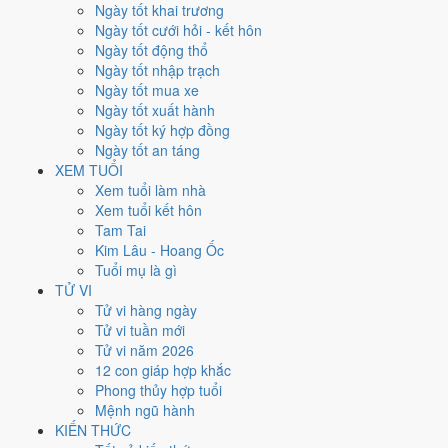
Chủ Nhật
Ngày tốt khai trương
Ngày Âm
Ngày tốt cưới hỏi - kết hôn
Tháng 8 năm 2029
Ngày tốt động thổ
26
Ngày tốt nhập trạch
Tháng 7 âm năm 2029
Ngày tốt mua xe
17
Ngày tốt xuất hành
Tiết Xử Thử
Ngày tốt ký hợp đồng
Giờ
Ngày tốt an táng
Nhâm Tý
XEM TUỔI
Ngày 17
Xem tuổi làm nhà
Mậu Tý
Xem tuổi kết hôn
Tháng 7
Tam Tai
Nhâm Thân
Kim Lâu - Hoang Ốc
Năm 2029
Tuổi mụ là gì
Kỷ Dậu
TỬ VI
Tử vi hàng ngày
Ngày Mậu Tý có Trực
Định
(ngày yên ổn, vững chắc) và gặp Sao
Tử vi tuần mới
Thanh Long hoàng đạo
. Điểm trung bình 7 việc chính
7.3/10
nên
Tử vi năm 2026
đây là
Ngày Cát
, thuận lợi cho các việc quan trọng.
12 con giáp hợp khắc
Phong thủy hợp tuổi
Tuổi
Thân, Thìn, Sửu
hợp ngày; tuổi
Ngọ
nên thận trọng (Lục Xung).
Mệnh ngũ hành
Ngày 26/8/2029 tốt hay xấu cho
KIẾN THỨC