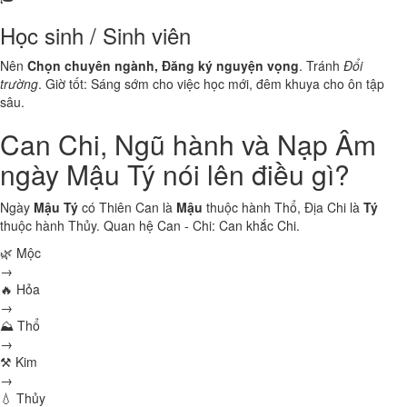
Học sinh / Sinh viên
Nên
Chọn chuyên ngành, Đăng ký nguyện vọng
. Tránh
Đổi
trường
. Giờ tốt: Sáng sớm cho việc học mới, đêm khuya cho ôn tập
sâu.
Can Chi, Ngũ hành và Nạp Âm
ngày Mậu Tý nói lên điều gì?
Ngày
Mậu Tý
có Thiên Can là
Mậu
thuộc hành
Thổ
, Địa Chi là
Tý
thuộc hành
Thủy
. Quan hệ Can - Chi:
Can khắc Chi
.
🌿 Mộc
→
🔥 Hỏa
→
⛰ Thổ
→
⚒ Kim
→
💧 Thủy