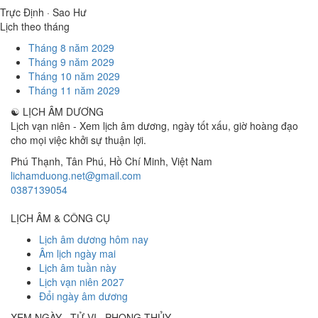
Trực Định · Sao Hư
Lịch theo tháng
Tháng 8 năm 2029
Tháng 9 năm 2029
Tháng 10 năm 2029
Tháng 11 năm 2029
☯
LỊCH ÂM DƯƠNG
Lịch vạn niên - Xem lịch âm dương, ngày tốt xấu, giờ hoàng đạo
cho mọi việc khởi sự thuận lợi.
Phú Thạnh, Tân Phú
,
Hồ Chí Minh
,
Việt Nam
lichamduong.net@gmail.com
0387139054
LỊCH ÂM & CÔNG CỤ
Lịch âm dương hôm nay
Âm lịch ngày mai
Lịch âm tuần này
Lịch vạn niên 2027
Đổi ngày âm dương
XEM NGÀY · TỬ VI · PHONG THỦY