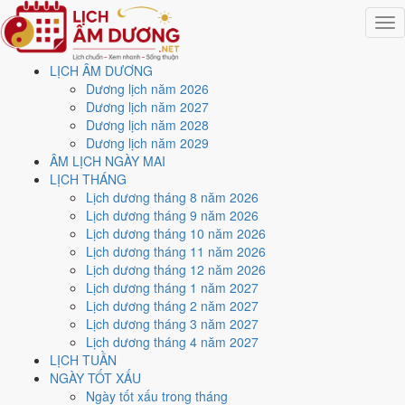
Togg
navig
LỊCH ÂM DƯƠNG
Trang chủ
Dương lịch năm 2026
Lịch năm 2029
Dương lịch năm 2027
Tháng 8/2029
Dương lịch năm 2028
Ngày 26/8/2029 (Mậu Tý)
Dương lịch năm 2029
ÂM LỊCH NGÀY MAI
Xem ngày
26/8/2029
dương
LỊCH THÁNG
Lịch dương tháng 8 năm 2026
lịch - Ngày 17/7 âm lịch
Lịch dương tháng 9 năm 2026
Lịch dương tháng 10 năm 2026
(Mậu Tý) tốt hay xấu?
Lịch dương tháng 11 năm 2026
Lịch dương tháng 12 năm 2026
Lịch dương tháng 1 năm 2027
Ngày 26/8/2029 dương lịch (Chủ Nhật) là ngày 17/7/2029 âm lịch
,
Lịch dương tháng 2 năm 2027
tức ngày
Mậu Tý
- Can khắc Chi, Trực Định, Sao Hư, nạp âm Thích
Lịch dương tháng 3 năm 2027
Lịch Hỏa. Tổng hòa, đây là
Ngày Cát
với điểm trung bình
7.3/10
cho
Lịch dương tháng 4 năm 2027
các việc quan trọng. Giờ Hoàng Đạo trong ngày:
Tý, Sửu, Mão, Ngọ,
LỊCH TUẦN
Thân, Dậu
.
NGÀY TỐT XẤU
Ngày Dương
Ngày tốt xấu trong tháng