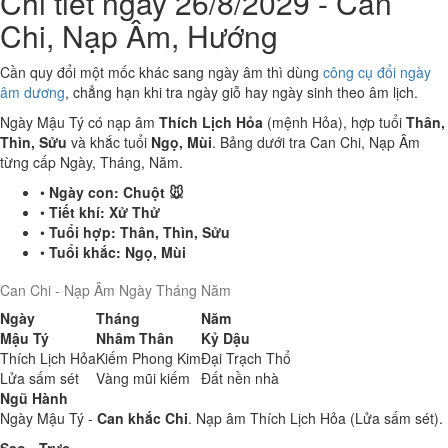
Chi tiết ngày 26/8/2029 - Can
Chi, Nạp Âm, Hướng
Cần quy đổi một mốc khác sang ngày âm thì dùng
công cụ đổi ngày
âm dương
, chẳng hạn khi tra ngày giỗ hay ngày sinh theo âm lịch.
Ngày Mậu Tý có nạp âm
Thích Lịch Hỏa
(mệnh Hỏa), hợp tuổi
Thân,
Thìn, Sửu
và khắc tuổi
Ngọ, Mùi
. Bảng dưới tra Can Chi, Nạp Âm
từng cấp Ngày, Tháng, Năm.
•
Ngày con:
Chuột 🐭
•
Tiết khí:
Xử Thử
•
Tuổi hợp:
Thân, Thìn, Sửu
•
Tuổi khắc:
Ngọ, Mùi
Can Chi - Nạp Âm Ngày Tháng Năm
Ngày
Tháng
Năm
Mậu Tý
Nhâm Thân
Kỷ Dậu
Thích Lịch Hỏa
Kiếm Phong Kim
Đại Trạch Thổ
Lửa sấm sét
Vàng mũi kiếm
Đất nền nhà
Ngũ Hành
Ngày Mậu Tý -
Can khắc Chi
. Nạp âm Thích Lịch Hỏa (Lửa sấm sét).