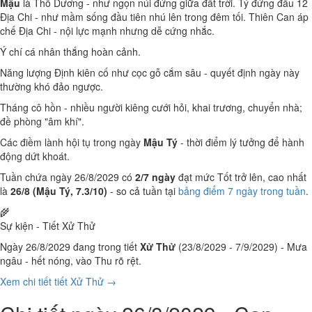
Mậu
là Thổ Dương - như ngọn núi đứng giữa đất trời. Tý đứng đầu 12
Địa Chi - như mầm sống đầu tiên nhú lên trong đêm tối. Thiên Can áp
chế Địa Chi - nội lực mạnh nhưng dễ cứng nhắc.
Ý chí cá nhân thắng hoàn cảnh.
Năng lượng Định kiên cố như cọc gỗ cắm sâu - quyết định ngày này
thường khó đảo ngược.
Tháng cô hồn - nhiều người kiêng cưới hỏi, khai trương, chuyển nhà;
đề phòng "âm khí".
Các điềm lành hội tụ trong ngày
Mậu Tý
- thời điểm lý tưởng để hành
động dứt khoát.
Tuần chứa ngày 26/8/2029 có
2/7 ngày
đạt mức Tốt trở lên, cao nhất
là
26/8 (Mậu Tý, 7.3/10)
- so cả tuần tại
bảng điểm 7 ngày trong tuần
.
🌾
Sự kiện - Tiết Xử Thử
Ngày 26/8/2029 đang trong tiết
Xử Thử
(23/8/2029 - 7/9/2029) - Mưa
ngâu - hết nóng, vào Thu rõ rệt.
Xem chi tiết tiết Xử Thử →