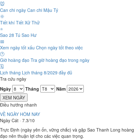
🐭
Can chi ngày
Can chi Mậu Tý
🌞
Tiết khí
Tiết Xử Thử
⭐
Sao 28 Tú
Sao Hư
📅
Xem ngày tốt xấu
Chọn ngày tốt theo việc
🕐
Giờ hoàng đạo
Tra giờ hoàng đạo trong ngày
🗓️
Lịch tháng
Lịch tháng 8/2029 đầy đủ
Tra cứu ngày
Ngày
Tháng
Năm
XEM NGÀY
Điều hướng nhanh
VỀ NGÀY HÔM NAY
Ngày Cát · 7.3/10
Trực Định (ngày yên ổn, vững chắc) và gặp Sao Thanh Long hoàng
đạo nên thuận lợi cho các việc quan trọng.