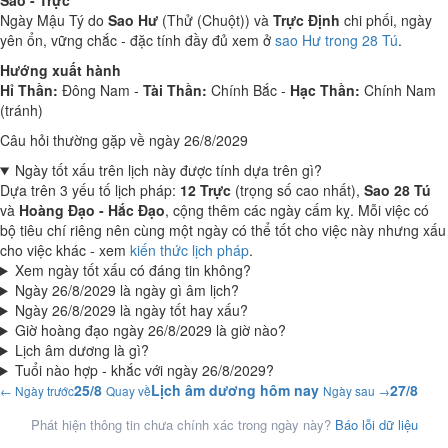
Sao - Trực
Ngày Mậu Tý do
Sao Hư
(Thử (Chuột)) và
Trực Định
chi phối, ngày
yên ổn, vững chắc - đặc tính đầy đủ xem ở
sao Hư trong 28 Tú
.
Hướng xuất hành
Hỉ Thần:
Đông Nam -
Tài Thần:
Chính Bắc -
Hạc Thần:
Chính Nam
(tránh)
Câu hỏi thường gặp về ngày 26/8/2029
Ngày tốt xấu trên lịch này được tính dựa trên gì?
Dựa trên 3 yếu tố lịch pháp:
12 Trực
(trọng số cao nhất),
Sao 28 Tú
và
Hoàng Đạo - Hắc Đạo
, cộng thêm các ngày cấm kỵ. Mỗi việc có
bộ tiêu chí riêng nên cùng một ngày có thể tốt cho việc này nhưng xấu
cho việc khác - xem
kiến thức lịch pháp
.
Xem ngày tốt xấu có đáng tin không?
Ngày 26/8/2029 là ngày gì âm lịch?
Ngày 26/8/2029 là ngày tốt hay xấu?
Giờ hoàng đạo ngày 26/8/2029 là giờ nào?
Lịch âm dương là gì?
Tuổi nào hợp - khắc với ngày 26/8/2029?
25/8
Lịch âm dương hôm nay
27/8
← Ngày trước
Quay về
Ngày sau →
Phát hiện thông tin chưa chính xác trong ngày này?
Báo lỗi dữ liệu