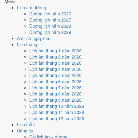
Menu
Cách tính ngày tốt
Lịch âm dương
🏗️
Động thổ - khởi công
Dương lịch năm 2026
6
/10
Tốt
Dương lịch năm 2027
Động thổ - khởi công hôm nay ở
mức tốt (6/10)
nhờ hợp
Ngày
Dương lịch năm 2028
Hoàng Đạo
.
Dương lịch năm 2029
Âm lịch ngày mai
Cách tính ngày tốt
Lịch tháng
🏡
Nhập trạch - vào nhà mới
Lịch âm tháng 1 năm 2026
9
/10
Rất tốt
Lịch âm tháng 2 năm 2026
Nhập trạch - vào nhà mới hôm nay ở
mức rất tốt (9/10)
nhờ
Lịch âm tháng 3 năm 2026
hợp
Trực Định và Ngày Hoàng Đạo
.
Lịch âm tháng 4 năm 2026
Cách tính ngày tốt
Lịch âm tháng 5 năm 2026
🚗
Mua xe - tậu xe
Lịch âm tháng 6 năm 2026
6
/10
Tốt
Lịch âm tháng 7 năm 2026
Mua xe - tậu xe hôm nay ở
mức tốt (6/10)
nhờ hợp
Ngày
Lịch âm tháng 8 năm 2026
Hoàng Đạo
.
Lịch âm tháng 9 năm 2026
Lịch âm tháng 10 năm 2026
Cách tính ngày tốt
Lịch âm tháng 11 năm 2026
✈️
Xuất hành - đi xa
Lịch âm tháng 12 năm 2026
6
/10
Tốt
Lịch tuần
Xuất hành - đi xa hôm nay ở
mức tốt (6/10)
nhờ hợp
Ngày
Công cụ
Hoàng Đạo
.
Đổi lịch âm - dương