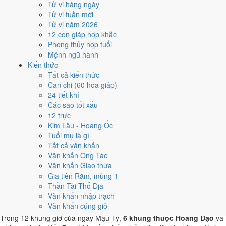
Tử vi hàng ngày
giúp giảm phần xung của gia chủ. Cách chọn người mượn tuổi
Tử vi tuần mới
xem tại
hướng dẫn xem tuổi làm nhà
.
Tử vi năm 2026
Các cách trên dựa trên quy tắc lịch pháp truyền thống, mang tính
12 con giáp hợp khắc
tham khảo văn hóa - tín ngưỡng, không thay thế quyết định chuyên
Phong thủy hợp tuổi
môn của bạn.
Mệnh ngũ hành
Kiến thức
Giờ hoàng đạo ngày 26/8/2029 là
Tất cả kiến thức
Can chi (60 hoa giáp)
những giờ nào?
24 tiết khí
Các sao tốt xấu
Ngày Mậu Tý có
6 giờ Hoàng Đạo
:
Tý (23h-01h), Sửu (01h-03h),
12 trực
Mão (05h-07h), Ngọ (11h-13h), Thân (15h-17h), Dậu (17h-19h)
.
Kim Lâu - Hoang Ốc
Khung dễ sắp xếp nhất trong giờ hành chính là
Ngọ (11h-13h)
, còn 6
Tuổi mụ là gì
khung Hắc Đạo nên né khi ký kết hoặc xuất hành.
Tất cả văn khấn
Văn khấn Ông Táo
0
1
2
3
4
5
6
7
8
9
10
11
12
13
14
15
16
17
18
19
20
21
22
23
Văn khấn Giao thừa
Hoàng đạo (tốt)
Hắc đạo (xấu)
Giờ hiện tại
Gia tiên Rằm, mùng 1
6 giờ Hoàng Đạo và 6 giờ Hắc Đạo ngày
Thần Tài Thổ Địa
Văn khấn nhập trạch
Mậu Tý
Văn khấn cúng giỗ
Trong 12 khung giờ của ngày Mậu Tý,
6 khung thuộc Hoàng Đạo
và