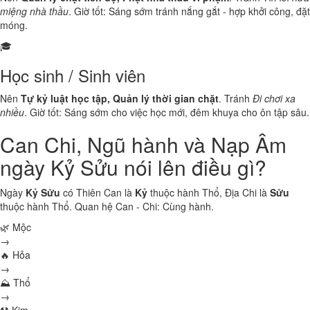
miệng nhà thầu
. Giờ tốt: Sáng sớm tránh nắng gắt - hợp khởi công, đặt
móng.
🎓
Học sinh / Sinh viên
Nên
Tự kỷ luật học tập, Quản lý thời gian chặt
. Tránh
Đi chơi xa
nhiều
. Giờ tốt: Sáng sớm cho việc học mới, đêm khuya cho ôn tập sâu.
Can Chi, Ngũ hành và Nạp Âm
ngày Kỷ Sửu nói lên điều gì?
Ngày
Kỷ Sửu
có Thiên Can là
Kỷ
thuộc hành
Thổ
, Địa Chi là
Sửu
thuộc hành
Thổ
. Quan hệ Can - Chi:
Cùng hành
.
🌿 Mộc
→
🔥 Hỏa
→
⛰ Thổ
→