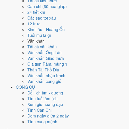
Tất cả kiến thức
việc gì?
Can chi (60 hoa giáp)
24 tiết khí
Các sao tốt xấu
Ngày 27/8/2029 đạt
5.6/10
trung bình cho 7 việc chính: cao nhất là
12 trực
Thu nợ - đòi tiền (8/10)
, thấp nhất là
Kết bạn - gặp gỡ (5/10)
. Trực
Kim Lâu - Hoang Ốc
Chấp (ngày nắm giữ, bắt giữ) và gặp Sao Minh Đường hoàng đạo nên
Tuổi mụ là gì
điểm từng việc chênh nhau như bảng dưới.
Văn khấn
💍
Cưới hỏi - đính hôn
Tất cả văn khấn
5
/10
Trung bình
Văn khấn Ông Táo
Cưới hỏi - đính hôn hôm nay ở
mức trung bình (5/10)
nhờ hợp
Văn khấn Giao thừa
Ngày Hoàng Đạo
, nhưng Sao Nguy kéo giảm điểm.
Gia tiên Rằm, mùng 1
Thần Tài Thổ Địa
Cách tính ngày tốt
Văn khấn nhập trạch
🏪
Khai trương - mở cửa hàng
Văn khấn cúng giỗ
5
/10
Trung bình
CÔNG CỤ
Khai trương - mở cửa hàng hôm nay ở
mức trung bình (5/10)
Đổi lịch âm - dương
nhờ hợp
Ngày Hoàng Đạo
, nhưng Sao Nguy kéo giảm điểm.
Tính tuổi âm lịch
Cách tính ngày tốt
Xem giờ hoàng đạo
🤝
Ký hợp đồng - giao ước
Tính Can Chi
6
/10
Tốt
Đếm ngày giữa 2 ngày
Ký hợp đồng - giao ước hôm nay ở
mức tốt (6/10)
nhờ hợp
Tính cung mệnh
Ngày Hoàng Đạo
.