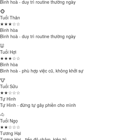
Bình hoà - duy trì routine thường ngày
🐵
Tuổi Thân
★★★☆☆
Bình hòa
Bình hoà - duy trì routine thường ngày
🐷
Tuổi Hợi
★★★☆☆
Bình hòa
Bình hoà - phù hợp việc cũ, không khởi sự
🐮
Tuổi Sửu
★★☆☆☆
Tự Hình
Tự Hình - đừng tự gây phiền cho mình
🐴
Tuổi Ngọ
★★☆☆☆
Tương Hại
Tương Hại - tiến độ chậm, kiên trì