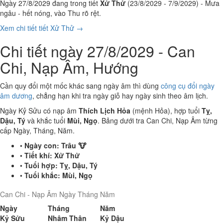
Ngày 27/8/2029 đang trong tiết
Xử Thử
(23/8/2029 - 7/9/2029) - Mưa
ngâu - hết nóng, vào Thu rõ rệt.
Xem chi tiết tiết Xử Thử →
Chi tiết ngày 27/8/2029 - Can
Chi, Nạp Âm, Hướng
Cần quy đổi một mốc khác sang ngày âm thì dùng
công cụ đổi ngày
âm dương
, chẳng hạn khi tra ngày giỗ hay ngày sinh theo âm lịch.
Ngày Kỷ Sửu có nạp âm
Thích Lịch Hỏa
(mệnh Hỏa), hợp tuổi
Tỵ,
Dậu, Tý
và khắc tuổi
Mùi, Ngọ
. Bảng dưới tra Can Chi, Nạp Âm từng
cấp Ngày, Tháng, Năm.
•
Ngày con:
Trâu 🐮
•
Tiết khí:
Xử Thử
•
Tuổi hợp:
Tỵ, Dậu, Tý
•
Tuổi khắc:
Mùi, Ngọ
Can Chi - Nạp Âm Ngày Tháng Năm
Ngày
Tháng
Năm
Kỷ Sửu
Nhâm Thân
Kỷ Dậu