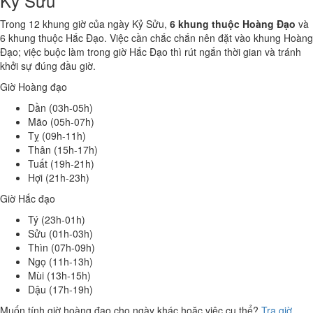
Kỷ Sửu
Trong 12 khung giờ của ngày Kỷ Sửu,
6 khung thuộc Hoàng Đạo
và
6 khung thuộc Hắc Đạo. Việc cần chắc chắn nên đặt vào khung Hoàng
Đạo; việc buộc làm trong giờ Hắc Đạo thì rút ngắn thời gian và tránh
khởi sự đúng đầu giờ.
Giờ Hoàng đạo
Dần (03h-05h)
Mão (05h-07h)
Tỵ (09h-11h)
Thân (15h-17h)
Tuất (19h-21h)
Hợi (21h-23h)
Giờ Hắc đạo
Tý (23h-01h)
Sửu (01h-03h)
Thìn (07h-09h)
Ngọ (11h-13h)
Mùi (13h-15h)
Dậu (17h-19h)
Muốn tính giờ hoàng đạo cho ngày khác hoặc việc cụ thể?
Tra giờ