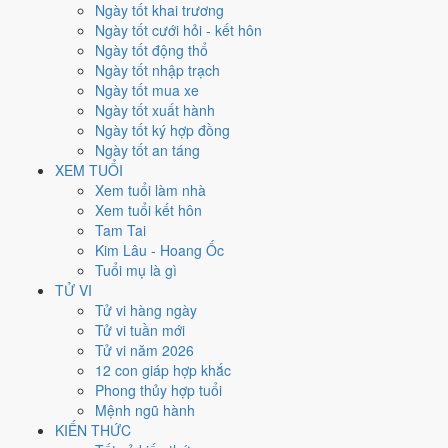
Thứ Hai
Ngày tốt khai trương
Ngày Âm
Ngày tốt cưới hỏi - kết hôn
Tháng 8 năm 2029
Ngày tốt động thổ
27
Ngày tốt nhập trạch
Tháng 7 âm năm 2029
Ngày tốt mua xe
18
Ngày tốt xuất hành
Tiết Xử Thử
Ngày tốt ký hợp đồng
Giờ
Ngày tốt an táng
Giáp Tý
XEM TUỔI
Ngày 18
Xem tuổi làm nhà
Kỷ Sửu
Xem tuổi kết hôn
Tháng 7
Tam Tai
Nhâm Thân
Kim Lâu - Hoang Ốc
Năm 2029
Tuổi mụ là gì
Kỷ Dậu
TỬ VI
Tử vi hàng ngày
Ngày Kỷ Sửu có Trực
Chấp
(ngày nắm giữ, bắt giữ) và gặp Sao
Minh
Tử vi tuần mới
Đường hoàng đạo
. Điểm trung bình 7 việc chính
5.6/10
nên đây là
Tử vi năm 2026
Ngày Bình Hòa
, phù hợp với công việc thường ngày.
12 con giáp hợp khắc
Phong thủy hợp tuổi
Tuổi
Tỵ, Dậu, Tý
hợp ngày; tuổi
Mùi
nên thận trọng (Lục Xung).
Mệnh ngũ hành
Ngày 27/8/2029 tốt hay xấu cho
KIẾN THỨC