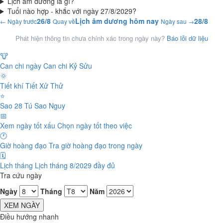
Lịch âm dương là gì?
Tuổi nào hợp - khắc với ngày 27/8/2029?
26/8
Lịch âm dương hôm nay
28/8
← Ngày trước
Quay về
Ngày sau →
Phát hiện thông tin chưa chính xác trong ngày này?
Báo lỗi dữ liệu
🐮
Can chi ngày
Can chi Kỷ Sửu
🌞
Tiết khí
Tiết Xử Thử
⭐
Sao 28 Tú
Sao Nguy
📅
Xem ngày tốt xấu
Chọn ngày tốt theo việc
🕐
Giờ hoàng đạo
Tra giờ hoàng đạo trong ngày
🗓️
Lịch tháng
Lịch tháng 8/2029 đầy đủ
Tra cứu ngày
Ngày
Tháng
Năm
XEM NGÀY
Điều hướng nhanh