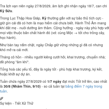
Tra lịch vạn niên ngày 27/8/2029, âm lịch ghi nhận ngày 18/7, can chi
Kỷ Sửu
.
Trong Lục Thập Hoa Giáp,
Kỷ
thường gắn với sự bảo thủ tích cực -
giữ gìn cái đã có hơn là mạo hiểm cái chưa biết. Hành Thổ Âm mang
khí đất mẹ - nuôi dưỡng âm thầm. Cộng hưởng - ngày này phù hợp với
mọi việc thuộc bản chất hành đó (vd: cùng Mộc → tốt cho trồng cây,
học hành).
Như bàn tay nắm chặt, ngày Chấp giữ vững những gì đã có nhưng
khó mở ra cái mới.
Tháng cô hồn - nhiều người kiêng cưới hỏi, khai trương, chuyển nhà;
đề phòng "âm khí".
Tổng hoà các yếu tố, đây là ngày tốt - phù hợp khai trương, ký kết,
hoặc khởi sự dự án.
Tuần chứa ngày 27/8/2029 có
1/7 ngày
đạt mức Tốt trở lên, cao nhất
là
30/8 (Nhâm Thìn, 9/10)
- so cả tuần tại
bảng điểm 7 ngày trong
tuần
.
🌾
Sự kiện - Tiết Xử Thử