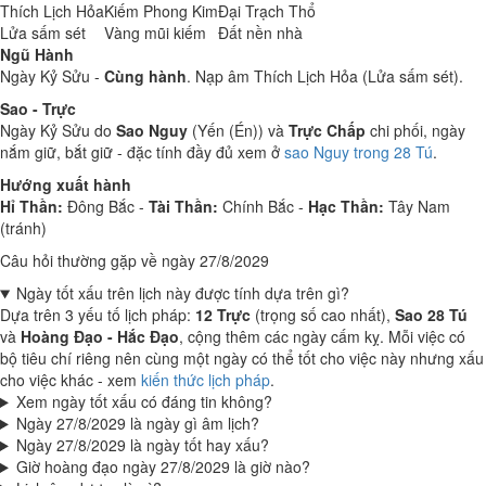
Thích Lịch Hỏa
Kiếm Phong Kim
Đại Trạch Thổ
Lửa sấm sét
Vàng mũi kiếm
Đất nền nhà
Ngũ Hành
Ngày Kỷ Sửu -
Cùng hành
. Nạp âm Thích Lịch Hỏa (Lửa sấm sét).
Sao - Trực
Ngày Kỷ Sửu do
Sao Nguy
(Yến (Én)) và
Trực Chấp
chi phối, ngày
nắm giữ, bắt giữ - đặc tính đầy đủ xem ở
sao Nguy trong 28 Tú
.
Hướng xuất hành
Hỉ Thần:
Đông Bắc -
Tài Thần:
Chính Bắc -
Hạc Thần:
Tây Nam
(tránh)
Câu hỏi thường gặp về ngày 27/8/2029
Ngày tốt xấu trên lịch này được tính dựa trên gì?
Dựa trên 3 yếu tố lịch pháp:
12 Trực
(trọng số cao nhất),
Sao 28 Tú
và
Hoàng Đạo - Hắc Đạo
, cộng thêm các ngày cấm kỵ. Mỗi việc có
bộ tiêu chí riêng nên cùng một ngày có thể tốt cho việc này nhưng xấu
cho việc khác - xem
kiến thức lịch pháp
.
Xem ngày tốt xấu có đáng tin không?
Ngày 27/8/2029 là ngày gì âm lịch?
Ngày 27/8/2029 là ngày tốt hay xấu?
Giờ hoàng đạo ngày 27/8/2029 là giờ nào?