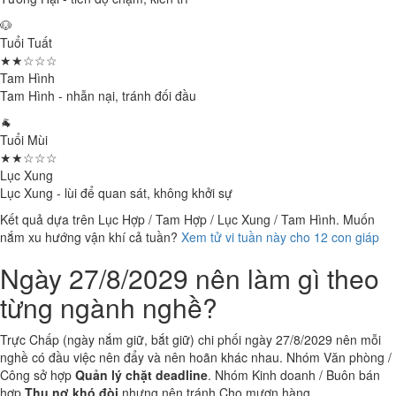
🐶
Tuổi Tuất
★★☆☆☆
Tam Hình
Tam Hình - nhẫn nại, tránh đối đầu
🐐
Tuổi Mùi
★★☆☆☆
Lục Xung
Lục Xung - lùi để quan sát, không khởi sự
Kết quả dựa trên Lục Hợp / Tam Hợp / Lục Xung / Tam Hình. Muốn
nắm xu hướng vận khí cả tuần?
Xem tử vi tuần này cho 12 con giáp
Ngày 27/8/2029 nên làm gì theo
từng ngành nghề?
Trực Chấp (ngày nắm giữ, bắt giữ) chi phối ngày 27/8/2029 nên mỗi
nghề có đầu việc nên đẩy và nên hoãn khác nhau. Nhóm Văn phòng /
Công sở hợp
Quản lý chặt deadline
. Nhóm Kinh doanh / Buôn bán
hợp
Thu nợ khó đòi
nhưng nên tránh Cho mượn hàng.