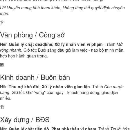
Lời khuyên mang tính tham khảo, không thay thế quyết định chuyên
môn.
👔
Văn phòng / Công sở
Nên
Quản lý chặt deadline, Xử lý nhân viên vi phạm
. Tránh
Mở
rộng nhanh
. Giờ tốt: Buổi sáng đầu giờ làm việc - não bộ minh mẫn,
hợp họp hành quan trọng.
🏪
Kinh doanh / Buôn bán
Nên
Thu nợ khó đòi, Xử lý nhân viên gian lận
. Tránh
Cho mượn
hàng
. Giờ tốt: Giờ "vàng" của ngày - khách hàng đông, giao dịch
nhiều.
🏗️
Xây dựng / BĐS
Nên
Quản lý chặt tiến độ, Phạt nhà thầu vi phạm
. Tránh
Tin lời hứa