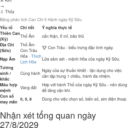
⚒ Kim
→
💧 Thủy
Bảng phân tích Can Chi 5 Hành ngày Kỷ Sửu
Yếu tố
Chi tiết
Ý nghĩa thực tế
Thiên Can
Thổ
Âm
cẩn thận, tỉ mỉ, bảo thủ
(Kỷ)
Địa Chi
Thổ
Âm ·
🐮 Con Trâu - biểu trưng đặc tính ngày.
(Sửu)
Con Trâu
Hỏa
·
Thích
Nạp Âm
Lửa sấm sét - mệnh Hỏa của ngày Kỷ Sửu.
Lịch Hỏa
Tương
Ngày của sự thuần khiết - tận dụng cho việc
sinh /
Cùng hành
cần tập trung 1 chiều, tránh đa nhiệm.
khắc
Màu hợp
Hợp với hành Thổ của ngày Kỷ Sửu - nên dùng
Vàng đất
mệnh
để tăng vận khí.
Con số
0, 5, 8
Dùng cho việc chọn số, biển số, sim điện thoại.
may mắn
Nhận xét tổng quan ngày
27/8/2029