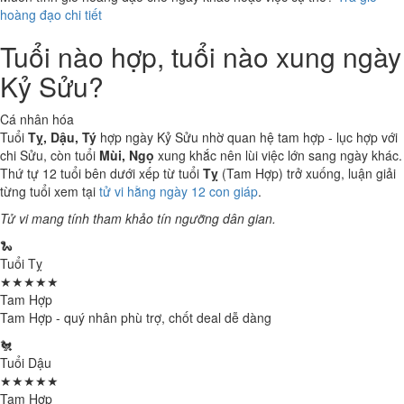
hoàng đạo chi tiết
Tuổi nào hợp, tuổi nào xung ngày
Kỷ Sửu?
Cá nhân hóa
Tuổi
Tỵ, Dậu, Tý
hợp ngày Kỷ Sửu nhờ quan hệ tam hợp - lục hợp với
chi Sửu, còn tuổi
Mùi, Ngọ
xung khắc nên lùi việc lớn sang ngày khác.
Thứ tự 12 tuổi bên dưới xếp từ tuổi
Tỵ
(Tam Hợp) trở xuống, luận giải
từng tuổi xem tại
tử vi hằng ngày 12 con giáp
.
Tử vi mang tính tham khảo tín ngưỡng dân gian.
🐍
Tuổi Tỵ
★★★★★
Tam Hợp
Tam Hợp - quý nhân phù trợ, chốt deal dễ dàng
🐔
Tuổi Dậu
★★★★★
Tam Hợp