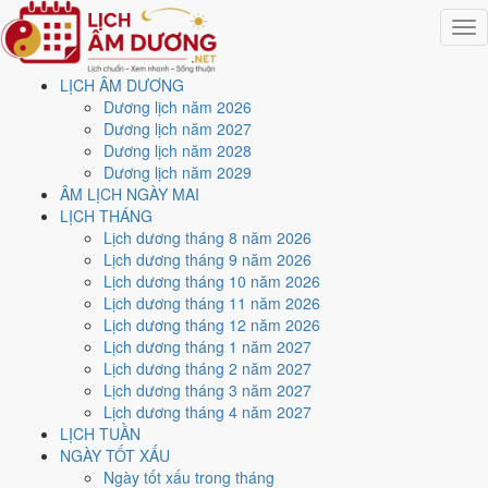
Togg
navig
LỊCH ÂM DƯƠNG
Trang chủ
Dương lịch năm 2026
Lịch năm 2029
Dương lịch năm 2027
Tháng 8/2029
Dương lịch năm 2028
Ngày 27/8/2029 (Kỷ Sửu)
Dương lịch năm 2029
ÂM LỊCH NGÀY MAI
Xem ngày
27/8/2029
dương
LỊCH THÁNG
Lịch dương tháng 8 năm 2026
lịch - Ngày 18/7 âm lịch (Kỷ
Lịch dương tháng 9 năm 2026
Lịch dương tháng 10 năm 2026
Sửu) tốt hay xấu?
Lịch dương tháng 11 năm 2026
Lịch dương tháng 12 năm 2026
Lịch dương tháng 1 năm 2027
Ngày 27/8/2029 dương lịch (Thứ Hai) là ngày 18/7/2029 âm lịch
,
Lịch dương tháng 2 năm 2027
tức ngày
Kỷ Sửu
- Cùng hành, Trực Chấp, Sao Nguy, nạp âm Thích
Lịch dương tháng 3 năm 2027
Lịch Hỏa. Tổng hòa, đây là
Ngày Bình Hòa
với điểm trung bình
5.6/10
Lịch dương tháng 4 năm 2027
cho các việc quan trọng. Giờ Hoàng Đạo trong ngày:
Dần, Mão, Tỵ,
LỊCH TUẦN
Thân, Tuất, Hợi
.
NGÀY TỐT XẤU
Ngày Dương
Ngày tốt xấu trong tháng