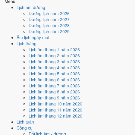
Menu
Cách tính ngày tốt
Lịch âm dương
🏗️
Động thổ - khởi công
Dương lịch năm 2026
6
/10
Tốt
Dương lịch năm 2027
Động thổ - khởi công hôm nay ở
mức tốt (6/10)
nhờ hợp
Ngày
Dương lịch năm 2028
Hoàng Đạo
.
Dương lịch năm 2029
Âm lịch ngày mai
Cách tính ngày tốt
Lịch tháng
🏡
Nhập trạch - vào nhà mới
Lịch âm tháng 1 năm 2026
6
/10
Tốt
Lịch âm tháng 2 năm 2026
Nhập trạch - vào nhà mới hôm nay ở
mức tốt (6/10)
nhờ hợp
Lịch âm tháng 3 năm 2026
Ngày Hoàng Đạo
.
Lịch âm tháng 4 năm 2026
Cách tính ngày tốt
Lịch âm tháng 5 năm 2026
🚗
Mua xe - tậu xe
Lịch âm tháng 6 năm 2026
6
/10
Tốt
Lịch âm tháng 7 năm 2026
Mua xe - tậu xe hôm nay ở
mức tốt (6/10)
nhờ hợp
Ngày
Lịch âm tháng 8 năm 2026
Hoàng Đạo
.
Lịch âm tháng 9 năm 2026
Lịch âm tháng 10 năm 2026
Cách tính ngày tốt
Lịch âm tháng 11 năm 2026
✈️
Xuất hành - đi xa
Lịch âm tháng 12 năm 2026
5
/10
Trung bình
Lịch tuần
Xuất hành - đi xa hôm nay ở
mức trung bình (5/10)
nhờ hợp
Công cụ
Ngày Hoàng Đạo
, nhưng Sao Nguy kéo giảm điểm.
Đổi lịch âm - dương