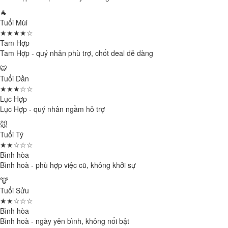
🐐
Tuổi Mùi
★★★★☆
Tam Hợp
Tam Hợp - quý nhân phù trợ, chốt deal dễ dàng
🐯
Tuổi Dần
★★★☆☆
Lục Hợp
Lục Hợp - quý nhân ngầm hỗ trợ
🐭
Tuổi Tý
★★☆☆☆
Bình hòa
Bình hoà - phù hợp việc cũ, không khởi sự
🐮
Tuổi Sửu
★★☆☆☆
Bình hòa
Bình hoà - ngày yên bình, không nổi bật