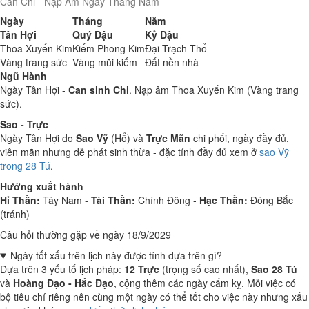
Can Chi - Nạp Âm Ngày Tháng Năm
Ngày
Tháng
Năm
Tân Hợi
Quý Dậu
Kỷ Dậu
Thoa Xuyến Kim
Kiếm Phong Kim
Đại Trạch Thổ
Vàng trang sức
Vàng mũi kiếm
Đất nền nhà
Ngũ Hành
Ngày Tân Hợi -
Can sinh Chi
. Nạp âm Thoa Xuyến Kim (Vàng trang
sức).
Sao - Trực
Ngày Tân Hợi do
Sao Vỹ
(Hổ) và
Trực Mãn
chi phối, ngày đầy đủ,
viên mãn nhưng dễ phát sinh thừa - đặc tính đầy đủ xem ở
sao Vỹ
trong 28 Tú
.
Hướng xuất hành
Hỉ Thần:
Tây Nam -
Tài Thần:
Chính Đông -
Hạc Thần:
Đông Bắc
(tránh)
Câu hỏi thường gặp về ngày 18/9/2029
Ngày tốt xấu trên lịch này được tính dựa trên gì?
Dựa trên 3 yếu tố lịch pháp:
12 Trực
(trọng số cao nhất),
Sao 28 Tú
và
Hoàng Đạo - Hắc Đạo
, cộng thêm các ngày cấm kỵ. Mỗi việc có
bộ tiêu chí riêng nên cùng một ngày có thể tốt cho việc này nhưng xấu