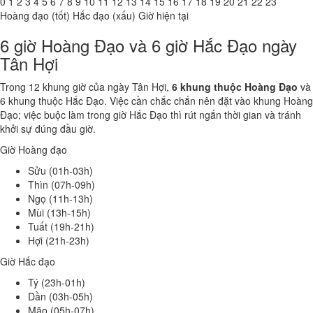
0
1
2
3
4
5
6
7
8
9
10
11
12
13
14
15
16
17
18
19
20
21
22
23
Hoàng đạo (tốt)
Hắc đạo (xấu)
Giờ hiện tại
6 giờ Hoàng Đạo và 6 giờ Hắc Đạo ngày
Tân Hợi
Trong 12 khung giờ của ngày Tân Hợi,
6 khung thuộc Hoàng Đạo
và
6 khung thuộc Hắc Đạo. Việc cần chắc chắn nên đặt vào khung Hoàng
Đạo; việc buộc làm trong giờ Hắc Đạo thì rút ngắn thời gian và tránh
khởi sự đúng đầu giờ.
Giờ Hoàng đạo
Sửu (01h-03h)
Thìn (07h-09h)
Ngọ (11h-13h)
Mùi (13h-15h)
Tuất (19h-21h)
Hợi (21h-23h)
Giờ Hắc đạo
Tý (23h-01h)
Dần (03h-05h)
Mão (05h-07h)