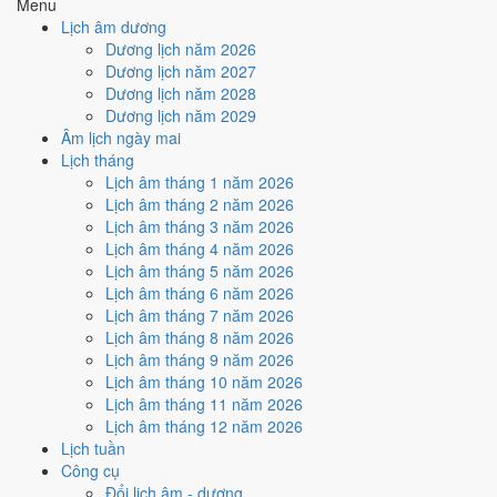
Menu
🤝
Ký hợp đồng - giao ước
Lịch âm dương
5
/10
Trung bình
Dương lịch năm 2026
Ký hợp đồng - giao ước hôm nay ở
mức trung bình (5/10)
nhờ
Dương lịch năm 2027
hợp
Sao Vỹ
, nhưng Ngày Hắc Đạo kéo giảm điểm.
Dương lịch năm 2028
Dương lịch năm 2029
Cách tính ngày tốt
Âm lịch ngày mai
🏗️
Động thổ - khởi công
Lịch tháng
8
/10
Rất tốt
Lịch âm tháng 1 năm 2026
Động thổ - khởi công hôm nay ở
mức rất tốt (8/10)
nhờ hợp
Lịch âm tháng 2 năm 2026
Trực Mãn và Sao Vỹ
, nhưng Ngày Hắc Đạo kéo giảm điểm.
Lịch âm tháng 3 năm 2026
Cách tính ngày tốt
Lịch âm tháng 4 năm 2026
🏡
Nhập trạch - vào nhà mới
Lịch âm tháng 5 năm 2026
5
/10
Trung bình
Lịch âm tháng 6 năm 2026
Nhập trạch - vào nhà mới hôm nay ở
mức trung bình (5/10)
Lịch âm tháng 7 năm 2026
nhờ hợp
Sao Vỹ
, nhưng Ngày Hắc Đạo kéo giảm điểm.
Lịch âm tháng 8 năm 2026
Lịch âm tháng 9 năm 2026
Cách tính ngày tốt
Lịch âm tháng 10 năm 2026
🚗
Mua xe - tậu xe
Lịch âm tháng 11 năm 2026
8
/10
Rất tốt
Lịch âm tháng 12 năm 2026
Mua xe - tậu xe hôm nay ở
mức rất tốt (8/10)
nhờ hợp
Trực
Lịch tuần
Mãn và Sao Vỹ
, nhưng Ngày Hắc Đạo kéo giảm điểm.
Công cụ
Cách tính ngày tốt
Đổi lịch âm - dương