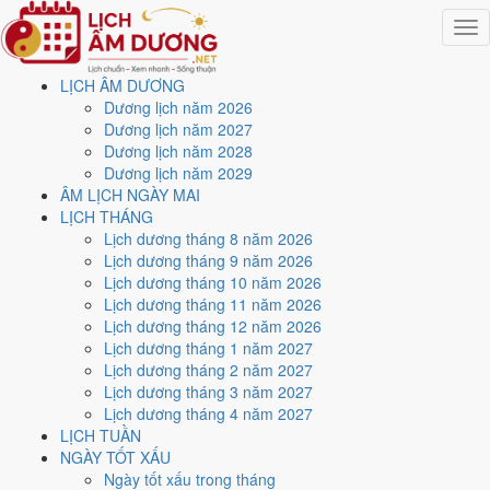
Togg
navig
LỊCH ÂM DƯƠNG
Trang chủ
Dương lịch năm 2026
Lịch năm 2029
Dương lịch năm 2027
Tháng 9/2029
Dương lịch năm 2028
Ngày 18/9/2029 (Tân Hợi)
Dương lịch năm 2029
ÂM LỊCH NGÀY MAI
Xem ngày
18/9/2029
dương
LỊCH THÁNG
Lịch dương tháng 8 năm 2026
lịch - Ngày 11/8 âm lịch
Lịch dương tháng 9 năm 2026
Lịch dương tháng 10 năm 2026
(Tân Hợi) tốt hay xấu?
Lịch dương tháng 11 năm 2026
Lịch dương tháng 12 năm 2026
Lịch dương tháng 1 năm 2027
Ngày 18/9/2029 dương lịch (Thứ Ba) là ngày 11/8/2029 âm lịch
,
Lịch dương tháng 2 năm 2027
tức ngày
Tân Hợi
- Can sinh Chi, Trực Mãn, Sao Vỹ, nạp âm Thoa
Lịch dương tháng 3 năm 2027
Xuyến Kim. Tổng hòa, đây là
Ngày Cát
với điểm trung bình
6.6/10
cho
Lịch dương tháng 4 năm 2027
các việc quan trọng. Giờ Hoàng Đạo trong ngày:
Sửu, Thìn, Ngọ,
LỊCH TUẦN
Mùi, Tuất, Hợi
.
NGÀY TỐT XẤU
Ngày Dương
Ngày tốt xấu trong tháng