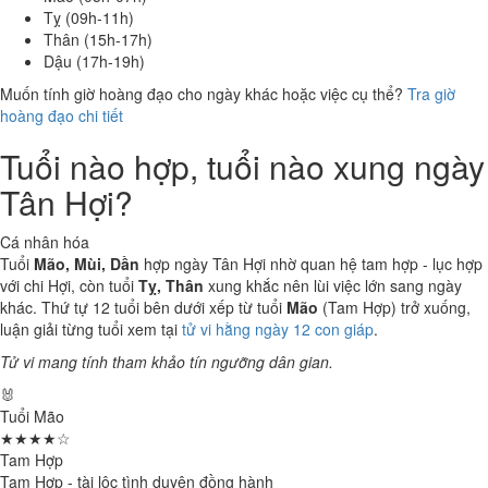
Tỵ (09h-11h)
Thân (15h-17h)
Dậu (17h-19h)
Muốn tính giờ hoàng đạo cho ngày khác hoặc việc cụ thể?
Tra giờ
hoàng đạo chi tiết
Tuổi nào hợp, tuổi nào xung ngày
Tân Hợi?
Cá nhân hóa
Tuổi
Mão, Mùi, Dần
hợp ngày Tân Hợi nhờ quan hệ tam hợp - lục hợp
với chi Hợi, còn tuổi
Tỵ, Thân
xung khắc nên lùi việc lớn sang ngày
khác. Thứ tự 12 tuổi bên dưới xếp từ tuổi
Mão
(Tam Hợp) trở xuống,
luận giải từng tuổi xem tại
tử vi hằng ngày 12 con giáp
.
Tử vi mang tính tham khảo tín ngưỡng dân gian.
🐰
Tuổi Mão
★★★★☆
Tam Hợp
Tam Hợp - tài lộc tình duyên đồng hành