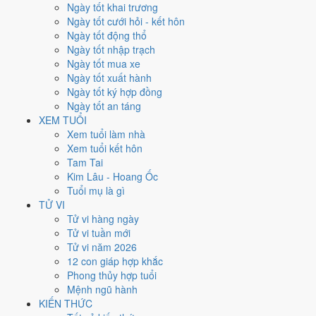
Thứ Ba
Ngày tốt khai trương
Ngày Âm
Ngày tốt cưới hỏi - kết hôn
Tháng 9 năm 2029
Ngày tốt động thổ
18
Ngày tốt nhập trạch
Tháng 8 âm năm 2029
Ngày tốt mua xe
11
Ngày tốt xuất hành
Tiết Bạch Lộ
Ngày tốt ký hợp đồng
Giờ
Ngày tốt an táng
Mậu Tý
XEM TUỔI
Ngày 11
Xem tuổi làm nhà
Tân Hợi
Xem tuổi kết hôn
Tháng 8
Tam Tai
Quý Dậu
Kim Lâu - Hoang Ốc
Năm 2029
Tuổi mụ là gì
Kỷ Dậu
TỬ VI
Tử vi hàng ngày
Ngày Tân Hợi có Trực
Mãn
(ngày đầy đủ, viên mãn nhưng dễ phát
Tử vi tuần mới
sinh thừa) và gặp Sao
Huyền Vũ hắc đạo
. Điểm trung bình 7 việc
Tử vi năm 2026
chính
6.6/10
nên đây là
Ngày Cát
, thuận lợi cho các việc quan trọng.
12 con giáp hợp khắc
Phong thủy hợp tuổi
Tuổi
Mão, Mùi, Dần
hợp ngày; tuổi
Tỵ
nên thận trọng (Lục Xung).
Mệnh ngũ hành
Ngày 18/9/2029 chỉ đạt
6.6/10
cho việc trọng đại. Có
2 ngày gần đây
KIẾN THỨC
tốt hơn
để thay thế, xem mục xử lý bên dưới.