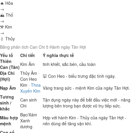
🔥 Hỏa
→
⛰ Thổ
→
⚒ Kim
→
💧 Thủy
Bảng phân tích Can Chi 5 Hành ngày Tân Hợi
Yếu tố
Chi tiết
Ý nghĩa thực tế
Thiên
Kim
Âm
tinh khiết, sắc bén, cầu toàn
Can (Tân)
Địa Chi
Thủy
Âm ·
🐷 Con Heo - biểu trưng đặc tính ngày.
(Hợi)
Con Heo
Kim
·
Thoa
Nạp Âm
Vàng trang sức - mệnh Kim của ngày Tân Hợi.
Xuyến Kim
Tương
Can sinh
Tận dụng ngày này để bắt đầu việc mới - năng
sinh /
Chi
lượng bên trong bạn được vũ trụ tiếp sức.
khắc
Bạc/Xám
Màu hợp
Hợp với hành Kim - Thủy của ngày Tân Hợi -
Xanh
mệnh
nên dùng để tăng vận khí.
dương
Con số