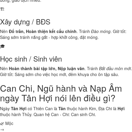
đông, giao dịch nhiều.
🏗️
Xây dựng / BĐS
Nên
Đổ trần, Hoàn thiện kết cấu chính
. Tránh
Đào móng
. Giờ tốt:
Sáng sớm tránh nắng gắt - hợp khởi công, đặt móng.
🎓
Học sinh / Sinh viên
Nên
Hoàn thành bài tập lớn, Nộp luận văn
. Tránh
Bắt đầu môn mới
.
Giờ tốt: Sáng sớm cho việc học mới, đêm khuya cho ôn tập sâu.
Can Chi, Ngũ hành và Nạp Âm
ngày Tân Hợi nói lên điều gì?
Ngày
Tân Hợi
có Thiên Can là
Tân
thuộc hành
Kim
, Địa Chi là
Hợi
thuộc hành
Thủy
. Quan hệ Can - Chi:
Can sinh Chi
.
🌿 Mộc
→