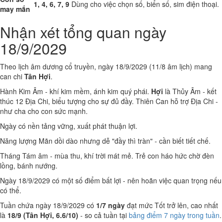
1, 4, 6, 7, 9
Dùng cho việc chọn số, biển số, sim điện thoại.
may mắn
Nhận xét tổng quan ngày
18/9/2029
Theo lịch âm dương cổ truyền, ngày 18/9/2029 (11/8 âm lịch) mang
can chi
Tân Hợi
.
Hành Kim Âm - khí kim mềm, ánh kim quý phái.
Hợi
là Thủy Âm - kết
thúc 12 Địa Chi, biểu tượng cho sự đủ đầy. Thiên Can hỗ trợ Địa Chi -
như cha cho con sức mạnh.
Ngày có nền tảng vững, xuất phát thuận lợi.
Năng lượng Mãn dồi dào nhưng dễ "đầy thì tràn" - cần biết tiết chế.
Tháng Tám âm - mùa thu, khí trời mát mẻ. Trẻ con háo hức chờ đèn
lồng, bánh nướng.
Ngày 18/9/2029 có một số điểm bất lợi - nên hoãn việc quan trọng nếu
có thể.
Tuần chứa ngày 18/9/2029 có
1/7 ngày
đạt mức Tốt trở lên, cao nhất
là
18/9 (Tân Hợi, 6.6/10)
- so cả tuần tại
bảng điểm 7 ngày trong tuần
.