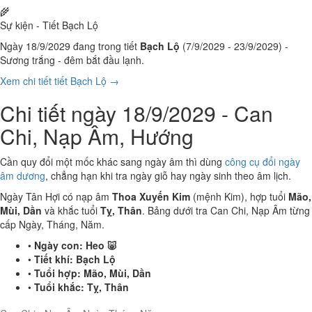
🌾
Sự kiện - Tiết Bạch Lộ
Ngày 18/9/2029 đang trong tiết
Bạch Lộ
(7/9/2029 - 23/9/2029) -
Sương trắng - đêm bắt đầu lạnh.
Xem chi tiết tiết Bạch Lộ →
Chi tiết ngày 18/9/2029 - Can
Chi, Nạp Âm, Hướng
Cần quy đổi một mốc khác sang ngày âm thì dùng
công cụ đổi ngày
âm dương
, chẳng hạn khi tra ngày giỗ hay ngày sinh theo âm lịch.
Ngày Tân Hợi có nạp âm
Thoa Xuyến Kim
(mệnh Kim), hợp tuổi
Mão,
Mùi, Dần
và khắc tuổi
Tỵ, Thân
. Bảng dưới tra Can Chi, Nạp Âm từng
cấp Ngày, Tháng, Năm.
•
Ngày con:
Heo 🐷
•
Tiết khí:
Bạch Lộ
•
Tuổi hợp:
Mão, Mùi, Dần
•
Tuổi khắc:
Tỵ, Thân