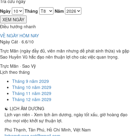
Tra cứu ngày
Ngày
Tháng
Năm
XEM NGÀY
Điều hướng nhanh
VỀ NGÀY HÔM NAY
Ngày Cát · 6.6/10
Trực Mãn (ngày đầy đủ, viên mãn nhưng dễ phát sinh thừa) và gặp
Sao Huyền Vũ hắc đạo nên thuận lợi cho các việc quan trọng.
Trực Mãn · Sao Vỹ
Lịch theo tháng
Tháng 9 năm 2029
Tháng 10 năm 2029
Tháng 11 năm 2029
Tháng 12 năm 2029
☯
LỊCH ÂM DƯƠNG
Lịch vạn niên - Xem lịch âm dương, ngày tốt xấu, giờ hoàng đạo
cho mọi việc khởi sự thuận lợi.
Phú Thạnh, Tân Phú
,
Hồ Chí Minh
,
Việt Nam
lichamduong.net@gmail.com