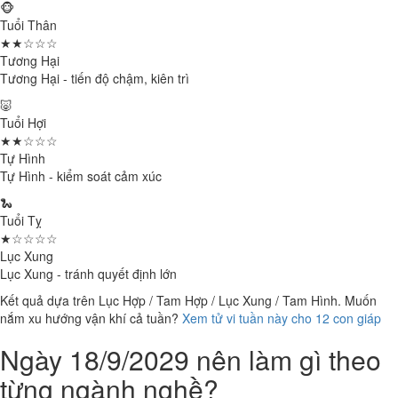
🐵
Tuổi Thân
★★☆☆☆
Tương Hại
Tương Hại - tiến độ chậm, kiên trì
🐷
Tuổi Hợi
★★☆☆☆
Tự Hình
Tự Hình - kiểm soát cảm xúc
🐍
Tuổi Tỵ
★☆☆☆☆
Lục Xung
Lục Xung - tránh quyết định lớn
Kết quả dựa trên Lục Hợp / Tam Hợp / Lục Xung / Tam Hình. Muốn
nắm xu hướng vận khí cả tuần?
Xem tử vi tuần này cho 12 con giáp
Ngày 18/9/2029 nên làm gì theo
từng ngành nghề?