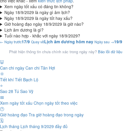
cho việc khác - xem
kiến thức lịch pháp
.
Xem ngày tốt xấu có đáng tin không?
Ngày 18/9/2029 là ngày gì âm lịch?
Ngày 18/9/2029 là ngày tốt hay xấu?
Giờ hoàng đạo ngày 18/9/2029 là giờ nào?
Lịch âm dương là gì?
Tuổi nào hợp - khắc với ngày 18/9/2029?
17/9
Lịch âm dương hôm nay
19/9
← Ngày trước
Quay về
Ngày sau →
Phát hiện thông tin chưa chính xác trong ngày này?
Báo lỗi dữ liệu
🐷
Can chi ngày
Can chi Tân Hợi
🌞
Tiết khí
Tiết Bạch Lộ
⭐
Sao 28 Tú
Sao Vỹ
📅
Xem ngày tốt xấu
Chọn ngày tốt theo việc
🕐
Giờ hoàng đạo
Tra giờ hoàng đạo trong ngày
🗓️
Lịch tháng
Lịch tháng 9/2029 đầy đủ