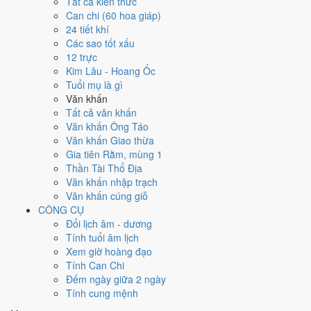
Tất cả kiến thức
Can chi (60 hoa giáp)
Ngày 18/9/2029 tốt hay xấu cho
24 tiết khí
Các sao tốt xấu
việc gì?
12 trực
Kim Lâu - Hoang Ốc
Ngày 18/9/2029 đạt
6.6/10
trung bình cho 7 việc chính: cao nhất là
Tuổi mụ là gì
Mở kho - xuất hàng (10/10)
, thấp nhất là
Học hành - thi cử (4/10)
.
Văn khấn
Trực Mãn (ngày đầy đủ, viên mãn nhưng dễ phát sinh thừa) và gặp
Tất cả văn khấn
Sao Huyền Vũ hắc đạo nên điểm từng việc chênh nhau như bảng
Văn khấn Ông Táo
dưới.
Văn khấn Giao thừa
Gia tiên Rằm, mùng 1
💍
Cưới hỏi - đính hôn
Thần Tài Thổ Địa
4
/10
Trung bình
Văn khấn nhập trạch
Cưới hỏi - đính hôn hôm nay ở
mức trung bình (4/10)
nhờ hợp
Văn khấn cúng giỗ
Sao Vỹ
, nhưng Trực Mãn và Ngày Hắc Đạo kéo giảm điểm.
CÔNG CỤ
Cách tính ngày tốt
Đổi lịch âm - dương
🏪
Khai trương - mở cửa hàng
Tính tuổi âm lịch
8
/10
Rất tốt
Xem giờ hoàng đạo
Khai trương - mở cửa hàng hôm nay ở
mức rất tốt (8/10)
nhờ
Tính Can Chi
hợp
Trực Mãn và Sao Vỹ
, nhưng Ngày Hắc Đạo kéo giảm
Đếm ngày giữa 2 ngày
điểm.
Tính cung mệnh
Cách tính ngày tốt