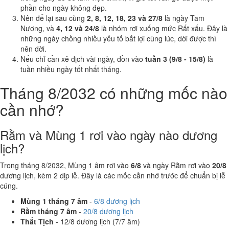
phần cho ngày không đẹp.
Nên để lại sau cùng
2, 8, 12, 18, 23 và 27/8
là ngày Tam
Nương, và
4, 12 và 24/8
là nhóm rơi xuống mức Rất xấu. Đây là
những ngày chồng nhiều yếu tố bất lợi cùng lúc, dời được thì
nên dời.
Nếu chỉ cần xê dịch vài ngày, dồn vào
tuần 3 (9/8 - 15/8)
là
tuần nhiều ngày tốt nhất tháng.
Tháng 8/2032 có những mốc nào
cần nhớ?
Rằm và Mùng 1 rơi vào ngày nào dương
lịch?
Trong tháng 8/2032, Mùng 1 âm rơi vào
6/8
và ngày Rằm rơi vào
20/8
dương lịch, kèm 2 dịp lễ. Đây là các mốc cần nhớ trước để chuẩn bị lễ
cúng.
Mùng 1 tháng 7 âm
-
6/8 dương lịch
Rằm tháng 7 âm
-
20/8 dương lịch
Thất Tịch
- 12/8 dương lịch (7/7 âm)