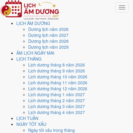
Toggle
navigat
LỊCH ÂM DƯƠNG
Trang chủ
Dương lịch năm 2026
Lịch năm 2032
Dương lịch năm 2027
Tháng 8/2032
Dương lịch năm 2028
Dương lịch năm 2029
Lịch âm dương tháng 8
ÂM LỊCH NGÀY MAI
LỊCH THÁNG
năm 2032 - Tháng Đinh Mùi
Lịch dương tháng 8 năm 2026
Lịch dương tháng 9 năm 2026
Lịch dương tháng 10 năm 2026
Tháng 8/2032 ứng với tháng 6 và 7 âm lịch năm Nhâm Tý. Tháng này
Lịch dương tháng 11 năm 2026
có
10 ngày từ mức Tốt trở lên
và
15 ngày nên tránh
, đẹp nhất là
1,
Lịch dương tháng 12 năm 2026
3 và 14/8
. Rằm rơi vào
20/8
.
Lịch dương tháng 1 năm 2027
Tháng 8/2032 có
31 ngày
, gồm 5 ngày thuộc tháng 6 âm và 26 ngày
Lịch dương tháng 2 năm 2027
thuộc tháng 7 âm. Tháng âm đầu tiên là
Đinh Mùi
, năm Nhâm Tý.
Lịch dương tháng 3 năm 2027
Lịch dương tháng 4 năm 2027
Thang 5 bậc dùng chung với trang chi tiết từng ngày cho ra
4 ngày
LỊCH TUẦN
Rất tốt
và
6 ngày Tốt
. Đối lại là
15 ngày Xấu trở xuống
. Nhóm đẹp
NGÀY TỐT XẤU
nhất rơi vào
1, 3, 14 và 26/8
.
Ngày tốt xấu trong tháng