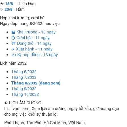
🌟
15/8
- Thiên Đức
✨
20/8
- Rằm
Hợp khai trương, cưới hỏi
Ngày đẹp tháng 8/2032 theo việc
🏪 Khai trương - 13 ngày
💍 Cưới hỏi - 11 ngày
🏗️ Động thổ - 14 ngày
✈️ Xuất hành - 11 ngày
✍️ Ký hợp đồng - 13 ngày
Lịch năm 2032
Tháng 6/2032
Tháng 7/2032
Tháng 8/2032 (đang xem)
Tháng 9/2032
Tháng 10/2032
☯
LỊCH ÂM DƯƠNG
Lịch vạn niên - Xem lịch âm dương, ngày tốt xấu, giờ hoàng đạo
cho mọi việc khởi sự thuận lợi.
Phú Thạnh, Tân Phú
,
Hồ Chí Minh
,
Việt Nam