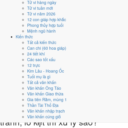
Tử vi hàng ngày
3
Tử vi tuần mới
8/8
Tử vi năm 2026
CN · 3/7 âm
12 con giáp hợp khắc
Bính Tuất
Phong thủy hợp tuổi
★★★★★ 9/10
Mệnh ngũ hành
4
Kiến thức
14/8
Tất cả kiến thức
T7 · 9/7 âm
Can chi (60 hoa giáp)
Nhâm Thìn
24 tiết khí
★★★★★ 9/10
Các sao tốt xấu
5
12 trực
26/8
Kim Lâu - Hoang Ốc
T5 · 21/7 âm
Tuổi mụ là gì
Giáp Thìn
Tất cả văn khấn
★★★★★ 9/10
Văn khấn Ông Táo
Điểm chấm từ Trực, sao Nhị Thập Bát Tú, Hoàng Đạo - Hắc Đạo và
Văn khấn Giao thừa
ngày cấm kỵ của riêng việc này
Bảng ngày khai trương cả năm
Gia tiên Rằm, mùng 1
Thần Tài Thổ Địa
Tháng 8/2032 có ngày nào nên
Văn khấn nhập trạch
Văn khấn cúng giỗ
tránh, lỡ kẹt thì xử lý sao?