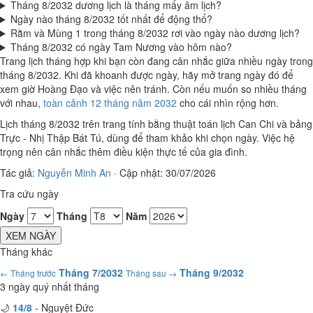
Tháng 8/2032 dương lịch là tháng mấy âm lịch?
Ngày nào tháng 8/2032 tốt nhất để động thổ?
Rằm và Mùng 1 trong tháng 8/2032 rơi vào ngày nào dương lịch?
Tháng 8/2032 có ngày Tam Nương vào hôm nào?
Trang lịch tháng hợp khi bạn còn đang cân nhắc giữa nhiều ngày trong
tháng 8/2032. Khi đã khoanh được ngày, hãy mở trang ngày đó để
xem giờ Hoàng Đạo và việc nên tránh. Còn nếu muốn so nhiều tháng
với nhau,
toàn cảnh 12 tháng năm 2032
cho cái nhìn rộng hơn.
Lịch tháng 8/2032 trên trang tính bằng thuật toán lịch Can Chi và bảng
Trực - Nhị Thập Bát Tú, dùng để tham khảo khi chọn ngày. Việc hệ
trọng nên cân nhắc thêm điều kiện thực tế của gia đình.
Tác giả:
Nguyễn Minh An
·
Cập nhật: 30/07/2026
Tra cứu ngày
Ngày
Tháng
Năm
XEM NGÀY
Tháng khác
Tháng 7/2032
Tháng 9/2032
← Tháng trước
Tháng sau →
3 ngày quý nhất tháng
🌙
14/8
- Nguyệt Đức