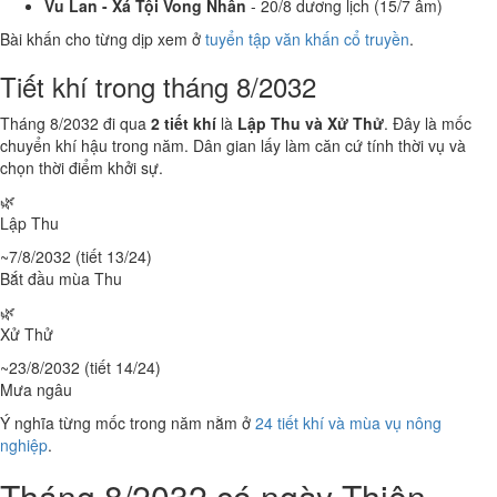
Vu Lan - Xá Tội Vong Nhân
- 20/8 dương lịch (15/7 âm)
Bài khấn cho từng dịp xem ở
tuyển tập văn khấn cổ truyền
.
Tiết khí trong tháng 8/2032
Tháng 8/2032 đi qua
2 tiết khí
là
Lập Thu và Xử Thử
. Đây là mốc
chuyển khí hậu trong năm. Dân gian lấy làm căn cứ tính thời vụ và
chọn thời điểm khởi sự.
🌿
Lập Thu
~7/8/2032 (tiết 13/24)
Bắt đầu mùa Thu
🌿
Xử Thử
~23/8/2032 (tiết 14/24)
Mưa ngâu
Ý nghĩa từng mốc trong năm nằm ở
24 tiết khí và mùa vụ nông
nghiệp
.
Tháng 8/2032 có ngày Thiên