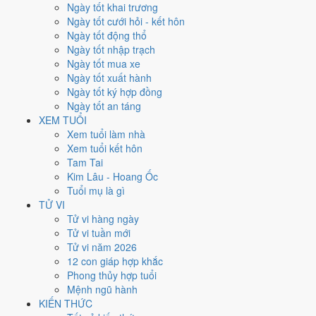
Xét theo từng việc,
động thổ
rộng cửa nhất với
14 ngày
đạt từ 6/10.
Ngày tốt khai trương
Xuất hành
hẹp nhất, chỉ
11 ngày
. Việc nào kén ngày thì nên chốt lịch
Ngày tốt cưới hỏi - kết hôn
sớm.
Ngày tốt động thổ
Ngày tốt nhập trạch
4
Ngày tốt mua xe
Ngày rất tốt
Ngày tốt xuất hành
6
Ngày tốt ký hợp đồng
Ngày tốt
Ngày tốt an táng
15
XEM TUỔI
Ngày xấu
Xem tuổi làm nhà
4
Xem tuổi kết hôn
Ngày quý hiếm
Tam Tai
Kim Lâu - Hoang Ốc
Lịch âm dương tháng 8/2032 chi
Tuổi mụ là gì
tiết từng ngày
TỬ VI
Tử vi hàng ngày
Tử vi tuần mới
Tháng
Năm
XEM
Tử vi năm 2026
Lưới lịch dưới đây trải đủ
31 ngày
của tháng 8/2032. Mỗi ô ghi ngày
12 con giáp hợp khắc
dương, ngày âm và can chi ngày, tô màu theo 5 mức. Tháng này có
Phong thủy hợp tuổi
10 ngày từ mức Tốt trở lên
và
15 ngày từ mức Xấu trở xuống
.
Mệnh ngũ hành
T2
T3
T4
T5
T6
T7
CN
KIẾN THỨC