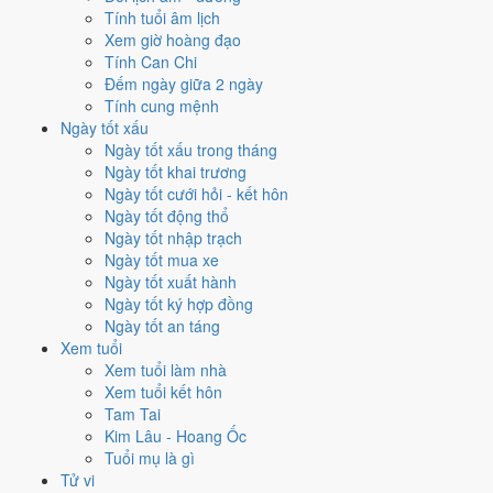
Ngày nào đẹp nhất tháng 8/2032
Tính tuổi âm lịch
Xem giờ hoàng đạo
để cưới hỏi, khai trương?
Tính Can Chi
Đếm ngày giữa 2 ngày
Mỗi việc chấm theo bộ Trực và sao 28 Tú riêng nên ngày đẹp của
Tính cung mệnh
từng việc không trùng nhau. Tháng 8/2032 rộng cửa nhất cho
động
Ngày tốt xấu
thổ
với
14 ngày
đạt từ 6/10, cao nhất là
1/8
. Hẹp nhất là
xuất hành
,
Ngày tốt xấu trong tháng
chỉ
11 ngày
.
Ngày tốt khai trương
Ngày tốt cưới hỏi - kết hôn
🏪 Khai trương
13
💍 Cưới hỏi
11
🏗️ Động thổ
14
Ngày tốt động thổ
✈️ Xuất hành
11
✍️ Ký hợp đồng
13
Ngày tốt nhập trạch
🏪 Khai trương
- 13 ngày đạt từ 6/10 trở lên trong tháng 8/2032
Ngày tốt mua xe
Ngày tốt xuất hành
1
Ngày tốt ký hợp đồng
1/8
Ngày tốt an táng
CN · 26/6 âm
Xem tuổi
Kỷ Mão
Xem tuổi làm nhà
★★★★★ 9/10
Xem tuổi kết hôn
2
Tam Tai
3/8
Kim Lâu - Hoang Ốc
T3 · 28/6 âm
Tuổi mụ là gì
Tân Tỵ
Tử vi
★★★★★ 9/10