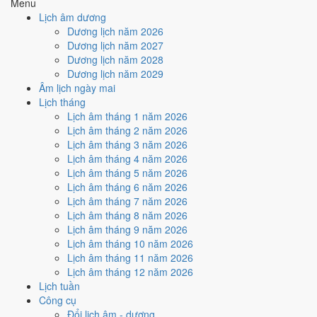
Tý
Menu
Hắc
Lịch âm dương
Rất tốt
Tốt
Bình thường
Xấu
Rất xấu
★ Thiên Đức · ✨ Thiên Xá (quý
Dương lịch năm 2026
hiếm)
Dương lịch năm 2027
Dương lịch năm 2028
Tuần nào trong tháng 8/2032
Dương lịch năm 2029
nhiều ngày tốt nhất?
Âm lịch ngày mai
Lịch tháng
Lịch âm tháng 1 năm 2026
Ngày tốt tháng 8/2032 dồn về
tuần 3 (9/8 - 15/8)
với
4 ngày
từ mức
Lịch âm tháng 2 năm 2026
Tốt trở lên. Kém nhất là
tuần 2 (2/8 - 8/8)
với
4 ngày xấu
. Lịch còn xê
Lịch âm tháng 3 năm 2026
dịch được thì đặt việc lớn vào tuần 3, né tuần 2.
Lịch âm tháng 4 năm 2026
Muốn xem sát hơn từng ngày trong một tuần, mở
lịch tuần hiện tại
.
Lịch âm tháng 5 năm 2026
Lịch âm tháng 6 năm 2026
Bảng thống kê ngày tốt xấu theo tuần
Lịch âm tháng 7 năm 2026
Lịch âm tháng 8 năm 2026
Tuần
Ngày dương
Tốt
Xấu
Phân bố
Đánh giá
Lịch âm tháng 9 năm 2026
Tuần 1
1/8 - 1/8
1
0
✅ Tốt
Lịch âm tháng 10 năm 2026
Tuần 2
2/8 - 8/8
2
4
⚠️ Nhiều ngày xấu nhất
Lịch âm tháng 11 năm 2026
Tuần 3
9/8 - 15/8
4
3
✅ Tốt nhất tháng
Lịch âm tháng 12 năm 2026
Tuần 4
16/8 - 22/8
2
3
⚠️ Cần thận trọng
Lịch tuần
Tuần 5
23/8 - 29/8
1
3
⚠️ Cần thận trọng
Công cụ
Tuần 6
30/8 - 31/8
0
2
⚠️ Cần thận trọng
Đổi lịch âm - dương