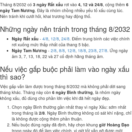
Tháng 8/2032 có
3 ngày Rất xấu
rơi vào
4, 12 và 24/8
, cộng thêm
6
ngày Tam Nương
. Đây là nhóm chồng nhiều yếu tố xấu cùng lúc.
Nên tránh khi cưới hỏi, khai trương hay động thổ.
Những ngày nên tránh trong tháng 8/2032
Ngày Rất xấu
-
4/8
,
12/8
,
24/8
. Điểm trung bình các việc chính
rơi xuống mức thấp nhất của thang 5 bậc.
Ngày Tam Nương
-
2/8
,
8/8
,
12/8
,
18/8
,
23/8
,
27/8
. Ứng ngày
âm 3, 7, 13, 18, 22 và 27 cố định hằng tháng âm.
Nếu việc gấp buộc phải làm vào ngày xấu
thì sao?
Việc gấp vẫn làm được trong tháng 8/2032 mà không phải dời sang
tháng khác. Tháng này còn
6 ngày Bình thường
, là nhóm ngày
không xấu, đủ dùng cho phần lớn việc khi đã hết ngày đẹp.
Chọn ngày Bình thường gần nhất thay vì ngày Xấu: sớm nhất
trong tháng là
2/8
. Ngày Bình thường không có sát khí nặng, chỉ
là không được cộng thêm phần thuận.
Nếu buộc đúng ngày đã định, hãy chọn khung
giờ Hoàng Đạo
trong ngày đó để làm việc chính, vì giờ tốt vẫn gỡ được một