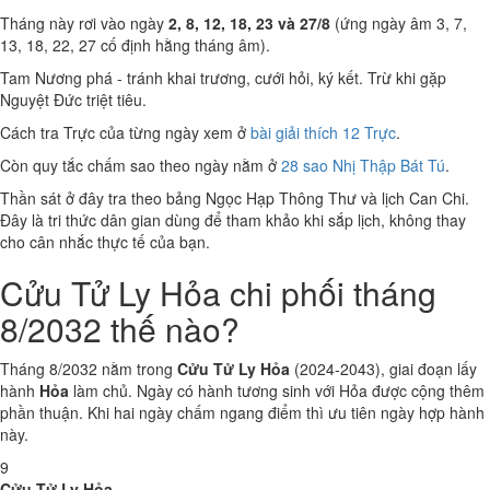
Tháng này rơi vào ngày
2, 8, 12, 18, 23 và 27/8
(ứng ngày âm 3, 7,
13, 18, 22, 27 cố định hằng tháng âm).
Tam Nương phá - tránh khai trương, cưới hỏi, ký kết. Trừ khi gặp
Nguyệt Đức triệt tiêu.
Cách tra Trực của từng ngày xem ở
bài giải thích 12 Trực
.
Còn quy tắc chấm sao theo ngày nằm ở
28 sao Nhị Thập Bát Tú
.
Thần sát ở đây tra theo bảng Ngọc Hạp Thông Thư và lịch Can Chi.
Đây là tri thức dân gian dùng để tham khảo khi sắp lịch, không thay
cho cân nhắc thực tế của bạn.
Cửu Tử Ly Hỏa chi phối tháng
8/2032 thế nào?
Tháng 8/2032 nằm trong
Cửu Tử Ly Hỏa
(2024-2043), giai đoạn lấy
hành
Hỏa
làm chủ. Ngày có hành tương sinh với Hỏa được cộng thêm
phần thuận. Khi hai ngày chấm ngang điểm thì ưu tiên ngày hợp hành
này.
9
Cửu Tử Ly Hỏa