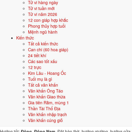
Tử vi hàng ngày
bộ chữ Hán thuộc hành bản mệnh hoặc hành tương sinh; tránh bộ chữ
Tử vi tuần mới
thuộc hành tương khắc. Dưới đây là gợi ý cho
Nam
:
Tử vi năm 2026
12 con giáp hợp khắc
👦 Nam
👧 Nữ
Phong thủy hợp tuổi
Mệnh ngũ hành
Gợi ý tên đẹp cho Nam mệnh Mộc:
Kiến thức
Tất cả kiến thức
Quang Lâm
Bảo Sơn
Tùng Lâm
Đan Mộc
Tuệ Lâm
Can chi (60 hoa giáp)
24 tiết khí
Sinh năm 2011 hợp gì - kỵ gì
Các sao tốt xấu
12 trực
Người sinh năm
2011
mệnh
Mộc
hợp các yếu tố thuộc bản mệnh và
Kim Lâu - Hoang Ốc
tương sinh, kỵ các yếu tố tương khắc. Cụ thể trên 5 phương diện:
Tuổi mụ là gì
Tất cả văn khấn
Sinh năm 2011 hợp màu gì?
Văn khấn Ông Táo
Văn khấn Giao thừa
Người mệnh
Mộc
sinh năm 2011 nên ưu tiên các màu thuộc bản
Gia tiên Rằm, mùng 1
mệnh và màu tương sinh:
Xanh lá, Xanh lục
. Dùng cho quần áo, xe,
Thần Tài Thổ Địa
sơn nhà, vật phẩm phong thuỷ.
Văn khấn nhập trạch
Sinh năm 2011 hợp hướng nào?
Văn khấn cúng giỗ
Hướng tốt:
Đông, Đông Nam
. Đặt bàn thờ, hướng giường, hướng cửa