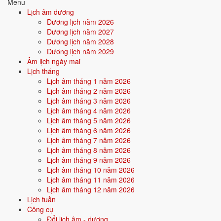
Menu
Quan hệ Can × Chi (Kim khắc Mộc):
Can Kim khắc Chi Mộc - bản
Lịch âm dương
thân chế ngự hoàn cảnh. Tính cách mạnh mẽ, kiểm soát cao, dễ làm
Dương lịch năm 2026
lãnh đạo.
Dương lịch năm 2027
Dương lịch năm 2028
Điểm mạnh:
Quyết đoán, có khả năng dẫn dắt, biết cách áp đặt
Dương lịch năm 2029
và đạt mục tiêu.
Âm lịch ngày mai
Lịch tháng
Điểm cần lưu ý:
Dễ va chạm, đối lập với hoàn cảnh, cần học
Lịch âm tháng 1 năm 2026
cách hòa hợp.
Lịch âm tháng 2 năm 2026
Lịch âm tháng 3 năm 2026
Lịch âm tháng 4 năm 2026
Bối cảnh vận khí khi sinh năm 2011
Lịch âm tháng 5 năm 2026
Người sinh năm
2011
rơi vào
Vận 8 - Bát Bạch Thổ
(2004-2023)
Lịch âm tháng 6 năm 2026
trong chu kỳ Tam Nguyên Cửu Vận. Mệnh Mộc sinh trong Vận 8 Bát
Lịch âm tháng 7 năm 2026
Bạch Thổ (Thổ) - mộc khắc thổ: bản mệnh phải vượt qua thử thách
Lịch âm tháng 8 năm 2026
của thời đại để khẳng định mình, nhưng nếu vượt được sẽ tạo nên dấu
Lịch âm tháng 9 năm 2026
ấn rất riêng.
Lịch âm tháng 10 năm 2026
Lịch âm tháng 11 năm 2026
Lịch âm tháng 12 năm 2026
Tính chất vận:
Tích lũy, bất động sản - Vận tích trữ tài sản, bất
Lịch tuần
động sản, đô thị hoá.
Công cụ
Quan hệ mệnh × vận:
Mộc khắc Thổ.
Đổi lịch âm - dương