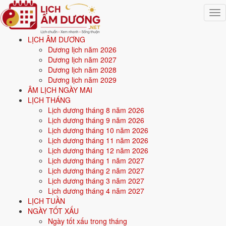
Togg
navig
LỊCH ÂM DƯƠNG
Trang chủ
Dương lịch năm 2026
Mệnh ngũ hành
Dương lịch năm 2027
Sinh năm 2011
Dương lịch năm 2028
Dương lịch năm 2029
🌿
ÂM LỊCH NGÀY MAI
LỊCH THÁNG
Lịch dương tháng 8 năm 2026
Sinh năm
2011
mệnh gì? Tân Mão Tùng Bách Mộc -
Lịch dương tháng 9 năm 2026
mệnh Mộc
Lịch dương tháng 10 năm 2026
Lịch dương tháng 11 năm 2026
Người sinh năm
2011
là tuổi
Tân Mão
(con Mèo), nạp âm
Tùng Bách
Lịch dương tháng 12 năm 2026
Mộc
-
Gỗ tùng bách
, mệnh
Mộc
. Năm
2026
16 tuổi mụ
(15 tuổi
Lịch dương tháng 1 năm 2027
dương).
Lịch dương tháng 2 năm 2027
Lịch dương tháng 3 năm 2027
Lịch dương tháng 4 năm 2027
Sinh năm
2011
(Tân Mão, con Mèo) thuộc mệnh
Mộc
- nạp âm
Tùng
LỊCH TUẦN
Bách Mộc
.
NGÀY TỐT XẤU
Ngày tốt xấu trong tháng
Màu hợp:
Xanh lá, Xanh lục.
Hướng hợp:
Đông, Đông Nam.