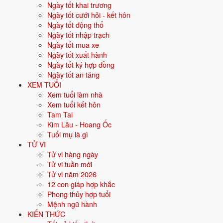
Ngày tốt khai trương
Vận khí khi sinh:
Vận 8 Bát Bạch Thổ (2004-2023) - Tích lũy, bất
Ngày tốt cưới hỏi - kết hôn
động sản.
Ngày tốt động thổ
Năm
2026
:
16 tuổi mụ, năm Bính Ngọ - Bình hoà với Thái Tuế.
Ngày tốt nhập trạch
Ngày tốt mua xe
Ngày tốt xuất hành
Sinh năm 2011 là tuổi gì, mệnh gì?
Ngày tốt ký hợp đồng
Ngày tốt an táng
Người sinh năm
2011
là tuổi
Tân Mão
- con Mèo, nạp âm
Tùng Bách
XEM TUỔI
Mộc
, mệnh
Mộc
. Màu hợp gồm Xanh lá, Xanh lục; hướng hợp là
Xem tuổi làm nhà
Đông, Đông Nam. Bảng dưới đây tóm tắt 10 chỉ số cốt lõi:
Xem tuổi kết hôn
Tam Tai
Năm sinh dương
2011
Kim Lâu - Hoang Ốc
lịch
Tuổi mụ là gì
TỬ VI
Can chi
Tân Mão
(Âm Kim - Mộc)
Tử vi hàng ngày
Tử vi tuần mới
Con giáp
Mão - Con Mèo
Tử vi năm 2026
12 con giáp hợp khắc
Nạp âm
Tùng Bách Mộc
(Gỗ tùng bách)
Phong thủy hợp tuổi
Mệnh ngũ hành
Mệnh ngũ hành
🌿
Mộc
KIẾN THỨC