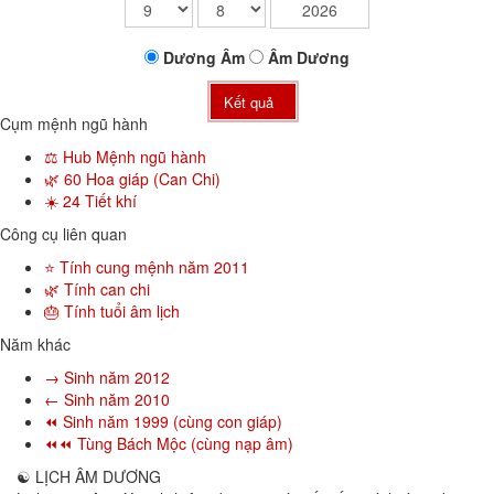
Dương
Âm
Âm
Dương
Kết quả
Cụm mệnh ngũ hành
⚖️ Hub Mệnh ngũ hành
🌿 60 Hoa giáp (Can Chi)
☀️ 24 Tiết khí
Công cụ liên quan
⭐ Tính cung mệnh năm 2011
🌿 Tính can chi
🎂 Tính tuổi âm lịch
Năm khác
→ Sinh năm 2012
← Sinh năm 2010
⏪ Sinh năm 1999 (cùng con giáp)
⏪⏪ Tùng Bách Mộc (cùng nạp âm)
☯
LỊCH ÂM DƯƠNG