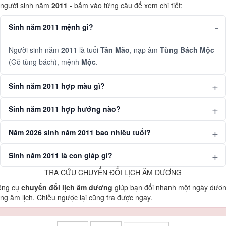
người sinh năm
2011
- bấm vào từng câu để xem chi tiết:
Sinh năm 2011 mệnh gì?
Người sinh năm
2011
là tuổi
Tân Mão
, nạp âm
Tùng Bách Mộc
(Gỗ tùng bách), mệnh
Mộc
.
Sinh năm 2011 hợp màu gì?
Sinh năm 2011 hợp hướng nào?
Năm 2026 sinh năm 2011 bao nhiêu tuổi?
Sinh năm 2011 là con giáp gì?
TRA CỨU CHUYỂN ĐỔI LỊCH ÂM DƯƠNG
ông cụ
chuyển đổi lịch âm dương
giúp bạn đổi nhanh một ngày dươ
ng âm lịch. Chiều ngược lại cũng tra được ngay.