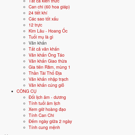
Tất cả kiến thức
Màu hợp
Xanh lá
Xanh lục
Can chi (60 hoa giáp)
24 tiết khí
Hướng hợp
Đông, Đông Nam
Các sao tốt xấu
12 trực
Hành tương sinh
Thủy (Thủy sinh Mộc); Hỏa (Mộc sinh
Kim Lâu - Hoang Ốc
Hỏa)
Tuổi mụ là gì
Văn khấn
Hành tương khắc
Kim (Kim khắc Mộc); Thổ (Mộc khắc Thổ)
Tất cả văn khấn
Văn khấn Ông Táo
Tuổi năm 2026
16 tuổi mụ / 15 tuổi dương - Thiếu niên
Văn khấn Giao thừa
Gia tiên Rằm, mùng 1
Thần Tài Thổ Địa
Ý nghĩa nạp âm Tùng Bách Mộc
Văn khấn nhập trạch
Văn khấn cúng giỗ
Người sinh năm
2011
mang nạp âm
Tùng Bách Mộc
- biểu tượng cho
CÔNG CỤ
Gỗ tùng bách
. Đây là một trong các nạp âm thuộc hành
Mộc
trong
Đổi lịch âm - dương
vòng 60 hoa giáp.
Tính tuổi âm lịch
Tượng trưng cho cây cối, sự phát triển, sinh sôi. Người mệnh Mộc
Xem giờ hoàng đạo
nhân hậu, sáng tạo, linh hoạt.
Tính Can Chi
Đếm ngày giữa 2 ngày
Tìm hiểu chi tiết nạp âm Tùng Bách Mộc: màu hợp, hướng tốt, năm
Tính cung mệnh
sinh, tương sinh tương khắc →