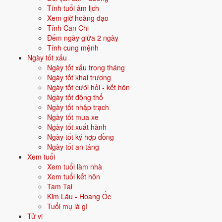
Tính tuổi âm lịch
Xem giờ hoàng đạo
Vận năm 2026 Bính Ngọ cho người sinh năm 2011
Tính Can Chi
Đếm ngày giữa 2 ngày
Năm
2026
(Bính Ngọ), người tuổi
Mão
(sinh năm 2011) ở
tuổi 16
mụ -
Tính cung mệnh
thuộc nhóm
Thiếu niên
. Quan hệ với Thái Tuế năm xem:
Bình hoà
Ngày tốt xấu
với Thái Tuế
.
Ngày tốt xấu trong tháng
Ngày tốt khai trương
Năm tương đối ổn định - không có biến động lớn về vận khí.
Ngày tốt cưới hỏi - kết hôn
Ngày tốt động thổ
Ngày tốt nhập trạch
Năm 2026 người sinh năm 2011 nên tập trung gì?
Ngày tốt mua xe
Ở độ tuổi
15 (Thiếu niên)
, người sinh năm 2011 nên ưu tiên các chủ
Ngày tốt xuất hành
đề sau:
Ngày tốt ký hợp đồng
Ngày tốt an táng
Hướng nghiệp tương lai
Tính cách đặc trưng
Xem tuổi
Xem tuổi làm nhà
Xem tuổi kết hôn
Chọn ngành học cấp 3
Định hướng đại học
Tam Tai
Kim Lâu - Hoang Ốc
Đặt tên cho người sinh năm 2011 mệnh Mộc
Tuổi mụ là gì
Tử vi
Khi đặt tên cho người sinh năm
2011
mệnh
Mộc
, nên chọn các tên có