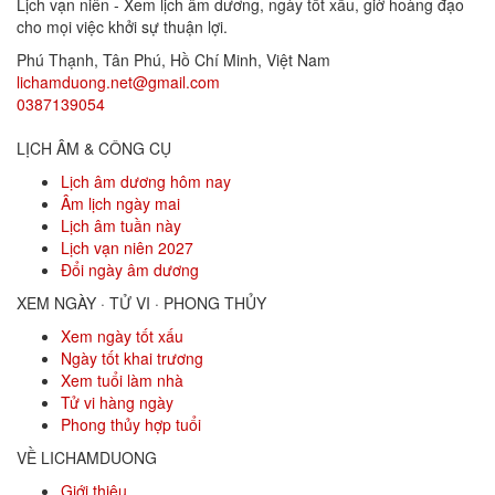
Lịch vạn niên - Xem lịch âm dương, ngày tốt xấu, giờ hoàng đạo
cho mọi việc khởi sự thuận lợi.
Phú Thạnh, Tân Phú
,
Hồ Chí Minh
,
Việt Nam
lichamduong.net@gmail.com
0387139054
LỊCH ÂM & CÔNG CỤ
Lịch âm dương hôm nay
Âm lịch ngày mai
Lịch âm tuần này
Lịch vạn niên 2027
Đổi ngày âm dương
XEM NGÀY · TỬ VI · PHONG THỦY
Xem ngày tốt xấu
Ngày tốt khai trương
Xem tuổi làm nhà
Tử vi hàng ngày
Phong thủy hợp tuổi
VỀ LICHAMDUONG
Giới thiệu