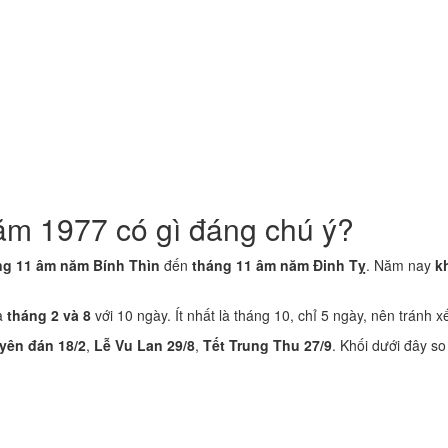
ăm 1977 có gì đáng chú ý?
ng 11 âm năm Bính Thìn
đến
tháng 11 âm năm Đinh Tỵ
. Năm nay
k
là
tháng 2 và 8
với 10 ngày. Ít nhất là tháng 10, chỉ 5 ngày, nên tránh x
yên đán 18/2
,
Lễ Vu Lan 29/8
,
Tết Trung Thu 27/9
. Khối dưới đây s