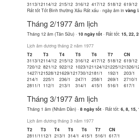
31
13/12
1
14/12
2
15/12
3
16/12
4
17/12
5
18/12
6
19/12
Rất tốt
Tốt
Bình thường
Xấu
Rất xấu
· ngày âm in
vàng
l
Tháng 2/1977 âm lịch
Tháng 12 âm (Tân Sửu) ·
10 ngày tốt
· Rất tốt:
15, 22, 2
Lịch âm dương tháng 2 năm 1977
T2
T3
T4
T5
T6
T7
CN
31
13/12
1
14/12
2
15/12
3
16/12
4
17/12
5
18/12
6
19/12
7
20/12
8
21/12
9
22/12
10
23/12
11
24/12
12
25/12
13
26/1
14
27/12
15
28/12
16
29/12
17
30/12
18
1/1
19
2/1
20
3/1
21
4/1
22
5/1
23
6/1
24
7/1
25
8/1
26
9/1
27
10/1
28
11/1
1
12/1
2
13/1
3
14/1
4
15/1
5
16/1
6
17/1
Tháng 3/1977 âm lịch
Tháng 1 âm (Nhâm Dần) ·
8 ngày tốt
· Rất tốt:
6, 8, 15,
Lịch âm dương tháng 3 năm 1977
T2
T3
T4
T5
T6
T7
CN
28
11/1
1
12/1
2
13/1
3
14/1
4
15/1
5
16/1
6
17/1