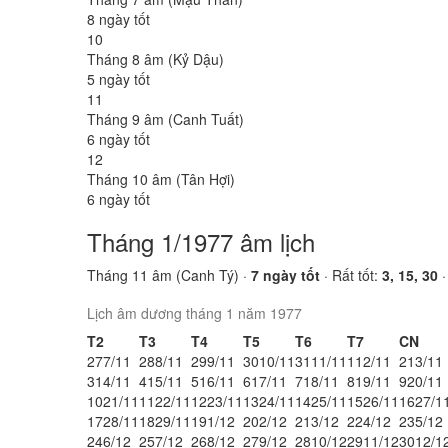
8 ngày tốt
10
Tháng 8 âm (Kỷ Dậu)
5 ngày tốt
11
Tháng 9 âm (Canh Tuất)
6 ngày tốt
12
Tháng 10 âm (Tân Hợi)
6 ngày tốt
Tháng 1/1977 âm lịch
Tháng 11 âm (Canh Tý) ·
7 ngày tốt
· Rất tốt:
3, 15, 30
Lịch âm dương tháng 1 năm 1977
T2
T3
T4
T5
T6
T7
CN
27
7/11
28
8/11
29
9/11
30
10/11
31
11/11
1
12/11
2
13/11
3
14/11
4
15/11
5
16/11
6
17/11
7
18/11
8
19/11
9
20/11
10
21/11
11
22/11
12
23/11
13
24/11
14
25/11
15
26/11
16
27/1
17
28/11
18
29/11
19
1/12
20
2/12
21
3/12
22
4/12
23
5/12
24
6/12
25
7/12
26
8/12
27
9/12
28
10/12
29
11/12
30
12/1