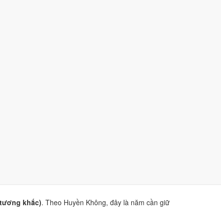
à
sao Hắc Đạo
.
iện Phương Thư
. Dùng để tham khảo khi chọn thời điểm,
(tương khắc)
. Theo Huyền Không, đây là năm cần giữ