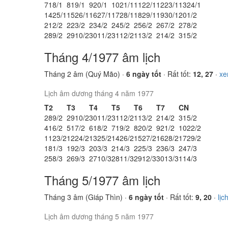
7
18/1
8
19/1
9
20/1
10
21/1
11
22/1
12
23/1
13
24/1
14
25/1
15
26/1
16
27/1
17
28/1
18
29/1
19
30/1
20
1/2
21
2/2
22
3/2
23
4/2
24
5/2
25
6/2
26
7/2
27
8/2
28
9/2
29
10/2
30
11/2
31
12/2
1
13/2
2
14/2
3
15/2
Tháng 4/1977 âm lịch
Tháng 2 âm (Quý Mão) ·
6 ngày tốt
· Rất tốt:
12, 27
·
xe
Lịch âm dương tháng 4 năm 1977
T2
T3
T4
T5
T6
T7
CN
28
9/2
29
10/2
30
11/2
31
12/2
1
13/2
2
14/2
3
15/2
4
16/2
5
17/2
6
18/2
7
19/2
8
20/2
9
21/2
10
22/2
11
23/2
12
24/2
13
25/2
14
26/2
15
27/2
16
28/2
17
29/2
18
1/3
19
2/3
20
3/3
21
4/3
22
5/3
23
6/3
24
7/3
25
8/3
26
9/3
27
10/3
28
11/3
29
12/3
30
13/3
1
14/3
Tháng 5/1977 âm lịch
Tháng 3 âm (Giáp Thìn) ·
6 ngày tốt
· Rất tốt:
9, 20
·
lịc
Lịch âm dương tháng 5 năm 1977