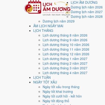
LỊCH ÂM DƯƠNG
Dương lịch năm 2026
Dương lịch năm 2027
Dương lịch năm 2028
Dương lịch năm 2029
Trang chủ
ÂM LỊCH NGÀY MAI
Lịch năm 1977
LỊCH THÁNG
Lịch âm dương năm 19
Lịch dương tháng 8 năm 2026
Lịch dương tháng 9 năm 2026
Lịch dương tháng 10 năm 2026
Tác giả:
Nguyễn Minh An
·
Cập nhật: 30/07/2026
Lịch dương tháng 11 năm 2026
Lịch dương tháng 12 năm 2026
Năm
1977 (Đinh Tỵ)
, Tết Nguyên đán vào
18/2/1977
.
Lịch dương tháng 1 năm 2027
Năm
Đinh Tỵ 1977
có Thiên Can Đinh hành Hỏa, Địa Ch
Lịch dương tháng 2 năm 2027
Lịch dương tháng 3 năm 2027
Cả năm có
86 ngày đạt mức Tốt trở lên
, dồn nhiều nh
Lịch dương tháng 4 năm 2027
Đạo.
LỊCH TUẦN
Tết Nguyên đán rơi vào
18/2/1977
. Về phong thủy, sao
NGÀY TỐT XẤU
lễ giải đầu năm.
Ngày tốt xấu trong tháng
Ngày tốt khai trương
86
Ngày tốt cưới hỏi - kết hôn
Ngày tốt trở lên
Ngày tốt động thổ
115