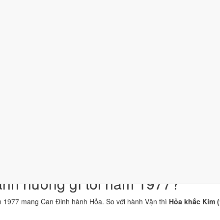
nh thuộc hành Hỏa, là khí chủ đạo của năm 1977.
huộc hành Hỏa; đặt cạnh Can Đinh thì cùng hành Hỏa (tỷ hòa).
a cát", thuộc hành Thổ, ứng với cặp can chi Bính Thìn và Đinh Tỵ.
hái Tuế. Tuổi xung Thái Tuế cần lễ giải đầu năm.
n khí, dùng cho trang phục, vật phẩm phong thủy.
thành phần, xét riêng bộ sao ngày. Xem cơ chế ở bài
sao Hoàng Đạo
v
n niệm dân gian. Nguồn tham chiếu:
Tam Mệnh Thông Hội
và
Hiệp Kỷ B
ảnh hưởng gì tới năm 1977?
m 1977 mang Can Đinh hành Hỏa. So với hành Vận thì
Hỏa khắc Kim 