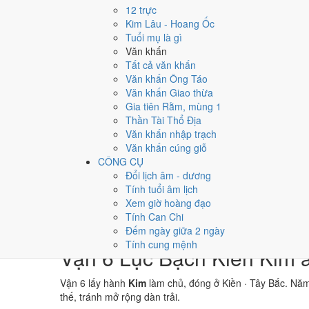
→
12 trực
⛰ Thổ
Kim Lâu - Hoang Ốc
→
Tuổi mụ là gì
⚒ Kim
Văn khấn
→
Tất cả văn khấn
💧 Thủy
Văn khấn Ông Táo
Văn khấn Giao thừa
Bảng phân tích Can Chi năm Đinh Tỵ
Gia tiên Rằm, mùng 1
Yếu tố
Chi tiết
Ý nghĩa
Thần Tài Thổ Địa
Thiên Can (Đinh)
Hỏa
Dương
Thiên Can Đi
Văn khấn nhập trạch
Địa Chi (Tỵ)
Hỏa
Dương · Con Tỵ
Địa Chi Tỵ t
Văn khấn cúng giỗ
Nạp Âm
Thổ
· Sa Trung Thổ
Nghĩa "Đất ph
CÔNG CỤ
Thái Tuế
Hỏa
Tỵ (chính cung)
Tuổi Tỵ hợp T
Đổi lịch âm - dương
Màu hợp năm
Đỏ
Xanh lá
Kích hoạt vậ
Tính tuổi âm lịch
Hoàng Đạo / Hắc Đạo
183
/
182
ngày
Một tiêu chí 
Xem giờ hoàng đạo
Luận giải ngũ hành, Thái Tuế và màu hợp ở trên là qua
Tính Can Chi
không phải kết luận khoa học.
Đếm ngày giữa 2 ngày
Tính cung mệnh
Vận 6 Lục Bạch Kiền Kim 
Vận 6 lấy hành
Kim
làm chủ, đóng ở Kiền · Tây Bắc. Nă
thế, tránh mở rộng dàn trải.