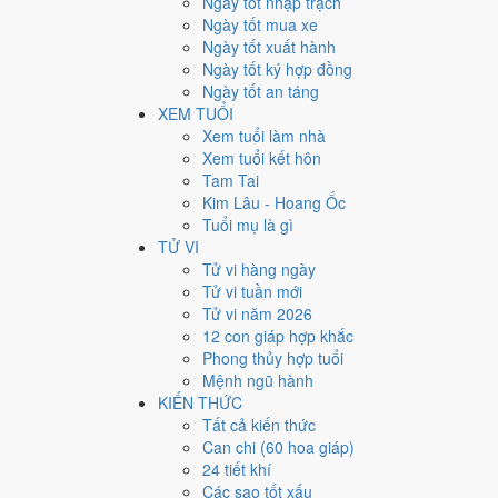
Ngày tốt nhập trạch
Ngày bình thường
Ngày tốt mua xe
164
Ngày tốt xuất hành
Ngày xấu
Ngày tốt ký hợp đồng
24
Ngày tốt an táng
Tiết khí
XEM TUỔI
Năm 1977 là năm con gì, 
Xem tuổi làm nhà
Xem tuổi kết hôn
Tam Tai
Năm 1977 là năm
Đinh Tỵ
, Nạp Âm
Sa Trung Thổ
hành
Kim Lâu - Hoang Ốc
tính cặp can chi này nằm ở bài
can chi Đinh Tỵ
.
Tuổi mụ là gì
1977
TỬ VI
Đinh Tỵ
Tử vi hàng ngày
Can chi
Tử vi tuần mới
Đinh Tỵ (Hỏa × Hỏa)
Tử vi năm 2026
Nạp âm
12 con giáp hợp khắc
Sa Trung Thổ
Phong thủy hợp tuổi
Vận khí
Mệnh ngũ hành
Lục Bạch Kiền Kim
KIẾN THỨC
Tất cả kiến thức
🌿 Mộc
Can chi (60 hoa giáp)
→
24 tiết khí
🔥 Hỏa
Các sao tốt xấu