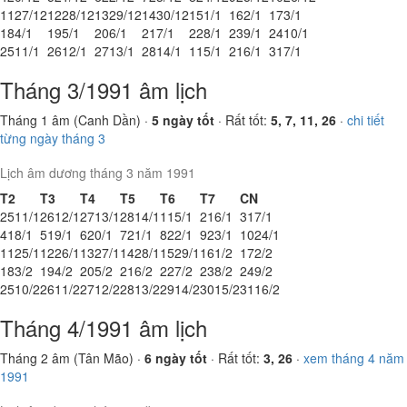
11
27/12
12
28/12
13
29/12
14
30/12
15
1/1
16
2/1
17
3/1
18
4/1
19
5/1
20
6/1
21
7/1
22
8/1
23
9/1
24
10/1
25
11/1
26
12/1
27
13/1
28
14/1
1
15/1
2
16/1
3
17/1
Tháng 3/1991 âm lịch
Tháng 1 âm (Canh Dần) ·
5 ngày tốt
· Rất tốt:
5, 7, 11, 26
·
chi tiết
từng ngày tháng 3
Lịch âm dương tháng 3 năm 1991
T2
T3
T4
T5
T6
T7
CN
25
11/1
26
12/1
27
13/1
28
14/1
1
15/1
2
16/1
3
17/1
4
18/1
5
19/1
6
20/1
7
21/1
8
22/1
9
23/1
10
24/1
11
25/1
12
26/1
13
27/1
14
28/1
15
29/1
16
1/2
17
2/2
18
3/2
19
4/2
20
5/2
21
6/2
22
7/2
23
8/2
24
9/2
25
10/2
26
11/2
27
12/2
28
13/2
29
14/2
30
15/2
31
16/2
Tháng 4/1991 âm lịch
Tháng 2 âm (Tân Mão) ·
6 ngày tốt
· Rất tốt:
3, 26
·
xem tháng 4 năm
1991