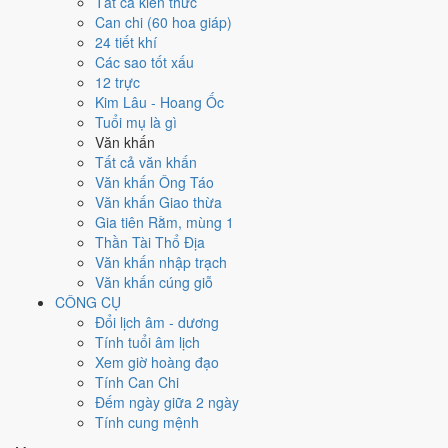
Tất cả kiến thức
1991
Can chi (60 hoa giáp)
Tân Mùi
24 tiết khí
Can chi
Các sao tốt xấu
Tân Mùi (Kim × Thổ)
12 trực
Nạp âm
Kim Lâu - Hoang Ốc
Lộ Bàng Thổ
Tuổi mụ là gì
Vận khí
Văn khấn
Thất Xích Đoài Kim
Tất cả văn khấn
Văn khấn Ông Táo
🌿 Mộc
Văn khấn Giao thừa
→
Gia tiên Rằm, mùng 1
🔥 Hỏa
Thần Tài Thổ Địa
→
Văn khấn nhập trạch
⛰ Thổ
Văn khấn cúng giỗ
→
CÔNG CỤ
⚒ Kim
Đổi lịch âm - dương
→
Tính tuổi âm lịch
💧 Thủy
Xem giờ hoàng đạo
Bảng phân tích Can Chi năm Tân Mùi
Tính Can Chi
Yếu tố
Chi tiết
Ý nghĩa
Đếm ngày giữa 2 ngày
Thiên Can
Kim
Thiên Can Tân thuộc hành Kim, là khí chủ đạo
Tính cung mệnh
(Tân)
Dương
của năm 1991.