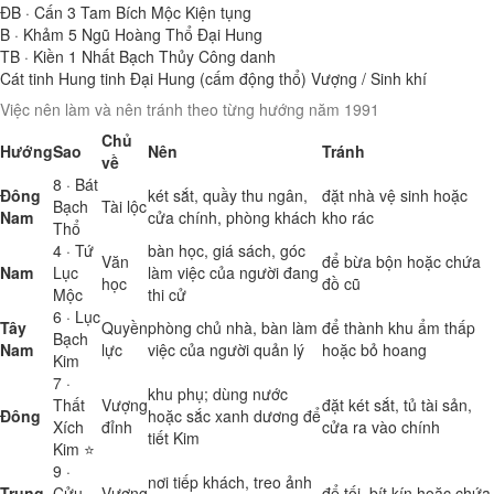
ĐB · Cấn
3
Tam Bích Mộc
Kiện tụng
B · Khảm
5
Ngũ Hoàng Thổ
Đại Hung
TB · Kiền
1
Nhất Bạch Thủy
Công danh
Cát tinh
Hung tinh
Đại Hung (cấm động thổ)
Vượng / Sinh khí
Việc nên làm và nên tránh theo từng hướng năm 1991
Chủ
Hướng
Sao
Nên
Tránh
về
8 · Bát
Đông
két sắt, quầy thu ngân,
đặt nhà vệ sinh hoặc
Bạch
Tài lộc
Nam
cửa chính, phòng khách
kho rác
Thổ
4 · Tứ
bàn học, giá sách, góc
Văn
để bừa bộn hoặc chứa
Nam
Lục
làm việc của người đang
học
đồ cũ
Mộc
thi cử
6 · Lục
Tây
Quyền
phòng chủ nhà, bàn làm
để thành khu ẩm thấp
Bạch
Nam
lực
việc của người quản lý
hoặc bỏ hoang
Kim
7 ·
khu phụ; dùng nước
Thất
Vượng
đặt két sắt, tủ tài sản,
Đông
hoặc sắc xanh dương để
Xích
đỉnh
cửa ra vào chính
tiết Kim
Kim ⭐
9 ·
nơi tiếp khách, treo ảnh
Trung
Cửu
Vượng
để tối, bít kín hoặc chứa