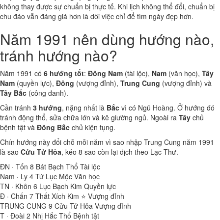
không thay được sự chuẩn bị thực tế. Khi lịch không thể đổi, chuẩn bị
chu đáo vẫn đáng giá hơn là dời việc chỉ để tìm ngày đẹp hơn.
Năm 1991 nên dùng hướng nào,
tránh hướng nào?
Năm 1991 có
6 hướng tốt
:
Đông Nam
(tài lộc),
Nam
(văn học),
Tây
Nam
(quyền lực),
Đông
(vượng đỉnh),
Trung Cung
(vượng đỉnh) và
Tây Bắc
(công danh).
Cần tránh
3 hướng
, nặng nhất là
Bắc
vì có Ngũ Hoàng. Ở hướng đó
tránh động thổ, sửa chữa lớn và kê giường ngủ. Ngoài ra
Tây
chủ
bệnh tật và
Đông Bắc
chủ kiện tụng.
Chín hướng này đổi chỗ mỗi năm vì sao nhập Trung Cung năm 1991
là sao
Cửu Tử Hỏa
, kéo 8 sao còn lại dịch theo Lạc Thư.
ĐN · Tốn
8
Bát Bạch Thổ
Tài lộc
Nam · Ly
4
Tứ Lục Mộc
Văn học
TN · Khôn
6
Lục Bạch Kim
Quyền lực
Đ · Chấn
7
Thất Xích Kim ⭐
Vượng đỉnh
TRUNG CUNG
9
Cửu Tử Hỏa
Vượng đỉnh
T · Đoài
2
Nhị Hắc Thổ
Bệnh tật