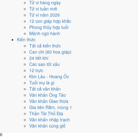
Tử vi hàng ngày
hẳn để dồn việc lớn.
Tử vi tuần mới
Các mốc lớn rơi vào:
Ông Công Ông Táo 7/2
,
Tết Nguyên đán 15/2
,
Tử vi năm 2026
Lễ Vu Lan 24/8
,
Tết Trung Thu 22/9
. Khối dưới đây so sánh nhanh
12 con giáp hợp khắc
12 tháng theo số ngày tốt, còn lưới ngày của từng tháng nằm ngay
Phong thủy hợp tuổi
sau đó.
Mệnh ngũ hành
Kiến thức
1
Tất cả kiến thức
Tháng 11 âm (Mậu Tý)
Can chi (60 hoa giáp)
8 ngày tốt
24 tiết khí
2
Các sao tốt xấu
Tháng 12 âm (Kỷ Sửu)
12 trực
9 ngày tốt
Kim Lâu - Hoang Ốc
3
Tuổi mụ là gì
Tháng 1 âm (Canh Dần)
Tất cả văn khấn
5 ngày tốt
Văn khấn Ông Táo
4
Văn khấn Giao thừa
Tháng 2 âm (Tân Mão)
Gia tiên Rằm, mùng 1
6 ngày tốt
Thần Tài Thổ Địa
5
Văn khấn nhập trạch
Tháng 3 âm (Nhâm Thìn)
Văn khấn cúng giỗ
8 ngày tốt
6