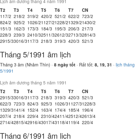
Lịch âm dương tháng 4 năm 1991
T2
T3
T4
T5
T6
T7
CN
1
17/2
2
18/2
3
19/2
4
20/2
5
21/2
6
22/2
7
23/2
8
24/2
9
25/2
10
26/2
11
27/2
12
28/2
13
29/2
14
30/2
15
1/3
16
2/3
17
3/3
18
4/3
19
5/3
20
6/3
21
7/3
22
8/3
23
9/3
24
10/3
25
11/3
26
12/3
27
13/3
28
14/3
29
15/3
30
16/3
1
17/3
2
18/3
3
19/3
4
20/3
5
21/3
Tháng 5/1991 âm lịch
Tháng 3 âm (Nhâm Thìn) ·
8 ngày tốt
· Rất tốt:
8, 19, 31
·
lịch tháng
5/1991
Lịch âm dương tháng 5 năm 1991
T2
T3
T4
T5
T6
T7
CN
29
15/3
30
16/3
1
17/3
2
18/3
3
19/3
4
20/3
5
21/3
6
22/3
7
23/3
8
24/3
9
25/3
10
26/3
11
27/3
12
28/3
13
29/3
14
1/4
15
2/4
16
3/4
17
4/4
18
5/4
19
6/4
20
7/4
21
8/4
22
9/4
23
10/4
24
11/4
25
12/4
26
13/4
27
14/4
28
15/4
29
16/4
30
17/4
31
18/4
1
19/4
2
20/4
Tháng 6/1991 âm lịch