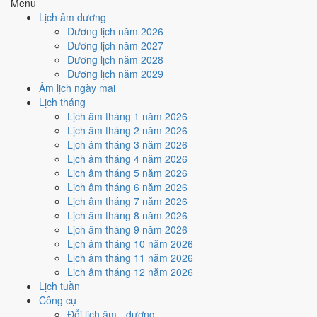
Menu
Thổ
Địa Chi
Địa Chi Mùi thuộc hành Thổ; đặt cạnh Can Tân
Lịch âm dương
Dương ·
(Mùi)
thì Thổ sinh Kim (tương sinh).
Dương lịch năm 2026
Con Mùi
Dương lịch năm 2027
Thổ
· Lộ
Nghĩa "Đất đường đi", thuộc hành Thổ, ứng với
Nạp Âm
Dương lịch năm 2028
Bàng Thổ
cặp can chi Canh Ngọ và Tân Mùi.
Dương lịch năm 2029
Thổ
Mùi
Tuổi Mùi hợp Thái Tuế. Tuổi xung Thái Tuế cần
Âm lịch ngày mai
Thái Tuế
(chính
lễ giải đầu năm.
Lịch tháng
cung)
Lịch âm tháng 1 năm 2026
Màu hợp
Trắng/Bạc
Kích hoạt vận khí, dùng cho trang phục, vật
Lịch âm tháng 2 năm 2026
năm
Vàng đất
phẩm phong thủy.
Lịch âm tháng 3 năm 2026
Hoàng
Một tiêu chí thành phần, xét riêng bộ sao ngày.
183
/
182
Lịch âm tháng 4 năm 2026
Đạo / Hắc
Xem cơ chế ở bài
sao Hoàng Đạo
và
sao Hắc
ngày
Lịch âm tháng 5 năm 2026
Đạo
Đạo
.
Lịch âm tháng 6 năm 2026
Luận giải ngũ hành, Thái Tuế và màu hợp ở trên là quan niệm dân
Lịch âm tháng 7 năm 2026
gian. Nguồn tham chiếu:
Tam Mệnh Thông Hội
và
Hiệp Kỷ Biện
Lịch âm tháng 8 năm 2026
Phương Thư
. Dùng để tham khảo khi chọn thời điểm, không phải kết
Lịch âm tháng 9 năm 2026
luận khoa học.
Lịch âm tháng 10 năm 2026
Lịch âm tháng 11 năm 2026
Vận 7 Thất Xích Đoài Kim ảnh
Lịch âm tháng 12 năm 2026
hưởng gì tới năm 1991?
Lịch tuần
Công cụ
Đổi lịch âm - dương
Vận 7 lấy hành
Kim
làm chủ, đóng ở Đoài · Chính Tây. Năm 1991