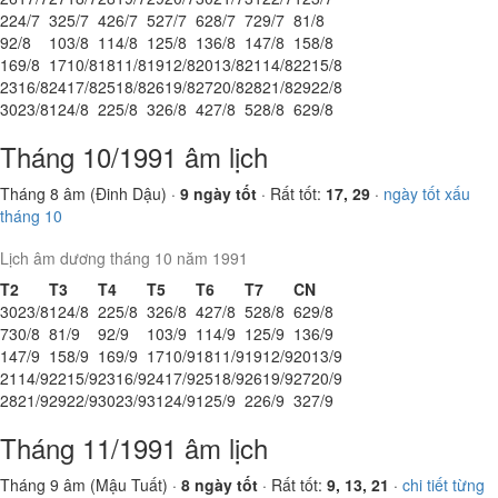
2
24/7
3
25/7
4
26/7
5
27/7
6
28/7
7
29/7
8
1/8
9
2/8
10
3/8
11
4/8
12
5/8
13
6/8
14
7/8
15
8/8
16
9/8
17
10/8
18
11/8
19
12/8
20
13/8
21
14/8
22
15/8
23
16/8
24
17/8
25
18/8
26
19/8
27
20/8
28
21/8
29
22/8
30
23/8
1
24/8
2
25/8
3
26/8
4
27/8
5
28/8
6
29/8
Tháng 10/1991 âm lịch
Tháng 8 âm (Đinh Dậu) ·
9 ngày tốt
· Rất tốt:
17, 29
·
ngày tốt xấu
tháng 10
Lịch âm dương tháng 10 năm 1991
T2
T3
T4
T5
T6
T7
CN
30
23/8
1
24/8
2
25/8
3
26/8
4
27/8
5
28/8
6
29/8
7
30/8
8
1/9
9
2/9
10
3/9
11
4/9
12
5/9
13
6/9
14
7/9
15
8/9
16
9/9
17
10/9
18
11/9
19
12/9
20
13/9
21
14/9
22
15/9
23
16/9
24
17/9
25
18/9
26
19/9
27
20/9
28
21/9
29
22/9
30
23/9
31
24/9
1
25/9
2
26/9
3
27/9
Tháng 11/1991 âm lịch
Tháng 9 âm (Mậu Tuất) ·
8 ngày tốt
· Rất tốt:
9, 13, 21
·
chi tiết từng