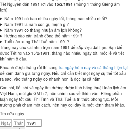
Tết Nguyên đán 1991 rơi vào
15/2/1991
(mùng 1 tháng Giêng âm
lịch).
Năm 1991 có bao nhiêu ngày tốt, tháng nào nhiều nhất?
Năm 1991 là năm con gì, mệnh gì?
Năm 1991 có tháng nhuận âm lịch không?
Hướng nào cần tránh động thổ năm 1991?
Tuổi nào xung Thái Tuế năm 1991?
Trang này cho cái nhìn trọn năm 1991 để sắp việc dài hạn. Bạn biết
được Tết rơi vào 15/2/1991, tháng nào nhiều ngày tốt, mốc lễ và tiết
khí nằm ở đâu.
Khoanh được tháng rồi thì sang
tra ngày hôm nay và cả tháng hiện tại
để xem đánh giá từng ngày. Nếu chỉ cần biết một ngày cụ thể tốt xấu
ra sao, vào thẳng ngày đó nhanh hơn là đọc lại cả năm.
Can chi, tiết khí và ngày âm dương được tính bằng thuật toán lịch âm
Việt Nam, múi giờ GMT+7, nên chính xác về thiên văn. Riêng phần
luận ngày tốt xấu, Phi Tinh và Thái Tuế là tri thức phong tục. Mỗi
trường phái chấm một cách, nên hãy coi đây là một kênh tham khảo.
Tra cứu ngày