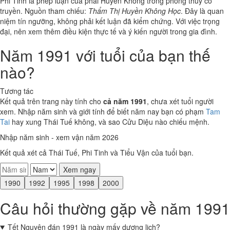
Phi Tinh là phép luận của phái Huyền Không trong phong thủy cổ
truyền. Nguồn tham chiếu:
Thẩm Thị Huyền Không Học
. Đây là quan
niệm tín ngưỡng, không phải kết luận đã kiểm chứng. Với việc trọng
đại, nên xem thêm điều kiện thực tế và ý kiến người trong gia đình.
Năm 1991 với tuổi của bạn thế
nào?
Tương tác
Kết quả trên trang này tính cho
cả năm 1991
, chưa xét tuổi người
xem. Nhập năm sinh và giới tính để biết năm nay bạn có phạm
Tam
Tai
hay xung Thái Tuế không, và sao Cửu Diệu nào chiếu mệnh.
Nhập năm sinh - xem vận năm 2026
Kết quả xét cả Thái Tuế, Phi Tinh và Tiểu Vận của tuổi bạn.
Xem ngay
1990
1992
1995
1998
2000
Câu hỏi thường gặp về năm 1991
Tết Nguyên đán 1991 là ngày mấy dương lịch?