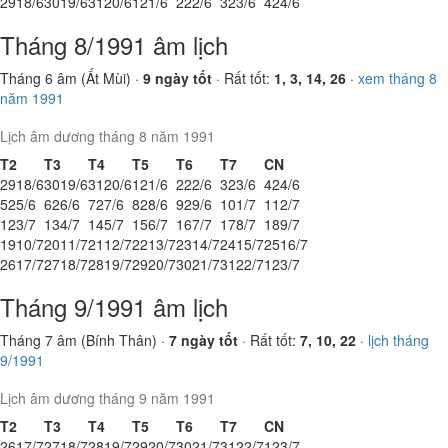
29
18/6
30
19/6
31
20/6
1
21/6
2
22/6
3
23/6
4
24/6
Tháng 8/1991 âm lịch
Tháng 6 âm (Ất Mùi) ·
9 ngày tốt
· Rất tốt:
1, 3, 14, 26
·
xem tháng 8
năm 1991
Lịch âm dương tháng 8 năm 1991
T2
T3
T4
T5
T6
T7
CN
29
18/6
30
19/6
31
20/6
1
21/6
2
22/6
3
23/6
4
24/6
5
25/6
6
26/6
7
27/6
8
28/6
9
29/6
10
1/7
11
2/7
12
3/7
13
4/7
14
5/7
15
6/7
16
7/7
17
8/7
18
9/7
19
10/7
20
11/7
21
12/7
22
13/7
23
14/7
24
15/7
25
16/7
26
17/7
27
18/7
28
19/7
29
20/7
30
21/7
31
22/7
1
23/7
Tháng 9/1991 âm lịch
Tháng 7 âm (Bính Thân) ·
7 ngày tốt
· Rất tốt:
7, 10, 22
·
lịch tháng
9/1991
Lịch âm dương tháng 9 năm 1991
T2
T3
T4
T5
T6
T7
CN
26
17/7
27
18/7
28
19/7
29
20/7
30
21/7
31
22/7
1
23/7