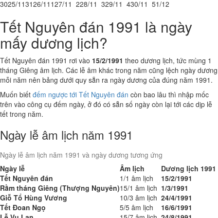
30
25/11
31
26/11
1
27/11
2
28/11
3
29/11
4
30/11
5
1/12
Tết Nguyên đán 1991 là ngày
mấy dương lịch?
Tết Nguyên đán 1991 rơi vào
15/2/1991
theo dương lịch, tức mùng 1
tháng Giêng âm lịch. Các lễ âm khác trong năm cũng lệch ngày dương
mỗi năm nên bảng dưới quy sẵn ra ngày dương của đúng năm 1991.
Muốn biết
đếm ngược tới Tết Nguyên đán
còn bao lâu thì nhập mốc
trên vào công cụ đếm ngày, ở đó có sẵn số ngày còn lại tới các dịp lễ
tết trong năm.
Ngày lễ âm lịch năm 1991
Ngày lễ âm lịch năm 1991 và ngày dương tương ứng
Ngày lễ
Âm lịch
Dương lịch 1991
Tết Nguyên đán
1/1 âm lịch
15/2/1991
Rằm tháng Giêng (Thượng Nguyên)
15/1 âm lịch
1/3/1991
Giỗ Tổ Hùng Vương
10/3 âm lịch
24/4/1991
Tết Đoan Ngọ
5/5 âm lịch
16/6/1991
Lễ Vu Lan
15/7 âm lịch
24/8/1991