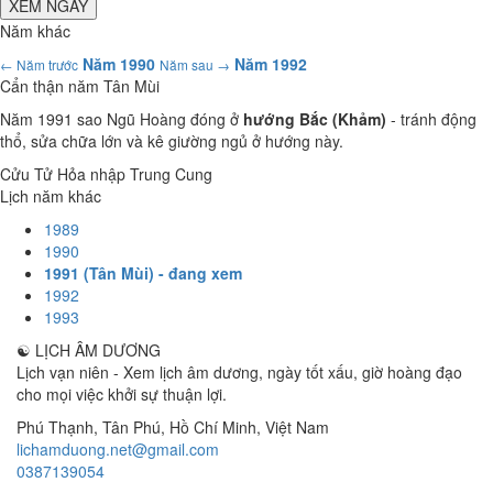
XEM NGÀY
Năm khác
Năm 1990
Năm 1992
← Năm trước
Năm sau →
Cẩn thận năm Tân Mùi
Năm 1991 sao Ngũ Hoàng đóng ở
hướng Bắc (Khảm)
- tránh động
thổ, sửa chữa lớn và kê giường ngủ ở hướng này.
Cửu Tử Hỏa nhập Trung Cung
Lịch năm khác
1989
1990
1991 (Tân Mùi) - đang xem
1992
1993
☯
LỊCH ÂM DƯƠNG
Lịch vạn niên - Xem lịch âm dương, ngày tốt xấu, giờ hoàng đạo
cho mọi việc khởi sự thuận lợi.
Phú Thạnh, Tân Phú
,
Hồ Chí Minh
,
Việt Nam
lichamduong.net@gmail.com
0387139054