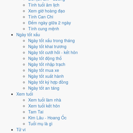
Tính tuổi âm lịch
mang Can Tân hành Kim. So với hành Vận thì
cùng hành Kim (tỷ
Xem giờ hoàng đạo
hòa)
. Theo Huyền Không, đây là năm thuận để khởi sự và mở rộng.
Tính Can Chi
7
Đếm ngày giữa 2 ngày
Thất Xích Đoài Kim
Tính cung mệnh
Ngày tốt xấu
Vận 7 · Hạ Nguyên · 1984 - 2003
Ngày tốt xấu trong tháng
Hành chủ
Ngày tốt khai trương
Kim
Ngày tốt cưới hỏi - kết hôn
Phương vị
Ngày tốt động thổ
Đoài · Chính Tây
Ngày tốt nhập trạch
Sao chủ
Ngày tốt mua xe
Thất Xích (7)
Ngày tốt xuất hành
Lịch âm dương 12 tháng năm
Ngày tốt ký hợp đồng
Ngày tốt an táng
1991 có gì đáng chú ý?
Xem tuổi
Xem tuổi làm nhà
12 tháng dương năm 1991 trải trên các tháng âm từ
tháng 11 âm
Xem tuổi kết hôn
năm Canh Ngọ
đến
tháng 11 âm năm Tân Mùi
. Năm nay
không có
Tam Tai
tháng nhuận âm
nên âm và dương lệch nhau khá đều suốt 12 tháng.
Kim Lâu - Hoang Ốc
Tuổi mụ là gì
Năm 1991 có
86 ngày từ mức Tốt trở lên
. Số ngày này rải khá đều,
Tử vi
cao nhất 9 ngày và thấp nhất 4 ngày mỗi tháng. Không tháng nào trội