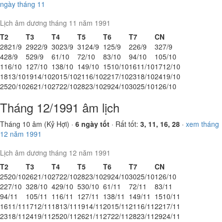
ngày tháng 11
Lịch âm dương tháng 11 năm 1991
T2
T3
T4
T5
T6
T7
CN
28
21/9
29
22/9
30
23/9
31
24/9
1
25/9
2
26/9
3
27/9
4
28/9
5
29/9
6
1/10
7
2/10
8
3/10
9
4/10
10
5/10
11
6/10
12
7/10
13
8/10
14
9/10
15
10/10
16
11/10
17
12/10
18
13/10
19
14/10
20
15/10
21
16/10
22
17/10
23
18/10
24
19/10
25
20/10
26
21/10
27
22/10
28
23/10
29
24/10
30
25/10
1
26/10
Tháng 12/1991 âm lịch
Tháng 10 âm (Kỷ Hợi) ·
6 ngày tốt
· Rất tốt:
3, 11, 16, 28
·
xem tháng
12 năm 1991
Lịch âm dương tháng 12 năm 1991
T2
T3
T4
T5
T6
T7
CN
25
20/10
26
21/10
27
22/10
28
23/10
29
24/10
30
25/10
1
26/10
2
27/10
3
28/10
4
29/10
5
30/10
6
1/11
7
2/11
8
3/11
9
4/11
10
5/11
11
6/11
12
7/11
13
8/11
14
9/11
15
10/11
16
11/11
17
12/11
18
13/11
19
14/11
20
15/11
21
16/11
22
17/11
23
18/11
24
19/11
25
20/11
26
21/11
27
22/11
28
23/11
29
24/11