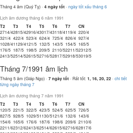
Tháng 4 âm (Quý Tỵ) ·
4 ngày tốt
·
ngày tốt xấu tháng 6
Lịch âm dương tháng 6 năm 1991
T2
T3
T4
T5
T6
T7
CN
27
14/4
28
15/4
29
16/4
30
17/4
31
18/4
1
19/4
2
20/4
3
21/4
4
22/4
5
23/4
6
24/4
7
25/4
8
26/4
9
27/4
10
28/4
11
29/4
12
1/5
13
2/5
14
3/5
15
4/5
16
5/5
17
6/5
18
7/5
19
8/5
20
9/5
21
10/5
22
11/5
23
12/5
24
13/5
25
14/5
26
15/5
27
16/5
28
17/5
29
18/5
30
19/5
Tháng 7/1991 âm lịch
Tháng 5 âm (Giáp Ngọ) ·
7 ngày tốt
· Rất tốt:
1, 16, 20, 22
·
chi tiết
từng ngày tháng 7
Lịch âm dương tháng 7 năm 1991
T2
T3
T4
T5
T6
T7
CN
1
20/5
2
21/5
3
22/5
4
23/5
5
24/5
6
25/5
7
26/5
8
27/5
9
28/5
10
29/5
11
30/5
12
1/6
13
2/6
14
3/6
15
4/6
16
5/6
17
6/6
18
7/6
19
8/6
20
9/6
21
10/6
22
11/6
23
12/6
24
13/6
25
14/6
26
15/6
27
16/6
28
17/6