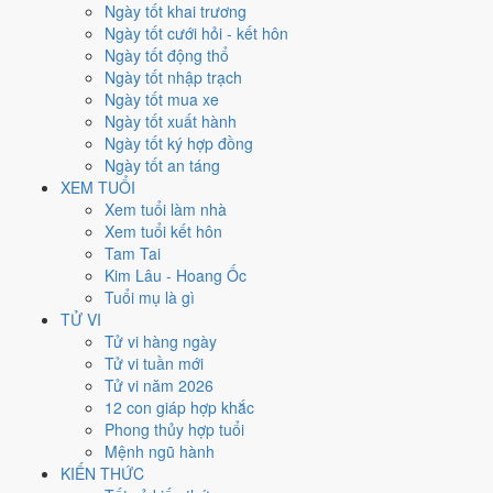
không phải chỉ đếm ngày Hoàng Đạo.
Ngày tốt khai trương
Ngày tốt cưới hỏi - kết hôn
Tết Nguyên đán rơi vào
15/2/1991
. Về phong thủy, sao Ngũ Hoàng
Ngày tốt động thổ
đóng ở
hướng Bắc (Khảm)
nên tránh động thổ hướng này. Người tuổi
Ngày tốt nhập trạch
Sửu
xung Thái Tuế, theo tục lệ thì nên làm lễ giải đầu năm.
Ngày tốt mua xe
86
Ngày tốt xuất hành
Ngày tốt trở lên
Ngày tốt ký hợp đồng
123
Ngày tốt an táng
Ngày bình thường
XEM TUỔI
156
Xem tuổi làm nhà
Ngày xấu
Xem tuổi kết hôn
24
Tam Tai
Tiết khí
Kim Lâu - Hoang Ốc
Tuổi mụ là gì
Năm 1991 là năm con gì, mệnh
TỬ VI
Tử vi hàng ngày
gì?
Tử vi tuần mới
Tử vi năm 2026
Năm 1991 là năm
Tân Mùi
, Nạp Âm
Lộ Bàng Thổ
hành Thổ. Thiên
12 con giáp hợp khắc
Can Tân hành
Kim
gặp Địa Chi Mùi hành
Thổ
. Quan hệ ngũ hành của
Phong thủy hợp tuổi
năm vì vậy là
Kim - Thổ
. Cách tính cặp can chi này nằm ở bài
can chi
Mệnh ngũ hành
Tân Mùi
.
KIẾN THỨC