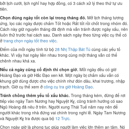
bởi lịch cưới, lịch nghỉ hay hợp đồng, có 3 cách xử lý theo thứ tự ưu
tiên.
Chọn đúng ngày tốt còn lại trong tháng đó.
Mở lịch tháng tương
ứng, lọc các ngày được chấm Tốt hoặc Rất tốt rồi chốt trong nhóm đó.
Cách này giữ nguyên tháng đã định mà vẫn tránh được ngày xấu, nên
luôn thử trước hai cách sau. Danh sách ngày theo từng việc cụ thể có
ở
trang chọn ngày tốt theo việc
.
Điểm của mỗi ngày tính từ bộ
28 Nhị Thập Bát Tú
cùng các yếu tố
khác. Vì vậy hai ngày liền nhau trong cùng một tháng vẫn có thể
chênh nhau khá xa.
Nếu cả ngày cũng cố định thì chọn giờ.
Mỗi ngày đều có giờ
Hoàng Đạo và giờ Hắc Đạo xen kẽ. Một ngày bị chấm xấu vẫn có
khung giờ dùng được cho việc chính như đón dâu, khai trương, nhập
trạch. Giờ cụ thể xem ở
công cụ tra giờ Hoàng Đạo
.
Tránh chồng thêm yếu tố xấu khác.
Trong tháng kém, đừng để rơi
tiếp vào ngày Tam Nương hay Nguyệt Kỵ, cũng tránh hướng có sao
Ngũ Hoàng đã nêu ở trên. Người xung Thái Tuế năm nay nên để
người khác trong nhà đứng vai chính trong nghi lễ. Ngày Tam Nương
và Nguyệt Kỵ tra được qua bộ
12 Trực
.
Chọn ngày giờ là phong tục giúp người làm việc lớn thêm an tâm. Nó