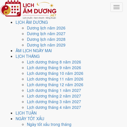
Toggle
navigat
LỊCH ÂM DƯƠNG
Trang chủ
Dương lịch năm 2026
Lịch năm 1991
Dương lịch năm 2027
Dương lịch năm 2028
Lịch âm dương năm 1991 -
Dương lịch năm 2029
ÂM LỊCH NGÀY MAI
Tân Mùi · Thất Xích Đoài
LỊCH THÁNG
Lịch dương tháng 8 năm 2026
Kim
Lịch dương tháng 9 năm 2026
Lịch dương tháng 10 năm 2026
Lịch dương tháng 11 năm 2026
Tác giả:
Nguyễn Minh An
·
Cập nhật: 30/07/2026
Lịch dương tháng 12 năm 2026
Năm
1991 (Tân Mùi)
, Tết Nguyên đán vào
15/2/1991
.
Lịch dương tháng 1 năm 2027
Lịch dương tháng 2 năm 2027
Năm
Tân Mùi 1991
có Thiên Can Tân hành Kim, Địa Chi Mùi hành
Lịch dương tháng 3 năm 2027
Thổ. Nạp Âm là
Lộ Bàng Thổ
hành Thổ. Hai hành Can và Chi Thổ
Lịch dương tháng 4 năm 2027
sinh Kim (tương sinh), đó là nền khí của cả năm.
LỊCH TUẦN
Cả năm có
86 ngày đạt mức Tốt trở lên
, rải khá đều các tháng. Mức
NGÀY TỐT XẤU
này chấm theo thang 5 bậc dùng chung với trang chi tiết từng ngày,
Ngày tốt xấu trong tháng