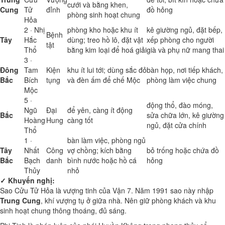
cưới và bằng khen,
Cung
Tử
đỉnh
đồ hỏng
phòng sinh hoạt chung
Hỏa
2 · Nhị
phòng kho hoặc khu ít
kê giường ngủ, đặt bếp,
Bệnh
Tây
Hắc
dùng; treo hồ lô, đặt vật
xếp phòng cho người
tật
Thổ
bằng kim loại để hoá giải
già và phụ nữ mang thai
3 ·
Đông
Tam
Kiện
khu ít lui tới; dùng sắc đỏ
bàn họp, nơi tiếp khách,
Bắc
Bích
tụng
và đèn ấm để chế Mộc
phòng làm việc chung
Mộc
5 ·
động thổ, đào móng,
Ngũ
Đại
để yên, càng ít động
Bắc
sửa chữa lớn, kê giường
Hoàng
Hung
càng tốt
ngủ, đặt cửa chính
Thổ
1 ·
bàn làm việc, phòng ngủ
Tây
Nhất
Công
vợ chồng; kích bằng
bỏ trống hoặc chứa đồ
Bắc
Bạch
danh
bình nước hoặc hồ cá
hỏng
Thủy
nhỏ
✓ Khuyến nghị:
Sao Cửu Tử Hỏa là vượng tinh của Vận 7. Năm 1991 sao này nhập
Trung Cung
, khí vượng tụ ở giữa nhà. Nên giữ phòng khách và khu
sinh hoạt chung thông thoáng, đủ sáng.