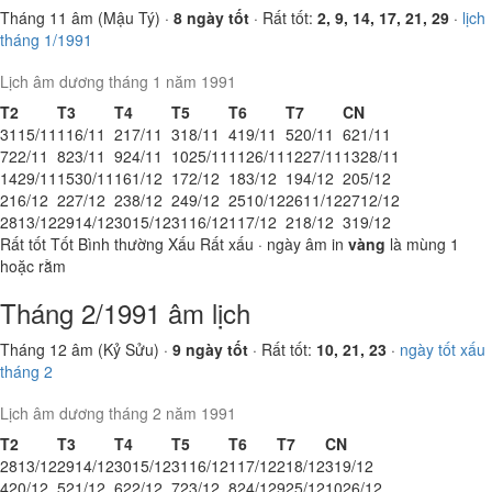
Tháng 11 âm (Mậu Tý) ·
8 ngày tốt
· Rất tốt:
2, 9, 14, 17, 21, 29
·
lịch
tháng 1/1991
Lịch âm dương tháng 1 năm 1991
T2
T3
T4
T5
T6
T7
CN
31
15/11
1
16/11
2
17/11
3
18/11
4
19/11
5
20/11
6
21/11
7
22/11
8
23/11
9
24/11
10
25/11
11
26/11
12
27/11
13
28/11
14
29/11
15
30/11
16
1/12
17
2/12
18
3/12
19
4/12
20
5/12
21
6/12
22
7/12
23
8/12
24
9/12
25
10/12
26
11/12
27
12/12
28
13/12
29
14/12
30
15/12
31
16/12
1
17/12
2
18/12
3
19/12
Rất tốt
Tốt
Bình thường
Xấu
Rất xấu
· ngày âm in
vàng
là mùng 1
hoặc rằm
Tháng 2/1991 âm lịch
Tháng 12 âm (Kỷ Sửu) ·
9 ngày tốt
· Rất tốt:
10, 21, 23
·
ngày tốt xấu
tháng 2
Lịch âm dương tháng 2 năm 1991
T2
T3
T4
T5
T6
T7
CN
28
13/12
29
14/12
30
15/12
31
16/12
1
17/12
2
18/12
3
19/12
4
20/12
5
21/12
6
22/12
7
23/12
8
24/12
9
25/12
10
26/12