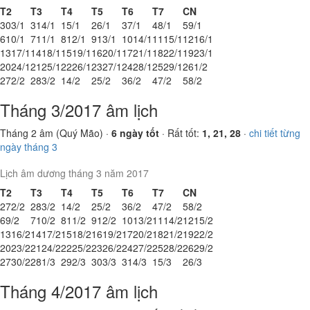
T2
T3
T4
T5
T6
T7
CN
30
3/1
31
4/1
1
5/1
2
6/1
3
7/1
4
8/1
5
9/1
6
10/1
7
11/1
8
12/1
9
13/1
10
14/1
11
15/1
12
16/1
13
17/1
14
18/1
15
19/1
16
20/1
17
21/1
18
22/1
19
23/1
20
24/1
21
25/1
22
26/1
23
27/1
24
28/1
25
29/1
26
1/2
27
2/2
28
3/2
1
4/2
2
5/2
3
6/2
4
7/2
5
8/2
Tháng 3/2017 âm lịch
Tháng 2 âm (Quý Mão) ·
6 ngày tốt
· Rất tốt:
1, 21, 28
·
chi tiết từng
ngày tháng 3
Lịch âm dương tháng 3 năm 2017
T2
T3
T4
T5
T6
T7
CN
27
2/2
28
3/2
1
4/2
2
5/2
3
6/2
4
7/2
5
8/2
6
9/2
7
10/2
8
11/2
9
12/2
10
13/2
11
14/2
12
15/2
13
16/2
14
17/2
15
18/2
16
19/2
17
20/2
18
21/2
19
22/2
20
23/2
21
24/2
22
25/2
23
26/2
24
27/2
25
28/2
26
29/2
27
30/2
28
1/3
29
2/3
30
3/3
31
4/3
1
5/3
2
6/3
Tháng 4/2017 âm lịch