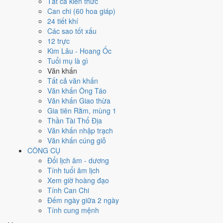
Tất cả kiến thức
2017
Can chi (60 hoa giáp)
Đinh Dậu
24 tiết khí
Can chi
Các sao tốt xấu
Đinh Dậu (Hỏa × Kim)
12 trực
Nạp âm
Kim Lâu - Hoang Ốc
Sơn Hạ Hỏa
Tuổi mụ là gì
Vận khí
Văn khấn
Bát Bạch Cấn Thổ
Tất cả văn khấn
Văn khấn Ông Táo
🌿 Mộc
Văn khấn Giao thừa
→
Gia tiên Rằm, mùng 1
🔥 Hỏa
Thần Tài Thổ Địa
→
Văn khấn nhập trạch
⛰ Thổ
Văn khấn cúng giỗ
→
CÔNG CỤ
⚒ Kim
Đổi lịch âm - dương
→
Tính tuổi âm lịch
💧 Thủy
Xem giờ hoàng đạo
Bảng phân tích Can Chi năm Đinh Dậu
Tính Can Chi
Yếu tố
Chi tiết
Ý nghĩa
Đếm ngày giữa 2 ngày
Thiên Can
Hỏa
Thiên Can Đinh thuộc hành Hỏa, là khí chủ đạo
Tính cung mệnh
(Đinh)
Dương
của năm 2017.