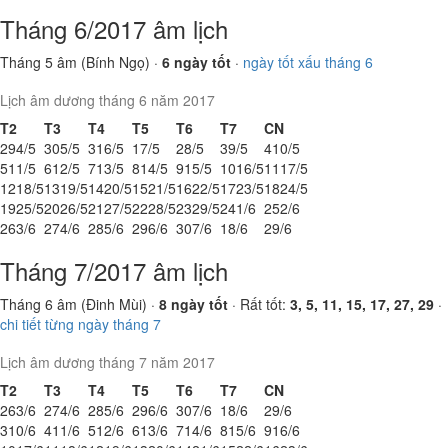
Tháng 6/2017 âm lịch
Tháng 5 âm (Bính Ngọ) ·
6 ngày tốt
·
ngày tốt xấu tháng 6
Lịch âm dương tháng 6 năm 2017
T2
T3
T4
T5
T6
T7
CN
29
4/5
30
5/5
31
6/5
1
7/5
2
8/5
3
9/5
4
10/5
5
11/5
6
12/5
7
13/5
8
14/5
9
15/5
10
16/5
11
17/5
12
18/5
13
19/5
14
20/5
15
21/5
16
22/5
17
23/5
18
24/5
19
25/5
20
26/5
21
27/5
22
28/5
23
29/5
24
1/6
25
2/6
26
3/6
27
4/6
28
5/6
29
6/6
30
7/6
1
8/6
2
9/6
Tháng 7/2017 âm lịch
Tháng 6 âm (Đinh Mùi) ·
8 ngày tốt
· Rất tốt:
3, 5, 11, 15, 17, 27, 29
·
chi tiết từng ngày tháng 7
Lịch âm dương tháng 7 năm 2017
T2
T3
T4
T5
T6
T7
CN
26
3/6
27
4/6
28
5/6
29
6/6
30
7/6
1
8/6
2
9/6
3
10/6
4
11/6
5
12/6
6
13/6
7
14/6
8
15/6
9
16/6