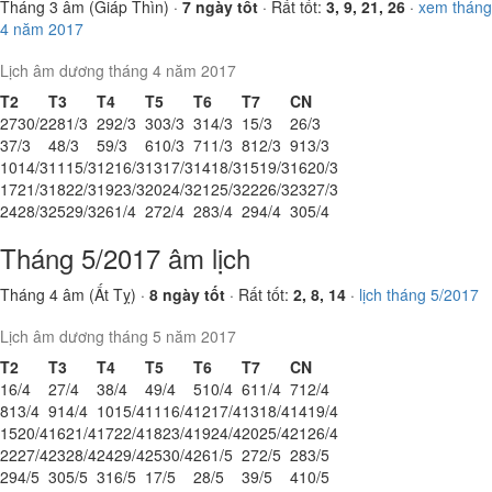
Tháng 3 âm (Giáp Thìn) ·
7 ngày tốt
· Rất tốt:
3, 9, 21, 26
·
xem tháng
4 năm 2017
Lịch âm dương tháng 4 năm 2017
T2
T3
T4
T5
T6
T7
CN
27
30/2
28
1/3
29
2/3
30
3/3
31
4/3
1
5/3
2
6/3
3
7/3
4
8/3
5
9/3
6
10/3
7
11/3
8
12/3
9
13/3
10
14/3
11
15/3
12
16/3
13
17/3
14
18/3
15
19/3
16
20/3
17
21/3
18
22/3
19
23/3
20
24/3
21
25/3
22
26/3
23
27/3
24
28/3
25
29/3
26
1/4
27
2/4
28
3/4
29
4/4
30
5/4
Tháng 5/2017 âm lịch
Tháng 4 âm (Ất Tỵ) ·
8 ngày tốt
· Rất tốt:
2, 8, 14
·
lịch tháng 5/2017
Lịch âm dương tháng 5 năm 2017
T2
T3
T4
T5
T6
T7
CN
1
6/4
2
7/4
3
8/4
4
9/4
5
10/4
6
11/4
7
12/4
8
13/4
9
14/4
10
15/4
11
16/4
12
17/4
13
18/4
14
19/4
15
20/4
16
21/4
17
22/4
18
23/4
19
24/4
20
25/4
21
26/4
22
27/4
23
28/4
24
29/4
25
30/4
26
1/5
27
2/5
28
3/5
29
4/5
30
5/5
31
6/5
1
7/5
2
8/5
3
9/5
4
10/5