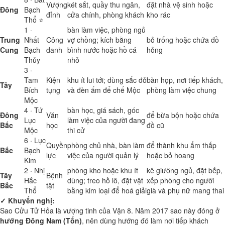
Vượng
két sắt, quầy thu ngân,
đặt nhà vệ sinh hoặc
Đông
Bạch
đỉnh
cửa chính, phòng khách
kho rác
Thổ ⭐
1 ·
bàn làm việc, phòng ngủ
Trung
Nhất
Công
vợ chồng; kích bằng
bỏ trống hoặc chứa đồ
Cung
Bạch
danh
bình nước hoặc hồ cá
hỏng
Thủy
nhỏ
3 ·
Tam
Kiện
khu ít lui tới; dùng sắc đỏ
bàn họp, nơi tiếp khách,
Tây
Bích
tụng
và đèn ấm để chế Mộc
phòng làm việc chung
Mộc
4 · Tứ
bàn học, giá sách, góc
Đông
Văn
để bừa bộn hoặc chứa
Lục
làm việc của người đang
Bắc
học
đồ cũ
Mộc
thi cử
6 · Lục
Quyền
phòng chủ nhà, bàn làm
để thành khu ẩm thấp
Bắc
Bạch
lực
việc của người quản lý
hoặc bỏ hoang
Kim
2 · Nhị
phòng kho hoặc khu ít
kê giường ngủ, đặt bếp,
Tây
Bệnh
Hắc
dùng; treo hồ lô, đặt vật
xếp phòng cho người
Bắc
tật
Thổ
bằng kim loại để hoá giải
già và phụ nữ mang thai
✓ Khuyến nghị:
Sao Cửu Tử Hỏa là vượng tinh của Vận 8. Năm 2017 sao này đóng ở
hướng Đông Nam (Tốn)
, nên dùng hướng đó làm nơi tiếp khách