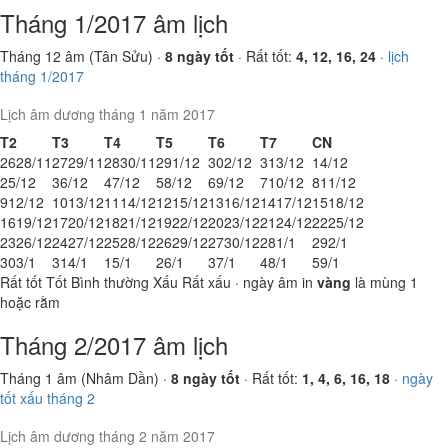
Tháng 1/2017 âm lịch
Tháng 12 âm (Tân Sửu) ·
8 ngày tốt
· Rất tốt:
4, 12, 16, 24
·
lịch
tháng 1/2017
Lịch âm dương tháng 1 năm 2017
T2
T3
T4
T5
T6
T7
CN
26
28/11
27
29/11
28
30/11
29
1/12
30
2/12
31
3/12
1
4/12
2
5/12
3
6/12
4
7/12
5
8/12
6
9/12
7
10/12
8
11/12
9
12/12
10
13/12
11
14/12
12
15/12
13
16/12
14
17/12
15
18/12
16
19/12
17
20/12
18
21/12
19
22/12
20
23/12
21
24/12
22
25/12
23
26/12
24
27/12
25
28/12
26
29/12
27
30/12
28
1/1
29
2/1
30
3/1
31
4/1
1
5/1
2
6/1
3
7/1
4
8/1
5
9/1
Rất tốt
Tốt
Bình thường
Xấu
Rất xấu
· ngày âm in
vàng
là mùng 1
hoặc rằm
Tháng 2/2017 âm lịch
Tháng 1 âm (Nhâm Dần) ·
8 ngày tốt
· Rất tốt:
1, 4, 6, 16, 18
·
ngày
tốt xấu tháng 2
Lịch âm dương tháng 2 năm 2017