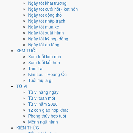
không phải chỉ đếm ngày Hoàng Đạo.
Ngày tốt khai trương
Ngày tốt cưới hỏi - kết hôn
Tết Nguyên đán rơi vào
28/1/2017
. Về phong thủy, sao Ngũ Hoàng
Ngày tốt động thổ
đóng ở
hướng Nam (Ly)
nên tránh động thổ hướng này. Người tuổi
Ngày tốt nhập trạch
Mão
xung Thái Tuế, theo tục lệ thì nên làm lễ giải đầu năm.
Ngày tốt mua xe
86
Ngày tốt xuất hành
Ngày tốt trở lên
Ngày tốt ký hợp đồng
114
Ngày tốt an táng
Ngày bình thường
XEM TUỔI
165
Xem tuổi làm nhà
Ngày xấu
Xem tuổi kết hôn
24
Tam Tai
Tiết khí
Kim Lâu - Hoang Ốc
Tuổi mụ là gì
Năm 2017 là năm con gì, mệnh
TỬ VI
Tử vi hàng ngày
gì?
Tử vi tuần mới
Tử vi năm 2026
Năm 2017 là năm
Đinh Dậu
, Nạp Âm
Sơn Hạ Hỏa
hành Hỏa. Thiên
12 con giáp hợp khắc
Can Đinh hành
Hỏa
gặp Địa Chi Dậu hành
Kim
. Quan hệ ngũ hành
Phong thủy hợp tuổi
của năm vì vậy là
Hỏa - Kim
. Cách tính cặp can chi này nằm ở bài
can
Mệnh ngũ hành
chi Đinh Dậu
.
KIẾN THỨC