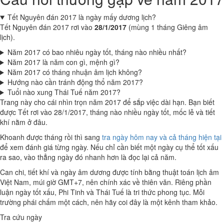
Tết Nguyên đán 2017 là ngày mấy dương lịch?
Tết Nguyên đán 2017 rơi vào
28/1/2017
(mùng 1 tháng Giêng âm
lịch).
Năm 2017 có bao nhiêu ngày tốt, tháng nào nhiều nhất?
Năm 2017 là năm con gì, mệnh gì?
Năm 2017 có tháng nhuận âm lịch không?
Hướng nào cần tránh động thổ năm 2017?
Tuổi nào xung Thái Tuế năm 2017?
Trang này cho cái nhìn trọn năm 2017 để sắp việc dài hạn. Bạn biết
được Tết rơi vào 28/1/2017, tháng nào nhiều ngày tốt, mốc lễ và tiết
khí nằm ở đâu.
Khoanh được tháng rồi thì sang
tra ngày hôm nay và cả tháng hiện tại
để xem đánh giá từng ngày. Nếu chỉ cần biết một ngày cụ thể tốt xấu
ra sao, vào thẳng ngày đó nhanh hơn là đọc lại cả năm.
Can chi, tiết khí và ngày âm dương được tính bằng thuật toán lịch âm
Việt Nam, múi giờ GMT+7, nên chính xác về thiên văn. Riêng phần
luận ngày tốt xấu, Phi Tinh và Thái Tuế là tri thức phong tục. Mỗi
trường phái chấm một cách, nên hãy coi đây là một kênh tham khảo.
Tra cứu ngày