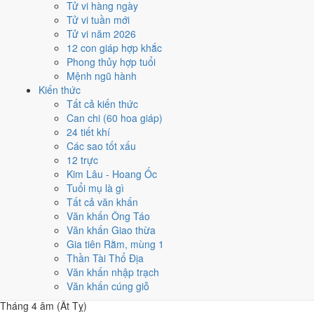
Tử vi hàng ngày
Năm 2017 có
86 ngày từ mức Tốt trở lên
. Số ngày này rải khá đều,
Tử vi tuần mới
cao nhất 8 ngày và thấp nhất 6 ngày mỗi tháng. Không tháng nào trội
Tử vi năm 2026
hẳn để dồn việc lớn.
12 con giáp hợp khắc
Các mốc lớn rơi vào:
Ông Công Ông Táo 20/1
,
Tết Nguyên đán
Phong thủy hợp tuổi
28/1
,
Lễ Vu Lan 5/9
,
Tết Trung Thu 4/10
. Khối dưới đây so sánh
Mệnh ngũ hành
nhanh 12 tháng theo số ngày tốt, còn lưới ngày của từng tháng nằm
Kiến thức
ngay sau đó.
Tất cả kiến thức
Can chi (60 hoa giáp)
1
24 tiết khí
Tháng 12 âm (Tân Sửu)
Các sao tốt xấu
8 ngày tốt
12 trực
2
Kim Lâu - Hoang Ốc
Tháng 1 âm (Nhâm Dần)
Tuổi mụ là gì
8 ngày tốt
Tất cả văn khấn
3
Văn khấn Ông Táo
Tháng 2 âm (Quý Mão)
Văn khấn Giao thừa
6 ngày tốt
Gia tiên Rằm, mùng 1
4
Thần Tài Thổ Địa
Tháng 3 âm (Giáp Thìn)
Văn khấn nhập trạch
7 ngày tốt
Văn khấn cúng giỗ
5
Tháng 4 âm (Ất Tỵ)