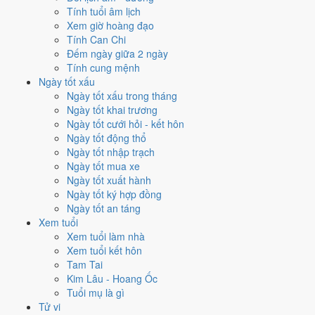
Tính tuổi âm lịch
Vận 8 lấy hành
Thổ
làm chủ, đóng ở Cấn · Đông Bắc. Năm 2017
Xem giờ hoàng đạo
mang Can Đinh hành Hỏa. So với hành Vận thì
Hỏa sinh Thổ (tương
Tính Can Chi
sinh)
. Theo Huyền Không, đây là năm thuận để khởi sự và mở rộng.
Đếm ngày giữa 2 ngày
8
Tính cung mệnh
Bát Bạch Cấn Thổ
Ngày tốt xấu
Ngày tốt xấu trong tháng
Vận 8 · Hạ Nguyên · 2004 - 2023
Ngày tốt khai trương
Hành chủ
Ngày tốt cưới hỏi - kết hôn
Thổ
Ngày tốt động thổ
Phương vị
Ngày tốt nhập trạch
Cấn · Đông Bắc
Ngày tốt mua xe
Sao chủ
Ngày tốt xuất hành
Bát Bạch (8)
Ngày tốt ký hợp đồng
Lịch âm dương 12 tháng năm
Ngày tốt an táng
Xem tuổi
2017 có gì đáng chú ý?
Xem tuổi làm nhà
Xem tuổi kết hôn
12 tháng dương năm 2017 trải trên các tháng âm từ
tháng 12 âm
Tam Tai
năm Bính Thân
đến
tháng 11 âm năm Đinh Dậu
. Năm nay
nhuận
Kim Lâu - Hoang Ốc
tháng 6 âm
nên có 13 tháng âm, các mốc âm lịch nửa cuối năm lùi lại
Tuổi mụ là gì
rõ rệt.
Tử vi