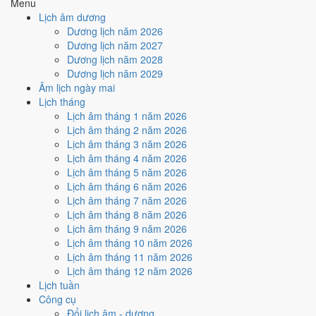
Menu
Kim
Địa Chi
Địa Chi Dậu thuộc hành Kim; đặt cạnh Can Đinh
Lịch âm dương
Dương ·
(Dậu)
thì Hỏa khắc Kim (tương khắc).
Dương lịch năm 2026
Con Dậu
Dương lịch năm 2027
Hỏa
· Sơn
Nghĩa "Nước cuối khe", thuộc hành Hỏa, ứng với
Nạp Âm
Dương lịch năm 2028
Hạ Hỏa
cặp can chi Bính Thân và Đinh Dậu.
Dương lịch năm 2029
Kim
Dậu
Tuổi Dậu hợp Thái Tuế. Tuổi xung Thái Tuế cần
Âm lịch ngày mai
Thái Tuế
(chính
lễ giải đầu năm.
Lịch tháng
cung)
Lịch âm tháng 1 năm 2026
Đỏ
Màu hợp
Kích hoạt vận khí, dùng cho trang phục, vật
Lịch âm tháng 2 năm 2026
Trắng/Bạc
năm
phẩm phong thủy.
Lịch âm tháng 3 năm 2026
Xanh lá
Lịch âm tháng 4 năm 2026
Hoàng
Một tiêu chí thành phần, xét riêng bộ sao ngày.
181
/
184
Lịch âm tháng 5 năm 2026
Đạo / Hắc
Xem cơ chế ở bài
sao Hoàng Đạo
và
sao Hắc
ngày
Lịch âm tháng 6 năm 2026
Đạo
Đạo
.
Lịch âm tháng 7 năm 2026
Luận giải ngũ hành, Thái Tuế và màu hợp ở trên là quan niệm dân
Lịch âm tháng 8 năm 2026
gian. Nguồn tham chiếu:
Tam Mệnh Thông Hội
và
Hiệp Kỷ Biện
Lịch âm tháng 9 năm 2026
Phương Thư
. Dùng để tham khảo khi chọn thời điểm, không phải kết
Lịch âm tháng 10 năm 2026
luận khoa học.
Lịch âm tháng 11 năm 2026
Lịch âm tháng 12 năm 2026
Vận 8 Bát Bạch Cấn Thổ ảnh
Lịch tuần
hưởng gì tới năm 2017?
Công cụ
Đổi lịch âm - dương