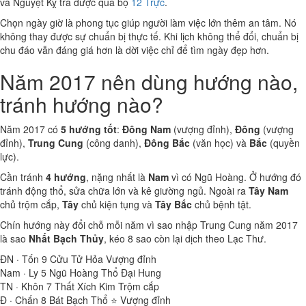
và Nguyệt Kỵ tra được qua bộ
12 Trực
.
Chọn ngày giờ là phong tục giúp người làm việc lớn thêm an tâm. Nó
không thay được sự chuẩn bị thực tế. Khi lịch không thể đổi, chuẩn bị
chu đáo vẫn đáng giá hơn là dời việc chỉ để tìm ngày đẹp hơn.
Năm 2017 nên dùng hướng nào,
tránh hướng nào?
Năm 2017 có
5 hướng tốt
:
Đông Nam
(vượng đỉnh),
Đông
(vượng
đỉnh),
Trung Cung
(công danh),
Đông Bắc
(văn học) và
Bắc
(quyền
lực).
Cần tránh
4 hướng
, nặng nhất là
Nam
vì có Ngũ Hoàng. Ở hướng đó
tránh động thổ, sửa chữa lớn và kê giường ngủ. Ngoài ra
Tây Nam
chủ trộm cắp,
Tây
chủ kiện tụng và
Tây Bắc
chủ bệnh tật.
Chín hướng này đổi chỗ mỗi năm vì sao nhập Trung Cung năm 2017
là sao
Nhất Bạch Thủy
, kéo 8 sao còn lại dịch theo Lạc Thư.
ĐN · Tốn
9
Cửu Tử Hỏa
Vượng đỉnh
Nam · Ly
5
Ngũ Hoàng Thổ
Đại Hung
TN · Khôn
7
Thất Xích Kim
Trộm cắp
Đ · Chấn
8
Bát Bạch Thổ ⭐
Vượng đỉnh