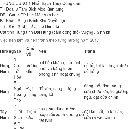
TRUNG CUNG
1
Nhất Bạch Thủy
Công danh
T · Đoài
3
Tam Bích Mộc
Kiện tụng
ĐB · Cấn
4
Tứ Lục Mộc
Văn học
B · Khảm
6
Lục Bạch Kim
Quyền lực
TB · Kiền
2
Nhị Hắc Thổ
Bệnh tật
Cát tinh
Hung tinh
Đại Hung (cấm động thổ)
Vượng / Sinh khí
Việc nên làm và nên tránh theo từng hướng năm 2017
Chủ
Hướng
Sao
Nên
Tránh
về
9 ·
nơi tiếp khách, treo ảnh
Đông
Cửu
Vượng
để tối, bít kín hoặc chứa
cưới và bằng khen,
Nam
Tử
đỉnh
đồ hỏng
phòng sinh hoạt chung
Hỏa
5 ·
động thổ, đào móng,
Ngũ
Đại
để yên, càng ít động
Nam
sửa chữa lớn, kê giường
Hoàng
Hung
càng tốt
ngủ, đặt cửa chính
Thổ
7 ·
khu phụ; dùng nước
Tây
Thất
Trộm
đặt két sắt, tủ tài sản,
hoặc sắc xanh dương để
Nam
Xích
cắp
cửa ra vào chính
tiết Kim
Kim
8 · Bát