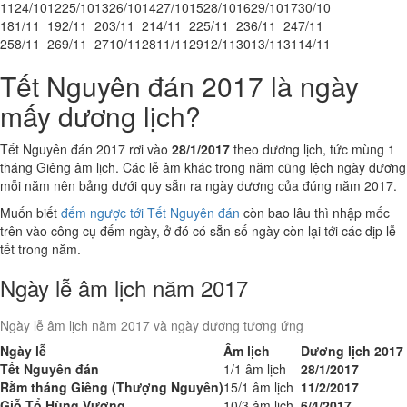
11
24/10
12
25/10
13
26/10
14
27/10
15
28/10
16
29/10
17
30/10
18
1/11
19
2/11
20
3/11
21
4/11
22
5/11
23
6/11
24
7/11
25
8/11
26
9/11
27
10/11
28
11/11
29
12/11
30
13/11
31
14/11
Tết Nguyên đán 2017 là ngày
mấy dương lịch?
Tết Nguyên đán 2017 rơi vào
28/1/2017
theo dương lịch, tức mùng 1
tháng Giêng âm lịch. Các lễ âm khác trong năm cũng lệch ngày dương
mỗi năm nên bảng dưới quy sẵn ra ngày dương của đúng năm 2017.
Muốn biết
đếm ngược tới Tết Nguyên đán
còn bao lâu thì nhập mốc
trên vào công cụ đếm ngày, ở đó có sẵn số ngày còn lại tới các dịp lễ
tết trong năm.
Ngày lễ âm lịch năm 2017
Ngày lễ âm lịch năm 2017 và ngày dương tương ứng
Ngày lễ
Âm lịch
Dương lịch 2017
Tết Nguyên đán
1/1 âm lịch
28/1/2017
Rằm tháng Giêng (Thượng Nguyên)
15/1 âm lịch
11/2/2017
Giỗ Tổ Hùng Vương
10/3 âm lịch
6/4/2017