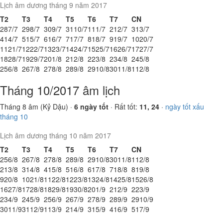
Lịch âm dương tháng 9 năm 2017
T2
T3
T4
T5
T6
T7
CN
28
7/7
29
8/7
30
9/7
31
10/7
1
11/7
2
12/7
3
13/7
4
14/7
5
15/7
6
16/7
7
17/7
8
18/7
9
19/7
10
20/7
11
21/7
12
22/7
13
23/7
14
24/7
15
25/7
16
26/7
17
27/7
18
28/7
19
29/7
20
1/8
21
2/8
22
3/8
23
4/8
24
5/8
25
6/8
26
7/8
27
8/8
28
9/8
29
10/8
30
11/8
1
12/8
Tháng 10/2017 âm lịch
Tháng 8 âm (Kỷ Dậu) ·
6 ngày tốt
· Rất tốt:
11, 24
·
ngày tốt xấu
tháng 10
Lịch âm dương tháng 10 năm 2017
T2
T3
T4
T5
T6
T7
CN
25
6/8
26
7/8
27
8/8
28
9/8
29
10/8
30
11/8
1
12/8
2
13/8
3
14/8
4
15/8
5
16/8
6
17/8
7
18/8
8
19/8
9
20/8
10
21/8
11
22/8
12
23/8
13
24/8
14
25/8
15
26/8
16
27/8
17
28/8
18
29/8
19
30/8
20
1/9
21
2/9
22
3/9
23
4/9
24
5/9
25
6/9
26
7/9
27
8/9
28
9/9
29
10/9
30
11/9
31
12/9
1
13/9
2
14/9
3
15/9
4
16/9
5
17/9