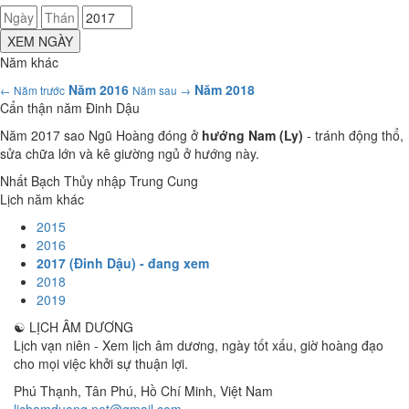
XEM NGÀY
Năm khác
Năm 2016
Năm 2018
← Năm trước
Năm sau →
Cẩn thận năm Đinh Dậu
Năm 2017 sao Ngũ Hoàng đóng ở
hướng Nam (Ly)
- tránh động thổ,
sửa chữa lớn và kê giường ngủ ở hướng này.
Nhất Bạch Thủy nhập Trung Cung
Lịch năm khác
2015
2016
2017 (Đinh Dậu) - đang xem
2018
2019
☯
LỊCH ÂM DƯƠNG
Lịch vạn niên - Xem lịch âm dương, ngày tốt xấu, giờ hoàng đạo
cho mọi việc khởi sự thuận lợi.
Phú Thạnh, Tân Phú
,
Hồ Chí Minh
,
Việt Nam