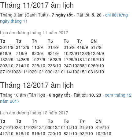
Tháng 11/2017 âm lịch
Tháng 9 âm (Canh Tuất) ·
7 ngày tốt
· Rất tốt:
5, 28
·
chi tiết từng
ngày tháng 11
Lịch âm dương tháng 11 năm 2017
T2
T3
T4
T5
T6
T7
CN
30
11/9
31
12/9
1
13/9
2
14/9
3
15/9
4
16/9
5
17/9
6
18/9
7
19/9
8
20/9
9
21/9
10
22/9
11
23/9
12
24/9
13
25/9
14
26/9
15
27/9
16
28/9
17
29/9
18
1/10
19
2/10
20
3/10
21
4/10
22
5/10
23
6/10
24
7/10
25
8/10
26
9/10
27
10/10
28
11/10
29
12/10
30
13/10
1
14/10
2
15/10
3
16/10
Tháng 12/2017 âm lịch
Tháng 10 âm (Tân Hợi) ·
6 ngày tốt
· Rất tốt:
10, 23
·
xem tháng 12
năm 2017
Lịch âm dương tháng 12 năm 2017
T2
T3
T4
T5
T6
T7
CN
27
10/10
28
11/10
29
12/10
30
13/10
1
14/10
2
15/10
3
16/10
4
17/10
5
18/10
6
19/10
7
20/10
8
21/10
9
22/10
10
23/10