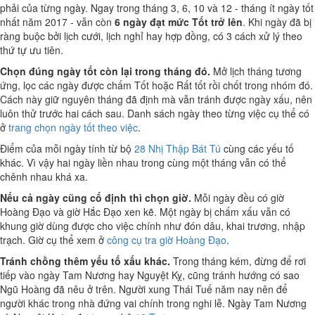
phải của từng ngày. Ngay trong tháng 3, 6, 10 và 12 - tháng ít ngày tốt
nhất năm 2017 - vẫn còn
6 ngày đạt mức Tốt trở lên
. Khi ngày đã bị
ràng buộc bởi lịch cưới, lịch nghỉ hay hợp đồng, có 3 cách xử lý theo
thứ tự ưu tiên.
Chọn đúng ngày tốt còn lại trong tháng đó.
Mở lịch tháng tương
ứng, lọc các ngày được chấm Tốt hoặc Rất tốt rồi chốt trong nhóm đó.
Cách này giữ nguyên tháng đã định mà vẫn tránh được ngày xấu, nên
luôn thử trước hai cách sau. Danh sách ngày theo từng việc cụ thể có
ở
trang chọn ngày tốt theo việc
.
Điểm của mỗi ngày tính từ bộ
28 Nhị Thập Bát Tú
cùng các yếu tố
khác. Vì vậy hai ngày liền nhau trong cùng một tháng vẫn có thể
chênh nhau khá xa.
Nếu cả ngày cũng cố định thì chọn giờ.
Mỗi ngày đều có giờ
Hoàng Đạo và giờ Hắc Đạo xen kẽ. Một ngày bị chấm xấu vẫn có
khung giờ dùng được cho việc chính như đón dâu, khai trương, nhập
trạch. Giờ cụ thể xem ở
công cụ tra giờ Hoàng Đạo
.
Tránh chồng thêm yếu tố xấu khác.
Trong tháng kém, đừng để rơi
tiếp vào ngày Tam Nương hay Nguyệt Kỵ, cũng tránh hướng có sao
Ngũ Hoàng đã nêu ở trên. Người xung Thái Tuế năm nay nên để
người khác trong nhà đứng vai chính trong nghi lễ. Ngày Tam Nương