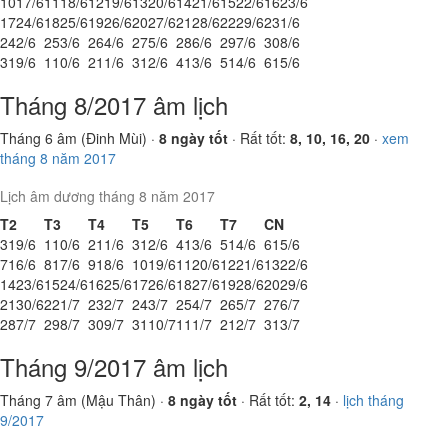
10
17/6
11
18/6
12
19/6
13
20/6
14
21/6
15
22/6
16
23/6
17
24/6
18
25/6
19
26/6
20
27/6
21
28/6
22
29/6
23
1/6
24
2/6
25
3/6
26
4/6
27
5/6
28
6/6
29
7/6
30
8/6
31
9/6
1
10/6
2
11/6
3
12/6
4
13/6
5
14/6
6
15/6
Tháng 8/2017 âm lịch
Tháng 6 âm (Đinh Mùi) ·
8 ngày tốt
· Rất tốt:
8, 10, 16, 20
·
xem
tháng 8 năm 2017
Lịch âm dương tháng 8 năm 2017
T2
T3
T4
T5
T6
T7
CN
31
9/6
1
10/6
2
11/6
3
12/6
4
13/6
5
14/6
6
15/6
7
16/6
8
17/6
9
18/6
10
19/6
11
20/6
12
21/6
13
22/6
14
23/6
15
24/6
16
25/6
17
26/6
18
27/6
19
28/6
20
29/6
21
30/6
22
1/7
23
2/7
24
3/7
25
4/7
26
5/7
27
6/7
28
7/7
29
8/7
30
9/7
31
10/7
1
11/7
2
12/7
3
13/7
Tháng 9/2017 âm lịch
Tháng 7 âm (Mậu Thân) ·
8 ngày tốt
· Rất tốt:
2, 14
·
lịch tháng
9/2017