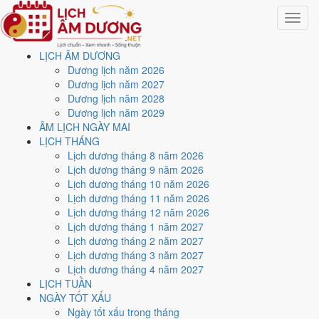
Toggle
navigat
LỊCH ÂM DƯƠNG
Trang chủ
Dương lịch năm 2026
Lịch năm 2017
Dương lịch năm 2027
Dương lịch năm 2028
Lịch âm dương năm 2017 -
Dương lịch năm 2029
ÂM LỊCH NGÀY MAI
Đinh Dậu · Bát Bạch Cấn
LỊCH THÁNG
Lịch dương tháng 8 năm 2026
Thổ
Lịch dương tháng 9 năm 2026
Lịch dương tháng 10 năm 2026
Lịch dương tháng 11 năm 2026
Tác giả:
Nguyễn Minh An
·
Cập nhật: 30/07/2026
Lịch dương tháng 12 năm 2026
Năm
2017 (Đinh Dậu)
, Tết Nguyên đán vào
28/1/2017
.
Lịch dương tháng 1 năm 2027
Lịch dương tháng 2 năm 2027
Năm
Đinh Dậu 2017
có Thiên Can Đinh hành Hỏa, Địa Chi Dậu hành
Lịch dương tháng 3 năm 2027
Kim. Nạp Âm là
Sơn Hạ Hỏa
hành Hỏa. Hai hành Can và Chi Hỏa
Lịch dương tháng 4 năm 2027
khắc Kim (tương khắc), đó là nền khí của cả năm.
LỊCH TUẦN
Cả năm có
86 ngày đạt mức Tốt trở lên
, rải khá đều các tháng. Mức
NGÀY TỐT XẤU
này chấm theo thang 5 bậc dùng chung với trang chi tiết từng ngày,
Ngày tốt xấu trong tháng