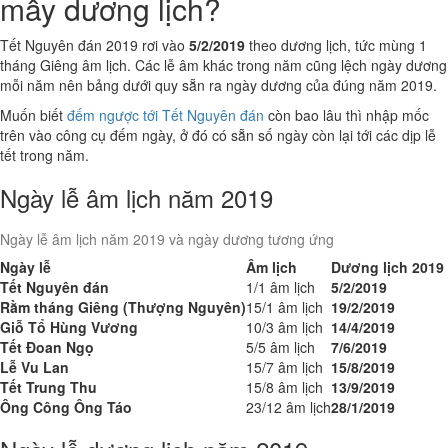
mấy dương lịch?
Tết Nguyên đán 2019 rơi vào
5/2/2019
theo dương lịch, tức mùng 1
tháng Giêng âm lịch. Các lễ âm khác trong năm cũng lệch ngày dương
mỗi năm nên bảng dưới quy sẵn ra ngày dương của đúng năm 2019.
Muốn biết
đếm ngược tới Tết Nguyên đán
còn bao lâu thì nhập mốc
trên vào công cụ đếm ngày, ở đó có sẵn số ngày còn lại tới các dịp lễ
tết trong năm.
Ngày lễ âm lịch năm 2019
Ngày lễ âm lịch năm 2019 và ngày dương tương ứng
Ngày lễ
Âm lịch
Dương lịch 2019
Tết Nguyên đán
1/1 âm lịch
5/2/2019
Rằm tháng Giêng (Thượng Nguyên)
15/1 âm lịch
19/2/2019
Giỗ Tổ Hùng Vương
10/3 âm lịch
14/4/2019
Tết Đoan Ngọ
5/5 âm lịch
7/6/2019
Lễ Vu Lan
15/7 âm lịch
15/8/2019
Tết Trung Thu
15/8 âm lịch
13/9/2019
Ông Công Ông Táo
23/12 âm lịch
28/1/2019