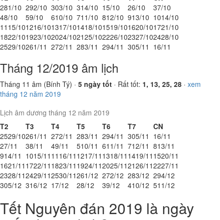
28
1/10
29
2/10
30
3/10
31
4/10
1
5/10
2
6/10
3
7/10
4
8/10
5
9/10
6
10/10
7
11/10
8
12/10
9
13/10
10
14/10
11
15/10
12
16/10
13
17/10
14
18/10
15
19/10
16
20/10
17
21/10
18
22/10
19
23/10
20
24/10
21
25/10
22
26/10
23
27/10
24
28/10
25
29/10
26
1/11
27
2/11
28
3/11
29
4/11
30
5/11
1
6/11
Tháng 12/2019 âm lịch
Tháng 11 âm (Bính Tý) ·
5 ngày tốt
· Rất tốt:
1, 13, 25, 28
·
xem
tháng 12 năm 2019
Lịch âm dương tháng 12 năm 2019
T2
T3
T4
T5
T6
T7
CN
25
29/10
26
1/11
27
2/11
28
3/11
29
4/11
30
5/11
1
6/11
2
7/11
3
8/11
4
9/11
5
10/11
6
11/11
7
12/11
8
13/11
9
14/11
10
15/11
11
16/11
12
17/11
13
18/11
14
19/11
15
20/11
16
21/11
17
22/11
18
23/11
19
24/11
20
25/11
21
26/11
22
27/11
23
28/11
24
29/11
25
30/11
26
1/12
27
2/12
28
3/12
29
4/12
30
5/12
31
6/12
1
7/12
2
8/12
3
9/12
4
10/12
5
11/12
Tết Nguyên đán 2019 là ngày