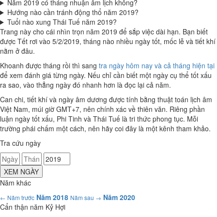
Năm 2019 có tháng nhuận âm lịch không?
Hướng nào cần tránh động thổ năm 2019?
Tuổi nào xung Thái Tuế năm 2019?
Trang này cho cái nhìn trọn năm 2019 để sắp việc dài hạn. Bạn biết
được Tết rơi vào 5/2/2019, tháng nào nhiều ngày tốt, mốc lễ và tiết khí
nằm ở đâu.
Khoanh được tháng rồi thì sang
tra ngày hôm nay và cả tháng hiện tại
để xem đánh giá từng ngày. Nếu chỉ cần biết một ngày cụ thể tốt xấu
ra sao, vào thẳng ngày đó nhanh hơn là đọc lại cả năm.
Can chi, tiết khí và ngày âm dương được tính bằng thuật toán lịch âm
Việt Nam, múi giờ GMT+7, nên chính xác về thiên văn. Riêng phần
luận ngày tốt xấu, Phi Tinh và Thái Tuế là tri thức phong tục. Mỗi
trường phái chấm một cách, nên hãy coi đây là một kênh tham khảo.
Tra cứu ngày
XEM NGÀY
Năm khác
Năm 2018
Năm 2020
← Năm trước
Năm sau →
Cẩn thận năm Kỷ Hợi