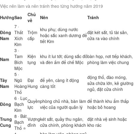
Việc nên làm và nên tránh theo từng hướng năm 2019
Chủ
Hướng
Sao
Nên
Tránh
về
7 ·
khu phụ; dùng nước
Đông
Thất
Trộm
đặt két sắt, tủ tài sản,
hoặc sắc xanh dương để
Nam
Xích
cắp
cửa ra vào chính
tiết Kim
Kim
3 ·
Tam
Kiện
khu ít lui tới; dùng sắc đỏ
bàn họp, nơi tiếp khách,
Nam
Bích
tụng
và đèn ấm để chế Mộc
phòng làm việc chung
Mộc
5 ·
động thổ, đào móng,
Tây
Ngũ
Đại
để yên, càng ít động
sửa chữa lớn, kê giường
Nam
Hoàng
Hung
càng tốt
ngủ, đặt cửa chính
Thổ
6 · Lục
Quyền
phòng chủ nhà, bàn làm
để thành khu ẩm thấp
Đông
Bạch
lực
việc của người quản lý
hoặc bỏ hoang
Kim
8 · Bát
Trung
Vượng
két sắt, quầy thu ngân,
đặt nhà vệ sinh hoặc
Bạch
Cung
đỉnh
cửa chính, phòng khách
kho rác
Thổ ⭐