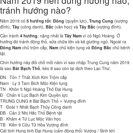
Năm 2019 nên dùng hướng nào,
tránh hướng nào?
Năm 2019 có
5 hướng tốt
:
Đông
(quyền lực),
Trung Cung
(vượng
đỉnh),
Tây
(công danh),
Bắc
(văn học) và
Tây Bắc
(vượng đỉnh).
Cần tránh
4 hướng
, nặng nhất là
Tây Nam
vì có Ngũ Hoàng. Ở
hướng đó tránh động thổ, sửa chữa lớn và kê giường ngủ. Ngoài ra
Đông Nam
chủ trộm cắp,
Nam
chủ kiện tụng và
Đông Bắc
chủ bệnh
tật.
Chín hướng này đổi chỗ mỗi năm vì sao nhập Trung Cung năm 2019
là sao
Bát Bạch Thổ
, kéo 8 sao còn lại dịch theo Lạc Thư.
ĐN · Tốn
7
Thất Xích Kim
Trộm cắp
Nam · Ly
3
Tam Bích Mộc
Kiện tụng
TN · Khôn
5
Ngũ Hoàng Thổ
Đại Hung
Đ · Chấn
6
Lục Bạch Kim
Quyền lực
TRUNG CUNG
8
Bát Bạch Thổ ⭐
Vượng đỉnh
T · Đoài
1
Nhất Bạch Thủy
Công danh
ĐB · Cấn
2
Nhị Hắc Thổ
Bệnh tật
B · Khảm
4
Tứ Lục Mộc
Văn học
TB · Kiền
9
Cửu Tử Hỏa
Vượng đỉnh
Cát tinh
Hung tinh
Đại Hung (cấm động thổ)
Vượng / Sinh khí