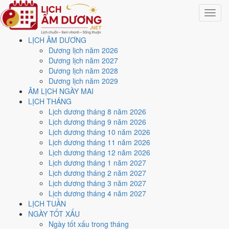
Toggle
navigat
LỊCH ÂM DƯƠNG
Trang chủ
Dương lịch năm 2026
Lịch năm 2019
Dương lịch năm 2027
Dương lịch năm 2028
Lịch âm dương năm 2019 -
Dương lịch năm 2029
ÂM LỊCH NGÀY MAI
Kỷ Hợi · Bát Bạch Cấn Thổ
LỊCH THÁNG
Lịch dương tháng 8 năm 2026
Lịch dương tháng 9 năm 2026
Tác giả:
Nguyễn Minh An
·
Cập nhật: 30/07/2026
Lịch dương tháng 10 năm 2026
Năm
2019 (Kỷ Hợi)
, Tết Nguyên đán vào
5/2/2019
.
Lịch dương tháng 11 năm 2026
Lịch dương tháng 12 năm 2026
Năm
Kỷ Hợi 2019
có Thiên Can Kỷ hành Thổ, Địa Chi Hợi hành Thủy.
Lịch dương tháng 1 năm 2027
Nạp Âm là
Bình Địa Mộc
hành Mộc. Hai hành Can và Chi Thổ khắc
Lịch dương tháng 2 năm 2027
Thủy (tương khắc), đó là nền khí của cả năm.
Lịch dương tháng 3 năm 2027
Cả năm có
81 ngày đạt mức Tốt trở lên
, dồn nhiều nhất vào
tháng
Lịch dương tháng 4 năm 2027
2 và 7
. Mức này chấm theo thang 5 bậc dùng chung với trang chi tiết
LỊCH TUẦN
từng ngày, không phải chỉ đếm ngày Hoàng Đạo.
NGÀY TỐT XẤU
Ngày tốt xấu trong tháng
Tết Nguyên đán rơi vào
5/2/2019
. Về phong thủy, sao Ngũ Hoàng