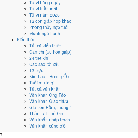
Lễ Vu Lan 15/8
,
Tết Trung Thu 13/9
. Khối dưới đây so sánh nhanh
Tử vi hàng ngày
12 tháng theo số ngày tốt, còn lưới ngày của từng tháng nằm ngay
Tử vi tuần mới
sau đó.
Tử vi năm 2026
12 con giáp hợp khắc
1
Phong thủy hợp tuổi
Tháng 11 âm (Giáp Tý)
Mệnh ngũ hành
7 ngày tốt
Kiến thức
2
Tất cả kiến thức
Tháng 12 âm (Ất Sửu)
Can chi (60 hoa giáp)
9 ngày tốt
24 tiết khí
3
Các sao tốt xấu
Tháng 1 âm (Bính Dần)
12 trực
8 ngày tốt
Kim Lâu - Hoang Ốc
4
Tuổi mụ là gì
Tháng 2 âm (Đinh Mão)
Tất cả văn khấn
6 ngày tốt
Văn khấn Ông Táo
5
Văn khấn Giao thừa
Tháng 3 âm (Mậu Thìn)
Gia tiên Rằm, mùng 1
5 ngày tốt
Thần Tài Thổ Địa
6
Văn khấn nhập trạch
Tháng 4 âm (Kỷ Tỵ)
Văn khấn cúng giỗ
7 ngày tốt
7