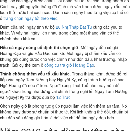
ứng, lọc các ngày được chấm Tốt hoặc Rất tốt rồi chốt trong nhóm đó.
Cách này giữ nguyên tháng đã định mà vẫn tránh được ngày xấu, nên
luôn thử trước hai cách sau. Danh sách ngày theo từng việc cụ thể có
ở
trang chọn ngày tốt theo việc
.
Điểm của mỗi ngày tính từ bộ
28 Nhị Thập Bát Tú
cùng các yếu tố
khác. Vì vậy hai ngày liền nhau trong cùng một tháng vẫn có thể
chênh nhau khá xa.
Nếu cả ngày cũng cố định thì chọn giờ.
Mỗi ngày đều có giờ
Hoàng Đạo và giờ Hắc Đạo xen kẽ. Một ngày bị chấm xấu vẫn có
khung giờ dùng được cho việc chính như đón dâu, khai trương, nhập
trạch. Giờ cụ thể xem ở
công cụ tra giờ Hoàng Đạo
.
Tránh chồng thêm yếu tố xấu khác.
Trong tháng kém, đừng để rơi
tiếp vào ngày Tam Nương hay Nguyệt Kỵ, cũng tránh hướng có sao
Ngũ Hoàng đã nêu ở trên. Người xung Thái Tuế năm nay nên để
người khác trong nhà đứng vai chính trong nghi lễ. Ngày Tam Nương
và Nguyệt Kỵ tra được qua bộ
12 Trực
.
Chọn ngày giờ là phong tục giúp người làm việc lớn thêm an tâm. Nó
không thay được sự chuẩn bị thực tế. Khi lịch không thể đổi, chuẩn bị
chu đáo vẫn đáng giá hơn là dời việc chỉ để tìm ngày đẹp hơn.