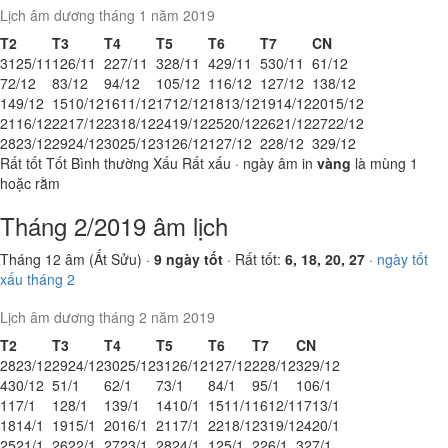
Lịch âm dương tháng 1 năm 2019
T2
T3
T4
T5
T6
T7
CN
31
25/11
1
26/11
2
27/11
3
28/11
4
29/11
5
30/11
6
1/12
7
2/12
8
3/12
9
4/12
10
5/12
11
6/12
12
7/12
13
8/12
14
9/12
15
10/12
16
11/12
17
12/12
18
13/12
19
14/12
20
15/12
21
16/12
22
17/12
23
18/12
24
19/12
25
20/12
26
21/12
27
22/12
28
23/12
29
24/12
30
25/12
31
26/12
1
27/12
2
28/12
3
29/12
Rất tốt
Tốt
Bình thường
Xấu
Rất xấu
· ngày âm in
vàng
là mùng 1
hoặc rằm
Tháng 2/2019 âm lịch
Tháng 12 âm (Ất Sửu) ·
9 ngày tốt
· Rất tốt:
6, 18, 20, 27
·
ngày tốt
xấu tháng 2
Lịch âm dương tháng 2 năm 2019
T2
T3
T4
T5
T6
T7
CN
28
23/12
29
24/12
30
25/12
31
26/12
1
27/12
2
28/12
3
29/12
4
30/12
5
1/1
6
2/1
7
3/1
8
4/1
9
5/1
10
6/1
11
7/1
12
8/1
13
9/1
14
10/1
15
11/1
16
12/1
17
13/1
18
14/1
19
15/1
20
16/1
21
17/1
22
18/1
23
19/1
24
20/1
25
21/1
26
22/1
27
23/1
28
24/1
1
25/1
2
26/1
3
27/1