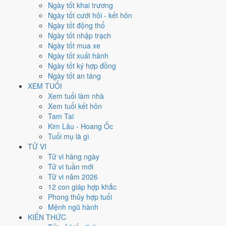
Ngày tốt khai trương
đóng ở
hướng Tây Nam (Khôn)
nên tránh động thổ hướng này.
Ngày tốt cưới hỏi - kết hôn
Người tuổi
Tỵ
xung Thái Tuế, theo tục lệ thì nên làm lễ giải đầu năm.
Ngày tốt động thổ
81
Ngày tốt nhập trạch
Ngày tốt trở lên
Ngày tốt mua xe
129
Ngày tốt xuất hành
Ngày bình thường
Ngày tốt ký hợp đồng
155
Ngày tốt an táng
Ngày xấu
XEM TUỔI
24
Xem tuổi làm nhà
Tiết khí
Xem tuổi kết hôn
Tam Tai
Năm 2019 là năm con gì, mệnh
Kim Lâu - Hoang Ốc
Tuổi mụ là gì
gì?
TỬ VI
Tử vi hàng ngày
Năm 2019 là năm
Kỷ Hợi
, Nạp Âm
Bình Địa Mộc
hành Mộc. Thiên
Tử vi tuần mới
Can Kỷ hành
Thổ
gặp Địa Chi Hợi hành
Thủy
. Quan hệ ngũ hành của
Tử vi năm 2026
năm vì vậy là
Thổ - Thủy
. Cách tính cặp can chi này nằm ở bài
can chi
12 con giáp hợp khắc
Kỷ Hợi
.
Phong thủy hợp tuổi
Mệnh ngũ hành
2019
KIẾN THỨC
Kỷ Hợi