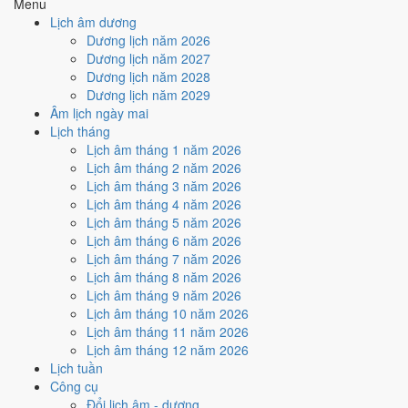
Menu
Mộc
· Bình
Nghĩa "Gỗ đồng bằng", thuộc hành Mộc, ứng
Nạp Âm
Lịch âm dương
Địa Mộc
với cặp can chi Mậu Tuất và Kỷ Hợi.
Dương lịch năm 2026
Thủy
Hợi
Tuổi Hợi hợp Thái Tuế. Tuổi xung Thái Tuế
Thái Tuế
Dương lịch năm 2027
(chính cung)
cần lễ giải đầu năm.
Dương lịch năm 2028
Vàng đất
Màu hợp
Kích hoạt vận khí, dùng cho trang phục, vật
Dương lịch năm 2029
Đen/Xanh
năm
phẩm phong thủy.
Âm lịch ngày mai
dương
Đỏ
Lịch tháng
Hoàng
Một tiêu chí thành phần, xét riêng bộ sao
184
/
181
Lịch âm tháng 1 năm 2026
Đạo / Hắc
ngày. Xem cơ chế ở bài
sao Hoàng Đạo
và
ngày
Lịch âm tháng 2 năm 2026
Đạo
sao Hắc Đạo
.
Lịch âm tháng 3 năm 2026
Luận giải ngũ hành, Thái Tuế và màu hợp ở trên là quan niệm dân
Lịch âm tháng 4 năm 2026
gian. Nguồn tham chiếu:
Tam Mệnh Thông Hội
và
Hiệp Kỷ Biện
Lịch âm tháng 5 năm 2026
Phương Thư
. Dùng để tham khảo khi chọn thời điểm, không phải kết
Lịch âm tháng 6 năm 2026
luận khoa học.
Lịch âm tháng 7 năm 2026
Lịch âm tháng 8 năm 2026
Vận 8 Bát Bạch Cấn Thổ ảnh
Lịch âm tháng 9 năm 2026
hưởng gì tới năm 2019?
Lịch âm tháng 10 năm 2026
Lịch âm tháng 11 năm 2026
Lịch âm tháng 12 năm 2026
Vận 8 lấy hành
Thổ
làm chủ, đóng ở Cấn · Đông Bắc. Năm 2019
Lịch tuần
mang Can Kỷ hành Thổ. So với hành Vận thì
cùng hành Thổ (tỷ
Công cụ
hòa)
. Theo Huyền Không, đây là năm thuận để khởi sự và mở rộng.
Đổi lịch âm - dương