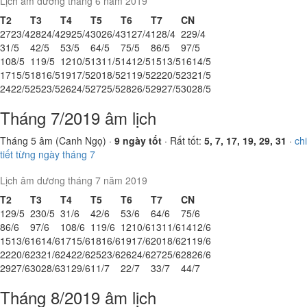
Lịch âm dương tháng 6 năm 2019
T2
T3
T4
T5
T6
T7
CN
27
23/4
28
24/4
29
25/4
30
26/4
31
27/4
1
28/4
2
29/4
3
1/5
4
2/5
5
3/5
6
4/5
7
5/5
8
6/5
9
7/5
10
8/5
11
9/5
12
10/5
13
11/5
14
12/5
15
13/5
16
14/5
17
15/5
18
16/5
19
17/5
20
18/5
21
19/5
22
20/5
23
21/5
24
22/5
25
23/5
26
24/5
27
25/5
28
26/5
29
27/5
30
28/5
Tháng 7/2019 âm lịch
Tháng 5 âm (Canh Ngọ) ·
9 ngày tốt
· Rất tốt:
5, 7, 17, 19, 29, 31
·
chi
tiết từng ngày tháng 7
Lịch âm dương tháng 7 năm 2019
T2
T3
T4
T5
T6
T7
CN
1
29/5
2
30/5
3
1/6
4
2/6
5
3/6
6
4/6
7
5/6
8
6/6
9
7/6
10
8/6
11
9/6
12
10/6
13
11/6
14
12/6
15
13/6
16
14/6
17
15/6
18
16/6
19
17/6
20
18/6
21
19/6
22
20/6
23
21/6
24
22/6
25
23/6
26
24/6
27
25/6
28
26/6
29
27/6
30
28/6
31
29/6
1
1/7
2
2/7
3
3/7
4
4/7
Tháng 8/2019 âm lịch