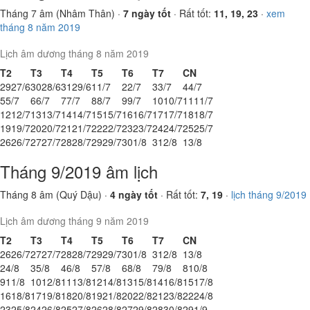
Tháng 7 âm (Nhâm Thân) ·
7 ngày tốt
· Rất tốt:
11, 19, 23
·
xem
tháng 8 năm 2019
Lịch âm dương tháng 8 năm 2019
T2
T3
T4
T5
T6
T7
CN
29
27/6
30
28/6
31
29/6
1
1/7
2
2/7
3
3/7
4
4/7
5
5/7
6
6/7
7
7/7
8
8/7
9
9/7
10
10/7
11
11/7
12
12/7
13
13/7
14
14/7
15
15/7
16
16/7
17
17/7
18
18/7
19
19/7
20
20/7
21
21/7
22
22/7
23
23/7
24
24/7
25
25/7
26
26/7
27
27/7
28
28/7
29
29/7
30
1/8
31
2/8
1
3/8
Tháng 9/2019 âm lịch
Tháng 8 âm (Quý Dậu) ·
4 ngày tốt
· Rất tốt:
7, 19
·
lịch tháng 9/2019
Lịch âm dương tháng 9 năm 2019
T2
T3
T4
T5
T6
T7
CN
26
26/7
27
27/7
28
28/7
29
29/7
30
1/8
31
2/8
1
3/8
2
4/8
3
5/8
4
6/8
5
7/8
6
8/8
7
9/8
8
10/8
9
11/8
10
12/8
11
13/8
12
14/8
13
15/8
14
16/8
15
17/8
16
18/8
17
19/8
18
20/8
19
21/8
20
22/8
21
23/8
22
24/8
23
25/8
24
26/8
25
27/8
26
28/8
27
29/8
28
30/8
29
1/9