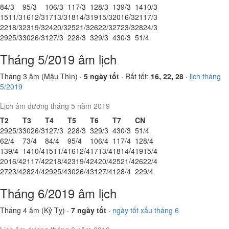
8
4/3
9
5/3
10
6/3
11
7/3
12
8/3
13
9/3
14
10/3
15
11/3
16
12/3
17
13/3
18
14/3
19
15/3
20
16/3
21
17/3
22
18/3
23
19/3
24
20/3
25
21/3
26
22/3
27
23/3
28
24/3
29
25/3
30
26/3
1
27/3
2
28/3
3
29/3
4
30/3
5
1/4
Tháng 5/2019 âm lịch
Tháng 3 âm (Mậu Thìn) ·
5 ngày tốt
· Rất tốt:
16, 22, 28
·
lịch tháng
5/2019
Lịch âm dương tháng 5 năm 2019
T2
T3
T4
T5
T6
T7
CN
29
25/3
30
26/3
1
27/3
2
28/3
3
29/3
4
30/3
5
1/4
6
2/4
7
3/4
8
4/4
9
5/4
10
6/4
11
7/4
12
8/4
13
9/4
14
10/4
15
11/4
16
12/4
17
13/4
18
14/4
19
15/4
20
16/4
21
17/4
22
18/4
23
19/4
24
20/4
25
21/4
26
22/4
27
23/4
28
24/4
29
25/4
30
26/4
31
27/4
1
28/4
2
29/4
Tháng 6/2019 âm lịch
Tháng 4 âm (Kỷ Tỵ) ·
7 ngày tốt
·
ngày tốt xấu tháng 6