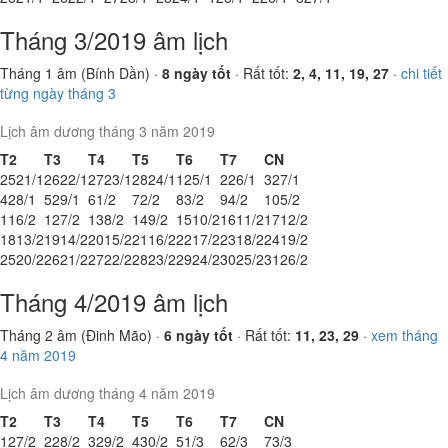
Tháng 3/2019 âm lịch
Tháng 1 âm (Bính Dần) ·
8 ngày tốt
· Rất tốt:
2, 4, 11, 19, 27
·
chi tiết
từng ngày tháng 3
Lịch âm dương tháng 3 năm 2019
T2
T3
T4
T5
T6
T7
CN
25
21/1
26
22/1
27
23/1
28
24/1
1
25/1
2
26/1
3
27/1
4
28/1
5
29/1
6
1/2
7
2/2
8
3/2
9
4/2
10
5/2
11
6/2
12
7/2
13
8/2
14
9/2
15
10/2
16
11/2
17
12/2
18
13/2
19
14/2
20
15/2
21
16/2
22
17/2
23
18/2
24
19/2
25
20/2
26
21/2
27
22/2
28
23/2
29
24/2
30
25/2
31
26/2
Tháng 4/2019 âm lịch
Tháng 2 âm (Đinh Mão) ·
6 ngày tốt
· Rất tốt:
11, 23, 29
·
xem tháng
4 năm 2019
Lịch âm dương tháng 4 năm 2019
T2
T3
T4
T5
T6
T7
CN
1
27/2
2
28/2
3
29/2
4
30/2
5
1/3
6
2/3
7
3/3