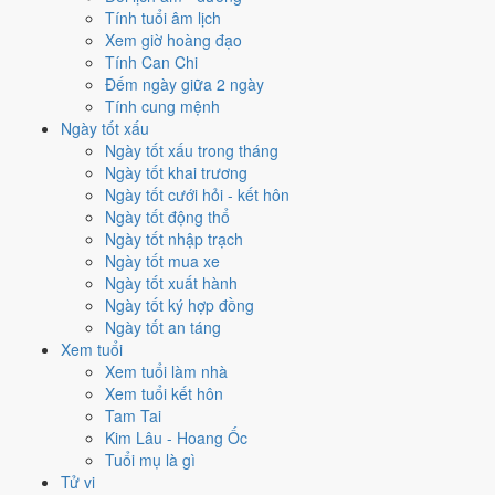
8
Tính tuổi âm lịch
Bát Bạch Cấn Thổ
Xem giờ hoàng đạo
Tính Can Chi
Vận 8 · Hạ Nguyên · 2004 - 2023
Đếm ngày giữa 2 ngày
Hành chủ
Tính cung mệnh
Thổ
Ngày tốt xấu
Phương vị
Ngày tốt xấu trong tháng
Cấn · Đông Bắc
Ngày tốt khai trương
Sao chủ
Ngày tốt cưới hỏi - kết hôn
Bát Bạch (8)
Ngày tốt động thổ
Lịch âm dương 12 tháng năm
Ngày tốt nhập trạch
Ngày tốt mua xe
2019 có gì đáng chú ý?
Ngày tốt xuất hành
Ngày tốt ký hợp đồng
12 tháng dương năm 2019 trải trên các tháng âm từ
tháng 11 âm
Ngày tốt an táng
năm Mậu Tuất
đến
tháng 12 âm năm Kỷ Hợi
. Năm nay
không có
Xem tuổi
tháng nhuận âm
nên âm và dương lệch nhau khá đều suốt 12 tháng.
Xem tuổi làm nhà
Xem tuổi kết hôn
Năm 2019 có
81 ngày từ mức Tốt trở lên
. Nhiều nhất là
tháng 2 và
Tam Tai
7
với 9 ngày. Ít nhất là tháng 9, chỉ 4 ngày, nên tránh xếp việc lớn vào
Kim Lâu - Hoang Ốc
đó.
Tuổi mụ là gì
Các mốc lớn rơi vào:
Ông Công Ông Táo 28/1
,
Tết Nguyên đán 5/2
,
Tử vi