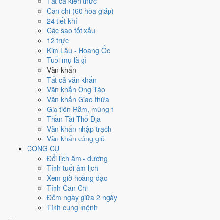
Tất cả kiến thức
Can chi
Can chi (60 hoa giáp)
Kỷ Hợi (Thổ × Thủy)
24 tiết khí
Nạp âm
Các sao tốt xấu
Bình Địa Mộc
12 trực
Vận khí
Kim Lâu - Hoang Ốc
Bát Bạch Cấn Thổ
Tuổi mụ là gì
Văn khấn
🌿 Mộc
Tất cả văn khấn
→
Văn khấn Ông Táo
🔥 Hỏa
Văn khấn Giao thừa
→
Gia tiên Rằm, mùng 1
⛰ Thổ
Thần Tài Thổ Địa
→
Văn khấn nhập trạch
⚒ Kim
Văn khấn cúng giỗ
→
CÔNG CỤ
💧 Thủy
Đổi lịch âm - dương
Bảng phân tích Can Chi năm Kỷ Hợi
Tính tuổi âm lịch
Yếu tố
Chi tiết
Ý nghĩa
Xem giờ hoàng đạo
Thiên
Thiên Can Kỷ thuộc hành Thổ, là khí chủ đạo
Tính Can Chi
Thổ
Dương
Can (Kỷ)
của năm 2019.
Đếm ngày giữa 2 ngày
Địa Chi
Thủy
Dương ·
Địa Chi Hợi thuộc hành Thủy; đặt cạnh Can
Tính cung mệnh
(Hợi)
Con Hợi
Kỷ thì Thổ khắc Thủy (tương khắc).