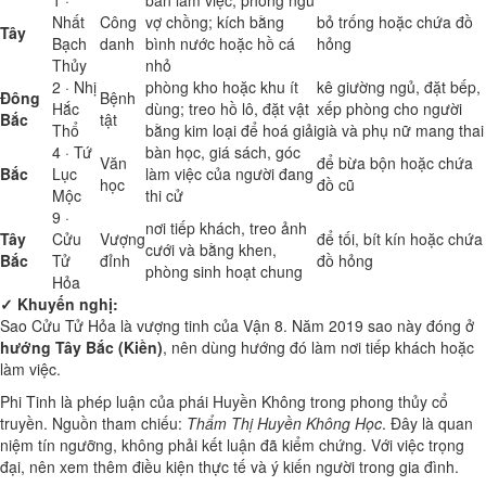
1 ·
bàn làm việc, phòng ngủ
Nhất
Công
vợ chồng; kích bằng
bỏ trống hoặc chứa đồ
Tây
Bạch
danh
bình nước hoặc hồ cá
hỏng
Thủy
nhỏ
2 · Nhị
phòng kho hoặc khu ít
kê giường ngủ, đặt bếp,
Đông
Bệnh
Hắc
dùng; treo hồ lô, đặt vật
xếp phòng cho người
Bắc
tật
Thổ
bằng kim loại để hoá giải
già và phụ nữ mang thai
4 · Tứ
bàn học, giá sách, góc
Văn
để bừa bộn hoặc chứa
Bắc
Lục
làm việc của người đang
học
đồ cũ
Mộc
thi cử
9 ·
nơi tiếp khách, treo ảnh
Tây
Cửu
Vượng
để tối, bít kín hoặc chứa
cưới và bằng khen,
Bắc
Tử
đỉnh
đồ hỏng
phòng sinh hoạt chung
Hỏa
✓ Khuyến nghị:
Sao Cửu Tử Hỏa là vượng tinh của Vận 8. Năm 2019 sao này đóng ở
hướng Tây Bắc (Kiền)
, nên dùng hướng đó làm nơi tiếp khách hoặc
làm việc.
Phi Tinh là phép luận của phái Huyền Không trong phong thủy cổ
truyền. Nguồn tham chiếu:
Thẩm Thị Huyền Không Học
. Đây là quan
niệm tín ngưỡng, không phải kết luận đã kiểm chứng. Với việc trọng
đại, nên xem thêm điều kiện thực tế và ý kiến người trong gia đình.