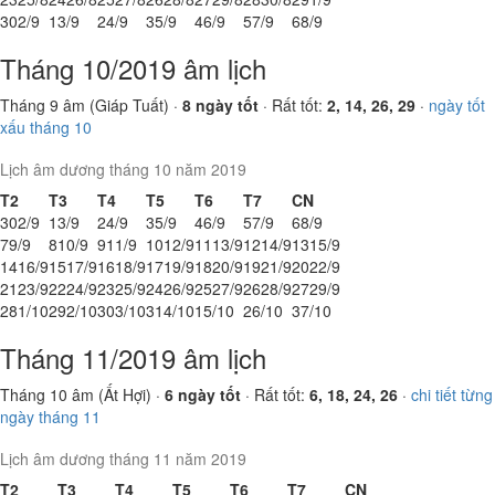
30
2/9
1
3/9
2
4/9
3
5/9
4
6/9
5
7/9
6
8/9
Tháng 10/2019 âm lịch
Tháng 9 âm (Giáp Tuất) ·
8 ngày tốt
· Rất tốt:
2, 14, 26, 29
·
ngày tốt
xấu tháng 10
Lịch âm dương tháng 10 năm 2019
T2
T3
T4
T5
T6
T7
CN
30
2/9
1
3/9
2
4/9
3
5/9
4
6/9
5
7/9
6
8/9
7
9/9
8
10/9
9
11/9
10
12/9
11
13/9
12
14/9
13
15/9
14
16/9
15
17/9
16
18/9
17
19/9
18
20/9
19
21/9
20
22/9
21
23/9
22
24/9
23
25/9
24
26/9
25
27/9
26
28/9
27
29/9
28
1/10
29
2/10
30
3/10
31
4/10
1
5/10
2
6/10
3
7/10
Tháng 11/2019 âm lịch
Tháng 10 âm (Ất Hợi) ·
6 ngày tốt
· Rất tốt:
6, 18, 24, 26
·
chi tiết từng
ngày tháng 11
Lịch âm dương tháng 11 năm 2019
T2
T3
T4
T5
T6
T7
CN