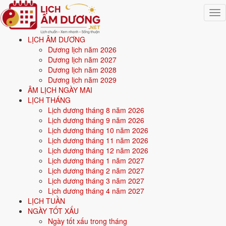
Togg
navig
LỊCH ÂM DƯƠNG
Trang chủ
Dương lịch năm 2026
Mệnh ngũ hành
Dương lịch năm 2027
Sinh năm 1991
Dương lịch năm 2028
Dương lịch năm 2029
⛰️
ÂM LỊCH NGÀY MAI
LỊCH THÁNG
Lịch dương tháng 8 năm 2026
Sinh năm
1991
mệnh gì? Tân Mùi Lộ Bàng Thổ - mệnh
Lịch dương tháng 9 năm 2026
Thổ
Lịch dương tháng 10 năm 2026
Lịch dương tháng 11 năm 2026
Người sinh năm
1991
là tuổi
Tân Mùi
(con Dê), nạp âm
Lộ Bàng Thổ
-
Lịch dương tháng 12 năm 2026
Đất đường đi
, mệnh
Thổ
. Năm
2026
36 tuổi mụ
(35 tuổi dương).
Lịch dương tháng 1 năm 2027
Lịch dương tháng 2 năm 2027
Lịch dương tháng 3 năm 2027
Sinh năm
1991
(Tân Mùi, con Dê) thuộc mệnh
Thổ
- nạp âm
Lộ Bàng
Lịch dương tháng 4 năm 2027
Thổ
.
LỊCH TUẦN
NGÀY TỐT XẤU
Màu hợp:
Vàng đất, Nâu, Be.
Hướng hợp:
Trung tâm, Tây Nam,
Ngày tốt xấu trong tháng
Đông Bắc.