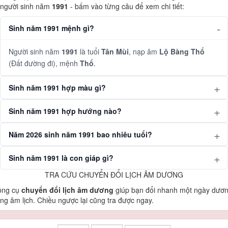
người sinh năm
1991
- bấm vào từng câu để xem chi tiết:
Sinh năm 1991 mệnh gì?
Người sinh năm
1991
là tuổi
Tân Mùi
, nạp âm
Lộ Bàng Thổ
(Đất đường đi), mệnh
Thổ
.
Sinh năm 1991 hợp màu gì?
Sinh năm 1991 hợp hướng nào?
Năm 2026 sinh năm 1991 bao nhiêu tuổi?
Sinh năm 1991 là con giáp gì?
TRA CỨU CHUYỂN ĐỔI LỊCH ÂM DƯƠNG
ông cụ
chuyển đổi lịch âm dương
giúp bạn đổi nhanh một ngày dươ
ng âm lịch. Chiều ngược lại cũng tra được ngay.