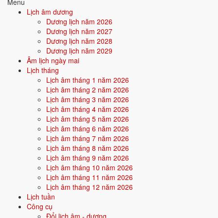
Menu
Quan hệ Can × Chi (Thổ sinh Kim):
Chi Thổ sinh Can Kim - môi
Lịch âm dương
trường hỗ trợ bản thân. Người này dễ nhận được sự giúp đỡ từ ngoài,
Dương lịch năm 2026
gặp quý nhân.
Dương lịch năm 2027
Dương lịch năm 2028
Điểm mạnh:
May mắn, được nâng đỡ, dễ thành công nhờ thiên
Dương lịch năm 2029
thời địa lợi.
Âm lịch ngày mai
Lịch tháng
Điểm cần lưu ý:
Có thể bị phụ thuộc hoặc ỷ lại khi quá nhiều
Lịch âm tháng 1 năm 2026
thuận lợi.
Lịch âm tháng 2 năm 2026
Lịch âm tháng 3 năm 2026
Lịch âm tháng 4 năm 2026
Bối cảnh vận khí khi sinh năm 1991
Lịch âm tháng 5 năm 2026
Người sinh năm
1991
rơi vào
Vận 7 - Thất Xích Kim
(1984-2003)
Lịch âm tháng 6 năm 2026
trong chu kỳ Tam Nguyên Cửu Vận. Mệnh Thổ sinh trong Vận 7 Thất
Lịch âm tháng 7 năm 2026
Xích Kim (Kim) - thổ sinh kim: vận khí hỗ trợ bản mệnh, người này
Lịch âm tháng 8 năm 2026
được thời đại nuôi dưỡng và tỏa sáng trong các lĩnh vực tài chính, giao
Lịch âm tháng 9 năm 2026
thương.
Lịch âm tháng 10 năm 2026
Lịch âm tháng 11 năm 2026
Lịch âm tháng 12 năm 2026
Tính chất vận:
Tài chính, giao thương - Vận mở cửa kinh tế - thị
Lịch tuần
trường, doanh nhân, dotcom.
Công cụ
Quan hệ mệnh × vận:
Thổ sinh Kim.
Đổi lịch âm - dương