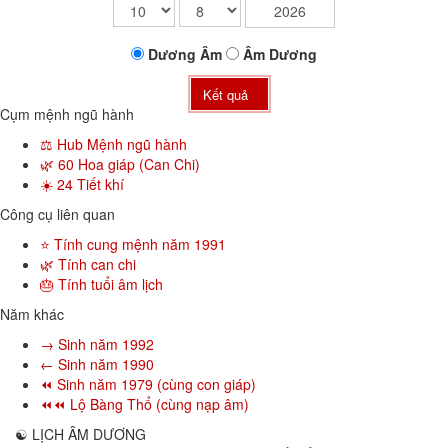
Dương
Âm
Âm
Dương
Kết quả
Cụm mệnh ngũ hành
⚖️ Hub Mệnh ngũ hành
🌿 60 Hoa giáp (Can Chi)
☀️ 24 Tiết khí
Công cụ liên quan
⭐ Tính cung mệnh năm 1991
🌿 Tính can chi
🎂 Tính tuổi âm lịch
Năm khác
→ Sinh năm 1992
← Sinh năm 1990
⏪ Sinh năm 1979 (cùng con giáp)
⏪⏪ Lộ Bàng Thổ (cùng nạp âm)
☯
LỊCH ÂM DƯƠNG