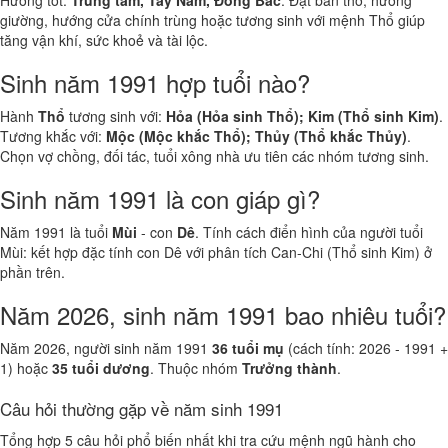
Hướng tốt:
Trung tâm, Tây Nam, Đông Bắc
. Đặt bàn thờ, hướng
giường, hướng cửa chính trùng hoặc tương sinh với mệnh Thổ giúp
tăng vận khí, sức khoẻ và tài lộc.
Sinh năm 1991 hợp tuổi nào?
Hành
Thổ
tương sinh với:
Hỏa (Hỏa sinh Thổ); Kim (Thổ sinh Kim)
.
Tương khắc với:
Mộc (Mộc khắc Thổ); Thủy (Thổ khắc Thủy)
.
Chọn vợ chồng, đối tác, tuổi xông nhà ưu tiên các nhóm tương sinh.
Sinh năm 1991 là con giáp gì?
Năm 1991 là tuổi
Mùi
- con
Dê
. Tính cách điển hình của người tuổi
Mùi: kết hợp đặc tính con Dê với phân tích Can-Chi (Thổ sinh Kim) ở
phần trên.
Năm 2026, sinh năm 1991 bao nhiêu tuổi?
Năm 2026, người sinh năm 1991
36 tuổi mụ
(cách tính: 2026 - 1991 +
1) hoặc
35 tuổi dương
. Thuộc nhóm
Trưởng thành
.
Câu hỏi thường gặp về năm sinh 1991
Tổng hợp 5 câu hỏi phổ biến nhất khi tra cứu mệnh ngũ hành cho