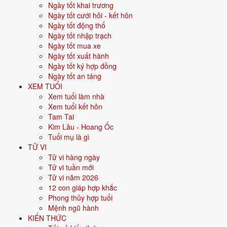
Ngày tốt khai trương
Vận khí khi sinh:
Vận 7 Thất Xích Kim (1984-2003) - Tài chính, giao
Ngày tốt cưới hỏi - kết hôn
thương.
Ngày tốt động thổ
Ngày tốt nhập trạch
Năm
2026
:
36 tuổi mụ, năm Bính Ngọ - Lục hợp.
Ngày tốt mua xe
Ngày tốt xuất hành
Sinh năm 1991 là tuổi gì, mệnh gì?
Ngày tốt ký hợp đồng
Ngày tốt an táng
Người sinh năm
1991
là tuổi
Tân Mùi
- con Dê, nạp âm
Lộ Bàng Thổ
,
XEM TUỔI
mệnh
Thổ
. Màu hợp gồm Vàng đất, Nâu, Be; hướng hợp là Trung tâm,
Xem tuổi làm nhà
Tây Nam, Đông Bắc. Bảng dưới đây tóm tắt 10 chỉ số cốt lõi:
Xem tuổi kết hôn
Tam Tai
Năm sinh dương
1991
Kim Lâu - Hoang Ốc
lịch
Tuổi mụ là gì
TỬ VI
Can chi
Tân Mùi
(Âm Kim - Thổ)
Tử vi hàng ngày
Tử vi tuần mới
Con giáp
Mùi - Con Dê
Tử vi năm 2026
12 con giáp hợp khắc
Nạp âm
Lộ Bàng Thổ
(Đất đường đi)
Phong thủy hợp tuổi
Mệnh ngũ hành
Mệnh ngũ hành
⛰️
Thổ
KIẾN THỨC