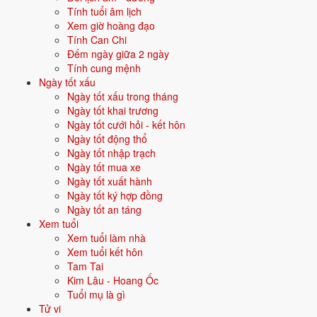
Tính tuổi âm lịch
Xem giờ hoàng đạo
Vận năm 2026 Bính Ngọ cho người sinh năm 1991
Tính Can Chi
Đếm ngày giữa 2 ngày
Năm
2026
(Bính Ngọ), người tuổi
Mùi
(sinh năm 1991) ở
tuổi 36
mụ -
Tính cung mệnh
thuộc nhóm
Trưởng thành
. Quan hệ với Thái Tuế năm xem:
Lục
Ngày tốt xấu
hợp
.
Ngày tốt xấu trong tháng
Ngày tốt khai trương
Năm hợp khí - hợp tác, tình cảm, hôn nhân thuận lợi.
Ngày tốt cưới hỏi - kết hôn
Ngày tốt động thổ
Ngày tốt nhập trạch
Năm 2026 người sinh năm 1991 nên tập trung gì?
Ngày tốt mua xe
Ngày tốt xuất hành
Ở độ tuổi
35 (Trưởng thành)
, người sinh năm 1991 nên ưu tiên các
Ngày tốt ký hợp đồng
chủ đề sau:
Ngày tốt an táng
Xem tuổi
Tình duyên - kết hôn
Sự nghiệp
Xem tuổi làm nhà
Xem tuổi kết hôn
Mua nhà - mua xe
Đầu tư
Tam Tai
Kim Lâu - Hoang Ốc
Đặt tên cho người sinh năm 1991 mệnh Thổ
Tuổi mụ là gì
Tử vi
Khi đặt tên cho người sinh năm
1991
mệnh
Thổ
, nên chọn các tên có