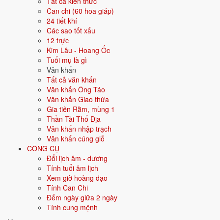
Tất cả kiến thức
Màu hợp
Vàng đất
Nâu
Be
Can chi (60 hoa giáp)
24 tiết khí
Hướng hợp
Trung tâm, Tây Nam, Đông Bắc
Các sao tốt xấu
12 trực
Hành tương sinh
Hỏa (Hỏa sinh Thổ); Kim (Thổ sinh Kim)
Kim Lâu - Hoang Ốc
Tuổi mụ là gì
Hành tương khắc
Văn khấn
Mộc (Mộc khắc Thổ); Thủy (Thổ khắc
Tất cả văn khấn
Thủy)
Văn khấn Ông Táo
Văn khấn Giao thừa
Tuổi năm 2026
36 tuổi mụ / 35 tuổi dương - Trưởng thành
Gia tiên Rằm, mùng 1
Thần Tài Thổ Địa
Ý nghĩa nạp âm Lộ Bàng Thổ
Văn khấn nhập trạch
Văn khấn cúng giỗ
Người sinh năm
1991
mang nạp âm
Lộ Bàng Thổ
- biểu tượng cho
CÔNG CỤ
Đất đường đi
. Đây là một trong các nạp âm thuộc hành
Thổ
trong
Đổi lịch âm - dương
vòng 60 hoa giáp.
Tính tuổi âm lịch
Tượng trưng cho đất, sự ổn định, vững chắc. Người mệnh Thổ trung
Xem giờ hoàng đạo
thực, kiên định, đáng tin.
Tính Can Chi
Đếm ngày giữa 2 ngày
Tìm hiểu chi tiết nạp âm Lộ Bàng Thổ: màu hợp, hướng tốt, năm sinh,
Tính cung mệnh
tương sinh tương khắc →