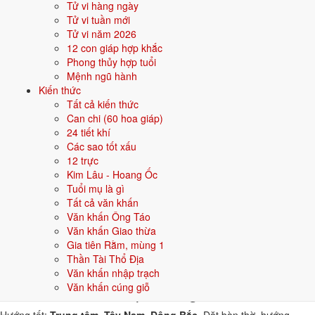
Tử vi hàng ngày
bộ chữ Hán thuộc hành bản mệnh hoặc hành tương sinh; tránh bộ chữ
Tử vi tuần mới
thuộc hành tương khắc. Dưới đây là gợi ý cho
Nam
:
Tử vi năm 2026
12 con giáp hợp khắc
👦 Nam
👧 Nữ
Phong thủy hợp tuổi
Mệnh ngũ hành
Kiến thức
Gợi ý tên đẹp cho Nam mệnh Thổ:
Tất cả kiến thức
Sơn Tùng
Đại Phong
Hoàng Sơn
Bảo Trung
Kiên Trung
Can chi (60 hoa giáp)
24 tiết khí
Sinh năm 1991 hợp gì - kỵ gì
Các sao tốt xấu
12 trực
Người sinh năm
1991
mệnh
Thổ
hợp các yếu tố thuộc bản mệnh và
Kim Lâu - Hoang Ốc
tương sinh, kỵ các yếu tố tương khắc. Cụ thể trên 5 phương diện:
Tuổi mụ là gì
Tất cả văn khấn
Sinh năm 1991 hợp màu gì?
Văn khấn Ông Táo
Văn khấn Giao thừa
Người mệnh
Thổ
sinh năm 1991 nên ưu tiên các màu thuộc bản mệnh
Gia tiên Rằm, mùng 1
và màu tương sinh:
Vàng đất, Nâu, Be
. Dùng cho quần áo, xe, sơn
Thần Tài Thổ Địa
nhà, vật phẩm phong thuỷ.
Văn khấn nhập trạch
Sinh năm 1991 hợp hướng nào?
Văn khấn cúng giỗ