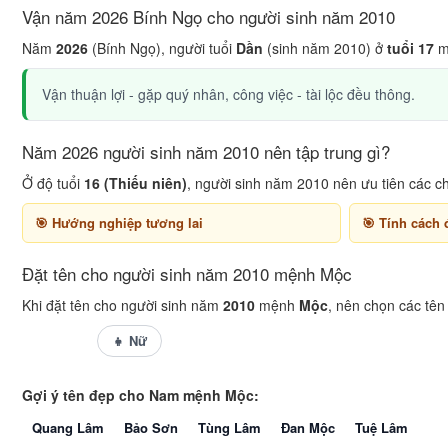
Vận năm 2026 Bính Ngọ cho người sinh năm 2010
Năm
2026
(Bính Ngọ), người tuổi
Dần
(sinh năm 2010) ở
tuổi 17
m
Vận thuận lợi - gặp quý nhân, công việc - tài lộc đều thông.
Năm 2026 người sinh năm 2010 nên tập trung gì?
Ở độ tuổi
16 (Thiếu niên)
, người sinh năm 2010 nên ưu tiên các c
Hướng nghiệp tương lai
Tính cách 
Đặt tên cho người sinh năm 2010 mệnh Mộc
Khi đặt tên cho người sinh năm
2010
mệnh
Mộc
, nên chọn các tê
👦 Nam
👧 Nữ
Gợi ý tên đẹp cho Nam mệnh Mộc:
Quang Lâm
Bảo Sơn
Tùng Lâm
Đan Mộc
Tuệ Lâm