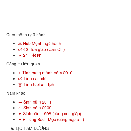
Cụm mệnh ngũ hành
⚖️ Hub Mệnh ngũ hành
🌿 60 Hoa giáp (Can Chi)
☀️ 24 Tiết khí
Công cụ liên quan
⭐ Tính cung mệnh năm 2010
🌿 Tính can chi
🎂 Tính tuổi âm lịch
Năm khác
→ Sinh năm 2011
← Sinh năm 2009
⏪ Sinh năm 1998 (cùng con giáp)
⏪⏪ Tùng Bách Mộc (cùng nạp âm)
☯
LỊCH ÂM DƯƠNG