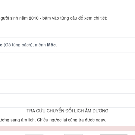
 người sinh năm
2010
- bấm vào từng câu để xem chi tiết:
c
(Gỗ tùng bách), mệnh
Mộc
.
TRA CỨU CHUYỂN ĐỔI LỊCH ÂM DƯƠNG
ơng sang âm lịch. Chiều ngược lại cũng tra được ngay.