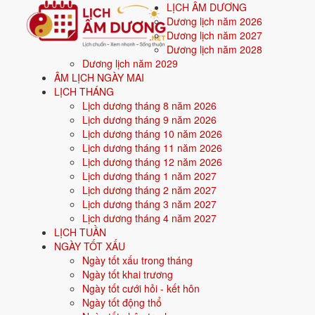
LỊCH ÂM DƯƠNG
Dương lịch năm 2026
Dương lịch năm 2027
Dương lịch năm 2028
Dương lịch năm 2029
Trang chủ
ÂM LỊCH NGÀY MAI
Mệnh ngũ hành
LỊCH THÁNG
Sinh năm 2010
Lịch dương tháng 8 năm 2026
Lịch dương tháng 9 năm 2026
🌿
Sinh năm
2010
mệnh gì? Canh Dần
Lịch dương tháng 10 năm 2026
Lịch dương tháng 11 năm 2026
Người sinh năm
2010
là tuổi
Canh Dần
(con Hổ), 
Lịch dương tháng 12 năm 2026
Lịch dương tháng 1 năm 2027
Lịch dương tháng 2 năm 2027
Sinh năm
2010
(Canh Dần, con Hổ) thuộc mệnh
Mộc
- nạp âm
Tùng
Lịch dương tháng 3 năm 2027
Màu hợp:
Xanh lá, Xanh lục.
Hướng hợp:
Đông, Đông Nam.
Lịch dương tháng 4 năm 2027
LỊCH TUẦN
Vận khí khi sinh:
Vận 8 Bát Bạch Thổ (2004-2023) - Tích lũy, bất độ
NGÀY TỐT XẤU
Năm
2026
:
17 tuổi mụ, năm Bính Ngọ - Tam hợp.
Ngày tốt xấu trong tháng
Ngày tốt khai trương
Ngày tốt cưới hỏi - kết hôn
Sinh năm 2010 là tuổi gì, mệnh gì?
Ngày tốt động thổ