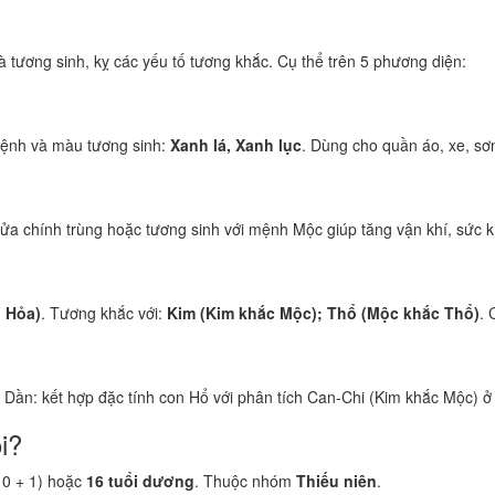
 tương sinh, kỵ các yếu tố tương khắc. Cụ thể trên 5 phương diện:
ệnh và màu tương sinh:
Xanh lá, Xanh lục
. Dùng cho quần áo, xe, sơ
ửa chính trùng hoặc tương sinh với mệnh Mộc giúp tăng vận khí, sức kh
h Hỏa)
. Tương khắc với:
Kim (Kim khắc Mộc); Thổ (Mộc khắc Thổ)
. 
i Dần: kết hợp đặc tính con Hổ với phân tích Can-Chi (Kim khắc Mộc) ở
i?
10 + 1) hoặc
16 tuổi dương
. Thuộc nhóm
Thiếu niên
.