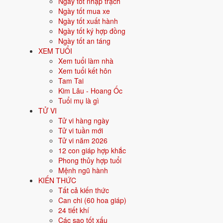
Ngày tốt nhập trạch
Người sinh năm
2010
là tuổi
Canh Dần
- con Hổ, nạp âm
Tùng Bá
Ngày tốt mua xe
Ngày tốt xuất hành
Năm sinh dương lịch
Ngày tốt ký hợp đồng
Ngày tốt an táng
Can chi
XEM TUỔI
Xem tuổi làm nhà
Con giáp
Xem tuổi kết hôn
Tam Tai
Nạp âm
Kim Lâu - Hoang Ốc
Tuổi mụ là gì
Mệnh ngũ hành
TỬ VI
Tử vi hàng ngày
Màu hợp
Tử vi tuần mới
Tử vi năm 2026
Hướng hợp
12 con giáp hợp khắc
Phong thủy hợp tuổi
Hành tương sinh
Mệnh ngũ hành
KIẾN THỨC
Hành tương khắc
Tất cả kiến thức
Can chi (60 hoa giáp)
Tuổi năm 2026
24 tiết khí
Các sao tốt xấu