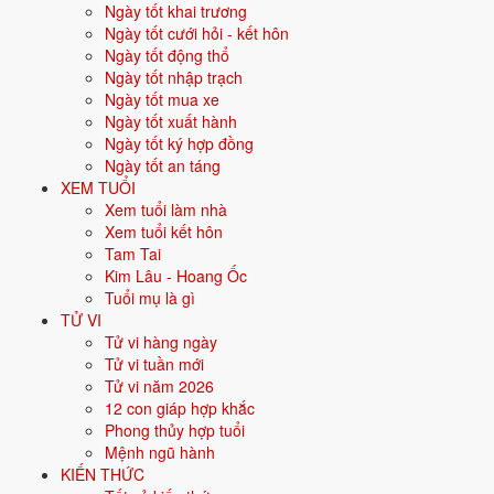
Ngày tốt khai trương
Cúng Mùng 1 Tết có ý nghĩa gì?
Ngày tốt cưới hỏi - kết hôn
Ngày tốt động thổ
Mùng 1 Tết là ngày đầu năm mới theo âm lịch, mở đầu cho cả năm.
Ngày tốt nhập trạch
Gia đình cúng để mời tổ tiên về ăn Tết cùng con cháu. Lễ cũng là dịp
Ngày tốt mua xe
tạ ơn thần linh, Thổ công đã che chở năm cũ. Nhiều nhà tin ngày
Ngày tốt xuất hành
mùng 1 suôn sẻ thì cả năm hanh thông. Vì vậy cần giữ không khí vui
Ngày tốt ký hợp đồng
vẻ, tránh cãi vã.
Ngày tốt an táng
XEM TUỔI
Cúng Mùng 1 Tết ngày giờ nào
Xem tuổi làm nhà
Xem tuổi kết hôn
đẹp?
Tam Tai
Kim Lâu - Hoang Ốc
Cúng Mùng 1 Tết vào buổi sáng, sau khi xông đất. Nên cúng trước khi
Tuổi mụ là gì
đi chúc Tết họ hàng. Giờ đẹp thường là giờ Thìn hoặc Tỵ, khoảng 7h
TỬ VI
đến 11h. Gia đình bận có thể cúng muộn hơn, miễn trong ngày mùng
Tử vi hàng ngày
1.
Tử vi tuần mới
Tử vi năm 2026
Giờ đẹp: giờ Thìn (7h-9h) hoặc giờ Tỵ (9h-11h).
12 con giáp hợp khắc
Nên cúng trước khi đi chúc Tết hoặc ra ngoài xuất hành.
Phong thủy hợp tuổi
Khấn thần linh, Thổ công trước, gia tiên sau.
Mệnh ngũ hành
Cúng Mùng 1 Tết cần chuẩn bị lễ
KIẾN THỨC