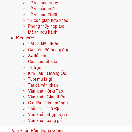
Câu hỏi thường gặp về văn khấn Mùng 1
Tử vi hàng ngày
Tết
Tử vi tuần mới
Tử vi năm 2026
Cúng Mùng 1 Tết vào giờ nào là đẹp nhất?
12 con giáp hợp khắc
Giờ Thìn (7h-9h) hoặc giờ Tỵ (9h-11h) buổi sáng là đẹp nhất, trước khi
Phong thủy hợp tuổi
đi chúc Tết.
Mệnh ngũ hành
Kiến thức
Có bắt buộc cúng mâm mới không hay dùng lại mâm Giao thừa?
Tất cả kiến thức
Khấn thần linh và gia tiên có cần 2 bài riêng không?
Can chi (60 hoa giáp)
Mùng 1 kiêng quét nhà có đúng không?
24 tiết khí
Xông đất và cúng Mùng 1, việc nào làm trước?
Các sao tốt xấu
Mùng 1 Tết có cần đi chùa không?
12 trực
Trẻ nhỏ có cần tham gia lễ cúng Mùng 1 không?
Kim Lâu - Hoang Ốc
Văn khấn khác
Tuổi mụ là gì
Xem tất cả
Tất cả văn khấn
Văn khấn
Văn khấn Ông Táo
Văn khấn Ông Táo
Văn khấn Giao thừa
23/12 âm lịch
Gia tiên Rằm, mùng 1
Văn khấn
Thần Tài Thổ Địa
Văn khấn Giao Thừa
Văn khấn nhập trạch
30 Tết
Văn khấn cúng giỗ
Văn khấn
Văn khấn Rằm tháng Giêng