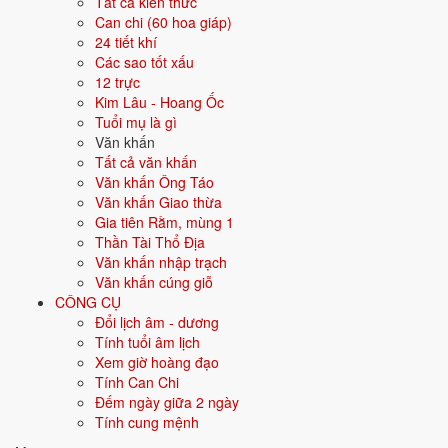
Tất cả kiến thức
vật gì?
Can chi (60 hoa giáp)
24 tiết khí
Các sao tốt xấu
Mâm cỗ mùng 1 thường dùng lại đồ đã cúng Giao thừa. Có thể chuẩn
12 trực
bị mới nhưng không cần cầu kỳ thêm.
Kim Lâu - Hoang Ốc
Bánh chưng, xôi gà hoặc giò chả, mứt Tết.
Tuổi mụ là gì
Trầu cau, rượu trà, hương hoa tươi.
Văn khấn
Có thể thêm hoa quả ngũ quả bày sẵn từ 30 Tết.
Tất cả văn khấn
Văn khấn Ông Táo
Bài văn khấn Mùng 1 Tết đọc thế
Văn khấn Giao thừa
nào?
Gia tiên Rằm, mùng 1
Thần Tài Thổ Địa
Văn khấn nhập trạch
Đọc khấn thần linh và gia tiên trong cùng 1 bài. Nêu rõ họ tên và địa
Văn khấn cúng giỗ
chỉ gia chủ.
CÔNG CỤ
Bản đầy đủ (cổ truyền)
Đổi lịch âm - dương
Tính tuổi âm lịch
Nam mô A Di Đà Phật! (3 lần)
Xem giờ hoàng đạo
Con kính lạy chín phương Trời, mười phương Chư Phật.
Tính Can Chi
Đếm ngày giữa 2 ngày
Con kính lạy Hoàng Thiên Hậu Thổ, chư vị Tôn thần.
Tính cung mệnh
Con kính lạy tổ tiên nội ngoại họ ...