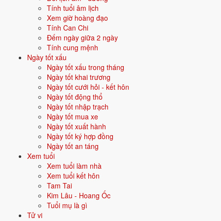
Tính tuổi âm lịch
kiêng gì?
Xem giờ hoàng đạo
Tính Can Chi
Mùng 1 là ngày mở đầu năm mới. Gia đình nên chú ý giữ không khí
Đếm ngày giữa 2 ngày
vui vẻ, tránh điều xui.
Tính cung mệnh
Ngày tốt xấu
Khấn thần linh trước, gia tiên sau, không đảo thứ tự.
Ngày tốt xấu trong tháng
Giữ không khí trang nghiêm, ấm cúng, tránh cãi vã đầu năm.
Ngày tốt khai trương
Kiêng quét nhà, đổ rác trong ngày mùng 1 theo quan niệm dân
Ngày tốt cưới hỏi - kết hôn
gian.
Ngày tốt động thổ
Ăn mặc chỉnh tề khi khấn, đọc rõ ràng và thành tâm.
Ngày tốt nhập trạch
Mùng 1 Tết là ngày quan trọng, quyết định không khí cả năm theo
Ngày tốt mua xe
quan niệm dân gian.
Ngày tốt xuất hành
Ngày tốt ký hợp đồng
Cúng xong, gia đình thường đi chúc Tết và mừng tuổi ông bà, họ
Ngày tốt an táng
hàng.
Xem tuổi
Trước đó là
văn khấn Giao thừa
đêm 30.
Xem tuổi làm nhà
Xem tuổi kết hôn
Sau mùng 1 là
văn khấn Rằm tháng Giêng
.
Tam Tai
Nội dung tham khảo theo văn khấn cổ truyền Việt Nam. Có thể khác
Kim Lâu - Hoang Ốc
đôi chút theo phong tục từng vùng miền.
Tuổi mụ là gì
Tử vi