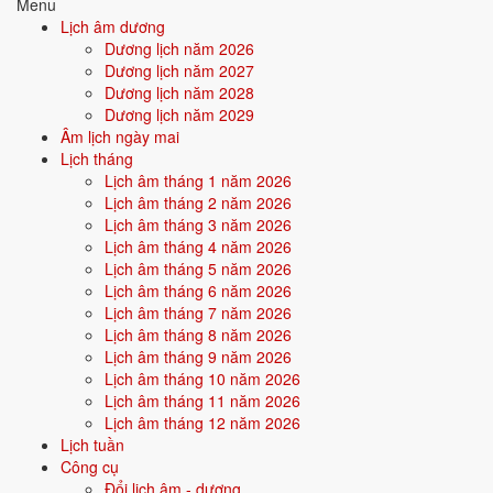
Menu
Tín chủ con là: ... Ngụ tại: ...
Lịch âm dương
Dương lịch năm 2026
Hôm nay là ngày mùng 1 tháng Giêng, nhằm tiết Nguyên đán đầu
Dương lịch năm 2027
xuân. Tín chủ con thành tâm sửa biện hương hoa, cỗ Tết kính dâng
Dương lịch năm 2028
trước án, kính mời chư vị Tôn thần và gia tiên về thụ hưởng.
Dương lịch năm 2029
Cúi xin chư vị phù hộ độ trì cho toàn gia một năm mới mạnh khỏe,
Âm lịch ngày mai
bình an, an khang thịnh vượng, vạn sự như ý.
Lịch tháng
Lịch âm tháng 1 năm 2026
Chúng con lễ bạc tâm thành, cúi xin chứng giám.
Lịch âm tháng 2 năm 2026
Nam mô A Di Đà Phật! (3 lần)
Lịch âm tháng 3 năm 2026
Lịch âm tháng 4 năm 2026
Bản ngắn gọn
Lịch âm tháng 5 năm 2026
Nam mô A Di Đà Phật! (3 lần)
Lịch âm tháng 6 năm 2026
Lịch âm tháng 7 năm 2026
Con lạy chư vị Tôn thần và gia tiên nhà con.
Lịch âm tháng 8 năm 2026
Hôm nay mùng 1 Tết, con thành tâm dâng lễ đầu năm.
Lịch âm tháng 9 năm 2026
Lịch âm tháng 10 năm 2026
Cúi xin chư vị chứng giám lòng thành, phù hộ gia đình con năm mới
Lịch âm tháng 11 năm 2026
bình an, mạnh khỏe, mọi việc hanh thông.
Lịch âm tháng 12 năm 2026
Nam mô A Di Đà Phật!
Lịch tuần
Công cụ
Cúng Mùng 1 Tết cần lưu ý và
Đổi lịch âm - dương