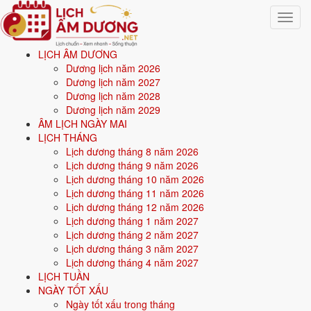
Toggle
navigat
LỊCH ÂM DƯƠNG
Trang chủ
Dương lịch năm 2026
Văn khấn
Dương lịch năm 2027
Văn khấn Mùng 1 Tết (cúng gia tiên ngày đầu năm)
Dương lịch năm 2028
Dương lịch năm 2029
Văn khấn Mùng 1 Tết (cúng
ÂM LỊCH NGÀY MAI
LỊCH THÁNG
gia tiên ngày đầu năm)
Lịch dương tháng 8 năm 2026
Lịch dương tháng 9 năm 2026
Lịch dương tháng 10 năm 2026
Cúng Mùng 1 Tết vào sáng sớm, tốt nhất giờ Thìn hoặc Tỵ. Lễ gồm
Lịch dương tháng 11 năm 2026
mâm cỗ Tết dâng thần linh và gia tiên. Khấn thần linh trước, gia tiên
Lịch dương tháng 12 năm 2026
sau, cầu một năm mới bình an.
Lịch dương tháng 1 năm 2027
🙏
Lịch dương tháng 2 năm 2027
Dịp cúng: Mùng 1 Tết
Lịch dương tháng 3 năm 2027
Dịp cúng
Lịch dương tháng 4 năm 2027
Mùng 1 Tết
LỊCH TUẦN
Phân loại
NGÀY TỐT XẤU
Tết & cuối năm
Ngày tốt xấu trong tháng