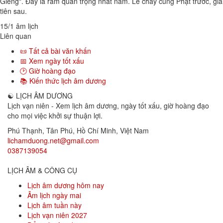
Giêng". Đây là rằm quan trọng nhất năm. Lễ chay cúng Phật trước, gia
tiên sau.
15/1 âm lịch
Liên quan
📜 Tất cả bài văn khấn
📅 Xem ngày tốt xấu
🕑 Giờ hoàng đạo
📚 Kiến thức lịch âm dương
☯
LỊCH ÂM DƯƠNG
Lịch vạn niên - Xem lịch âm dương, ngày tốt xấu, giờ hoàng đạo
cho mọi việc khởi sự thuận lợi.
Phú Thạnh, Tân Phú
,
Hồ Chí Minh
,
Việt Nam
lichamduong.net@gmail.com
0387139054
LỊCH ÂM & CÔNG CỤ
Lịch âm dương hôm nay
Âm lịch ngày mai
Lịch âm tuần này
Lịch vạn niên 2027