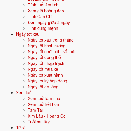
hanh thông.
Tính tuổi âm lịch
Xem giờ hoàng đạo
Nam mô A Di Đà Phật!
Tính Can Chi
Đếm ngày giữa 2 ngày
Cúng Rằm tháng Giêng cần lưu ý
Tính cung mệnh
và kiêng gì?
Ngày tốt xấu
Ngày tốt xấu trong tháng
Ngày tốt khai trương
Rằm tháng Giêng nhiều người đi chùa. Cần sắp xếp thời gian hợp lý
Ngày tốt cưới hỏi - kết hôn
cho cả lễ ở nhà.
Ngày tốt động thổ
Cúng Phật (lễ chay) trước, gia tiên sau.
Ngày tốt nhập trạch
Dọn dẹp bàn thờ sạch sẽ trước khi bày lễ.
Ngày tốt mua xe
Nếu đi lễ chùa cầu an, nên cúng ở nhà trước hoặc sau khi về.
Ngày tốt xuất hành
Đọc văn khấn rõ ràng, thành tâm, không cần quá cầu kỳ.
Ngày tốt ký hợp đồng
Ngày tốt an táng
Rằm tháng Giêng khép lại tháng Tết, mở đầu cho các dịp lễ trong
Xem tuổi
năm.
Xem tuổi làm nhà
Nhiều nhà kết hợp cúng sao giải hạn cùng dịp rằm này.
Xem tuổi kết hôn
Tam Tai
Trước đó là
văn khấn Mùng 1 Tết
.
Kim Lâu - Hoang Ốc
Các tháng sau dùng
văn khấn gia tiên Rằm, mùng 1 hàng tháng
.
Tuổi mụ là gì
Tử vi
Nội dung tham khảo theo văn khấn cổ truyền Việt Nam. Có thể khác