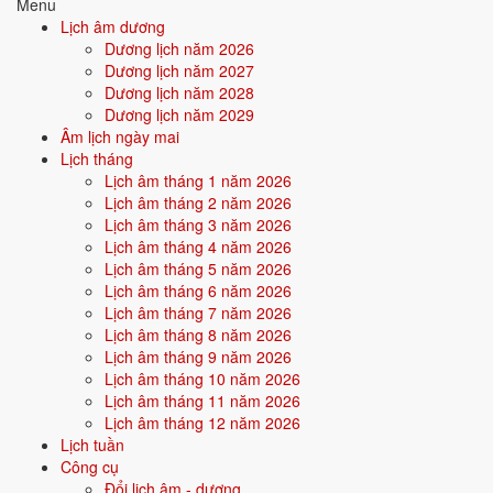
Menu
Con kính lạy chín phương Trời, mười phương Chư Phật.
Lịch âm dương
Dương lịch năm 2026
Con kính lạy Hoàng Thiên Hậu Thổ, chư vị Tôn thần.
Dương lịch năm 2027
Con kính lạy tổ tiên nội ngoại họ ...
Dương lịch năm 2028
Dương lịch năm 2029
Tín chủ con là: ... Ngụ tại: ...
Âm lịch ngày mai
Hôm nay là ngày Rằm tháng Giêng, tiết Thượng Nguyên. Tín chủ con
Lịch tháng
thành tâm sửa biện hương hoa lễ vật, kính dâng trước án, cúi xin chư
Lịch âm tháng 1 năm 2026
vị Tôn thần và gia tiên giáng lâm chứng giám.
Lịch âm tháng 2 năm 2026
Lịch âm tháng 3 năm 2026
Nguyện cầu cho gia đạo bình an, sức khỏe dồi dào, tài lộc tăng tiến,
Lịch âm tháng 4 năm 2026
một năm mưa thuận gió hòa, sở cầu như ý.
Lịch âm tháng 5 năm 2026
Chúng con lễ bạc tâm thành, cúi xin chứng giám.
Lịch âm tháng 6 năm 2026
Lịch âm tháng 7 năm 2026
Nam mô A Di Đà Phật! (3 lần)
Lịch âm tháng 8 năm 2026
Bản ngắn gọn
Lịch âm tháng 9 năm 2026
Lịch âm tháng 10 năm 2026
Nam mô A Di Đà Phật! (3 lần)
Lịch âm tháng 11 năm 2026
Con lạy chư Phật, chư vị Tôn thần và gia tiên nhà con.
Lịch âm tháng 12 năm 2026
Lịch tuần
Hôm nay Rằm tháng Giêng, con thành tâm dâng hương lễ vật.
Công cụ
Cúi xin chứng giám, phù hộ gia đình con bình an, mọi việc trong năm
Đổi lịch âm - dương