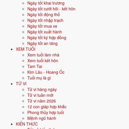
Tết & cuối năm
Ngày tốt khai trương
Ngày tốt cưới hỏi - kết hôn
Cúng Rằm tháng Giêng có ý
Ngày tốt động thổ
Ngày tốt nhập trạch
nghĩa gì?
Ngày tốt mua xe
Ngày tốt xuất hành
Rằm tháng Giêng còn gọi Tết Nguyên Tiêu, thuộc tiết Thượng Nguyên
Ngày tốt ký hợp đồng
trong 3 tiết Nguyên của năm. Đây là rằm đầu tiên và được coi trọng
Ngày tốt an táng
nhất. Dân gian có câu "Cúng quanh năm không bằng Rằm tháng
XEM TUỔI
Giêng". Gia đình cúng Phật để cầu an. Cúng gia tiên để tạ ơn và cầu
Xem tuổi làm nhà
một năm mưa thuận gió hòa. Nhiều người đi lễ chùa, dâng sao giải
Xem tuổi kết hôn
hạn vào đúng dịp này.
Tam Tai
Kim Lâu - Hoang Ốc
Cúng Rằm tháng Giêng ngày giờ
Tuổi mụ là gì
nào đẹp?
TỬ VI
Tử vi hàng ngày
Tử vi tuần mới
Cúng Rằm tháng Giêng vào ngày 14 hoặc chính rằm 15 tháng Giêng
Tử vi năm 2026
âm lịch. Giờ đẹp nhất là giờ Ngọ, tức 11h đến 13h ngày rằm. Gia đình
12 con giáp hợp khắc
bận có thể cúng từ tối 14 đến hết ngày 15.
Phong thủy hợp tuổi
Ngày: 14 hoặc 15 tháng Giêng âm lịch.
Mệnh ngũ hành
Giờ đẹp: giờ Ngọ (11h-13h) ngày rằm.
KIẾN THỨC
Có thể cúng sớm từ tối 14 nếu bận việc ngày rằm.