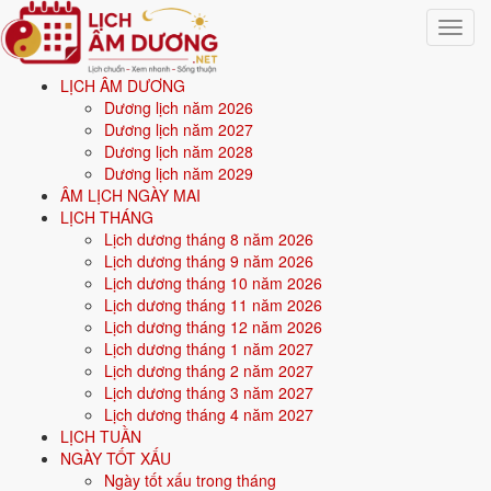
Toggle
navigat
LỊCH ÂM DƯƠNG
Trang chủ
Dương lịch năm 2026
Văn khấn
Dương lịch năm 2027
Văn khấn Rằm tháng Giêng (Tết Nguyên Tiêu)
Dương lịch năm 2028
Dương lịch năm 2029
Văn khấn Rằm tháng Giêng
ÂM LỊCH NGÀY MAI
LỊCH THÁNG
(Tết Nguyên Tiêu)
Lịch dương tháng 8 năm 2026
Lịch dương tháng 9 năm 2026
Lịch dương tháng 10 năm 2026
Cúng Rằm tháng Giêng vào ngày 14 hoặc chính rằm 15, tốt nhất giờ
Lịch dương tháng 11 năm 2026
Ngọ. Dân gian có câu "Cúng quanh năm không bằng Rằm tháng
Lịch dương tháng 12 năm 2026
Giêng". Đây là rằm quan trọng nhất năm. Lễ chay cúng Phật trước, gia
Lịch dương tháng 1 năm 2027
tiên sau.
Lịch dương tháng 2 năm 2027
🙏
Lịch dương tháng 3 năm 2027
Dịp cúng: 15/1 âm lịch
Lịch dương tháng 4 năm 2027
Dịp cúng
LỊCH TUẦN
15/1 âm lịch
NGÀY TỐT XẤU
Phân loại
Ngày tốt xấu trong tháng