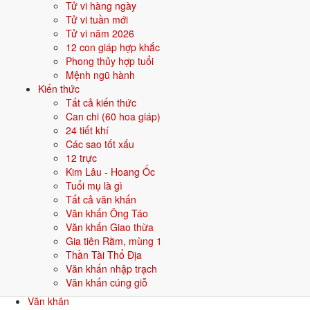
Tử vi hàng ngày
đôi chút theo phong tục từng vùng miền.
Tử vi tuần mới
Tử vi năm 2026
Câu hỏi thường gặp về văn khấn Rằm
12 con giáp hợp khắc
tháng Giêng
Phong thủy hợp tuổi
Mệnh ngũ hành
Cúng Rằm tháng Giêng ngày 14 hay 15 thì đúng hơn?
Kiến thức
Cả 2 ngày đều được; chính rằm 15 là chuẩn nhất, nhưng nhiều nhà
Tất cả kiến thức
cúng tối 14 nếu bận việc ngày rằm.
Can chi (60 hoa giáp)
Vì sao Rằm tháng Giêng được coi trọng hơn các rằm khác?
24 tiết khí
Lễ chay và lễ mặn, nên chọn loại nào?
Các sao tốt xấu
Có cần cúng sao giải hạn cùng Rằm tháng Giêng không?
12 trực
Cúng Rằm tháng Giêng có cần đọc cả văn khấn Thổ công không?
Kim Lâu - Hoang Ốc
Rằm tháng Giêng có phải kiêng gì không?
Tuổi mụ là gì
Bánh trôi nước có bắt buộc trong mâm cúng Rằm tháng Giêng
Tất cả văn khấn
không?
Văn khấn Ông Táo
Văn khấn khác
Văn khấn Giao thừa
Gia tiên Rằm, mùng 1
Xem tất cả
Thần Tài Thổ Địa
Văn khấn
Văn khấn nhập trạch
Văn khấn Ông Táo
Văn khấn cúng giỗ
23/12 âm lịch
Văn khấn