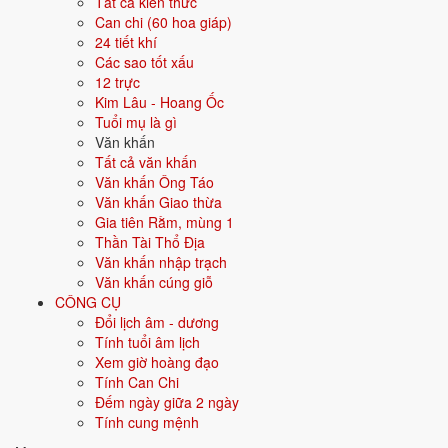
Tất cả kiến thức
Can chi (60 hoa giáp)
Cúng Rằm tháng Giêng cần
24 tiết khí
Các sao tốt xấu
chuẩn bị lễ vật gì?
12 trực
Kim Lâu - Hoang Ốc
Rằm tháng Giêng thường có 2 mâm: lễ chay cúng Phật và lễ mặn
Tuổi mụ là gì
hoặc chay cúng gia tiên.
Văn khấn
Tất cả văn khấn
Lễ chay cúng Phật: hoa quả, xôi chè, bánh trôi nước, hương
Văn khấn Ông Táo
đăng.
Văn khấn Giao thừa
Lễ cúng gia tiên: có thể mặn hoặc chay tùy gia đình, thêm trầu
Gia tiên Rằm, mùng 1
cau, rượu trà.
Thần Tài Thổ Địa
Hương hoa tươi, nến hoặc đèn dầu thắp trong lúc khấn.
Văn khấn nhập trạch
Bài văn khấn Rằm tháng Giêng
Văn khấn cúng giỗ
CÔNG CỤ
đọc thế nào?
Đổi lịch âm - dương
Tính tuổi âm lịch
Đọc khấn Phật, thần linh và gia tiên trong cùng 1 bài. Có thể tách 2
Xem giờ hoàng đạo
lượt nếu cúng riêng 2 mâm.
Tính Can Chi
Đếm ngày giữa 2 ngày
Bản đầy đủ (cổ truyền)
Tính cung mệnh
Nam mô A Di Đà Phật! (3 lần)