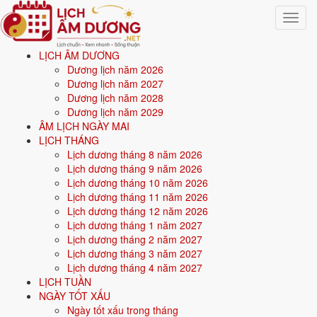
Toggle
navigat
LỊCH ÂM DƯƠNG
Trang chủ
Dương lịch năm 2026
Văn khấn
Dương lịch năm 2027
Văn khấn cúng sao giải hạn đầu năm
Dương lịch năm 2028
Dương lịch năm 2029
Văn khấn cúng sao giải hạn
ÂM LỊCH NGÀY MAI
LỊCH THÁNG
đầu năm
Lịch dương tháng 8 năm 2026
Lịch dương tháng 9 năm 2026
Lịch dương tháng 10 năm 2026
Cúng sao giải hạn từ mùng 10 đến rằm tháng Giêng, tốt nhất vào
Lịch dương tháng 11 năm 2026
ngày Rằm. Mỗi người mỗi năm ứng với 1 trong 9 sao chiếu mệnh. Lễ
Lịch dương tháng 12 năm 2026
nhằm hóa giải vận hạn, cầu bình an cho năm mới.
Lịch dương tháng 1 năm 2027
🙏
Lịch dương tháng 2 năm 2027
Dịp cúng: Rằm tháng Giêng
Lịch dương tháng 3 năm 2027
Dịp cúng
Lịch dương tháng 4 năm 2027
Rằm tháng Giêng
LỊCH TUẦN
Phân loại
NGÀY TỐT XẤU
Đền chùa & tâm linh
Ngày tốt xấu trong tháng