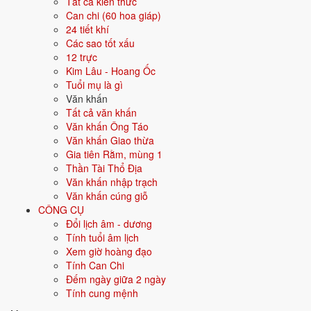
Tất cả kiến thức
Can chi (60 hoa giáp)
Lễ vật cúng sao thường có thêm bài vị ghi tên sao chiếu mệnh của gia
24 tiết khí
chủ.
Các sao tốt xấu
Hương hoa, trà quả.
12 trực
Đèn nến, tùy sao mà số lượng đèn khác nhau theo tục lệ.
Kim Lâu - Hoang Ốc
Bài vị ghi tên sao chiếu mệnh năm đó.
Tuổi mụ là gì
Tra thêm
ý nghĩa các sao
để biết sao chiếu mệnh.
Văn khấn
Tất cả văn khấn
Bài văn khấn Giải Hạn đọc thế
Văn khấn Ông Táo
nào?
Văn khấn Giao thừa
Gia tiên Rằm, mùng 1
Thần Tài Thổ Địa
Bài khấn cúng sao chỉ có 1 bản, chỉ cần điền đúng tên sao chiếu
Văn khấn nhập trạch
mệnh năm đó.
Văn khấn cúng giỗ
Bản đầy đủ (cổ truyền)
CÔNG CỤ
Đổi lịch âm - dương
Nam mô A Di Đà Phật! (3 lần)
Tính tuổi âm lịch
Con lạy chín phương Trời, mười phương Chư Phật.
Xem giờ hoàng đạo
Tính Can Chi
Con kính lạy Đức Hiệu Thiên Chí Tôn Kim Quyết Ngọc Hoàng Thượng
Đếm ngày giữa 2 ngày
Đế.
Tính cung mệnh
Con kính lạy Đức Trung Thiên tinh chúa Bắc Cực Tử Vi Tràng Sinh Đại