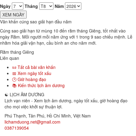
Ngày
Tháng
Năm
XEM NGÀY
Văn khấn cúng sao giải hạn đầu năm
Cúng sao giải hạn từ mùng 10 đến rằm tháng Giêng, tốt nhất vào
ngày Rằm. Mỗi người mỗi năm ứng với 1 trong 9 sao chiếu mệnh. Lễ
nhằm hóa giải vận hạn, cầu bình an cho năm mới.
Rằm tháng Giêng
Liên quan
📜 Tất cả bài văn khấn
📅 Xem ngày tốt xấu
🕑 Giờ hoàng đạo
📚 Kiến thức lịch âm dương
☯
LỊCH ÂM DƯƠNG
Lịch vạn niên - Xem lịch âm dương, ngày tốt xấu, giờ hoàng đạo
cho mọi việc khởi sự thuận lợi.
Phú Thạnh, Tân Phú
,
Hồ Chí Minh
,
Việt Nam
lichamduong.net@gmail.com
0387139054