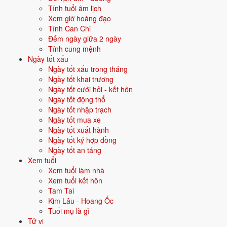
Dâng sao giải hạn là tín ngưỡng tham khảo.
Tính tuổi âm lịch
Giữ tâm an, sống thiện vẫn là gốc quan trọng nhất.
Xem giờ hoàng đạo
Không nên tốn kém quá mức cho lễ cúng sao.
Tính Can Chi
Đếm ngày giữa 2 ngày
Cúng sao giải hạn giúp nhiều người an tâm hơn khi bước vào năm
Tính cung mệnh
mới.
Ngày tốt xấu
Quan trọng nhất vẫn là sống tốt, làm việc thiện trong suốt cả năm.
Ngày tốt xấu trong tháng
Ngày tốt khai trương
Có thể tham khảo thêm
các sao tốt xấu
để hiểu rõ hơn.
Ngày tốt cưới hỏi - kết hôn
Cùng dịp Rằm tháng Giêng, dùng thêm
văn khấn Rằm tháng Giêng
.
Ngày tốt động thổ
Ngày tốt nhập trạch
Nội dung tham khảo theo văn khấn cổ truyền Việt Nam. Có thể khác
Ngày tốt mua xe
đôi chút theo phong tục từng vùng miền.
Ngày tốt xuất hành
Câu hỏi thường gặp về văn khấn Giải Hạn
Ngày tốt ký hợp đồng
Ngày tốt an táng
Làm sao biết mình chiếu sao gì trong năm?
Xem tuổi
Sao chiếu mệnh tính theo tuổi và giới tính. Có thể tra bảng sao truyền
Xem tuổi làm nhà
thống hoặc nhờ thầy chùa tính giúp.
Xem tuổi kết hôn
Tam Tai
Không cúng sao giải hạn có sao không?
Kim Lâu - Hoang Ốc
Cúng sao tại nhà và tại chùa khác nhau thế nào?
Tuổi mụ là gì
Gặp sao xấu có nhất thiết phải cúng giải hạn không?
Tử vi
Trẻ em có cần cúng sao giải hạn không?