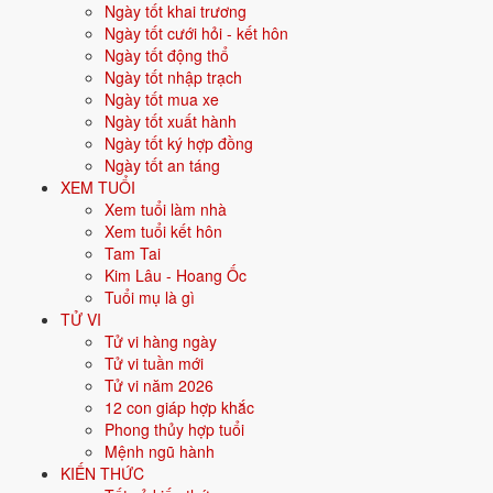
Ngày tốt khai trương
Cúng Giải Hạn có ý nghĩa gì?
Ngày tốt cưới hỏi - kết hôn
Ngày tốt động thổ
Dân gian tin mỗi năm 1 người chịu ảnh hưởng của 1 trong 9 ngôi sao.
Ngày tốt nhập trạch
Có sao tốt như Thái Dương, Thái Âm, Mộc Đức. Có sao xấu như La
Ngày tốt mua xe
Hầu, Kế Đô, Thái Bạch. Dâng sao giải hạn là nghi lễ đầu năm để hóa
Ngày tốt xuất hành
giải vận hạn nếu gặp sao xấu. Đây là tín ngưỡng dân gian mang tính
Ngày tốt ký hợp đồng
tham khảo, không phải điều bắt buộc.
Ngày tốt an táng
XEM TUỔI
Cúng Giải Hạn ngày giờ nào
Xem tuổi làm nhà
Xem tuổi kết hôn
đẹp?
Tam Tai
Kim Lâu - Hoang Ốc
Cúng trong khoảng từ mùng 10 đến rằm tháng Giêng âm lịch. Tốt nhất
Tuổi mụ là gì
là làm đúng vào ngày Rằm. Có thể cúng tại nhà hoặc nhờ chùa làm lễ.
TỬ VI
Tử vi hàng ngày
Thời gian: từ mùng 10 đến rằm tháng Giêng.
Tử vi tuần mới
Tốt nhất: đúng ngày Rằm tháng Giêng.
Tử vi năm 2026
Có thể tự cúng tại nhà hoặc nhờ chùa làm lễ.
12 con giáp hợp khắc
Cúng Giải Hạn cần chuẩn bị lễ
Phong thủy hợp tuổi
Mệnh ngũ hành
vật gì?
KIẾN THỨC