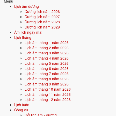
Menu
Đế.
Lịch âm dương
Con kính lạy ngài tinh quân cai quản sao ... (tên sao chiếu mệnh năm
Dương lịch năm 2026
nay).
Dương lịch năm 2027
Dương lịch năm 2028
Tín chủ con là: ... Ngụ tại: ... Hôm nay là ngày ... tháng Giêng năm ...
Dương lịch năm 2029
Tín chủ con thành tâm sắm lễ, hương hoa trà quả, đốt nén tâm hương,
Âm lịch ngày mai
thiết lập linh án, kính dâng lên chư vị tinh quân.
Lịch tháng
Lịch âm tháng 1 năm 2026
Cúi xin chư vị thương xót, giáng phúc trừ tai, giải trừ vận hạn, phù hộ
Lịch âm tháng 2 năm 2026
cho tín chủ và gia đình một năm mạnh khỏe, bình an, tai qua nạn khỏi,
Lịch âm tháng 3 năm 2026
sở cầu như ý.
Lịch âm tháng 4 năm 2026
Chúng con lễ bạc tâm thành, cúi xin chứng giám.
Lịch âm tháng 5 năm 2026
Lịch âm tháng 6 năm 2026
Nam mô A Di Đà Phật! (3 lần)
Lịch âm tháng 7 năm 2026
Lịch âm tháng 8 năm 2026
Cúng Giải Hạn cần lưu ý và
Lịch âm tháng 9 năm 2026
kiêng gì?
Lịch âm tháng 10 năm 2026
Lịch âm tháng 11 năm 2026
Lịch âm tháng 12 năm 2026
Dâng sao giải hạn nên đi kèm tâm thế đúng đắn. Không nên quá lo
Lịch tuần
lắng hay phụ thuộc.
Công cụ
Sau khi lễ xong thì hóa tiền vàng, bài vị, văn khấn.
Đổi lịch âm - dương