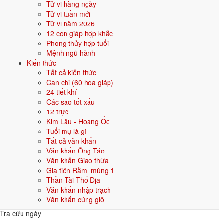
Tử vi hàng ngày
Văn khấn khác
Tử vi tuần mới
Xem tất cả
Tử vi năm 2026
Văn khấn
12 con giáp hợp khắc
Văn khấn đi chùa, lễ Phật
Phong thủy hợp tuổi
Đi lễ chùa
Mệnh ngũ hành
Văn khấn
Kiến thức
Văn khấn Ông Táo
Tất cả kiến thức
23/12 âm lịch
Can chi (60 hoa giáp)
Văn khấn
24 tiết khí
Văn khấn Giao Thừa
Các sao tốt xấu
30 Tết
12 trực
Văn khấn
Kim Lâu - Hoang Ốc
Văn khấn Mùng 1 Tết
Tuổi mụ là gì
Mùng 1 Tết
Tất cả văn khấn
Văn khấn
Văn khấn Ông Táo
Văn khấn Rằm tháng Giêng
Văn khấn Giao thừa
15/1 âm lịch
Gia tiên Rằm, mùng 1
Văn khấn
Thần Tài Thổ Địa
Văn khấn Tất niên
Văn khấn nhập trạch
Cuối năm (23-30 Chạp)
Văn khấn cúng giỗ
Tra cứu ngày