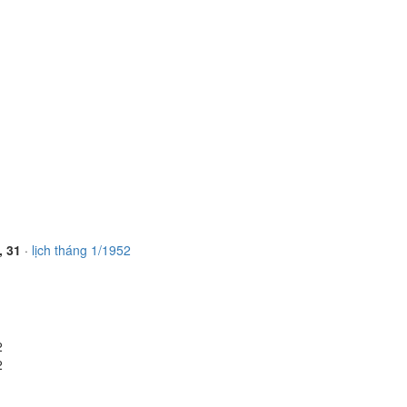
, 31
·
lịch tháng 1/1952
2
2