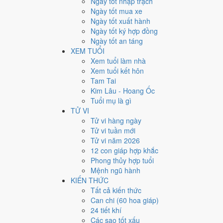
Ngày tốt nhập trạch
Ngày bình thường
Ngày tốt mua xe
159
Ngày tốt xuất hành
Ngày xấu
Ngày tốt ký hợp đồng
24
Ngày tốt an táng
Tiết khí
XEM TUỔI
Năm 1952 là năm con gì, 
Xem tuổi làm nhà
Xem tuổi kết hôn
Tam Tai
Năm 1952 là năm
Nhâm Thìn
, Nạp Âm
Trường Lưu Th
Kim Lâu - Hoang Ốc
tính cặp can chi này nằm ở bài
can chi Nhâm Thìn
.
Tuổi mụ là gì
1952
TỬ VI
Nhâm Thìn
Tử vi hàng ngày
Can chi
Tử vi tuần mới
Nhâm Thìn (Thủy × Thổ)
Tử vi năm 2026
Nạp âm
12 con giáp hợp khắc
Trường Lưu Thủy
Phong thủy hợp tuổi
Vận khí
Mệnh ngũ hành
Ngũ Hoàng Trung Thổ
KIẾN THỨC
Tất cả kiến thức
🌿 Mộc
Can chi (60 hoa giáp)
→
24 tiết khí
🔥 Hỏa
Các sao tốt xấu