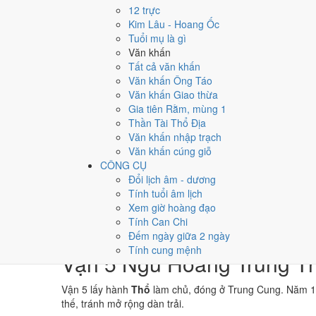
→
12 trực
⛰ Thổ
Kim Lâu - Hoang Ốc
→
Tuổi mụ là gì
⚒ Kim
Văn khấn
→
Tất cả văn khấn
💧 Thủy
Văn khấn Ông Táo
Văn khấn Giao thừa
Bảng phân tích Can Chi năm Nhâm Thìn
Gia tiên Rằm, mùng 1
Yếu tố
Chi tiết
Thần Tài Thổ Địa
Thiên Can (Nhâm)
Thủy
Dương
Văn khấn nhập trạch
Địa Chi (Thìn)
Thổ
Dương · Con Thìn
Văn khấn cúng giỗ
Nạp Âm
Thủy
· Trường Lưu Thủy
CÔNG CỤ
Thái Tuế
Thổ
Thìn (chính cung)
Đổi lịch âm - dương
Màu hợp năm
Đen/Xanh dương
Vàng đất
Trắng
Tính tuổi âm lịch
Hoàng Đạo / Hắc Đạo
180
/
186
ngày
Xem giờ hoàng đạo
Luận giải ngũ hành, Thái Tuế và màu hợp ở trên là qua
Tính Can Chi
không phải kết luận khoa học.
Đếm ngày giữa 2 ngày
Tính cung mệnh
Vận 5 Ngũ Hoàng Trung Th
Vận 5 lấy hành
Thổ
làm chủ, đóng ở Trung Cung. Năm 
thế, tránh mở rộng dàn trải.