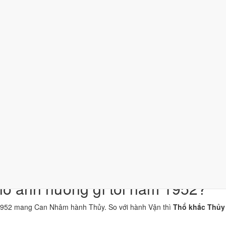
Ý nghĩa
Thiên Can Nhâm thuộc hành Thủy, là khí chủ đạo của năm 1952.
Địa Chi Thìn thuộc hành Thổ; đặt cạnh Can Nhâm thì Thổ khắc Thủ
Nghĩa "Nước chảy mạnh", thuộc hành Thủy, ứng với cặp can chi N
Tuổi Thìn hợp Thái Tuế. Tuổi xung Thái Tuế cần lễ giải đầu năm.
/Bạc
Kích hoạt vận khí, dùng cho trang phục, vật phẩm phong thủy.
Một tiêu chí thành phần, xét riêng bộ sao ngày. Xem cơ chế ở bài
s
n niệm dân gian. Nguồn tham chiếu:
Tam Mệnh Thông Hội
và
Hiệp Kỷ B
ổ ảnh hưởng gì tới năm 1952?
1952 mang Can Nhâm hành Thủy. So với hành Vận thì
Thổ khắc Thủy