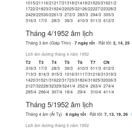
10
15/2
11
16/2
12
17/2
13
18/2
14
19/2
15
20/2
16
21/2
17
22/2
18
23/2
19
24/2
20
25/2
21
26/2
22
27/2
23
28/2
24
29/2
25
30/2
26
1/3
27
2/3
28
3/3
29
4/3
30
5/3
31
6/3
1
7/3
2
8/3
3
9/3
4
10/3
5
11/3
6
12/3
Tháng 4/1952 âm lịch
Tháng 3 âm (Giáp Thìn) ·
7 ngày tốt
· Rất tốt:
2, 14, 25
Lịch âm dương tháng 4 năm 1952
T2
T3
T4
T5
T6
T7
CN
31
6/3
1
7/3
2
8/3
3
9/3
4
10/3
5
11/3
6
12/3
7
13/3
8
14/3
9
15/3
10
16/3
11
17/3
12
18/3
13
19/3
14
20/3
15
21/3
16
22/3
17
23/3
18
24/3
19
25/3
20
26/3
21
27/3
22
28/3
23
29/3
24
1/4
25
2/4
26
3/4
27
4/4
28
5/4
29
6/4
30
7/4
1
8/4
2
9/4
3
10/4
4
11/4
Tháng 5/1952 âm lịch
Tháng 4 âm (Ất Tỵ) ·
6 ngày tốt
· Rất tốt:
7, 13, 19, 26
·
Lịch âm dương tháng 5 năm 1952