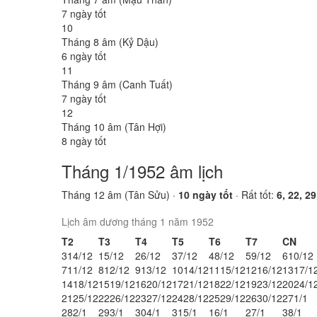
7 ngày tốt
10
Tháng 8 âm (Kỷ Dậu)
6 ngày tốt
11
Tháng 9 âm (Canh Tuất)
7 ngày tốt
12
Tháng 10 âm (Tân Hợi)
8 ngày tốt
Tháng 1/1952 âm lịch
Tháng 12 âm (Tân Sửu) ·
10 ngày tốt
· Rất tốt:
6, 22, 29
Lịch âm dương tháng 1 năm 1952
T2
T3
T4
T5
T6
T7
CN
31
4/12
1
5/12
2
6/12
3
7/12
4
8/12
5
9/12
6
10/12
7
11/12
8
12/12
9
13/12
10
14/12
11
15/12
12
16/12
13
17/1
14
18/12
15
19/12
16
20/12
17
21/12
18
22/12
19
23/12
20
24/1
21
25/12
22
26/12
23
27/12
24
28/12
25
29/12
26
30/12
27
1/1
28
2/1
29
3/1
30
4/1
31
5/1
1
6/1
2
7/1
3
8/1