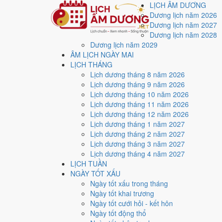
LỊCH ÂM DƯƠNG
Dương lịch năm 2026
Dương lịch năm 2027
Dương lịch năm 2028
Dương lịch năm 2029
Trang chủ
ÂM LỊCH NGÀY MAI
Lịch năm 1952
LỊCH THÁNG
Lịch âm dương năm 19
Lịch dương tháng 8 năm 2026
Lịch dương tháng 9 năm 2026
Lịch dương tháng 10 năm 2026
Tác giả:
Nguyễn Minh An
·
Cập nhật: 30/07/2026
Lịch dương tháng 11 năm 2026
Lịch dương tháng 12 năm 2026
Năm
1952 (Nhâm Thìn)
, Tết Nguyên đán vào
27/1/1952
Lịch dương tháng 1 năm 2027
Năm
Nhâm Thìn 1952
có Thiên Can Nhâm hành Thủy, Đ
Lịch dương tháng 2 năm 2027
khí của cả năm.
Lịch dương tháng 3 năm 2027
Lịch dương tháng 4 năm 2027
Cả năm có
88 ngày đạt mức Tốt trở lên
, dồn nhiều nh
LỊCH TUẦN
Tết Nguyên đán rơi vào
27/1/1952
. Về phong thủy, sao
NGÀY TỐT XẤU
giải đầu năm.
Ngày tốt xấu trong tháng
Ngày tốt khai trương
88
Ngày tốt cưới hỏi - kết hôn
Ngày tốt trở lên
Ngày tốt động thổ
119