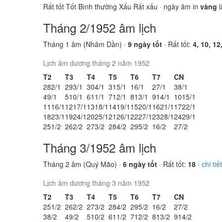
Rất tốt
Tốt
Bình thường
Xấu
Rất xấu
· ngày âm in
vàng
l
Tháng 2/1952 âm lịch
Tháng 1 âm (Nhâm Dần) ·
9 ngày tốt
· Rất tốt:
4, 10, 12
Lịch âm dương tháng 2 năm 1952
T2
T3
T4
T5
T6
T7
CN
28
2/1
29
3/1
30
4/1
31
5/1
1
6/1
2
7/1
3
8/1
4
9/1
5
10/1
6
11/1
7
12/1
8
13/1
9
14/1
10
15/1
11
16/1
12
17/1
13
18/1
14
19/1
15
20/1
16
21/1
17
22/1
18
23/1
19
24/1
20
25/1
21
26/1
22
27/1
23
28/1
24
29/1
25
1/2
26
2/2
27
3/2
28
4/2
29
5/2
1
6/2
2
7/2
Tháng 3/1952 âm lịch
Tháng 2 âm (Quý Mão) ·
6 ngày tốt
· Rất tốt:
18
·
chi ti
Lịch âm dương tháng 3 năm 1952
T2
T3
T4
T5
T6
T7
CN
25
1/2
26
2/2
27
3/2
28
4/2
29
5/2
1
6/2
2
7/2
3
8/2
4
9/2
5
10/2
6
11/2
7
12/2
8
13/2
9
14/2