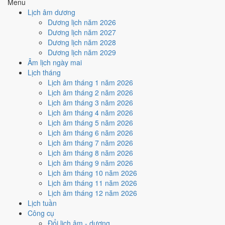
đạo của năm 1996.
Menu
(Bính)
Lịch âm dương
Địa Chi
Thủy
Dương
Địa Chi Tý thuộc hành Thủy; đặt cạnh Can
Dương lịch năm 2026
(Tý)
· Con Tý
Bính thì Thủy khắc Hỏa (tương khắc).
Dương lịch năm 2027
Thủy
· Giản
Nghĩa "Nước cuối khe", thuộc hành Thủy, ứng
Nạp Âm
Dương lịch năm 2028
Hạ Thủy
với cặp can chi Bính Tý và Đinh Sửu.
Dương lịch năm 2029
Thủy
Tý
Tuổi Tý hợp Thái Tuế. Tuổi xung Thái Tuế cần
Thái Tuế
Âm lịch ngày mai
(chính cung)
lễ giải đầu năm.
Lịch tháng
Đỏ
Đen/Xanh
Màu hợp
Kích hoạt vận khí, dùng cho trang phục, vật
Lịch âm tháng 1 năm 2026
dương
Xanh
năm
phẩm phong thủy.
Lịch âm tháng 2 năm 2026
lá
Lịch âm tháng 3 năm 2026
Hoàng
Một tiêu chí thành phần, xét riêng bộ sao
182
/
184
Lịch âm tháng 4 năm 2026
Đạo / Hắc
ngày. Xem cơ chế ở bài
sao Hoàng Đạo
và
ngày
Lịch âm tháng 5 năm 2026
Đạo
sao Hắc Đạo
.
Lịch âm tháng 6 năm 2026
Luận giải ngũ hành, Thái Tuế và màu hợp ở trên là quan niệm dân
Lịch âm tháng 7 năm 2026
gian. Nguồn tham chiếu:
Tam Mệnh Thông Hội
và
Hiệp Kỷ Biện
Lịch âm tháng 8 năm 2026
Phương Thư
. Dùng để tham khảo khi chọn thời điểm, không phải kết
Lịch âm tháng 9 năm 2026
luận khoa học.
Lịch âm tháng 10 năm 2026
Lịch âm tháng 11 năm 2026
Vận 7 Thất Xích Đoài Kim ảnh
Lịch âm tháng 12 năm 2026
hưởng gì tới năm 1996?
Lịch tuần
Công cụ
Đổi lịch âm - dương
Vận 7 lấy hành
Kim
làm chủ, đóng ở Đoài · Chính Tây. Năm 1996