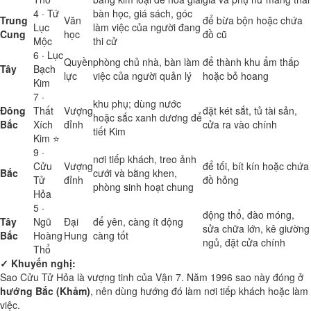
4 · Tứ
bàn học, giá sách, góc
Trung
Văn
để bừa bộn hoặc chứa
Lục
làm việc của người đang
Cung
học
đồ cũ
Mộc
thi cử
6 · Lục
Quyền
phòng chủ nhà, bàn làm
để thành khu ẩm thấp
Tây
Bạch
lực
việc của người quản lý
hoặc bỏ hoang
Kim
7 ·
khu phụ; dùng nước
Đông
Thất
Vượng
đặt két sắt, tủ tài sản,
hoặc sắc xanh dương để
Bắc
Xích
đỉnh
cửa ra vào chính
tiết Kim
Kim ⭐
9 ·
nơi tiếp khách, treo ảnh
Cửu
Vượng
để tối, bít kín hoặc chứa
Bắc
cưới và bằng khen,
Tử
đỉnh
đồ hỏng
phòng sinh hoạt chung
Hỏa
5 ·
động thổ, đào móng,
Tây
Ngũ
Đại
để yên, càng ít động
sửa chữa lớn, kê giường
Bắc
Hoàng
Hung
càng tốt
ngủ, đặt cửa chính
Thổ
✓ Khuyến nghị:
Sao Cửu Tử Hỏa là vượng tinh của Vận 7. Năm 1996 sao này đóng ở
hướng Bắc (Khảm)
, nên dùng hướng đó làm nơi tiếp khách hoặc làm
việc.