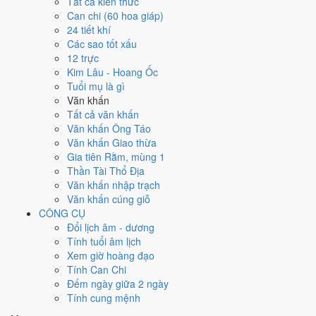
Tất cả kiến thức
1996
Can chi (60 hoa giáp)
Bính Tý
24 tiết khí
Can chi
Các sao tốt xấu
Bính Tý (Hỏa × Thủy)
12 trực
Nạp âm
Kim Lâu - Hoang Ốc
Giản Hạ Thủy
Tuổi mụ là gì
Vận khí
Văn khấn
Thất Xích Đoài Kim
Tất cả văn khấn
Văn khấn Ông Táo
🌿 Mộc
Văn khấn Giao thừa
→
Gia tiên Rằm, mùng 1
🔥 Hỏa
Thần Tài Thổ Địa
→
Văn khấn nhập trạch
⛰ Thổ
Văn khấn cúng giỗ
→
CÔNG CỤ
⚒ Kim
Đổi lịch âm - dương
→
Tính tuổi âm lịch
💧 Thủy
Xem giờ hoàng đạo
Bảng phân tích Can Chi năm Bính Tý
Tính Can Chi
Yếu tố
Chi tiết
Ý nghĩa
Đếm ngày giữa 2 ngày
Thiên
Tính cung mệnh
Thiên Can Bính thuộc hành Hỏa, là khí chủ
Can
Hỏa
Dương