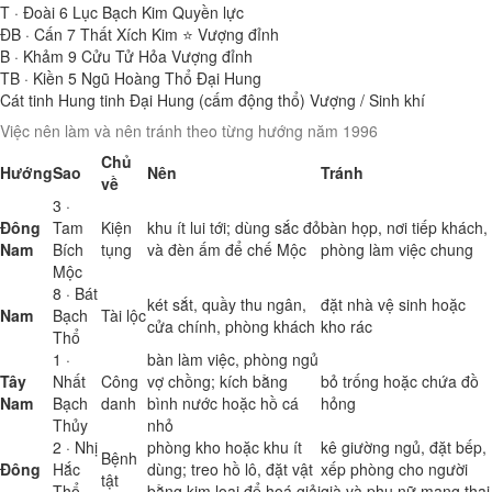
T · Đoài
6
Lục Bạch Kim
Quyền lực
ĐB · Cấn
7
Thất Xích Kim ⭐
Vượng đỉnh
B · Khảm
9
Cửu Tử Hỏa
Vượng đỉnh
TB · Kiền
5
Ngũ Hoàng Thổ
Đại Hung
Cát tinh
Hung tinh
Đại Hung (cấm động thổ)
Vượng / Sinh khí
Việc nên làm và nên tránh theo từng hướng năm 1996
Chủ
Hướng
Sao
Nên
Tránh
về
3 ·
Đông
Tam
Kiện
khu ít lui tới; dùng sắc đỏ
bàn họp, nơi tiếp khách,
Nam
Bích
tụng
và đèn ấm để chế Mộc
phòng làm việc chung
Mộc
8 · Bát
két sắt, quầy thu ngân,
đặt nhà vệ sinh hoặc
Nam
Bạch
Tài lộc
cửa chính, phòng khách
kho rác
Thổ
1 ·
bàn làm việc, phòng ngủ
Tây
Nhất
Công
vợ chồng; kích bằng
bỏ trống hoặc chứa đồ
Nam
Bạch
danh
bình nước hoặc hồ cá
hỏng
Thủy
nhỏ
2 · Nhị
phòng kho hoặc khu ít
kê giường ngủ, đặt bếp,
Bệnh
Đông
Hắc
dùng; treo hồ lô, đặt vật
xếp phòng cho người
tật
Thổ
bằng kim loại để hoá giải
già và phụ nữ mang thai