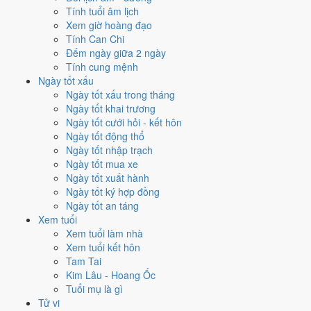
Tính tuổi âm lịch
mang Can Bính hành Hỏa. So với hành Vận thì
Hỏa khắc Kim (tương
Xem giờ hoàng đạo
khắc)
. Theo Huyền Không, đây là năm cần giữ thế, tránh mở rộng dàn
Tính Can Chi
trải.
Đếm ngày giữa 2 ngày
7
Tính cung mệnh
Thất Xích Đoài Kim
Ngày tốt xấu
Ngày tốt xấu trong tháng
Vận 7 · Hạ Nguyên · 1984 - 2003
Ngày tốt khai trương
Hành chủ
Ngày tốt cưới hỏi - kết hôn
Kim
Ngày tốt động thổ
Phương vị
Ngày tốt nhập trạch
Đoài · Chính Tây
Ngày tốt mua xe
Sao chủ
Ngày tốt xuất hành
Thất Xích (7)
Ngày tốt ký hợp đồng
Lịch âm dương 12 tháng năm
Ngày tốt an táng
Xem tuổi
1996 có gì đáng chú ý?
Xem tuổi làm nhà
Xem tuổi kết hôn
12 tháng dương năm 1996 trải trên các tháng âm từ
tháng 11 âm
Tam Tai
năm Ất Hợi
đến
tháng 11 âm năm Bính Tý
. Năm nay
không có
Kim Lâu - Hoang Ốc
tháng nhuận âm
nên âm và dương lệch nhau khá đều suốt 12 tháng.
Tuổi mụ là gì
Tử vi
Năm 1996 có
84 ngày từ mức Tốt trở lên
. Nhiều nhất là
tháng 3
với