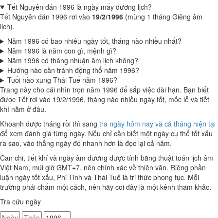
Tết Nguyên đán 1996 là ngày mấy dương lịch?
Tết Nguyên đán 1996 rơi vào
19/2/1996
(mùng 1 tháng Giêng âm
lịch).
Năm 1996 có bao nhiêu ngày tốt, tháng nào nhiều nhất?
Năm 1996 là năm con gì, mệnh gì?
Năm 1996 có tháng nhuận âm lịch không?
Hướng nào cần tránh động thổ năm 1996?
Tuổi nào xung Thái Tuế năm 1996?
Trang này cho cái nhìn trọn năm 1996 để sắp việc dài hạn. Bạn biết
được Tết rơi vào 19/2/1996, tháng nào nhiều ngày tốt, mốc lễ và tiết
khí nằm ở đâu.
Khoanh được tháng rồi thì sang
tra ngày hôm nay và cả tháng hiện tại
để xem đánh giá từng ngày. Nếu chỉ cần biết một ngày cụ thể tốt xấu
ra sao, vào thẳng ngày đó nhanh hơn là đọc lại cả năm.
Can chi, tiết khí và ngày âm dương được tính bằng thuật toán lịch âm
Việt Nam, múi giờ GMT+7, nên chính xác về thiên văn. Riêng phần
luận ngày tốt xấu, Phi Tinh và Thái Tuế là tri thức phong tục. Mỗi
trường phái chấm một cách, nên hãy coi đây là một kênh tham khảo.
Tra cứu ngày