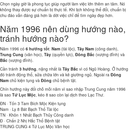
Chọn ngày giờ là phong tục giúp người làm việc lớn thêm an tâm. Nó
không thay được sự chuẩn bị thực tế. Khi lịch không thể đổi, chuẩn bị
chu đáo vẫn đáng giá hơn là dời việc chỉ để tìm ngày đẹp hơn.
Năm 1996 nên dùng hướng nào,
tránh hướng nào?
Năm 1996 có
6 hướng tốt
:
Nam
(tài lộc),
Tây Nam
(công danh),
Trung Cung
(văn học),
Tây
(quyền lực),
Đông Bắc
(vượng đỉnh) và
Bắc
(vượng đỉnh).
Cần tránh
3 hướng
, nặng nhất là
Tây Bắc
vì có Ngũ Hoàng. Ở hướng
đó tránh động thổ, sửa chữa lớn và kê giường ngủ. Ngoài ra
Đông
Nam
chủ kiện tụng và
Đông
chủ bệnh tật.
Chín hướng này đổi chỗ mỗi năm vì sao nhập Trung Cung năm 1996
là sao
Tứ Lục Mộc
, kéo 8 sao còn lại dịch theo Lạc Thư.
ĐN · Tốn
3
Tam Bích Mộc
Kiện tụng
Nam · Ly
8
Bát Bạch Thổ
Tài lộc
TN · Khôn
1
Nhất Bạch Thủy
Công danh
Đ · Chấn
2
Nhị Hắc Thổ
Bệnh tật
TRUNG CUNG
4
Tứ Lục Mộc
Văn học