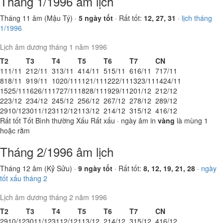
Tháng 1/1996 âm lịch
Tháng 11 âm (Mậu Tý) ·
5 ngày tốt
· Rất tốt:
12, 27, 31
·
lịch tháng
1/1996
Lịch âm dương tháng 1 năm 1996
T2
T3
T4
T5
T6
T7
CN
1
11/11
2
12/11
3
13/11
4
14/11
5
15/11
6
16/11
7
17/11
8
18/11
9
19/11
10
20/11
11
21/11
12
22/11
13
23/11
14
24/11
15
25/11
16
26/11
17
27/11
18
28/11
19
29/11
20
1/12
21
2/12
22
3/12
23
4/12
24
5/12
25
6/12
26
7/12
27
8/12
28
9/12
29
10/12
30
11/12
31
12/12
1
13/12
2
14/12
3
15/12
4
16/12
Rất tốt
Tốt
Bình thường
Xấu
Rất xấu
· ngày âm in
vàng
là mùng 1
hoặc rằm
Tháng 2/1996 âm lịch
Tháng 12 âm (Kỷ Sửu) ·
9 ngày tốt
· Rất tốt:
8, 12, 19, 21, 28
·
ngày
tốt xấu tháng 2
Lịch âm dương tháng 2 năm 1996
T2
T3
T4
T5
T6
T7
CN
29
10/12
30
11/12
31
12/12
1
13/12
2
14/12
3
15/12
4
16/12