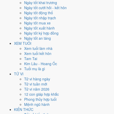
ngày, không phải chỉ đếm ngày Hoàng Đạo.
Ngày tốt khai trương
Ngày tốt cưới hỏi - kết hôn
Tết Nguyên đán rơi vào
19/2/1996
. Về phong thủy, sao Ngũ Hoàng
Ngày tốt động thổ
đóng ở
hướng Tây Bắc (Kiền)
nên tránh động thổ hướng này. Người
Ngày tốt nhập trạch
tuổi
Ngọ
xung Thái Tuế, theo tục lệ thì nên làm lễ giải đầu năm.
Ngày tốt mua xe
84
Ngày tốt xuất hành
Ngày tốt trở lên
Ngày tốt ký hợp đồng
121
Ngày tốt an táng
Ngày bình thường
XEM TUỔI
161
Xem tuổi làm nhà
Ngày xấu
Xem tuổi kết hôn
24
Tam Tai
Tiết khí
Kim Lâu - Hoang Ốc
Tuổi mụ là gì
Năm 1996 là năm con gì, mệnh
TỬ VI
Tử vi hàng ngày
gì?
Tử vi tuần mới
Tử vi năm 2026
Năm 1996 là năm
Bính Tý
, Nạp Âm
Giản Hạ Thủy
hành Thủy. Thiên
12 con giáp hợp khắc
Can Bính hành
Hỏa
gặp Địa Chi Tý hành
Thủy
. Quan hệ ngũ hành của
Phong thủy hợp tuổi
năm vì vậy là
Hỏa - Thủy
. Cách tính cặp can chi này nằm ở bài
can chi
Mệnh ngũ hành
Bính Tý
.
KIẾN THỨC