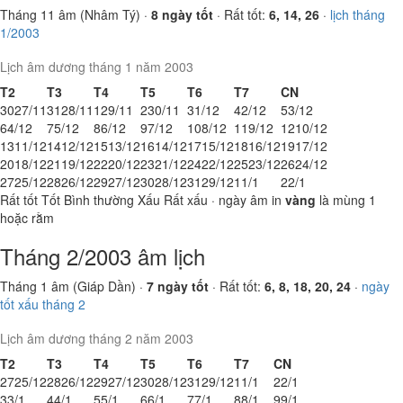
Tháng 11 âm (Nhâm Tý) ·
8 ngày tốt
· Rất tốt:
6, 14, 26
·
lịch tháng
1/2003
Lịch âm dương tháng 1 năm 2003
T2
T3
T4
T5
T6
T7
CN
30
27/11
31
28/11
1
29/11
2
30/11
3
1/12
4
2/12
5
3/12
6
4/12
7
5/12
8
6/12
9
7/12
10
8/12
11
9/12
12
10/12
13
11/12
14
12/12
15
13/12
16
14/12
17
15/12
18
16/12
19
17/12
20
18/12
21
19/12
22
20/12
23
21/12
24
22/12
25
23/12
26
24/12
27
25/12
28
26/12
29
27/12
30
28/12
31
29/12
1
1/1
2
2/1
Rất tốt
Tốt
Bình thường
Xấu
Rất xấu
· ngày âm in
vàng
là mùng 1
hoặc rằm
Tháng 2/2003 âm lịch
Tháng 1 âm (Giáp Dần) ·
7 ngày tốt
· Rất tốt:
6, 8, 18, 20, 24
·
ngày
tốt xấu tháng 2
Lịch âm dương tháng 2 năm 2003
T2
T3
T4
T5
T6
T7
CN
27
25/12
28
26/12
29
27/12
30
28/12
31
29/12
1
1/1
2
2/1
3
3/1
4
4/1
5
5/1
6
6/1
7
7/1
8
8/1
9
9/1