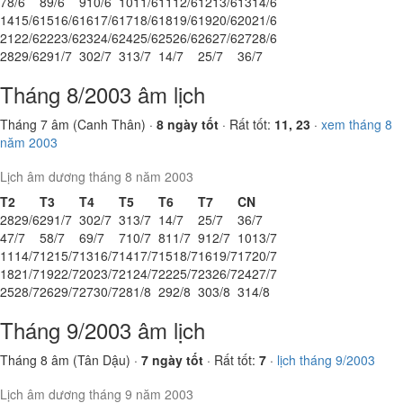
7
8/6
8
9/6
9
10/6
10
11/6
11
12/6
12
13/6
13
14/6
14
15/6
15
16/6
16
17/6
17
18/6
18
19/6
19
20/6
20
21/6
21
22/6
22
23/6
23
24/6
24
25/6
25
26/6
26
27/6
27
28/6
28
29/6
29
1/7
30
2/7
31
3/7
1
4/7
2
5/7
3
6/7
Tháng 8/2003 âm lịch
Tháng 7 âm (Canh Thân) ·
8 ngày tốt
· Rất tốt:
11, 23
·
xem tháng 8
năm 2003
Lịch âm dương tháng 8 năm 2003
T2
T3
T4
T5
T6
T7
CN
28
29/6
29
1/7
30
2/7
31
3/7
1
4/7
2
5/7
3
6/7
4
7/7
5
8/7
6
9/7
7
10/7
8
11/7
9
12/7
10
13/7
11
14/7
12
15/7
13
16/7
14
17/7
15
18/7
16
19/7
17
20/7
18
21/7
19
22/7
20
23/7
21
24/7
22
25/7
23
26/7
24
27/7
25
28/7
26
29/7
27
30/7
28
1/8
29
2/8
30
3/8
31
4/8
Tháng 9/2003 âm lịch
Tháng 8 âm (Tân Dậu) ·
7 ngày tốt
· Rất tốt:
7
·
lịch tháng 9/2003
Lịch âm dương tháng 9 năm 2003