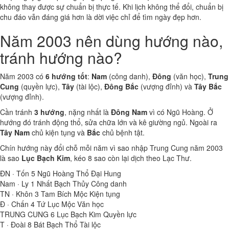
không thay được sự chuẩn bị thực tế. Khi lịch không thể đổi, chuẩn bị
chu đáo vẫn đáng giá hơn là dời việc chỉ để tìm ngày đẹp hơn.
Năm 2003 nên dùng hướng nào,
tránh hướng nào?
Năm 2003 có
6 hướng tốt
:
Nam
(công danh),
Đông
(văn học),
Trung
Cung
(quyền lực),
Tây
(tài lộc),
Đông Bắc
(vượng đỉnh) và
Tây Bắc
(vượng đỉnh).
Cần tránh
3 hướng
, nặng nhất là
Đông Nam
vì có Ngũ Hoàng. Ở
hướng đó tránh động thổ, sửa chữa lớn và kê giường ngủ. Ngoài ra
Tây Nam
chủ kiện tụng và
Bắc
chủ bệnh tật.
Chín hướng này đổi chỗ mỗi năm vì sao nhập Trung Cung năm 2003
là sao
Lục Bạch Kim
, kéo 8 sao còn lại dịch theo Lạc Thư.
ĐN · Tốn
5
Ngũ Hoàng Thổ
Đại Hung
Nam · Ly
1
Nhất Bạch Thủy
Công danh
TN · Khôn
3
Tam Bích Mộc
Kiện tụng
Đ · Chấn
4
Tứ Lục Mộc
Văn học
TRUNG CUNG
6
Lục Bạch Kim
Quyền lực
T · Đoài
8
Bát Bạch Thổ
Tài lộc