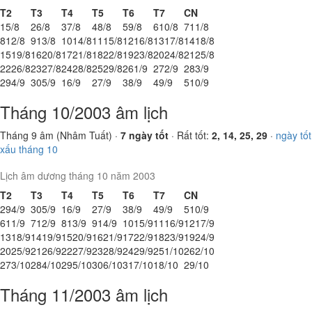
T2
T3
T4
T5
T6
T7
CN
1
5/8
2
6/8
3
7/8
4
8/8
5
9/8
6
10/8
7
11/8
8
12/8
9
13/8
10
14/8
11
15/8
12
16/8
13
17/8
14
18/8
15
19/8
16
20/8
17
21/8
18
22/8
19
23/8
20
24/8
21
25/8
22
26/8
23
27/8
24
28/8
25
29/8
26
1/9
27
2/9
28
3/9
29
4/9
30
5/9
1
6/9
2
7/9
3
8/9
4
9/9
5
10/9
Tháng 10/2003 âm lịch
Tháng 9 âm (Nhâm Tuất) ·
7 ngày tốt
· Rất tốt:
2, 14, 25, 29
·
ngày tốt
xấu tháng 10
Lịch âm dương tháng 10 năm 2003
T2
T3
T4
T5
T6
T7
CN
29
4/9
30
5/9
1
6/9
2
7/9
3
8/9
4
9/9
5
10/9
6
11/9
7
12/9
8
13/9
9
14/9
10
15/9
11
16/9
12
17/9
13
18/9
14
19/9
15
20/9
16
21/9
17
22/9
18
23/9
19
24/9
20
25/9
21
26/9
22
27/9
23
28/9
24
29/9
25
1/10
26
2/10
27
3/10
28
4/10
29
5/10
30
6/10
31
7/10
1
8/10
2
9/10
Tháng 11/2003 âm lịch