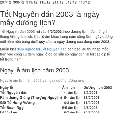
29
7/12
30
8/12
31
9/12
1
10/12
2
11/12
3
12/12
4
13/12
Tết Nguyên đán 2003 là ngày
mấy dương lịch?
Tết Nguyên đán 2003 rơi vào
1/2/2003
theo dương lịch, tức mùng 1
tháng Giêng âm lịch. Các lễ âm khác trong năm cũng lệch ngày dương
mỗi năm nên bảng dưới quy sẵn ra ngày dương của đúng năm 2003.
Muốn biết
đếm ngược tới Tết Nguyên đán
còn bao lâu thì nhập mốc
trên vào công cụ đếm ngày, ở đó có sẵn số ngày còn lại tới các dịp lễ
tết trong năm.
Ngày lễ âm lịch năm 2003
Ngày lễ âm lịch năm 2003 và ngày dương tương ứng
Ngày lễ
Âm lịch
Dương lịch 2003
Tết Nguyên đán
1/1 âm lịch
1/2/2003
Rằm tháng Giêng (Thượng Nguyên)
15/1 âm lịch
15/2/2003
Giỗ Tổ Hùng Vương
10/3 âm lịch
11/4/2003
Tết Đoan Ngọ
5/5 âm lịch
4/6/2003
Lễ Vu Lan
15/7 âm lịch
12/8/2003