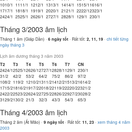
10
10/1
11
11/1
12
12/1
13
13/1
14
14/1
15
15/1
16
16/1
17
17/1
18
18/1
19
19/1
20
20/1
21
21/1
22
22/1
23
23/1
24
24/1
25
25/1
26
26/1
27
27/1
28
28/1
1
29/1
2
30/1
Tháng 3/2003 âm lịch
Tháng 1 âm (Giáp Dần) ·
6 ngày tốt
· Rất tốt:
2, 11, 19
·
chi tiết từng
ngày tháng 3
Lịch âm dương tháng 3 năm 2003
T2
T3
T4
T5
T6
T7
CN
24
24/1
25
25/1
26
26/1
27
27/1
28
28/1
1
29/1
2
30/1
3
1/2
4
2/2
5
3/2
6
4/2
7
5/2
8
6/2
9
7/2
10
8/2
11
9/2
12
10/2
13
11/2
14
12/2
15
13/2
16
14/2
17
15/2
18
16/2
19
17/2
20
18/2
21
19/2
22
20/2
23
21/2
24
22/2
25
23/2
26
24/2
27
25/2
28
26/2
29
27/2
30
28/2
31
29/2
1
30/2
2
1/3
3
2/3
4
3/3
5
4/3
6
5/3
Tháng 4/2003 âm lịch
Tháng 2 âm (Ất Mão) ·
9 ngày tốt
· Rất tốt:
11, 23
·
xem tháng 4 năm
2003