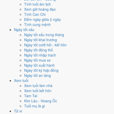
Tính tuổi âm lịch
mang Can Quý hành Thủy. So với hành Vận thì
Kim sinh Thủy
Xem giờ hoàng đạo
(tương sinh)
. Theo Huyền Không, đây là năm thuận để khởi sự và
Tính Can Chi
mở rộng.
Đếm ngày giữa 2 ngày
7
Tính cung mệnh
Thất Xích Đoài Kim
Ngày tốt xấu
Ngày tốt xấu trong tháng
Vận 7 · Hạ Nguyên · 1984 - 2003
Ngày tốt khai trương
Hành chủ
Ngày tốt cưới hỏi - kết hôn
Kim
Ngày tốt động thổ
Phương vị
Ngày tốt nhập trạch
Đoài · Chính Tây
Ngày tốt mua xe
Sao chủ
Ngày tốt xuất hành
Thất Xích (7)
Ngày tốt ký hợp đồng
Lịch âm dương 12 tháng năm
Ngày tốt an táng
Xem tuổi
2003 có gì đáng chú ý?
Xem tuổi làm nhà
Xem tuổi kết hôn
12 tháng dương năm 2003 trải trên các tháng âm từ
tháng 11 âm
Tam Tai
năm Nhâm Ngọ
đến
tháng 12 âm năm Quý Mùi
. Năm nay
không có
Kim Lâu - Hoang Ốc
tháng nhuận âm
nên âm và dương lệch nhau khá đều suốt 12 tháng.
Tuổi mụ là gì
Tử vi
Năm 2003 có
85 ngày từ mức Tốt trở lên
. Nhiều nhất là
tháng 4
với