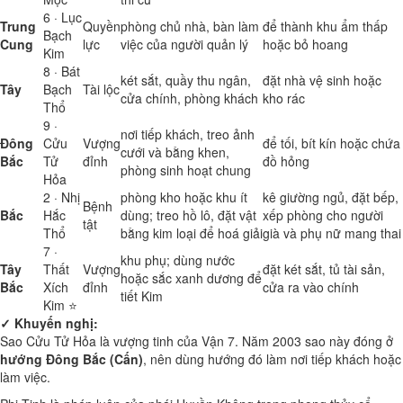
6 · Lục
Trung
Quyền
phòng chủ nhà, bàn làm
để thành khu ẩm thấp
Bạch
Cung
lực
việc của người quản lý
hoặc bỏ hoang
Kim
8 · Bát
két sắt, quầy thu ngân,
đặt nhà vệ sinh hoặc
Tây
Bạch
Tài lộc
cửa chính, phòng khách
kho rác
Thổ
9 ·
nơi tiếp khách, treo ảnh
Đông
Cửu
Vượng
để tối, bít kín hoặc chứa
cưới và bằng khen,
Bắc
Tử
đỉnh
đồ hỏng
phòng sinh hoạt chung
Hỏa
2 · Nhị
phòng kho hoặc khu ít
kê giường ngủ, đặt bếp,
Bệnh
Bắc
Hắc
dùng; treo hồ lô, đặt vật
xếp phòng cho người
tật
Thổ
bằng kim loại để hoá giải
già và phụ nữ mang thai
7 ·
khu phụ; dùng nước
Tây
Thất
Vượng
đặt két sắt, tủ tài sản,
hoặc sắc xanh dương để
Bắc
Xích
đỉnh
cửa ra vào chính
tiết Kim
Kim ⭐
✓ Khuyến nghị:
Sao Cửu Tử Hỏa là vượng tinh của Vận 7. Năm 2003 sao này đóng ở
hướng Đông Bắc (Cấn)
, nên dùng hướng đó làm nơi tiếp khách hoặc
làm việc.