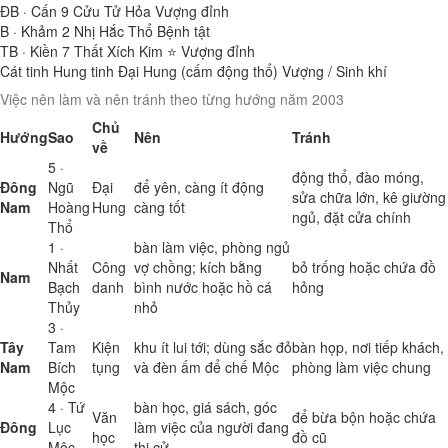
ĐB · Cấn
9
Cửu Tử Hỏa
Vượng đỉnh
B · Khảm
2
Nhị Hắc Thổ
Bệnh tật
TB · Kiền
7
Thất Xích Kim ⭐
Vượng đỉnh
Cát tinh
Hung tinh
Đại Hung (cấm động thổ)
Vượng / Sinh khí
Việc nên làm và nên tránh theo từng hướng năm 2003
Chủ
Hướng
Sao
Nên
Tránh
về
5 ·
động thổ, đào móng,
Đông
Ngũ
Đại
để yên, càng ít động
sửa chữa lớn, kê giường
Nam
Hoàng
Hung
càng tốt
ngủ, đặt cửa chính
Thổ
1 ·
bàn làm việc, phòng ngủ
Nhất
Công
vợ chồng; kích bằng
bỏ trống hoặc chứa đồ
Nam
Bạch
danh
bình nước hoặc hồ cá
hỏng
Thủy
nhỏ
3 ·
Tây
Tam
Kiện
khu ít lui tới; dùng sắc đỏ
bàn họp, nơi tiếp khách,
Nam
Bích
tụng
và đèn ấm để chế Mộc
phòng làm việc chung
Mộc
4 · Tứ
bàn học, giá sách, góc
Văn
để bừa bộn hoặc chứa
Đông
Lục
làm việc của người đang
học
đồ cũ
Mộc
thi cử