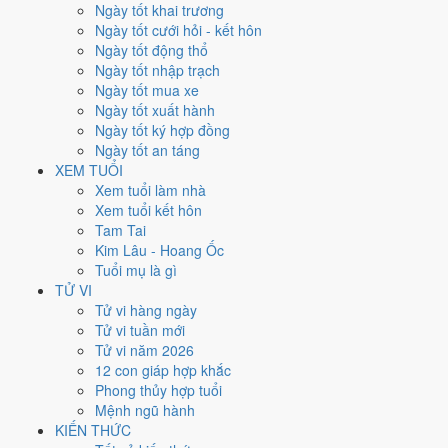
ngày, không phải chỉ đếm ngày Hoàng Đạo.
Ngày tốt khai trương
Ngày tốt cưới hỏi - kết hôn
Tết Nguyên đán rơi vào
1/2/2003
. Về phong thủy, sao Ngũ Hoàng
Ngày tốt động thổ
đóng ở
hướng Đông Nam (Tốn)
nên tránh động thổ hướng này.
Ngày tốt nhập trạch
Người tuổi
Sửu
xung Thái Tuế, theo tục lệ thì nên làm lễ giải đầu năm.
Ngày tốt mua xe
85
Ngày tốt xuất hành
Ngày tốt trở lên
Ngày tốt ký hợp đồng
121
Ngày tốt an táng
Ngày bình thường
XEM TUỔI
159
Xem tuổi làm nhà
Ngày xấu
Xem tuổi kết hôn
24
Tam Tai
Tiết khí
Kim Lâu - Hoang Ốc
Tuổi mụ là gì
Năm 2003 là năm con gì, mệnh
TỬ VI
Tử vi hàng ngày
gì?
Tử vi tuần mới
Tử vi năm 2026
Năm 2003 là năm
Quý Mùi
, Nạp Âm
Dương Liễu Mộc
hành Mộc.
12 con giáp hợp khắc
Thiên Can Quý hành
Thủy
gặp Địa Chi Mùi hành
Thổ
. Quan hệ ngũ
Phong thủy hợp tuổi
hành của năm vì vậy là
Thủy - Thổ
. Cách tính cặp can chi này nằm ở
Mệnh ngũ hành
bài
can chi Quý Mùi
.
KIẾN THỨC