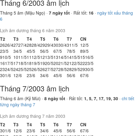
Tháng 6/2003 âm lịch
Tháng 5 âm (Mậu Ngọ) ·
7 ngày tốt
· Rất tốt:
16
·
ngày tốt xấu tháng
6
Lịch âm dương tháng 6 năm 2003
T2
T3
T4
T5
T6
T7
CN
26
26/4
27
27/4
28
28/4
29
29/4
30
30/4
31
1/5
1
2/5
2
3/5
3
4/5
4
5/5
5
6/5
6
7/5
7
8/5
8
9/5
9
10/5
10
11/5
11
12/5
12
13/5
13
14/5
14
15/5
15
16/5
16
17/5
17
18/5
18
19/5
19
20/5
20
21/5
21
22/5
22
23/5
23
24/5
24
25/5
25
26/5
26
27/5
27
28/5
28
29/5
29
30/5
30
1/6
1
2/6
2
3/6
3
4/6
4
5/6
5
6/6
6
7/6
Tháng 7/2003 âm lịch
Tháng 6 âm (Kỷ Mùi) ·
8 ngày tốt
· Rất tốt:
1, 5, 7, 17, 19, 30
·
chi tiết
từng ngày tháng 7
Lịch âm dương tháng 7 năm 2003
T2
T3
T4
T5
T6
T7
CN
30
1/6
1
2/6
2
3/6
3
4/6
4
5/6
5
6/6
6
7/6