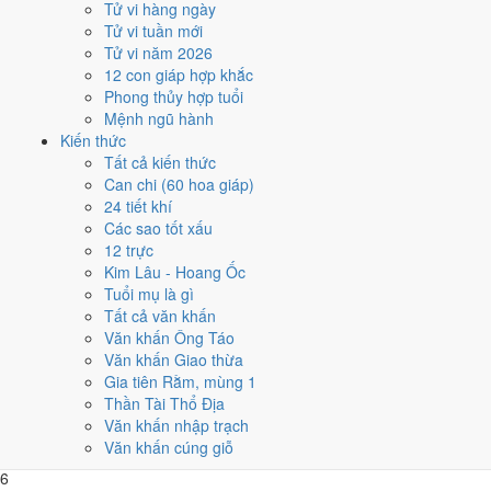
Tử vi hàng ngày
9 ngày. Ít nhất là tháng 12, chỉ 5 ngày, nên tránh xếp việc lớn vào đó.
Tử vi tuần mới
Các mốc lớn rơi vào:
Ông Công Ông Táo 25/1
,
Tết Nguyên đán 1/2
,
Tử vi năm 2026
Lễ Vu Lan 12/8
,
Tết Trung Thu 11/9
. Khối dưới đây so sánh nhanh
12 con giáp hợp khắc
12 tháng theo số ngày tốt, còn lưới ngày của từng tháng nằm ngay
Phong thủy hợp tuổi
sau đó.
Mệnh ngũ hành
Kiến thức
1
Tất cả kiến thức
Tháng 11 âm (Nhâm Tý)
Can chi (60 hoa giáp)
8 ngày tốt
24 tiết khí
2
Các sao tốt xấu
Tháng 1 âm (Giáp Dần)
12 trực
7 ngày tốt
Kim Lâu - Hoang Ốc
3
Tuổi mụ là gì
Tháng 1 âm (Giáp Dần)
Tất cả văn khấn
6 ngày tốt
Văn khấn Ông Táo
4
Văn khấn Giao thừa
Tháng 2 âm (Ất Mão)
Gia tiên Rằm, mùng 1
9 ngày tốt
Thần Tài Thổ Địa
5
Văn khấn nhập trạch
Tháng 4 âm (Đinh Tỵ)
Văn khấn cúng giỗ
7 ngày tốt
6