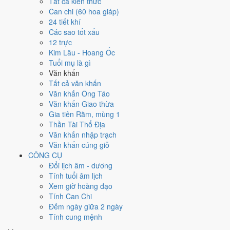
Tất cả kiến thức
2003
Can chi (60 hoa giáp)
Quý Mùi
24 tiết khí
Can chi
Các sao tốt xấu
Quý Mùi (Thủy × Thổ)
12 trực
Nạp âm
Kim Lâu - Hoang Ốc
Dương Liễu Mộc
Tuổi mụ là gì
Vận khí
Văn khấn
Thất Xích Đoài Kim
Tất cả văn khấn
Văn khấn Ông Táo
🌿 Mộc
Văn khấn Giao thừa
→
Gia tiên Rằm, mùng 1
🔥 Hỏa
Thần Tài Thổ Địa
→
Văn khấn nhập trạch
⛰ Thổ
Văn khấn cúng giỗ
→
CÔNG CỤ
⚒ Kim
Đổi lịch âm - dương
→
Tính tuổi âm lịch
💧 Thủy
Xem giờ hoàng đạo
Bảng phân tích Can Chi năm Quý Mùi
Tính Can Chi
Yếu tố
Chi tiết
Ý nghĩa
Đếm ngày giữa 2 ngày
Thiên
Tính cung mệnh
Thiên Can Quý thuộc hành Thủy, là khí chủ
Can
Thủy
Dương