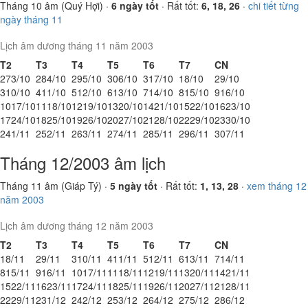
Tháng 10 âm (Quý Hợi) ·
6 ngày tốt
· Rất tốt:
6, 18, 26
·
chi tiết từng
ngày tháng 11
Lịch âm dương tháng 11 năm 2003
T2
T3
T4
T5
T6
T7
CN
27
3/10
28
4/10
29
5/10
30
6/10
31
7/10
1
8/10
2
9/10
3
10/10
4
11/10
5
12/10
6
13/10
7
14/10
8
15/10
9
16/10
10
17/10
11
18/10
12
19/10
13
20/10
14
21/10
15
22/10
16
23/10
17
24/10
18
25/10
19
26/10
20
27/10
21
28/10
22
29/10
23
30/10
24
1/11
25
2/11
26
3/11
27
4/11
28
5/11
29
6/11
30
7/11
Tháng 12/2003 âm lịch
Tháng 11 âm (Giáp Tý) ·
5 ngày tốt
· Rất tốt:
1, 13, 28
·
xem tháng 12
năm 2003
Lịch âm dương tháng 12 năm 2003
T2
T3
T4
T5
T6
T7
CN
1
8/11
2
9/11
3
10/11
4
11/11
5
12/11
6
13/11
7
14/11
8
15/11
9
16/11
10
17/11
11
18/11
12
19/11
13
20/11
14
21/11
15
22/11
16
23/11
17
24/11
18
25/11
19
26/11
20
27/11
21
28/11
22
29/11
23
1/12
24
2/12
25
3/12
26
4/12
27
5/12
28
6/12