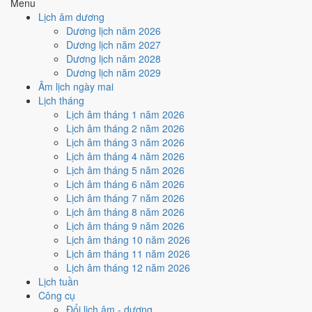
đạo của năm 2003.
Menu
(Quý)
Lịch âm dương
Địa Chi
Thổ
Dương ·
Địa Chi Mùi thuộc hành Thổ; đặt cạnh Can
Dương lịch năm 2026
(Mùi)
Con Mùi
Quý thì Thổ khắc Thủy (tương khắc).
Dương lịch năm 2027
Mộc
· Dương
Nghĩa "Gỗ cây dương", thuộc hành Mộc,
Nạp Âm
Dương lịch năm 2028
Liễu Mộc
ứng với cặp can chi Nhâm Ngọ và Quý Mùi.
Dương lịch năm 2029
Thổ
Mùi (chính
Tuổi Mùi hợp Thái Tuế. Tuổi xung Thái Tuế
Thái Tuế
Âm lịch ngày mai
cung)
cần lễ giải đầu năm.
Lịch tháng
Đen/Xanh
Màu hợp
Kích hoạt vận khí, dùng cho trang phục, vật
Lịch âm tháng 1 năm 2026
dương
Vàng đất
năm
phẩm phong thủy.
Lịch âm tháng 2 năm 2026
Trắng/Bạc
Lịch âm tháng 3 năm 2026
Hoàng
Một tiêu chí thành phần, xét riêng bộ sao
Lịch âm tháng 4 năm 2026
Đạo /
181
/
184
ngày
ngày. Xem cơ chế ở bài
sao Hoàng Đạo
và
Lịch âm tháng 5 năm 2026
Hắc Đạo
sao Hắc Đạo
.
Lịch âm tháng 6 năm 2026
Luận giải ngũ hành, Thái Tuế và màu hợp ở trên là quan niệm dân
Lịch âm tháng 7 năm 2026
gian. Nguồn tham chiếu:
Tam Mệnh Thông Hội
và
Hiệp Kỷ Biện
Lịch âm tháng 8 năm 2026
Phương Thư
. Dùng để tham khảo khi chọn thời điểm, không phải kết
Lịch âm tháng 9 năm 2026
luận khoa học.
Lịch âm tháng 10 năm 2026
Lịch âm tháng 11 năm 2026
Vận 7 Thất Xích Đoài Kim ảnh
Lịch âm tháng 12 năm 2026
hưởng gì tới năm 2003?
Lịch tuần
Công cụ
Đổi lịch âm - dương
Vận 7 lấy hành
Kim
làm chủ, đóng ở Đoài · Chính Tây. Năm 2003