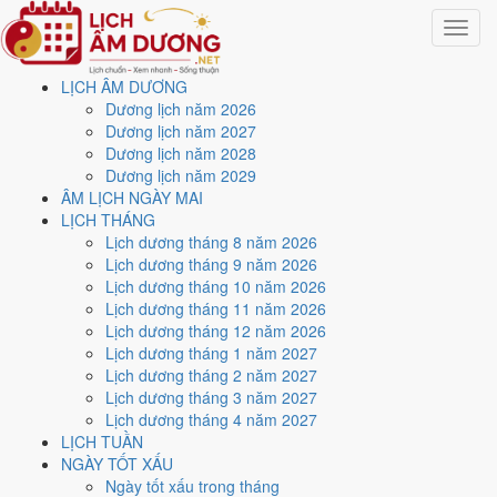
Toggle
navigat
LỊCH ÂM DƯƠNG
Trang chủ
Dương lịch năm 2026
Lịch năm 2003
Dương lịch năm 2027
Dương lịch năm 2028
Lịch âm dương năm 2003 -
Dương lịch năm 2029
ÂM LỊCH NGÀY MAI
Quý Mùi · Thất Xích Đoài
LỊCH THÁNG
Lịch dương tháng 8 năm 2026
Kim
Lịch dương tháng 9 năm 2026
Lịch dương tháng 10 năm 2026
Lịch dương tháng 11 năm 2026
Tác giả:
Nguyễn Minh An
·
Cập nhật: 30/07/2026
Lịch dương tháng 12 năm 2026
Năm
2003 (Quý Mùi)
, Tết Nguyên đán vào
1/2/2003
.
Lịch dương tháng 1 năm 2027
Lịch dương tháng 2 năm 2027
Năm
Quý Mùi 2003
có Thiên Can Quý hành Thủy, Địa Chi Mùi hành
Lịch dương tháng 3 năm 2027
Thổ. Nạp Âm là
Dương Liễu Mộc
hành Mộc. Hai hành Can và Chi
Lịch dương tháng 4 năm 2027
Thổ khắc Thủy (tương khắc), đó là nền khí của cả năm.
LỊCH TUẦN
Cả năm có
85 ngày đạt mức Tốt trở lên
, dồn nhiều nhất vào
tháng
NGÀY TỐT XẤU
4
. Mức này chấm theo thang 5 bậc dùng chung với trang chi tiết từng
Ngày tốt xấu trong tháng