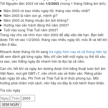
Tết Nguyên đán 2003 rơi vào
1/2/2003
(mùng 1 tháng Giêng âm lịch).
Năm 2003 có bao nhiêu ngày tốt, tháng nào nhiều nhất?
Năm 2003 là năm con gì, mệnh gì?
Năm 2003 có tháng nhuận âm lịch không?
Hướng nào cần tránh động thổ năm 2003?
Tuổi nào xung Thái Tuế năm 2003?
Trang này cho cái nhìn trọn năm 2003 để sắp việc dài hạn. Bạn biết
được Tết rơi vào 1/2/2003, tháng nào nhiều ngày tốt, mốc lễ và tiết khí
nằm ở đâu.
Khoanh được tháng rồi thì sang
tra ngày hôm nay và cả tháng hiện tại
để xem đánh giá từng ngày. Nếu chỉ cần biết một ngày cụ thể tốt xấu
ra sao, vào thẳng ngày đó nhanh hơn là đọc lại cả năm.
Can chi, tiết khí và ngày âm dương được tính bằng thuật toán lịch âm
Việt Nam, múi giờ GMT+7, nên chính xác về thiên văn. Riêng phần
luận ngày tốt xấu, Phi Tinh và Thái Tuế là tri thức phong tục. Mỗi
trường phái chấm một cách, nên hãy coi đây là một kênh tham khảo.
Tra cứu ngày
XEM NGÀY