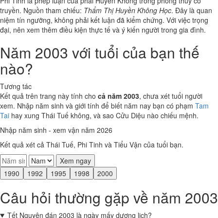
Phi Tinh là phép luận của phái Huyền Không trong phong thủy cổ
truyền. Nguồn tham chiếu:
Thẩm Thị Huyền Không Học
. Đây là quan
niệm tín ngưỡng, không phải kết luận đã kiểm chứng. Với việc trọng
đại, nên xem thêm điều kiện thực tế và ý kiến người trong gia đình.
Năm 2003 với tuổi của bạn thế
nào?
Tương tác
Kết quả trên trang này tính cho
cả năm 2003
, chưa xét tuổi người
xem. Nhập năm sinh và giới tính để biết năm nay bạn có phạm
Tam
Tai
hay xung Thái Tuế không, và sao Cửu Diệu nào chiếu mệnh.
Nhập năm sinh - xem vận năm 2026
Kết quả xét cả Thái Tuế, Phi Tinh và Tiểu Vận của tuổi bạn.
Xem ngay
1990
1992
1995
1998
2000
Câu hỏi thường gặp về năm 2003
Tết Nguyên đán 2003 là ngày mấy dương lịch?