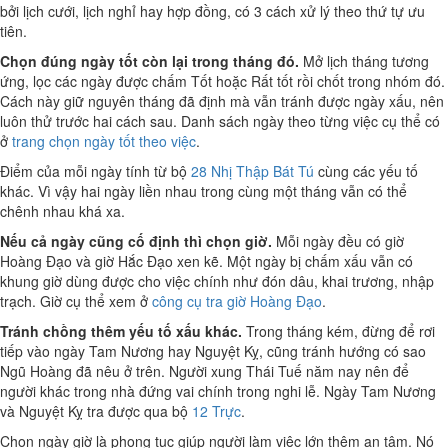
bởi lịch cưới, lịch nghỉ hay hợp đồng, có 3 cách xử lý theo thứ tự ưu
tiên.
Chọn đúng ngày tốt còn lại trong tháng đó.
Mở lịch tháng tương
ứng, lọc các ngày được chấm Tốt hoặc Rất tốt rồi chốt trong nhóm đó.
Cách này giữ nguyên tháng đã định mà vẫn tránh được ngày xấu, nên
luôn thử trước hai cách sau. Danh sách ngày theo từng việc cụ thể có
ở
trang chọn ngày tốt theo việc
.
Điểm của mỗi ngày tính từ bộ
28 Nhị Thập Bát Tú
cùng các yếu tố
khác. Vì vậy hai ngày liền nhau trong cùng một tháng vẫn có thể
chênh nhau khá xa.
Nếu cả ngày cũng cố định thì chọn giờ.
Mỗi ngày đều có giờ
Hoàng Đạo và giờ Hắc Đạo xen kẽ. Một ngày bị chấm xấu vẫn có
khung giờ dùng được cho việc chính như đón dâu, khai trương, nhập
trạch. Giờ cụ thể xem ở
công cụ tra giờ Hoàng Đạo
.
Tránh chồng thêm yếu tố xấu khác.
Trong tháng kém, đừng để rơi
tiếp vào ngày Tam Nương hay Nguyệt Kỵ, cũng tránh hướng có sao
Ngũ Hoàng đã nêu ở trên. Người xung Thái Tuế năm nay nên để
người khác trong nhà đứng vai chính trong nghi lễ. Ngày Tam Nương
và Nguyệt Kỵ tra được qua bộ
12 Trực
.
Chọn ngày giờ là phong tục giúp người làm việc lớn thêm an tâm. Nó