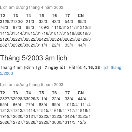
Lịch âm dương tháng 4 năm 2003
T2
T3
T4
T5
T6
T7
CN
31
29/2
1
30/2
2
1/3
3
2/3
4
3/3
5
4/3
6
5/3
7
6/3
8
7/3
9
8/3
10
9/3
11
10/3
12
11/3
13
12/3
14
13/3
15
14/3
16
15/3
17
16/3
18
17/3
19
18/3
20
19/3
21
20/3
22
21/3
23
22/3
24
23/3
25
24/3
26
25/3
27
26/3
28
27/3
29
28/3
30
29/3
1
1/4
2
2/4
3
3/4
4
4/4
Tháng 5/2003 âm lịch
Tháng 4 âm (Đinh Tỵ) ·
7 ngày tốt
· Rất tốt:
4, 16, 28
·
lịch tháng
5/2003
Lịch âm dương tháng 5 năm 2003
T2
T3
T4
T5
T6
T7
CN
28
27/3
29
28/3
30
29/3
1
1/4
2
2/4
3
3/4
4
4/4
5
5/4
6
6/4
7
7/4
8
8/4
9
9/4
10
10/4
11
11/4
12
12/4
13
13/4
14
14/4
15
15/4
16
16/4
17
17/4
18
18/4
19
19/4
20
20/4
21
21/4
22
22/4
23
23/4
24
24/4
25
25/4
26
26/4
27
27/4
28
28/4
29
29/4
30
30/4
31
1/5
1
2/5