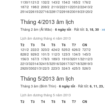
11
30/1
12
1/2
13
2/2
14
3/2
15
4/2
16
5/2
17
6/2
18
7/2
19
8/2
20
9/2
21
10/2
22
11/2
23
12/2
24
13/2
25
14/2
26
15/2
27
16/2
28
17/2
29
18/2
30
19/2
31
20/2
Tháng 4/2013 âm lịch
Tháng 2 âm (Ất Mão) ·
6 ngày tốt
· Rất tốt:
3, 18, 30
·
x
Lịch âm dương tháng 4 năm 2013
T2
T3
T4
T5
T6
T7
CN
1
21/2
2
22/2
3
23/2
4
24/2
5
25/2
6
26/2
7
27/2
8
28/2
9
29/2
10
1/3
11
2/3
12
3/3
13
4/3
14
5/3
15
6/3
16
7/3
17
8/3
18
9/3
19
10/3
20
11/3
21
12/3
22
13/3
23
14/3
24
15/3
25
16/3
26
17/3
27
18/3
28
19/3
29
20/3
30
21/3
1
22/3
2
23/3
3
24/3
4
25/3
5
26/3
Tháng 5/2013 âm lịch
Tháng 3 âm (Bính Thìn) ·
6 ngày tốt
· Rất tốt:
6, 11, 23,
Lịch âm dương tháng 5 năm 2013
T2
T3
T4
T5
T6
T7
CN