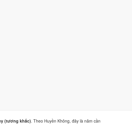
khắc).
ìn và Quý Tỵ.
àng Đạo
và
sao Hắc Đạo
.
iện Phương Thư
. Dùng để tham khảo khi chọn thời điểm,
y (tương khắc)
. Theo Huyền Không, đây là năm cần