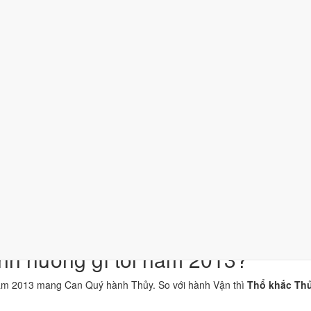
nghĩa
iên Can Quý thuộc hành Thủy, là khí chủ đạo của năm 2013.
a Chi Tỵ thuộc hành Hỏa; đặt cạnh Can Quý thì Thủy khắc Hỏa (tương 
hĩa "Nước chảy mạnh", thuộc hành Thủy, ứng với cặp can chi Nhâm Th
ổi Tỵ hợp Thái Tuế. Tuổi xung Thái Tuế cần lễ giải đầu năm.
ch hoạt vận khí, dùng cho trang phục, vật phẩm phong thủy.
t tiêu chí thành phần, xét riêng bộ sao ngày. Xem cơ chế ở bài
sao Ho
n niệm dân gian. Nguồn tham chiếu:
Tam Mệnh Thông Hội
và
Hiệp Kỷ B
nh hưởng gì tới năm 2013?
ăm 2013 mang Can Quý hành Thủy. So với hành Vận thì
Thổ khắc Thủ