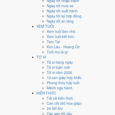
Ngày tốt nhập trạch
Ngày bình thường
Ngày tốt mua xe
155
Ngày tốt xuất hành
Ngày xấu
Ngày tốt ký hợp đồng
24
Ngày tốt an táng
Tiết khí
XEM TUỔI
Năm 2013 là năm con gì, 
Xem tuổi làm nhà
Xem tuổi kết hôn
Tam Tai
Năm 2013 là năm
Quý Tỵ
, Nạp Âm
Trường Lưu Thủy
h
Kim Lâu - Hoang Ốc
cặp can chi này nằm ở bài
can chi Quý Tỵ
.
Tuổi mụ là gì
2013
TỬ VI
Quý Tỵ
Tử vi hàng ngày
Can chi
Tử vi tuần mới
Quý Tỵ (Thủy × Hỏa)
Tử vi năm 2026
Nạp âm
12 con giáp hợp khắc
Trường Lưu Thủy
Phong thủy hợp tuổi
Vận khí
Mệnh ngũ hành
Bát Bạch Cấn Thổ
KIẾN THỨC
Tất cả kiến thức
🌿 Mộc
Can chi (60 hoa giáp)
→
24 tiết khí
🔥 Hỏa
Các sao tốt xấu