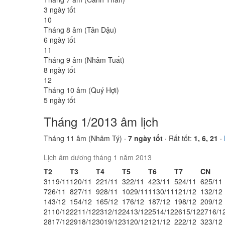
3 ngày tốt
10
Tháng 8 âm (Tân Dậu)
6 ngày tốt
11
Tháng 9 âm (Nhâm Tuất)
8 ngày tốt
12
Tháng 10 âm (Quý Hợi)
5 ngày tốt
Tháng 1/2013 âm lịch
Tháng 11 âm (Nhâm Tý) ·
7 ngày tốt
· Rất tốt:
1, 6, 21
·
Lịch âm dương tháng 1 năm 2013
T2
T3
T4
T5
T6
T7
CN
31
19/11
1
20/11
2
21/11
3
22/11
4
23/11
5
24/11
6
25/11
7
26/11
8
27/11
9
28/11
10
29/11
11
30/11
12
1/12
13
2/12
14
3/12
15
4/12
16
5/12
17
6/12
18
7/12
19
8/12
20
9/12
21
10/12
22
11/12
23
12/12
24
13/12
25
14/12
26
15/12
27
16/1
28
17/12
29
18/12
30
19/12
31
20/12
1
21/12
2
22/12
3
23/12