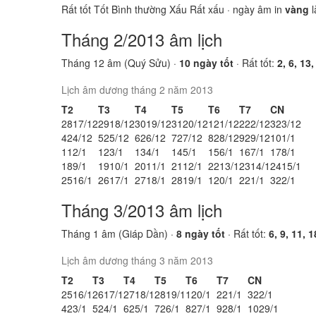
Rất tốt
Tốt
Bình thường
Xấu
Rất xấu
· ngày âm in
vàng
l
Tháng 2/2013 âm lịch
Tháng 12 âm (Quý Sửu) ·
10 ngày tốt
· Rất tốt:
2, 6, 13,
Lịch âm dương tháng 2 năm 2013
T2
T3
T4
T5
T6
T7
CN
28
17/12
29
18/12
30
19/12
31
20/12
1
21/12
2
22/12
3
23/12
4
24/12
5
25/12
6
26/12
7
27/12
8
28/12
9
29/12
10
1/1
11
2/1
12
3/1
13
4/1
14
5/1
15
6/1
16
7/1
17
8/1
18
9/1
19
10/1
20
11/1
21
12/1
22
13/1
23
14/1
24
15/1
25
16/1
26
17/1
27
18/1
28
19/1
1
20/1
2
21/1
3
22/1
Tháng 3/2013 âm lịch
Tháng 1 âm (Giáp Dần) ·
8 ngày tốt
· Rất tốt:
6, 9, 11, 1
Lịch âm dương tháng 3 năm 2013
T2
T3
T4
T5
T6
T7
CN
25
16/1
26
17/1
27
18/1
28
19/1
1
20/1
2
21/1
3
22/1
4
23/1
5
24/1
6
25/1
7
26/1
8
27/1
9
28/1
10
29/1