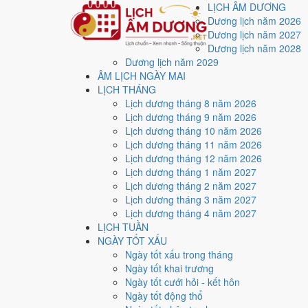
LỊCH ÂM DƯƠNG
Dương lịch năm 2026
Dương lịch năm 2027
Dương lịch năm 2028
Dương lịch năm 2029
Trang chủ
ÂM LỊCH NGÀY MAI
Lịch năm 2013
LỊCH THÁNG
Lịch âm dương năm 20
Lịch dương tháng 8 năm 2026
Lịch dương tháng 9 năm 2026
Lịch dương tháng 10 năm 2026
Tác giả:
Nguyễn Minh An
·
Cập nhật: 30/07/2026
Lịch dương tháng 11 năm 2026
Lịch dương tháng 12 năm 2026
Năm
2013 (Quý Tỵ)
, Tết Nguyên đán vào
10/2/2013
.
Lịch dương tháng 1 năm 2027
Năm
Quý Tỵ 2013
có Thiên Can Quý hành Thủy, Địa Ch
Lịch dương tháng 2 năm 2027
cả năm.
Lịch dương tháng 3 năm 2027
Lịch dương tháng 4 năm 2027
Cả năm có
83 ngày đạt mức Tốt trở lên
, dồn nhiều nh
LỊCH TUẦN
Tết Nguyên đán rơi vào
10/2/2013
. Về phong thủy, sao
NGÀY TỐT XẤU
lễ giải đầu năm.
Ngày tốt xấu trong tháng
Ngày tốt khai trương
83
Ngày tốt cưới hỏi - kết hôn
Ngày tốt trở lên
Ngày tốt động thổ
127