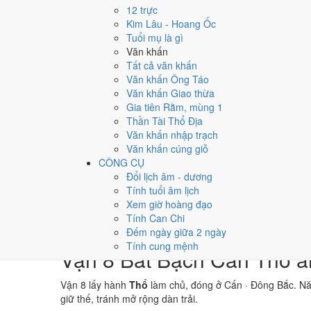
→
12 trực
⛰ Thổ
Kim Lâu - Hoang Ốc
→
Tuổi mụ là gì
⚒ Kim
Văn khấn
→
Tất cả văn khấn
💧 Thủy
Văn khấn Ông Táo
Văn khấn Giao thừa
Bảng phân tích Can Chi năm Quý Tỵ
Gia tiên Rằm, mùng 1
Yếu tố
Chi tiết
Ý 
Thần Tài Thổ Địa
Thiên Can (Quý)
Thủy
Dương
Th
Văn khấn nhập trạch
Địa Chi (Tỵ)
Hỏa
Dương · Con Tỵ
Đị
Văn khấn cúng giỗ
Nạp Âm
Thủy
· Trường Lưu Thủy
Ng
CÔNG CỤ
Thái Tuế
Hỏa
Tỵ (chính cung)
Tu
Đổi lịch âm - dương
Màu hợp năm
Đen/Xanh dương
Đỏ
Trắng/Bạc
Kí
Tính tuổi âm lịch
Hoàng Đạo / Hắc Đạo
182
/
183
ngày
Mộ
Xem giờ hoàng đạo
Luận giải ngũ hành, Thái Tuế và màu hợp ở trên là qua
Tính Can Chi
không phải kết luận khoa học.
Đếm ngày giữa 2 ngày
Tính cung mệnh
Vận 8 Bát Bạch Cấn Thổ ả
Vận 8 lấy hành
Thổ
làm chủ, đóng ở Cấn · Đông Bắc. N
giữ thế, tránh mở rộng dàn trải.