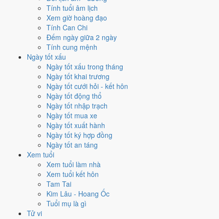
Mỗi việc chấm theo bộ Trực và sao 28 Tú riêng nên ngày đẹp của
Tính tuổi âm lịch
từng việc không trùng nhau. Tháng 1/2030 rộng cửa nhất cho
động
Xem giờ hoàng đạo
thổ
với
17 ngày
đạt từ 6/10, cao nhất là
8/1
. Hẹp nhất là
xuất hành
,
Tính Can Chi
chỉ
13 ngày
.
Đếm ngày giữa 2 ngày
Tính cung mệnh
🏪 Khai trương
14
💍 Cưới hỏi
15
🏗️ Động thổ
17
Ngày tốt xấu
✈️ Xuất hành
13
✍️ Ký hợp đồng
15
Ngày tốt xấu trong tháng
🏪 Khai trương
- 14 ngày đạt từ 6/10 trở lên trong tháng 1/2030
Ngày tốt khai trương
Ngày tốt cưới hỏi - kết hôn
1
Ngày tốt động thổ
8/1
Ngày tốt nhập trạch
T3 · 5/12 âm
Ngày tốt mua xe
Quý Mão
Ngày tốt xuất hành
★★★★★ 10/10
Ngày tốt ký hợp đồng
2
Ngày tốt an táng
16/1
Xem tuổi
T4 · 13/12 âm
Xem tuổi làm nhà
Tân Hợi
Xem tuổi kết hôn
★★★★★ 10/10
Tam Tai
3
Kim Lâu - Hoang Ốc
28/1
Tuổi mụ là gì
T2 · 25/12 âm
Tử vi
Quý Hợi