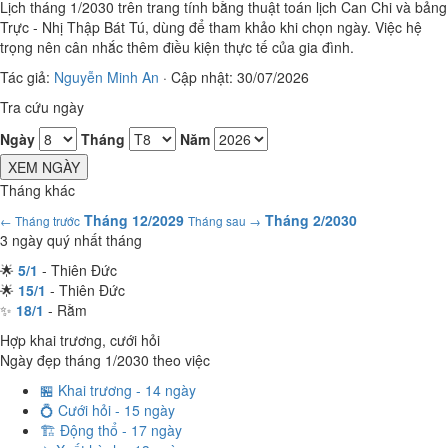
Lịch tháng 1/2030 trên trang tính bằng thuật toán lịch Can Chi và bảng
Trực - Nhị Thập Bát Tú, dùng để tham khảo khi chọn ngày. Việc hệ
trọng nên cân nhắc thêm điều kiện thực tế của gia đình.
Tác giả:
Nguyễn Minh An
·
Cập nhật: 30/07/2026
Tra cứu ngày
Ngày
Tháng
Năm
XEM NGÀY
Tháng khác
Tháng 12/2029
Tháng 2/2030
← Tháng trước
Tháng sau →
3 ngày quý nhất tháng
🌟
5/1
- Thiên Đức
🌟
15/1
- Thiên Đức
✨
18/1
- Rằm
Hợp khai trương, cưới hỏi
Ngày đẹp tháng 1/2030 theo việc
🏪 Khai trương - 14 ngày
💍 Cưới hỏi - 15 ngày
🏗️ Động thổ - 17 ngày