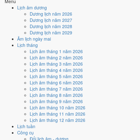
Menu
Lịch âm dương
Tuần nào trong tháng 1/2030
Dương lịch năm 2026
nhiều ngày tốt nhất?
Dương lịch năm 2027
Dương lịch năm 2028
Dương lịch năm 2029
Ngày tốt tháng 1/2030 dồn về
tuần 1 (1/1 - 6/1)
với
3 ngày
từ mức Tốt
Âm lịch ngày mai
trở lên. Kém nhất là
tuần 4 (21/1 - 27/1)
với
4 ngày xấu
. Lịch còn xê
Lịch tháng
dịch được thì đặt việc lớn vào tuần 1, né tuần 4.
Lịch âm tháng 1 năm 2026
Muốn xem sát hơn từng ngày trong một tuần, mở
lịch tuần hiện tại
.
Lịch âm tháng 2 năm 2026
Lịch âm tháng 3 năm 2026
Bảng thống kê ngày tốt xấu theo tuần
Lịch âm tháng 4 năm 2026
Lịch âm tháng 5 năm 2026
Tuần
Ngày dương
Tốt
Xấu
Phân bố
Đánh giá
Lịch âm tháng 6 năm 2026
Tuần 1
1/1 - 6/1
3
2
✅ Tốt nhất tháng
Lịch âm tháng 7 năm 2026
Tuần 2
7/1 - 13/1
2
3
⚠️ Cần thận trọng
Lịch âm tháng 8 năm 2026
Tuần 3
14/1 - 20/1
2
2
➖ Cân bằng
Lịch âm tháng 9 năm 2026
Tuần 4
21/1 - 27/1
1
4
⚠️ Nhiều ngày xấu nhất
Lịch âm tháng 10 năm 2026
Tuần 5
28/1 - 31/1
1
2
⚠️ Cần thận trọng
Lịch âm tháng 11 năm 2026
Ngày nào đẹp nhất tháng 1/2030
Lịch âm tháng 12 năm 2026
Lịch tuần
để cưới hỏi, khai trương?
Công cụ
Đổi lịch âm - dương