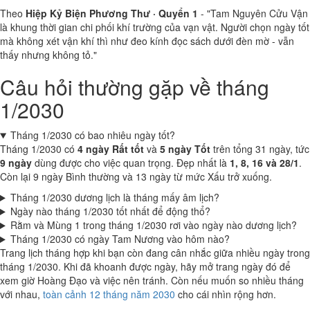
Theo
Hiệp Kỷ Biện Phương Thư · Quyển 1
- "Tam Nguyên Cửu Vận
là khung thời gian chi phối khí trường của vạn vật. Người chọn ngày tốt
mà không xét vận khí thì như đeo kính đọc sách dưới đèn mờ - vẫn
thấy nhưng không tỏ."
Câu hỏi thường gặp về tháng
1/2030
Tháng 1/2030 có bao nhiêu ngày tốt?
Tháng 1/2030 có
4 ngày Rất tốt
và
5 ngày Tốt
trên tổng 31 ngày, tức
9 ngày
dùng được cho việc quan trọng. Đẹp nhất là
1, 8, 16 và 28/1
.
Còn lại 9 ngày Bình thường và 13 ngày từ mức Xấu trở xuống.
Tháng 1/2030 dương lịch là tháng mấy âm lịch?
Ngày nào tháng 1/2030 tốt nhất để động thổ?
Rằm và Mùng 1 trong tháng 1/2030 rơi vào ngày nào dương lịch?
Tháng 1/2030 có ngày Tam Nương vào hôm nào?
Trang lịch tháng hợp khi bạn còn đang cân nhắc giữa nhiều ngày trong
tháng 1/2030. Khi đã khoanh được ngày, hãy mở trang ngày đó để
xem giờ Hoàng Đạo và việc nên tránh. Còn nếu muốn so nhiều tháng
với nhau,
toàn cảnh 12 tháng năm 2030
cho cái nhìn rộng hơn.