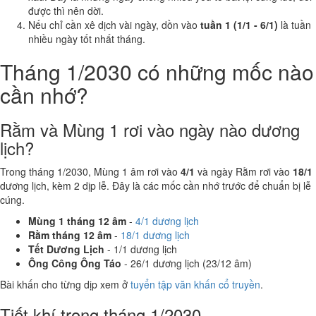
được thì nên dời.
Nếu chỉ cần xê dịch vài ngày, dồn vào
tuần 1 (1/1 - 6/1)
là tuần
nhiều ngày tốt nhất tháng.
Tháng 1/2030 có những mốc nào
cần nhớ?
Rằm và Mùng 1 rơi vào ngày nào dương
lịch?
Trong tháng 1/2030, Mùng 1 âm rơi vào
4/1
và ngày Rằm rơi vào
18/1
dương lịch, kèm 2 dịp lễ. Đây là các mốc cần nhớ trước để chuẩn bị lễ
cúng.
Mùng 1 tháng 12 âm
-
4/1 dương lịch
Rằm tháng 12 âm
-
18/1 dương lịch
Tết Dương Lịch
- 1/1 dương lịch
Ông Công Ông Táo
- 26/1 dương lịch (23/12 âm)
Bài khấn cho từng dịp xem ở
tuyển tập văn khấn cổ truyền
.
Tiết khí trong tháng 1/2030