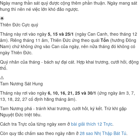
Ngày mang thần sát quý được cộng thêm phần thuận. Ngày mang sát
hung thì nên né việc lớn khó đảo ngược.
🌟
Thiên Đức
Cực quý
Tháng này rơi vào ngày
5, 15 và 25/1
(ngày Can Canh, theo tháng 12
âm). Riêng tháng 11 âm, Thiên Đức ứng theo quái
Tốn
(hướng Đông
Nam) chứ không ứng vào Can của ngày, nên nửa tháng đó không có
ngày Thiên Đức.
Quý nhân của tháng - bách sự đại cát. Hợp khai trương, cưới hỏi, động
thổ.
⚠️
Tam Nương Sát
Hung
Tháng này rơi vào ngày
6, 10, 16, 21, 25 và 30/1
(ứng ngày âm 3, 7,
13, 18, 22, 27 cố định hằng tháng âm).
Tam Nương phá - tránh khai trương, cưới hỏi, ký kết. Trừ khi gặp
Nguyệt Đức triệt tiêu.
Cách tra Trực của từng ngày xem ở
bài giải thích 12 Trực
.
Còn quy tắc chấm sao theo ngày nằm ở
28 sao Nhị Thập Bát Tú
.