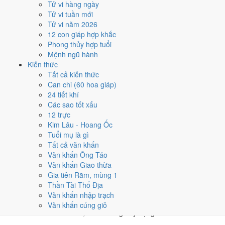
Tử vi hàng ngày
★★★★★ 10/10
Tử vi tuần mới
4
Tử vi năm 2026
1/1
12 con giáp hợp khắc
T3 · 28/11 âm
Phong thủy hợp tuổi
Bính Thân
Mệnh ngũ hành
★★★★★ 9/10
Kiến thức
5
Tất cả kiến thức
20/1
Can chi (60 hoa giáp)
CN · 17/12 âm
24 tiết khí
Ất Mão
Các sao tốt xấu
★★★★★ 9/10
12 trực
Điểm chấm từ Trực, sao Nhị Thập Bát Tú, Hoàng Đạo - Hắc Đạo và
Kim Lâu - Hoang Ốc
ngày cấm kỵ của riêng việc này
Bảng ngày khai trương cả năm
Tuổi mụ là gì
Tất cả văn khấn
Tháng 1/2030 có ngày nào nên
Văn khấn Ông Táo
Văn khấn Giao thừa
tránh, lỡ kẹt thì xử lý sao?
Gia tiên Rằm, mùng 1
Thần Tài Thổ Địa
Tháng 1/2030 có
5 ngày Rất xấu
rơi vào
5, 12, 17, 24 và 29/1
, cộng
Văn khấn nhập trạch
thêm
6 ngày Tam Nương
. Đây là nhóm chồng nhiều yếu tố xấu cùng
Văn khấn cúng giỗ
lúc. Nên tránh khi cưới hỏi, khai trương hay động thổ.