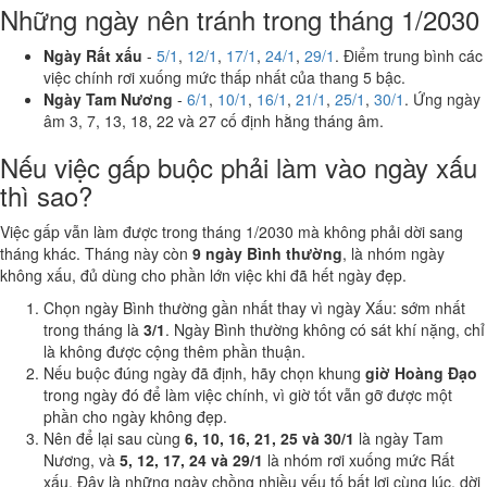
Những ngày nên tránh trong tháng 1/2030
Ngày Rất xấu
-
5/1
,
12/1
,
17/1
,
24/1
,
29/1
. Điểm trung bình các
việc chính rơi xuống mức thấp nhất của thang 5 bậc.
Ngày Tam Nương
-
6/1
,
10/1
,
16/1
,
21/1
,
25/1
,
30/1
. Ứng ngày
âm 3, 7, 13, 18, 22 và 27 cố định hằng tháng âm.
Nếu việc gấp buộc phải làm vào ngày xấu
thì sao?
Việc gấp vẫn làm được trong tháng 1/2030 mà không phải dời sang
tháng khác. Tháng này còn
9 ngày Bình thường
, là nhóm ngày
không xấu, đủ dùng cho phần lớn việc khi đã hết ngày đẹp.
Chọn ngày Bình thường gần nhất thay vì ngày Xấu: sớm nhất
trong tháng là
3/1
. Ngày Bình thường không có sát khí nặng, chỉ
là không được cộng thêm phần thuận.
Nếu buộc đúng ngày đã định, hãy chọn khung
giờ Hoàng Đạo
trong ngày đó để làm việc chính, vì giờ tốt vẫn gỡ được một
phần cho ngày không đẹp.
Nên để lại sau cùng
6, 10, 16, 21, 25 và 30/1
là ngày Tam
Nương, và
5, 12, 17, 24 và 29/1
là nhóm rơi xuống mức Rất
xấu. Đây là những ngày chồng nhiều yếu tố bất lợi cùng lúc, dời