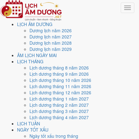
Toggle
navigat
LỊCH ÂM DƯƠNG
Trang chủ
Dương lịch năm 2026
Lịch năm 2030
Dương lịch năm 2027
Tháng 1/2030
Dương lịch năm 2028
Dương lịch năm 2029
Lịch âm dương tháng 1
ÂM LỊCH NGÀY MAI
LỊCH THÁNG
năm 2030 - Tháng Bính Tý
Lịch dương tháng 8 năm 2026
Lịch dương tháng 9 năm 2026
Lịch dương tháng 10 năm 2026
Tháng 1/2030 ứng với tháng 11 và 12 âm lịch năm Kỷ Dậu. Tháng này
Lịch dương tháng 11 năm 2026
có
9 ngày từ mức Tốt trở lên
và
13 ngày nên tránh
, đẹp nhất là
1, 8
Lịch dương tháng 12 năm 2026
và 16/1
. Rằm rơi vào
18/1
.
Lịch dương tháng 1 năm 2027
Tháng 1/2030 có
31 ngày
, gồm 3 ngày thuộc tháng 11 âm và 28 ngày
Lịch dương tháng 2 năm 2027
thuộc tháng 12 âm. Tháng âm đầu tiên là
Bính Tý
, năm Kỷ Dậu.
Lịch dương tháng 3 năm 2027
Lịch dương tháng 4 năm 2027
Thang 5 bậc dùng chung với trang chi tiết từng ngày cho ra
4 ngày
LỊCH TUẦN
Rất tốt
và
5 ngày Tốt
. Đối lại là
13 ngày Xấu trở xuống
. Nhóm đẹp
NGÀY TỐT XẤU
nhất rơi vào
1, 8, 16 và 28/1
.
Ngày tốt xấu trong tháng