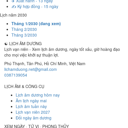
✈️ Xuất hành - 13 ngày
✍️ Ký hợp đồng - 15 ngày
Lịch năm 2030
Tháng 1/2030 (đang xem)
Tháng 2/2030
Tháng 3/2030
☯
LỊCH ÂM DƯƠNG
Lịch vạn niên - Xem lịch âm dương, ngày tốt xấu, giờ hoàng đạo
cho mọi việc khởi sự thuận lợi.
Phú Thạnh, Tân Phú
,
Hồ Chí Minh
,
Việt Nam
lichamduong.net@gmail.com
0387139054
LỊCH ÂM & CÔNG CỤ
Lịch âm dương hôm nay
Âm lịch ngày mai
Lịch âm tuần này
Lịch vạn niên 2027
Đổi ngày âm dương
XEM NGÀY · TỬ VI · PHONG THỦY