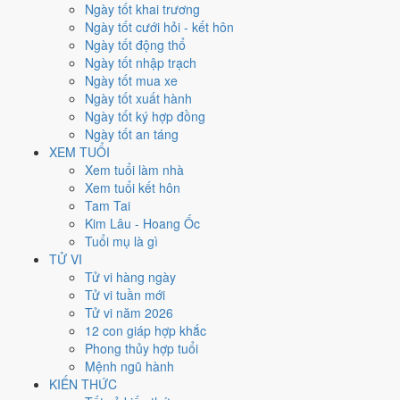
Xét theo từng việc,
động thổ
rộng cửa nhất với
17 ngày
đạt từ 6/10.
Ngày tốt khai trương
Xuất hành
hẹp nhất, chỉ
13 ngày
. Việc nào kén ngày thì nên chốt lịch
Ngày tốt cưới hỏi - kết hôn
sớm.
Ngày tốt động thổ
Ngày tốt nhập trạch
4
Ngày tốt mua xe
Ngày rất tốt
Ngày tốt xuất hành
5
Ngày tốt ký hợp đồng
Ngày tốt
Ngày tốt an táng
13
XEM TUỔI
Ngày xấu
Xem tuổi làm nhà
3
Xem tuổi kết hôn
Ngày quý hiếm
Tam Tai
Kim Lâu - Hoang Ốc
Lịch âm dương tháng 1/2030 chi
Tuổi mụ là gì
tiết từng ngày
TỬ VI
Tử vi hàng ngày
Tử vi tuần mới
Tháng
Năm
XEM
Tử vi năm 2026
Lưới lịch dưới đây trải đủ
31 ngày
của tháng 1/2030. Mỗi ô ghi ngày
12 con giáp hợp khắc
dương, ngày âm và can chi ngày, tô màu theo 5 mức. Tháng này có
9
Phong thủy hợp tuổi
ngày từ mức Tốt trở lên
và
13 ngày từ mức Xấu trở xuống
.
Mệnh ngũ hành
T2
T3
T4
T5
T6
T7
CN
KIẾN THỨC