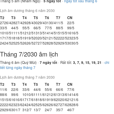
Tháng 5 âm (Nhâm Ngọ) ·
5 ngày tốt
·
ngày tốt xấu tháng 6
Lịch âm dương tháng 6 năm 2030
T2
T3
T4
T5
T6
T7
CN
27
26/4
28
27/4
29
28/4
30
29/4
31
30/4
1
1/5
2
2/5
3
3/5
4
4/5
5
5/5
6
6/5
7
7/5
8
8/5
9
9/5
10
10/5
11
11/5
12
12/5
13
13/5
14
14/5
15
15/5
16
16/5
17
17/5
18
18/5
19
19/5
20
20/5
21
21/5
22
22/5
23
23/5
24
24/5
25
25/5
26
26/5
27
27/5
28
28/5
29
29/5
30
30/5
Tháng 7/2030 âm lịch
Tháng 6 âm (Quý Mùi) ·
7 ngày tốt
· Rất tốt:
3, 7, 9, 15, 19, 21
·
chi
tiết từng ngày tháng 7
Lịch âm dương tháng 7 năm 2030
T2
T3
T4
T5
T6
T7
CN
1
1/6
2
2/6
3
3/6
4
4/6
5
5/6
6
6/6
7
7/6
8
8/6
9
9/6
10
10/6
11
11/6
12
12/6
13
13/6
14
14/6
15
15/6
16
16/6
17
17/6
18
18/6
19
19/6
20
20/6
21
21/6
22
22/6
23
23/6
24
24/6
25
25/6
26
26/6
27
27/6
28
28/6
29
29/6
30
1/7
31
2/7
1
3/7
2
4/7
3
5/7
4
6/7