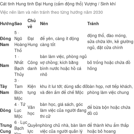
Cát tinh
Hung tinh
Đại Hung (cấm động thổ)
Vượng / Sinh khí
Việc nên làm và nên tránh theo từng hướng năm 2030
Chủ
Hướng
Sao
Nên
Tránh
về
5 ·
động thổ, đào móng,
Đông
Ngũ
Đại
để yên, càng ít động
sửa chữa lớn, kê giường
Nam
Hoàng
Hung
càng tốt
ngủ, đặt cửa chính
Thổ
1 ·
bàn làm việc, phòng ngủ
Nhất
Công
vợ chồng; kích bằng
bỏ trống hoặc chứa đồ
Nam
Bạch
danh
bình nước hoặc hồ cá
hỏng
Thủy
nhỏ
3 ·
Tây
Tam
Kiện
khu ít lui tới; dùng sắc đỏ
bàn họp, nơi tiếp khách,
Nam
Bích
tụng
và đèn ấm để chế Mộc
phòng làm việc chung
Mộc
4 · Tứ
bàn học, giá sách, góc
Văn
để bừa bộn hoặc chứa
Đông
Lục
làm việc của người đang
học
đồ cũ
Mộc
thi cử
6 · Lục
Trung
Quyền
phòng chủ nhà, bàn làm
để thành khu ẩm thấp
Bạch
Cung
lực
việc của người quản lý
hoặc bỏ hoang