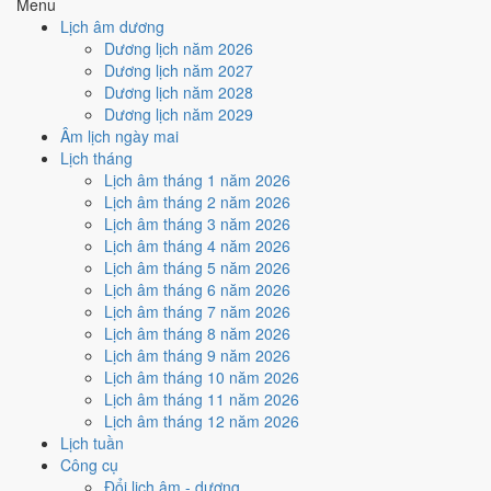
Địa Chi
Địa Chi Tuất thuộc hành Thổ; đặt cạnh Can
Menu
Dương ·
(Tuất)
Canh thì Thổ sinh Kim (tương sinh).
Lịch âm dương
Con Tuất
Dương lịch năm 2026
Kim
· Thoa
Nghĩa "Vàng trang sức", thuộc hành Kim, ứng
Nạp Âm
Dương lịch năm 2027
Xuyến Kim
với cặp can chi Canh Tuất và Tân Hợi.
Dương lịch năm 2028
Thổ
Tuất
Tuổi Tuất hợp Thái Tuế. Tuổi xung Thái Tuế cần
Dương lịch năm 2029
Thái Tuế
(chính
lễ giải đầu năm.
Âm lịch ngày mai
cung)
Lịch tháng
Màu hợp
Trắng/Bạc
Kích hoạt vận khí, dùng cho trang phục, vật
Lịch âm tháng 1 năm 2026
năm
Vàng đất
phẩm phong thủy.
Lịch âm tháng 2 năm 2026
Hoàng
Một tiêu chí thành phần, xét riêng bộ sao ngày.
183
/
182
Lịch âm tháng 3 năm 2026
Đạo / Hắc
Xem cơ chế ở bài
sao Hoàng Đạo
và
sao Hắc
ngày
Lịch âm tháng 4 năm 2026
Đạo
Đạo
.
Lịch âm tháng 5 năm 2026
Luận giải ngũ hành, Thái Tuế và màu hợp ở trên là quan niệm dân
Lịch âm tháng 6 năm 2026
gian. Nguồn tham chiếu:
Tam Mệnh Thông Hội
và
Hiệp Kỷ Biện
Lịch âm tháng 7 năm 2026
Phương Thư
. Dùng để tham khảo khi chọn thời điểm, không phải kết
Lịch âm tháng 8 năm 2026
luận khoa học.
Lịch âm tháng 9 năm 2026
Lịch âm tháng 10 năm 2026
Vận 9 Cửu Tử Ly Hỏa ảnh hưởng
Lịch âm tháng 11 năm 2026
gì tới năm 2030?
Lịch âm tháng 12 năm 2026
Lịch tuần
Công cụ
Vận 9 lấy hành
Hỏa
làm chủ, đóng ở Ly · Chính Nam. Năm 2030 mang
Đổi lịch âm - dương
Can Canh hành Kim. So với hành Vận thì
Hỏa khắc Kim (tương