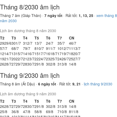
Tháng 8/2030 âm lịch
Tháng 7 âm (Giáp Thân) ·
7 ngày tốt
· Rất tốt:
1, 13, 25
·
xem tháng 8
năm 2030
Lịch âm dương tháng 8 năm 2030
T2
T3
T4
T5
T6
T7
CN
29
29/6
30
1/7
31
2/7
1
3/7
2
4/7
3
5/7
4
6/7
5
7/7
6
8/7
7
9/7
8
10/7
9
11/7
10
12/7
11
13/7
12
14/7
13
15/7
14
16/7
15
17/7
16
18/7
17
19/7
18
20/7
19
21/7
20
22/7
21
23/7
22
24/7
23
25/7
24
26/7
25
27/7
26
28/7
27
29/7
28
30/7
29
1/8
30
2/8
31
3/8
1
4/8
Tháng 9/2030 âm lịch
Tháng 8 âm (Ất Dậu) ·
6 ngày tốt
· Rất tốt:
9, 21
·
lịch tháng 9/2030
Lịch âm dương tháng 9 năm 2030
T2
T3
T4
T5
T6
T7
CN
26
28/7
27
29/7
28
30/7
29
1/8
30
2/8
31
3/8
1
4/8
2
5/8
3
6/8
4
7/8
5
8/8
6
9/8
7
10/8
8
11/8
9
12/8
10
13/8
11
14/8
12
15/8
13
16/8
14
17/8
15
18/8