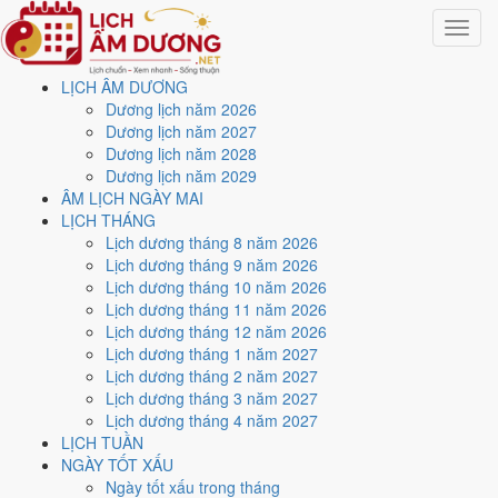
Toggle
navigat
LỊCH ÂM DƯƠNG
Trang chủ
Dương lịch năm 2026
Lịch năm 2030
Dương lịch năm 2027
Dương lịch năm 2028
Lịch âm dương năm 2030 -
Dương lịch năm 2029
ÂM LỊCH NGÀY MAI
Canh Tuất · Cửu Tử Ly Hỏa
LỊCH THÁNG
Lịch dương tháng 8 năm 2026
Lịch dương tháng 9 năm 2026
Tác giả:
Nguyễn Minh An
·
Cập nhật: 30/07/2026
Lịch dương tháng 10 năm 2026
Năm
2030 (Canh Tuất)
, Tết Nguyên đán vào
2/2/2030
.
Lịch dương tháng 11 năm 2026
Lịch dương tháng 12 năm 2026
Năm
Canh Tuất 2030
có Thiên Can Canh hành Kim, Địa Chi Tuất
Lịch dương tháng 1 năm 2027
hành Thổ. Nạp Âm là
Thoa Xuyến Kim
hành Kim. Hai hành Can và
Lịch dương tháng 2 năm 2027
Chi Thổ sinh Kim (tương sinh), đó là nền khí của cả năm.
Lịch dương tháng 3 năm 2027
Cả năm có
88 ngày đạt mức Tốt trở lên
, dồn nhiều nhất vào
tháng
Lịch dương tháng 4 năm 2027
2
. Mức này chấm theo thang 5 bậc dùng chung với trang chi tiết từng
LỊCH TUẦN
ngày, không phải chỉ đếm ngày Hoàng Đạo.
NGÀY TỐT XẤU
Ngày tốt xấu trong tháng
Tết Nguyên đán rơi vào
2/2/2030
. Về phong thủy, sao Ngũ Hoàng