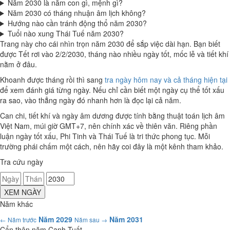
Năm 2030 là năm con gì, mệnh gì?
Năm 2030 có tháng nhuận âm lịch không?
Hướng nào cần tránh động thổ năm 2030?
Tuổi nào xung Thái Tuế năm 2030?
Trang này cho cái nhìn trọn năm 2030 để sắp việc dài hạn. Bạn biết
được Tết rơi vào 2/2/2030, tháng nào nhiều ngày tốt, mốc lễ và tiết khí
nằm ở đâu.
Khoanh được tháng rồi thì sang
tra ngày hôm nay và cả tháng hiện tại
để xem đánh giá từng ngày. Nếu chỉ cần biết một ngày cụ thể tốt xấu
ra sao, vào thẳng ngày đó nhanh hơn là đọc lại cả năm.
Can chi, tiết khí và ngày âm dương được tính bằng thuật toán lịch âm
Việt Nam, múi giờ GMT+7, nên chính xác về thiên văn. Riêng phần
luận ngày tốt xấu, Phi Tinh và Thái Tuế là tri thức phong tục. Mỗi
trường phái chấm một cách, nên hãy coi đây là một kênh tham khảo.
Tra cứu ngày
XEM NGÀY
Năm khác
Năm 2029
Năm 2031
← Năm trước
Năm sau →
Cẩn thận năm Canh Tuất