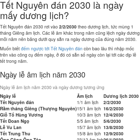
Tết Nguyên đán 2030 là ngày
mấy dương lịch?
Tết Nguyên đán 2030 rơi vào
2/2/2030
theo dương lịch, tức mùng 1
tháng Giêng âm lịch. Các lễ âm khác trong năm cũng lệch ngày dương
mỗi năm nên bảng dưới quy sẵn ra ngày dương của đúng năm 2030.
Muốn biết
đếm ngược tới Tết Nguyên đán
còn bao lâu thì nhập mốc
trên vào công cụ đếm ngày, ở đó có sẵn số ngày còn lại tới các dịp lễ
tết trong năm.
Ngày lễ âm lịch năm 2030
Ngày lễ âm lịch năm 2030 và ngày dương tương ứng
Ngày lễ
Âm lịch
Dương lịch 2030
Tết Nguyên đán
1/1 âm lịch
2/2/2030
Rằm tháng Giêng (Thượng Nguyên)
15/1 âm lịch
16/2/2030
Giỗ Tổ Hùng Vương
10/3 âm lịch
12/4/2030
Tết Đoan Ngọ
5/5 âm lịch
5/6/2030
Lễ Vu Lan
15/7 âm lịch
13/8/2030
Tết Trung Thu
15/8 âm lịch
12/9/2030
Ông Công Ông Táo
23/12 âm lịch
26/1/2030