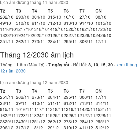
Lịch âm dương tháng 11 năm 2030
T2
T3
T4
T5
T6
T7
CN
28
2/10
29
3/10
30
4/10
31
5/10
1
6/10
2
7/10
3
8/10
4
9/10
5
10/10
6
11/10
7
12/10
8
13/10
9
14/10
10
15/10
11
16/10
12
17/10
13
18/10
14
19/10
15
20/10
16
21/10
17
22/10
18
23/10
19
24/10
20
25/10
21
26/10
22
27/10
23
28/10
24
29/10
25
1/11
26
2/11
27
3/11
28
4/11
29
5/11
30
6/11
1
7/11
Tháng 12/2030 âm lịch
Tháng 11 âm (Mậu Tý) ·
7 ngày tốt
· Rất tốt:
3, 10, 15, 30
·
xem tháng
12 năm 2030
Lịch âm dương tháng 12 năm 2030
T2
T3
T4
T5
T6
T7
CN
25
1/11
26
2/11
27
3/11
28
4/11
29
5/11
30
6/11
1
7/11
2
8/11
3
9/11
4
10/11
5
11/11
6
12/11
7
13/11
8
14/11
9
15/11
10
16/11
11
17/11
12
18/11
13
19/11
14
20/11
15
21/11
16
22/11
17
23/11
18
24/11
19
25/11
20
26/11
21
27/11
22
28/11
23
29/11
24
30/11
25
1/12
26
2/12
27
3/12
28
4/12
29
5/12
30
6/12
31
7/12
1
8/12
2
9/12
3
10/12
4
11/12
5
12/12