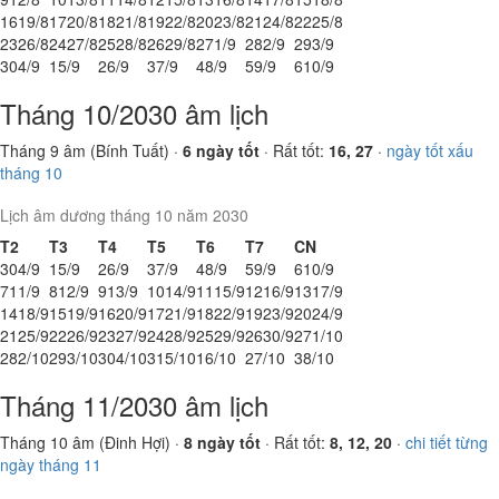
16
19/8
17
20/8
18
21/8
19
22/8
20
23/8
21
24/8
22
25/8
23
26/8
24
27/8
25
28/8
26
29/8
27
1/9
28
2/9
29
3/9
30
4/9
1
5/9
2
6/9
3
7/9
4
8/9
5
9/9
6
10/9
Tháng 10/2030 âm lịch
Tháng 9 âm (Bính Tuất) ·
6 ngày tốt
· Rất tốt:
16, 27
·
ngày tốt xấu
tháng 10
Lịch âm dương tháng 10 năm 2030
T2
T3
T4
T5
T6
T7
CN
30
4/9
1
5/9
2
6/9
3
7/9
4
8/9
5
9/9
6
10/9
7
11/9
8
12/9
9
13/9
10
14/9
11
15/9
12
16/9
13
17/9
14
18/9
15
19/9
16
20/9
17
21/9
18
22/9
19
23/9
20
24/9
21
25/9
22
26/9
23
27/9
24
28/9
25
29/9
26
30/9
27
1/10
28
2/10
29
3/10
30
4/10
31
5/10
1
6/10
2
7/10
3
8/10
Tháng 11/2030 âm lịch
Tháng 10 âm (Đinh Hợi) ·
8 ngày tốt
· Rất tốt:
8, 12, 20
·
chi tiết từng
ngày tháng 11