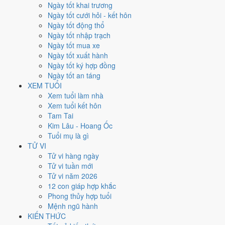
Ngày tốt khai trương
đóng ở
hướng Đông Nam (Tốn)
nên tránh động thổ hướng này.
Ngày tốt cưới hỏi - kết hôn
Người tuổi
Thìn
xung Thái Tuế, theo tục lệ thì nên làm lễ giải đầu
Ngày tốt động thổ
năm.
Ngày tốt nhập trạch
88
Ngày tốt mua xe
Ngày tốt trở lên
Ngày tốt xuất hành
119
Ngày tốt ký hợp đồng
Ngày bình thường
Ngày tốt an táng
158
XEM TUỔI
Ngày xấu
Xem tuổi làm nhà
24
Xem tuổi kết hôn
Tiết khí
Tam Tai
Kim Lâu - Hoang Ốc
Năm 2030 là năm con gì, mệnh
Tuổi mụ là gì
TỬ VI
gì?
Tử vi hàng ngày
Tử vi tuần mới
Năm 2030 là năm
Canh Tuất
, Nạp Âm
Thoa Xuyến Kim
hành Kim.
Tử vi năm 2026
Thiên Can Canh hành
Kim
gặp Địa Chi Tuất hành
Thổ
. Quan hệ ngũ
12 con giáp hợp khắc
hành của năm vì vậy là
Kim - Thổ
. Cách tính cặp can chi này nằm ở
Phong thủy hợp tuổi
bài
can chi Canh Tuất
.
Mệnh ngũ hành
KIẾN THỨC
2030