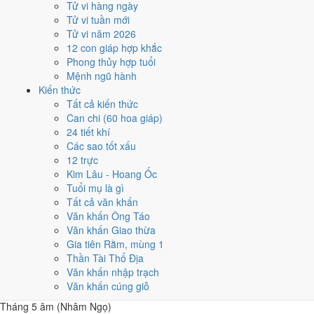
Tử vi hàng ngày
Các mốc lớn rơi vào:
Ông Công Ông Táo 26/1
,
Tết Nguyên đán 2/2
,
Tử vi tuần mới
Lễ Vu Lan 13/8
,
Tết Trung Thu 12/9
. Khối dưới đây so sánh nhanh
Tử vi năm 2026
12 tháng theo số ngày tốt, còn lưới ngày của từng tháng nằm ngay
12 con giáp hợp khắc
sau đó.
Phong thủy hợp tuổi
Mệnh ngũ hành
1
Kiến thức
Tháng 11 âm (Bính Tý)
Tất cả kiến thức
9 ngày tốt
Can chi (60 hoa giáp)
2
24 tiết khí
Tháng 12 âm (Đinh Sửu)
Các sao tốt xấu
12 ngày tốt
12 trực
3
Kim Lâu - Hoang Ốc
Tháng 1 âm (Mậu Dần)
Tuổi mụ là gì
6 ngày tốt
Tất cả văn khấn
4
Văn khấn Ông Táo
Tháng 2 âm (Kỷ Mão)
Văn khấn Giao thừa
7 ngày tốt
Gia tiên Rằm, mùng 1
5
Thần Tài Thổ Địa
Tháng 3 âm (Canh Thìn)
Văn khấn nhập trạch
8 ngày tốt
Văn khấn cúng giỗ
6
Tháng 5 âm (Nhâm Ngọ)