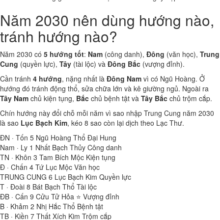
Năm 2030 nên dùng hướng nào,
tránh hướng nào?
Năm 2030 có
5 hướng tốt
:
Nam
(công danh),
Đông
(văn học),
Trung
Cung
(quyền lực),
Tây
(tài lộc) và
Đông Bắc
(vượng đỉnh).
Cần tránh
4 hướng
, nặng nhất là
Đông Nam
vì có Ngũ Hoàng. Ở
hướng đó tránh động thổ, sửa chữa lớn và kê giường ngủ. Ngoài ra
Tây Nam
chủ kiện tụng,
Bắc
chủ bệnh tật và
Tây Bắc
chủ trộm cắp.
Chín hướng này đổi chỗ mỗi năm vì sao nhập Trung Cung năm 2030
là sao
Lục Bạch Kim
, kéo 8 sao còn lại dịch theo Lạc Thư.
ĐN · Tốn
5
Ngũ Hoàng Thổ
Đại Hung
Nam · Ly
1
Nhất Bạch Thủy
Công danh
TN · Khôn
3
Tam Bích Mộc
Kiện tụng
Đ · Chấn
4
Tứ Lục Mộc
Văn học
TRUNG CUNG
6
Lục Bạch Kim
Quyền lực
T · Đoài
8
Bát Bạch Thổ
Tài lộc
ĐB · Cấn
9
Cửu Tử Hỏa ⭐
Vượng đỉnh
B · Khảm
2
Nhị Hắc Thổ
Bệnh tật
TB · Kiền
7
Thất Xích Kim
Trộm cắp