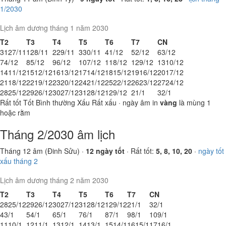
1/2030
Lịch âm dương tháng 1 năm 2030
T2
T3
T4
T5
T6
T7
CN
31
27/11
1
28/11
2
29/11
3
30/11
4
1/12
5
2/12
6
3/12
7
4/12
8
5/12
9
6/12
10
7/12
11
8/12
12
9/12
13
10/12
14
11/12
15
12/12
16
13/12
17
14/12
18
15/12
19
16/12
20
17/12
21
18/12
22
19/12
23
20/12
24
21/12
25
22/12
26
23/12
27
24/12
28
25/12
29
26/12
30
27/12
31
28/12
1
29/12
2
1/1
3
2/1
Rất tốt
Tốt
Bình thường
Xấu
Rất xấu
· ngày âm in
vàng
là mùng 1
hoặc rằm
Tháng 2/2030 âm lịch
Tháng 12 âm (Đinh Sửu) ·
12 ngày tốt
· Rất tốt:
5, 8, 10, 20
·
ngày tốt
xấu tháng 2
Lịch âm dương tháng 2 năm 2030
T2
T3
T4
T5
T6
T7
CN
28
25/12
29
26/12
30
27/12
31
28/12
1
29/12
2
1/1
3
2/1
4
3/1
5
4/1
6
5/1
7
6/1
8
7/1
9
8/1
10
9/1
11
10/1
12
11/1
13
12/1
14
13/1
15
14/1
16
15/1
17
16/1