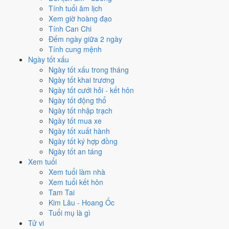
Tính tuổi âm lịch
khắc)
. Theo Huyền Không, đây là năm cần giữ thế, tránh mở rộng dàn
Xem giờ hoàng đạo
trải.
Tính Can Chi
9
Đếm ngày giữa 2 ngày
Cửu Tử Ly Hỏa
Tính cung mệnh
Ngày tốt xấu
Vận 9 · Hạ Nguyên · 2024 - 2043
Ngày tốt xấu trong tháng
Hành chủ
Ngày tốt khai trương
Hỏa
Ngày tốt cưới hỏi - kết hôn
Phương vị
Ngày tốt động thổ
Ly · Chính Nam
Ngày tốt nhập trạch
Sao chủ
Ngày tốt mua xe
Cửu Tử (9)
Ngày tốt xuất hành
Lịch âm dương 12 tháng năm
Ngày tốt ký hợp đồng
Ngày tốt an táng
2030 có gì đáng chú ý?
Xem tuổi
Xem tuổi làm nhà
12 tháng dương năm 2030 trải trên các tháng âm từ
tháng 11 âm
Xem tuổi kết hôn
năm Kỷ Dậu
đến
tháng 12 âm năm Canh Tuất
. Năm nay
không có
Tam Tai
tháng nhuận âm
nên âm và dương lệch nhau khá đều suốt 12 tháng.
Kim Lâu - Hoang Ốc
Tuổi mụ là gì
Năm 2030 có
88 ngày từ mức Tốt trở lên
. Nhiều nhất là
tháng 2
với
Tử vi
12 ngày. Ít nhất là tháng 6, chỉ 5 ngày, nên tránh xếp việc lớn vào đó.