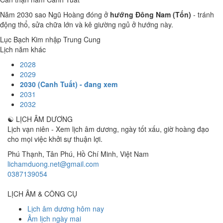
Năm 2030 sao Ngũ Hoàng đóng ở
hướng Đông Nam (Tốn)
- tránh
động thổ, sửa chữa lớn và kê giường ngủ ở hướng này.
Lục Bạch Kim nhập Trung Cung
Lịch năm khác
2028
2029
2030 (Canh Tuất) - đang xem
2031
2032
☯
LỊCH ÂM DƯƠNG
Lịch vạn niên - Xem lịch âm dương, ngày tốt xấu, giờ hoàng đạo
cho mọi việc khởi sự thuận lợi.
Phú Thạnh, Tân Phú
,
Hồ Chí Minh
,
Việt Nam
lichamduong.net@gmail.com
0387139054
LỊCH ÂM & CÔNG CỤ
Lịch âm dương hôm nay
Âm lịch ngày mai