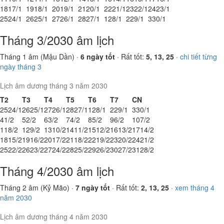
18
17/1
19
18/1
20
19/1
21
20/1
22
21/1
23
22/1
24
23/1
25
24/1
26
25/1
27
26/1
28
27/1
1
28/1
2
29/1
3
30/1
Tháng 3/2030 âm lịch
Tháng 1 âm (Mậu Dần) ·
6 ngày tốt
· Rất tốt:
5, 13, 25
·
chi tiết từng
ngày tháng 3
Lịch âm dương tháng 3 năm 2030
T2
T3
T4
T5
T6
T7
CN
25
24/1
26
25/1
27
26/1
28
27/1
1
28/1
2
29/1
3
30/1
4
1/2
5
2/2
6
3/2
7
4/2
8
5/2
9
6/2
10
7/2
11
8/2
12
9/2
13
10/2
14
11/2
15
12/2
16
13/2
17
14/2
18
15/2
19
16/2
20
17/2
21
18/2
22
19/2
23
20/2
24
21/2
25
22/2
26
23/2
27
24/2
28
25/2
29
26/2
30
27/2
31
28/2
Tháng 4/2030 âm lịch
Tháng 2 âm (Kỷ Mão) ·
7 ngày tốt
· Rất tốt:
2, 13, 25
·
xem tháng 4
năm 2030
Lịch âm dương tháng 4 năm 2030