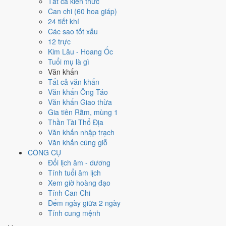
Tất cả kiến thức
Canh Tuất
Can chi (60 hoa giáp)
Can chi
24 tiết khí
Canh Tuất (Kim × Thổ)
Các sao tốt xấu
Nạp âm
12 trực
Thoa Xuyến Kim
Kim Lâu - Hoang Ốc
Vận khí
Tuổi mụ là gì
Cửu Tử Ly Hỏa
Văn khấn
Tất cả văn khấn
🌿 Mộc
Văn khấn Ông Táo
→
Văn khấn Giao thừa
🔥 Hỏa
Gia tiên Rằm, mùng 1
→
Thần Tài Thổ Địa
⛰ Thổ
Văn khấn nhập trạch
→
Văn khấn cúng giỗ
⚒ Kim
CÔNG CỤ
→
Đổi lịch âm - dương
💧 Thủy
Tính tuổi âm lịch
Bảng phân tích Can Chi năm Canh Tuất
Xem giờ hoàng đạo
Yếu tố
Chi tiết
Ý nghĩa
Tính Can Chi
Thiên Can
Kim
Thiên Can Canh thuộc hành Kim, là khí chủ đạo
Đếm ngày giữa 2 ngày
(Canh)
Dương
của năm 2030.
Tính cung mệnh
Thổ