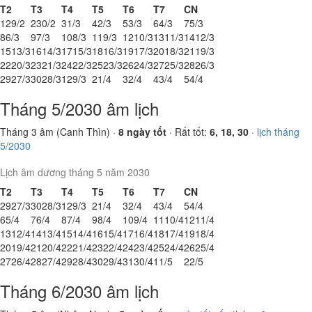
T2
T3
T4
T5
T6
T7
CN
1
29/2
2
30/2
3
1/3
4
2/3
5
3/3
6
4/3
7
5/3
8
6/3
9
7/3
10
8/3
11
9/3
12
10/3
13
11/3
14
12/3
15
13/3
16
14/3
17
15/3
18
16/3
19
17/3
20
18/3
21
19/3
22
20/3
23
21/3
24
22/3
25
23/3
26
24/3
27
25/3
28
26/3
29
27/3
30
28/3
1
29/3
2
1/4
3
2/4
4
3/4
5
4/4
Tháng 5/2030 âm lịch
Tháng 3 âm (Canh Thìn) ·
8 ngày tốt
· Rất tốt:
6, 18, 30
·
lịch tháng
5/2030
Lịch âm dương tháng 5 năm 2030
T2
T3
T4
T5
T6
T7
CN
29
27/3
30
28/3
1
29/3
2
1/4
3
2/4
4
3/4
5
4/4
6
5/4
7
6/4
8
7/4
9
8/4
10
9/4
11
10/4
12
11/4
13
12/4
14
13/4
15
14/4
16
15/4
17
16/4
18
17/4
19
18/4
20
19/4
21
20/4
22
21/4
23
22/4
24
23/4
25
24/4
26
25/4
27
26/4
28
27/4
29
28/4
30
29/4
31
30/4
1
1/5
2
2/5
Tháng 6/2030 âm lịch