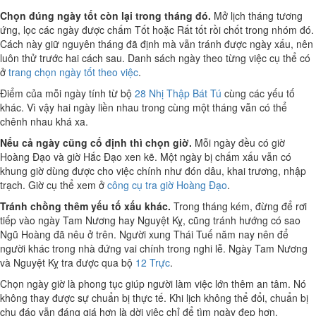
Chọn đúng ngày tốt còn lại trong tháng đó.
Mở lịch tháng tương
ứng, lọc các ngày được chấm Tốt hoặc Rất tốt rồi chốt trong nhóm đó.
Cách này giữ nguyên tháng đã định mà vẫn tránh được ngày xấu, nên
luôn thử trước hai cách sau. Danh sách ngày theo từng việc cụ thể có
ở
trang chọn ngày tốt theo việc
.
Điểm của mỗi ngày tính từ bộ
28 Nhị Thập Bát Tú
cùng các yếu tố
khác. Vì vậy hai ngày liền nhau trong cùng một tháng vẫn có thể
chênh nhau khá xa.
Nếu cả ngày cũng cố định thì chọn giờ.
Mỗi ngày đều có giờ
Hoàng Đạo và giờ Hắc Đạo xen kẽ. Một ngày bị chấm xấu vẫn có
khung giờ dùng được cho việc chính như đón dâu, khai trương, nhập
trạch. Giờ cụ thể xem ở
công cụ tra giờ Hoàng Đạo
.
Tránh chồng thêm yếu tố xấu khác.
Trong tháng kém, đừng để rơi
tiếp vào ngày Tam Nương hay Nguyệt Kỵ, cũng tránh hướng có sao
Ngũ Hoàng đã nêu ở trên. Người xung Thái Tuế năm nay nên để
người khác trong nhà đứng vai chính trong nghi lễ. Ngày Tam Nương
và Nguyệt Kỵ tra được qua bộ
12 Trực
.
Chọn ngày giờ là phong tục giúp người làm việc lớn thêm an tâm. Nó
không thay được sự chuẩn bị thực tế. Khi lịch không thể đổi, chuẩn bị
chu đáo vẫn đáng giá hơn là dời việc chỉ để tìm ngày đẹp hơn.