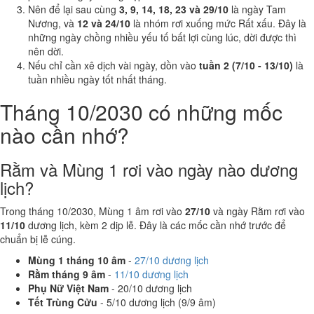
Nên để lại sau cùng
3, 9, 14, 18, 23 và 29/10
là ngày Tam
Nương, và
12 và 24/10
là nhóm rơi xuống mức Rất xấu. Đây là
những ngày chồng nhiều yếu tố bất lợi cùng lúc, dời được thì
nên dời.
Nếu chỉ cần xê dịch vài ngày, dồn vào
tuần 2 (7/10 - 13/10)
là
tuần nhiều ngày tốt nhất tháng.
Tháng 10/2030 có những mốc
nào cần nhớ?
Rằm và Mùng 1 rơi vào ngày nào dương
lịch?
Trong tháng 10/2030, Mùng 1 âm rơi vào
27/10
và ngày Rằm rơi vào
11/10
dương lịch, kèm 2 dịp lễ. Đây là các mốc cần nhớ trước để
chuẩn bị lễ cúng.
Mùng 1 tháng 10 âm
-
27/10 dương lịch
Rằm tháng 9 âm
-
11/10 dương lịch
Phụ Nữ Việt Nam
- 20/10 dương lịch
Tết Trùng Cửu
- 5/10 dương lịch (9/9 âm)