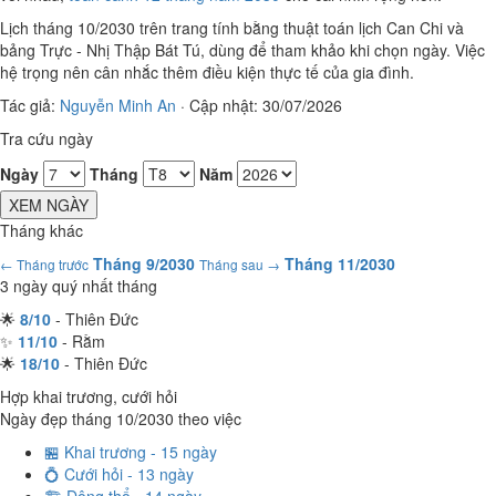
Lịch tháng 10/2030 trên trang tính bằng thuật toán lịch Can Chi và
bảng Trực - Nhị Thập Bát Tú, dùng để tham khảo khi chọn ngày. Việc
hệ trọng nên cân nhắc thêm điều kiện thực tế của gia đình.
Tác giả:
Nguyễn Minh An
·
Cập nhật: 30/07/2026
Tra cứu ngày
Ngày
Tháng
Năm
XEM NGÀY
Tháng khác
Tháng 9/2030
Tháng 11/2030
← Tháng trước
Tháng sau →
3 ngày quý nhất tháng
🌟
8/10
- Thiên Đức
✨
11/10
- Rằm
🌟
18/10
- Thiên Đức
Hợp khai trương, cưới hỏi
Ngày đẹp tháng 10/2030 theo việc
🏪 Khai trương - 15 ngày
💍 Cưới hỏi - 13 ngày