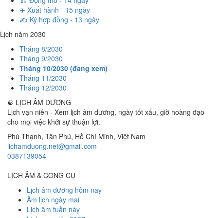
🏗️ Động thổ - 14 ngày
✈️ Xuất hành - 15 ngày
✍️ Ký hợp đồng - 13 ngày
Lịch năm 2030
Tháng 8/2030
Tháng 9/2030
Tháng 10/2030 (đang xem)
Tháng 11/2030
Tháng 12/2030
☯
LỊCH ÂM DƯƠNG
Lịch vạn niên - Xem lịch âm dương, ngày tốt xấu, giờ hoàng đạo
cho mọi việc khởi sự thuận lợi.
Phú Thạnh, Tân Phú
,
Hồ Chí Minh
,
Việt Nam
lichamduong.net@gmail.com
0387139054
LỊCH ÂM & CÔNG CỤ
Lịch âm dương hôm nay
Âm lịch ngày mai
Lịch âm tuần này