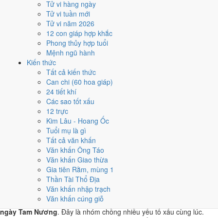
Tử vi hàng ngày
T6 · 8/9 âm
Tử vi tuần mới
Nhâm Thân
Tử vi năm 2026
★★★★☆ 8/10
12 con giáp hợp khắc
4
Phong thủy hợp tuổi
1/10
Mệnh ngũ hành
T3 · 5/9 âm
Kiến thức
Kỷ Tỵ
Tất cả kiến thức
★★★☆☆ 6/10
Can chi (60 hoa giáp)
5
24 tiết khí
2/10
Các sao tốt xấu
T4 · 6/9 âm
12 trực
Canh Ngọ
Kim Lâu - Hoang Ốc
★★★☆☆ 6/10
Tuổi mụ là gì
Điểm chấm từ Trực, sao Nhị Thập Bát Tú, Hoàng Đạo - Hắc Đạo và
Tất cả văn khấn
ngày cấm kỵ của riêng việc này
Bảng ngày khai trương cả năm
Văn khấn Ông Táo
Văn khấn Giao thừa
Tháng 10/2030 có ngày nào nên
Gia tiên Rằm, mùng 1
tránh, lỡ kẹt thì xử lý sao?
Thần Tài Thổ Địa
Văn khấn nhập trạch
Văn khấn cúng giỗ
Tháng 10/2030 có
2 ngày Rất xấu
rơi vào
12 và 24/10
, cộng thêm
6
ngày Tam Nương
. Đây là nhóm chồng nhiều yếu tố xấu cùng lúc.