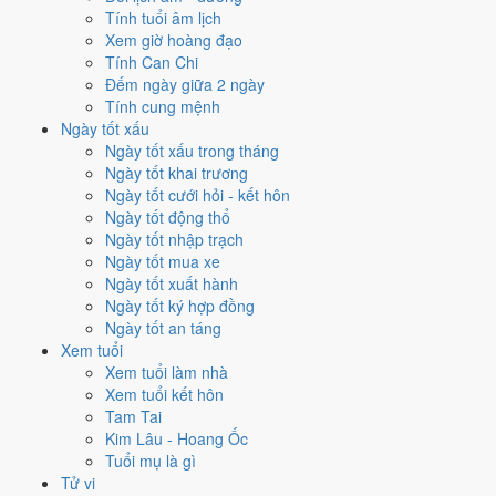
trương?
Tính tuổi âm lịch
Xem giờ hoàng đạo
Mỗi việc chấm theo bộ Trực và sao 28 Tú riêng nên ngày đẹp của
Tính Can Chi
từng việc không trùng nhau. Tháng 10/2030 rộng cửa nhất cho
khai
Đếm ngày giữa 2 ngày
trương
với
15 ngày
đạt từ 6/10, cao nhất là
16/10
. Hẹp nhất là
ký
Tính cung mệnh
hợp đồng
, chỉ
13 ngày
.
Ngày tốt xấu
Ngày tốt xấu trong tháng
🏪 Khai trương
15
💍 Cưới hỏi
13
🏗️ Động thổ
14
Ngày tốt khai trương
✈️ Xuất hành
15
✍️ Ký hợp đồng
13
Ngày tốt cưới hỏi - kết hôn
🏪 Khai trương
- 15 ngày đạt từ 6/10 trở lên trong tháng 10/2030
Ngày tốt động thổ
Ngày tốt nhập trạch
1
Ngày tốt mua xe
16/10
Ngày tốt xuất hành
T4 · 20/9 âm
Ngày tốt ký hợp đồng
Giáp Thân
Ngày tốt an táng
★★★★★ 10/10
Xem tuổi
2
Xem tuổi làm nhà
27/10
Xem tuổi kết hôn
CN · 1/10 âm
Tam Tai
Ất Mùi
Kim Lâu - Hoang Ốc
★★★★★ 9/10
Tuổi mụ là gì
3
Tử vi
4/10