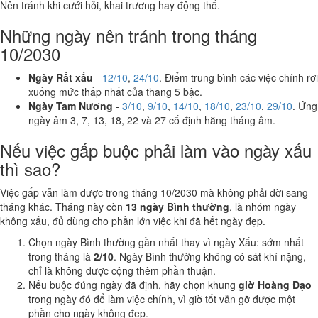
Nên tránh khi cưới hỏi, khai trương hay động thổ.
Những ngày nên tránh trong tháng
10/2030
Ngày Rất xấu
-
12/10
,
24/10
. Điểm trung bình các việc chính rơi
xuống mức thấp nhất của thang 5 bậc.
Ngày Tam Nương
-
3/10
,
9/10
,
14/10
,
18/10
,
23/10
,
29/10
. Ứng
ngày âm 3, 7, 13, 18, 22 và 27 cố định hằng tháng âm.
Nếu việc gấp buộc phải làm vào ngày xấu
thì sao?
Việc gấp vẫn làm được trong tháng 10/2030 mà không phải dời sang
tháng khác. Tháng này còn
13 ngày Bình thường
, là nhóm ngày
không xấu, đủ dùng cho phần lớn việc khi đã hết ngày đẹp.
Chọn ngày Bình thường gần nhất thay vì ngày Xấu: sớm nhất
trong tháng là
2/10
. Ngày Bình thường không có sát khí nặng,
chỉ là không được cộng thêm phần thuận.
Nếu buộc đúng ngày đã định, hãy chọn khung
giờ Hoàng Đạo
trong ngày đó để làm việc chính, vì giờ tốt vẫn gỡ được một
phần cho ngày không đẹp.