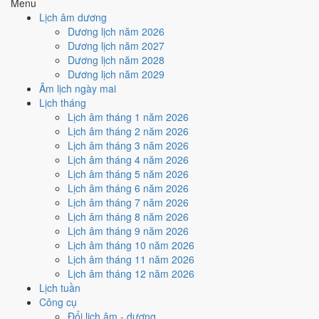
Menu
Lịch âm dương
Tuần nào trong tháng 10/2030
Dương lịch năm 2026
nhiều ngày tốt nhất?
Dương lịch năm 2027
Dương lịch năm 2028
Dương lịch năm 2029
Ngày tốt tháng 10/2030 dồn về
tuần 2 (7/10 - 13/10)
với
2 ngày
từ
Âm lịch ngày mai
mức Tốt trở lên. Kém nhất là
tuần 1 (1/10 - 6/10)
với
4 ngày xấu
. Lịch
Lịch tháng
còn xê dịch được thì đặt việc lớn vào tuần 2, né tuần 1.
Lịch âm tháng 1 năm 2026
Muốn xem sát hơn từng ngày trong một tuần, mở
lịch tuần hiện tại
.
Lịch âm tháng 2 năm 2026
Lịch âm tháng 3 năm 2026
Bảng thống kê ngày tốt xấu theo tuần
Lịch âm tháng 4 năm 2026
Lịch âm tháng 5 năm 2026
Tuần
Ngày dương
Tốt
Xấu
Phân bố
Đánh giá
Lịch âm tháng 6 năm 2026
Tuần 1
1/10 - 6/10
1
4
⚠️ Nhiều ngày xấu nhất
Lịch âm tháng 7 năm 2026
Tuần 2
7/10 - 13/10
2
3
✅ Tốt nhất tháng
Lịch âm tháng 8 năm 2026
Tuần 3
14/10 - 20/10
1
2
⚠️ Cần thận trọng
Lịch âm tháng 9 năm 2026
Tuần 4
21/10 - 27/10
2
2
➖ Cân bằng
Lịch âm tháng 10 năm 2026
Tuần 5
28/10 - 31/10
0
1
⚠️ Cần thận trọng
Lịch âm tháng 11 năm 2026
Ngày nào đẹp nhất tháng
Lịch âm tháng 12 năm 2026
Lịch tuần
10/2030 để cưới hỏi, khai
Công cụ
Đổi lịch âm - dương