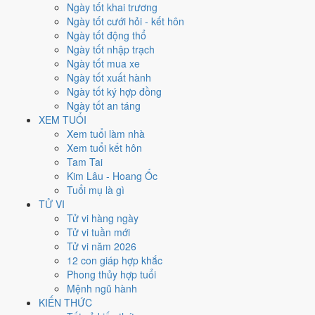
Ngày tốt khai trương
nhất rơi vào
16 và 27/10
.
Ngày tốt cưới hỏi - kết hôn
Xét theo từng việc,
khai trương
rộng cửa nhất với
15 ngày
đạt từ
Ngày tốt động thổ
6/10.
Ký hợp đồng
hẹp nhất, chỉ
13 ngày
. Việc nào kén ngày thì nên
Ngày tốt nhập trạch
chốt lịch sớm.
Ngày tốt mua xe
Ngày tốt xuất hành
2
Ngày tốt ký hợp đồng
Ngày rất tốt
Ngày tốt an táng
4
XEM TUỔI
Ngày tốt
Xem tuổi làm nhà
12
Xem tuổi kết hôn
Ngày xấu
Tam Tai
3
Kim Lâu - Hoang Ốc
Ngày quý hiếm
Tuổi mụ là gì
Lịch âm dương tháng 10/2030
TỬ VI
Tử vi hàng ngày
chi tiết từng ngày
Tử vi tuần mới
Tử vi năm 2026
12 con giáp hợp khắc
Tháng
Năm
XEM
Phong thủy hợp tuổi
Lưới lịch dưới đây trải đủ
31 ngày
của tháng 10/2030. Mỗi ô ghi ngày
Mệnh ngũ hành
dương, ngày âm và can chi ngày, tô màu theo 5 mức. Tháng này có
6
KIẾN THỨC
ngày từ mức Tốt trở lên
và
12 ngày từ mức Xấu trở xuống
.