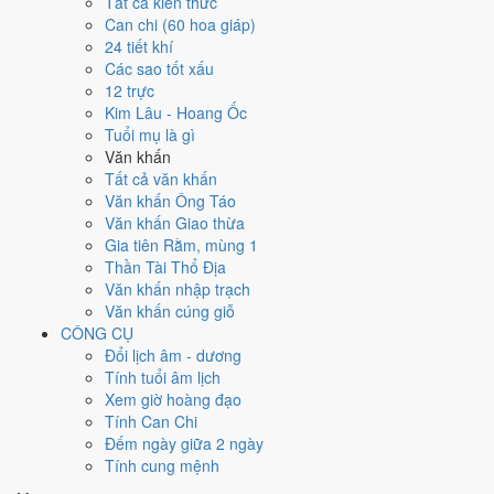
Tất cả kiến thức
T2
T3
T4
T5
T6
T7
CN
Can chi (60 hoa giáp)
30
4/9
2
6/9
4
8/9
Nhâm
5
9/9
6
10/9
24 tiết khí
1
5/9
Kỷ
3
7/9
Tân
Mậu
Canh
Thân
Quý Dậu
Giáp Tuất
Các sao tốt xấu
Tỵ
Hoàng
Mùi
Hắc
Thìn
Ngọ
Hắc
Hoàng
Hoàng
Hắc
12 trực
12
16/9
Kim Lâu - Hoang Ốc
7
11/9
★
8
12/9
9
13/9
10
14/9
13
17/9
11
15/9
Kỷ
Canh
Tuổi mụ là gì
Ất Hợi
Bính Tý
Đinh Sửu
Mậu Dần
Tân Tỵ
Mão
Rằm
Thìn
Văn khấn
Hoàng
Thiên Đức
Hắc
Hoàng
Hoàng
Hoàng
Tất cả văn khấn
16
20/9
Văn khấn Ông Táo
14
18/9
15
19/9
17
21/9
★
18
22/9
19
23/9
20
24/9
Giáp
Văn khấn Giao thừa
Nhâm
Quý Mùi
Ất Dậu
Bính Tuất
Đinh Hợi
Mậu Tý
Thân
Gia tiên Rằm, mùng 1
Ngọ
Hắc
Hắc
Hoàng
Thiên Đức
Hoàng
Hắc
Hoàng
Thần Tài Thổ Địa
24
28/9
Văn khấn nhập trạch
21
25/9
22
26/9
23
27/9
25
29/9
26
30/9
★
27
1/10
Nhâm
Văn khấn cúng giỗ
Kỷ Sửu
Canh Dần
Tân Mão
Quý Tỵ
Giáp Ngọ
Ất Mùi
Thìn
CÔNG CỤ
Hắc
Hoàng
Hắc
Hoàng
Hắc
Thiên Đức
Hoàng
Đổi lịch âm - dương
28
2/10
Tính tuổi âm lịch
29
3/10
30
4/10
31
5/10
Bính
1
6/10
2
7/10
3
8/10
Xem giờ hoàng đạo
Đinh Dậu
Mậu Tuất
Kỷ Hợi
Thân
Canh Tý
Tân Sửu
Nhâm Dần
Tính Can Chi
Hắc
Hoàng
Hoàng
Hắc
Đếm ngày giữa 2 ngày
Rất tốt
Tốt
Bình thường
Xấu
Rất xấu
★ Thiên Đức · ✨ Thiên Xá (quý
Tính cung mệnh
hiếm)