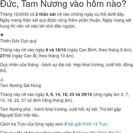
Đức, Tam Nương vào hôm nào?
Tháng 10/2030 có
2 thần sát
rơi vào những ngày cụ thể dưới đây.
Ngày mang thần sát quý được cộng thêm phần thuận. Ngày mang sát
hung thì nên né việc lớn khó đảo ngược.
🌟
Thiên Đức
Cực quý
Tháng này rơi vào ngày
8 và 18/10
(ngày Can Bính, theo tháng 9 âm);
27/10
(ngày Can Ất, theo tháng 10 âm).
Quý nhân của tháng - bách sự đại cát. Hợp khai trương, cưới hỏi, động
thổ.
⚠️
Tam Nương Sát
Hung
Tháng này rơi vào ngày
3, 9, 14, 18, 23 và 29/10
(ứng ngày âm 3, 7,
13, 18, 22, 27 cố định hằng tháng âm).
Tam Nương phá - tránh khai trương, cưới hỏi, ký kết. Trừ khi gặp
Nguyệt Đức triệt tiêu.
Cách tra Trực của từng ngày xem ở
bài giải thích 12 Trực
.
Còn quy tắc chấm sao theo ngày nằm ở
28 sao Nhị Thập Bát Tú
.