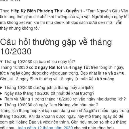
Theo
Hiệp Kỷ Biện Phương Thư · Quyển 1
- "Tam Nguyên Cửu Vận
là khung thời gian chi phối khí trường của vạn vật. Người chọn ngày tốt
mà không xét vận khí thì như đeo kính đọc sách dưới đèn mờ - vẫn
thấy nhưng không tỏ."
Câu hỏi thường gặp về tháng
10/2030
Tháng 10/2030 có bao nhiêu ngày tốt?
Tháng 10/2030 có
2 ngày Rất tốt
và
4 ngày Tốt
trên tổng 31 ngày,
tức
6 ngày
dùng được cho việc quan trọng. Đẹp nhất là
16 và 27/10
.
Còn lại 13 ngày Bình thường và 12 ngày từ mức Xấu trở xuống.
Tháng 10/2030 dương lịch là tháng mấy âm lịch?
Ngày nào tháng 10/2030 tốt nhất để khai trương?
Rằm và Mùng 1 trong tháng 10/2030 rơi vào ngày nào dương lịch?
Tháng 10/2030 có ngày Tam Nương vào hôm nào?
Trang lịch tháng hợp khi bạn còn đang cân nhắc giữa nhiều ngày trong
tháng 10/2030. Khi đã khoanh được ngày, hãy mở trang ngày đó để
xem giờ Hoàng Đạo và việc nên tránh. Còn nếu muốn so nhiều tháng
với nhau,
toàn cảnh 12 tháng năm 2030
cho cái nhìn rộng hơn.