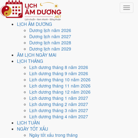
Toggle
navigat
LỊCH ÂM DƯƠNG
Trang chủ
Dương lịch năm 2026
Lịch năm 2030
Dương lịch năm 2027
Tháng 10/2030
Dương lịch năm 2028
Dương lịch năm 2029
Lịch âm dương tháng 10
ÂM LỊCH NGÀY MAI
LỊCH THÁNG
năm 2030 - Tháng Bính
Lịch dương tháng 8 năm 2026
Lịch dương tháng 9 năm 2026
Tuất
Lịch dương tháng 10 năm 2026
Lịch dương tháng 11 năm 2026
Lịch dương tháng 12 năm 2026
Tháng 10/2030 ứng với tháng 9 và 10 âm lịch năm Canh Tuất. Tháng
Lịch dương tháng 1 năm 2027
này có
6 ngày từ mức Tốt trở lên
và
12 ngày nên tránh
, đẹp nhất là
Lịch dương tháng 2 năm 2027
16 và 27/10
. Rằm rơi vào
11/10
.
Lịch dương tháng 3 năm 2027
Tháng 10/2030 có
31 ngày
, gồm 26 ngày thuộc tháng 9 âm và 5 ngày
Lịch dương tháng 4 năm 2027
thuộc tháng 10 âm. Tháng âm đầu tiên là
Bính Tuất
, năm Canh Tuất.
LỊCH TUẦN
NGÀY TỐT XẤU
Thang 5 bậc dùng chung với trang chi tiết từng ngày cho ra
2 ngày
Ngày tốt xấu trong tháng
Rất tốt
và
4 ngày Tốt
. Đối lại là
12 ngày Xấu trở xuống
. Nhóm đẹp