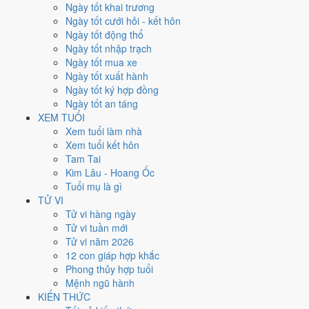
Ngày tốt khai trương
nhất rơi vào
1, 9 và 17/3
.
Ngày tốt cưới hỏi - kết hôn
Xét theo từng việc,
khai trương
rộng cửa nhất với
15 ngày
đạt từ
Ngày tốt động thổ
6/10.
Ký hợp đồng
hẹp nhất, chỉ
13 ngày
. Việc nào kén ngày thì nên
Ngày tốt nhập trạch
chốt lịch sớm.
Ngày tốt mua xe
Ngày tốt xuất hành
3
Ngày tốt ký hợp đồng
Ngày rất tốt
Ngày tốt an táng
3
XEM TUỔI
Ngày tốt
Xem tuổi làm nhà
14
Xem tuổi kết hôn
Ngày xấu
Tam Tai
4
Kim Lâu - Hoang Ốc
Ngày quý hiếm
Tuổi mụ là gì
Lịch âm dương tháng 3/1982 chi
TỬ VI
Tử vi hàng ngày
tiết từng ngày
Tử vi tuần mới
Tử vi năm 2026
12 con giáp hợp khắc
Tháng
Năm
XEM
Phong thủy hợp tuổi
Lưới lịch dưới đây trải đủ
31 ngày
của tháng 3/1982. Mỗi ô ghi ngày
Mệnh ngũ hành
dương, ngày âm và can chi ngày, tô màu theo 5 mức. Tháng này có
6
KIẾN THỨC
ngày từ mức Tốt trở lên
và
14 ngày từ mức Xấu trở xuống
.