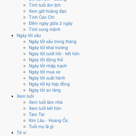
Mỗi việc chấm theo bộ Trực và sao 28 Tú riêng nên ngày đẹp của
Tính tuổi âm lịch
từng việc không trùng nhau. Tháng 3/1982 rộng cửa nhất cho
khai
Xem giờ hoàng đạo
trương
với
15 ngày
đạt từ 6/10, cao nhất là
1/3
. Hẹp nhất là
ký hợp
Tính Can Chi
đồng
, chỉ
13 ngày
.
Đếm ngày giữa 2 ngày
Tính cung mệnh
🏪 Khai trương
15
💍 Cưới hỏi
13
🏗️ Động thổ
15
Ngày tốt xấu
✈️ Xuất hành
13
✍️ Ký hợp đồng
13
Ngày tốt xấu trong tháng
🏪 Khai trương
- 15 ngày đạt từ 6/10 trở lên trong tháng 3/1982
Ngày tốt khai trương
Ngày tốt cưới hỏi - kết hôn
1
Ngày tốt động thổ
1/3
Ngày tốt nhập trạch
T2 · 6/2 âm
Ngày tốt mua xe
Quý Mùi
Ngày tốt xuất hành
★★★★☆ 8/10
Ngày tốt ký hợp đồng
2
Ngày tốt an táng
9/3
Xem tuổi
T3 · 14/2 âm
Xem tuổi làm nhà
Tân Mão
Xem tuổi kết hôn
★★★★☆ 8/10
Tam Tai
3
Kim Lâu - Hoang Ốc
17/3
Tuổi mụ là gì
T4 · 22/2 âm
Tử vi
Kỷ Hợi