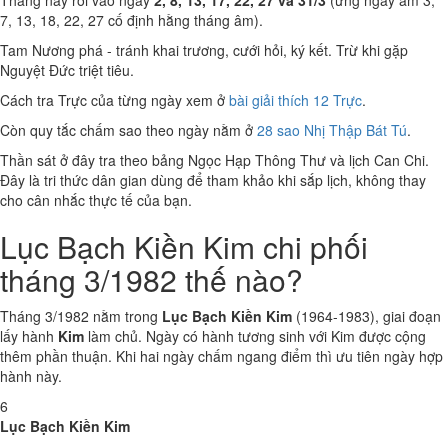
Tháng này rơi vào ngày
2, 8, 13, 17, 22, 27 và 31/3
(ứng ngày âm 3,
7, 13, 18, 22, 27 cố định hằng tháng âm).
Tam Nương phá - tránh khai trương, cưới hỏi, ký kết. Trừ khi gặp
Nguyệt Đức triệt tiêu.
Cách tra Trực của từng ngày xem ở
bài giải thích 12 Trực
.
Còn quy tắc chấm sao theo ngày nằm ở
28 sao Nhị Thập Bát Tú
.
Thần sát ở đây tra theo bảng Ngọc Hạp Thông Thư và lịch Can Chi.
Đây là tri thức dân gian dùng để tham khảo khi sắp lịch, không thay
cho cân nhắc thực tế của bạn.
Lục Bạch Kiền Kim chi phối
tháng 3/1982 thế nào?
Tháng 3/1982 nằm trong
Lục Bạch Kiền Kim
(1964-1983), giai đoạn
lấy hành
Kim
làm chủ. Ngày có hành tương sinh với Kim được cộng
thêm phần thuận. Khi hai ngày chấm ngang điểm thì ưu tiên ngày hợp
hành này.
6
Lục Bạch Kiền Kim