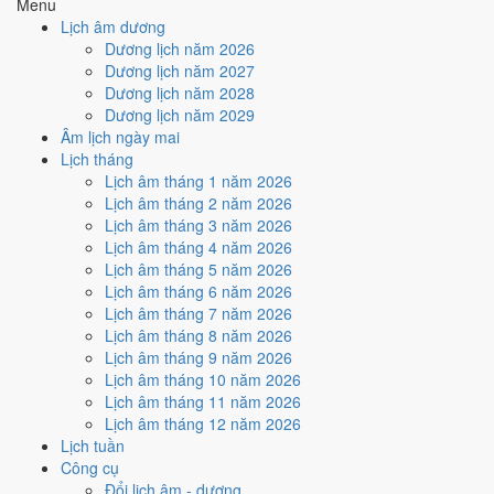
Menu
Lịch âm dương
Tuần nào trong tháng 3/1982
Dương lịch năm 2026
nhiều ngày tốt nhất?
Dương lịch năm 2027
Dương lịch năm 2028
Dương lịch năm 2029
Ngày tốt tháng 3/1982 dồn về
tuần 1 (1/3 - 7/3)
với
2 ngày
từ mức Tốt
Âm lịch ngày mai
trở lên. Kém nhất là
tuần 4 (22/3 - 28/3)
với
4 ngày xấu
. Lịch còn xê
Lịch tháng
dịch được thì đặt việc lớn vào tuần 1, né tuần 4.
Lịch âm tháng 1 năm 2026
Muốn xem sát hơn từng ngày trong một tuần, mở
lịch tuần hiện tại
.
Lịch âm tháng 2 năm 2026
Lịch âm tháng 3 năm 2026
Bảng thống kê ngày tốt xấu theo tuần
Lịch âm tháng 4 năm 2026
Lịch âm tháng 5 năm 2026
Tuần
Ngày dương
Tốt
Xấu
Phân bố
Đánh giá
Lịch âm tháng 6 năm 2026
Tuần 1
1/3 - 7/3
2
3
✅ Tốt nhất tháng
Lịch âm tháng 7 năm 2026
Tuần 2
8/3 - 14/3
2
3
⚠️ Cần thận trọng
Lịch âm tháng 8 năm 2026
Tuần 3
15/3 - 21/3
2
3
⚠️ Cần thận trọng
Lịch âm tháng 9 năm 2026
Tuần 4
22/3 - 28/3
0
4
⚠️ Nhiều ngày xấu nhất
Lịch âm tháng 10 năm 2026
Tuần 5
29/3 - 31/3
0
1
⚠️ Cần thận trọng
Lịch âm tháng 11 năm 2026
Ngày nào đẹp nhất tháng 3/1982
Lịch âm tháng 12 năm 2026
Lịch tuần
để cưới hỏi, khai trương?
Công cụ
Đổi lịch âm - dương