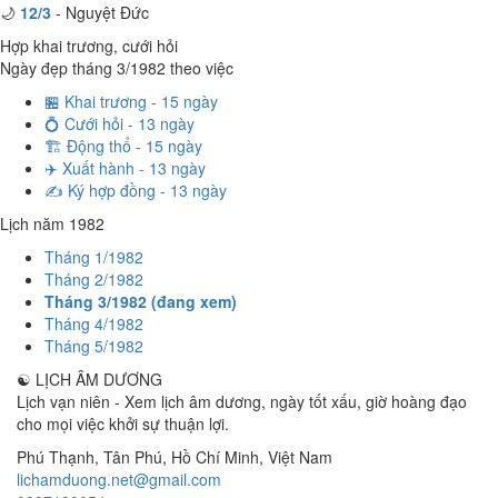
🌙
12/3
- Nguyệt Đức
Hợp khai trương, cưới hỏi
Ngày đẹp tháng 3/1982 theo việc
🏪 Khai trương - 15 ngày
💍 Cưới hỏi - 13 ngày
🏗️ Động thổ - 15 ngày
✈️ Xuất hành - 13 ngày
✍️ Ký hợp đồng - 13 ngày
Lịch năm 1982
Tháng 1/1982
Tháng 2/1982
Tháng 3/1982 (đang xem)
Tháng 4/1982
Tháng 5/1982
☯
LỊCH ÂM DƯƠNG
Lịch vạn niên - Xem lịch âm dương, ngày tốt xấu, giờ hoàng đạo
cho mọi việc khởi sự thuận lợi.
Phú Thạnh, Tân Phú
,
Hồ Chí Minh
,
Việt Nam
lichamduong.net@gmail.com