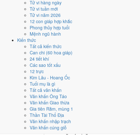
Tử vi hàng ngày
★★★★☆ 8/10
Tử vi tuần mới
4
Tử vi năm 2026
29/3
12 con giáp hợp khắc
T2 · 5/3 âm
Phong thủy hợp tuổi
Tân Hợi
Mệnh ngũ hành
★★★★☆ 8/10
Kiến thức
5
Tất cả kiến thức
6/3
Can chi (60 hoa giáp)
T7 · 11/2 âm
24 tiết khí
Mậu Tý
Các sao tốt xấu
★★★☆☆ 6/10
12 trực
Điểm chấm từ Trực, sao Nhị Thập Bát Tú, Hoàng Đạo - Hắc Đạo và
Kim Lâu - Hoang Ốc
ngày cấm kỵ của riêng việc này
Bảng ngày khai trương cả năm
Tuổi mụ là gì
Tất cả văn khấn
Tháng 3/1982 có ngày nào nên
Văn khấn Ông Táo
Văn khấn Giao thừa
tránh, lỡ kẹt thì xử lý sao?
Gia tiên Rằm, mùng 1
Thần Tài Thổ Địa
Tháng 3/1982 có
3 ngày Rất xấu
rơi vào
3, 15 và 28/3
, cộng thêm
7
Văn khấn nhập trạch
ngày Tam Nương
. Đây là nhóm chồng nhiều yếu tố xấu cùng lúc.
Văn khấn cúng giỗ
Nên tránh khi cưới hỏi, khai trương hay động thổ.