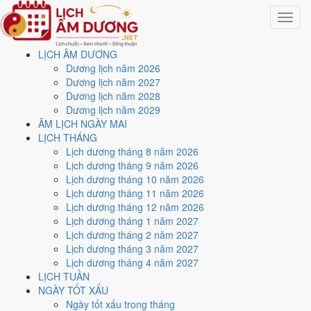
Toggle
navigat
LỊCH ÂM DƯƠNG
Trang chủ
Dương lịch năm 2026
Lịch năm 1982
Dương lịch năm 2027
Tháng 3/1982
Dương lịch năm 2028
Dương lịch năm 2029
Lịch âm dương tháng 3
ÂM LỊCH NGÀY MAI
LỊCH THÁNG
năm 1982 - Tháng Quý
Lịch dương tháng 8 năm 2026
Lịch dương tháng 9 năm 2026
Mão
Lịch dương tháng 10 năm 2026
Lịch dương tháng 11 năm 2026
Lịch dương tháng 12 năm 2026
Tháng 3/1982 ứng với tháng 2 và 3 âm lịch năm Nhâm Tuất. Tháng
Lịch dương tháng 1 năm 2027
này có
6 ngày từ mức Tốt trở lên
và
14 ngày nên tránh
, đẹp nhất là
Lịch dương tháng 2 năm 2027
1, 9 và 17/3
. Rằm rơi vào
10/3
.
Lịch dương tháng 3 năm 2027
Tháng 3/1982 có
31 ngày
, gồm 24 ngày thuộc tháng 2 âm và 7 ngày
Lịch dương tháng 4 năm 2027
thuộc tháng 3 âm. Tháng âm đầu tiên là
Quý Mão
, năm Nhâm Tuất.
LỊCH TUẦN
NGÀY TỐT XẤU
Thang 5 bậc dùng chung với trang chi tiết từng ngày cho ra
3 ngày
Ngày tốt xấu trong tháng
Rất tốt
và
3 ngày Tốt
. Đối lại là
14 ngày Xấu trở xuống
. Nhóm đẹp