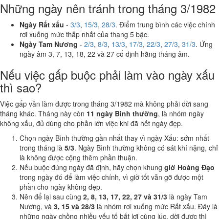
Những ngày nên tránh trong tháng 3/1982
Ngày Rất xấu
-
3/3
,
15/3
,
28/3
. Điểm trung bình các việc chính
rơi xuống mức thấp nhất của thang 5 bậc.
Ngày Tam Nương
-
2/3
,
8/3
,
13/3
,
17/3
,
22/3
,
27/3
,
31/3
. Ứng
ngày âm 3, 7, 13, 18, 22 và 27 cố định hằng tháng âm.
Nếu việc gấp buộc phải làm vào ngày xấu
thì sao?
Việc gấp vẫn làm được trong tháng 3/1982 mà không phải dời sang
tháng khác. Tháng này còn
11 ngày Bình thường
, là nhóm ngày
không xấu, đủ dùng cho phần lớn việc khi đã hết ngày đẹp.
Chọn ngày Bình thường gần nhất thay vì ngày Xấu: sớm nhất
trong tháng là
5/3
. Ngày Bình thường không có sát khí nặng, chỉ
là không được cộng thêm phần thuận.
Nếu buộc đúng ngày đã định, hãy chọn khung
giờ Hoàng Đạo
trong ngày đó để làm việc chính, vì giờ tốt vẫn gỡ được một
phần cho ngày không đẹp.
Nên để lại sau cùng
2, 8, 13, 17, 22, 27 và 31/3
là ngày Tam
Nương, và
3, 15 và 28/3
là nhóm rơi xuống mức Rất xấu. Đây là
những ngày chồng nhiều yếu tố bất lợi cùng lúc, dời được thì