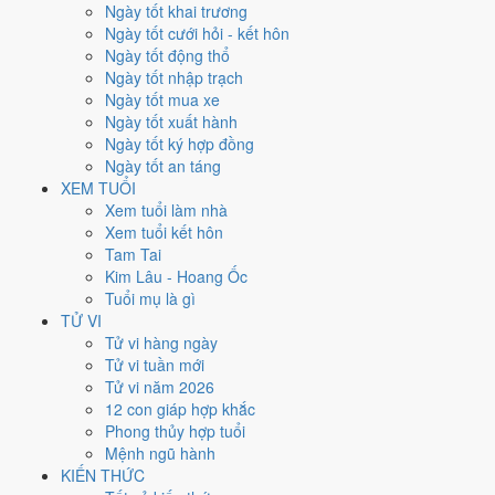
Thứ Ba
Ngày tốt khai trương
Ngày Âm
Ngày tốt cưới hỏi - kết hôn
Tháng 10 năm 2024
Ngày tốt động thổ
22
Ngày tốt nhập trạch
Tháng 9 âm năm 2024
Ngày tốt mua xe
20
Ngày tốt xuất hành
Tiết Hàn Lộ
Ngày tốt ký hợp đồng
Giờ
Ngày tốt an táng
Giáp Tý
XEM TUỔI
Ngày 20
Xem tuổi làm nhà
Kỷ Mùi
Xem tuổi kết hôn
Tháng 9
Tam Tai
Giáp Tuất
Kim Lâu - Hoang Ốc
Năm 2024
Tuổi mụ là gì
Giáp Thìn
TỬ VI
Tử vi hàng ngày
Ngày Kỷ Mùi có Trực
Thâu
(ngày thu hoạch, tích trữ) nhưng gặp Sao
Tử vi tuần mới
Chu Tước hắc đạo
. Điểm trung bình 7 việc chính
5.3/10
nên đây là
Tử vi năm 2026
Ngày Bình Hòa
, phù hợp với công việc thường ngày.
12 con giáp hợp khắc
Phong thủy hợp tuổi
Tuổi
Hợi, Mão, Ngọ
hợp ngày; tuổi
Sửu
nên thận trọng (Lục Xung).
Mệnh ngũ hành
Ngày 22/10/2024 tốt hay xấu cho
KIẾN THỨC