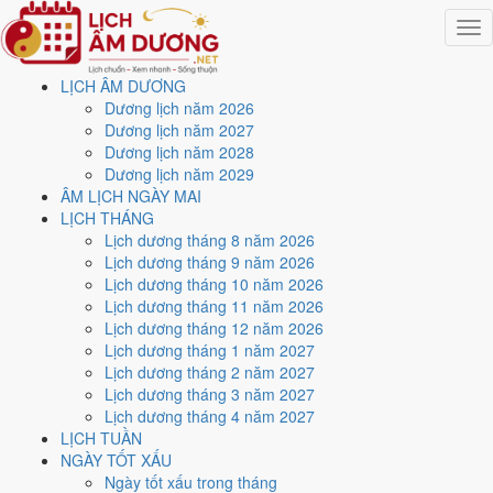
Togg
navig
LỊCH ÂM DƯƠNG
Trang chủ
Dương lịch năm 2026
Lịch năm 2024
Dương lịch năm 2027
Tháng 10/2024
Dương lịch năm 2028
Ngày 22/10/2024 (Kỷ Mùi)
Dương lịch năm 2029
ÂM LỊCH NGÀY MAI
Xem ngày
22/10/2024
LỊCH THÁNG
Lịch dương tháng 8 năm 2026
dương lịch - Ngày 20/9 âm
Lịch dương tháng 9 năm 2026
Lịch dương tháng 10 năm 2026
lịch (Kỷ Mùi) tốt hay xấu?
Lịch dương tháng 11 năm 2026
Lịch dương tháng 12 năm 2026
Lịch dương tháng 1 năm 2027
Ngày 22/10/2024 dương lịch (Thứ Ba) là ngày 20/9/2024 âm lịch
,
Lịch dương tháng 2 năm 2027
tức ngày
Kỷ Mùi
- Cùng hành, Trực Thâu, Sao Vỹ, nạp âm Thiên
Lịch dương tháng 3 năm 2027
Thượng Hỏa. Tổng hòa, đây là
Ngày Bình Hòa
với điểm trung bình
Lịch dương tháng 4 năm 2027
5.3/10
cho các việc quan trọng. Giờ Hoàng Đạo trong ngày:
Dần,
LỊCH TUẦN
Mão, Tỵ, Thân, Tuất, Hợi
.
NGÀY TỐT XẤU
Ngày Dương
Ngày tốt xấu trong tháng