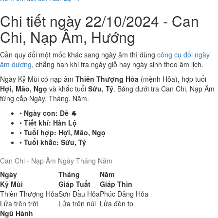
Chi tiết ngày 22/10/2024 - Can
Chi, Nạp Âm, Hướng
Cần quy đổi một mốc khác sang ngày âm thì dùng
công cụ đổi ngày
âm dương
, chẳng hạn khi tra ngày giỗ hay ngày sinh theo âm lịch.
Ngày Kỷ Mùi có nạp âm
Thiên Thượng Hỏa
(mệnh Hỏa), hợp tuổi
Hợi, Mão, Ngọ
và khắc tuổi
Sửu, Tý
. Bảng dưới tra Can Chi, Nạp Âm
từng cấp Ngày, Tháng, Năm.
•
Ngày con:
Dê 🐐
•
Tiết khí:
Hàn Lộ
•
Tuổi hợp:
Hợi, Mão, Ngọ
•
Tuổi khắc:
Sửu, Tý
Can Chi - Nạp Âm Ngày Tháng Năm
Ngày
Tháng
Năm
Kỷ Mùi
Giáp Tuất
Giáp Thìn
Thiên Thượng Hỏa
Sơn Đầu Hỏa
Phúc Đăng Hỏa
Lửa trên trời
Lửa trên núi
Lửa đèn to
Ngũ Hành