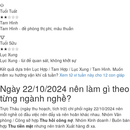
🐶
Tuổi Tuất
★★☆☆☆
Tam Hình
Tam Hình - đề phòng thị phi, mâu thuẫn
🐮
Tuổi Sửu
★★☆☆☆
Lục Xung
Lục Xung - lùi để quan sát, không khởi sự
Kết quả dựa trên Lục Hợp / Tam Hợp / Lục Xung / Tam Hình. Muốn
nắm xu hướng vận khí cả tuần?
Xem tử vi tuần này cho 12 con giáp
Ngày 22/10/2024 nên làm gì theo
từng ngành nghề?
Trực Thâu (ngày thu hoạch, tích trữ) chi phối ngày 22/10/2024 nên
mỗi nghề có đầu việc nên đẩy và nên hoãn khác nhau. Nhóm Văn
phòng / Công sở hợp
Thu hồi công nợ
. Nhóm Kinh doanh / Buôn bán
hợp
Thu tiền mặt
nhưng nên tránh Xuất hàng đi xa.