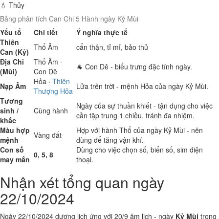
💧 Thủy
Bảng phân tích Can Chi 5 Hành ngày Kỷ Mùi
Yếu tố
Chi tiết
Ý nghĩa thực tế
Thiên
Thổ
Âm
cẩn thận, tỉ mỉ, bảo thủ
Can (Kỷ)
Địa Chi
Thổ
Âm ·
🐐 Con Dê - biểu trưng đặc tính ngày.
(Mùi)
Con Dê
Hỏa
·
Thiên
Nạp Âm
Lửa trên trời - mệnh Hỏa của ngày Kỷ Mùi.
Thượng Hỏa
Tương
Ngày của sự thuần khiết - tận dụng cho việc
sinh /
Cùng hành
cần tập trung 1 chiều, tránh đa nhiệm.
khắc
Màu hợp
Hợp với hành Thổ của ngày Kỷ Mùi - nên
Vàng đất
mệnh
dùng để tăng vận khí.
Con số
Dùng cho việc chọn số, biển số, sim điện
0, 5, 8
may mắn
thoại.
Nhận xét tổng quan ngày
22/10/2024
Ngày 22/10/2024 dương lịch ứng với 20/9 âm lịch - ngày
Kỷ Mùi
trong