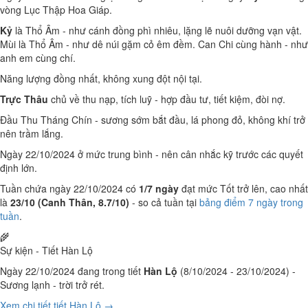
vòng Lục Thập Hoa Giáp.
Kỷ
là Thổ Âm - như cánh đồng phì nhiêu, lặng lẽ nuôi dưỡng vạn vật.
Mùi là Thổ Âm - như dê núi gặm cỏ êm đềm. Can Chi cùng hành - như
anh em cùng chí.
Năng lượng đồng nhất, không xung đột nội tại.
Trực Thâu
chủ về thu nạp, tích luỹ - hợp đầu tư, tiết kiệm, đòi nợ.
Đầu Thu Tháng Chín - sương sớm bắt đầu, lá phong đỏ, không khí trở
nên trầm lắng.
Ngày 22/10/2024 ở mức trung bình - nên cân nhắc kỹ trước các quyết
định lớn.
Tuần chứa ngày 22/10/2024 có
1/7 ngày
đạt mức Tốt trở lên, cao nhất
là
23/10 (Canh Thân, 8.7/10)
- so cả tuần tại
bảng điểm 7 ngày trong
tuần
.
🌾
Sự kiện - Tiết Hàn Lộ
Ngày 22/10/2024 đang trong tiết
Hàn Lộ
(8/10/2024 - 23/10/2024) -
Sương lạnh - trời trở rét.
Xem chi tiết tiết Hàn Lộ →