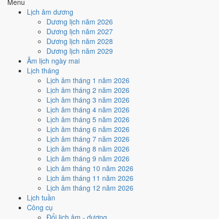
Menu
Cách tính ngày tốt
Lịch âm dương
🏗️
Động thổ - khởi công
Dương lịch năm 2026
5
/10
Trung bình
Dương lịch năm 2027
Động thổ - khởi công hôm nay ở
mức trung bình (5/10)
nhờ
Dương lịch năm 2028
hợp
Sao Vỹ
, nhưng Ngày Hắc Đạo kéo giảm điểm.
Dương lịch năm 2029
Âm lịch ngày mai
Cách tính ngày tốt
Lịch tháng
🏡
Nhập trạch - vào nhà mới
Lịch âm tháng 1 năm 2026
5
/10
Trung bình
Lịch âm tháng 2 năm 2026
Nhập trạch - vào nhà mới hôm nay ở
mức trung bình (5/10)
Lịch âm tháng 3 năm 2026
nhờ hợp
Sao Vỹ
, nhưng Ngày Hắc Đạo kéo giảm điểm.
Lịch âm tháng 4 năm 2026
Cách tính ngày tốt
Lịch âm tháng 5 năm 2026
🚗
Mua xe - tậu xe
Lịch âm tháng 6 năm 2026
5
/10
Trung bình
Lịch âm tháng 7 năm 2026
Mua xe - tậu xe hôm nay ở
mức trung bình (5/10)
nhờ hợp
Sao
Lịch âm tháng 8 năm 2026
Vỹ
, nhưng Ngày Hắc Đạo kéo giảm điểm.
Lịch âm tháng 9 năm 2026
Lịch âm tháng 10 năm 2026
Cách tính ngày tốt
Lịch âm tháng 11 năm 2026
✈️
Xuất hành - đi xa
Lịch âm tháng 12 năm 2026
4
/10
Trung bình
Lịch tuần
Xuất hành - đi xa hôm nay ở
mức trung bình (4/10)
nhờ hợp
Công cụ
Sao Vỹ
, nhưng Trực Thâu và Ngày Hắc Đạo kéo giảm điểm.
Đổi lịch âm - dương