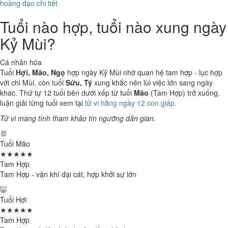
hoàng đạo chi tiết
Tuổi nào hợp, tuổi nào xung ngày
Kỷ Mùi?
Cá nhân hóa
Tuổi
Hợi, Mão, Ngọ
hợp ngày Kỷ Mùi nhờ quan hệ tam hợp - lục hợp
với chi Mùi, còn tuổi
Sửu, Tý
xung khắc nên lùi việc lớn sang ngày
khác. Thứ tự 12 tuổi bên dưới xếp từ tuổi
Mão
(Tam Hợp) trở xuống,
luận giải từng tuổi xem tại
tử vi hằng ngày 12 con giáp
.
Tử vi mang tính tham khảo tín ngưỡng dân gian.
🐰
Tuổi Mão
★★★★★
Tam Hợp
Tam Hợp - vận khí đại cát, hợp khởi sự lớn
🐷
Tuổi Hợi
★★★★★
Tam Hợp