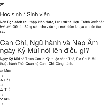
🎓
Học sinh / Sinh viên
Nên
Đọc sách thu thập kiến thức, Lưu trữ tài liệu
. Tránh
Xuất bản
bài viết
. Giờ tốt: Sáng sớm cho việc học mới, đêm khuya cho ôn tập
sâu.
Can Chi, Ngũ hành và Nạp Âm
ngày Kỷ Mùi nói lên điều gì?
Ngày
Kỷ Mùi
có Thiên Can là
Kỷ
thuộc hành
Thổ
, Địa Chi là
Mùi
thuộc hành
Thổ
. Quan hệ Can - Chi:
Cùng hành
.
🌿 Mộc
→
🔥 Hỏa
→
⛰ Thổ
→
⚒ Kim
→