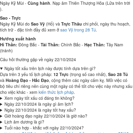
Ngày Kỷ Mùi -
Cùng hành
. Nạp âm Thiên Thượng Hỏa (Lửa trên trời
).
Sao - Trực
Ngày Kỷ Mùi do
Sao Vỹ
(Hổ) và
Trực Thâu
chi phối, ngày thu hoạch,
tích trữ - đặc tính đầy đủ xem ở
sao Vỹ trong 28 Tú
.
Hướng xuất hành
Hỉ Thần:
Đông Bắc -
Tài Thần:
Chính Bắc -
Hạc Thần:
Tây Nam
(tránh)
Câu hỏi thường gặp về ngày 22/10/2024
Ngày tốt xấu trên lịch này được tính dựa trên gì?
Dựa trên 3 yếu tố lịch pháp:
12 Trực
(trọng số cao nhất),
Sao 28 Tú
và
Hoàng Đạo - Hắc Đạo
, cộng thêm các ngày cấm kỵ. Mỗi việc có
bộ tiêu chí riêng nên cùng một ngày có thể tốt cho việc này nhưng xấu
cho việc khác - xem
kiến thức lịch pháp
.
Xem ngày tốt xấu có đáng tin không?
Ngày 22/10/2024 là ngày gì âm lịch?
Ngày 22/10/2024 là ngày tốt hay xấu?
Giờ hoàng đạo ngày 22/10/2024 là giờ nào?
Lịch âm dương là gì?
Tuổi nào hợp - khắc với ngày 22/10/2024?