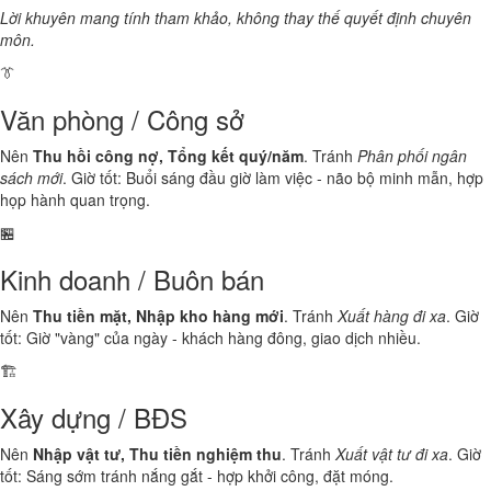
Lời khuyên mang tính tham khảo, không thay thế quyết định chuyên
môn.
👔
Văn phòng / Công sở
Nên
Thu hồi công nợ, Tổng kết quý/năm
. Tránh
Phân phối ngân
sách mới
. Giờ tốt: Buổi sáng đầu giờ làm việc - não bộ minh mẫn, hợp
họp hành quan trọng.
🏪
Kinh doanh / Buôn bán
Nên
Thu tiền mặt, Nhập kho hàng mới
. Tránh
Xuất hàng đi xa
. Giờ
tốt: Giờ "vàng" của ngày - khách hàng đông, giao dịch nhiều.
🏗️
Xây dựng / BĐS
Nên
Nhập vật tư, Thu tiền nghiệm thu
. Tránh
Xuất vật tư đi xa
. Giờ
tốt: Sáng sớm tránh nắng gắt - hợp khởi công, đặt móng.