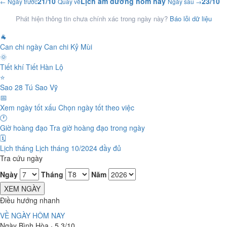
21/10
Lịch âm dương hôm nay
23/10
← Ngày trước
Quay về
Ngày sau →
Phát hiện thông tin chưa chính xác trong ngày này?
Báo lỗi dữ liệu
🐐
Can chi ngày
Can chi Kỷ Mùi
🌞
Tiết khí
Tiết Hàn Lộ
⭐
Sao 28 Tú
Sao Vỹ
📅
Xem ngày tốt xấu
Chọn ngày tốt theo việc
🕐
Giờ hoàng đạo
Tra giờ hoàng đạo trong ngày
🗓️
Lịch tháng
Lịch tháng 10/2024 đầy đủ
Tra cứu ngày
Ngày
Tháng
Năm
XEM NGÀY
Điều hướng nhanh
VỀ NGÀY HÔM NAY
Ngày Bình Hòa · 5.3/10