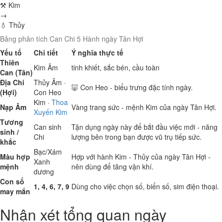
⚒ Kim
→
💧 Thủy
Bảng phân tích Can Chi 5 Hành ngày Tân Hợi
Yếu tố
Chi tiết
Ý nghĩa thực tế
Thiên
Kim
Âm
tinh khiết, sắc bén, cầu toàn
Can (Tân)
Địa Chi
Thủy
Âm ·
🐷 Con Heo - biểu trưng đặc tính ngày.
(Hợi)
Con Heo
Kim
·
Thoa
Nạp Âm
Vàng trang sức - mệnh Kim của ngày Tân Hợi.
Xuyến Kim
Tương
Can sinh
Tận dụng ngày này để bắt đầu việc mới - năng
sinh /
Chi
lượng bên trong bạn được vũ trụ tiếp sức.
khắc
Bạc/Xám
Màu hợp
Hợp với hành Kim - Thủy của ngày Tân Hợi -
Xanh
mệnh
nên dùng để tăng vận khí.
dương
Con số
1, 4, 6, 7, 9
Dùng cho việc chọn số, biển số, sim điện thoại.
may mắn
Nhận xét tổng quan ngày