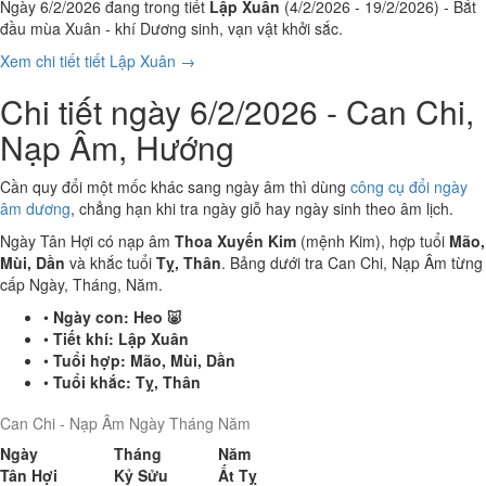
Ngày 6/2/2026 đang trong tiết
Lập Xuân
(4/2/2026 - 19/2/2026) - Bắt
đầu mùa Xuân - khí Dương sinh, vạn vật khởi sắc.
Xem chi tiết tiết Lập Xuân →
Chi tiết ngày 6/2/2026 - Can Chi,
Nạp Âm, Hướng
Cần quy đổi một mốc khác sang ngày âm thì dùng
công cụ đổi ngày
âm dương
, chẳng hạn khi tra ngày giỗ hay ngày sinh theo âm lịch.
Ngày Tân Hợi có nạp âm
Thoa Xuyến Kim
(mệnh Kim), hợp tuổi
Mão,
Mùi, Dần
và khắc tuổi
Tỵ, Thân
. Bảng dưới tra Can Chi, Nạp Âm từng
cấp Ngày, Tháng, Năm.
•
Ngày con:
Heo 🐷
•
Tiết khí:
Lập Xuân
•
Tuổi hợp:
Mão, Mùi, Dần
•
Tuổi khắc:
Tỵ, Thân
Can Chi - Nạp Âm Ngày Tháng Năm
Ngày
Tháng
Năm
Tân Hợi
Kỷ Sửu
Ất Tỵ