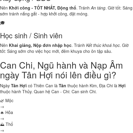
Nên
Khởi công - TỐT NHẤT, Động thổ
. Tránh
An táng
. Giờ tốt: Sáng
sớm tránh nắng gắt - hợp khởi công, đặt móng.
🎓
Học sinh / Sinh viên
Nên
Khai giảng, Nộp đơn nhập học
. Tránh
Kết thúc khoá học
. Giờ
tốt: Sáng sớm cho việc học mới, đêm khuya cho ôn tập sâu.
Can Chi, Ngũ hành và Nạp Âm
ngày Tân Hợi nói lên điều gì?
Ngày
Tân Hợi
có Thiên Can là
Tân
thuộc hành
Kim
, Địa Chi là
Hợi
thuộc hành
Thủy
. Quan hệ Can - Chi:
Can sinh Chi
.
🌿 Mộc
→
🔥 Hỏa
→
⛰ Thổ
→