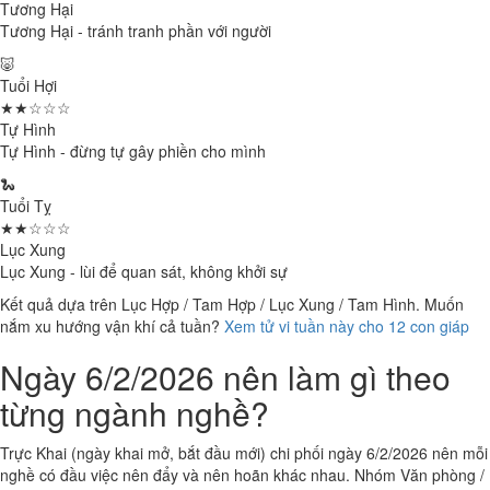
Tương Hại
Tương Hại - tránh tranh phần với người
🐷
Tuổi Hợi
★★☆☆☆
Tự Hình
Tự Hình - đừng tự gây phiền cho mình
🐍
Tuổi Tỵ
★★☆☆☆
Lục Xung
Lục Xung - lùi để quan sát, không khởi sự
Kết quả dựa trên Lục Hợp / Tam Hợp / Lục Xung / Tam Hình. Muốn
nắm xu hướng vận khí cả tuần?
Xem tử vi tuần này cho 12 con giáp
Ngày 6/2/2026 nên làm gì theo
từng ngành nghề?
Trực Khai (ngày khai mở, bắt đầu mới) chi phối ngày 6/2/2026 nên mỗi
nghề có đầu việc nên đẩy và nên hoãn khác nhau. Nhóm Văn phòng /