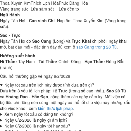
Thoa Xuyến Kim
Thích Lịch Hỏa
Phúc Đăng Hỏa
Vàng trang sức
Lửa sấm sét
Lửa đèn to
Ngũ Hành
Ngày Tân Hợi -
Can sinh Chi
. Nạp âm Thoa Xuyến Kim (Vàng trang
sức).
Sao - Trực
Ngày Tân Hợi do
Sao Cang
(Long) và
Trực Khai
chi phối, ngày khai
mở, bắt đầu mới - đặc tính đầy đủ xem ở
sao Cang trong 28 Tú
.
Hướng xuất hành
Hỉ Thần:
Tây Nam -
Tài Thần:
Chính Đông -
Hạc Thần:
Đông Bắc
(tránh)
Câu hỏi thường gặp về ngày 6/2/2026
Ngày tốt xấu trên lịch này được tính dựa trên gì?
Dựa trên 3 yếu tố lịch pháp:
12 Trực
(trọng số cao nhất),
Sao 28 Tú
và
Hoàng Đạo - Hắc Đạo
, cộng thêm các ngày cấm kỵ. Mỗi việc có
bộ tiêu chí riêng nên cùng một ngày có thể tốt cho việc này nhưng xấu
cho việc khác - xem
kiến thức lịch pháp
.
Xem ngày tốt xấu có đáng tin không?
Ngày 6/2/2026 là ngày gì âm lịch?
Ngày 6/2/2026 là ngày tốt hay xấu?