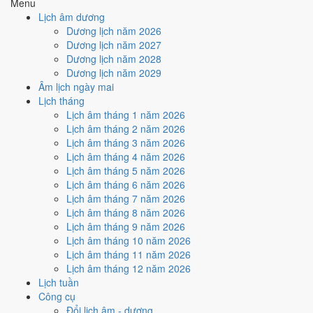
Menu
hợp
Ngày Hoàng Đạo
, nhưng Sao Cang kéo giảm điểm.
Lịch âm dương
Cách tính ngày tốt
Dương lịch năm 2026
🏗️
Động thổ - khởi công
Dương lịch năm 2027
8
/10
Rất tốt
Dương lịch năm 2028
Động thổ - khởi công hôm nay ở
mức rất tốt (8/10)
nhờ hợp
Dương lịch năm 2029
Trực Khai và Ngày Hoàng Đạo
, nhưng Sao Cang kéo giảm
Âm lịch ngày mai
điểm.
Lịch tháng
Lịch âm tháng 1 năm 2026
Cách tính ngày tốt
Lịch âm tháng 2 năm 2026
🏡
Nhập trạch - vào nhà mới
Lịch âm tháng 3 năm 2026
8
/10
Rất tốt
Lịch âm tháng 4 năm 2026
Nhập trạch - vào nhà mới hôm nay ở
mức rất tốt (8/10)
nhờ
Lịch âm tháng 5 năm 2026
hợp
Trực Khai và Ngày Hoàng Đạo
, nhưng Sao Cang kéo
Lịch âm tháng 6 năm 2026
giảm điểm.
Lịch âm tháng 7 năm 2026
Cách tính ngày tốt
Lịch âm tháng 8 năm 2026
🚗
Mua xe - tậu xe
Lịch âm tháng 9 năm 2026
9
/10
Rất tốt
Lịch âm tháng 10 năm 2026
Mua xe - tậu xe hôm nay ở
mức rất tốt (9/10)
nhờ hợp
Trực
Lịch âm tháng 11 năm 2026
Khai và Ngày Hoàng Đạo
.
Lịch âm tháng 12 năm 2026
Lịch tuần
Cách tính ngày tốt
Công cụ
✈️
Xuất hành - đi xa
Đổi lịch âm - dương
8
/10
Rất tốt