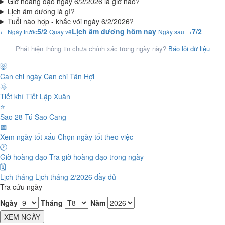
Giờ hoàng đạo ngày 6/2/2026 là giờ nào?
Lịch âm dương là gì?
Tuổi nào hợp - khắc với ngày 6/2/2026?
5/2
Lịch âm dương hôm nay
7/2
← Ngày trước
Quay về
Ngày sau →
Phát hiện thông tin chưa chính xác trong ngày này?
Báo lỗi dữ liệu
🐷
Can chi ngày
Can chi Tân Hợi
🌞
Tiết khí
Tiết Lập Xuân
⭐
Sao 28 Tú
Sao Cang
📅
Xem ngày tốt xấu
Chọn ngày tốt theo việc
🕐
Giờ hoàng đạo
Tra giờ hoàng đạo trong ngày
🗓️
Lịch tháng
Lịch tháng 2/2026 đầy đủ
Tra cứu ngày
Ngày
Tháng
Năm
XEM NGÀY