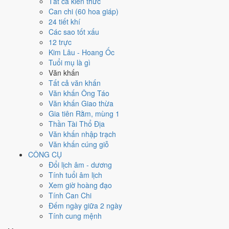
Tất cả kiến thức
việc gì?
Can chi (60 hoa giáp)
24 tiết khí
Các sao tốt xấu
Ngày 6/2/2026 đạt
7.7/10
trung bình cho 7 việc chính: cao nhất là
12 trực
Đính hôn - dạm ngõ (9/10)
, thấp nhất là
Cải táng - sang cát (4/10)
.
Kim Lâu - Hoang Ốc
Trực Khai (ngày khai mở, bắt đầu mới) và gặp Sao Minh Đường hoàng
Tuổi mụ là gì
đạo nên điểm từng việc chênh nhau như bảng dưới.
Văn khấn
💍
Cưới hỏi - đính hôn
Tất cả văn khấn
8
/10
Rất tốt
Văn khấn Ông Táo
Cưới hỏi - đính hôn hôm nay ở
mức rất tốt (8/10)
nhờ hợp
Trực
Văn khấn Giao thừa
Khai và Ngày Hoàng Đạo
, nhưng Sao Cang kéo giảm điểm.
Gia tiên Rằm, mùng 1
Thần Tài Thổ Địa
Cách tính ngày tốt
Văn khấn nhập trạch
🏪
Khai trương - mở cửa hàng
Văn khấn cúng giỗ
8
/10
Rất tốt
CÔNG CỤ
Khai trương - mở cửa hàng hôm nay ở
mức rất tốt (8/10)
nhờ
Đổi lịch âm - dương
hợp
Trực Khai và Ngày Hoàng Đạo
, nhưng Sao Cang kéo
Tính tuổi âm lịch
giảm điểm.
Xem giờ hoàng đạo
Cách tính ngày tốt
Tính Can Chi
🤝
Ký hợp đồng - giao ước
Đếm ngày giữa 2 ngày
5
/10
Trung bình
Tính cung mệnh
Ký hợp đồng - giao ước hôm nay ở
mức trung bình (5/10)
nhờ