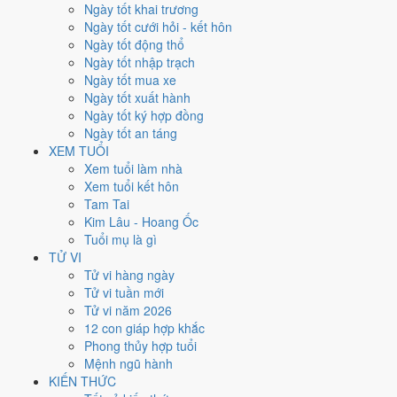
Thứ Sáu
Ngày tốt khai trương
Ngày Âm
Ngày tốt cưới hỏi - kết hôn
Tháng 2 năm 2026
Ngày tốt động thổ
6
Ngày tốt nhập trạch
Tháng 12 âm năm 2025
Ngày tốt mua xe
19
Ngày tốt xuất hành
Tiết Lập Xuân
Ngày tốt ký hợp đồng
Giờ
Ngày tốt an táng
Mậu Tý
XEM TUỔI
Ngày 19
Xem tuổi làm nhà
Tân Hợi
Xem tuổi kết hôn
Tháng 12
Tam Tai
Kỷ Sửu
Kim Lâu - Hoang Ốc
Năm 2025
Tuổi mụ là gì
Ất Tỵ
TỬ VI
Tử vi hàng ngày
Ngày Tân Hợi có Trực
Khai
(ngày khai mở, bắt đầu mới) và gặp Sao
Tử vi tuần mới
Minh Đường hoàng đạo
. Điểm trung bình 7 việc chính
7.7/10
nên
Tử vi năm 2026
đây là
Ngày Cát
, thuận lợi cho các việc quan trọng.
12 con giáp hợp khắc
Phong thủy hợp tuổi
Tuổi
Mão, Mùi, Dần
hợp ngày; tuổi
Tỵ
nên thận trọng (Lục Xung).
Mệnh ngũ hành
Ngày 6/2/2026 tốt hay xấu cho
KIẾN THỨC