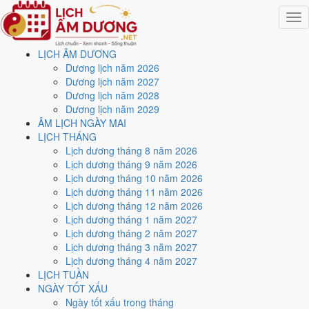
Togg
navig
LỊCH ÂM DƯƠNG
Trang chủ
Dương lịch năm 2026
Lịch năm 2026
Dương lịch năm 2027
Tháng 2/2026
Dương lịch năm 2028
Ngày 6/2/2026 (Tân Hợi)
Dương lịch năm 2029
ÂM LỊCH NGÀY MAI
Xem ngày
6/2/2026
dương
LỊCH THÁNG
Lịch dương tháng 8 năm 2026
lịch - Ngày 19/12 âm lịch
Lịch dương tháng 9 năm 2026
Lịch dương tháng 10 năm 2026
(Tân Hợi) tốt hay xấu?
Lịch dương tháng 11 năm 2026
Lịch dương tháng 12 năm 2026
Lịch dương tháng 1 năm 2027
Ngày 6/2/2026 dương lịch (Thứ Sáu) là ngày 19/12/2025 âm lịch
,
Lịch dương tháng 2 năm 2027
tức ngày
Tân Hợi
- Can sinh Chi, Trực Khai, Sao Cang, nạp âm Thoa
Lịch dương tháng 3 năm 2027
Xuyến Kim. Tổng hòa, đây là
Ngày Cát
với điểm trung bình
7.7/10
cho
Lịch dương tháng 4 năm 2027
các việc quan trọng. Giờ Hoàng Đạo trong ngày:
Sửu, Thìn, Ngọ,
LỊCH TUẦN
Mùi, Tuất, Hợi
.
NGÀY TỐT XẤU
Ngày Dương
Ngày tốt xấu trong tháng