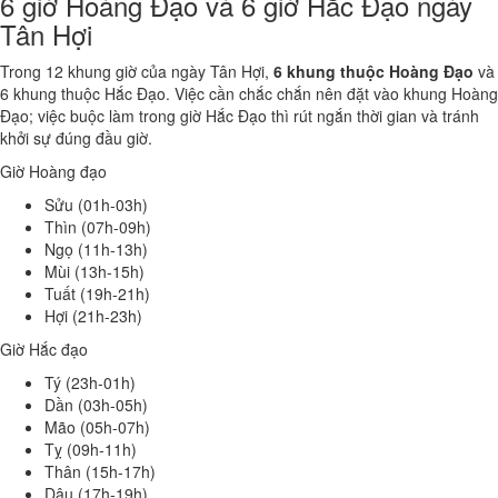
6 giờ Hoàng Đạo và 6 giờ Hắc Đạo ngày
Tân Hợi
Trong 12 khung giờ của ngày Tân Hợi,
6 khung thuộc Hoàng Đạo
và
6 khung thuộc Hắc Đạo. Việc cần chắc chắn nên đặt vào khung Hoàng
Đạo; việc buộc làm trong giờ Hắc Đạo thì rút ngắn thời gian và tránh
khởi sự đúng đầu giờ.
Giờ Hoàng đạo
Sửu (01h-03h)
Thìn (07h-09h)
Ngọ (11h-13h)
Mùi (13h-15h)
Tuất (19h-21h)
Hợi (21h-23h)
Giờ Hắc đạo
Tý (23h-01h)
Dần (03h-05h)
Mão (05h-07h)
Tỵ (09h-11h)
Thân (15h-17h)
Dậu (17h-19h)