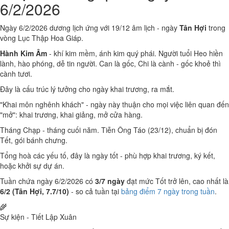
6/2/2026
Ngày 6/2/2026 dương lịch ứng với 19/12 âm lịch - ngày
Tân Hợi
trong
vòng Lục Thập Hoa Giáp.
Hành Kim Âm
- khí kim mềm, ánh kim quý phái. Người tuổi Heo hiền
lành, hào phóng, dễ tin người. Can là gốc, Chi là cành - gốc khoẻ thì
cành tươi.
Đây là cấu trúc lý tưởng cho ngày khai trương, ra mắt.
"Khai môn nghênh khách" - ngày này thuận cho mọi việc liên quan đến
"mở": khai trương, khai giảng, mở cửa hàng.
Tháng Chạp - tháng cuối năm. Tiễn Ông Táo (23/12), chuẩn bị đón
Tết, gói bánh chưng.
Tổng hoà các yếu tố, đây là ngày tốt - phù hợp khai trương, ký kết,
hoặc khởi sự dự án.
Tuần chứa ngày 6/2/2026 có
3/7 ngày
đạt mức Tốt trở lên, cao nhất là
6/2 (Tân Hợi, 7.7/10)
- so cả tuần tại
bảng điểm 7 ngày trong tuần
.
🌾
Sự kiện - Tiết Lập Xuân