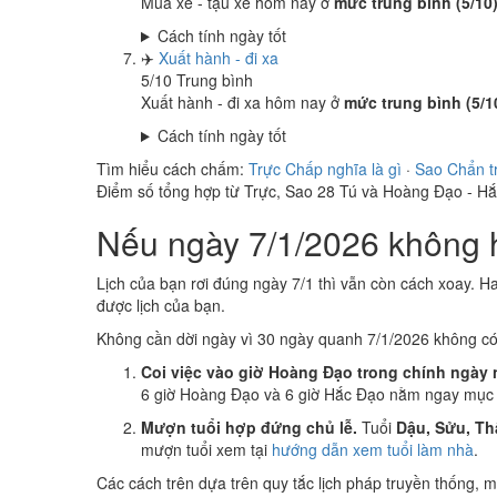
Mua xe - tậu xe hôm nay ở
mức trung bình (5/10
Cách tính ngày tốt
✈️
Xuất hành - đi xa
5
/10
Trung bình
Xuất hành - đi xa hôm nay ở
mức trung bình (5/1
Cách tính ngày tốt
Tìm hiểu cách chấm:
Trực Chấp nghĩa là gì
·
Sao Chẩn t
Điểm số tổng hợp từ Trực, Sao 28 Tú và Hoàng Đạo - H
Nếu ngày 7/1/2026 không h
Lịch của bạn rơi đúng ngày 7/1 thì vẫn còn cách xoay. H
được lịch của bạn.
Không cần dời ngày vì 30 ngày quanh 7/1/2026 không c
Coi việc vào giờ Hoàng Đạo trong chính ngày 
6 giờ Hoàng Đạo và 6 giờ Hắc Đạo nằm ngay mục k
Mượn tuổi hợp đứng chủ lễ.
Tuổi
Dậu, Sửu, Th
mượn tuổi xem tại
hướng dẫn xem tuổi làm nhà
.
Các cách trên dựa trên quy tắc lịch pháp truyền thống,