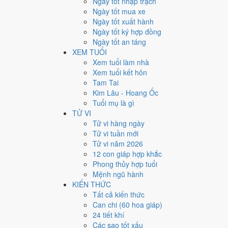
Ngày tốt nhập trạch
19
Ngày tốt mua xe
Ngày tốt xuất hành
Giờ
Ngày tốt ký hợp đồng
Mậu Tý
Ngày tốt an táng
Ngày 19
XEM TUỔI
Tân Tỵ
Xem tuổi làm nhà
Tháng 11
Xem tuổi kết hôn
Mậu Tý
Tam Tai
Năm 2025
Kim Lâu - Hoang Ốc
Ất Tỵ
Tuổi mụ là gì
TỬ VI
Ngày Tân Tỵ có Trực
Chấp
(ngày nắm giữ, bắt giữ) nh
Tử vi hàng ngày
định lớn khó đảo ngược.
Tử vi tuần mới
Tuổi
Dậu, Sửu, Thân
hợp ngày; tuổi
Hợi
nên thận trọng 
Tử vi năm 2026
12 con giáp hợp khắc
Ngày 7/1/2026 tốt hay xấu 
Phong thủy hợp tuổi
Mệnh ngũ hành
Ngày 7/1/2026 đạt
4.3/10
trung bình cho 7 việc chính: ca
KIẾN THỨC
Huyền Vũ hắc đạo nên điểm từng việc chênh nhau như b
Tất cả kiến thức
Can chi (60 hoa giáp)
💍
Cưới hỏi - đính hôn
24 tiết khí
4
/10
Trung bình
Các sao tốt xấu