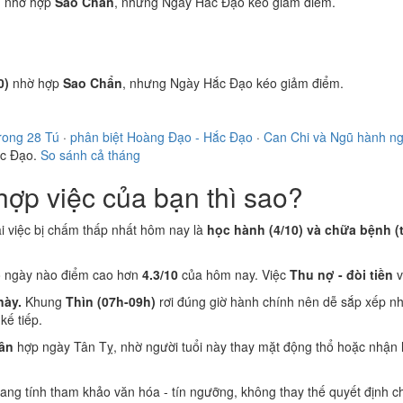
)
nhờ hợp
Sao Chẩn
, nhưng Ngày Hắc Đạo kéo giảm điểm.
0)
nhờ hợp
Sao Chẩn
, nhưng Ngày Hắc Đạo kéo giảm điểm.
rong 28 Tú
·
phân biệt Hoàng Đạo - Hắc Đạo
·
Can Chi và Ngũ hành n
ắc Đạo.
So sánh cả tháng
ợp việc của bạn thì sao?
ai việc bị chấm thấp nhất hôm nay là
học hành (4/10) và chữa bệnh (
ó ngày nào điểm cao hơn
4.3/10
của hôm nay. Việc
Thu nợ - đòi tiền
v
này.
Khung
Thìn (07h-09h)
rơi đúng giờ hành chính nên dễ sắp xếp nh
ế tiếp.
ân
hợp ngày Tân Tỵ, nhờ người tuổi này thay mặt động thổ hoặc nhận 
 mang tính tham khảo văn hóa - tín ngưỡng, không thay thế quyết định