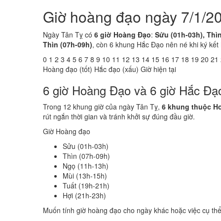
Giờ hoàng đạo ngày 7/1/20
Ngày Tân Tỵ có
6 giờ Hoàng Đạo
:
Sửu (01h-03h), Thìn
Thìn (07h-09h)
, còn 6 khung Hắc Đạo nên né khi ký kết
0
1
2
3
4
5
6
7
8
9
10
11
12
13
14
15
16
17
18
19
20
21
Hoàng đạo (tốt)
Hắc đạo (xấu)
Giờ hiện tại
6 giờ Hoàng Đạo và 6 giờ Hắc Đạ
Trong 12 khung giờ của ngày Tân Tỵ,
6 khung thuộc H
rút ngắn thời gian và tránh khởi sự đúng đầu giờ.
Giờ Hoàng đạo
Sửu (01h-03h)
Thìn (07h-09h)
Ngọ (11h-13h)
Mùi (13h-15h)
Tuất (19h-21h)
Hợi (21h-23h)
Muốn tính giờ hoàng đạo cho ngày khác hoặc việc cụ th