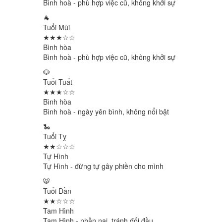
Bình hoà - phù hợp việc cũ, không khởi sự
🐐
Tuổi Mùi
★★★☆☆
Bình hòa
Bình hoà - phù hợp việc cũ, không khởi sự
🐶
Tuổi Tuất
★★★☆☆
Bình hòa
Bình hoà - ngày yên bình, không nổi bật
🐍
Tuổi Tỵ
★★☆☆☆
Tự Hình
Tự Hình - đừng tự gây phiền cho mình
🐯
Tuổi Dần
★★☆☆☆
Tam Hình
Tam Hình - nhẫn nại, tránh đối đầu