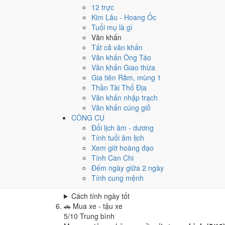
Cưới hỏi - đính hôn hôm nay ở
mức trung bình (4
12 trực
Cách tính ngày tốt
Kim Lâu - Hoang Ốc
🏪
Khai trương - mở cửa hàng
Tuổi mụ là gì
4
/10
Trung bình
Văn khấn
Khai trương - mở cửa hàng hôm nay ở
mức trung 
Tất cả văn khấn
Văn khấn Ông Táo
Cách tính ngày tốt
Văn khấn Giao thừa
🤝
Ký hợp đồng - giao ước
Gia tiên Rằm, mùng 1
4
/10
Trung bình
Thần Tài Thổ Địa
Ký hợp đồng - giao ước hôm nay ở
mức trung bình
Văn khấn nhập trạch
Cách tính ngày tốt
Văn khấn cúng giỗ
🏗️
Động thổ - khởi công
CÔNG CỤ
4
/10
Trung bình
Đổi lịch âm - dương
Động thổ - khởi công hôm nay ở
mức trung bình (
Tính tuổi âm lịch
Xem giờ hoàng đạo
Cách tính ngày tốt
Tính Can Chi
🏡
Nhập trạch - vào nhà mới
Đếm ngày giữa 2 ngày
4
/10
Trung bình
Tính cung mệnh
Nhập trạch - vào nhà mới hôm nay ở
mức trung bì
Cách tính ngày tốt
🚗
Mua xe - tậu xe
5
/10
Trung bình