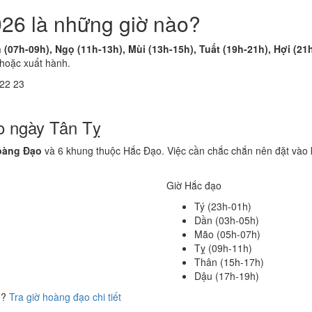
26 là những giờ nào?
 (07h-09h), Ngọ (11h-13h), Mùi (13h-15h), Tuất (19h-21h), Hợi (21
 hoặc xuất hành.
22
23
o ngày Tân Tỵ
oàng Đạo
và 6 khung thuộc Hắc Đạo. Việc cần chắc chắn nên đặt vào 
Giờ Hắc đạo
Tý (23h-01h)
Dần (03h-05h)
Mão (05h-07h)
Tỵ (09h-11h)
Thân (15h-17h)
Dậu (17h-19h)
ể?
Tra giờ hoàng đạo chi tiết