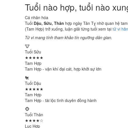
Tuổi nào hợp, tuổi nào xu
Cá nhân hóa
Tuổi
Dậu, Sửu, Thân
hợp ngày Tân Tỵ nhờ quan hệ tam h
(Tam Hợp) trở xuống, luận giải từng tuổi xem tại
tử vi hằ
Tử vi mang tính tham khảo tín ngưỡng dân gian.
🐮
Tuổi Sửu
★★★★★
Tam Hợp
Tam Hợp - vận khí đại cát, hợp khởi sự lớn
🐔
Tuổi Dậu
★★★★★
Tam Hợp
Tam Hợp - tài lộc tình duyên đồng hành
🐵
Tuổi Thân
★★★★☆
Lục Hợp