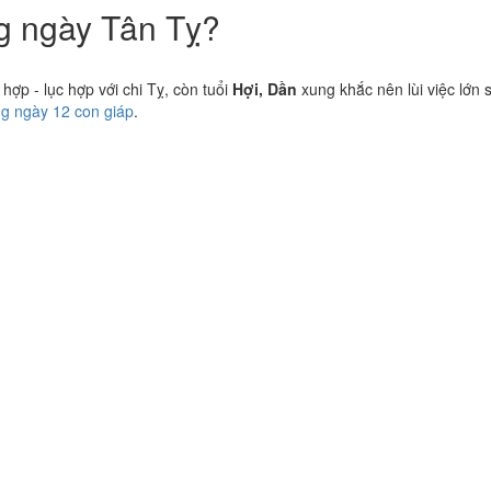
ng ngày Tân Tỵ?
ợp - lục hợp với chi Tỵ, còn tuổi
Hợi, Dần
xung khắc nên lùi việc lớn 
ng ngày 12 con giáp
.