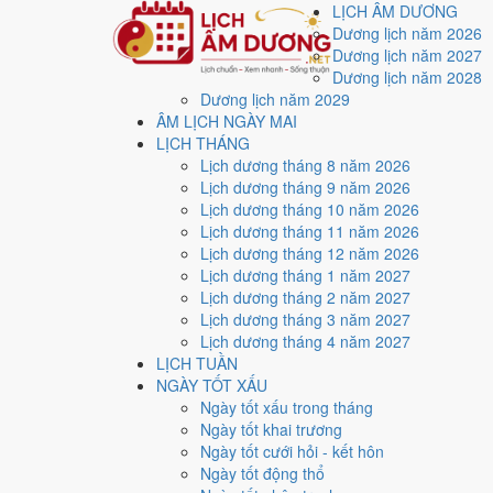
LỊCH ÂM DƯƠNG
Dương lịch năm 2026
Dương lịch năm 2027
Dương lịch năm 2028
Dương lịch năm 2029
Trang chủ
ÂM LỊCH NGÀY MAI
Lịch năm 2026
LỊCH THÁNG
Tháng 1/2026
Lịch dương tháng 8 năm 2026
Ngày 7/1/2026 (Tân Tỵ)
Lịch dương tháng 9 năm 2026
Xem ngày
7/1/2026
dươ
Lịch dương tháng 10 năm 2026
Lịch dương tháng 11 năm 2026
xấu?
Lịch dương tháng 12 năm 2026
Lịch dương tháng 1 năm 2027
Lịch dương tháng 2 năm 2027
Ngày 7/1/2026 dương lịch (Thứ Tư) là ngày 19/11/202
Lịch dương tháng 3 năm 2027
điểm trung bình
4.3/10
cho các việc quan trọng. Giờ Ho
Lịch dương tháng 4 năm 2027
LỊCH TUẦN
Ngày Dương
NGÀY TỐT XẤU
Thứ Tư
Ngày tốt xấu trong tháng
Ngày Âm
Ngày tốt khai trương
Tháng 1 năm 2026
Ngày tốt cưới hỏi - kết hôn
7
Ngày tốt động thổ
Tháng 11 âm năm 2025