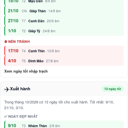
15/10
T2 ·
Mậu Dần
· 8/9 âm
21/10
CN ·
Giáp Thân
· 14/9 âm
27/10
T7 ·
Canh Dần
· 20/9 âm
1/10
T2 ·
Giáp Tý
· 24/8 âm
⛔ NÊN TRÁNH
17/10
T4 ·
Canh Thìn
· 10/9 âm
4/10
T5 ·
Đinh Mão
· 27/8 âm
Xem ngày tốt nhập trạch
✈️
Xuất hành
13 ngày tốt
Trong tháng 10/2029 có 13 ngày tốt cho xuất hành. Tốt nhất: 9/10,
21/10, 3/10.
✅ NGÀY ĐẸP NHẤT
9/10
T3 ·
Nhâm Thân
· 2/9 âm