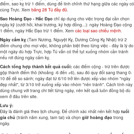
điểm, sao kỵ trừ 1 điểm, dùng để tinh chỉnh thứ hạng giữa các ngày có
cùng Trực. Xem
bảng 28 Tú đầy đủ
.
Sao Hoàng Đạo - Hắc Đạo
chỉ áp dụng cho việc trọng đại cần chọn
ngày kỹ (cưới hỏi, khai trương, ký hợp đồng...): ngày Hoàng Đạo cộng
1 điểm, ngày Hắc Đạo trừ 1 điểm. Xem
các loại sao chiếu mệnh
.
Ngày cấm kỵ
(Tam Nương, Nguyệt Kỵ, Dương Công Kỵ Nhật) trừ 2
điểm chung cho mọi việc, không phân biệt theo từng việc - đây là lý do
một ngày dù hợp Trực, hợp Tú vẫn có thể tụt xuống nhóm cần tránh
nếu rơi đúng ngày cấm kỵ.
Cách tổng hợp thành kết quả cuối:
các điểm cộng - trừ trên được
gộp thành điểm thô (khoảng -6 đến +6), sau đó quy đổi sang thang 0-
10 để dễ so sánh; ngày đạt từ 6/10 trở lên được xếp vào nhóm "ngày
đẹp nhất", từ 3/10 trở xuống xếp vào nhóm "nên tránh". Cách tính này
dùng chung với trang chi tiết từng ngày, nên kết quả luôn đồng bộ dù
xem ở đâu trên site.
Lưu ý:
Đây là đánh giá theo lịch chung. Để chính xác nhất nên kết hợp
tuổi
gia chủ
(tránh năm xung, tam tai) và chọn
giờ hoàng đạo
trong
ngày.