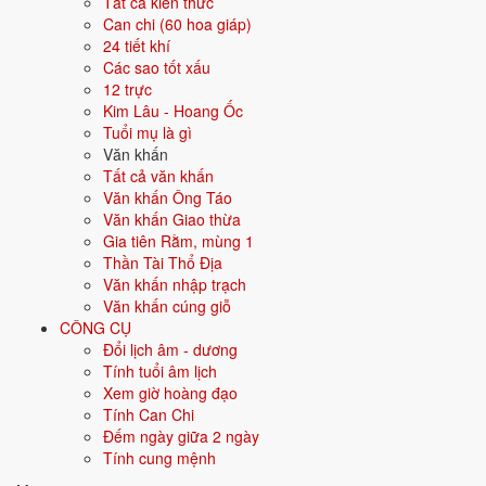
Ngày tốt tháng 10/2029 theo từng
Tất cả kiến thức
Can chi (60 hoa giáp)
việc
24 tiết khí
Các sao tốt xấu
8 việc
12 trực
Mỗi việc dưới đây được xếp hạng ngày đẹp riêng theo tiêu chí phù
Kim Lâu - Hoang Ốc
hợp; bấm vào thẻ để xem ngày tốt nhất và ngày nên tránh cho từng
Tuổi mụ là gì
việc.
Văn khấn
Tất cả văn khấn
💍
Cưới hỏi
11 ngày tốt
Văn khấn Ông Táo
Văn khấn Giao thừa
Gia tiên Rằm, mùng 1
Trong tháng 10/2029 có 11 ngày tốt cho cưới hỏi. Tốt nhất: 9/10, 15/10,
Thần Tài Thổ Địa
21/10.
Văn khấn nhập trạch
✅ NGÀY ĐẸP NHẤT
Văn khấn cúng giỗ
CÔNG CỤ
9/10
T3 ·
Nhâm Thân
· 2/9 âm
Đổi lịch âm - dương
Tính tuổi âm lịch
15/10
T2 ·
Mậu Dần
· 8/9 âm
Xem giờ hoàng đạo
21/10
CN ·
Giáp Thân
· 14/9 âm
Tính Can Chi
Đếm ngày giữa 2 ngày
27/10
T7 ·
Canh Dần
· 20/9 âm
Tính cung mệnh