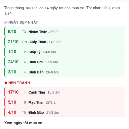
Trong tháng 10/2029 có 14 ngày tốt cho mua xe. Tốt nhất: 9/10, 21/10,
1/10.
✅ NGÀY ĐẸP NHẤT
9/10
T3 ·
Nhâm Thân
· 2/9 âm
21/10
CN ·
Giáp Thân
· 14/9 âm
1/10
T2 ·
Giáp Tý
· 24/8 âm
24/10
T4 ·
Đinh Hợi
· 17/9 âm
3/10
T4 ·
Bính Dần
· 26/8 âm
⛔ NÊN TRÁNH
17/10
T4 ·
Canh Thìn
· 10/9 âm
5/10
T6 ·
Mậu Thìn
· 28/8 âm
4/10
T5 ·
Đinh Mão
· 27/8 âm
Xem ngày tốt mua xe