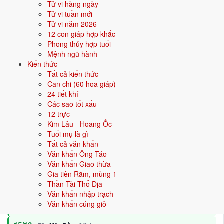
Tử vi hàng ngày
24/10
T4 ·
Đinh Hợi
· 17/9 âm
Tử vi tuần mới
3/10
Tử vi năm 2026
T4 ·
Bính Dần
· 26/8 âm
12 con giáp hợp khắc
⛔ NÊN TRÁNH
Phong thủy hợp tuổi
Mệnh ngũ hành
17/10
T4 ·
Canh Thìn
· 10/9 âm
Kiến thức
Tất cả kiến thức
5/10
T6 ·
Mậu Thìn
· 28/8 âm
Can chi (60 hoa giáp)
4/10
24 tiết khí
T5 ·
Đinh Mão
· 27/8 âm
Các sao tốt xấu
Xem ngày tốt động thổ
12 trực
Kim Lâu - Hoang Ốc
Tuổi mụ là gì
🏡
Nhập trạch
Tất cả văn khấn
13 ngày tốt
Văn khấn Ông Táo
Văn khấn Giao thừa
Trong tháng 10/2029 có 13 ngày tốt cho nhập trạch. Tốt nhất: 9/10,
Gia tiên Rằm, mùng 1
15/10, 21/10.
Thần Tài Thổ Địa
✅ NGÀY ĐẸP NHẤT
Văn khấn nhập trạch
Văn khấn cúng giỗ
9/10
T3 ·
Nhâm Thân
· 2/9 âm