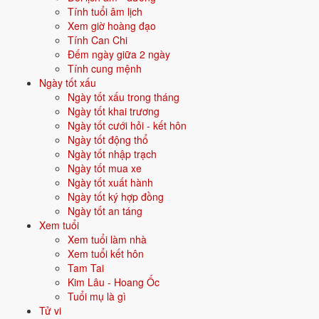
Tính tuổi âm lịch
3/10
T4 ·
Bính Dần
· 26/8 âm
Xem giờ hoàng đạo
Tính Can Chi
6/10
T7 ·
Kỷ Tỵ
· 29/8 âm
Đếm ngày giữa 2 ngày
Tính cung mệnh
⛔ NÊN TRÁNH
Ngày tốt xấu
4/10
T5 ·
Đinh Mão
· 27/8 âm
Ngày tốt xấu trong tháng
Ngày tốt khai trương
Xem ngày tốt khai trương
Ngày tốt cưới hỏi - kết hôn
Ngày tốt động thổ
Ngày tốt nhập trạch
🏗️
Động thổ
13 ngày tốt
Ngày tốt mua xe
Ngày tốt xuất hành
Trong tháng 10/2029 có 13 ngày tốt cho động thổ. Tốt nhất: 9/10, 21/10,
Ngày tốt ký hợp đồng
1/10.
Ngày tốt an táng
Xem tuổi
✅ NGÀY ĐẸP NHẤT
Xem tuổi làm nhà
9/10
Xem tuổi kết hôn
T3 ·
Nhâm Thân
· 2/9 âm
Tam Tai
21/10
CN ·
Giáp Thân
· 14/9 âm
Kim Lâu - Hoang Ốc
Tuổi mụ là gì
1/10
T2 ·
Giáp Tý
· 24/8 âm
Tử vi