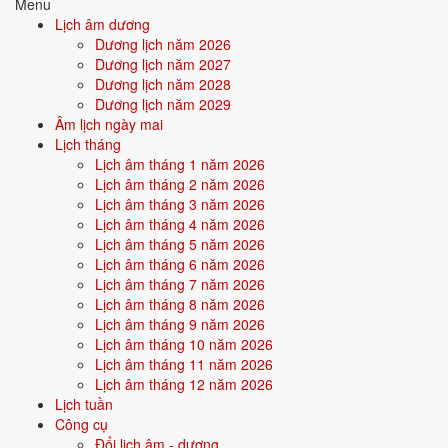
24/10
T4 ·
Đinh Hợi
· 17/9 âm
Menu
Lịch âm dương
⛔ NÊN TRÁNH
Dương lịch năm 2026
Dương lịch năm 2027
29/10
T2 ·
Nhâm Thìn
· 22/9 âm
Dương lịch năm 2028
Dương lịch năm 2029
25/10
T5 ·
Mậu Tý
· 18/9 âm
Âm lịch ngày mai
17/10
T4 ·
Canh Thìn
· 10/9 âm
Lịch tháng
Lịch âm tháng 1 năm 2026
Xem ngày tốt cưới hỏi
Lịch âm tháng 2 năm 2026
Lịch âm tháng 3 năm 2026
Lịch âm tháng 4 năm 2026
🏪
Khai trương
13 ngày tốt
Lịch âm tháng 5 năm 2026
Lịch âm tháng 6 năm 2026
Lịch âm tháng 7 năm 2026
Trong tháng 10/2029 có 13 ngày tốt cho khai trương. Tốt nhất: 9/10,
Lịch âm tháng 8 năm 2026
21/10, 1/10.
Lịch âm tháng 9 năm 2026
✅ NGÀY ĐẸP NHẤT
Lịch âm tháng 10 năm 2026
Lịch âm tháng 11 năm 2026
9/10
T3 ·
Nhâm Thân
· 2/9 âm
Lịch âm tháng 12 năm 2026
21/10
CN ·
Giáp Thân
· 14/9 âm
Lịch tuần
Công cụ
1/10
T2 ·
Giáp Tý
· 24/8 âm
Đổi lịch âm - dương