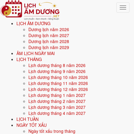
Toggle
navigat
LỊCH ÂM DƯƠNG
Trang chủ
Dương lịch năm 2026
Xem ngày tốt xấu
Dương lịch năm 2027
Tháng 10/2029
Dương lịch năm 2028
Dương lịch năm 2029
Xem ngày tốt xấu tháng 10
ÂM LỊCH NGÀY MAI
LỊCH THÁNG
năm 2029
Lịch dương tháng 8 năm 2026
Lịch dương tháng 9 năm 2026
Lịch dương tháng 10 năm 2026
Tổng quan
ngày tốt - ngày xấu tháng 10/2029
cho 8 việc quan
Lịch dương tháng 11 năm 2026
trọng: cưới hỏi, khai trương, động thổ, nhập trạch, xuất hành, ký hợp
Lịch dương tháng 12 năm 2026
đồng, mua xe, an táng. Mỗi ngày được chấm điểm tổng hợp từ
Hoàng
Lịch dương tháng 1 năm 2027
Đạo, 12 Trực, 28 Nhị Thập Bát Tú
và ngày cấm kỵ; ngày điểm cao
Lịch dương tháng 2 năm 2027
mới được xếp vào danh sách ngày tốt cho từng việc. Có thể chọn xem
Lịch dương tháng 3 năm 2027
theo tháng bất kỳ, hoặc
xem ngày tốt xấu theo tuổi
bằng cách nhập
Lịch dương tháng 4 năm 2027
ngày sinh để lọc ngày hợp tuổi gia chủ.
LỊCH TUẦN
NGÀY TỐT XẤU
Từ
1/10/2029
đến
31/10/2029
(31 ngày), mỗi việc có số ngày
Ngày tốt xấu trong tháng