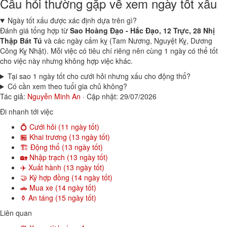
Câu hỏi thường gặp về xem ngày tốt xấu
Ngày tốt xấu được xác định dựa trên gì?
Đánh giá tổng hợp từ
Sao Hoàng Đạo - Hắc Đạo, 12 Trực, 28 Nhị
Thập Bát Tú
và các ngày cấm kỵ (Tam Nương, Nguyệt Kỵ, Dương
Công Kỵ Nhật). Mỗi việc có tiêu chí riêng nên cùng 1 ngày có thể tốt
cho việc này nhưng không hợp việc khác.
Tại sao 1 ngày tốt cho cưới hỏi nhưng xấu cho động thổ?
Có cần xem theo tuổi gia chủ không?
Tác giả:
Nguyễn Minh An
·
Cập nhật: 29/07/2026
Đi nhanh tới việc
💍 Cưới hỏi (11 ngày tốt)
🏪 Khai trương (13 ngày tốt)
🏗️ Động thổ (13 ngày tốt)
🏡 Nhập trạch (13 ngày tốt)
✈️ Xuất hành (13 ngày tốt)
🤝 Ký hợp đồng (14 ngày tốt)
🚗 Mua xe (14 ngày tốt)
⚱️ An táng (15 ngày tốt)
Liên quan