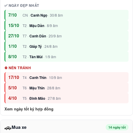
✅ NGÀY ĐẸP NHẤT
7/10
CN ·
Canh Ngọ
· 30/8 âm
15/10
T2 ·
Mậu Dần
· 8/9 âm
27/10
T7 ·
Canh Dần
· 20/9 âm
1/10
T2 ·
Giáp Tý
· 24/8 âm
8/10
T2 ·
Tân Mùi
· 1/9 âm
⛔ NÊN TRÁNH
17/10
T4 ·
Canh Thìn
· 10/9 âm
5/10
T6 ·
Mậu Thìn
· 28/8 âm
4/10
T5 ·
Đinh Mão
· 27/8 âm
Xem ngày tốt ký hợp đồng
🚗
Mua xe
14 ngày tốt