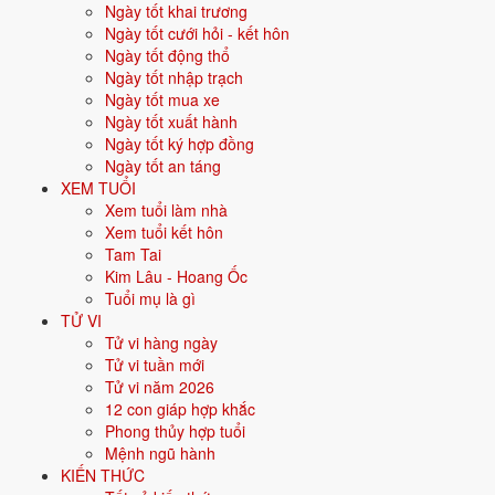
đẹp khác nhau.
Ngày tốt khai trương
Ngày tốt cưới hỏi - kết hôn
Cưới hỏi
: 11 ngày tốt ·
Khai trương
: 13 ngày tốt ·
Động thổ
:
Ngày tốt động thổ
13 ngày tốt ·
Nhập trạch
: 13 ngày tốt ·
Xuất hành
: 13 ngày tốt ·
Ngày tốt nhập trạch
Ký hợp đồng
: 14 ngày tốt ·
Mua xe
: 14 ngày tốt ·
An táng
: 15
Ngày tốt mua xe
ngày tốt.
Ngày tốt xuất hành
Ngày tốt ký hợp đồng
Bấm vào từng ngày để xem chi tiết giờ hoàng đạo, sao, trực,
Ngày tốt an táng
việc nên - nên tránh.
XEM TUỔI
Xem tuổi làm nhà
Xem ngày tốt xấu theo tháng và
Xem tuổi kết hôn
Tam Tai
theo tuổi
Kim Lâu - Hoang Ốc
Tuổi mụ là gì
31 ngày
TỬ VI
Tử vi hàng ngày
Xem tháng
Tử vi tuần mới
Ngày sinh gia chủ (xem ngày hợp tuổi)
Tử vi năm 2026
Xem
12 con giáp hợp khắc
Chọn một tháng bất kỳ để xem ngày tốt - ngày xấu, hoặc nhập ngày
Phong thủy hợp tuổi
sinh để biết ngày nào hợp tuổi gia chủ.
Mệnh ngũ hành
KIẾN THỨC