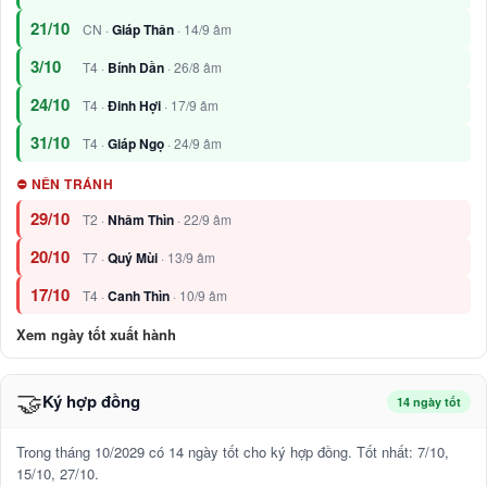
21/10
CN ·
Giáp Thân
· 14/9 âm
3/10
T4 ·
Bính Dần
· 26/8 âm
24/10
T4 ·
Đinh Hợi
· 17/9 âm
31/10
T4 ·
Giáp Ngọ
· 24/9 âm
⛔ NÊN TRÁNH
29/10
T2 ·
Nhâm Thìn
· 22/9 âm
20/10
T7 ·
Quý Mùi
· 13/9 âm
17/10
T4 ·
Canh Thìn
· 10/9 âm
Xem ngày tốt xuất hành
🤝
Ký hợp đồng
14 ngày tốt
Trong tháng 10/2029 có 14 ngày tốt cho ký hợp đồng. Tốt nhất: 7/10,
15/10, 27/10.