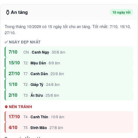
⚱️
An táng
15 ngày tốt
Trong tháng 10/2029 có 15 ngày tốt cho an táng. Tốt nhất: 7/10, 15/10,
27/10.
✅ NGÀY ĐẸP NHẤT
7/10
CN ·
Canh Ngọ
· 30/8 âm
15/10
T2 ·
Mậu Dần
· 8/9 âm
27/10
T7 ·
Canh Dần
· 20/9 âm
1/10
T2 ·
Giáp Tý
· 24/8 âm
2/10
T3 ·
Ất Sửu
· 25/8 âm
⛔ NÊN TRÁNH
17/10
T4 ·
Canh Thìn
· 10/9 âm
4/10
T5 ·
Đinh Mão
· 27/8 âm