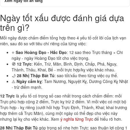
Xem ngày tốt an táng
Ngày tốt xấu được đánh giá dựa
trên gì?
Mỗi ngày được chấm điểm tổng hợp theo 4 yếu tố cốt lõi của lịch vạn
niên, sau đó so với tiêu chí riêng của từng việc:
⭐
Sao Hoàng Đạo - Hắc Đạo
: 12 sao theo Trực tháng × Chi
ngày - ngày Hoàng Đạo tốt cho việc trọng.
🧭
12 Trực
: Kiến, Trừ, Mãn, Bình, Định, Chấp, Phá, Nguy,
Thành, Thâu, Khai, Bế - mỗi trực hợp/kỵ việc khác nhau.
🌙
28 Nhị Thập Bát Tú
: sao tốt/xấu theo từng việc cụ thể.
⚠️
Ngày cấm kỵ
: Tam Nương, Nguyệt Kỵ, Dương Công Kỵ Nhật
- trừ điểm mạnh.
12 Trực
là yếu tố có trọng số cao nhất trong cách chấm điểm: mỗi
Trực phù hợp cộng 2 điểm, Trực kỵ trừ 2 điểm. Vì mỗi việc có một bộ
Trực hợp - kỵ riêng (cưới hỏi hợp Trực Định, Thành, Khai; khai trương
hợp thêm cả Trực Mãn), cùng một ngày có thể đẹp cho việc này
nhưng lại kỵ cho việc khác. Xem
ý nghĩa từng Trực
để hiểu rõ hơn.
28 Nhị Thập Bát Tú
góp trọng số nhẹ hơn Trực: sao thuận lợi cộng 1