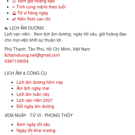
⏰ Xem giờ hoàng đạo
⭐ Tính cung mệnh theo tuổi
🔮 Tử vi hàng ngày
🌿 Kiến thức can chi
☯
LỊCH ÂM DƯƠNG
Lịch vạn niên - Xem lịch âm dương, ngày tốt xấu, giờ hoàng đạo
cho mọi việc khởi sự thuận lợi.
Phú Thạnh, Tân Phú
,
Hồ Chí Minh
,
Việt Nam
lichamduong.net@gmail.com
0387139054
LỊCH ÂM & CÔNG CỤ
Lịch âm dương hôm nay
Âm lịch ngày mai
Lịch âm tuần này
Lịch vạn niên 2027
Đổi ngày âm dương
XEM NGÀY · TỬ VI · PHONG THỦY
Xem ngày tốt xấu
Ngày tốt khai trương