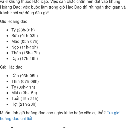
và 6 khung thuộc Hắc Đạo. Việc cần chắc chắn nên đặt vào khung
Hoàng Đạo; việc buộc làm trong giờ Hắc Đạo thì rút ngắn thời gian và
tránh khởi sự đúng đầu giờ.
Giờ Hoàng đạo
Tý (23h-01h)
Sửu (01h-03h)
Mão (05h-07h)
Ngọ (11h-13h)
Thân (15h-17h)
Dậu (17h-19h)
Giờ Hắc đạo
Dần (03h-05h)
Thìn (07h-09h)
Tỵ (09h-11h)
Mùi (13h-15h)
Tuất (19h-21h)
Hợi (21h-23h)
Muốn tính giờ hoàng đạo cho ngày khác hoặc việc cụ thể?
Tra giờ
hoàng đạo chi tiết