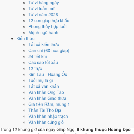
Tử vi hàng ngày
giúp giảm phần xung của gia chủ. Cách chọn người mượn tuổi
Tử vi tuần mới
xem tại
hướng dẫn xem tuổi làm nhà
.
Tử vi năm 2026
Các cách trên dựa trên quy tắc lịch pháp truyền thống, mang tính
12 con giáp hợp khắc
tham khảo văn hóa - tín ngưỡng, không thay thế quyết định chuyên
Phong thủy hợp tuổi
môn của bạn.
Mệnh ngũ hành
Kiến thức
Giờ hoàng đạo ngày 17/9/2026 là
Tất cả kiến thức
Can chi (60 hoa giáp)
những giờ nào?
24 tiết khí
Các sao tốt xấu
Ngày Giáp Ngọ có
6 giờ Hoàng Đạo
:
Tý (23h-01h), Sửu (01h-03h),
12 trực
Mão (05h-07h), Ngọ (11h-13h), Thân (15h-17h), Dậu (17h-19h)
.
Kim Lâu - Hoang Ốc
Khung dễ sắp xếp nhất trong giờ hành chính là
Ngọ (11h-13h)
, còn 6
Tuổi mụ là gì
khung Hắc Đạo nên né khi ký kết hoặc xuất hành.
Tất cả văn khấn
Văn khấn Ông Táo
0
1
2
3
4
5
6
7
8
9
10
11
12
13
14
15
16
17
18
19
20
21
22
23
Văn khấn Giao thừa
Hoàng đạo (tốt)
Hắc đạo (xấu)
Giờ hiện tại
Gia tiên Rằm, mùng 1
6 giờ Hoàng Đạo và 6 giờ Hắc Đạo ngày
Thần Tài Thổ Địa
Văn khấn nhập trạch
Giáp Ngọ
Văn khấn cúng giỗ
Trong 12 khung giờ của ngày Giáp Ngọ,
6 khung thuộc Hoàng Đạo