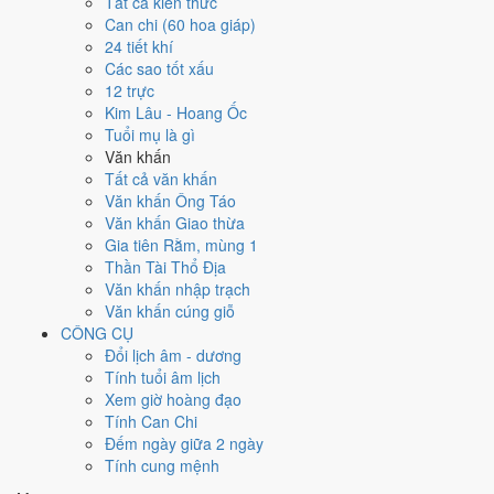
Tất cả kiến thức
việc gì?
Can chi (60 hoa giáp)
24 tiết khí
Các sao tốt xấu
Ngày 17/9/2026 đạt
6.6/10
trung bình cho 7 việc chính: cao nhất là
Ký
12 trực
hợp đồng - giao ước (10/10)
, thấp nhất là
Di chuyển - dọn nhà
Kim Lâu - Hoang Ốc
(4/10)
. Trực Thâu (ngày thu hoạch, tích trữ) và gặp Sao Kim Quỹ
Tuổi mụ là gì
hoàng đạo nên điểm từng việc chênh nhau như bảng dưới.
Văn khấn
💍
Cưới hỏi - đính hôn
Tất cả văn khấn
8
/10
Rất tốt
Văn khấn Ông Táo
Cưới hỏi - đính hôn hôm nay ở
mức rất tốt (8/10)
nhờ hợp
Sao
Văn khấn Giao thừa
Giác và Ngày Hoàng Đạo
.
Gia tiên Rằm, mùng 1
Thần Tài Thổ Địa
Cách tính ngày tốt
Văn khấn nhập trạch
🏪
Khai trương - mở cửa hàng
Văn khấn cúng giỗ
6
/10
Tốt
CÔNG CỤ
Khai trương - mở cửa hàng hôm nay ở
mức tốt (6/10)
nhờ hợp
Đổi lịch âm - dương
Ngày Hoàng Đạo
.
Tính tuổi âm lịch
Cách tính ngày tốt
Xem giờ hoàng đạo
🤝
Ký hợp đồng - giao ước
Tính Can Chi
10
/10
Rất tốt
Đếm ngày giữa 2 ngày
Ký hợp đồng - giao ước hôm nay ở
mức rất tốt (10/10)
nhờ hợp
Tính cung mệnh
Trực Thâu, Sao Giác và Ngày Hoàng Đạo
.