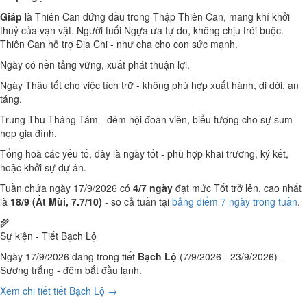
Giáp
là Thiên Can đứng đầu trong Thập Thiên Can, mang khí khởi
thuỷ của vạn vật. Người tuổi Ngựa ưa tự do, không chịu trói buộc.
Thiên Can hỗ trợ Địa Chi - như cha cho con sức mạnh.
Ngày có nền tảng vững, xuất phát thuận lợi.
Ngày Thâu tốt cho việc tích trữ - không phù hợp xuất hành, di dời, an
táng.
Trung Thu Tháng Tám - đêm hội đoàn viên, biểu tượng cho sự sum
họp gia đình.
Tổng hoà các yếu tố, đây là ngày tốt - phù hợp khai trương, ký kết,
hoặc khởi sự dự án.
Tuần chứa ngày 17/9/2026 có
4/7 ngày
đạt mức Tốt trở lên, cao nhất
là
18/9 (Ất Mùi, 7.7/10)
- so cả tuần tại
bảng điểm 7 ngày trong tuần
.
🌾
Sự kiện - Tiết Bạch Lộ
Ngày 17/9/2026 đang trong tiết
Bạch Lộ
(7/9/2026 - 23/9/2026) -
Sương trắng - đêm bắt đầu lạnh.
Xem chi tiết tiết Bạch Lộ →