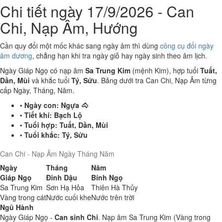
Chi tiết ngày 17/9/2026 - Can
Chi, Nạp Âm, Hướng
Cần quy đổi một mốc khác sang ngày âm thì dùng
công cụ đổi ngày
âm dương
, chẳng hạn khi tra ngày giỗ hay ngày sinh theo âm lịch.
Ngày Giáp Ngọ có nạp âm
Sa Trung Kim
(mệnh Kim), hợp tuổi
Tuất,
Dần, Mùi
và khắc tuổi
Tý, Sửu
. Bảng dưới tra Can Chi, Nạp Âm từng
cấp Ngày, Tháng, Năm.
•
Ngày con:
Ngựa 🐴
•
Tiết khí:
Bạch Lộ
•
Tuổi hợp:
Tuất, Dần, Mùi
•
Tuổi khắc:
Tý, Sửu
Can Chi - Nạp Âm Ngày Tháng Năm
Ngày
Tháng
Năm
Giáp Ngọ
Đinh Dậu
Bính Ngọ
Sa Trung Kim
Sơn Hạ Hỏa
Thiên Hà Thủy
Vàng trong cát
Nước cuối khe
Nước trên trời
Ngũ Hành
Ngày Giáp Ngọ -
Can sinh Chi
. Nạp âm Sa Trung Kim (Vàng trong