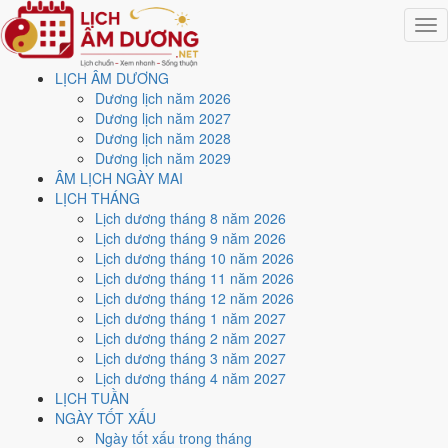
Togg
navig
LỊCH ÂM DƯƠNG
Trang chủ
Dương lịch năm 2026
Lịch năm 2026
Dương lịch năm 2027
Tháng 9/2026
Dương lịch năm 2028
Ngày 17/9/2026 (Giáp Ngọ)
Dương lịch năm 2029
ÂM LỊCH NGÀY MAI
Xem ngày
17/9/2026
dương
LỊCH THÁNG
Lịch dương tháng 8 năm 2026
lịch - Ngày 7/8 âm lịch
Lịch dương tháng 9 năm 2026
Lịch dương tháng 10 năm 2026
(Giáp Ngọ) tốt hay xấu?
Lịch dương tháng 11 năm 2026
Lịch dương tháng 12 năm 2026
Lịch dương tháng 1 năm 2027
Ngày 17/9/2026 dương lịch (Thứ Năm) là ngày 7/8/2026 âm lịch
,
Lịch dương tháng 2 năm 2027
tức ngày
Giáp Ngọ
- Can sinh Chi, Trực Thâu, Sao Giác, nạp âm Sa
Lịch dương tháng 3 năm 2027
Trung Kim. Tổng hòa, đây là
Ngày Cát
với điểm trung bình
6.6/10
cho
Lịch dương tháng 4 năm 2027
các việc quan trọng. Giờ Hoàng Đạo trong ngày:
Tý, Sửu, Mão, Ngọ,
LỊCH TUẦN
Thân, Dậu
.
NGÀY TỐT XẤU
Ngày Dương
Ngày tốt xấu trong tháng