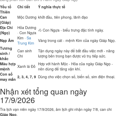
Yếu tố
Chi tiết
Ý nghĩa thực tế
Thiên
Can
Mộc
Dương
khởi đầu, tiên phong, lãnh đạo
(Giáp)
Địa Chi
Hỏa
Dương
🐴 Con Ngựa - biểu trưng đặc tính ngày.
(Ngọ)
· Con Ngựa
Kim
·
Sa
Nạp Âm
Vàng trong cát - mệnh Kim của ngày Giáp Ngọ.
Trung Kim
Tương
Can sinh
Tận dụng ngày này để bắt đầu việc mới - năng
sinh /
Chi
lượng bên trong bạn được vũ trụ tiếp sức.
khắc
Màu hợp
Hợp với hành Mộc - Hỏa của ngày Giáp Ngọ -
Xanh lá
Đỏ
mệnh
nên dùng để tăng vận khí.
Con số
2, 3, 4, 7, 9
Dùng cho việc chọn số, biển số, sim điện thoại.
may mắn
Nhận xét tổng quan ngày
17/9/2026
Tra lịch vạn niên ngày 17/9/2026, âm lịch ghi nhận ngày 7/8, can chi
Giáp Ngọ
.