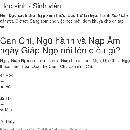
Học sinh / Sinh viên
Nên
Đọc sách thu thập kiến thức, Lưu trữ tài liệu
. Tránh
Xuất bản
bài viết
. Giờ tốt: Sáng sớm cho việc học mới, đêm khuya cho ôn tập
sâu.
Can Chi, Ngũ hành và Nạp Âm
ngày Giáp Ngọ nói lên điều gì?
Ngày
Giáp Ngọ
có Thiên Can là
Giáp
thuộc hành
Mộc
, Địa Chi là
Ngọ
thuộc hành
Hỏa
. Quan hệ Can - Chi:
Can sinh Chi
.
🌿 Mộc
→
🔥 Hỏa
→
⛰ Thổ
→
⚒ Kim
→
💧 Thủy
Bảng phân tích Can Chi 5 Hành ngày Giáp Ngọ