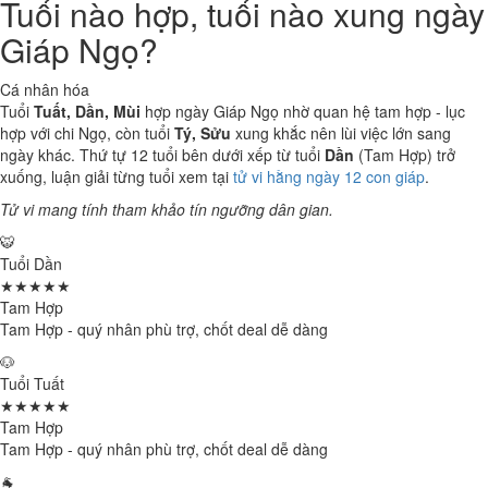
Tuổi nào hợp, tuổi nào xung ngày
Giáp Ngọ?
Cá nhân hóa
Tuổi
Tuất, Dần, Mùi
hợp ngày Giáp Ngọ nhờ quan hệ tam hợp - lục
hợp với chi Ngọ, còn tuổi
Tý, Sửu
xung khắc nên lùi việc lớn sang
ngày khác. Thứ tự 12 tuổi bên dưới xếp từ tuổi
Dần
(Tam Hợp) trở
xuống, luận giải từng tuổi xem tại
tử vi hằng ngày 12 con giáp
.
Tử vi mang tính tham khảo tín ngưỡng dân gian.
🐯
Tuổi Dần
★★★★★
Tam Hợp
Tam Hợp - quý nhân phù trợ, chốt deal dễ dàng
🐶
Tuổi Tuất
★★★★★
Tam Hợp
Tam Hợp - quý nhân phù trợ, chốt deal dễ dàng
🐐