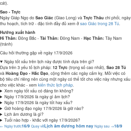
cát).
Sao - Trực
Ngày Giáp Ngọ do
Sao Giác
(Giao Long) và
Trực Thâu
chi phối, ngày
thu hoạch, tích trữ - đặc tính đầy đủ xem ở
sao Giác trong 28 Tú
.
Hướng xuất hành
Hỉ Thần:
Đông Bắc -
Tài Thần:
Đông Nam -
Hạc Thần:
Tây Nam
(tránh)
Câu hỏi thường gặp về ngày 17/9/2026
Ngày tốt xấu trên lịch này được tính dựa trên gì?
Dựa trên 3 yếu tố lịch pháp:
12 Trực
(trọng số cao nhất),
Sao 28 Tú
và
Hoàng Đạo - Hắc Đạo
, cộng thêm các ngày cấm kỵ. Mỗi việc có
bộ tiêu chí riêng nên cùng một ngày có thể tốt cho việc này nhưng xấu
cho việc khác - xem
kiến thức lịch pháp
.
Xem ngày tốt xấu có đáng tin không?
Ngày 17/9/2026 là ngày gì âm lịch?
Ngày 17/9/2026 là ngày tốt hay xấu?
Giờ hoàng đạo ngày 17/9/2026 là giờ nào?
Lịch âm dương là gì?
Tuổi nào hợp - khắc với ngày 17/9/2026?
16/9
Lịch âm dương hôm nay
18/9
← Ngày trước
Quay về
Ngày sau →