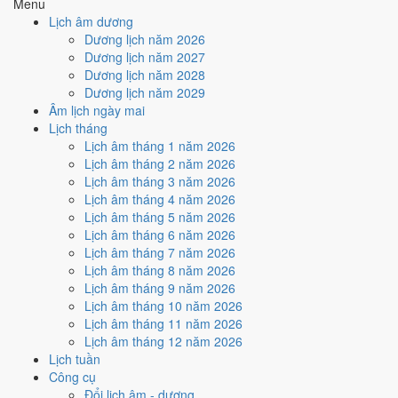
Menu
Cách tính ngày tốt
Lịch âm dương
🏗️
Động thổ - khởi công
Dương lịch năm 2026
6
/10
Tốt
Dương lịch năm 2027
Động thổ - khởi công hôm nay ở
mức tốt (6/10)
nhờ hợp
Ngày
Dương lịch năm 2028
Hoàng Đạo
.
Dương lịch năm 2029
Âm lịch ngày mai
Cách tính ngày tốt
Lịch tháng
🏡
Nhập trạch - vào nhà mới
Lịch âm tháng 1 năm 2026
6
/10
Tốt
Lịch âm tháng 2 năm 2026
Nhập trạch - vào nhà mới hôm nay ở
mức tốt (6/10)
nhờ hợp
Lịch âm tháng 3 năm 2026
Ngày Hoàng Đạo
.
Lịch âm tháng 4 năm 2026
Cách tính ngày tốt
Lịch âm tháng 5 năm 2026
🚗
Mua xe - tậu xe
Lịch âm tháng 6 năm 2026
6
/10
Tốt
Lịch âm tháng 7 năm 2026
Mua xe - tậu xe hôm nay ở
mức tốt (6/10)
nhờ hợp
Ngày
Lịch âm tháng 8 năm 2026
Hoàng Đạo
.
Lịch âm tháng 9 năm 2026
Lịch âm tháng 10 năm 2026
Cách tính ngày tốt
Lịch âm tháng 11 năm 2026
✈️
Xuất hành - đi xa
Lịch âm tháng 12 năm 2026
4
/10
Trung bình
Lịch tuần
Xuất hành - đi xa hôm nay ở
mức trung bình (4/10)
nhờ hợp
Công cụ
Ngày Hoàng Đạo
, nhưng Trực Thâu kéo giảm điểm.
Đổi lịch âm - dương