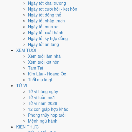
Thứ Năm
Ngày tốt khai trương
Ngày Âm
Ngày tốt cưới hỏi - kết hôn
Tháng 9 năm 2026
Ngày tốt động thổ
17
Ngày tốt nhập trạch
Tháng 8 âm năm 2026
Ngày tốt mua xe
7
Ngày tốt xuất hành
Tiết Bạch Lộ
Ngày tốt ký hợp đồng
Giờ
Ngày tốt an táng
Giáp Tý
XEM TUỔI
Ngày 7
Xem tuổi làm nhà
Giáp Ngọ
Xem tuổi kết hôn
Tháng 8
Tam Tai
Đinh Dậu
Kim Lâu - Hoang Ốc
Năm 2026
Tuổi mụ là gì
Bính Ngọ
TỬ VI
Tử vi hàng ngày
Ngày Giáp Ngọ có Trực
Thâu
(ngày thu hoạch, tích trữ) và gặp Sao
Tử vi tuần mới
Kim Quỹ hoàng đạo
. Điểm trung bình 7 việc chính
6.6/10
nên đây là
Tử vi năm 2026
Ngày Cát
, thuận lợi cho các việc quan trọng.
12 con giáp hợp khắc
Phong thủy hợp tuổi
Tuổi
Tuất, Dần, Mùi
hợp ngày; tuổi
Tý
nên thận trọng (Lục Xung).
Mệnh ngũ hành
Ngày 17/9/2026 tốt hay xấu cho
KIẾN THỨC