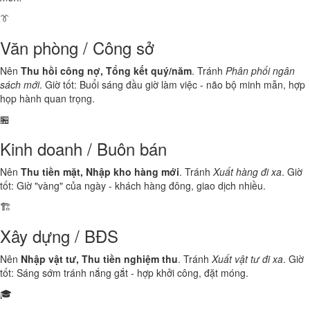
👔
Văn phòng / Công sở
Nên
Thu hồi công nợ, Tổng kết quý/năm
. Tránh
Phân phối ngân
sách mới
. Giờ tốt: Buổi sáng đầu giờ làm việc - não bộ minh mẫn, hợp
họp hành quan trọng.
🏪
Kinh doanh / Buôn bán
Nên
Thu tiền mặt, Nhập kho hàng mới
. Tránh
Xuất hàng đi xa
. Giờ
tốt: Giờ "vàng" của ngày - khách hàng đông, giao dịch nhiều.
🏗️
Xây dựng / BĐS
Nên
Nhập vật tư, Thu tiền nghiệm thu
. Tránh
Xuất vật tư đi xa
. Giờ
tốt: Sáng sớm tránh nắng gắt - hợp khởi công, đặt móng.
🎓