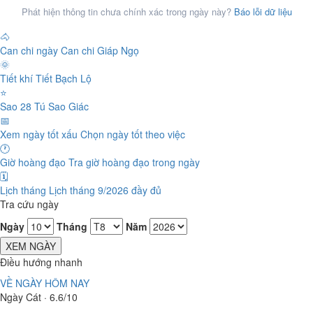
Phát hiện thông tin chưa chính xác trong ngày này?
Báo lỗi dữ liệu
🐴
Can chi ngày
Can chi Giáp Ngọ
🌞
Tiết khí
Tiết Bạch Lộ
⭐
Sao 28 Tú
Sao Giác
📅
Xem ngày tốt xấu
Chọn ngày tốt theo việc
🕐
Giờ hoàng đạo
Tra giờ hoàng đạo trong ngày
🗓️
Lịch tháng
Lịch tháng 9/2026 đầy đủ
Tra cứu ngày
Ngày
Tháng
Năm
XEM NGÀY
Điều hướng nhanh
VỀ NGÀY HÔM NAY
Ngày Cát · 6.6/10