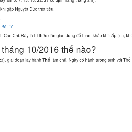
ày âm 3, 7, 13, 18, 22, 27 cố định hằng tháng âm).
khi gặp Nguyệt Đức triệt tiêu.
c
.
 Bát Tú
.
 Can Chi. Đây là tri thức dân gian dùng để tham khảo khi sắp lịch, kh
 tháng 10/2016 thế nào?
3), giai đoạn lấy hành
Thổ
làm chủ. Ngày có hành tương sinh với Thổ