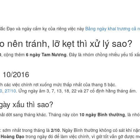
ắc Đạo và ngày cấm kỵ của riêng việc này
Bảng ngày khai trương cả 
nên tránh, lỡ kẹt thì xử lý sao?
0
, cộng thêm
6 ngày Tam Nương
. Đây là nhóm chồng nhiều yếu tố xấu
g 10/2016
nh các việc chính rơi xuống mức thấp nhất của thang 5 bậc.
0
,
27/10
. Ứng ngày âm 3, 7, 13, 18, 22 và 27 cố định hằng tháng âm.
gày xấu thì sao?
hải dời sang tháng khác. Tháng này còn
10 ngày Bình thường
, là nh
: sớm nhất trong tháng là
2/10
. Ngày Bình thường không có sát khí nặ
 Hoàng Đạo
trong ngày đó để làm việc chính, vì giờ tốt vẫn gỡ được 