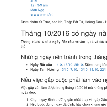
3/10
T2 · 3/9 âm
Mậu Ngọ
★★★☆☆ 6/10
Điểm chấm từ Trực, sao Nhị Thập Bát Tú, Hoàng Đạo - H
Tháng 10/2016 có ngày nào 
Tháng 10/2016 có
3 ngày Rất xấu
rơi vào
1, 13 và 25/1
thổ.
Những ngày nên tránh trong thán
Ngày Rất xấu
-
1/10
,
13/10
,
25/10
. Điểm trung bì
Ngày Tam Nương
-
3/10
,
7/10
,
13/10
,
18/10
,
22/1
Nếu việc gấp buộc phải làm vào n
Việc gấp vẫn làm được trong tháng 10/2016 mà không p
ngày đẹp.
Chọn ngày Bình thường gần nhất thay vì ngày Xấu
Nếu buộc đúng ngày đã định, hãy chọn khung
giờ