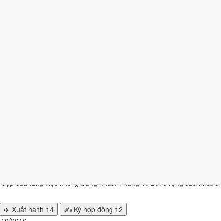
016 nhiều ngày tốt nhất?
i
2 ngày
từ mức Tốt trở lên. Kém nhất là
tuần 5 (24/10 - 30/10)
với
4 
n hiện tại
.
nhất
0/2016 để cưới hỏi, khai trương?
y đẹp của từng việc không trùng nhau. Tháng 10/2016 rộng cửa nhất 
✈️ Xuất hành
14
✍️ Ký hợp đồng
12
g 10/2016