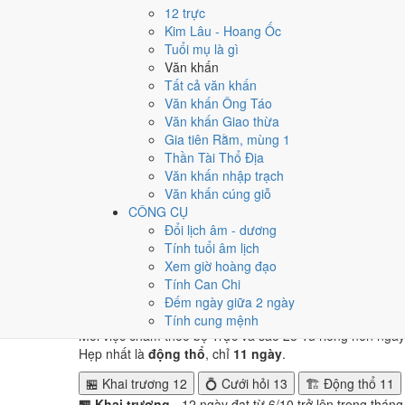
Tuần nào trong tháng 10/2
12 trực
Kim Lâu - Hoang Ốc
Ngày tốt tháng 10/2016 dồn về
tuần 4 (17/10 - 23/10)
vớ
Tuổi mụ là gì
4, né tuần 5.
Văn khấn
Tất cả văn khấn
Muốn xem sát hơn từng ngày trong một tuần, mở
lịch tuầ
Văn khấn Ông Táo
Văn khấn Giao thừa
Bảng thống kê ngày tốt xấu theo tuần
Gia tiên Rằm, mùng 1
Tuần
Ngày dương
Tốt
Xấu
Phân bố
Đánh giá
Thần Tài Thổ Địa
Tuần 1
1/10 - 2/10
0
1
⚠️ Cần thận trọng
Văn khấn nhập trạch
Tuần 2
3/10 - 9/10
1
2
⚠️ Cần thận trọng
Văn khấn cúng giỗ
Tuần 3
10/10 - 16/10
1
3
⚠️ Cần thận trọng
CÔNG CỤ
Tuần 4
17/10 - 23/10
2
4
✅ Tốt nhất tháng
Đổi lịch âm - dương
Tuần 5
24/10 - 30/10
2
4
⚠️ Nhiều ngày xấu 
Tính tuổi âm lịch
Tuần 6
31/10 - 31/10
0
1
⚠️ Cần thận trọng
Xem giờ hoàng đạo
Tính Can Chi
Ngày nào đẹp nhất tháng 1
Đếm ngày giữa 2 ngày
Tính cung mệnh
Mỗi việc chấm theo bộ Trực và sao 28 Tú riêng nên ngà
Hẹp nhất là
động thổ
, chỉ
11 ngày
.
🏪 Khai trương
12
💍 Cưới hỏi
13
🏗️ Động thổ
11
🏪 Khai trương
- 12 ngày đạt từ 6/10 trở lên trong thán