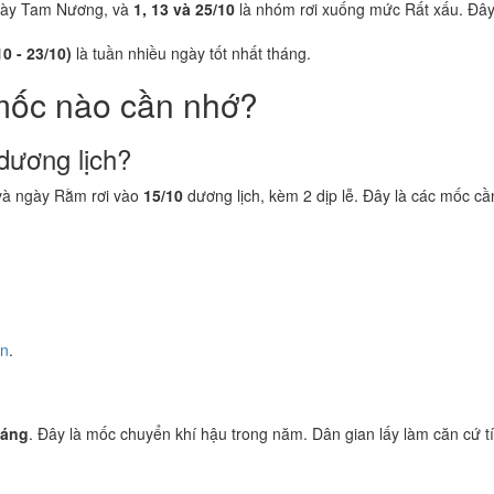
gày Tam Nương, và
1, 13 và 25/10
là nhóm rơi xuống mức Rất xấu. Đây 
10 - 23/10)
là tuần nhiều ngày tốt nhất tháng.
mốc nào cần nhớ?
dương lịch?
à ngày Rằm rơi vào
15/10
dương lịch, kèm 2 dịp lễ. Đây là các mốc cầ
ền
.
iáng
. Đây là mốc chuyển khí hậu trong năm. Dân gian lấy làm căn cứ tí