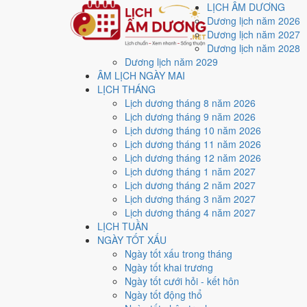
LỊCH ÂM DƯƠNG
Dương lịch năm 2026
Dương lịch năm 2027
Dương lịch năm 2028
Dương lịch năm 2029
Trang chủ
ÂM LỊCH NGÀY MAI
Lịch năm 2016
LỊCH THÁNG
Tháng 10/2016
Lịch dương tháng 8 năm 2026
Lịch âm dương tháng 
Lịch dương tháng 9 năm 2026
Lịch dương tháng 10 năm 2026
Lịch dương tháng 11 năm 2026
Tháng 10/2016 ứng với tháng 9 và 10 âm lịch năm Bính
Lịch dương tháng 12 năm 2026
Lịch dương tháng 1 năm 2027
Tháng 10/2016 có
31 ngày
, gồm 30 ngày thuộc tháng 9
Lịch dương tháng 2 năm 2027
Thang 5 bậc dùng chung với trang chi tiết từng ngày cho
Lịch dương tháng 3 năm 2027
Lịch dương tháng 4 năm 2027
Xét theo từng việc,
xuất hành
rộng cửa nhất với
14 ngà
LỊCH TUẦN
3
NGÀY TỐT XẤU
Ngày rất tốt
Ngày tốt xấu trong tháng
3
Ngày tốt khai trương
Ngày tốt
Ngày tốt cưới hỏi - kết hôn
15
Ngày tốt động thổ
Ngày xấu