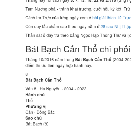
Tháng này rơi vào ngày
3, 7, 13, 18, 22 và 27/10
(ứng ng
Tam Nương phá - tránh khai trương, cưới hỏi, ký kết. Trừ 
Cách tra Trực của từng ngày xem ở
bài giải thích 12 Trự
Còn quy tắc chấm sao theo ngày nằm ở
28 sao Nhị Thập
Thần sát ở đây tra theo bảng Ngọc Hạp Thông Thư và lịch
Bát Bạch Cấn Thổ chi phối
Tháng 10/2016 nằm trong
Bát Bạch Cấn Thổ
(2004-202
điểm thì ưu tiên ngày hợp hành này.
8
Bát Bạch Cấn Thổ
Vận 8 · Hạ Nguyên · 2004 - 2023
Hành chủ
Thổ
Phương vị
Cấn · Đông Bắc
Sao chủ
Bát Bạch (8)