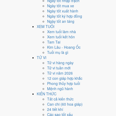
Ngày tốt nhập trạch
3
Ngày tốt mua xe
Ngày quý hiếm
Ngày tốt xuất hành
Ngày tốt ký hợp đồng
Lịch âm dương tháng 10/201
Ngày tốt an táng
XEM TUỔI
Tháng
Năm
Xem tuổi làm nhà
XEM
Xem tuổi kết hôn
Lưới lịch dưới đây trải đủ
31 ngày
của tháng 10/2016. Mỗ
Tam Tai
mức Xấu trở xuống
.
Kim Lâu - Hoang Ốc
T2
T3
Tuổi mụ là gì
TỬ VI
26
26/8
Tân Hợi
27
27/8
Nhâm Tý
Tử vi hàng ngày
Tử vi tuần mới
3
3/9
Mậu Ngọ
Hắc
4
4/9
Kỷ Mùi
Hắc
Tử vi năm 2026
★
11
11/9
Bính Dần
Thiên
12 con giáp hợp khắc
10
10/9
Ất Sửu
Hắc
Đức
Phong thủy hợp tuổi
17
17/9
Nhâm Thân
Mệnh ngũ hành
18
18/9
Quý Dậu
Hoàng
Hoàng
KIẾN THỨC
24
24/9
Kỷ Mão
Hắc
25
25/9
Canh Thìn
Hoàng
Tất cả kiến thức
31
1/10
Bính Tuất
Mùng 1
1
2/10
Đinh Hợi
Can chi (60 hoa giáp)
Rất tốt
Tốt
Bình thường
Xấu
Rất xấu
★ Thiên Đức · ✨ Th
24 tiết khí
Các sao tốt xấu