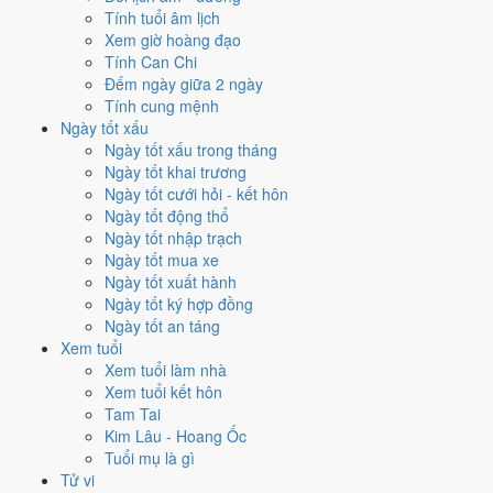
Ngày nào đẹp nhất tháng 5/2016
Tính tuổi âm lịch
Xem giờ hoàng đạo
để cưới hỏi, khai trương?
Tính Can Chi
Đếm ngày giữa 2 ngày
Mỗi việc chấm theo bộ Trực và sao 28 Tú riêng nên ngày đẹp của
Tính cung mệnh
từng việc không trùng nhau. Tháng 5/2016 rộng cửa nhất cho
ký hợp
Ngày tốt xấu
đồng
với
14 ngày
đạt từ 6/10, cao nhất là
2/5
. Hẹp nhất là
khai
Ngày tốt xấu trong tháng
trương
, chỉ
12 ngày
.
Ngày tốt khai trương
Ngày tốt cưới hỏi - kết hôn
🏪 Khai trương
12
💍 Cưới hỏi
13
🏗️ Động thổ
13
Ngày tốt động thổ
✈️ Xuất hành
13
✍️ Ký hợp đồng
14
Ngày tốt nhập trạch
🏪 Khai trương
- 12 ngày đạt từ 6/10 trở lên trong tháng 5/2016
Ngày tốt mua xe
Ngày tốt xuất hành
1
Ngày tốt ký hợp đồng
25/5
Ngày tốt an táng
T4 · 19/4 âm
Xem tuổi
Đinh Mùi
Xem tuổi làm nhà
★★★★★ 10/10
Xem tuổi kết hôn
2
Tam Tai
7/5
Kim Lâu - Hoang Ốc
T7 · 1/4 âm
Tuổi mụ là gì
Kỷ Sửu
Tử vi
★★★★★ 9/10