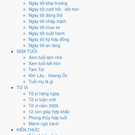
Ngày tốt khai trương
nhất rơi vào
2, 7, 19, 25 và 31/5
.
Ngày tốt cưới hỏi - kết hôn
Xét theo từng việc,
ký hợp đồng
rộng cửa nhất với
14 ngày
đạt từ
Ngày tốt động thổ
6/10.
Khai trương
hẹp nhất, chỉ
12 ngày
. Việc nào kén ngày thì nên
Ngày tốt nhập trạch
chốt lịch sớm.
Ngày tốt mua xe
Ngày tốt xuất hành
5
Ngày tốt ký hợp đồng
Ngày rất tốt
Ngày tốt an táng
2
XEM TUỔI
Ngày tốt
Xem tuổi làm nhà
14
Xem tuổi kết hôn
Ngày xấu
Tam Tai
6
Kim Lâu - Hoang Ốc
Ngày quý hiếm
Tuổi mụ là gì
Lịch âm dương tháng 5/2016 chi
TỬ VI
Tử vi hàng ngày
tiết từng ngày
Tử vi tuần mới
Tử vi năm 2026
12 con giáp hợp khắc
Tháng
Năm
XEM
Phong thủy hợp tuổi
Lưới lịch dưới đây trải đủ
31 ngày
của tháng 5/2016. Mỗi ô ghi ngày
Mệnh ngũ hành
dương, ngày âm và can chi ngày, tô màu theo 5 mức. Tháng này có
7
KIẾN THỨC
ngày từ mức Tốt trở lên
và
14 ngày từ mức Xấu trở xuống
.