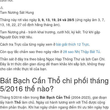
cưới hỏi.
⚠️
Tam Nương Sát
Hung
Tháng này rơi vào ngày
3, 9, 13, 19, 24 và 28/5
(ứng ngày âm 3, 7,
13, 18, 22, 27 cố định hằng tháng âm).
Tam Nương phá - tránh khai trương, cưới hỏi, ký kết. Trừ khi gặp
Nguyệt Đức triệt tiêu.
Cách tra Trực của từng ngày xem ở
bài giải thích 12 Trực
.
Còn quy tắc chấm sao theo ngày nằm ở
28 sao Nhị Thập Bát Tú
.
Thần sát ở đây tra theo bảng Ngọc Hạp Thông Thư và lịch Can Chi.
Đây là tri thức dân gian dùng để tham khảo khi sắp lịch, không thay
cho cân nhắc thực tế của bạn.
Bát Bạch Cấn Thổ chi phối tháng
5/2016 thế nào?
Tháng 5/2016 nằm trong
Bát Bạch Cấn Thổ
(2004-2023), giai đoạn
lấy hành
Thổ
làm chủ. Ngày có hành tương sinh với Thổ được cộng
thêm phần thuận. Khi hai ngày chấm ngang điểm thì ưu tiên ngày hợp