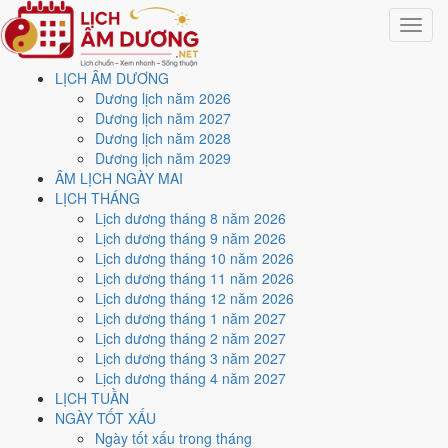
Toggle
navigat
LỊCH ÂM DƯƠNG
Trang chủ
Dương lịch năm 2026
Lịch năm 2016
Dương lịch năm 2027
Tháng 5/2016
Dương lịch năm 2028
Dương lịch năm 2029
Lịch âm dương tháng 5
ÂM LỊCH NGÀY MAI
LỊCH THÁNG
năm 2016 - Tháng Nhâm
Lịch dương tháng 8 năm 2026
Lịch dương tháng 9 năm 2026
Thìn
Lịch dương tháng 10 năm 2026
Lịch dương tháng 11 năm 2026
Lịch dương tháng 12 năm 2026
Tháng 5/2016 ứng với tháng 3 và 4 âm lịch năm Bính Thân. Tháng
Lịch dương tháng 1 năm 2027
này có
7 ngày từ mức Tốt trở lên
và
14 ngày nên tránh
, đẹp nhất là
Lịch dương tháng 2 năm 2027
2, 7 và 19/5
. Rằm rơi vào
21/5
.
Lịch dương tháng 3 năm 2027
Tháng 5/2016 có
31 ngày
, gồm 6 ngày thuộc tháng 3 âm và 25 ngày
Lịch dương tháng 4 năm 2027
thuộc tháng 4 âm. Tháng âm đầu tiên là
Nhâm Thìn
, năm Bính Thân.
LỊCH TUẦN
NGÀY TỐT XẤU
Thang 5 bậc dùng chung với trang chi tiết từng ngày cho ra
5 ngày
Ngày tốt xấu trong tháng
Rất tốt
và
2 ngày Tốt
. Đối lại là
14 ngày Xấu trở xuống
. Nhóm đẹp