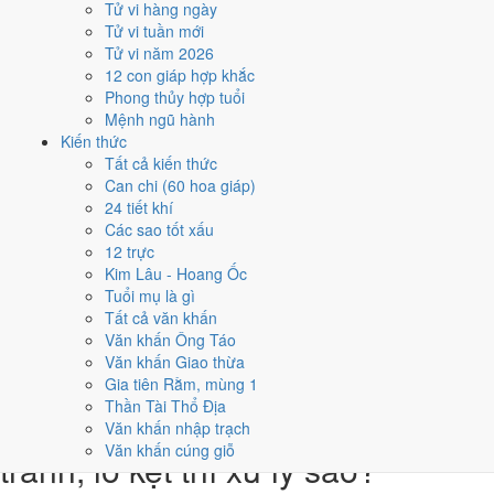
Tử vi hàng ngày
3
Tử vi tuần mới
19/5
Tử vi năm 2026
T5 · 13/4 âm
12 con giáp hợp khắc
Tân Sửu
Phong thủy hợp tuổi
★★★★★ 9/10
Mệnh ngũ hành
4
Kiến thức
31/5
Tất cả kiến thức
T3 · 25/4 âm
Can chi (60 hoa giáp)
Quý Sửu
24 tiết khí
★★★★★ 9/10
Các sao tốt xấu
5
12 trực
2/5
Kim Lâu - Hoang Ốc
T2 · 26/3 âm
Tuổi mụ là gì
Giáp Thân
Tất cả văn khấn
★★★★☆ 8/10
Văn khấn Ông Táo
Điểm chấm từ Trực, sao Nhị Thập Bát Tú, Hoàng Đạo - Hắc Đạo và
Văn khấn Giao thừa
ngày cấm kỵ của riêng việc này
Bảng ngày khai trương cả năm
Gia tiên Rằm, mùng 1
Thần Tài Thổ Địa
Tháng 5/2016 có ngày nào nên
Văn khấn nhập trạch
Văn khấn cúng giỗ
tránh, lỡ kẹt thì xử lý sao?