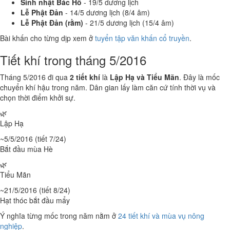
Sinh nhật Bác Hồ
- 19/5 dương lịch
Lễ Phật Đản
- 14/5 dương lịch (8/4 âm)
Lễ Phật Đản (rằm)
- 21/5 dương lịch (15/4 âm)
Bài khấn cho từng dịp xem ở
tuyển tập văn khấn cổ truyền
.
Tiết khí trong tháng 5/2016
Tháng 5/2016 đi qua
2 tiết khí
là
Lập Hạ và Tiểu Mãn
. Đây là mốc
chuyển khí hậu trong năm. Dân gian lấy làm căn cứ tính thời vụ và
chọn thời điểm khởi sự.
🌿
Lập Hạ
~5/5/2016 (tiết 7/24)
Bắt đầu mùa Hè
🌿
Tiểu Mãn
~21/5/2016 (tiết 8/24)
Hạt thóc bắt đầu mẩy
Ý nghĩa từng mốc trong năm nằm ở
24 tiết khí và mùa vụ nông
nghiệp
.