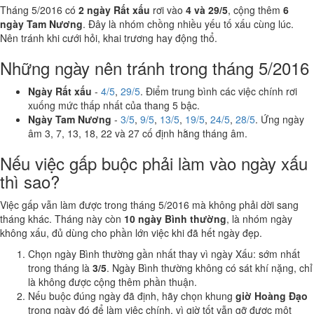
Tháng 5/2016 có
2 ngày Rất xấu
rơi vào
4 và 29/5
, cộng thêm
6
ngày Tam Nương
. Đây là nhóm chồng nhiều yếu tố xấu cùng lúc.
Nên tránh khi cưới hỏi, khai trương hay động thổ.
Những ngày nên tránh trong tháng 5/2016
Ngày Rất xấu
-
4/5
,
29/5
. Điểm trung bình các việc chính rơi
xuống mức thấp nhất của thang 5 bậc.
Ngày Tam Nương
-
3/5
,
9/5
,
13/5
,
19/5
,
24/5
,
28/5
. Ứng ngày
âm 3, 7, 13, 18, 22 và 27 cố định hằng tháng âm.
Nếu việc gấp buộc phải làm vào ngày xấu
thì sao?
Việc gấp vẫn làm được trong tháng 5/2016 mà không phải dời sang
tháng khác. Tháng này còn
10 ngày Bình thường
, là nhóm ngày
không xấu, đủ dùng cho phần lớn việc khi đã hết ngày đẹp.
Chọn ngày Bình thường gần nhất thay vì ngày Xấu: sớm nhất
trong tháng là
3/5
. Ngày Bình thường không có sát khí nặng, chỉ
là không được cộng thêm phần thuận.
Nếu buộc đúng ngày đã định, hãy chọn khung
giờ Hoàng Đạo
trong ngày đó để làm việc chính, vì giờ tốt vẫn gỡ được một