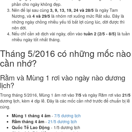
phần cho ngày không đẹp.
Nên để lại sau cùng
3, 9, 13, 19, 24 và 28/5
là ngày Tam
Nương, và
4 và 29/5
là nhóm rơi xuống mức Rất xấu. Đây là
những ngày chồng nhiều yếu tố bất lợi cùng lúc, dời được thì
nên dời.
Nếu chỉ cần xê dịch vài ngày, dồn vào
tuần 2 (2/5 - 8/5)
là tuần
nhiều ngày tốt nhất tháng.
Tháng 5/2016 có những mốc nào
cần nhớ?
Rằm và Mùng 1 rơi vào ngày nào dương
lịch?
Trong tháng 5/2016, Mùng 1 âm rơi vào
7/5
và ngày Rằm rơi vào
21/5
dương lịch, kèm 4 dịp lễ. Đây là các mốc cần nhớ trước để chuẩn bị lễ
cúng.
Mùng 1 tháng 4 âm
-
7/5 dương lịch
Rằm tháng 4 âm
-
21/5 dương lịch
Quốc Tế Lao Động
- 1/5 dương lịch