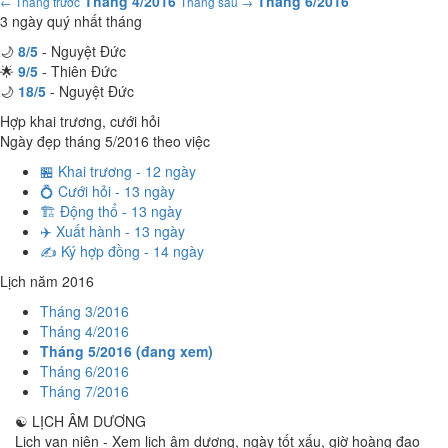
Tháng 4/2016
Tháng 6/2016
← Tháng trước
Tháng sau →
3 ngày quý nhất tháng
🌙
8/5
- Nguyệt Đức
🌟
9/5
- Thiên Đức
🌙
18/5
- Nguyệt Đức
Hợp khai trương, cưới hỏi
Ngày đẹp tháng 5/2016 theo việc
🏪 Khai trương - 12 ngày
💍 Cưới hỏi - 13 ngày
🏗️ Động thổ - 13 ngày
✈️ Xuất hành - 13 ngày
✍️ Ký hợp đồng - 14 ngày
Lịch năm 2016
Tháng 3/2016
Tháng 4/2016
Tháng 5/2016 (đang xem)
Tháng 6/2016
Tháng 7/2016
☯
LỊCH ÂM DƯƠNG
Lịch vạn niên - Xem lịch âm dương, ngày tốt xấu, giờ hoàng đạo