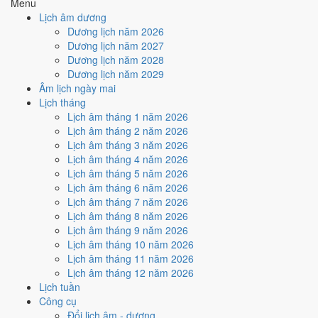
Giáp Dần
Mão
Đinh Tỵ
Ngọ
Menu
Hắc
Hoàng
Thìn
Lịch âm dương
Rất tốt
Tốt
Bình thường
Xấu
Rất xấu
★ Thiên Đức · ✨ Thiên Xá (quý
Dương lịch năm 2026
hiếm)
Dương lịch năm 2027
Dương lịch năm 2028
Tuần nào trong tháng 5/2016
Dương lịch năm 2029
nhiều ngày tốt nhất?
Âm lịch ngày mai
Lịch tháng
Lịch âm tháng 1 năm 2026
Ngày tốt tháng 5/2016 dồn về
tuần 2 (2/5 - 8/5)
với
2 ngày
từ mức Tốt
Lịch âm tháng 2 năm 2026
trở lên. Kém nhất là
tuần 4 (16/5 - 22/5)
với
4 ngày xấu
. Lịch còn xê
Lịch âm tháng 3 năm 2026
dịch được thì đặt việc lớn vào tuần 2, né tuần 4.
Lịch âm tháng 4 năm 2026
Muốn xem sát hơn từng ngày trong một tuần, mở
lịch tuần hiện tại
.
Lịch âm tháng 5 năm 2026
Lịch âm tháng 6 năm 2026
Bảng thống kê ngày tốt xấu theo tuần
Lịch âm tháng 7 năm 2026
Lịch âm tháng 8 năm 2026
Tuần
Ngày dương
Tốt
Xấu
Phân bố
Đánh giá
Lịch âm tháng 9 năm 2026
Tuần 1
1/5 - 1/5
0
1
⚠️ Cần thận trọng
Lịch âm tháng 10 năm 2026
Tuần 2
2/5 - 8/5
2
2
✅ Tốt nhất tháng
Lịch âm tháng 11 năm 2026
Tuần 3
9/5 - 15/5
2
3
⚠️ Cần thận trọng
Lịch âm tháng 12 năm 2026
Tuần 4
16/5 - 22/5
1
4
⚠️ Nhiều ngày xấu nhất
Lịch tuần
Tuần 5
23/5 - 29/5
1
3
⚠️ Cần thận trọng
Công cụ
Tuần 6
30/5 - 31/5
1
1
➖ Cân bằng
Đổi lịch âm - dương