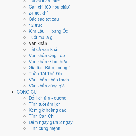
Tất cả kiến thức
T2
T3
T4
T5
T6
T7
CN
Can chi (60 hoa giáp)
26
20/3
1
25/3
24 tiết khí
25
19/3
27
21/3
28
22/3
29
23/3
30
24/3
Mậu
Quý Mùi
Các sao tốt xấu
Đinh Sửu
Kỷ Mão
Canh Thìn
Tân Tỵ
Nhâm Ngọ
Dần
Hắc
12 trực
2
26/3
8
2/4
Kim Lâu - Hoang Ốc
3
27/3
Ất
4
28/3
5
29/3
6
30/3
7
1/4
Kỷ
Giáp
Canh Dần
Tuổi mụ là gì
Dậu
Bính Tuất
Đinh Hợi
Mậu Tý
Sửu
Mùng
Thân
Nguyệt
Văn khấn
Hoàng
Hắc
Hoàng
Hắc
1
Hoàng
Đức
Tất cả văn khấn
★
9
3/4
10
4/4
Văn khấn Ông Táo
11
5/4
12
6/4
13
7/4
14
8/4
15
9/4
Tân Mão
Nhâm
Văn khấn Giao thừa
Quý Tỵ
Giáp Ngọ
Ất Mùi
Bính Thân
Đinh Dậu
Thiên
Thìn
Gia tiên Rằm, mùng 1
Hắc
Hoàng
Hoàng
Hắc
Hắc
Đức
Hoàng
Thần Tài Thổ Địa
18
12/4
20
14/4
Văn khấn nhập trạch
16
10/4
17
11/4
★
19
13/4
21
15/4
22
16/4
Canh Tý
Nhâm
Văn khấn cúng giỗ
Mậu Tuất
Kỷ Hợi
Tân Sửu
Quý Mão
Giáp Thìn
Nguyệt
Dần
CÔNG CỤ
Hoàng
Hoàng
Thiên Đức
Rằm
Hoàng
Đức
Hắc
Đổi lịch âm - dương
24
18/4
28
22/4
Tính tuổi âm lịch
25
19/4
26
20/4
27
21/4
★
29
23/4
23
17/4
Bính
Canh Tuất
Xem giờ hoàng đạo
Đinh Mùi
Mậu Thân
Kỷ Dậu
Tân Hợi
Ất Tỵ
Hắc
Ngọ
Nguyệt
Tính Can Chi
Hoàng
Hắc
Hắc
Thiên Đức
Hoàng
Đức
Đếm ngày giữa 2 ngày
30
24/4
31
25/4
3
28/4
Tính cung mệnh
1
26/4
2
27/4
Ất
4
29/4
5
1/5
Mậu
Nhâm Tý
Quý Sửu
Bính