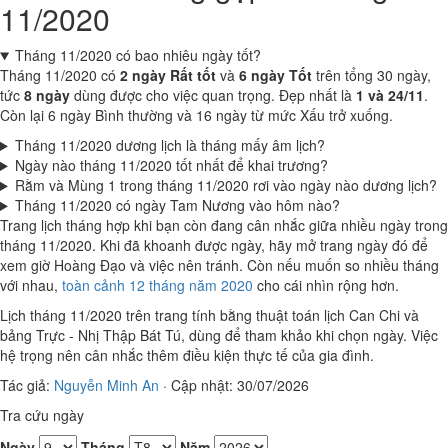
11/2020
Tháng 11/2020 có bao nhiêu ngày tốt?
Tháng 11/2020 có
2 ngày Rất tốt
và
6 ngày Tốt
trên tổng 30 ngày,
tức
8 ngày
dùng được cho việc quan trọng. Đẹp nhất là
1 và 24/11
.
Còn lại 6 ngày Bình thường và 16 ngày từ mức Xấu trở xuống.
Tháng 11/2020 dương lịch là tháng mấy âm lịch?
Ngày nào tháng 11/2020 tốt nhất để khai trương?
Rằm và Mùng 1 trong tháng 11/2020 rơi vào ngày nào dương lịch?
Tháng 11/2020 có ngày Tam Nương vào hôm nào?
Trang lịch tháng hợp khi bạn còn đang cân nhắc giữa nhiều ngày trong
tháng 11/2020. Khi đã khoanh được ngày, hãy mở trang ngày đó để
xem giờ Hoàng Đạo và việc nên tránh. Còn nếu muốn so nhiều tháng
với nhau,
toàn cảnh 12 tháng năm 2020
cho cái nhìn rộng hơn.
Lịch tháng 11/2020 trên trang tính bằng thuật toán lịch Can Chi và
bảng Trực - Nhị Thập Bát Tú, dùng để tham khảo khi chọn ngày. Việc
hệ trọng nên cân nhắc thêm điều kiện thực tế của gia đình.
Tác giả:
Nguyễn Minh An
·
Cập nhật: 30/07/2026
Tra cứu ngày
Ngày
Tháng
Năm