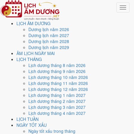
Toggle
navigat
LỊCH ÂM DƯƠNG
Trang chủ
Dương lịch năm 2026
Lịch năm 2020
Dương lịch năm 2027
Tháng 11/2020
Dương lịch năm 2028
Dương lịch năm 2029
Lịch âm dương tháng 11
ÂM LỊCH NGÀY MAI
LỊCH THÁNG
năm 2020 - Tháng Bính
Lịch dương tháng 8 năm 2026
Lịch dương tháng 9 năm 2026
Tuất
Lịch dương tháng 10 năm 2026
Lịch dương tháng 11 năm 2026
Lịch dương tháng 12 năm 2026
Tháng 11/2020 ứng với tháng 9 và 10 âm lịch năm Canh Tý. Tháng
Lịch dương tháng 1 năm 2027
này có
8 ngày từ mức Tốt trở lên
và
16 ngày nên tránh
, đẹp nhất là
Lịch dương tháng 2 năm 2027
1 và 24/11
. Rằm rơi vào
29/11
.
Lịch dương tháng 3 năm 2027
Tháng 11/2020 có
30 ngày
, gồm 14 ngày thuộc tháng 9 âm và 16
Lịch dương tháng 4 năm 2027
ngày thuộc tháng 10 âm. Tháng âm đầu tiên là
Bính Tuất
, năm Canh
LỊCH TUẦN
Tý.
NGÀY TỐT XẤU
Ngày tốt xấu trong tháng
Thang 5 bậc dùng chung với trang chi tiết từng ngày cho ra
2 ngày