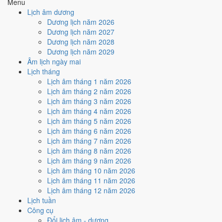
Đức
Đức
Menu
Hắc
Lịch âm dương
30
16/10
3
19/10
5
21/10
1
17/10
2
18/10
4
20/10
6
22/10
Dương lịch năm 2026
Đinh Sửu
Canh
Nhâm
Mậu Dần
Kỷ Mão
Tân Tỵ
Quý Mùi
Dương lịch năm 2027
Hoàng
Thìn
Ngọ
Dương lịch năm 2028
Rất tốt
Tốt
Bình thường
Xấu
Rất xấu
★ Thiên Đức · ✨ Thiên Xá (quý
Dương lịch năm 2029
hiếm)
Âm lịch ngày mai
Lịch tháng
Tuần nào trong tháng 11/2020
Lịch âm tháng 1 năm 2026
nhiều ngày tốt nhất?
Lịch âm tháng 2 năm 2026
Lịch âm tháng 3 năm 2026
Lịch âm tháng 4 năm 2026
Ngày tốt tháng 11/2020 dồn về
tuần 2 (2/11 - 8/11)
với
2 ngày
từ mức
Lịch âm tháng 5 năm 2026
Tốt trở lên. Kém nhất là
tuần 3 (9/11 - 15/11)
với
5 ngày xấu
. Lịch
Lịch âm tháng 6 năm 2026
còn xê dịch được thì đặt việc lớn vào tuần 2, né tuần 3.
Lịch âm tháng 7 năm 2026
Muốn xem sát hơn từng ngày trong một tuần, mở
lịch tuần hiện tại
.
Lịch âm tháng 8 năm 2026
Lịch âm tháng 9 năm 2026
Bảng thống kê ngày tốt xấu theo tuần
Lịch âm tháng 10 năm 2026
Lịch âm tháng 11 năm 2026
Tuần
Ngày dương
Tốt
Xấu
Phân bố
Đánh giá
Lịch âm tháng 12 năm 2026
Tuần 1
1/11 - 1/11
1
0
✅ Tốt
Lịch tuần
Tuần 2
2/11 - 8/11
2
4
✅ Tốt nhất tháng
Công cụ
Tuần 3
9/11 - 15/11
1
5
⚠️ Nhiều ngày xấu nhất
Đổi lịch âm - dương
Tuần 4
16/11 - 22/11
2
4
⚠️ Cần thận trọng