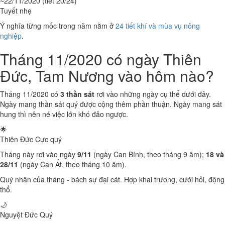
~22/11/2020 (tiết 20/24)
Tuyết nhẹ
Ý nghĩa từng mốc trong năm nằm ở
24 tiết khí và mùa vụ nông
nghiệp
.
Tháng 11/2020 có ngày Thiên
Đức, Tam Nương vào hôm nào?
Tháng 11/2020 có
3 thần sát
rơi vào những ngày cụ thể dưới đây.
Ngày mang thần sát quý được cộng thêm phần thuận. Ngày mang sát
hung thì nên né việc lớn khó đảo ngược.
🌟
Thiên Đức
Cực quý
Tháng này rơi vào ngày
9/11
(ngày Can Bính, theo tháng 9 âm);
18 và
28/11
(ngày Can Ất, theo tháng 10 âm).
Quý nhân của tháng - bách sự đại cát. Hợp khai trương, cưới hỏi, động
thổ.
🌙
Nguyệt Đức
Quý