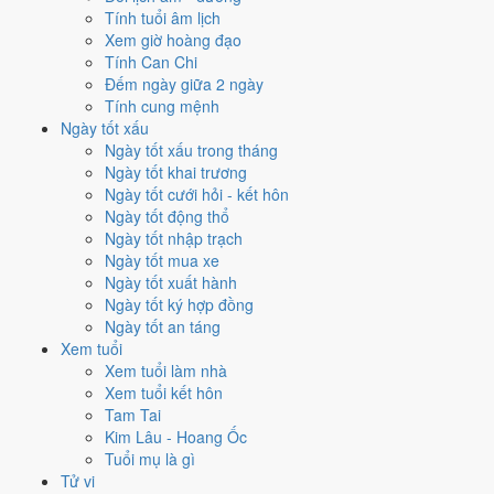
Tính tuổi âm lịch
Tuần 5
23/11 - 29/11
1
3
⚠️ Cần thận trọng
Xem giờ hoàng đạo
Tuần 6
30/11 - 30/11
1
0
✅ Tốt
Tính Can Chi
Ngày nào đẹp nhất tháng
Đếm ngày giữa 2 ngày
Tính cung mệnh
11/2020 để cưới hỏi, khai
Ngày tốt xấu
Ngày tốt xấu trong tháng
trương?
Ngày tốt khai trương
Ngày tốt cưới hỏi - kết hôn
Mỗi việc chấm theo bộ Trực và sao 28 Tú riêng nên ngày đẹp của
Ngày tốt động thổ
từng việc không trùng nhau. Tháng 11/2020 rộng cửa nhất cho
khai
Ngày tốt nhập trạch
trương
với
14 ngày
đạt từ 6/10, cao nhất là
24/11
. Hẹp nhất là
cưới
Ngày tốt mua xe
hỏi
, chỉ
10 ngày
.
Ngày tốt xuất hành
Ngày tốt ký hợp đồng
🏪 Khai trương
14
💍 Cưới hỏi
10
🏗️ Động thổ
13
Ngày tốt an táng
✈️ Xuất hành
14
✍️ Ký hợp đồng
12
Xem tuổi
🏪 Khai trương
- 14 ngày đạt từ 6/10 trở lên trong tháng 11/2020
Xem tuổi làm nhà
Xem tuổi kết hôn
1
Tam Tai
24/11
Kim Lâu - Hoang Ốc
T3 · 10/10 âm
Tuổi mụ là gì
Tân Mùi
Tử vi
★★★★★ 10/10