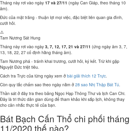
Tháng này rơi vào ngày
17 và 27/11
(ngày Can Giáp, theo tháng 10
âm).
Đức của mặt trăng - thuận lợi mọi việc, đặc biệt liên quan gia đình,
cưới hỏi.
⚠️
Tam Nương Sát
Hung
Tháng này rơi vào ngày
3, 7, 12, 17, 21 và 27/11
(ứng ngày âm 3, 7,
13, 18, 22, 27 cố định hằng tháng âm).
Tam Nương phá - tránh khai trương, cưới hỏi, ký kết. Trừ khi gặp
Nguyệt Đức triệt tiêu.
Cách tra Trực của từng ngày xem ở
bài giải thích 12 Trực
.
Còn quy tắc chấm sao theo ngày nằm ở
28 sao Nhị Thập Bát Tú
.
Thần sát ở đây tra theo bảng Ngọc Hạp Thông Thư và lịch Can Chi.
Đây là tri thức dân gian dùng để tham khảo khi sắp lịch, không thay
cho cân nhắc thực tế của bạn.
Bát Bạch Cấn Thổ chi phối tháng
11/2020 thế nào?