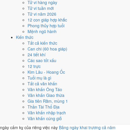
Tử vi hàng ngày
2
Tử vi tuần mới
1/11
Tử vi năm 2026
CN · 16/9 âm
12 con giáp hợp khắc
Mậu Thân
Phong thủy hợp tuổi
★★★★★ 9/10
Mệnh ngũ hành
3
Kiến thức
18/11
Tất cả kiến thức
T4 · 4/10 âm
Can chi (60 hoa giáp)
Ất Sửu
24 tiết khí
★★★★★ 9/10
Các sao tốt xấu
4
12 trực
13/11
Kim Lâu - Hoang Ốc
T6 · 28/9 âm
Tuổi mụ là gì
Canh Thân
Tất cả văn khấn
★★★★☆ 8/10
Văn khấn Ông Táo
5
Văn khấn Giao thừa
16/11
Gia tiên Rằm, mùng 1
T2 · 2/10 âm
Thần Tài Thổ Địa
Quý Hợi
Văn khấn nhập trạch
★★★★☆ 8/10
Văn khấn cúng giỗ
Điểm chấm từ Trực, sao Nhị Thập Bát Tú, Hoàng Đạo - Hắc Đạo và
ngày cấm kỵ của riêng việc này
Bảng ngày khai trương cả năm