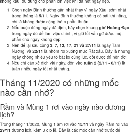
không xấu, đủ dùng cho phần lớn việc khi đã hết ngày đẹp.
Chọn ngày Bình thường gần nhất thay vì ngày Xấu: sớm nhất
trong tháng là
5/11
. Ngày Bình thường không có sát khí nặng,
chỉ là không được cộng thêm phần thuận.
Nếu buộc đúng ngày đã định, hãy chọn khung
giờ Hoàng Đạo
trong ngày đó để làm việc chính, vì giờ tốt vẫn gỡ được một
phần cho ngày không đẹp.
Nên để lại sau cùng
3, 7, 12, 17, 21 và 27/11
là ngày Tam
Nương, và
22/11
là nhóm rơi xuống mức Rất xấu. Đây là những
ngày chồng nhiều yếu tố bất lợi cùng lúc, dời được thì nên dời.
Nếu chỉ cần xê dịch vài ngày, dồn vào
tuần 2 (2/11 - 8/11)
là
tuần nhiều ngày tốt nhất tháng.
Tháng 11/2020 có những mốc
nào cần nhớ?
Rằm và Mùng 1 rơi vào ngày nào dương
lịch?
Trong tháng 11/2020, Mùng 1 âm rơi vào
15/11
và ngày Rằm rơi vào
29/11
dương lịch, kèm 3 dịp lễ. Đây là các mốc cần nhớ trước để