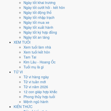
Ngày tốt khai trương
Rất tốt
và
6 ngày Tốt
. Đối lại là
16 ngày Xấu trở xuống
. Nhóm đẹp
Ngày tốt cưới hỏi - kết hôn
nhất rơi vào
1 và 24/11
.
Ngày tốt động thổ
Xét theo từng việc,
khai trương
rộng cửa nhất với
14 ngày
đạt từ
Ngày tốt nhập trạch
6/10.
Cưới hỏi
hẹp nhất, chỉ
10 ngày
. Việc nào kén ngày thì nên chốt
Ngày tốt mua xe
lịch sớm.
Ngày tốt xuất hành
Ngày tốt ký hợp đồng
2
Ngày tốt an táng
Ngày rất tốt
XEM TUỔI
6
Xem tuổi làm nhà
Ngày tốt
Xem tuổi kết hôn
16
Tam Tai
Ngày xấu
Kim Lâu - Hoang Ốc
5
Tuổi mụ là gì
Ngày quý hiếm
TỬ VI
Lịch âm dương tháng 11/2020
Tử vi hàng ngày
Tử vi tuần mới
chi tiết từng ngày
Tử vi năm 2026
12 con giáp hợp khắc
Phong thủy hợp tuổi
Tháng
Năm
XEM
Mệnh ngũ hành
Lưới lịch dưới đây trải đủ
30 ngày
của tháng 11/2020. Mỗi ô ghi ngày
KIẾN THỨC
dương, ngày âm và can chi ngày, tô màu theo 5 mức. Tháng này có
8