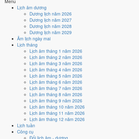
Menu
hiếm)
Lịch âm dương
Dương lịch năm 2026
Tuần nào trong tháng 8/2020
Dương lịch năm 2027
nhiều ngày tốt nhất?
Dương lịch năm 2028
Dương lịch năm 2029
Âm lịch ngày mai
Ngày tốt tháng 8/2020 dồn về
tuần 5 (24/8 - 30/8)
với
4 ngày
từ mức
Lịch tháng
Tốt trở lên. Kém nhất là
tuần 2 (3/8 - 9/8)
với
3 ngày xấu
. Lịch còn xê
Lịch âm tháng 1 năm 2026
dịch được thì đặt việc lớn vào tuần 5, né tuần 2.
Lịch âm tháng 2 năm 2026
Muốn xem sát hơn từng ngày trong một tuần, mở
lịch tuần hiện tại
.
Lịch âm tháng 3 năm 2026
Lịch âm tháng 4 năm 2026
Bảng thống kê ngày tốt xấu theo tuần
Lịch âm tháng 5 năm 2026
Lịch âm tháng 6 năm 2026
Tuần
Ngày dương
Tốt
Xấu
Phân bố
Đánh giá
Lịch âm tháng 7 năm 2026
Tuần 1
1/8 - 2/8
0
2
⚠️ Cần thận trọng
Lịch âm tháng 8 năm 2026
Tuần 2
3/8 - 9/8
2
3
⚠️ Nhiều ngày xấu nhất
Lịch âm tháng 9 năm 2026
Tuần 3
10/8 - 16/8
2
3
⚠️ Cần thận trọng
Lịch âm tháng 10 năm 2026
Tuần 4
17/8 - 23/8
2
3
⚠️ Cần thận trọng
Lịch âm tháng 11 năm 2026
Tuần 5
24/8 - 30/8
4
3
✅ Tốt nhất tháng
Lịch âm tháng 12 năm 2026
Tuần 6
31/8 - 31/8
0
0
➖ Cân bằng
Lịch tuần
Ngày nào đẹp nhất tháng 8/2020
Công cụ
Đổi lịch âm - dương