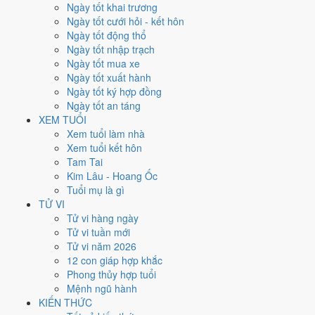
Xét theo từng việc,
khai trương
rộng cửa nhất với
15 ngày
đạt từ
Ngày tốt khai trương
6/10.
Ký hợp đồng
hẹp nhất, chỉ
14 ngày
. Việc nào kén ngày thì nên
Ngày tốt cưới hỏi - kết hôn
chốt lịch sớm.
Ngày tốt động thổ
Ngày tốt nhập trạch
6
Ngày tốt mua xe
Ngày rất tốt
Ngày tốt xuất hành
4
Ngày tốt ký hợp đồng
Ngày tốt
Ngày tốt an táng
14
XEM TUỔI
Ngày xấu
Xem tuổi làm nhà
3
Xem tuổi kết hôn
Ngày quý hiếm
Tam Tai
Kim Lâu - Hoang Ốc
Lịch âm dương tháng 8/2020 chi
Tuổi mụ là gì
tiết từng ngày
TỬ VI
Tử vi hàng ngày
Tử vi tuần mới
Tháng
Năm
XEM
Tử vi năm 2026
Lưới lịch dưới đây trải đủ
31 ngày
của tháng 8/2020. Mỗi ô ghi ngày
12 con giáp hợp khắc
dương, ngày âm và can chi ngày, tô màu theo 5 mức. Tháng này có
Phong thủy hợp tuổi
10 ngày từ mức Tốt trở lên
và
14 ngày từ mức Xấu trở xuống
.
Mệnh ngũ hành
T2
T3
T4
T5
T6
T7
CN
KIẾN THỨC