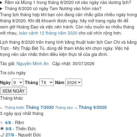
Rằm và Mùng 1 trong tháng 8/2020 rơi vào ngày nào dương lịch?
Tháng 8/2020 có ngày Tam Nương vào hôm nào?
Trang lịch tháng hợp khi bạn còn đang cân nhắc giữa nhiều ngày trong
tháng 8/2020. Khi đã khoanh được ngày, hãy mở trang ngày đó để
xem giờ Hoàng Đạo và việc nên tránh. Còn nếu muốn so nhiều tháng
với nhau,
toàn cảnh 12 tháng năm 2020
cho cái nhìn rộng hơn.
Lịch tháng 8/2020 trên trang tính bằng thuật toán lịch Can Chi và bảng
Trực - Nhị Thập Bát Tú, dùng để tham khảo khi chọn ngày. Việc hệ
trọng nên cân nhắc thêm điều kiện thực tế của gia đình.
Tác giả:
Nguyễn Minh An
·
Cập nhật: 30/07/2026
Tra cứu ngày
Ngày
Tháng
Năm
XEM NGÀY
Tháng khác
Tháng 7/2020
Tháng 9/2020
← Tháng trước
Tháng sau →
3 ngày quý nhất tháng
✨
4/8
- Rằm
🌟
9/8
- Thiên Đức
🌙
27/8
- Nguyệt Đức