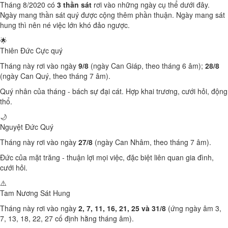
Tháng 8/2020 có
3 thần sát
rơi vào những ngày cụ thể dưới đây.
Ngày mang thần sát quý được cộng thêm phần thuận. Ngày mang sát
hung thì nên né việc lớn khó đảo ngược.
🌟
Thiên Đức
Cực quý
Tháng này rơi vào ngày
9/8
(ngày Can Giáp, theo tháng 6 âm);
28/8
(ngày Can Quý, theo tháng 7 âm).
Quý nhân của tháng - bách sự đại cát. Hợp khai trương, cưới hỏi, động
thổ.
🌙
Nguyệt Đức
Quý
Tháng này rơi vào ngày
27/8
(ngày Can Nhâm, theo tháng 7 âm).
Đức của mặt trăng - thuận lợi mọi việc, đặc biệt liên quan gia đình,
cưới hỏi.
⚠️
Tam Nương Sát
Hung
Tháng này rơi vào ngày
2, 7, 11, 16, 21, 25 và 31/8
(ứng ngày âm 3,
7, 13, 18, 22, 27 cố định hằng tháng âm).