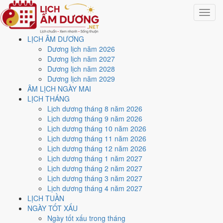
Toggle
navigat
LỊCH ÂM DƯƠNG
Trang chủ
Dương lịch năm 2026
Lịch năm 2020
Dương lịch năm 2027
Tháng 8/2020
Dương lịch năm 2028
Dương lịch năm 2029
Lịch âm dương tháng 8
ÂM LỊCH NGÀY MAI
LỊCH THÁNG
năm 2020 - Tháng Quý Mùi
Lịch dương tháng 8 năm 2026
Lịch dương tháng 9 năm 2026
Lịch dương tháng 10 năm 2026
Tháng 8/2020 ứng với tháng 6 và 7 âm lịch năm Canh Tý. Tháng này
Lịch dương tháng 11 năm 2026
có
10 ngày từ mức Tốt trở lên
và
14 ngày nên tránh
, đẹp nhất là
4,
Lịch dương tháng 12 năm 2026
6 và 12/8
. Rằm rơi vào
4/8
.
Lịch dương tháng 1 năm 2027
Tháng 8/2020 có
31 ngày
, gồm 18 ngày thuộc tháng 6 âm và 13 ngày
Lịch dương tháng 2 năm 2027
thuộc tháng 7 âm. Tháng âm đầu tiên là
Quý Mùi
, năm Canh Tý.
Lịch dương tháng 3 năm 2027
Lịch dương tháng 4 năm 2027
Thang 5 bậc dùng chung với trang chi tiết từng ngày cho ra
6 ngày
LỊCH TUẦN
Rất tốt
và
4 ngày Tốt
. Đối lại là
14 ngày Xấu trở xuống
. Nhóm đẹp
NGÀY TỐT XẤU
nhất rơi vào
4, 6, 12, 16, 18 và 29/8
.
Ngày tốt xấu trong tháng