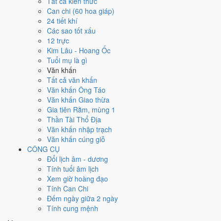
28
8/6
1
12/6
Tất cả kiến thức
27
7/6
29
9/6
30
10/6
31
11/6
Ất
2
13/6
Đinh
Nhâm
Bính Tý
Can chi (60 hoa giáp)
Tân Mùi
Quý Dậu
Giáp Tuất
Hợi
Sửu
Hắc
Thân
Hắc
24 tiết khí
3
14/6
5
16/6
Các sao tốt xấu
4
15/6
7
18/6
8
19/6
★
9
20/6
Mậu
Canh
6
17/6
Tân
12 trực
Kỷ Mão
Nhâm Ngọ
Quý Mùi
Giáp Thân
Dần
Thìn
Tỵ
Hoàng
Kim Lâu - Hoang Ốc
Rằm
Hắc
Hắc
Thiên Đức
Hoàng
Hắc
Tuổi mụ là gì
11
22/6
15
26/6
Văn khấn
10
21/6
12
23/6
13
24/6
16
27/6
Bính
14
25/6
Kỷ
Canh
Tất cả văn khấn
Ất Dậu
Đinh Hợi
Mậu Tý
Tân Mão
Tuất
Sửu
Hắc
Dần
Văn khấn Ông Táo
Hắc
Hoàng
Hắc
Hoàng
Hoàng
Hoàng
Văn khấn Giao thừa
17
28/6
19
1/7
Gia tiên Rằm, mùng 1
18
29/6
22
4/7
Nhâm
Giáp
20
2/7
Ất
21
3/7
Bính
23
5/7
Mậu
Thần Tài Thổ Địa
Quý Tỵ
Đinh Dậu
Thìn
Ngọ
Mùi
Hoàng
Thân
Hắc
Tuất
Hoàng
Văn khấn nhập trạch
Hoàng
Hắc
Hắc
Mùng 1
Văn khấn cúng giỗ
27
9/7
29
11/7
CÔNG CỤ
24
6/7
25
7/7
26
8/7
★
28
10/7
Nhâm Dần
Giáp
30
12/7
Ất
Đổi lịch âm - dương
Kỷ Hợi
Canh Tý
Tân Sửu
Quý Mão
Nguyệt
Thìn
Tỵ
Hoàng
Tính tuổi âm lịch
Hắc
Hoàng
Hoàng
Thiên Đức
Đức
Hoàng
Xem giờ hoàng đạo
31
13/7
2
15/7
Tính Can Chi
1
14/7
3
16/7
Kỷ
4
17/7
5
18/7
6
19/7
Bính
Mậu
Đếm ngày giữa 2 ngày
Đinh Mùi
Dậu
Canh Tuất
Tân Hợi
Nhâm Tý
Ngọ
Hắc
Thân
Tính cung mệnh
Rất tốt
Tốt
Bình thường
Xấu
Rất xấu
★ Thiên Đức · ✨ Thiên Xá (quý