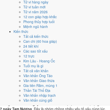
Tử vi hàng ngày
CN · 27/6 âm
Tử vi tuần mới
Tân Mão
Tử vi năm 2026
★★★★★ 9/10
12 con giáp hợp khắc
4
Phong thủy hợp tuổi
18/8
Mệnh ngũ hành
T3 · 29/6 âm
Kiến thức
Quý Tỵ
Tất cả kiến thức
★★★★★ 9/10
Can chi (60 hoa giáp)
5
24 tiết khí
23/8
Các sao tốt xấu
CN · 5/7 âm
12 trực
Mậu Tuất
Kim Lâu - Hoang Ốc
★★★★★ 9/10
Tuổi mụ là gì
Điểm chấm từ Trực, sao Nhị Thập Bát Tú, Hoàng Đạo - Hắc Đạo và
Tất cả văn khấn
ngày cấm kỵ của riêng việc này
Bảng ngày khai trương cả năm
Văn khấn Ông Táo
Văn khấn Giao thừa
Tháng 8/2020 có ngày nào nên
Gia tiên Rằm, mùng 1
Thần Tài Thổ Địa
tránh, lỡ kẹt thì xử lý sao?
Văn khấn nhập trạch
Văn khấn cúng giỗ
Tháng 8/2020 có
4 ngày Rất xấu
rơi vào
2, 7, 14 và 27/8
, cộng thêm
7 ngày Tam Nương
. Đây là nhóm chồng nhiều yếu tố xấu cùng lúc.