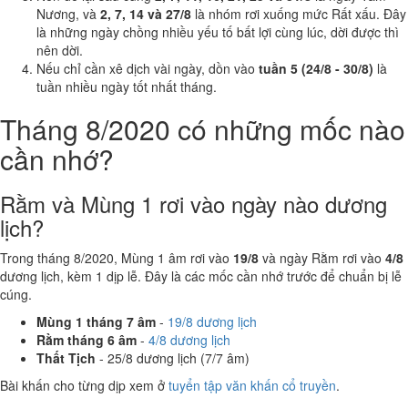
Nương, và
2, 7, 14 và 27/8
là nhóm rơi xuống mức Rất xấu. Đây
là những ngày chồng nhiều yếu tố bất lợi cùng lúc, dời được thì
nên dời.
Nếu chỉ cần xê dịch vài ngày, dồn vào
tuần 5 (24/8 - 30/8)
là
tuần nhiều ngày tốt nhất tháng.
Tháng 8/2020 có những mốc nào
cần nhớ?
Rằm và Mùng 1 rơi vào ngày nào dương
lịch?
Trong tháng 8/2020, Mùng 1 âm rơi vào
19/8
và ngày Rằm rơi vào
4/8
dương lịch, kèm 1 dịp lễ. Đây là các mốc cần nhớ trước để chuẩn bị lễ
cúng.
Mùng 1 tháng 7 âm
-
19/8 dương lịch
Rằm tháng 6 âm
-
4/8 dương lịch
Thất Tịch
- 25/8 dương lịch (7/7 âm)
Bài khấn cho từng dịp xem ở
tuyển tập văn khấn cổ truyền
.