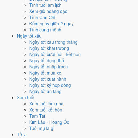
để cưới hỏi, khai trương?
Tính tuổi âm lịch
Xem giờ hoàng đạo
Mỗi việc chấm theo bộ Trực và sao 28 Tú riêng nên ngày đẹp của
Tính Can Chi
từng việc không trùng nhau. Tháng 8/2020 rộng cửa nhất cho
khai
Đếm ngày giữa 2 ngày
trương
với
15 ngày
đạt từ 6/10, cao nhất là
4/8
. Hẹp nhất là
ký hợp
Tính cung mệnh
đồng
, chỉ
14 ngày
.
Ngày tốt xấu
Ngày tốt xấu trong tháng
🏪 Khai trương
15
💍 Cưới hỏi
15
🏗️ Động thổ
15
Ngày tốt khai trương
✈️ Xuất hành
15
✍️ Ký hợp đồng
14
Ngày tốt cưới hỏi - kết hôn
🏪 Khai trương
- 15 ngày đạt từ 6/10 trở lên trong tháng 8/2020
Ngày tốt động thổ
Ngày tốt nhập trạch
1
Ngày tốt mua xe
4/8
Ngày tốt xuất hành
T3 · 15/6 âm
Ngày tốt ký hợp đồng
Kỷ Mão
Ngày tốt an táng
★★★★★ 10/10
Xem tuổi
2
Xem tuổi làm nhà
6/8
Xem tuổi kết hôn
T5 · 17/6 âm
Tam Tai
Tân Tỵ
Kim Lâu - Hoang Ốc
★★★★★ 9/10
Tuổi mụ là gì
3
Tử vi
16/8