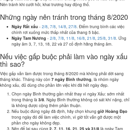
Nên tránh khi cưới hỏi, khai trương hay động thổ.
Những ngày nên tránh trong tháng 8/2020
Ngày Rất xấu
-
2/8
,
7/8
,
14/8
,
27/8
. Điểm trung bình các việc
chính rơi xuống mức thấp nhất của thang 5 bậc.
Ngày Tam Nương
-
2/8
,
7/8
,
11/8
,
16/8
,
21/8
,
25/8
,
31/8
. Ứng
ngày âm 3, 7, 13, 18, 22 và 27 cố định hằng tháng âm.
Nếu việc gấp buộc phải làm vào ngày xấu
thì sao?
Việc gấp vẫn làm được trong tháng 8/2020 mà không phải dời sang
tháng khác. Tháng này còn
7 ngày Bình thường
, là nhóm ngày
không xấu, đủ dùng cho phần lớn việc khi đã hết ngày đẹp.
Chọn ngày Bình thường gần nhất thay vì ngày Xấu: sớm nhất
trong tháng là
3/8
. Ngày Bình thường không có sát khí nặng, chỉ
là không được cộng thêm phần thuận.
Nếu buộc đúng ngày đã định, hãy chọn khung
giờ Hoàng Đạo
trong ngày đó để làm việc chính, vì giờ tốt vẫn gỡ được một
phần cho ngày không đẹp.
Nên để lại sau cùng
2, 7, 11, 16, 21, 25 và 31/8
là ngày Tam