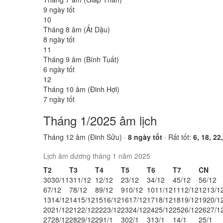
9 ngày tốt
10
Tháng 8 âm (Ất Dậu)
8 ngày tốt
11
Tháng 9 âm (Bính Tuất)
6 ngày tốt
12
Tháng 10 âm (Đinh Hợi)
7 ngày tốt
Tháng 1/2025 âm lịch
Tháng 12 âm (Đinh Sửu) ·
8 ngày tốt
· Rất tốt:
6, 18, 22
Lịch âm dương tháng 1 năm 2025
T2
T3
T4
T5
T6
T7
CN
30
30/11
31
1/12
1
2/12
2
3/12
3
4/12
4
5/12
5
6/12
6
7/12
7
8/12
8
9/12
9
10/12
10
11/12
11
12/12
12
13/1
13
14/12
14
15/12
15
16/12
16
17/12
17
18/12
18
19/12
19
20/1
20
21/12
21
22/12
22
23/12
23
24/12
24
25/12
25
26/12
26
27/1
27
28/12
28
29/12
29
1/1
30
2/1
31
3/1
1
4/1
2
5/1