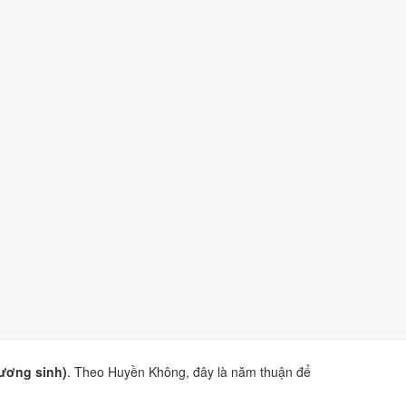
.
g Đạo
và
sao Hắc Đạo
.
iện Phương Thư
. Dùng để tham khảo khi chọn thời điểm,
ương sinh)
. Theo Huyền Không, đây là năm thuận để