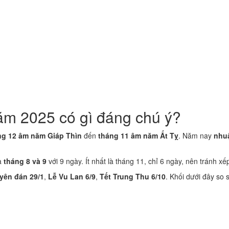
ăm 2025 có gì đáng chú ý?
ng 12 âm năm Giáp Thìn
đến
tháng 11 âm năm Ất Tỵ
. Năm nay
nhu
là
tháng 8 và 9
với 9 ngày. Ít nhất là tháng 11, chỉ 6 ngày, nên tránh xế
yên đán 29/1
,
Lễ Vu Lan 6/9
,
Tết Trung Thu 6/10
. Khối dưới đây so 