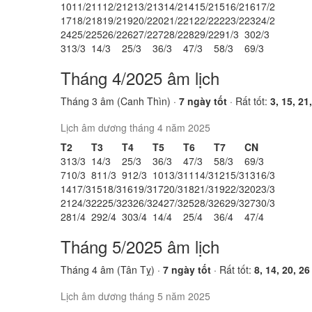
10
11/2
11
12/2
12
13/2
13
14/2
14
15/2
15
16/2
16
17/2
17
18/2
18
19/2
19
20/2
20
21/2
21
22/2
22
23/2
23
24/2
24
25/2
25
26/2
26
27/2
27
28/2
28
29/2
29
1/3
30
2/3
31
3/3
1
4/3
2
5/3
3
6/3
4
7/3
5
8/3
6
9/3
Tháng 4/2025 âm lịch
Tháng 3 âm (Canh Thìn) ·
7 ngày tốt
· Rất tốt:
3, 15, 21
Lịch âm dương tháng 4 năm 2025
T2
T3
T4
T5
T6
T7
CN
31
3/3
1
4/3
2
5/3
3
6/3
4
7/3
5
8/3
6
9/3
7
10/3
8
11/3
9
12/3
10
13/3
11
14/3
12
15/3
13
16/3
14
17/3
15
18/3
16
19/3
17
20/3
18
21/3
19
22/3
20
23/3
21
24/3
22
25/3
23
26/3
24
27/3
25
28/3
26
29/3
27
30/3
28
1/4
29
2/4
30
3/4
1
4/4
2
5/4
3
6/4
4
7/4
Tháng 5/2025 âm lịch
Tháng 4 âm (Tân Tỵ) ·
7 ngày tốt
· Rất tốt:
8, 14, 20, 26
Lịch âm dương tháng 5 năm 2025