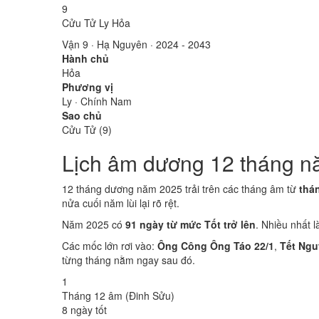
9
Cửu Tử Ly Hỏa
Vận 9 · Hạ Nguyên · 2024 - 2043
Hành chủ
Hỏa
Phương vị
Ly · Chính Nam
Sao chủ
Cửu Tử (9)
Lịch âm dương 12 tháng n
12 tháng dương năm 2025 trải trên các tháng âm từ
thá
nửa cuối năm lùi lại rõ rệt.
Năm 2025 có
91 ngày từ mức Tốt trở lên
. Nhiều nhất 
Các mốc lớn rơi vào:
Ông Công Ông Táo 22/1
,
Tết Ngu
từng tháng nằm ngay sau đó.
1
Tháng 12 âm (Đinh Sửu)
8 ngày tốt