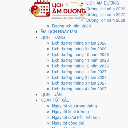
LỊCH ÂM DƯƠNG
Dương lịch năm 2026
Dương lịch năm 2027
Dương lịch năm 2028
Dương lịch năm 2029
Trang chủ
ÂM LỊCH NGÀY MAI
Lịch năm 2025
LỊCH THÁNG
Lịch âm dương năm 20
Lịch dương tháng 8 năm 2026
Lịch dương tháng 9 năm 2026
Lịch dương tháng 10 năm 2026
Tác giả:
Nguyễn Minh An
·
Cập nhật: 30/07/2026
Lịch dương tháng 11 năm 2026
Lịch dương tháng 12 năm 2026
Năm
2025 (Ất Tỵ)
, Tết Nguyên đán vào
29/1/2025
.
Lịch dương tháng 1 năm 2027
Năm
Ất Tỵ 2025
có Thiên Can Ất hành Mộc, Địa Chi Tỵ
Lịch dương tháng 2 năm 2027
Lịch dương tháng 3 năm 2027
Cả năm có
91 ngày đạt mức Tốt trở lên
, dồn nhiều nh
Lịch dương tháng 4 năm 2027
Đạo.
LỊCH TUẦN
Tết Nguyên đán rơi vào
29/1/2025
. Về phong thủy, sao
NGÀY TỐT XẤU
làm lễ giải đầu năm.
Ngày tốt xấu trong tháng
Ngày tốt khai trương
91
Ngày tốt cưới hỏi - kết hôn
Ngày tốt trở lên
Ngày tốt động thổ
117