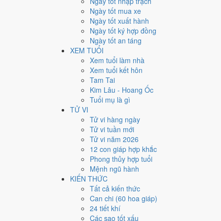
Ngày tốt nhập trạch
Ngày bình thường
Ngày tốt mua xe
157
Ngày tốt xuất hành
Ngày xấu
Ngày tốt ký hợp đồng
24
Ngày tốt an táng
Tiết khí
XEM TUỔI
Năm 2025 là năm con gì, 
Xem tuổi làm nhà
Xem tuổi kết hôn
Tam Tai
Năm 2025 là năm
Ất Tỵ
, Nạp Âm
Phúc Đăng Hỏa
hành 
Kim Lâu - Hoang Ốc
này nằm ở bài
can chi Ất Tỵ
.
Tuổi mụ là gì
2025
TỬ VI
Ất Tỵ
Tử vi hàng ngày
Can chi
Tử vi tuần mới
Ất Tỵ (Mộc × Hỏa)
Tử vi năm 2026
Nạp âm
12 con giáp hợp khắc
Phúc Đăng Hỏa
Phong thủy hợp tuổi
Vận khí
Mệnh ngũ hành
Cửu Tử Ly Hỏa
KIẾN THỨC
Tất cả kiến thức
🌿 Mộc
Can chi (60 hoa giáp)
→
24 tiết khí
🔥 Hỏa
Các sao tốt xấu