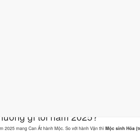
hĩa
 Can Ất thuộc hành Mộc, là khí chủ đạo của năm 2025.
hi Tỵ thuộc hành Hỏa; đặt cạnh Can Ất thì Mộc sinh Hỏa (tương sinh).
 "Lửa đèn to", thuộc hành Hỏa, ứng với cặp can chi Ất Tỵ và Giáp Thìn
Tỵ hợp Thái Tuế. Tuổi xung Thái Tuế cần lễ giải đầu năm.
hoạt vận khí, dùng cho trang phục, vật phẩm phong thủy.
iêu chí thành phần, xét riêng bộ sao ngày. Xem cơ chế ở bài
sao Hoàn
n niệm dân gian. Nguồn tham chiếu:
Tam Mệnh Thông Hội
và
Hiệp Kỷ B
hưởng gì tới năm 2025?
ăm 2025 mang Can Ất hành Mộc. So với hành Vận thì
Mộc sinh Hỏa (t