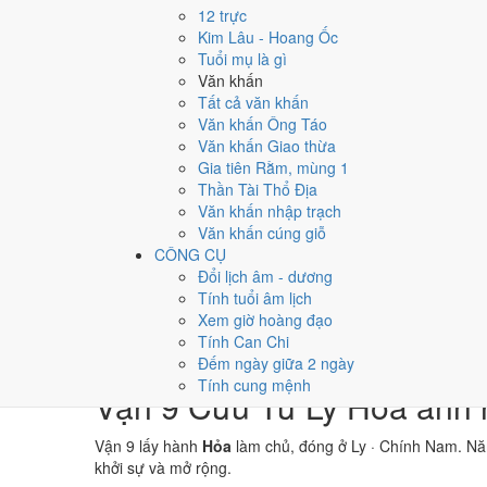
→
12 trực
⛰ Thổ
Kim Lâu - Hoang Ốc
→
Tuổi mụ là gì
⚒ Kim
Văn khấn
→
Tất cả văn khấn
💧 Thủy
Văn khấn Ông Táo
Văn khấn Giao thừa
Bảng phân tích Can Chi năm Ất Tỵ
Gia tiên Rằm, mùng 1
Yếu tố
Chi tiết
Ý ng
Thần Tài Thổ Địa
Thiên Can (Ất)
Mộc
Dương
Thiên
Văn khấn nhập trạch
Địa Chi (Tỵ)
Hỏa
Dương · Con Tỵ
Địa C
Văn khấn cúng giỗ
Nạp Âm
Hỏa
· Phúc Đăng Hỏa
Nghĩa
CÔNG CỤ
Thái Tuế
Hỏa
Tỵ (chính cung)
Tuổi 
Đổi lịch âm - dương
Màu hợp năm
Xanh lá
Đỏ
Đen/Xanh dương
Kích 
Tính tuổi âm lịch
Hoàng Đạo / Hắc Đạo
184
/
181
ngày
Một t
Xem giờ hoàng đạo
Luận giải ngũ hành, Thái Tuế và màu hợp ở trên là qua
Tính Can Chi
không phải kết luận khoa học.
Đếm ngày giữa 2 ngày
Tính cung mệnh
Vận 9 Cửu Tử Ly Hỏa ảnh 
Vận 9 lấy hành
Hỏa
làm chủ, đóng ở Ly · Chính Nam. N
khởi sự và mở rộng.