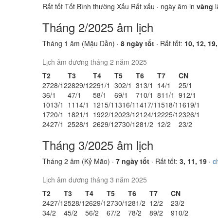
Rất tốt
Tốt
Bình thường
Xấu
Rất xấu
· ngày âm in
vàng
l
Tháng 2/2025 âm lịch
Tháng 1 âm (Mậu Dần) ·
8 ngày tốt
· Rất tốt:
10, 12, 19,
Lịch âm dương tháng 2 năm 2025
T2
T3
T4
T5
T6
T7
CN
27
28/12
28
29/12
29
1/1
30
2/1
31
3/1
1
4/1
2
5/1
3
6/1
4
7/1
5
8/1
6
9/1
7
10/1
8
11/1
9
12/1
10
13/1
11
14/1
12
15/1
13
16/1
14
17/1
15
18/1
16
19/1
17
20/1
18
21/1
19
22/1
20
23/1
21
24/1
22
25/1
23
26/1
24
27/1
25
28/1
26
29/1
27
30/1
28
1/2
1
2/2
2
3/2
Tháng 3/2025 âm lịch
Tháng 2 âm (Kỷ Mão) ·
7 ngày tốt
· Rất tốt:
3, 11, 19
·
c
Lịch âm dương tháng 3 năm 2025
T2
T3
T4
T5
T6
T7
CN
24
27/1
25
28/1
26
29/1
27
30/1
28
1/2
1
2/2
2
3/2
3
4/2
4
5/2
5
6/2
6
7/2
7
8/2
8
9/2
9
10/2