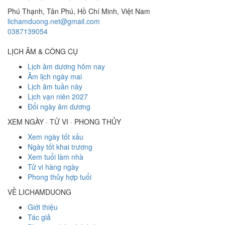
Phú Thạnh, Tân Phú
,
Hồ Chí Minh
,
Việt Nam
lichamduong.net@gmail.com
0387139054
LỊCH ÂM & CÔNG CỤ
Lịch âm dương hôm nay
Âm lịch ngày mai
Lịch âm tuần này
Lịch vạn niên 2027
Đổi ngày âm dương
XEM NGÀY · TỬ VI · PHONG THỦY
Xem ngày tốt xấu
Ngày tốt khai trương
Xem tuổi làm nhà
Tử vi hàng ngày
Phong thủy hợp tuổi
VỀ LICHAMDUONG
Giới thiệu
Tác giả