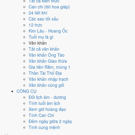
1
4/4
★
2
5/4
3
6/4
Tất cả kiến thức
28
1/4
29
2/4
30
3/4
Kỷ
Canh Ngọ
Tân Mùi
Nhâm
4
7/4
Quý
Can chi (60 hoa giáp)
Đinh Mão
Mậu Thìn
Tỵ
Nguyệt
Thiên
Thân
Dậu
Hắc
24 tiết khí
Đức
Đức
Hắc
Các sao tốt xấu
11
14/4
12 trực
5
8/4
6
9/4
Ất
7
10/4
8
11/4
9
12/4
10
13/4
Canh Thìn
Kim Lâu - Hoang Ốc
Giáp Tuất
Hợi
Bính Tý
Đinh Sửu
Mậu Dần
Kỷ Mão
Nguyệt
Tuổi mụ là gì
Hoàng
Hoàng
Hắc
Hoàng
Hắc
Hắc
Đức
Văn khấn
★
12
13
16/4
17
20/4
Tất cả văn khấn
14
17/4
15
18/4
16
19/4
18
21/4
15/4
Tân
Nhâm
Bính
Văn khấn Ông Táo
Quý Mùi
Giáp Thân
Ất Dậu
Đinh Hợi
Tỵ
Thiên
Ngọ
Tuất
Văn khấn Giao thừa
Hoàng
Hắc
Hắc
Hoàng
Đức
Hoàng
Hoàng
Gia tiên Rằm, mùng 1
21
24/4
23
26/4
Thần Tài Thổ Địa
19
22/4
20
23/4
★
22
25/4
24
27/4
25
28/4
Canh Dần
Nhâm
Văn khấn nhập trạch
Mậu Tý
Kỷ Sửu
Tân Mão
Quý Tỵ
Giáp Ngọ
Nguyệt
Thìn
Văn khấn cúng giỗ
Hắc
Hoàng
Thiên Đức
Hắc
Hoàng
Đức
Hoàng
CÔNG CỤ
27
1/5
Đổi lịch âm - dương
26
29/4
Bính
28
2/5
29
3/5
31
5/5
Tính tuổi âm lịch
30
4/5
Kỷ
1
6/5
Tân
Ất Mùi
Thân
Đinh Dậu
Mậu Tuất
Canh Tý
Xem giờ hoàng đạo
Hợi
Hắc
Sửu
Hoàng
Nguyệt
Hoàng
Hắc
Hoàng
Tính Can Chi
Đức
Đếm ngày giữa 2 ngày
Rất tốt
Tốt
Bình thường
Xấu
Rất xấu
★ Thiên Đức · ✨ Thiên Xá (quý
Tính cung mệnh
hiếm)