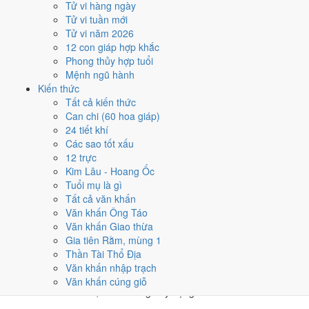
Tử vi hàng ngày
★★★★★ 9/10
Tử vi tuần mới
4
Tử vi năm 2026
20/5
12 con giáp hợp khắc
T3 · 23/4 âm
Phong thủy hợp tuổi
Kỷ Sửu
Mệnh ngũ hành
★★★★★ 9/10
Kiến thức
5
Tất cả kiến thức
27/5
Can chi (60 hoa giáp)
T3 · 1/5 âm
24 tiết khí
Bính Thân
Các sao tốt xấu
★★★★★ 9/10
12 trực
Điểm chấm từ Trực, sao Nhị Thập Bát Tú, Hoàng Đạo - Hắc Đạo và
Kim Lâu - Hoang Ốc
ngày cấm kỵ của riêng việc này
Bảng ngày khai trương cả năm
Tuổi mụ là gì
Tất cả văn khấn
Tháng 5/2025 có ngày nào nên
Văn khấn Ông Táo
Văn khấn Giao thừa
tránh, lỡ kẹt thì xử lý sao?
Gia tiên Rằm, mùng 1
Thần Tài Thổ Địa
Tháng 5/2025 có
2 ngày Rất xấu
rơi vào
18 và 31/5
, cộng thêm
6
Văn khấn nhập trạch
ngày Tam Nương
. Đây là nhóm chồng nhiều yếu tố xấu cùng lúc.
Văn khấn cúng giỗ
Nên tránh khi cưới hỏi, khai trương hay động thổ.