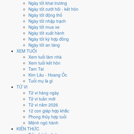
Xét theo từng việc,
ký hợp đồng
rộng cửa nhất với
16 ngày
đạt từ
Ngày tốt khai trương
6/10.
Khai trương
hẹp nhất, chỉ
11 ngày
. Việc nào kén ngày thì nên
Ngày tốt cưới hỏi - kết hôn
chốt lịch sớm.
Ngày tốt động thổ
Ngày tốt nhập trạch
4
Ngày tốt mua xe
Ngày rất tốt
Ngày tốt xuất hành
3
Ngày tốt ký hợp đồng
Ngày tốt
Ngày tốt an táng
14
XEM TUỔI
Ngày xấu
Xem tuổi làm nhà
7
Xem tuổi kết hôn
Ngày quý hiếm
Tam Tai
Kim Lâu - Hoang Ốc
Lịch âm dương tháng 5/2025 chi
Tuổi mụ là gì
tiết từng ngày
TỬ VI
Tử vi hàng ngày
Tử vi tuần mới
Tháng
Năm
XEM
Tử vi năm 2026
Lưới lịch dưới đây trải đủ
31 ngày
của tháng 5/2025. Mỗi ô ghi ngày
12 con giáp hợp khắc
dương, ngày âm và can chi ngày, tô màu theo 5 mức. Tháng này có
7
Phong thủy hợp tuổi
ngày từ mức Tốt trở lên
và
14 ngày từ mức Xấu trở xuống
.
Mệnh ngũ hành
T2
T3
T4
T5
T6
T7
CN
KIẾN THỨC