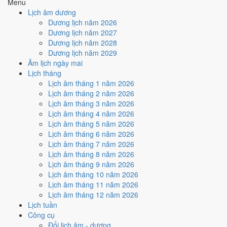
Menu
Lịch âm dương
Tuần nào trong tháng 5/2025
Dương lịch năm 2026
nhiều ngày tốt nhất?
Dương lịch năm 2027
Dương lịch năm 2028
Dương lịch năm 2029
Ngày tốt tháng 5/2025 dồn về
tuần 5 (26/5 - 31/5)
với
3 ngày
từ mức
Âm lịch ngày mai
Tốt trở lên. Kém nhất là
tuần 2 (5/5 - 11/5)
với
4 ngày xấu
. Lịch còn
Lịch tháng
xê dịch được thì đặt việc lớn vào tuần 5, né tuần 2.
Lịch âm tháng 1 năm 2026
Muốn xem sát hơn từng ngày trong một tuần, mở
lịch tuần hiện tại
.
Lịch âm tháng 2 năm 2026
Lịch âm tháng 3 năm 2026
Bảng thống kê ngày tốt xấu theo tuần
Lịch âm tháng 4 năm 2026
Lịch âm tháng 5 năm 2026
Tuần
Ngày dương
Tốt
Xấu
Phân bố
Đánh giá
Lịch âm tháng 6 năm 2026
Tuần 1
1/5 - 4/5
1
1
➖ Cân bằng
Lịch âm tháng 7 năm 2026
Tuần 2
5/5 - 11/5
1
4
⚠️ Nhiều ngày xấu nhất
Lịch âm tháng 8 năm 2026
Tuần 3
12/5 - 18/5
1
3
⚠️ Cần thận trọng
Lịch âm tháng 9 năm 2026
Tuần 4
19/5 - 25/5
1
4
⚠️ Cần thận trọng
Lịch âm tháng 10 năm 2026
Tuần 5
26/5 - 31/5
3
2
✅ Tốt nhất tháng
Lịch âm tháng 11 năm 2026
Ngày nào đẹp nhất tháng 5/2025
Lịch âm tháng 12 năm 2026
Lịch tuần
để cưới hỏi, khai trương?
Công cụ
Đổi lịch âm - dương