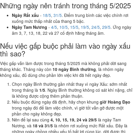
Những ngày nên tránh trong tháng 5/2025
Ngày Rất xấu
-
18/5
,
31/5
. Điểm trung bình các việc chính rơi
xuống mức thấp nhất của thang 5 bậc.
Ngày Tam Nương
-
4/5
,
10/5
,
15/5
,
19/5
,
24/5
,
29/5
. Ứng ngày
âm 3, 7, 13, 18, 22 và 27 cố định hằng tháng âm.
Nếu việc gấp buộc phải làm vào ngày xấu
thì sao?
Việc gấp vẫn làm được trong tháng 5/2025 mà không phải dời sang
tháng khác. Tháng này còn
10 ngày Bình thường
, là nhóm ngày
không xấu, đủ dùng cho phần lớn việc khi đã hết ngày đẹp.
Chọn ngày Bình thường gần nhất thay vì ngày Xấu: sớm nhất
trong tháng là
1/5
. Ngày Bình thường không có sát khí nặng, chỉ
là không được cộng thêm phần thuận.
Nếu buộc đúng ngày đã định, hãy chọn khung
giờ Hoàng Đạo
trong ngày đó để làm việc chính, vì giờ tốt vẫn gỡ được một
phần cho ngày không đẹp.
Nên để lại sau cùng
4, 10, 15, 19, 24 và 29/5
là ngày Tam
Nương, và
18 và 31/5
là nhóm rơi xuống mức Rất xấu. Đây là
những ngày chồng nhiều yếu tố bất lợi cùng lúc, dời được thì