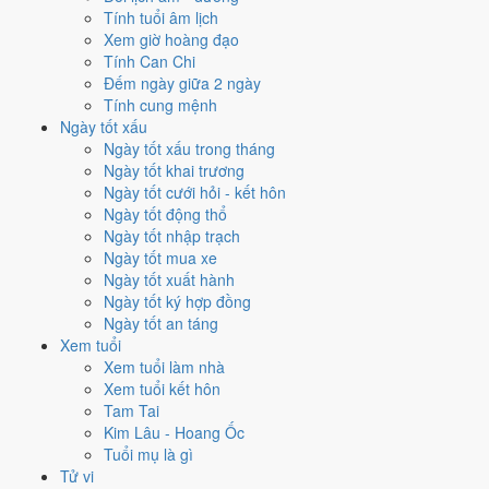
Mỗi việc chấm theo bộ Trực và sao 28 Tú riêng nên ngày đẹp của
Tính tuổi âm lịch
từng việc không trùng nhau. Tháng 5/2025 rộng cửa nhất cho
ký hợp
Xem giờ hoàng đạo
đồng
với
16 ngày
đạt từ 6/10, cao nhất là
8/5
. Hẹp nhất là
khai
Tính Can Chi
trương
, chỉ
11 ngày
.
Đếm ngày giữa 2 ngày
Tính cung mệnh
🏪 Khai trương
11
💍 Cưới hỏi
13
🏗️ Động thổ
14
Ngày tốt xấu
✈️ Xuất hành
14
✍️ Ký hợp đồng
16
Ngày tốt xấu trong tháng
🏪 Khai trương
- 11 ngày đạt từ 6/10 trở lên trong tháng 5/2025
Ngày tốt khai trương
Ngày tốt cưới hỏi - kết hôn
1
Ngày tốt động thổ
14/5
Ngày tốt nhập trạch
T4 · 17/4 âm
Ngày tốt mua xe
Quý Mùi
Ngày tốt xuất hành
★★★★★ 10/10
Ngày tốt ký hợp đồng
2
Ngày tốt an táng
26/5
Xem tuổi
T2 · 29/4 âm
Xem tuổi làm nhà
Ất Mùi
Xem tuổi kết hôn
★★★★★ 10/10
Tam Tai
3
Kim Lâu - Hoang Ốc
8/5
Tuổi mụ là gì
T5 · 11/4 âm
Tử vi
Đinh Sửu