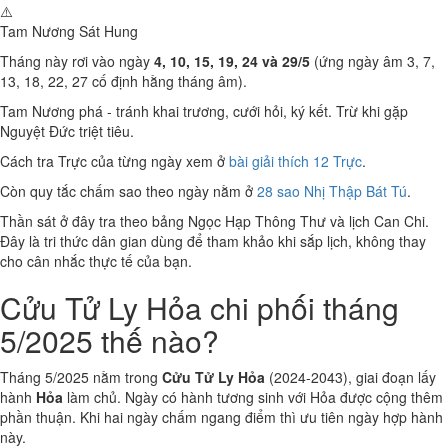
⚠️
Tam Nương Sát
Hung
Tháng này rơi vào ngày
4, 10, 15, 19, 24 và 29/5
(ứng ngày âm 3, 7,
13, 18, 22, 27 cố định hằng tháng âm).
Tam Nương phá - tránh khai trương, cưới hỏi, ký kết. Trừ khi gặp
Nguyệt Đức triệt tiêu.
Cách tra Trực của từng ngày xem ở
bài giải thích 12 Trực
.
Còn quy tắc chấm sao theo ngày nằm ở
28 sao Nhị Thập Bát Tú
.
Thần sát ở đây tra theo bảng Ngọc Hạp Thông Thư và lịch Can Chi.
Đây là tri thức dân gian dùng để tham khảo khi sắp lịch, không thay
cho cân nhắc thực tế của bạn.
Cửu Tử Ly Hỏa chi phối tháng
5/2025 thế nào?
Tháng 5/2025 nằm trong
Cửu Tử Ly Hỏa
(2024-2043), giai đoạn lấy
hành
Hỏa
làm chủ. Ngày có hành tương sinh với Hỏa được cộng thêm
phần thuận. Khi hai ngày chấm ngang điểm thì ưu tiên ngày hợp hành
này.