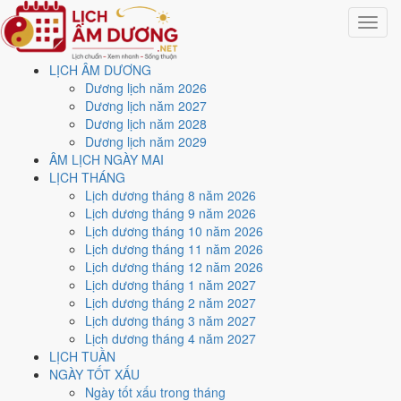
Toggle
navigat
LỊCH ÂM DƯƠNG
Trang chủ
Dương lịch năm 2026
Lịch năm 2025
Dương lịch năm 2027
Tháng 5/2025
Dương lịch năm 2028
Dương lịch năm 2029
Lịch âm dương tháng 5
ÂM LỊCH NGÀY MAI
LỊCH THÁNG
năm 2025 - Tháng Tân Tỵ
Lịch dương tháng 8 năm 2026
Lịch dương tháng 9 năm 2026
Lịch dương tháng 10 năm 2026
Tháng 5/2025 ứng với tháng 4 và 5 âm lịch năm Ất Tỵ. Tháng này có
7
Lịch dương tháng 11 năm 2026
ngày từ mức Tốt trở lên
và
14 ngày nên tránh
, đẹp nhất là
8, 14 và
Lịch dương tháng 12 năm 2026
20/5
. Rằm rơi vào
12/5
.
Lịch dương tháng 1 năm 2027
Tháng 5/2025 có
31 ngày
, gồm 26 ngày thuộc tháng 4 âm và 5 ngày
Lịch dương tháng 2 năm 2027
thuộc tháng 5 âm. Tháng âm đầu tiên là
Tân Tỵ
, năm Ất Tỵ.
Lịch dương tháng 3 năm 2027
Lịch dương tháng 4 năm 2027
Thang 5 bậc dùng chung với trang chi tiết từng ngày cho ra
4 ngày
LỊCH TUẦN
Rất tốt
và
3 ngày Tốt
. Đối lại là
14 ngày Xấu trở xuống
. Nhóm đẹp
NGÀY TỐT XẤU
nhất rơi vào
8, 14, 20 và 26/5
.
Ngày tốt xấu trong tháng