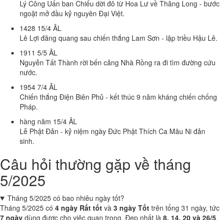
Lý Công Uẩn ban Chiếu dời đô từ Hoa Lư về Thăng Long - bước
ngoặt mở đầu kỷ nguyên Đại Việt.
1428
15/4 ÂL
Lê Lợi đăng quang sau chiến thắng Lam Sơn - lập triều Hậu Lê.
1911
5/5 ÂL
Nguyễn Tất Thành rời bến cảng Nhà Rồng ra đi tìm đường cứu
nước.
1954
7/4 ÂL
Chiến thắng Điện Biên Phủ - kết thúc 9 năm kháng chiến chống
Pháp.
hàng năm
15/4 ÂL
Lễ Phật Đản - kỷ niệm ngày Đức Phật Thích Ca Mâu Ni đản
sinh.
Câu hỏi thường gặp về tháng
5/2025
Tháng 5/2025 có bao nhiêu ngày tốt?
Tháng 5/2025 có
4 ngày Rất tốt
và
3 ngày Tốt
trên tổng 31 ngày, tức
7 ngày
dùng được cho việc quan trọng. Đẹp nhất là
8, 14, 20 và 26/5
.