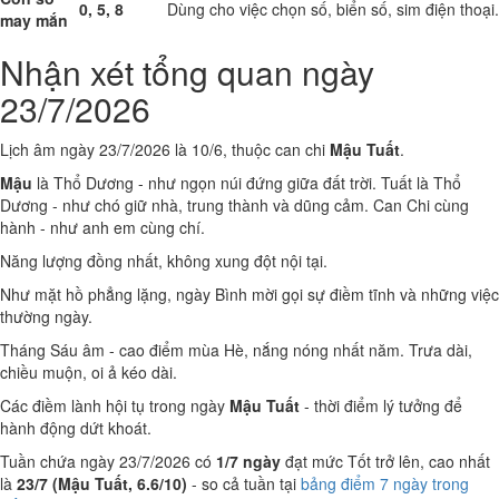
0, 5, 8
Dùng cho việc chọn số, biển số, sim điện thoại.
may mắn
Nhận xét tổng quan ngày
23/7/2026
Lịch âm ngày 23/7/2026 là 10/6, thuộc can chi
Mậu Tuất
.
Mậu
là Thổ Dương - như ngọn núi đứng giữa đất trời. Tuất là Thổ
Dương - như chó giữ nhà, trung thành và dũng cảm. Can Chi cùng
hành - như anh em cùng chí.
Năng lượng đồng nhất, không xung đột nội tại.
Như mặt hồ phẳng lặng, ngày Bình mời gọi sự điềm tĩnh và những việc
thường ngày.
Tháng Sáu âm - cao điểm mùa Hè, nắng nóng nhất năm. Trưa dài,
chiều muộn, oi ả kéo dài.
Các điềm lành hội tụ trong ngày
Mậu Tuất
- thời điểm lý tưởng để
hành động dứt khoát.
Tuần chứa ngày 23/7/2026 có
1/7 ngày
đạt mức Tốt trở lên, cao nhất
là
23/7 (Mậu Tuất, 6.6/10)
- so cả tuần tại
bảng điểm 7 ngày trong