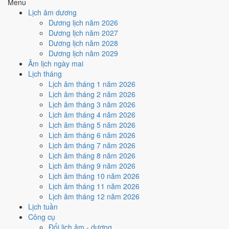
Menu
🤝
Ký hợp đồng - giao ước
Lịch âm dương
8
/10
Rất tốt
Dương lịch năm 2026
Ký hợp đồng - giao ước hôm nay ở
mức rất tốt (8/10)
nhờ hợp
Dương lịch năm 2027
Sao Giác và Ngày Hoàng Đạo
.
Dương lịch năm 2028
Dương lịch năm 2029
Cách tính ngày tốt
Âm lịch ngày mai
🏗️
Động thổ - khởi công
Lịch tháng
6
/10
Tốt
Lịch âm tháng 1 năm 2026
Động thổ - khởi công hôm nay ở
mức tốt (6/10)
nhờ hợp
Ngày
Lịch âm tháng 2 năm 2026
Hoàng Đạo
.
Lịch âm tháng 3 năm 2026
Cách tính ngày tốt
Lịch âm tháng 4 năm 2026
🏡
Nhập trạch - vào nhà mới
Lịch âm tháng 5 năm 2026
6
/10
Tốt
Lịch âm tháng 6 năm 2026
Nhập trạch - vào nhà mới hôm nay ở
mức tốt (6/10)
nhờ hợp
Lịch âm tháng 7 năm 2026
Ngày Hoàng Đạo
.
Lịch âm tháng 8 năm 2026
Lịch âm tháng 9 năm 2026
Cách tính ngày tốt
Lịch âm tháng 10 năm 2026
🚗
Mua xe - tậu xe
Lịch âm tháng 11 năm 2026
6
/10
Tốt
Lịch âm tháng 12 năm 2026
Mua xe - tậu xe hôm nay ở
mức tốt (6/10)
nhờ hợp
Ngày
Lịch tuần
Hoàng Đạo
.
Công cụ
Cách tính ngày tốt
Đổi lịch âm - dương