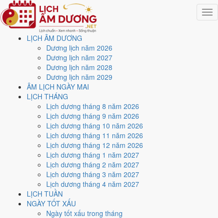
Togg
navig
LỊCH ÂM DƯƠNG
Trang chủ
Dương lịch năm 2026
Lịch năm 2026
Dương lịch năm 2027
Tháng 7/2026
Dương lịch năm 2028
Ngày 23/7/2026 (Mậu Tuất)
Dương lịch năm 2029
ÂM LỊCH NGÀY MAI
Xem ngày
23/7/2026
dương
LỊCH THÁNG
Lịch dương tháng 8 năm 2026
lịch - Ngày 10/6 âm lịch
Lịch dương tháng 9 năm 2026
Lịch dương tháng 10 năm 2026
(Mậu Tuất) tốt hay xấu?
Lịch dương tháng 11 năm 2026
Lịch dương tháng 12 năm 2026
Lịch dương tháng 1 năm 2027
Ngày 23/7/2026 dương lịch (Thứ Năm) là ngày 10/6/2026 âm lịch
,
Lịch dương tháng 2 năm 2027
tức ngày
Mậu Tuất
- Cùng hành, Trực Bình, Sao Giác, nạp âm Bình
Lịch dương tháng 3 năm 2027
Địa Mộc. Tổng hòa, đây là
Ngày Cát
với điểm trung bình
6.6/10
cho
Lịch dương tháng 4 năm 2027
các việc quan trọng. Giờ Hoàng Đạo trong ngày:
Dần, Thìn, Tỵ, Thân,
LỊCH TUẦN
Dậu, Hợi
.
NGÀY TỐT XẤU
Ngày Dương
Ngày tốt xấu trong tháng