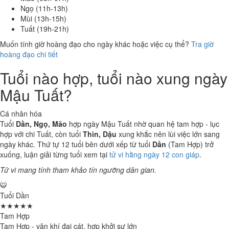
Ngọ (11h-13h)
Mùi (13h-15h)
Tuất (19h-21h)
Muốn tính giờ hoàng đạo cho ngày khác hoặc việc cụ thể?
Tra giờ
hoàng đạo chi tiết
Tuổi nào hợp, tuổi nào xung ngày
Mậu Tuất?
Cá nhân hóa
Tuổi
Dần, Ngọ, Mão
hợp ngày Mậu Tuất nhờ quan hệ tam hợp - lục
hợp với chi Tuất, còn tuổi
Thìn, Dậu
xung khắc nên lùi việc lớn sang
ngày khác. Thứ tự 12 tuổi bên dưới xếp từ tuổi
Dần
(Tam Hợp) trở
xuống, luận giải từng tuổi xem tại
tử vi hằng ngày 12 con giáp
.
Tử vi mang tính tham khảo tín ngưỡng dân gian.
🐯
Tuổi Dần
★★★★★
Tam Hợp
Tam Hợp - vận khí đại cát, hợp khởi sự lớn