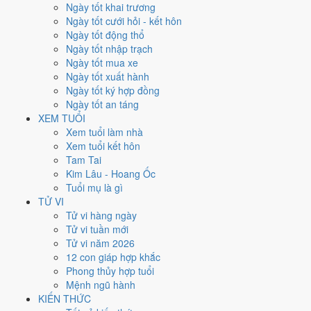
Thứ Năm
Ngày tốt khai trương
Ngày Âm
Ngày tốt cưới hỏi - kết hôn
Tháng 7 năm 2026
Ngày tốt động thổ
23
Ngày tốt nhập trạch
Tháng 6 âm năm 2026
Ngày tốt mua xe
10
Ngày tốt xuất hành
Tiết Đại Thử
Ngày tốt ký hợp đồng
Giờ
Ngày tốt an táng
Nhâm Tý
XEM TUỔI
Ngày 10
Xem tuổi làm nhà
Mậu Tuất
Xem tuổi kết hôn
Tháng 6
Tam Tai
Ất Mùi
Kim Lâu - Hoang Ốc
Năm 2026
Tuổi mụ là gì
Bính Ngọ
TỬ VI
Tử vi hàng ngày
Ngày Mậu Tuất có Trực
Bình
(ngày bình hòa, ổn định, không thiên
Tử vi tuần mới
hung cát) nhưng gặp Sao
Thanh Long hoàng đạo
. Điểm trung bình
Tử vi năm 2026
7 việc chính
6.6/10
nên đây là
Ngày Cát
, thuận lợi cho các việc quan
12 con giáp hợp khắc
trọng.
Phong thủy hợp tuổi
Mệnh ngũ hành
Tuổi
Dần, Ngọ, Mão
hợp ngày; tuổi
Thìn
nên thận trọng (Lục Xung).
KIẾN THỨC
Ngày 23/7/2026 chỉ đạt
6.6/10
cho việc trọng đại. Có
2 ngày gần đây