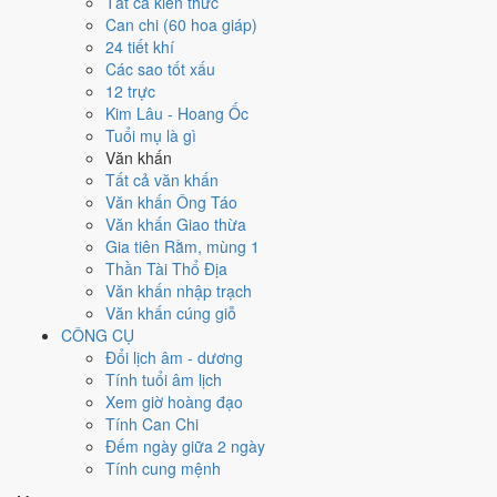
Tất cả kiến thức
tốt hơn
để thay thế, xem mục xử lý bên dưới.
Can chi (60 hoa giáp)
24 tiết khí
Ngày 23/7/2026 tốt hay xấu cho
Các sao tốt xấu
12 trực
việc gì?
Kim Lâu - Hoang Ốc
Tuổi mụ là gì
Ngày 23/7/2026 đạt
6.6/10
trung bình cho 7 việc chính: cao nhất là
Văn khấn
Cưới hỏi - đính hôn (8/10)
, thấp nhất là
Cắt tóc - tỉa móng (5/10)
.
Tất cả văn khấn
Trực Bình (ngày bình hòa, ổn định, không thiên hung cát) nhưng gặp
Văn khấn Ông Táo
Sao Thanh Long hoàng đạo nên điểm từng việc chênh nhau như bảng
Văn khấn Giao thừa
dưới.
Gia tiên Rằm, mùng 1
Thần Tài Thổ Địa
💍
Cưới hỏi - đính hôn
Văn khấn nhập trạch
8
/10
Rất tốt
Văn khấn cúng giỗ
Cưới hỏi - đính hôn hôm nay ở
mức rất tốt (8/10)
nhờ hợp
Sao
CÔNG CỤ
Giác và Ngày Hoàng Đạo
.
Đổi lịch âm - dương
Cách tính ngày tốt
Tính tuổi âm lịch
🏪
Khai trương - mở cửa hàng
Xem giờ hoàng đạo
6
/10
Tốt
Tính Can Chi
Khai trương - mở cửa hàng hôm nay ở
mức tốt (6/10)
nhờ hợp
Đếm ngày giữa 2 ngày
Ngày Hoàng Đạo
.
Tính cung mệnh
Cách tính ngày tốt