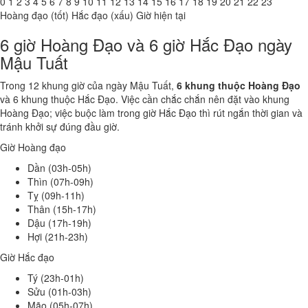
0
1
2
3
4
5
6
7
8
9
10
11
12
13
14
15
16
17
18
19
20
21
22
23
Hoàng đạo (tốt)
Hắc đạo (xấu)
Giờ hiện tại
6 giờ Hoàng Đạo và 6 giờ Hắc Đạo ngày
Mậu Tuất
Trong 12 khung giờ của ngày Mậu Tuất,
6 khung thuộc Hoàng Đạo
và 6 khung thuộc Hắc Đạo. Việc cần chắc chắn nên đặt vào khung
Hoàng Đạo; việc buộc làm trong giờ Hắc Đạo thì rút ngắn thời gian và
tránh khởi sự đúng đầu giờ.
Giờ Hoàng đạo
Dần (03h-05h)
Thìn (07h-09h)
Tỵ (09h-11h)
Thân (15h-17h)
Dậu (17h-19h)
Hợi (21h-23h)
Giờ Hắc đạo
Tý (23h-01h)
Sửu (01h-03h)
Mão (05h-07h)