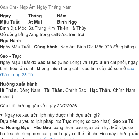
Can Chi - Nạp Âm Ngày Tháng Năm
Ngày
Tháng
Năm
Mậu Tuất
Ất Mùi
Bính Ngọ
Bình Địa Mộc
Sa Trung Kim
Thiên Hà Thủy
Gỗ đồng bằng
Vàng trong cát
Nước trên trời
Ngũ Hành
Ngày Mậu Tuất -
Cùng hành
. Nạp âm Bình Địa Mộc (Gỗ đồng bằng).
Sao - Trực
Ngày Mậu Tuất do
Sao Giác
(Giao Long) và
Trực Bình
chi phối, ngày
bình hòa, ổn định, không thiên hung cát - đặc tính đầy đủ xem ở
sao
Giác trong 28 Tú
.
Hướng xuất hành
Hỉ Thần:
Đông Nam -
Tài Thần:
Chính Bắc -
Hạc Thần:
Chính Nam
(tránh)
Câu hỏi thường gặp về ngày 23/7/2026
Ngày tốt xấu trên lịch này được tính dựa trên gì?
Dựa trên 3 yếu tố lịch pháp:
12 Trực
(trọng số cao nhất),
Sao 28 Tú
và
Hoàng Đạo - Hắc Đạo
, cộng thêm các ngày cấm kỵ. Mỗi việc có
bộ tiêu chí riêng nên cùng một ngày có thể tốt cho việc này nhưng xấu