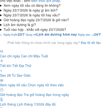
cho việc khác - xem
kiến thức lịch pháp
.
Xem ngày tốt xấu có đáng tin không?
Ngày 23/7/2026 là ngày gì âm lịch?
Ngày 23/7/2026 là ngày tốt hay xấu?
Giờ hoàng đạo ngày 23/7/2026 là giờ nào?
Lịch âm dương là gì?
Tuổi nào hợp - khắc với ngày 23/7/2026?
22/7
Lịch âm dương hôm nay
24/7
← Ngày trước
Quay về
Ngày sau →
Phát hiện thông tin chưa chính xác trong ngày này?
Báo lỗi dữ liệu
🐶
Can chi ngày
Can chi Mậu Tuất
🌞
Tiết khí
Tiết Đại Thử
⭐
Sao 28 Tú
Sao Giác
📅
Xem ngày tốt xấu
Chọn ngày tốt theo việc
🕐
Giờ hoàng đạo
Tra giờ hoàng đạo trong ngày
🗓️
Lịch tháng
Lịch tháng 7/2026 đầy đủ