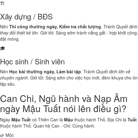
🏗️
Xây dựng / BĐS
Nên
Thi công thường ngày, Kiểm tra chất lượng
. Tránh
Quyết định
thay đổi thiết kế lớn
. Giờ tốt: Sáng sớm tránh nắng gắt - hợp khởi công,
đặt móng.
🎓
Học sinh / Sinh viên
Nên
Học bài thường ngày, Làm bài tập
. Tránh
Quyết định lớn về
chuyên ngành
. Giờ tốt: Sáng sớm cho việc học mới, đêm khuya cho ôn
tập sâu.
Can Chi, Ngũ hành và Nạp Âm
ngày Mậu Tuất nói lên điều gì?
Ngày
Mậu Tuất
có Thiên Can là
Mậu
thuộc hành
Thổ
, Địa Chi là
Tuất
thuộc hành
Thổ
. Quan hệ Can - Chi:
Cùng hành
.
🌿 Mộc