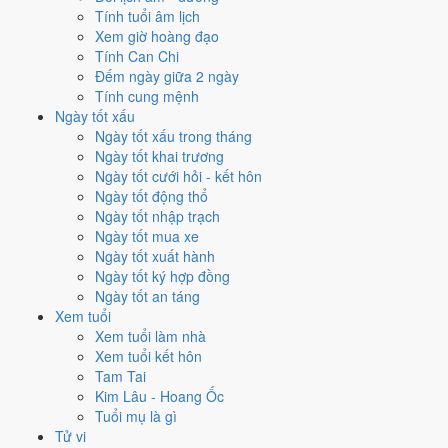
✈️
Xuất hành - đi xa
Tính tuổi âm lịch
6
/10
Tốt
Xem giờ hoàng đạo
Xuất hành - đi xa hôm nay ở
mức tốt (6/10)
nhờ hợp
Ngày
Tính Can Chi
Hoàng Đạo
.
Đếm ngày giữa 2 ngày
Tính cung mệnh
Cách tính ngày tốt
Ngày tốt xấu
Tìm hiểu cách chấm:
Trực Bình nghĩa là gì
·
Sao Giác trong 28 Tú
·
Ngày tốt xấu trong tháng
phân biệt Hoàng Đạo - Hắc Đạo
·
Can Chi và Ngũ hành ngày
Ngày tốt khai trương
Điểm số tổng hợp từ Trực, Sao 28 Tú và Hoàng Đạo - Hắc Đạo.
So
Ngày tốt cưới hỏi - kết hôn
sánh cả tháng
Ngày tốt động thổ
Ngày tốt nhập trạch
Nếu ngày 23/7/2026 không hợp
Ngày tốt mua xe
việc của bạn thì sao?
Ngày tốt xuất hành
Ngày tốt ký hợp đồng
Ngày tốt an táng
Ngày 23/7 tốt tổng thể nhưng không phải việc nào cũng thuận. Hai
Xem tuổi
việc bị chấm thấp nhất hôm nay là
cắt tóc (5/10) và an táng (5/10)
.
Xem tuổi làm nhà
Có
3 cách hạ rủi ro
mà vẫn giữ được lịch của bạn.
Xem tuổi kết hôn
Coi việc vào giờ Hoàng Đạo trong chính ngày này.
Khung
Tam Tai
Thìn (07h-09h)
rơi đúng giờ hành chính nên dễ sắp xếp nhất
Kim Lâu - Hoang Ốc
cho việc buộc phải làm đúng ngày 23/7/2026. Bảng đủ 6 giờ
Tuổi mụ là gì
Hoàng Đạo và 6 giờ Hắc Đạo nằm ngay mục kế tiếp.
Tử vi