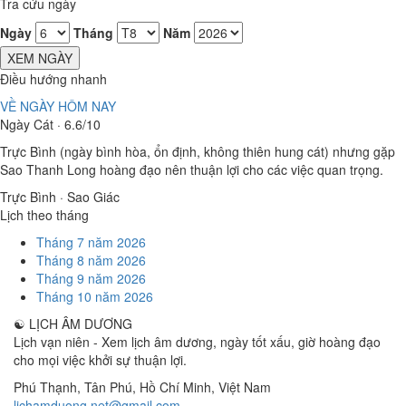
Tra cứu ngày
Ngày
Tháng
Năm
XEM NGÀY
Điều hướng nhanh
VỀ NGÀY HÔM NAY
Ngày Cát · 6.6/10
Trực Bình (ngày bình hòa, ổn định, không thiên hung cát) nhưng gặp
Sao Thanh Long hoàng đạo nên thuận lợi cho các việc quan trọng.
Trực Bình · Sao Giác
Lịch theo tháng
Tháng 7 năm 2026
Tháng 8 năm 2026
Tháng 9 năm 2026
Tháng 10 năm 2026
☯
LỊCH ÂM DƯƠNG
Lịch vạn niên - Xem lịch âm dương, ngày tốt xấu, giờ hoàng đạo
cho mọi việc khởi sự thuận lợi.
Phú Thạnh, Tân Phú
,
Hồ Chí Minh
,
Việt Nam
lichamduong.net@gmail.com