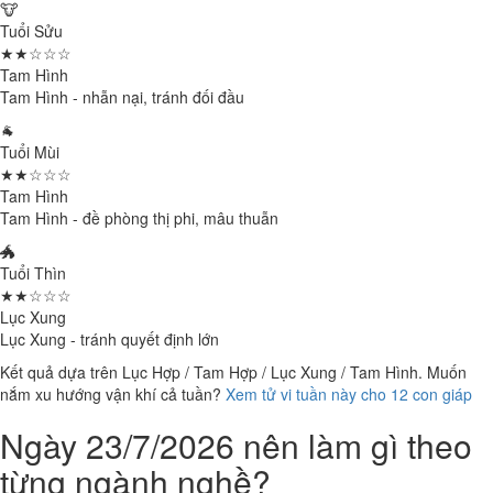
🐮
Tuổi Sửu
★★☆☆☆
Tam Hình
Tam Hình - nhẫn nại, tránh đối đầu
🐐
Tuổi Mùi
★★☆☆☆
Tam Hình
Tam Hình - đề phòng thị phi, mâu thuẫn
🐲
Tuổi Thìn
★★☆☆☆
Lục Xung
Lục Xung - tránh quyết định lớn
Kết quả dựa trên Lục Hợp / Tam Hợp / Lục Xung / Tam Hình. Muốn
nắm xu hướng vận khí cả tuần?
Xem tử vi tuần này cho 12 con giáp
Ngày 23/7/2026 nên làm gì theo
từng ngành nghề?