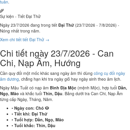
tuần
.
🌾
Sự kiện - Tiết Đại Thử
Ngày 23/7/2026 đang trong tiết
Đại Thử
(23/7/2026 - 7/8/2026) -
Nóng nhất trong năm.
Xem chi tiết tiết Đại Thử →
Chi tiết ngày 23/7/2026 - Can
Chi, Nạp Âm, Hướng
Cần quy đổi một mốc khác sang ngày âm thì dùng
công cụ đổi ngày
âm dương
, chẳng hạn khi tra ngày giỗ hay ngày sinh theo âm lịch.
Ngày Mậu Tuất có nạp âm
Bình Địa Mộc
(mệnh Mộc), hợp tuổi
Dần,
Ngọ, Mão
và khắc tuổi
Thìn, Dậu
. Bảng dưới tra Can Chi, Nạp Âm
từng cấp Ngày, Tháng, Năm.
•
Ngày con:
Chó 🐶
•
Tiết khí:
Đại Thử
•
Tuổi hợp:
Dần, Ngọ, Mão
•
Tuổi khắc:
Thìn, Dậu