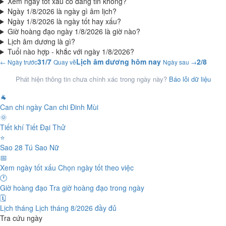
Xem ngày tốt xấu có đáng tin không?
Ngày 1/8/2026 là ngày gì âm lịch?
Ngày 1/8/2026 là ngày tốt hay xấu?
Giờ hoàng đạo ngày 1/8/2026 là giờ nào?
Lịch âm dương là gì?
Tuổi nào hợp - khắc với ngày 1/8/2026?
31/7
Lịch âm dương hôm nay
2/8
← Ngày trước
Quay về
Ngày sau →
Phát hiện thông tin chưa chính xác trong ngày này?
Báo lỗi dữ liệu
🐐
Can chi ngày
Can chi Đinh Mùi
🌞
Tiết khí
Tiết Đại Thử
⭐
Sao 28 Tú
Sao Nữ
📅
Xem ngày tốt xấu
Chọn ngày tốt theo việc
🕐
Giờ hoàng đạo
Tra giờ hoàng đạo trong ngày
🗓️
Lịch tháng
Lịch tháng 8/2026 đầy đủ
Tra cứu ngày