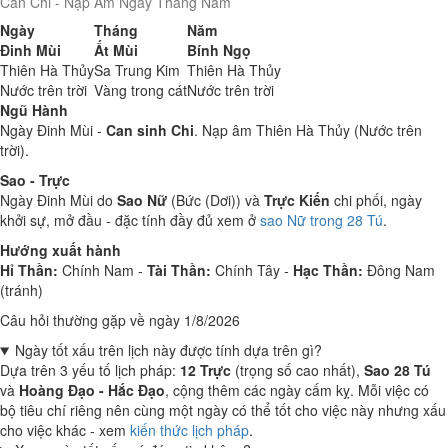
Can Chi - Nạp Âm Ngày Tháng Năm
Ngày
Tháng
Năm
Đinh Mùi
Ất Mùi
Bính Ngọ
Thiên Hà Thủy
Sa Trung Kim
Thiên Hà Thủy
Nước trên trời
Vàng trong cát
Nước trên trời
Ngũ Hành
Ngày Đinh Mùi -
Can sinh Chi
. Nạp âm Thiên Hà Thủy (Nước trên
trời).
Sao - Trực
Ngày Đinh Mùi do
Sao Nữ
(Bức (Dơi)) và
Trực Kiến
chi phối, ngày
khởi sự, mở đầu - đặc tính đầy đủ xem ở
sao Nữ trong 28 Tú
.
Hướng xuất hành
Hỉ Thần:
Chính Nam -
Tài Thần:
Chính Tây -
Hạc Thần:
Đông Nam
(tránh)
Câu hỏi thường gặp về ngày 1/8/2026
Ngày tốt xấu trên lịch này được tính dựa trên gì?
Dựa trên 3 yếu tố lịch pháp:
12 Trực
(trọng số cao nhất),
Sao 28 Tú
và
Hoàng Đạo - Hắc Đạo
, cộng thêm các ngày cấm kỵ. Mỗi việc có
bộ tiêu chí riêng nên cùng một ngày có thể tốt cho việc này nhưng xấu
cho việc khác - xem
kiến thức lịch pháp
.