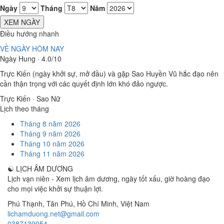
Ngày
Tháng
Năm
XEM NGÀY
Điều hướng nhanh
VỀ NGÀY HÔM NAY
Ngày Hung · 4.0/10
Trực Kiến (ngày khởi sự, mở đầu) và gặp Sao Huyền Vũ hắc đạo nên
cần thận trọng với các quyết định lớn khó đảo ngược.
Trực Kiến · Sao Nữ
Lịch theo tháng
Tháng 8 năm 2026
Tháng 9 năm 2026
Tháng 10 năm 2026
Tháng 11 năm 2026
☯
LỊCH ÂM DƯƠNG
Lịch vạn niên - Xem lịch âm dương, ngày tốt xấu, giờ hoàng đạo
cho mọi việc khởi sự thuận lợi.
Phú Thạnh, Tân Phú
,
Hồ Chí Minh
,
Việt Nam
lichamduong.net@gmail.com
0387139054