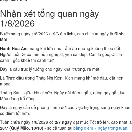
Nhận xét tổng quan ngày
1/8/2026
Bước sang ngày 1/8/2026 (19/6 âm lịch), can chi của ngày là
Đinh
Mùi
.
Hành Hỏa Âm
mang khí lửa nhẹ - ấm áp nhưng không thiêu đốt.
Người tuổi Dê có tâm hồn nghệ sĩ, yêu cái đẹp. Can là gốc, Chi là
cành - gốc khoẻ thì cành tươi.
Đây là cấu trúc lý tưởng cho ngày khai trương, ra mắt.
Là
Trực đầu
trong Thập Nhị Kiến, Kiến mang khí mở đầu, đặt nền
móng.
Tháng Sáu - giữa Hè oi bức. Ngày dài đêm ngắn, nắng gay gắt, lúa
Mùa đang trổ đòng.
Đây là ngày cần đề phòng - nên dời các việc hệ trọng sang ngày khác
có điềm tốt hơn.
Tuần chứa ngày 1/8/2026 có
2/7 ngày
đạt mức Tốt trở lên, cao nhất là
28/7 (Quý Mão, 10/10)
- so cả tuần tại
bảng điểm 7 ngày trong tuần
.