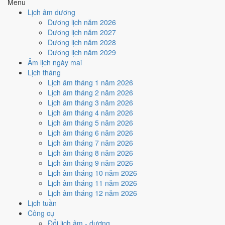
Menu
Ký hợp đồng - giao ước hôm nay ở
mức trung bình (4/10)
do
Lịch âm dương
Ngày Hắc Đạo
gây bất lợi.
Dương lịch năm 2026
Dương lịch năm 2027
Cách tính ngày tốt
Dương lịch năm 2028
🏗️
Động thổ - khởi công
Dương lịch năm 2029
4
/10
Trung bình
Âm lịch ngày mai
Động thổ - khởi công hôm nay ở
mức trung bình (4/10)
do
Lịch tháng
Ngày Hắc Đạo
gây bất lợi.
Lịch âm tháng 1 năm 2026
Cách tính ngày tốt
Lịch âm tháng 2 năm 2026
🏡
Nhập trạch - vào nhà mới
Lịch âm tháng 3 năm 2026
4
/10
Trung bình
Lịch âm tháng 4 năm 2026
Nhập trạch - vào nhà mới hôm nay ở
mức trung bình (4/10)
do
Lịch âm tháng 5 năm 2026
Ngày Hắc Đạo
gây bất lợi.
Lịch âm tháng 6 năm 2026
Lịch âm tháng 7 năm 2026
Cách tính ngày tốt
Lịch âm tháng 8 năm 2026
🚗
Mua xe - tậu xe
Lịch âm tháng 9 năm 2026
4
/10
Trung bình
Lịch âm tháng 10 năm 2026
Mua xe - tậu xe hôm nay ở
mức trung bình (4/10)
do
Ngày
Lịch âm tháng 11 năm 2026
Hắc Đạo
gây bất lợi.
Lịch âm tháng 12 năm 2026
Cách tính ngày tốt
Lịch tuần
✈️
Xuất hành - đi xa
Công cụ
4
/10
Trung bình
Đổi lịch âm - dương