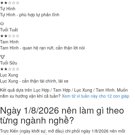
★★☆☆☆
Tự Hình
Tự Hình - phù hợp tự phản tỉnh
🐶
Tuổi Tuất
★★☆☆☆
Tam Hình
Tam Hình - quan hệ rạn nứt, cẩn thận lời nói
🐮
Tuổi Sửu
★★☆☆☆
Lục Xung
Lục Xung - cẩn thận tài chính, lái xe
Kết quả dựa trên Lục Hợp / Tam Hợp / Lục Xung / Tam Hình. Muốn
nắm xu hướng vận khí cả tuần?
Xem tử vi tuần này cho 12 con giáp
Ngày 1/8/2026 nên làm gì theo
từng ngành nghề?
Trực Kiến (ngày khởi sự, mở đầu) chi phối ngày 1/8/2026 nên mỗi