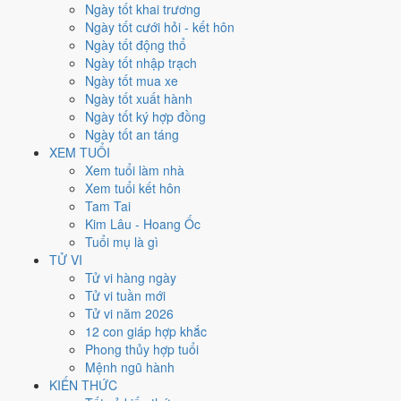
Thứ Bảy
Ngày tốt khai trương
Ngày Âm
Ngày tốt cưới hỏi - kết hôn
Tháng 8 năm 2026
Ngày tốt động thổ
1
Ngày tốt nhập trạch
Tháng 6 âm năm 2026
Ngày tốt mua xe
19
Ngày tốt xuất hành
Tiết Đại Thử
Ngày tốt ký hợp đồng
Giờ
Ngày tốt an táng
Canh Tý
XEM TUỔI
Ngày 19
Xem tuổi làm nhà
Đinh Mùi
Xem tuổi kết hôn
Tháng 6
Tam Tai
Ất Mùi
Kim Lâu - Hoang Ốc
Năm 2026
Tuổi mụ là gì
Bính Ngọ
TỬ VI
Tử vi hàng ngày
Ngày Đinh Mùi có Trực
Kiến
(ngày khởi sự, mở đầu) và gặp Sao
Tử vi tuần mới
Huyền Vũ hắc đạo
. Điểm trung bình 7 việc chính chỉ
4.0/10
nên đây
Tử vi năm 2026
là
Ngày Hung
, cần thận trọng với các quyết định lớn khó đảo ngược.
12 con giáp hợp khắc
Phong thủy hợp tuổi
Tuổi
Hợi, Mão, Ngọ
hợp ngày; tuổi
Sửu
nên thận trọng (Lục Xung).
Mệnh ngũ hành
Ngày 1/8/2026 chỉ đạt
4.0/10
cho việc trọng đại. Có
2 ngày gần đây
KIẾN THỨC
tốt hơn
để thay thế, xem mục xử lý bên dưới.