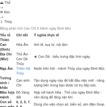
⛰ Thổ
→
⚒ Kim
→
💧 Thủy
Bảng phân tích Can Chi 5 Hành ngày Đinh Mùi
Yếu tố
Chi tiết
Ý nghĩa thực tế
Thiên
Can
Hỏa
Âm
tinh tế, suy tư, nội tâm
(Đinh)
Địa Chi
Thổ
Âm ·
🐐 Con Dê - biểu trưng đặc tính ngày.
(Mùi)
Con Dê
Thủy
·
Nạp Âm
Thiên Hà
Nước trên trời - mệnh Thủy của ngày Đinh Mùi.
Thủy
Tương
Can sinh
Tận dụng ngày này để bắt đầu việc mới - năng
sinh /
Chi
lượng bên trong bạn được vũ trụ tiếp sức.
khắc
Màu hợp
Đỏ
Vàng
Hợp với hành Hỏa - Thổ của ngày Đinh Mùi -
mệnh
đất
nên dùng để tăng vận khí.
Con số
0, 2, 5, 7,
Dùng cho việc chọn số, biển số, sim điện thoại.
may mắn
8, 9