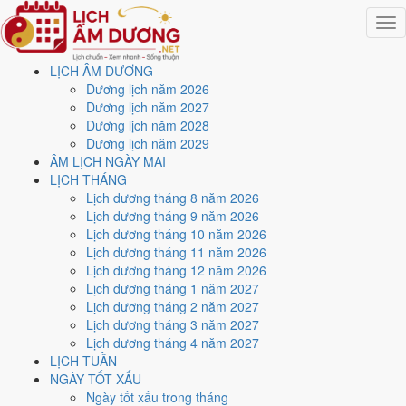
Togg
navig
LỊCH ÂM DƯƠNG
Trang chủ
Dương lịch năm 2026
Lịch năm 2026
Dương lịch năm 2027
Tháng 8/2026
Dương lịch năm 2028
Ngày 1/8/2026 (Đinh Mùi)
Dương lịch năm 2029
ÂM LỊCH NGÀY MAI
Xem ngày
1/8/2026
dương
LỊCH THÁNG
Lịch dương tháng 8 năm 2026
lịch - Ngày 19/6 âm lịch
Lịch dương tháng 9 năm 2026
Lịch dương tháng 10 năm 2026
(Đinh Mùi) tốt hay xấu?
Lịch dương tháng 11 năm 2026
Lịch dương tháng 12 năm 2026
Lịch dương tháng 1 năm 2027
Ngày 1/8/2026 dương lịch (Thứ Bảy) là ngày 19/6/2026 âm lịch
,
Lịch dương tháng 2 năm 2027
tức ngày
Đinh Mùi
- Can sinh Chi, Trực Kiến, Sao Nữ, nạp âm Thiên
Lịch dương tháng 3 năm 2027
Hà Thủy. Tổng hòa, đây là
Ngày Hung
với điểm trung bình
4.0/10
cho
Lịch dương tháng 4 năm 2027
các việc quan trọng. Giờ Hoàng Đạo trong ngày:
Dần, Mão, Tỵ, Thân,
LỊCH TUẦN
Tuất, Hợi
.
NGÀY TỐT XẤU
Ngày Dương
Ngày tốt xấu trong tháng