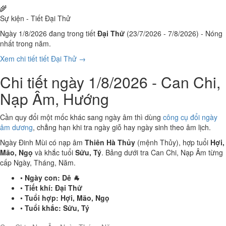
🌾
Sự kiện - Tiết Đại Thử
Ngày 1/8/2026 đang trong tiết
Đại Thử
(23/7/2026 - 7/8/2026) - Nóng
nhất trong năm.
Xem chi tiết tiết Đại Thử →
Chi tiết ngày 1/8/2026 - Can Chi,
Nạp Âm, Hướng
Cần quy đổi một mốc khác sang ngày âm thì dùng
công cụ đổi ngày
âm dương
, chẳng hạn khi tra ngày giỗ hay ngày sinh theo âm lịch.
Ngày Đinh Mùi có nạp âm
Thiên Hà Thủy
(mệnh Thủy), hợp tuổi
Hợi,
Mão, Ngọ
và khắc tuổi
Sửu, Tý
. Bảng dưới tra Can Chi, Nạp Âm từng
cấp Ngày, Tháng, Năm.
•
Ngày con:
Dê 🐐
•
Tiết khí:
Đại Thử
•
Tuổi hợp:
Hợi, Mão, Ngọ
•
Tuổi khắc:
Sửu, Tý