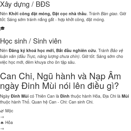
Xây dựng / BĐS
Nên
Khởi công đặt móng, Đặt cọc nhà thầu
. Tránh
Bàn giao
. Giờ
tốt: Sáng sớm tránh nắng gắt - hợp khởi công, đặt móng.
🎓
Học sinh / Sinh viên
Nên
Đăng ký khoá học mới, Bắt đầu nghiên cứu
. Tránh
Bảo vệ
luận văn (đầu Trực, năng lượng chưa chín)
. Giờ tốt: Sáng sớm cho
việc học mới, đêm khuya cho ôn tập sâu.
Can Chi, Ngũ hành và Nạp Âm
ngày Đinh Mùi nói lên điều gì?
Ngày
Đinh Mùi
có Thiên Can là
Đinh
thuộc hành
Hỏa
, Địa Chi là
Mùi
thuộc hành
Thổ
. Quan hệ Can - Chi:
Can sinh Chi
.
🌿 Mộc
→
🔥 Hỏa
→