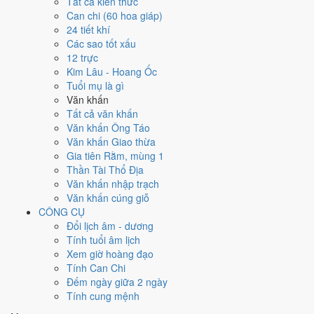
Tất cả kiến thức
Can chi (60 hoa giáp)
Ngày 1/8/2026 tốt hay xấu cho
24 tiết khí
Các sao tốt xấu
việc gì?
12 trực
Kim Lâu - Hoang Ốc
Ngày 1/8/2026 đạt
4.0/10
trung bình cho 7 việc chính: cao nhất là
Kết
Tuổi mụ là gì
bạn - gặp gỡ (8/10)
, thấp nhất là
Học hành - thi cử (4/10)
. Trực Kiến
Văn khấn
(ngày khởi sự, mở đầu) và gặp Sao Huyền Vũ hắc đạo nên điểm từng
Tất cả văn khấn
việc chênh nhau như bảng dưới.
Văn khấn Ông Táo
Văn khấn Giao thừa
💍
Cưới hỏi - đính hôn
Gia tiên Rằm, mùng 1
4
/10
Trung bình
Thần Tài Thổ Địa
Cưới hỏi - đính hôn hôm nay ở
mức trung bình (4/10)
do
Ngày
Văn khấn nhập trạch
Hắc Đạo
gây bất lợi.
Văn khấn cúng giỗ
Cách tính ngày tốt
CÔNG CỤ
🏪
Khai trương - mở cửa hàng
Đổi lịch âm - dương
4
/10
Trung bình
Tính tuổi âm lịch
Khai trương - mở cửa hàng hôm nay ở
mức trung bình (4/10)
Xem giờ hoàng đạo
do
Ngày Hắc Đạo
gây bất lợi.
Tính Can Chi
Đếm ngày giữa 2 ngày
Cách tính ngày tốt
Tính cung mệnh
🤝
Ký hợp đồng - giao ước
4
/10
Trung bình