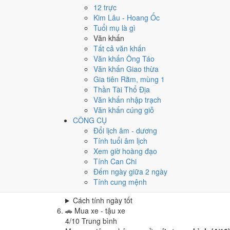
Cưới hỏi - đính hôn hôm nay ở
mức trung bình (4
12 trực
Cách tính ngày tốt
Kim Lâu - Hoang Ốc
🏪
Khai trương - mở cửa hàng
Tuổi mụ là gì
3
/10
Xấu
Văn khấn
Khai trương - mở cửa hàng hôm nay ở
mức xấu (3
Tất cả văn khấn
Văn khấn Ông Táo
Cách tính ngày tốt
Văn khấn Giao thừa
🤝
Ký hợp đồng - giao ước
Gia tiên Rằm, mùng 1
4
/10
Trung bình
Thần Tài Thổ Địa
Ký hợp đồng - giao ước hôm nay ở
mức trung bình
Văn khấn nhập trạch
Cách tính ngày tốt
Văn khấn cúng giỗ
🏗️
Động thổ - khởi công
CÔNG CỤ
4
/10
Trung bình
Đổi lịch âm - dương
Động thổ - khởi công hôm nay ở
mức trung bình (
Tính tuổi âm lịch
Xem giờ hoàng đạo
Cách tính ngày tốt
Tính Can Chi
🏡
Nhập trạch - vào nhà mới
Đếm ngày giữa 2 ngày
4
/10
Trung bình
Tính cung mệnh
Nhập trạch - vào nhà mới hôm nay ở
mức trung bì
Cách tính ngày tốt
🚗
Mua xe - tậu xe
4
/10
Trung bình