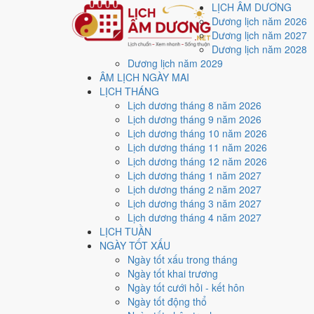
LỊCH ÂM DƯƠNG
Dương lịch năm 2026
Dương lịch năm 2027
Dương lịch năm 2028
Dương lịch năm 2029
Trang chủ
ÂM LỊCH NGÀY MAI
Lịch năm 2026
LỊCH THÁNG
Tháng 8/2026
Lịch dương tháng 8 năm 2026
Ngày 27/8/2026 (Quý Dậu)
Lịch dương tháng 9 năm 2026
Xem ngày
27/8/2026
d
Lịch dương tháng 10 năm 2026
Lịch dương tháng 11 năm 2026
xấu?
Lịch dương tháng 12 năm 2026
Lịch dương tháng 1 năm 2027
Lịch dương tháng 2 năm 2027
Ngày 27/8/2026 dương lịch (Thứ Năm) là ngày 15/7/2
Lịch dương tháng 3 năm 2027
điểm trung bình
3.9/10
cho các việc quan trọng. Giờ Ho
Lịch dương tháng 4 năm 2027
LỊCH TUẦN
Ngày Dương
NGÀY TỐT XẤU
Thứ Năm
Ngày tốt xấu trong tháng
Ngày Âm
Ngày tốt khai trương
Tháng 8 năm 2026
Ngày tốt cưới hỏi - kết hôn
27
Ngày tốt động thổ
Tháng 7 âm năm 2026