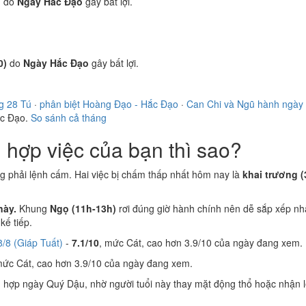
)
do
Ngày Hắc Đạo
gây bất lợi.
0)
do
Ngày Hắc Đạo
gây bất lợi.
g 28 Tú
·
phân biệt Hoàng Đạo - Hắc Đạo
·
Can Chi và Ngũ hành ngày
ắc Đạo.
So sánh cả tháng
hợp việc của bạn thì sao?
ng phải lệnh cấm. Hai việc bị chấm thấp nhất hôm nay là
khai trương (
này.
Khung
Ngọ (11h-13h)
rơi đúng giờ hành chính nên dễ sắp xếp nh
ế tiếp.
/8 (Giáp Tuất)
-
7.1/10
, mức Cát, cao hơn 3.9/10 của ngày đang xem.
mức Cát, cao hơn 3.9/10 của ngày đang xem.
n
hợp ngày Quý Dậu, nhờ người tuổi này thay mặt động thổ hoặc nhận l