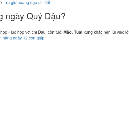
ể?
Tra giờ hoàng đạo chi tiết
ng ngày Quý Dậu?
p - lục hợp với chi Dậu, còn tuổi
Mão, Tuất
xung khắc nên lùi việc lớ
vi hằng ngày 12 con giáp
.