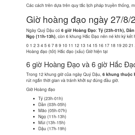
Các cách trên dựa trên quy tắc lịch pháp truyền thống,
Giờ hoàng đạo ngày 27/8/
Ngày Quý Dậu có
6 giờ Hoàng Đạo
:
Tý (23h-01h), Dần
Ngọ (11h-13h)
, còn 6 khung Hắc Đạo nên né khi ký kết 
0
1
2
3
4
5
6
7
8
9
10
11
12
13
14
15
16
17
18
19
20
21
Hoàng đạo (tốt)
Hắc đạo (xấu)
Giờ hiện tại
6 giờ Hoàng Đạo và 6 giờ Hắc Đ
Trong 12 khung giờ của ngày Quý Dậu,
6 khung thuộc
rút ngắn thời gian và tránh khởi sự đúng đầu giờ.
Giờ Hoàng đạo
Tý (23h-01h)
Dần (03h-05h)
Mão (05h-07h)
Ngọ (11h-13h)
Mùi (13h-15h)
Dậu (17h-19h)