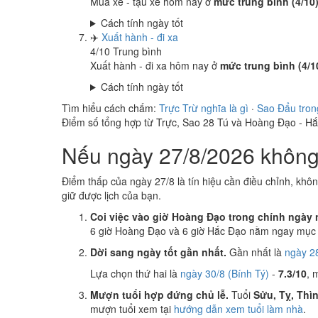
Mua xe - tậu xe hôm nay ở
mức trung bình (4/10
Cách tính ngày tốt
✈️
Xuất hành - đi xa
4
/10
Trung bình
Xuất hành - đi xa hôm nay ở
mức trung bình (4/1
Cách tính ngày tốt
Tìm hiểu cách chấm:
Trực Trừ nghĩa là gì
·
Sao Đẩu tron
Điểm số tổng hợp từ Trực, Sao 28 Tú và Hoàng Đạo - H
Nếu ngày 27/8/2026 không 
Điểm thấp của ngày 27/8 là tín hiệu cần điều chỉnh, khô
giữ được lịch của bạn.
Coi việc vào giờ Hoàng Đạo trong chính ngày 
6 giờ Hoàng Đạo và 6 giờ Hắc Đạo nằm ngay mục k
Dời sang ngày tốt gần nhất.
Gần nhất là
ngày 28
Lựa chọn thứ hai là
ngày 30/8 (Bính Tý)
-
7.3/10
, 
Mượn tuổi hợp đứng chủ lễ.
Tuổi
Sửu, Tỵ, Thì
mượn tuổi xem tại
hướng dẫn xem tuổi làm nhà
.