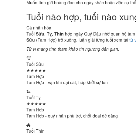
Muốn tính giờ hoàng đạo cho ngày khác hoặc việc cụ th
Tuổi nào hợp, tuổi nào xu
Cá nhân hóa
Tuổi
Sửu, Tỵ, Thìn
hợp ngày Quý Dậu nhờ quan hệ tam hợ
Sửu
(Tam Hợp) trở xuống, luận giải từng tuổi xem tại
tử 
Tử vi mang tính tham khảo tín ngưỡng dân gian.
🐮
Tuổi Sửu
★★★★★
Tam Hợp
Tam Hợp - vận khí đại cát, hợp khởi sự lớn
🐍
Tuổi Tỵ
★★★★★
Tam Hợp
Tam Hợp - quý nhân phù trợ, chốt deal dễ dàng
🐲
Tuổi Thìn