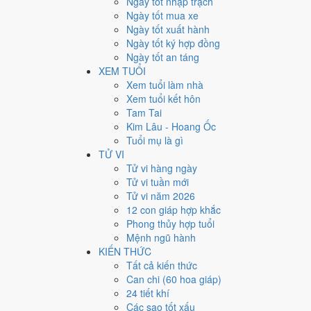
Ngày tốt nhập trạch
15
Ngày tốt mua xe
Ngày tốt xuất hành
Giờ
Ngày tốt ký hợp đồng
Nhâm Tý
Ngày tốt an táng
Ngày 15
XEM TUỔI
Quý Dậu
Xem tuổi làm nhà
Tháng 7
Xem tuổi kết hôn
Bính Thân
Tam Tai
Năm 2026
Kim Lâu - Hoang Ốc
Bính Ngọ
Tuổi mụ là gì
TỬ VI
Ngày Quý Dậu có Trực
Trừ
(ngày trừ bỏ điều cũ, đón đ
Tử vi hàng ngày
các quyết định lớn khó đảo ngược.
Tử vi tuần mới
Tuổi
Sửu, Tỵ, Thìn
hợp ngày; tuổi
Mão
nên thận trọng (
Tử vi năm 2026
12 con giáp hợp khắc
Ngày 27/8/2026 tốt hay xấu
Phong thủy hợp tuổi
Mệnh ngũ hành
Ngày 27/8/2026 đạt
3.9/10
trung bình cho 7 việc chính: 
KIẾN THỨC
mới) nhưng gặp Sao Huyền Vũ hắc đạo nên điểm từng v
Tất cả kiến thức
Can chi (60 hoa giáp)
💍
Cưới hỏi - đính hôn
24 tiết khí
4
/10
Trung bình
Các sao tốt xấu