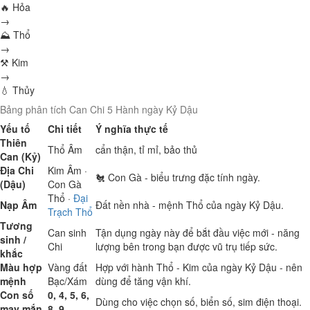
🔥 Hỏa
→
⛰ Thổ
→
⚒ Kim
→
💧 Thủy
Bảng phân tích Can Chi 5 Hành ngày Kỷ Dậu
Yếu tố
Chi tiết
Ý nghĩa thực tế
Thiên
Thổ
Âm
cẩn thận, tỉ mỉ, bảo thủ
Can (Kỷ)
Địa Chi
Kim
Âm ·
🐔 Con Gà - biểu trưng đặc tính ngày.
(Dậu)
Con Gà
Thổ
·
Đại
Nạp Âm
Đất nền nhà - mệnh Thổ của ngày Kỷ Dậu.
Trạch Thổ
Tương
Can sinh
Tận dụng ngày này để bắt đầu việc mới - năng
sinh /
Chi
lượng bên trong bạn được vũ trụ tiếp sức.
khắc
Màu hợp
Vàng đất
Hợp với hành Thổ - Kim của ngày Kỷ Dậu - nên
mệnh
Bạc/Xám
dùng để tăng vận khí.
Con số
0, 4, 5, 6,
Dùng cho việc chọn số, biển số, sim điện thoại.
may mắn
8, 9