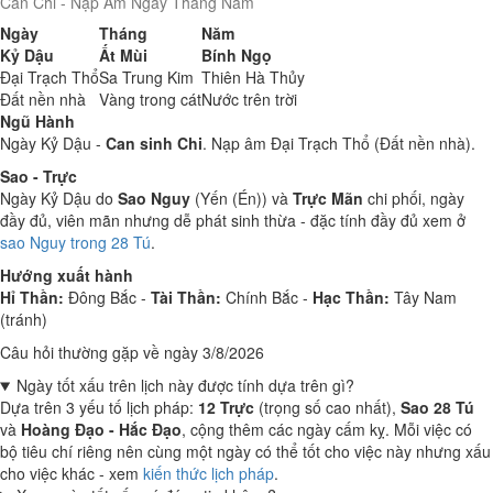
Can Chi - Nạp Âm Ngày Tháng Năm
Ngày
Tháng
Năm
Kỷ Dậu
Ất Mùi
Bính Ngọ
Đại Trạch Thổ
Sa Trung Kim
Thiên Hà Thủy
Đất nền nhà
Vàng trong cát
Nước trên trời
Ngũ Hành
Ngày Kỷ Dậu -
Can sinh Chi
. Nạp âm Đại Trạch Thổ (Đất nền nhà).
Sao - Trực
Ngày Kỷ Dậu do
Sao Nguy
(Yến (Én)) và
Trực Mãn
chi phối, ngày
đầy đủ, viên mãn nhưng dễ phát sinh thừa - đặc tính đầy đủ xem ở
sao Nguy trong 28 Tú
.
Hướng xuất hành
Hỉ Thần:
Đông Bắc -
Tài Thần:
Chính Bắc -
Hạc Thần:
Tây Nam
(tránh)
Câu hỏi thường gặp về ngày 3/8/2026
Ngày tốt xấu trên lịch này được tính dựa trên gì?
Dựa trên 3 yếu tố lịch pháp:
12 Trực
(trọng số cao nhất),
Sao 28 Tú
và
Hoàng Đạo - Hắc Đạo
, cộng thêm các ngày cấm kỵ. Mỗi việc có
bộ tiêu chí riêng nên cùng một ngày có thể tốt cho việc này nhưng xấu
cho việc khác - xem
kiến thức lịch pháp
.