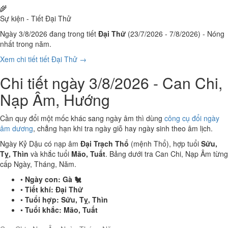
🌾
Sự kiện - Tiết Đại Thử
Ngày 3/8/2026 đang trong tiết
Đại Thử
(23/7/2026 - 7/8/2026) - Nóng
nhất trong năm.
Xem chi tiết tiết Đại Thử →
Chi tiết ngày 3/8/2026 - Can Chi,
Nạp Âm, Hướng
Cần quy đổi một mốc khác sang ngày âm thì dùng
công cụ đổi ngày
âm dương
, chẳng hạn khi tra ngày giỗ hay ngày sinh theo âm lịch.
Ngày Kỷ Dậu có nạp âm
Đại Trạch Thổ
(mệnh Thổ), hợp tuổi
Sửu,
Tỵ, Thìn
và khắc tuổi
Mão, Tuất
. Bảng dưới tra Can Chi, Nạp Âm từng
cấp Ngày, Tháng, Năm.
•
Ngày con:
Gà 🐔
•
Tiết khí:
Đại Thử
•
Tuổi hợp:
Sửu, Tỵ, Thìn
•
Tuổi khắc:
Mão, Tuất