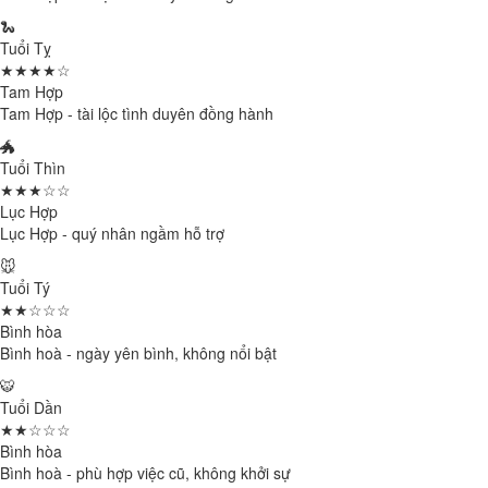
🐍
Tuổi Tỵ
★★★★☆
Tam Hợp
Tam Hợp - tài lộc tình duyên đồng hành
🐲
Tuổi Thìn
★★★☆☆
Lục Hợp
Lục Hợp - quý nhân ngầm hỗ trợ
🐭
Tuổi Tý
★★☆☆☆
Bình hòa
Bình hoà - ngày yên bình, không nổi bật
🐯
Tuổi Dần
★★☆☆☆
Bình hòa
Bình hoà - phù hợp việc cũ, không khởi sự