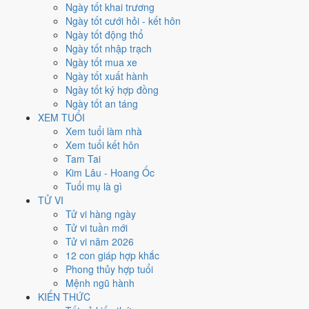
Thứ Hai
Ngày tốt khai trương
Ngày Âm
Ngày tốt cưới hỏi - kết hôn
Tháng 8 năm 2026
Ngày tốt động thổ
3
Ngày tốt nhập trạch
Tháng 6 âm năm 2026
Ngày tốt mua xe
21
Ngày tốt xuất hành
Tiết Đại Thử
Ngày tốt ký hợp đồng
Giờ
Ngày tốt an táng
Giáp Tý
XEM TUỔI
Ngày 21
Xem tuổi làm nhà
Kỷ Dậu
Xem tuổi kết hôn
Tháng 6
Tam Tai
Ất Mùi
Kim Lâu - Hoang Ốc
Năm 2026
Tuổi mụ là gì
Bính Ngọ
TỬ VI
Tử vi hàng ngày
Ngày Kỷ Dậu có Trực
Mãn
(ngày đầy đủ, viên mãn nhưng dễ phát sinh
Tử vi tuần mới
thừa) và gặp Sao
Câu Trận hắc đạo
. Điểm trung bình 7 việc chính chỉ
Tử vi năm 2026
4.7/10
nên đây là
Ngày Hung
, cần thận trọng với các quyết định lớn
12 con giáp hợp khắc
khó đảo ngược.
Phong thủy hợp tuổi
Mệnh ngũ hành
Tuổi
Sửu, Tỵ, Thìn
hợp ngày; tuổi
Mão
nên thận trọng (Lục Xung).
KIẾN THỨC
Ngày 3/8/2026 chỉ đạt
4.7/10
cho việc trọng đại. Có
2 ngày gần đây