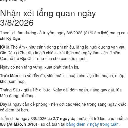
Nhận xét tổng quan ngày
3/8/2026
Theo lịch âm dương cổ truyền, ngày 3/8/2026 (21/6 âm lịch) mang can
chi
Kỷ Dậu
.
Kỷ
là Thổ Âm - như cánh đồng phì nhiêu, lặng lẽ nuôi dưỡng vạn vật.
Giờ Dậu (17h-19h) là giờ chiều - kết thúc một ngày làm việc. Thiên
Can hỗ trợ Địa Chi - như cha cho con sức mạnh.
Ngày có nền tảng vững, xuất phát thuận lợi.
Trực Mãn
chủ về đầy đủ, viên mãn - thuận cho việc thu hoạch, nhập
kho, sum họp.
Tháng Sáu - giữa Hè oi bức. Ngày dài đêm ngắn, nắng gay gắt, lúa
Mùa đang trổ đòng.
Đây là ngày cần đề phòng - nên dời các việc hệ trọng sang ngày khác
có điềm tốt hơn.
Tuần chứa ngày 3/8/2026 có
2/7 ngày
đạt mức Tốt trở lên, cao nhất là
9/8 (Ất Mão, 9.3/10)
- so cả tuần tại
bảng điểm 7 ngày trong tuần
.