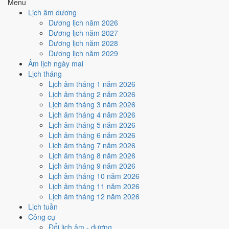
Menu
🤝
Ký hợp đồng - giao ước
Lịch âm dương
4
/10
Trung bình
Dương lịch năm 2026
Ký hợp đồng - giao ước hôm nay ở
mức trung bình (4/10)
do
Dương lịch năm 2027
Ngày Hắc Đạo
gây bất lợi.
Dương lịch năm 2028
Dương lịch năm 2029
Cách tính ngày tốt
Âm lịch ngày mai
🏗️
Động thổ - khởi công
Lịch tháng
6
/10
Tốt
Lịch âm tháng 1 năm 2026
Động thổ - khởi công hôm nay ở
mức tốt (6/10)
nhờ hợp
Trực
Lịch âm tháng 2 năm 2026
Mãn
, nhưng Ngày Hắc Đạo kéo giảm điểm.
Lịch âm tháng 3 năm 2026
Cách tính ngày tốt
Lịch âm tháng 4 năm 2026
🏡
Nhập trạch - vào nhà mới
Lịch âm tháng 5 năm 2026
4
/10
Trung bình
Lịch âm tháng 6 năm 2026
Nhập trạch - vào nhà mới hôm nay ở
mức trung bình (4/10)
do
Lịch âm tháng 7 năm 2026
Ngày Hắc Đạo
gây bất lợi.
Lịch âm tháng 8 năm 2026
Lịch âm tháng 9 năm 2026
Cách tính ngày tốt
Lịch âm tháng 10 năm 2026
🚗
Mua xe - tậu xe
Lịch âm tháng 11 năm 2026
6
/10
Tốt
Lịch âm tháng 12 năm 2026
Mua xe - tậu xe hôm nay ở
mức tốt (6/10)
nhờ hợp
Trực Mãn
,
Lịch tuần
nhưng Ngày Hắc Đạo kéo giảm điểm.
Công cụ
Cách tính ngày tốt
Đổi lịch âm - dương