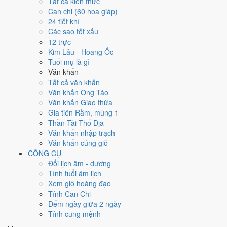
Tất cả kiến thức
tốt hơn
để thay thế, xem mục xử lý bên dưới.
Can chi (60 hoa giáp)
24 tiết khí
Ngày 3/8/2026 tốt hay xấu cho
Các sao tốt xấu
12 trực
việc gì?
Kim Lâu - Hoang Ốc
Tuổi mụ là gì
Ngày 3/8/2026 đạt
4.7/10
trung bình cho 7 việc chính: cao nhất là
Mở
Văn khấn
kho - xuất hàng (8/10)
, thấp nhất là
Cưới hỏi - đính hôn (3/10)
.
Tất cả văn khấn
Trực Mãn (ngày đầy đủ, viên mãn nhưng dễ phát sinh thừa) và gặp
Văn khấn Ông Táo
Sao Câu Trận hắc đạo nên điểm từng việc chênh nhau như bảng dưới.
Văn khấn Giao thừa
Gia tiên Rằm, mùng 1
💍
Cưới hỏi - đính hôn
Thần Tài Thổ Địa
3
/10
Xấu
Văn khấn nhập trạch
Cưới hỏi - đính hôn hôm nay ở
mức xấu (3/10)
do
Trực Mãn,
Văn khấn cúng giỗ
Sao Nguy và Ngày Hắc Đạo
gây bất lợi.
CÔNG CỤ
Cách tính ngày tốt
Đổi lịch âm - dương
🏪
Khai trương - mở cửa hàng
Tính tuổi âm lịch
5
/10
Trung bình
Xem giờ hoàng đạo
Khai trương - mở cửa hàng hôm nay ở
mức trung bình (5/10)
Tính Can Chi
nhờ hợp
Trực Mãn
, nhưng Sao Nguy và Ngày Hắc Đạo kéo
Đếm ngày giữa 2 ngày
giảm điểm.
Tính cung mệnh
Cách tính ngày tốt