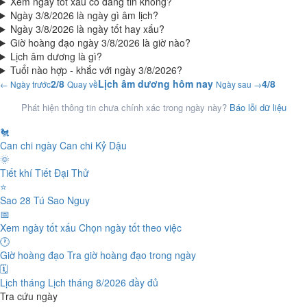
Xem ngày tốt xấu có đáng tin không?
Ngày 3/8/2026 là ngày gì âm lịch?
Ngày 3/8/2026 là ngày tốt hay xấu?
Giờ hoàng đạo ngày 3/8/2026 là giờ nào?
Lịch âm dương là gì?
Tuổi nào hợp - khắc với ngày 3/8/2026?
2/8
Lịch âm dương hôm nay
4/8
← Ngày trước
Quay về
Ngày sau →
Phát hiện thông tin chưa chính xác trong ngày này?
Báo lỗi dữ liệu
🐔
Can chi ngày
Can chi Kỷ Dậu
🌞
Tiết khí
Tiết Đại Thử
⭐
Sao 28 Tú
Sao Nguy
📅
Xem ngày tốt xấu
Chọn ngày tốt theo việc
🕐
Giờ hoàng đạo
Tra giờ hoàng đạo trong ngày
🗓️
Lịch tháng
Lịch tháng 8/2026 đầy đủ
Tra cứu ngày