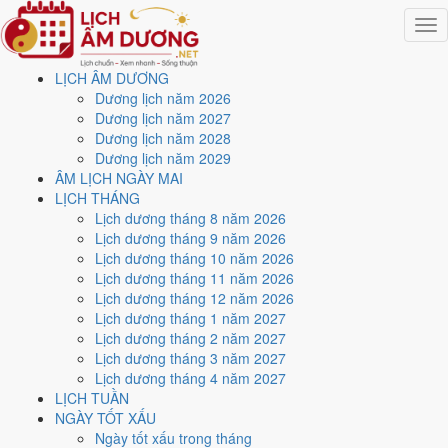
Togg
navig
LỊCH ÂM DƯƠNG
Trang chủ
Dương lịch năm 2026
Lịch năm 2026
Dương lịch năm 2027
Tháng 8/2026
Dương lịch năm 2028
Ngày 3/8/2026 (Kỷ Dậu)
Dương lịch năm 2029
ÂM LỊCH NGÀY MAI
Xem ngày
3/8/2026
dương
LỊCH THÁNG
Lịch dương tháng 8 năm 2026
lịch - Ngày 21/6 âm lịch (Kỷ
Lịch dương tháng 9 năm 2026
Lịch dương tháng 10 năm 2026
Dậu) tốt hay xấu?
Lịch dương tháng 11 năm 2026
Lịch dương tháng 12 năm 2026
Lịch dương tháng 1 năm 2027
Ngày 3/8/2026 dương lịch (Thứ Hai) là ngày 21/6/2026 âm lịch
, tức
Lịch dương tháng 2 năm 2027
ngày
Kỷ Dậu
- Can sinh Chi, Trực Mãn, Sao Nguy, nạp âm Đại Trạch
Lịch dương tháng 3 năm 2027
Thổ. Tổng hòa, đây là
Ngày Hung
với điểm trung bình
4.7/10
cho các
Lịch dương tháng 4 năm 2027
việc quan trọng. Giờ Hoàng Đạo trong ngày:
Tý, Dần, Mão, Ngọ, Mùi,
LỊCH TUẦN
Dậu
.
NGÀY TỐT XẤU
Ngày Dương
Ngày tốt xấu trong tháng