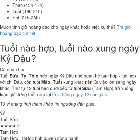
Thân (15h-17h)
Tuất (19h-21h)
Hợi (21h-23h)
Muốn tính giờ hoàng đạo cho ngày khác hoặc việc cụ thể?
Tra giờ
hoàng đạo chi tiết
Tuổi nào hợp, tuổi nào xung ngày
Kỷ Dậu?
Cá nhân hóa
Tuổi
Sửu, Tỵ, Thìn
hợp ngày Kỷ Dậu nhờ quan hệ tam hợp - lục hợp
với chi Dậu, còn tuổi
Mão, Tuất
xung khắc nên lùi việc lớn sang ngày
khác. Thứ tự 12 tuổi bên dưới xếp từ tuổi
Sửu
(Tam Hợp) trở xuống,
luận giải từng tuổi xem tại
tử vi hằng ngày 12 con giáp
.
Tử vi mang tính tham khảo tín ngưỡng dân gian.
🐮
Tuổi Sửu
★★★★☆
Tam Hợp
Tam Hợp - tài lộc tình duyên đồng hành