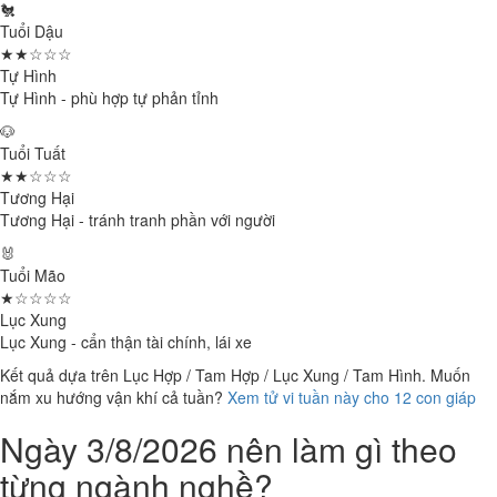
🐔
Tuổi Dậu
★★☆☆☆
Tự Hình
Tự Hình - phù hợp tự phản tỉnh
🐶
Tuổi Tuất
★★☆☆☆
Tương Hại
Tương Hại - tránh tranh phần với người
🐰
Tuổi Mão
★☆☆☆☆
Lục Xung
Lục Xung - cẩn thận tài chính, lái xe
Kết quả dựa trên Lục Hợp / Tam Hợp / Lục Xung / Tam Hình. Muốn
nắm xu hướng vận khí cả tuần?
Xem tử vi tuần này cho 12 con giáp
Ngày 3/8/2026 nên làm gì theo
từng ngành nghề?