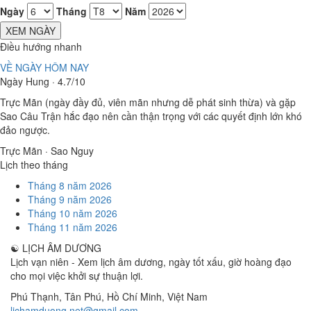
Ngày
Tháng
Năm
XEM NGÀY
Điều hướng nhanh
VỀ NGÀY HÔM NAY
Ngày Hung · 4.7/10
Trực Mãn (ngày đầy đủ, viên mãn nhưng dễ phát sinh thừa) và gặp
Sao Câu Trận hắc đạo nên cần thận trọng với các quyết định lớn khó
đảo ngược.
Trực Mãn · Sao Nguy
Lịch theo tháng
Tháng 8 năm 2026
Tháng 9 năm 2026
Tháng 10 năm 2026
Tháng 11 năm 2026
☯
LỊCH ÂM DƯƠNG
Lịch vạn niên - Xem lịch âm dương, ngày tốt xấu, giờ hoàng đạo
cho mọi việc khởi sự thuận lợi.
Phú Thạnh, Tân Phú
,
Hồ Chí Minh
,
Việt Nam
lichamduong.net@gmail.com