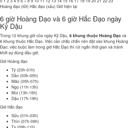
0
1
2
3
4
5
6
7
8
9
10
11
12
13
14
15
16
17
18
19
20
21
22
23
Hoàng đạo (tốt)
Hắc đạo (xấu)
Giờ hiện tại
6 giờ Hoàng Đạo và 6 giờ Hắc Đạo ngày
Kỷ Dậu
Trong 12 khung giờ của ngày Kỷ Dậu,
6 khung thuộc Hoàng Đạo
và
6 khung thuộc Hắc Đạo. Việc cần chắc chắn nên đặt vào khung Hoàng
Đạo; việc buộc làm trong giờ Hắc Đạo thì rút ngắn thời gian và tránh
khởi sự đúng đầu giờ.
Giờ Hoàng đạo
Tý (23h-01h)
Dần (03h-05h)
Mão (05h-07h)
Ngọ (11h-13h)
Mùi (13h-15h)
Dậu (17h-19h)
Giờ Hắc đạo
Sửu (01h-03h)
Thìn (07h-09h)
Tỵ (09h-11h)