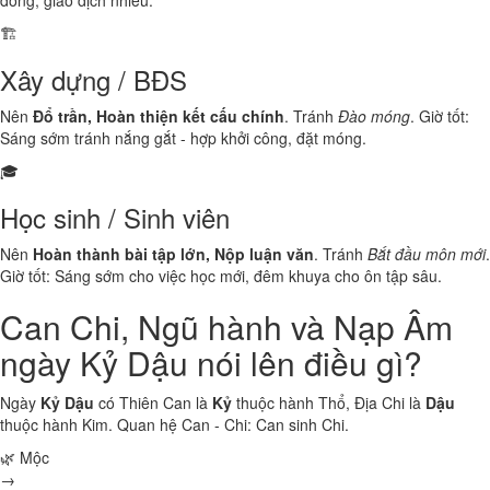
đông, giao dịch nhiều.
🏗️
Xây dựng / BĐS
Nên
Đổ trần, Hoàn thiện kết cấu chính
. Tránh
Đào móng
. Giờ tốt:
Sáng sớm tránh nắng gắt - hợp khởi công, đặt móng.
🎓
Học sinh / Sinh viên
Nên
Hoàn thành bài tập lớn, Nộp luận văn
. Tránh
Bắt đầu môn mới
.
Giờ tốt: Sáng sớm cho việc học mới, đêm khuya cho ôn tập sâu.
Can Chi, Ngũ hành và Nạp Âm
ngày Kỷ Dậu nói lên điều gì?
Ngày
Kỷ Dậu
có Thiên Can là
Kỷ
thuộc hành
Thổ
, Địa Chi là
Dậu
thuộc hành
Kim
. Quan hệ Can - Chi:
Can sinh Chi
.
🌿 Mộc
→